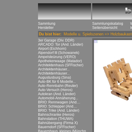
Sammlung
Sammlungskatalog
Hersteller
Seitenübersicht
Du bist hier:
Modelle u. Spielszenen
=>
Holzbaukast
3er Garage (Div. DDR)
ARCADO: Tor (And. Länder)
Airport (Eichhorn)
Alpendorf III (Schowanek)
Ampelsteürung (VERO)
Apothekerwaage (Matador)
Architektenhaus (SFFischer)
Architektenhäuser...
Architektenhäuser...
Augustusburg (Sina)
Auto-BK für 6 Modelle...
Auto-Rennbahn (Reuter)
Auto-Versuch (Heros)
Autokran (And. Länder)
Automobil-Annäherung...
BRIO: Rennwagen (And....
BRIO: Schlepper (And....
BRIO: Trike (And. Länder)
Bahnschranke (Heros)
Bahnstation (THUWA)
Bahnübergang (Firma X)
Bauerndorf (SFFischer)
Bauernhaus, kleines (Münchn....