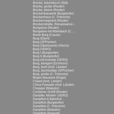
Brücke, futuristiscch (Näf)
Brücke, große (Reuter)
Brücke, kleine (Reuter)
Brückenbauwerk (Burgdorfer)
Brückenhaus (C. Fritzsche)
Brückensegment (Reuter)
Brückenstraße, Renaissance-...
Bungalow (Reuter)
Bungalow mit Walmdach (C....
Bunte Burg (Cause)
Burg (Ebert)
Burg (SFFischer)
Burg (Spielszene) (Heros)
Burg (VERO)
Burg I (Burgdorfer)
Burg II (Burgdorfer)
Burg mit Inventar (VERO)
Burg, belagert (Eichhorn)
Burg, bunt (And. Länder)
Burg, dachlastige (SFFischer)
Burg, große (C. Fritzsche)
Bögen-Bauwerk (Engel)
Chalet (And. Länder)
China-Fassade (And. Länder)
Chopper (Matador)
Container-Schiff (Reuter)
Dampfer, Modell- (VERO)
Dampflok & Bahnhof...
Dampflok (Burgdorfer)
Dampflok (C. Fritzsche)
Dampflok (Matador)
Dampflok (Pewesti)