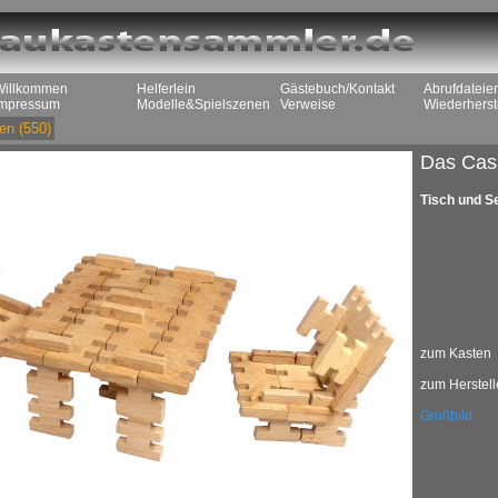
Willkommen
Helferlein
Gästebuch/Kontakt
Abrufdateie
Impressum
Modelle&Spielszenen
Verweise
Wiederherst
en
(550)
Das Cas
Tisch und S
zum Kasten
zum Herstell
Großbild