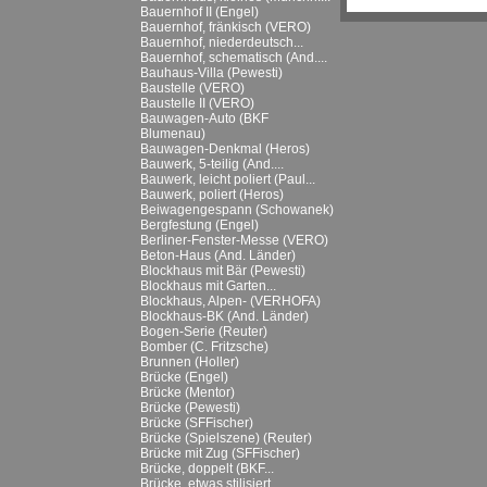
Bauernhof II (Engel)
Bauernhof, fränkisch (VERO)
Bauernhof, niederdeutsch...
Bauernhof, schematisch (And....
Bauhaus-Villa (Pewesti)
Baustelle (VERO)
Baustelle II (VERO)
Bauwagen-Auto (BKF
Blumenau)
Bauwagen-Denkmal (Heros)
Bauwerk, 5-teilig (And....
Bauwerk, leicht poliert (Paul...
Bauwerk, poliert (Heros)
Beiwagengespann (Schowanek)
Bergfestung (Engel)
Berliner-Fenster-Messe (VERO)
Beton-Haus (And. Länder)
Blockhaus mit Bär (Pewesti)
Blockhaus mit Garten...
Blockhaus, Alpen- (VERHOFA)
Blockhaus-BK (And. Länder)
Bogen-Serie (Reuter)
Bomber (C. Fritzsche)
Brunnen (Holler)
Brücke (Engel)
Brücke (Mentor)
Brücke (Pewesti)
Brücke (SFFischer)
Brücke (Spielszene) (Reuter)
Brücke mit Zug (SFFischer)
Brücke, doppelt (BKF...
Brücke, etwas stilisiert...