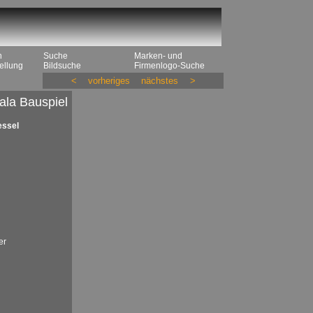
n
Suche
Marken- und
ellung
Bildsuche
Firmenlogo-Suche
<
vorheriges
nächstes
>
ala Bauspiel
essel
er