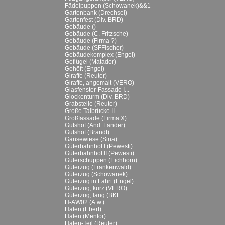
Fädelpuppen (Schowanek)&&1
Gartenbank (Drechsel)
Gartenfest (Div. BRD)
Gebäude ()
Gebäude (C. Fritzsche)
Gebäude (Firma ?)
Gebäude (SFFischer)
Gebäudekomplex (Engel)
Geflügel (Matador)
Gehöft (Engel)
Giraffe (Reuter)
Giraffe, angemalt (VERO)
Glasfenster-Fassade I...
Glockenturm (Div. BRD)
Grabstelle (Reuter)
Große Talbrücke II...
Großfassade (Firma X)
Gutshof (And. Länder)
Gutshof (Brandt)
Gänsewiese (Sina)
Güterbahnhof I (Pewesti)
Güterbahnhof II (Pewesti)
Güterschuppen (Eichhorn)
Güterzug (Frankenwald)
Güterzug (Schowanek)
Güterzug in Fahrt (Engel)
Güterzug, kurz (VERO)
Güterzug, lang (BKF...
H-AW02 (A.w.)
Hafen (Ebert)
Hafen (Mentor)
Hafen-Teil (Reuter)