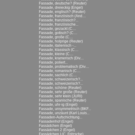
Fassade, deutsche? (Reuter)
Fassade, dreieckig (Engel)
Fassade, englisch? (Reuter)
Fassade, französisch (And....
Fassade, französisch?...
Fassade, französische...
Fassade, gezackt (C....
Fassade, gotisch? (C....
Fassade, große (C....
Fassade, holprige (Reuter)
Fassade, italienisch -...
Fassade, klassisch (C....
Fassade, kleine (C....
Fassade, kramerisch (Div....
Fassade, poliert...
Fassade, problematisch (Div....
Fassade, romanisch (C....
Fassade, sachlich (C....
Fassade, schweizerisch?...
Fassade, schweizerisch?...
Fassade, schöne (Reuter)
Fassade, sehr große (Reuter)
Fassade, sehr klein (JURI)
Fassade, spanische (Reuter)
Fassade, uhr-ig (Engel)
Fassade, unsymmetrisch (BKF...
Fassade, unzäunt (Karl Louis...
Fassaden-Aufschichtung...
Fassadenhof (Engel)
Fassädchen (Engel)
Fassädchen 2 (Engel)
Fassädchen I (C. Fritzsche)