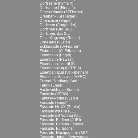
Dorfszene (Firma X)
Dorfszene I (Firma ?)
Drechselbank (SFFischer)
Drehbank (SFFischer)
Dreiachser (Engel)
Dörfchen (Burgdorfer)
Dörfchen (Div. BRD)
Dörfchen, das 2....
Düsenflugzeug (Reuter)
Eck-Haus (VERO)
Eckfassade (SFFischer)
Eisbrecher (C. Fritzsche)
Eisenbahn (Engel)
Eisenbahn (Pewesti)
Eisenbahn, skurril (C....
Eisenbahnzug (BERBIS)...
Eisenbahnzug (Volksbetrieb)
Elementar-Fassade (VERO)
Entwurf Siedlung (And....
Fabrik (Engel)
Fachwerkhaus (Brandt)
Fantasia (VERO)
Fantasy-Portal (VERO)
Fassade (Engel)
Fassade Nr. XX (Reuter)
Fassade mit Uhr (C....
Fassade mit Vorbau (C....
Fassade, Berliner (JURI)
Fassade, Berliner-Fenster-...
Fassade, Burgdorfer...
Fassade, Hochparterre (BKF...
Fassade, Jubel- (Schowanek)