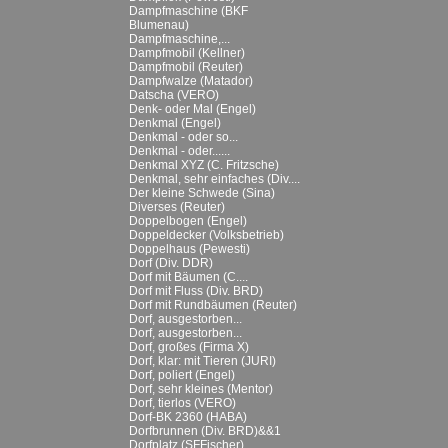
Dampfmaschine (BKF
Blumenau)
Dampfmaschine,...
Dampfmobil (Kellner)
Dampfmobil (Reuter)
Dampfwalze (Matador)
Datscha (VERO)
Denk- oder Mal (Engel)
Denkmal (Engel)
Denkmal - oder so...
Denkmal - oder......
Denkmal XYZ (C. Fritzsche)
Denkmal, sehr einfaches (Div....
Der kleine Schwede (Sina)
Diverses (Reuter)
Doppelbogen (Engel)
Doppeldecker (Volksbetrieb)
Doppelhaus (Pewesti)
Dorf (Div. DDR)
Dorf mit Bäumen (C....
Dorf mit Fluss (Div. BRD)
Dorf mit Rundbäumen (Reuter)
Dorf, ausgestorben...
Dorf, ausgestorben...
Dorf, großes (Firma X)
Dorf, klar: mit Tieren (JURI)
Dorf, poliert (Engel)
Dorf, sehr kleines (Mentor)
Dorf, tierlos (VERO)
Dorf-BK 2360 (HABA)
Dorfbrunnen (Div. BRD)&&1
Dorfplatz (SFFischer)