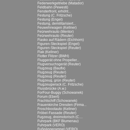
Federwerkgetriebe (Matador)
Feldbahn (Pewesti)
Fensterfront, erhöht...
Festung (C. Fritzsche)
Festung (Engel)
Festung, demilitarisiert...
Feuwehrwagen (Kellner)
Feürwehrauto (Mentor)
Feürwehrauto (Reuter)
Fiasko auf Rädern (Eichhorn)
Figuren-Steckspiel (Engel)
Figuren-Steckspiel (Reuter)
Flak (Kellner)
Flotter Flitzer (BWH)
Fluggerät ohne Propeller...
Flugversuchsgerät (Reuter)
Flugzeug (Baufix)
Flugzeug (Reuter)
Flugzeug (Reuter)
Flugzeug, grün (Reuter)
Flugzeugwrack (C. Fritzsche)
Flussbrücke (A.w.)
ForFour-Buggy (Schowanek)
Forum (Ebert)
Frachtschiff (Schowanek)
Frauenkirche Dresden (Firma...
Froschbootauto (Kellner)
Fröbel-Fassade (Reuter)
Fugzeug, dreimotorisch (C....
Fuhrpark (BKF Blumenau)
Fuhrpark (VERO)
Fußgängerampel (VERO)