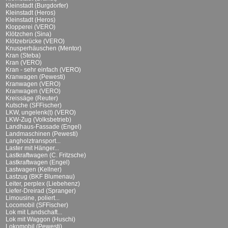
Kleinstadt (Burgdorfer)
Kleinstadt (Heros)
Kleinstadt (Heros)
Klopperei (VERO)
Klötzchen (Sina)
Klötzebrücke (VERO)
Knusperhäuschen (Mentor)
Kran (Steba)
Kran (VERO)
Kran - sehr einfach (VERO)
Kranwagen (Pewesti)
Kranwagen (VERO)
Kranwagen (VERO)
Kreissäge (Reuter)
Kutsche (SFFischer)
LKW, ungelenk(t) (VERO)
LKW-Zug (Volksbetrieb)
Landhaus-Fassade (Engel)
Landmaschinen (Pewesti)
Langholztransport...
Laster mit Hänger...
Lastkraftwagen (C. Fritzsche)
Lastkraftwagen (Engel)
Lastwagen (Kellner)
Lastzug (BKF Blumenau)
Leiter, perplex (Liebehenz)
Liefer-Dreirad (Spranger)
Limousine, poliert...
Locomobil (SFFischer)
Lok mit Landschaft...
Lok mit Waggon (Huschi)
Lokomobil (Pewesti)