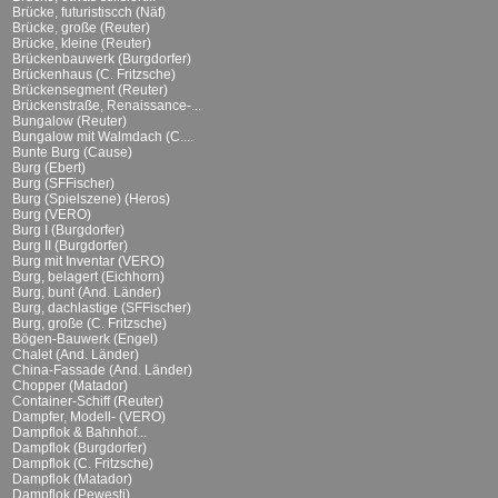
Brücke, futuristiscch (Näf)
Brücke, große (Reuter)
Brücke, kleine (Reuter)
Brückenbauwerk (Burgdorfer)
Brückenhaus (C. Fritzsche)
Brückensegment (Reuter)
Brückenstraße, Renaissance-...
Bungalow (Reuter)
Bungalow mit Walmdach (C....
Bunte Burg (Cause)
Burg (Ebert)
Burg (SFFischer)
Burg (Spielszene) (Heros)
Burg (VERO)
Burg I (Burgdorfer)
Burg II (Burgdorfer)
Burg mit Inventar (VERO)
Burg, belagert (Eichhorn)
Burg, bunt (And. Länder)
Burg, dachlastige (SFFischer)
Burg, große (C. Fritzsche)
Bögen-Bauwerk (Engel)
Chalet (And. Länder)
China-Fassade (And. Länder)
Chopper (Matador)
Container-Schiff (Reuter)
Dampfer, Modell- (VERO)
Dampflok & Bahnhof...
Dampflok (Burgdorfer)
Dampflok (C. Fritzsche)
Dampflok (Matador)
Dampflok (Pewesti)