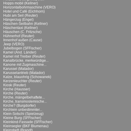
Hopps mobil (Kellner)
Horizontalbohrmaschine (VERO)
Hotel und Café (Eichhorn)
Hubi am Seil (Reuter)
Hängerzug (Engel)
Häschen-Seilbahn (Kellner)
Häschentaxi (Kellner)
Häuschen (C. Fritzsche)
Hühnerhof (Reuter)
Innenhof außen (Cause)
Jeep (VERO)
Jubelbogen (SFFischer)
Kamel (And. Länder)
Kamel mit Treiber (Reuter)
Kanalbrücke, merkwürdige...
Kanone mit Zugmaschine...
Karussel (Matador)
Karusselantrieb (Matador)
Katze, blauohrig (Schowanek)
Kerzenleuchter (Reuter)
Kiosk (Reuter)
Kirche (Hausser)
Kirche (Reuter)
Kirche, mängelbehaftete...
Kirche, transmoslemische...
Kirche? (Burgdorfer)
Kirchlein unbestimmter...
Klein-Sotschi (Spielzeug)
Kleine Burg (SFFischer)
Kleinkind-Fassade (SFFischer)
Kleinsegler (BKF Blumenau)
Kleinstadt (Brandt)