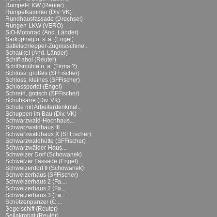
Rumpel-LKW (Reuter)
Rumpelkammer (Div. VK)
Rundhausfassade (Drechsel)
Rungen-LKW (VERO)
SIO-Motorrad (And. Länder)
Sarkophag o. s. ä. (Engel)
Sattelschlepper-Zugmaschine...
Schaukel (And. Länder)
Schiff ahoi (Reuter)
Schiffsmühle u. a. (Firma ?)
Schloss, großes (SFFischer)
Schloss, kleines (SFFischer)
Schlossportal (Engel)
Schrein, gotisch (SFFischer)
Schubkarre (Div. VK)
Schule mit Arbeiterdenkmal...
Schuppen im Bau (Div. VK)
Schwarzwald-Hochhaus...
Schwarzwaldhaus III...
Schwarzwaldhaus X (SFFischer)
Schwarzwaldhütte (SFFischer)
Schwarzwälder-Haus...
Schweizer Dorf (Schowanek)
Schweizer Fassade (Engel)
Schweizerdorf II (Schowanek)
Schweizerhaus (SFFischer)
Schweizerhaus 2 (Fa....
Schweizerhaus 2 (Fa....
Schweizerhaus 3 (Fa....
Schützenpanzer (C....
Segelschiff (Reuter)
Seilakrobat (Reuter)