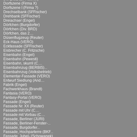
Dorfszene (Firma X)
Dorfszene I (Firma ?)
Drechselbank (SFFischer)
Drehbank (SFFischer)
Dreiachser (Engel)
Dörfchen (Burgdorfer)
Dörfchen (Div. BRD)
Dörfchen, das 2....
Düsenflugzeug (Reuter)
Eck-Haus (VERO)
Eckfassade (SFFischer)
Eisbrecher (C. Fritzsche)
Eisenbahn (Engel)
Eisenbahn (Pewesti)
Eisenbahn, skurril (C....
Eisenbahnzug (BERBIS)...
Eisenbahnzug (Volksbetrieb)
Elementar-Fassade (VERO)
Entwurf Siedlung (And....
Fabrik (Engel)
Fachwerkhaus (Brandt)
Fantasia (VERO)
Fantasy-Portal (VERO)
Fassade (Engel)
Fassade Nr. XX (Reuter)
Fassade mit Uhr (C....
Fassade mit Vorbau (C....
Fassade, Berliner (JURI)
Fassade, Berliner-Fenster-...
Fassade, Burgdorfer...
Fassade, Hochparterre (BKF...
Fassade, Jubel- (Schowanek)