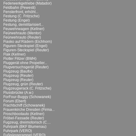
Federwerkgetriebe (Matador)
Feldbahn (Pewesti)
Fensterfront, erhöht...
Festung (C. Fritzsche)
Festung (Engel)
Festung, demilitarisiert...
Feuwehrwagen (Kellner)
Feürwehrauto (Mentor)
Feürwehrauto (Reuter)
Fiasko auf Rädern (Eichhorn)
Figuren-Steckspiel (Engel)
Figuren-Steckspiel (Reuter)
Flak (Kellner)
Flotter Flitzer (BWH)
Fluggerät ohne Propeller...
Flugversuchsgerät (Reuter)
Flugzeug (Baufix)
Flugzeug (Reuter)
Flugzeug (Reuter)
Flugzeug, grün (Reuter)
Flugzeugwrack (C. Fritzsche)
Flussbrücke (A.w.)
ForFour-Buggy (Schowanek)
Forum (Ebert)
Frachtschiff (Schowanek)
Frauenkirche Dresden (Firma...
Froschbootauto (Kellner)
Fröbel-Fassade (Reuter)
Fugzeug, dreimotorisch (C....
Fuhrpark (BKF Blumenau)
Fuhrpark (VERO)
Fußgängerampel (VERO)