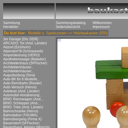
Sammlung
Sammlungskatalog
Willkommen
Hersteller
Seitenübersicht
Impressum
Du bist hier:
Modelle u. Spielszenen
=>
Holzbaukasten
(550)
3er Garage (Div. DDR)
ARCADO: Tor (And. Länder)
Airport (Eichhorn)
Alpendorf III (Schowanek)
Ampelsteürung (VERO)
Apothekerwaage (Matador)
Architektenhaus (SFFischer)
Architektenhäuser...
Architektenhäuser...
Augustusburg (Sina)
Auto-BK für 6 Modelle...
Auto-Rennbahn (Reuter)
Auto-Versuch (Heros)
Autokran (And. Länder)
Automobil-Annäherung...
BRIO: Rennwagen (And....
BRIO: Schlepper (And....
BRIO: Trike (And. Länder)
Bahnschranke (Heros)
Bahnstation (THUWA)
Bahnübergang (Firma X)
Bauerndorf (SFFischer)
Bauernhaus, kleines (Münchn....