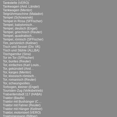
Tankstelle (VERO)
Tankwagen (And. Länder)
Tankwagen (Mentor)
Teigrührmaschine (Matador)
Tempel (Schowanek)
Tempel in Rosa (SFFischer)
Tempel, babylonisch...
Tempel, deutsch (Engel)
Tempel, griechisch (Reuter)
Tempel, quadratisch...
Tempel, römisch (SFFischer)
Tim, persönlich (Kellner)
Tisch und Sessel (Div. VK)
Tisch und Stühle (ALLBA)
Tischgarnitur (Sina)
Tor im Tor (SFFischer)
Tor, buntes (Reuter)
Tor, einfaches (Karl Louis...
Tor, gekünstelt (And....
Tor, karges (Mentor)
Tor, klassisch-römisch...
Tor, romanisch (Reuter)
Tor, schwungvolles...
Torbogen, kleiner (Engel)
Touristen-Zug (Volksbetrieb)
Trabantenstadt 117 (HABA)
Traktor (Baufix)
Traktor mit Bushänger (C....
Traktor mit Fahrer (Reuter)
Traktor mit Hänger (Kellner)
Traktor, motorisiert (VERO)
Traktorgespann (Bittner)