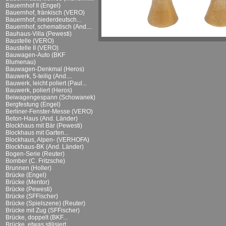
Bauernhof II (Engel)
Bauernhof, fränkisch (VERO)
Bauernhof, niederdeutsch...
Bauernhof, schematisch (And....
Bauhaus-Villa (Pewesti)
Baustelle (VERO)
Baustelle II (VERO)
Bauwagen-Auto (BKF
Blumenau)
Bauwagen-Denkmal (Heros)
Bauwerk, 5-teilig (And....
Bauwerk, leicht poliert (Paul...
Bauwerk, poliert (Heros)
Beiwagengespann (Schowanek)
Bergfestung (Engel)
Berliner-Fenster-Messe (VERO)
Beton-Haus (And. Länder)
Blockhaus mit Bär (Pewesti)
Blockhaus mit Garten...
Blockhaus, Alpen- (VERHOFA)
Blockhaus-BK (And. Länder)
Bogen-Serie (Reuter)
Bomber (C. Fritzsche)
Brunnen (Holler)
Brücke (Engel)
Brücke (Mentor)
Brücke (Pewesti)
Brücke (SFFischer)
Brücke (Spielszene) (Reuter)
Brücke mit Zug (SFFischer)
Brücke, doppelt (BKF...
Brücke, etwas stilisiert...