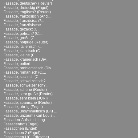
Fassade, deutsche? (Reuter)
Fassade, dreieckig (Engel)
Fassade, englisch? (Reuter)
Fassade, französisch (And....
Fassade, französisch?...
Fassade, französische...
Fassade, gezackt (C....
Fassade, gotisch? (C....
Fassade, große (C....
Fassade, holprige (Reuter)
Fassade, italienisch -...
Fassade, klassisch (C....
Fassade, kleine (C....
Fassade, kramerisch (Div....
Fassade, poliert...
Fassade, problematisch (Div....
Fassade, romanisch (C....
Fassade, sachlich (C....
Fassade, schweizerisch?...
Fassade, schweizerisch?...
Fassade, schöne (Reuter)
Fassade, sehr große (Reuter)
Fassade, sehr klein (JURI)
Fassade, spanische (Reuter)
Fassade, uhr-ig (Engel)
Fassade, unsymmetrisch (BKF...
Fassade, unzäunt (Karl Louis...
Fassaden-Aufschichtung...
Fassadenhof (Engel)
Fassädchen (Engel)
Fassädchen 2 (Engel)
Fassädchen I (C. Fritzsche)