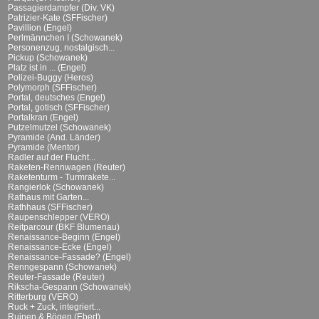
Passagierdampfer (Div. VK)
Patrizier-Kate (SFFischer)
Pavillion (Engel)
Perlmännchen I (Schowanek)
Personenzug, nostalgisch...
Pickup (Schowanek)
Platz ist in ... (Engel)
Polizei-Buggy (Heros)
Polymorph (SFFischer)
Portal, deutsches (Engel)
Portal, gotisch (SFFischer)
Portalkran (Engel)
Putzelmutzel (Schowanek)
Pyramide (And. Länder)
Pyramide (Mentor)
Radler auf der Flucht...
Raketen-Rennwagen (Reuter)
Raketenturm - Turmrakete...
Rangierlok (Schowanek)
Rathaus mit Garten...
Rathhaus (SFFischer)
Raupenschlepper (VERO)
Reitparcour (BKF Blumenau)
Renaissance-Beginn (Engel)
Renaissance-Ecke (Engel)
Renaissance-Fassade? (Engel)
Renngespann (Schowanek)
Reuter-Fassade (Reuter)
Rikscha-Gespann (Schowanek)
Ritterburg (VERO)
Ruck + Zuck, integriert...
Ruinen & Bögen (Ebert)