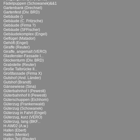
Fädelpuppen (Schowanek)&&1
Gartenbank (Drechsel)
Gartenfest (Div. BRD)
Gebäude ()
Gebäude (C. Fritzsche)
Gebäude (Firma ?)
Gebäude (SFFischer)
Gebäudekomplex (Engel)
Geflügel (Matador)
Gehöft (Engel)
Giraffe (Reuter)
Giraffe, angemalt (VERO)
Glasfenster-Fassade I...
Glockenturm (Div. BRD)
Grabstelle (Reuter)
Große Talbrücke II...
Großfassade (Firma X)
Gutshof (And. Länder)
Gutshof (Brandt)
Gänsewiese (Sina)
Güterbahnhof I (Pewesti)
Güterbahnhof II (Pewesti)
Güterschuppen (Eichhorn)
Güterzug (Frankenwald)
Güterzug (Schowanek)
Güterzug in Fahrt (Engel)
Güterzug, kurz (VERO)
Güterzug, lang (BKF...
H-AW02 (A.w.)
Hafen (Ebert)
Hafen (Mentor)
Hafen-Teil (Reuter)