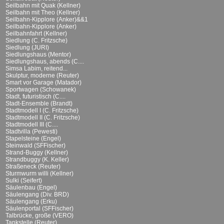
Seilbahn mit Quak (Kellner)
Seilbahn mit Theo (Kellner)
Seilbahn-Kipplore (Anker)&&1
Seilbahn-Kipplore (Anker)
Seilbahnfahrt (Kellner)
Siedlung (C. Fritzsche)
Siedlung (JURI)
Siedlungshaus (Mentor)
Siedlungshaus, abends (C....
Simsa Labim, reitend...
Skulptur, moderne (Reuter)
Smart vor Garage (Matador)
Sportwagen (Schowanek)
Stadt, futuristisch (C....
Stadt-Ensemble (Brandt)
Stadtmodell I (C. Fritzsche)
Stadtmodell II (C. Fritzsche)
Stadtmodell III (C....
Stadtvilla (Pewesti)
Stapelsteine (Engel)
Steinwald (SFFischer)
Strand-Buggy (Kellner)
Strandbuggy (K. Keller)
Straßeneck (Reuter)
Sturmwurm willi (Kellner)
Sulki (Seifert)
Säulenbau (Engel)
Säulengang (Div. BRD)
Säulengang (Erku)
Säulenportal (SFFischer)
Talbrücke, große (VERO)
Tankstelle (Reuter)