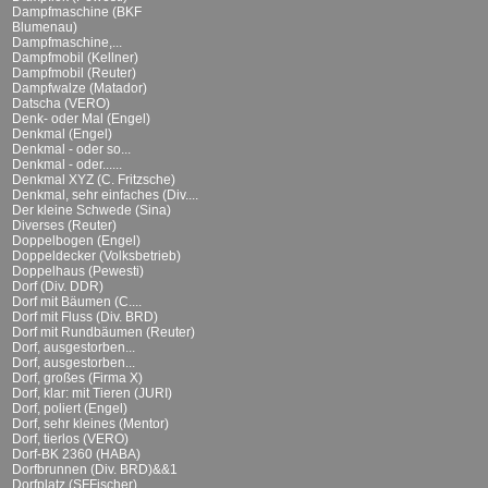
Dampfmaschine (BKF
Blumenau)
Dampfmaschine,...
Dampfmobil (Kellner)
Dampfmobil (Reuter)
Dampfwalze (Matador)
Datscha (VERO)
Denk- oder Mal (Engel)
Denkmal (Engel)
Denkmal - oder so...
Denkmal - oder......
Denkmal XYZ (C. Fritzsche)
Denkmal, sehr einfaches (Div....
Der kleine Schwede (Sina)
Diverses (Reuter)
Doppelbogen (Engel)
Doppeldecker (Volksbetrieb)
Doppelhaus (Pewesti)
Dorf (Div. DDR)
Dorf mit Bäumen (C....
Dorf mit Fluss (Div. BRD)
Dorf mit Rundbäumen (Reuter)
Dorf, ausgestorben...
Dorf, ausgestorben...
Dorf, großes (Firma X)
Dorf, klar: mit Tieren (JURI)
Dorf, poliert (Engel)
Dorf, sehr kleines (Mentor)
Dorf, tierlos (VERO)
Dorf-BK 2360 (HABA)
Dorfbrunnen (Div. BRD)&&1
Dorfplatz (SFFischer)