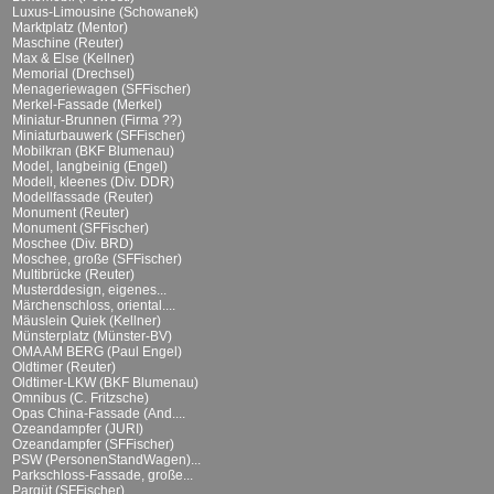
Luxus-Limousine (Schowanek)
Marktplatz (Mentor)
Maschine (Reuter)
Max & Else (Kellner)
Memorial (Drechsel)
Menageriewagen (SFFischer)
Merkel-Fassade (Merkel)
Miniatur-Brunnen (Firma ??)
Miniaturbauwerk (SFFischer)
Mobilkran (BKF Blumenau)
Model, langbeinig (Engel)
Modell, kleenes (Div. DDR)
Modellfassade (Reuter)
Monument (Reuter)
Monument (SFFischer)
Moschee (Div. BRD)
Moschee, große (SFFischer)
Multibrücke (Reuter)
Musterddesign, eigenes...
Märchenschloss, oriental....
Mäuslein Quiek (Kellner)
Münsterplatz (Münster-BV)
OMA AM BERG (Paul Engel)
Oldtimer (Reuter)
Oldtimer-LKW (BKF Blumenau)
Omnibus (C. Fritzsche)
Opas China-Fassade (And....
Ozeandampfer (JURI)
Ozeandampfer (SFFischer)
PSW (PersonenStandWagen)...
Parkschloss-Fassade, große...
Parqüt (SFFischer)