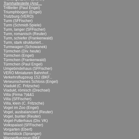
Tramhaltestelle (And....
Trittleiter (Paul Engel)
Triumphbogen (Engel)
Trutzburg (VERO)
Turm (SFFischer)
Turm (Schmidt-Spiele)
Turm, langer (SFFischer)
Turm, romanisch (Reuter)
Turm, schiefer (Frankenwald)
Turm, stark strukturiert...
Turmwagen (Schowanek)
Türmchen (Div. heute)
Türmchen (Engel)
Türmchen (Frankenwald)
Türmchen (Paul Engel)
Umgebindehaus (SFFischer)
VERO Miniaturen Bahnhof...
Verkehrsflugzeug 152 (BKF...
Verwunschenes Schloss (Engel)
Viadukt (C. Fritzsche)
Viadukt, römisch (Drechsel)
Villa (Firma ?)&&1
Villa (SFFischer)
Villa, klein (C. Fritzsche)
Vogel im Zoo (Engel)
Vogel, ausbalanciert (Reuter)
Vogel, bunter (Reuter)
Vogel-Futterhaus (Div. VK)
Volkspalast (SFFischer)
Vorgarten (Ebert)
Wandstück (Spranger)
Wasserflugzeug (BKF