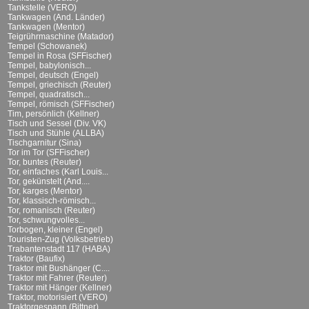
Tankstelle (VERO)
Tankwagen (And. Länder)
Tankwagen (Mentor)
Teigrührmaschine (Matador)
Tempel (Schowanek)
Tempel in Rosa (SFFischer)
Tempel, babylonisch...
Tempel, deutsch (Engel)
Tempel, griechisch (Reuter)
Tempel, quadratisch...
Tempel, römisch (SFFischer)
Tim, persönlich (Kellner)
Tisch und Sessel (Div. VK)
Tisch und Stühle (ALLBA)
Tischgarnitur (Sina)
Tor im Tor (SFFischer)
Tor, buntes (Reuter)
Tor, einfaches (Karl Louis...
Tor, gekünstelt (And....
Tor, karges (Mentor)
Tor, klassisch-römisch...
Tor, romanisch (Reuter)
Tor, schwungvolles...
Torbogen, kleiner (Engel)
Touristen-Zug (Volksbetrieb)
Trabantenstadt 117 (HABA)
Traktor (Baufix)
Traktor mit Bushänger (C....
Traktor mit Fahrer (Reuter)
Traktor mit Hänger (Kellner)
Traktor, motorisiert (VERO)
Traktorgespann (Bittner)