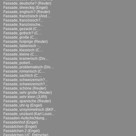
Fassade, deutsche? (Reuter)
Fassade, dreieckig (Engel)
Fassade, englisch? (Reuter)
Fassade, französisch (And....
Fassade, französisch?...
Fassade, französische...
Fassade, gezackt (C....
Fassade, gotisch? (C....
Fassade, große (C....
Fassade, holprige (Reuter)
Fassade, italienisch -...
Fassade, klassisch (C....
Fassade, kleine (C....
Fassade, kramerisch (Div....
Fassade, poliert...
Fassade, problematisch (Div....
Fassade, romanisch (C....
Fassade, sachlich (C....
Fassade, schweizerisch?...
Fassade, schweizerisch?...
Fassade, schöne (Reuter)
Fassade, sehr große (Reuter)
Fassade, sehr klein (JURI)
Fassade, spanische (Reuter)
Fassade, uhr-ig (Engel)
Fassade, unsymmetrisch (BKF...
Fassade, unzäunt (Karl Louis...
Fassaden-Aufschichtung...
Fassadenhof (Engel)
Fassädchen (Engel)
Fassädchen 2 (Engel)
Fassädchen I (C. Fritzsche)