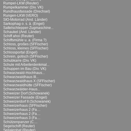
Rumpel-LKW (Reuter)
Rumpelkammer (Div. VK)
Rundhausfassade (Drechsel)
Rungen-LKW (VERO)
SIO-Motorrad (And. Länder)
Sarkophag o. s. ä. (Engel)
Sattelschlepper-Zugmaschine...
Schaukel (And. Länder)
Schiff ahoi (Reuter)
Schiffsmühle u. a. (Firma ?)
Schloss, großes (SFFischer)
Schloss, kleines (SFFischer)
Schlossportal (Engel)
Schrein, gotisch (SFFischer)
Schubkarre (Div. VK)
Schule mit Arbeiterdenkmal...
Schuppen im Bau (Div. VK)
Schwarzwald-Hochhaus...
Schwarzwaldhaus III...
Schwarzwaldhaus X (SFFischer)
Schwarzwaldhütte (SFFischer)
Schwarzwälder-Haus...
Schweizer Dorf (Schowanek)
Schweizer Fassade (Engel)
Schweizerdorf II (Schowanek)
Schweizerhaus (SFFischer)
Schweizerhaus 2 (Fa....
Schweizerhaus 2 (Fa....
Schweizerhaus 3 (Fa....
Schützenpanzer (C....
Segelschiff (Reuter)
Seilakrobat (Reuter)