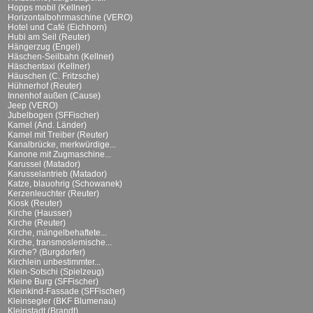
Hopps mobil (Kellner)
Horizontalbohrmaschine (VERO)
Hotel und Café (Eichhorn)
Hubi am Seil (Reuter)
Hängerzug (Engel)
Häschen-Seilbahn (Kellner)
Häschentaxi (Kellner)
Häuschen (C. Fritzsche)
Hühnerhof (Reuter)
Innenhof außen (Cause)
Jeep (VERO)
Jubelbogen (SFFischer)
Kamel (And. Länder)
Kamel mit Treiber (Reuter)
Kanalbrücke, merkwürdige...
Kanone mit Zugmaschine...
Karussel (Matador)
Karusselantrieb (Matador)
Katze, blauohrig (Schowanek)
Kerzenleuchter (Reuter)
Kiosk (Reuter)
Kirche (Hausser)
Kirche (Reuter)
Kirche, mängelbehaftete...
Kirche, transmoslemische...
Kirche? (Burgdorfer)
Kirchlein unbestimmter...
Klein-Sotschi (Spielzeug)
Kleine Burg (SFFischer)
Kleinkind-Fassade (SFFischer)
Kleinsegler (BKF Blumenau)
Kleinstadt (Brandt)