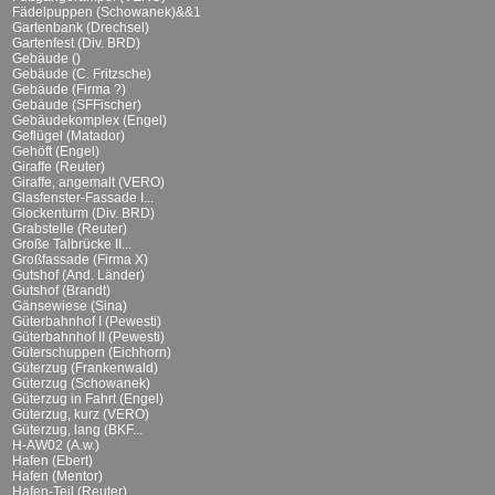
Fädelpuppen (Schowanek)&&1
Gartenbank (Drechsel)
Gartenfest (Div. BRD)
Gebäude ()
Gebäude (C. Fritzsche)
Gebäude (Firma ?)
Gebäude (SFFischer)
Gebäudekomplex (Engel)
Geflügel (Matador)
Gehöft (Engel)
Giraffe (Reuter)
Giraffe, angemalt (VERO)
Glasfenster-Fassade I...
Glockenturm (Div. BRD)
Grabstelle (Reuter)
Große Talbrücke II...
Großfassade (Firma X)
Gutshof (And. Länder)
Gutshof (Brandt)
Gänsewiese (Sina)
Güterbahnhof I (Pewesti)
Güterbahnhof II (Pewesti)
Güterschuppen (Eichhorn)
Güterzug (Frankenwald)
Güterzug (Schowanek)
Güterzug in Fahrt (Engel)
Güterzug, kurz (VERO)
Güterzug, lang (BKF...
H-AW02 (A.w.)
Hafen (Ebert)
Hafen (Mentor)
Hafen-Teil (Reuter)