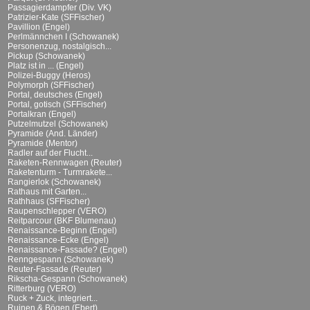
Passagierdampfer (Div. VK)
Patrizier-Kate (SFFischer)
Pavillion (Engel)
Perlmännchen I (Schowanek)
Personenzug, nostalgisch...
Pickup (Schowanek)
Platz ist in ... (Engel)
Polizei-Buggy (Heros)
Polymorph (SFFischer)
Portal, deutsches (Engel)
Portal, gotisch (SFFischer)
Portalkran (Engel)
Putzelmutzel (Schowanek)
Pyramide (And. Länder)
Pyramide (Mentor)
Radler auf der Flucht...
Raketen-Rennwagen (Reuter)
Raketenturm - Turmrakete...
Rangierlok (Schowanek)
Rathaus mit Garten...
Rathhaus (SFFischer)
Raupenschlepper (VERO)
Reitparcour (BKF Blumenau)
Renaissance-Beginn (Engel)
Renaissance-Ecke (Engel)
Renaissance-Fassade? (Engel)
Renngespann (Schowanek)
Reuter-Fassade (Reuter)
Rikscha-Gespann (Schowanek)
Ritterburg (VERO)
Ruck + Zuck, integriert...
Ruinen & Bögen (Ebert)