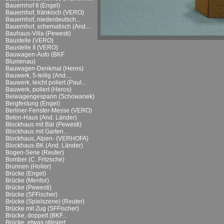
Bauernhof II (Engel)
Bauernhof, fränkisch (VERO)
Bauernhof, niederdeutsch...
Bauernhof, schematisch (And....
Bauhaus-Villa (Pewesti)
Baustelle (VERO)
Baustelle II (VERO)
Bauwagen-Auto (BKF
Blumenau)
Bauwagen-Denkmal (Heros)
Bauwerk, 5-teilig (And....
Bauwerk, leicht poliert (Paul...
Bauwerk, poliert (Heros)
Beiwagengespann (Schowanek)
Bergfestung (Engel)
Berliner-Fenster-Messe (VERO)
Beton-Haus (And. Länder)
Blockhaus mit Bär (Pewesti)
Blockhaus mit Garten...
Blockhaus, Alpen- (VERHOFA)
Blockhaus-BK (And. Länder)
Bogen-Serie (Reuter)
Bomber (C. Fritzsche)
Brunnen (Holler)
Brücke (Engel)
Brücke (Mentor)
Brücke (Pewesti)
Brücke (SFFischer)
Brücke (Spielszene) (Reuter)
Brücke mit Zug (SFFischer)
Brücke, doppelt (BKF...
Brücke, etwas stilisiert...