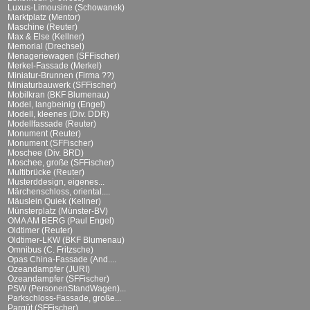
Luxus-Limousine (Schowanek)
Marktplatz (Mentor)
Maschine (Reuter)
Max & Else (Kellner)
Memorial (Drechsel)
Menageriewagen (SFFischer)
Merkel-Fassade (Merkel)
Miniatur-Brunnen (Firma ??)
Miniaturbauwerk (SFFischer)
Mobilkran (BKF Blumenau)
Model, langbeinig (Engel)
Modell, kleenes (Div. DDR)
Modellfassade (Reuter)
Monument (Reuter)
Monument (SFFischer)
Moschee (Div. BRD)
Moschee, große (SFFischer)
Multibrücke (Reuter)
Musterddesign, eigenes...
Märchenschloss, oriental....
Mäuslein Quiek (Kellner)
Münsterplatz (Münster-BV)
OMA AM BERG (Paul Engel)
Oldtimer (Reuter)
Oldtimer-LKW (BKF Blumenau)
Omnibus (C. Fritzsche)
Opas China-Fassade (And....
Ozeandampfer (JURI)
Ozeandampfer (SFFischer)
PSW (PersonenStandWagen)...
Parkschloss-Fassade, große...
Parqüt (SFFischer)