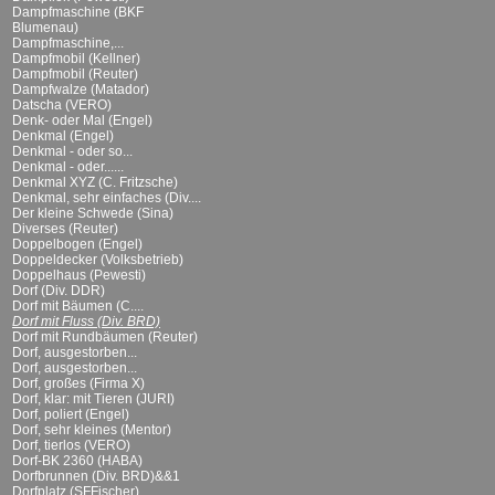
Dampfmaschine (BKF
Blumenau)
Dampfmaschine,...
Dampfmobil (Kellner)
Dampfmobil (Reuter)
Dampfwalze (Matador)
Datscha (VERO)
Denk- oder Mal (Engel)
Denkmal (Engel)
Denkmal - oder so...
Denkmal - oder......
Denkmal XYZ (C. Fritzsche)
Denkmal, sehr einfaches (Div....
Der kleine Schwede (Sina)
Diverses (Reuter)
Doppelbogen (Engel)
Doppeldecker (Volksbetrieb)
Doppelhaus (Pewesti)
Dorf (Div. DDR)
Dorf mit Bäumen (C....
Dorf mit Fluss (Div. BRD)
Dorf mit Rundbäumen (Reuter)
Dorf, ausgestorben...
Dorf, ausgestorben...
Dorf, großes (Firma X)
Dorf, klar: mit Tieren (JURI)
Dorf, poliert (Engel)
Dorf, sehr kleines (Mentor)
Dorf, tierlos (VERO)
Dorf-BK 2360 (HABA)
Dorfbrunnen (Div. BRD)&&1
Dorfplatz (SFFischer)