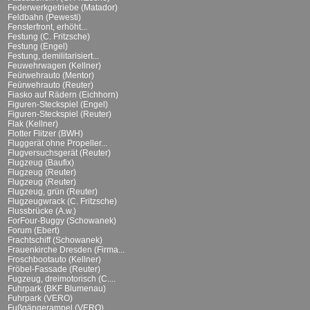
Federwerkgetriebe (Matador)
Feldbahn (Pewesti)
Fensterfront, erhöht...
Festung (C. Fritzsche)
Festung (Engel)
Festung, demilitarisiert...
Feuwehrwagen (Kellner)
Feürwehrauto (Mentor)
Feürwehrauto (Reuter)
Fiasko auf Rädern (Eichhorn)
Figuren-Steckspiel (Engel)
Figuren-Steckspiel (Reuter)
Flak (Kellner)
Flotter Flitzer (BWH)
Fluggerät ohne Propeller...
Flugversuchsgerät (Reuter)
Flugzeug (Baufix)
Flugzeug (Reuter)
Flugzeug (Reuter)
Flugzeug, grün (Reuter)
Flugzeugwrack (C. Fritzsche)
Flussbrücke (A.w.)
ForFour-Buggy (Schowanek)
Forum (Ebert)
Frachtschiff (Schowanek)
Frauenkirche Dresden (Firma...
Froschbootauto (Kellner)
Fröbel-Fassade (Reuter)
Fugzeug, dreimotorisch (C....
Fuhrpark (BKF Blumenau)
Fuhrpark (VERO)
Fußgängerampel (VERO)