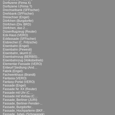
Dorfszene (Firma X)
Dorfszene I (Firma ?)
Drechselbank (SFFischer)
Drehbank (SFFischer)
Dreiachser (Engel)
Dörfchen (Burgdorfer)
Dörfchen (Div. BRD)
Dörfchen, das 2....
Düsenflugzeug (Reuter)
Eck-Haus (VERO)
Eckfassade (SFFischer)
Eisbrecher (C. Fritzsche)
Eisenbahn (Engel)
Eisenbahn (Pewesti)
Eisenbahn, skurril (C....
Eisenbahnzug (BERBIS)...
Eisenbahnzug (Volksbetrieb)
Elementar-Fassade (VERO)
Entwurf Siedlung (And....
Fabrik (Engel)
Fachwerkhaus (Brandt)
Fantasia (VERO)
Fantasy-Portal (VERO)
Fassade (Engel)
Fassade Nr. XX (Reuter)
Fassade mit Uhr (C....
Fassade mit Vorbau (C....
Fassade, Berliner (JURI)
Fassade, Berliner-Fenster-...
Fassade, Burgdorfer...
Fassade, Hochparterre (BKF...
Fassade, Jubel- (Schowanek)