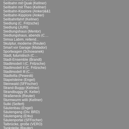
Seilbahn mit Quak (Kellner)
Seilbahn mit Theo (Kellner)
Seilbahn-Kipplore (Anker)&&1
Seilbahn-Kipplore (Anker)
Seilbahnfahrt (Kellner)
Siedlung (C. Fritzsche)
Siedlung (JURI)
Siedlungshaus (Mentor)
Siedlungshaus, abends (C....
Simsa Labim, reitend...
Skulptur, moderne (Reuter)
Smart vor Garage (Matador)
Sportwagen (Schowanek)
Stadt, futuristisch (C....
Stadt-Ensemble (Brandt)
Stadtmodell I (C. Fritzsche)
Stadtmodell II (C. Fritzsche)
Stadtmodell III (C....
Stadtvilla (Pewesti)
Stapelsteine (Engel)
Steinwald (SFFischer)
Strand-Buggy (Kellner)
Strandbuggy (K. Keller)
Straßeneck (Reuter)
Sturmwurm willi (Kellner)
Sulki (Seifert)
Säulenbau (Engel)
Säulengang (Div. BRD)
Säulengang (Erku)
Säulenportal (SFFischer)
Talbrücke, große (VERO)
Tankstelle (Reuter)