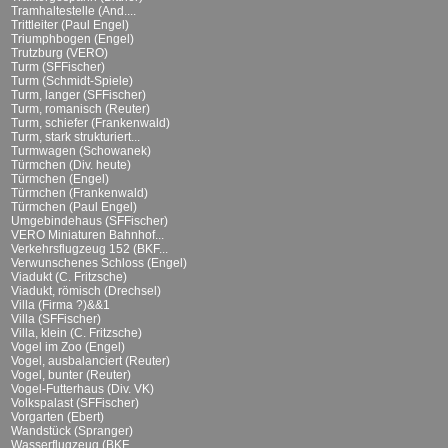
Tramhaltestelle (And....
Trittleiter (Paul Engel)
Triumphbogen (Engel)
Trutzburg (VERO)
Turm (SFFischer)
Turm (Schmidt-Spiele)
Turm, langer (SFFischer)
Turm, romanisch (Reuter)
Turm, schiefer (Frankenwald)
Turm, stark strukturiert...
Turmwagen (Schowanek)
Türmchen (Div. heute)
Türmchen (Engel)
Türmchen (Frankenwald)
Türmchen (Paul Engel)
Umgebindehaus (SFFischer)
VERO Miniaturen Bahnhof...
Verkehrsflugzeug 152 (BKF...
Verwunschenes Schloss (Engel)
Viadukt (C. Fritzsche)
Viadukt, römisch (Drechsel)
Villa (Firma ?)&&1
Villa (SFFischer)
Villa, klein (C. Fritzsche)
Vogel im Zoo (Engel)
Vogel, ausbalanciert (Reuter)
Vogel, bunter (Reuter)
Vogel-Futterhaus (Div. VK)
Volkspalast (SFFischer)
Vorgarten (Ebert)
Wandstück (Spranger)
Wasserflugzeug (BKF