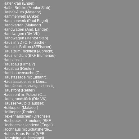
Hafenkran (Engel)
Halbe Brücke (Mentor Stab)
Halbes Auto (Matador)
Hammerwerk (Anker)
Hammerwerk (Paul Engel)
Handkarren (Matador)
Handwagen (And. Länder)
Handwagen (Div. VK)
Handwagen (Mentor Stab)
Haus in 3D (C. Fritzsche)
Haus mit Balkon (SFFischer)
Haus zum Richtfest (Albrecht)
Haus, undicht (BKF Blumenau)
Hausansicht...
Hausbau (Firma ?)
Hausbau (Reuter)
Hausbauversuche (C....
Hausfassade mit Einfahrt...
Hausfassade, sehr klein...
Hausfassade, zweigeschossig...
Hausfront (Reuter)
Hausfront m. Polizei (C....
Hausgrundstück (Div. VK)
Hausser-Auto (Hausser)
Helikopter (Matador)
Helikopter (Reuter)
Hexenhäuschen (Drechsel)
Hochdecker, 3-motorig (BKF...
Hochdecker, landend (Engel)
Hochhaus mit Schafsherde...
Hohes-Haus-Front (VEB...
Holzsteine, aufgestapelt...