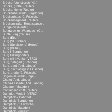
Brücke, futuristiscch (Näf)
Brücke, große (Reuter)
Brücke, kleine (Reuter)
Brückenbauwerk (Burgdorfer)
Brückenhaus (C. Fritzsche)
Brückensegment (Reuter)
Brückenstraße, Renaissance-...
Bungalow (Reuter)
Bungalow mit Walmdach (C....
Bunte Burg (Cause)
Burg (Ebert)
Burg (SFFischer)
Burg (Spielszene) (Heros)
Burg (VERO)
Burg I (Burgdorfer)
Burg II (Burgdorfer)
Burg mit Inventar (VERO)
Burg, belagert (Eichhorn)
Burg, bunt (And. Länder)
Burg, dachlastige (SFFischer)
Burg, große (C. Fritzsche)
Bögen-Bauwerk (Engel)
Chalet (And. Länder)
China-Fassade (And. Länder)
Chopper (Matador)
Container-Schiff (Reuter)
Dampfer, Modell- (VERO)
Dampflok & Bahnhof...
Dampflok (Burgdorfer)
Dampflok (C. Fritzsche)
Dampflok (Matador)
Dampflok (Pewesti)