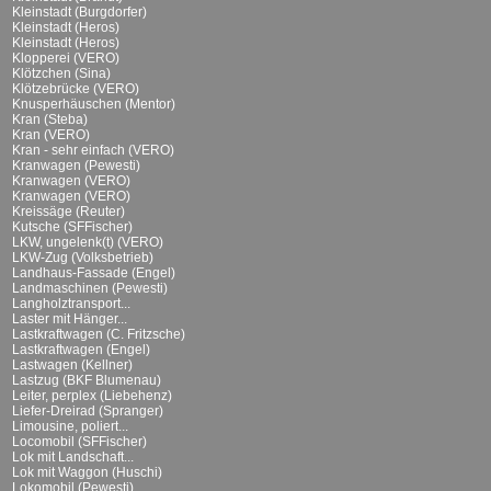
Kleinstadt (Burgdorfer)
Kleinstadt (Heros)
Kleinstadt (Heros)
Klopperei (VERO)
Klötzchen (Sina)
Klötzebrücke (VERO)
Knusperhäuschen (Mentor)
Kran (Steba)
Kran (VERO)
Kran - sehr einfach (VERO)
Kranwagen (Pewesti)
Kranwagen (VERO)
Kranwagen (VERO)
Kreissäge (Reuter)
Kutsche (SFFischer)
LKW, ungelenk(t) (VERO)
LKW-Zug (Volksbetrieb)
Landhaus-Fassade (Engel)
Landmaschinen (Pewesti)
Langholztransport...
Laster mit Hänger...
Lastkraftwagen (C. Fritzsche)
Lastkraftwagen (Engel)
Lastwagen (Kellner)
Lastzug (BKF Blumenau)
Leiter, perplex (Liebehenz)
Liefer-Dreirad (Spranger)
Limousine, poliert...
Locomobil (SFFischer)
Lok mit Landschaft...
Lok mit Waggon (Huschi)
Lokomobil (Pewesti)