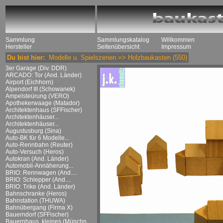
Sammlung
Sammlungskatalog
Willkommen
Hersteller
Seitenübersicht
Impressum
Du bist hier:
Modelle u. Spielszenen
=>
Holzbaukasten
(550)
3er Garage (Div. DDR)
ARCADO: Tor (And. Länder)
Airport (Eichhorn)
Alpendorf III (Schowanek)
Ampelsteürung (VERO)
Apothekerwaage (Matador)
Architektenhaus (SFFischer)
Architektenhäuser...
Architektenhäuser...
Augustusburg (Sina)
Auto-BK für 6 Modelle...
Auto-Rennbahn (Reuter)
Auto-Versuch (Heros)
Autokran (And. Länder)
Automobil-Annäherung...
BRIO: Rennwagen (And....
BRIO: Schlepper (And....
BRIO: Trike (And. Länder)
Bahnschranke (Heros)
Bahnstation (THUWA)
Bahnübergang (Firma X)
Bauerndorf (SFFischer)
Bauernhaus, kleines (Münchn....