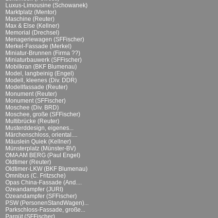
Luxus-Limousine (Schowanek)
Marktplatz (Mentor)
Maschine (Reuter)
Max & Else (Kellner)
Memorial (Drechsel)
Menageriewagen (SFFischer)
Merkel-Fassade (Merkel)
Miniatur-Brunnen (Firma ??)
Miniaturbauwerk (SFFischer)
Mobilkran (BKF Blumenau)
Model, langbeinig (Engel)
Modell, kleenes (Div. DDR)
Modellfassade (Reuter)
Monument (Reuter)
Monument (SFFischer)
Moschee (Div. BRD)
Moschee, große (SFFischer)
Multibrücke (Reuter)
Musterddesign, eigenes...
Märchenschloss, oriental....
Mäuslein Quiek (Kellner)
Münsterplatz (Münster-BV)
OMA AM BERG (Paul Engel)
Oldtimer (Reuter)
Oldtimer-LKW (BKF Blumenau)
Omnibus (C. Fritzsche)
Opas China-Fassade (And....
Ozeandampfer (JURI)
Ozeandampfer (SFFischer)
PSW (PersonenStandWagen)...
Parkschloss-Fassade, große...
Parqüt (SFFischer)