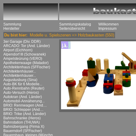
Sammlung
Sammlungskatalog
Willkommen
Hersteller
Seitenübersicht
Impressum
Du bist hier:
Modelle u. Spielszenen
=>
Holzbaukasten
(550)
3er Garage (Div. DDR)
ARCADO: Tor (And. Länder)
Airport (Eichhorn)
Alpendorf III (Schowanek)
Ampelsteürung (VERO)
Apothekerwaage (Matador)
Architektenhaus (SFFischer)
Architektenhäuser...
Architektenhäuser...
Augustusburg (Sina)
Auto-BK für 6 Modelle...
Auto-Rennbahn (Reuter)
Auto-Versuch (Heros)
Autokran (And. Länder)
Automobil-Annäherung...
BRIO: Rennwagen (And....
BRIO: Schlepper (And....
BRIO: Trike (And. Länder)
Bahnschranke (Heros)
Bahnstation (THUWA)
Bahnübergang (Firma X)
Bauerndorf (SFFischer)
Bauernhaus, kleines (Münchn....