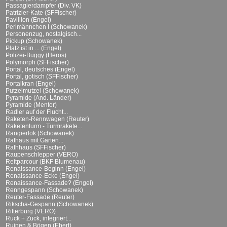
Passagierdampfer (Div. VK)
Patrizier-Kate (SFFischer)
Pavillion (Engel)
Perlmännchen I (Schowanek)
Personenzug, nostalgisch...
Pickup (Schowanek)
Platz ist in ... (Engel)
Polizei-Buggy (Heros)
Polymorph (SFFischer)
Portal, deutsches (Engel)
Portal, gotisch (SFFischer)
Portalkran (Engel)
Putzelmutzel (Schowanek)
Pyramide (And. Länder)
Pyramide (Mentor)
Radler auf der Flucht...
Raketen-Rennwagen (Reuter)
Raketenturm - Turmrakete...
Rangierlok (Schowanek)
Rathaus mit Garten...
Rathhaus (SFFischer)
Raupenschlepper (VERO)
Reitparcour (BKF Blumenau)
Renaissance-Beginn (Engel)
Renaissance-Ecke (Engel)
Renaissance-Fassade? (Engel)
Renngespann (Schowanek)
Reuter-Fassade (Reuter)
Rikscha-Gespann (Schowanek)
Ritterburg (VERO)
Ruck + Zuck, integriert...
Ruinen & Bögen (Ebert)