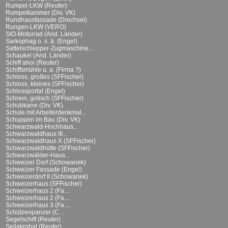
Rumpel-LKW (Reuter)
Rumpelkammer (Div. VK)
Rundhausfassade (Drechsel)
Rungen-LKW (VERO)
SIO-Motorrad (And. Länder)
Sarkophag o. s. ä. (Engel)
Sattelschlepper-Zugmaschine...
Schaukel (And. Länder)
Schiff ahoi (Reuter)
Schiffsmühle u. a. (Firma ?)
Schloss, großes (SFFischer)
Schloss, kleines (SFFischer)
Schlossportal (Engel)
Schrein, gotisch (SFFischer)
Schubkarre (Div. VK)
Schule mit Arbeiterdenkmal...
Schuppen im Bau (Div. VK)
Schwarzwald-Hochhaus...
Schwarzwaldhaus III...
Schwarzwaldhaus X (SFFischer)
Schwarzwaldhütte (SFFischer)
Schwarzwälder-Haus...
Schweizer Dorf (Schowanek)
Schweizer Fassade (Engel)
Schweizerdorf II (Schowanek)
Schweizerhaus (SFFischer)
Schweizerhaus 2 (Fa....
Schweizerhaus 2 (Fa....
Schweizerhaus 3 (Fa....
Schützenpanzer (C....
Segelschiff (Reuter)
Seilakrobat (Reuter)