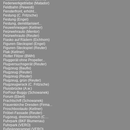
Federwerkgetriebe (Matador)
Feldbahn (Pewesti)
Fensterfront, erhöht...
Festung (C. Fritzsche)
Festung (Engel)
Festung, demilitarisiert...
Feuwehrwagen (Kellner)
Feürwehrauto (Mentor)
Feürwehrauto (Reuter)
Fiasko auf Rädern (Eichhorn)
Figuren-Steckspiel (Engel)
Figuren-Steckspiel (Reuter)
Flak (Kellner)
Flotter Flitzer (BWH)
Fluggerät ohne Propeller...
Flugversuchsgerät (Reuter)
Flugzeug (Baufix)
Flugzeug (Reuter)
Flugzeug (Reuter)
Flugzeug, grün (Reuter)
Flugzeugwrack (C. Fritzsche)
Flussbrücke (A.w.)
ForFour-Buggy (Schowanek)
Forum (Ebert)
Frachtschiff (Schowanek)
Frauenkirche Dresden (Firma...
Froschbootauto (Kellner)
Fröbel-Fassade (Reuter)
Fugzeug, dreimotorisch (C....
Fuhrpark (BKF Blumenau)
Fuhrpark (VERO)
Fußgängerampel (VERO)