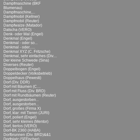
Dampfmaschine (BKF
Blumenau)
Dampfmaschine,...
Dampfmobil (Kellner)
Dampfmobil (Reuter)
Dampfwalze (Matador)
Datscha (VERO)
Denk- oder Mal (Engel)
Denkmal (Engel)
Denkmal - oder so...
Denkmal - oder......
Denkmal XYZ (C. Fritzsche)
Denkmal, sehr einfaches (Div....
Der kleine Schwede (Sina)
Diverses (Reuter)
Doppelbogen (Engel)
Doppeldecker (Volksbetrieb)
Doppelhaus (Pewesti)
Dorf (Div. DDR)
Dorf mit Bäumen (C....
Dorf mit Fluss (Div. BRD)
Dorf mit Rundbäumen (Reuter)
Dorf, ausgestorben...
Dorf, ausgestorben...
Dorf, großes (Firma X)
Dorf, klar: mit Tieren (JURI)
Dorf, poliert (Engel)
Dorf, sehr kleines (Mentor)
Dorf, tierlos (VERO)
Dorf-BK 2360 (HABA)
Dorfbrunnen (Div. BRD)&&1
Dorfplatz (SFFischer)