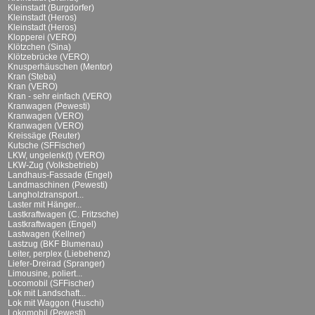
Kleinstadt (Burgdorfer)
Kleinstadt (Heros)
Kleinstadt (Heros)
Klopperei (VERO)
Klötzchen (Sina)
Klötzebrücke (VERO)
Knusperhäuschen (Mentor)
Kran (Steba)
Kran (VERO)
Kran - sehr einfach (VERO)
Kranwagen (Pewesti)
Kranwagen (VERO)
Kranwagen (VERO)
Kreissäge (Reuter)
Kutsche (SFFischer)
LKW, ungelenk(t) (VERO)
LKW-Zug (Volksbetrieb)
Landhaus-Fassade (Engel)
Landmaschinen (Pewesti)
Langholztransport...
Laster mit Hänger...
Lastkraftwagen (C. Fritzsche)
Lastkraftwagen (Engel)
Lastwagen (Kellner)
Lastzug (BKF Blumenau)
Leiter, perplex (Liebehenz)
Liefer-Dreirad (Spranger)
Limousine, poliert...
Locomobil (SFFischer)
Lok mit Landschaft...
Lok mit Waggon (Huschi)
Lokomobil (Pewesti)