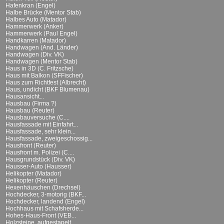
Hafenkran (Engel)
Halbe Brücke (Mentor Stab)
Halbes Auto (Matador)
Hammerwerk (Anker)
Hammerwerk (Paul Engel)
Handkarren (Matador)
Handwagen (And. Länder)
Handwagen (Div. VK)
Handwagen (Mentor Stab)
Haus in 3D (C. Fritzsche)
Haus mit Balkon (SFFischer)
Haus zum Richtfest (Albrecht)
Haus, undicht (BKF Blumenau)
Hausansicht...
Hausbau (Firma ?)
Hausbau (Reuter)
Hausbauversuche (C....
Hausfassade mit Einfahrt...
Hausfassade, sehr klein...
Hausfassade, zweigeschossig...
Hausfront (Reuter)
Hausfront m. Polizei (C....
Hausgrundstück (Div. VK)
Hausser-Auto (Hausser)
Helikopter (Matador)
Helikopter (Reuter)
Hexenhäuschen (Drechsel)
Hochdecker, 3-motorig (BKF...
Hochdecker, landend (Engel)
Hochhaus mit Schafsherde...
Hohes-Haus-Front (VEB...
Holzsteine, aufgestapelt...