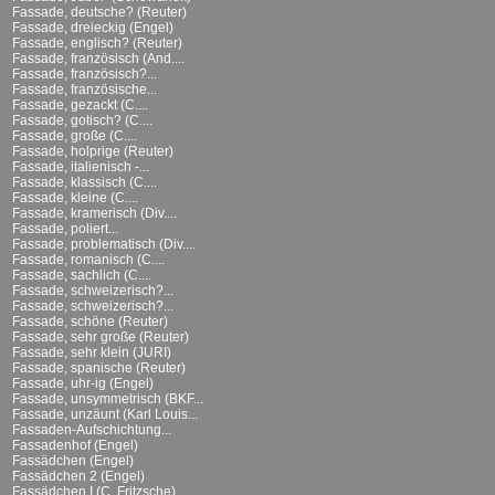
Fassade, deutsche? (Reuter)
Fassade, dreieckig (Engel)
Fassade, englisch? (Reuter)
Fassade, französisch (And....
Fassade, französisch?...
Fassade, französische...
Fassade, gezackt (C....
Fassade, gotisch? (C....
Fassade, große (C....
Fassade, holprige (Reuter)
Fassade, italienisch -...
Fassade, klassisch (C....
Fassade, kleine (C....
Fassade, kramerisch (Div....
Fassade, poliert...
Fassade, problematisch (Div....
Fassade, romanisch (C....
Fassade, sachlich (C....
Fassade, schweizerisch?...
Fassade, schweizerisch?...
Fassade, schöne (Reuter)
Fassade, sehr große (Reuter)
Fassade, sehr klein (JURI)
Fassade, spanische (Reuter)
Fassade, uhr-ig (Engel)
Fassade, unsymmetrisch (BKF...
Fassade, unzäunt (Karl Louis...
Fassaden-Aufschichtung...
Fassadenhof (Engel)
Fassädchen (Engel)
Fassädchen 2 (Engel)
Fassädchen I (C. Fritzsche)