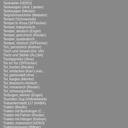
Tankstelle (VERO)
Tankwagen (And. Länder)
Tankwagen (Mentor)
Teigrührmaschine (Matador)
Tempel (Schowanek)
Tempel in Rosa (SFFischer)
Tempel, babylonisch...
Tempel, deutsch (Engel)
Tempel, griechisch (Reuter)
Tempel, quadratisch...
Tempel, römisch (SFFischer)
Tim, persönlich (Kellner)
Tisch und Sessel (Div. VK)
Tisch und Stühle (ALLBA)
Tischgarnitur (Sina)
Tor im Tor (SFFischer)
Tor, buntes (Reuter)
Tor, einfaches (Karl Louis...
Tor, gekünstelt (And....
Tor, karges (Mentor)
Tor, klassisch-römisch...
Tor, romanisch (Reuter)
Tor, schwungvolles...
Torbogen, kleiner (Engel)
Touristen-Zug (Volksbetrieb)
Trabantenstadt 117 (HABA)
Traktor (Baufix)
Traktor mit Bushänger (C....
Traktor mit Fahrer (Reuter)
Traktor mit Hänger (Kellner)
Traktor, motorisiert (VERO)
Traktorgespann (Bittner)