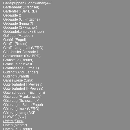
Fädelpuppen (Schowanek)&&1
Gartenbank (Drechsel)
Gartenfest (Div. BRD)
Gebäude ()
Gebäude (C. Fritzsche)
Gebäude (Firma ?)
Gebäude (SFFischer)
Gebäudekomplex (Engel)
Geflügel (Matador)
Gehöft (Engel)
Giraffe (Reuter)
Giraffe, angemalt (VERO)
Glasfenster-Fassade I...
Glockenturm (Div. BRD)
Grabstelle (Reuter)
Große Talbrücke II...
Großfassade (Firma X)
Gutshof (And. Länder)
Gutshof (Brandt)
Gänsewiese (Sina)
Güterbahnhof I (Pewesti)
Güterbahnhof II (Pewesti)
Güterschuppen (Eichhorn)
Güterzug (Frankenwald)
Güterzug (Schowanek)
Güterzug in Fahrt (Engel)
Güterzug, kurz (VERO)
Güterzug, lang (BKF...
H-AW02 (A.w.)
Hafen (Ebert)
Hafen (Mentor)
Hafen-Teil (Reuter)