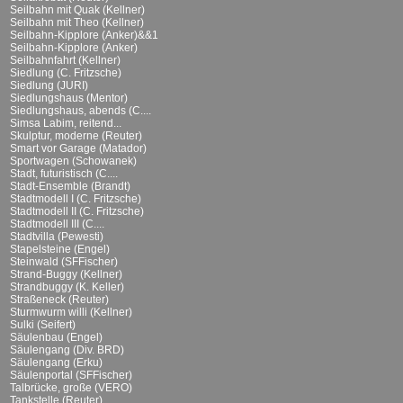
Seilbahn mit Quak (Kellner)
Seilbahn mit Theo (Kellner)
Seilbahn-Kipplore (Anker)&&1
Seilbahn-Kipplore (Anker)
Seilbahnfahrt (Kellner)
Siedlung (C. Fritzsche)
Siedlung (JURI)
Siedlungshaus (Mentor)
Siedlungshaus, abends (C....
Simsa Labim, reitend...
Skulptur, moderne (Reuter)
Smart vor Garage (Matador)
Sportwagen (Schowanek)
Stadt, futuristisch (C....
Stadt-Ensemble (Brandt)
Stadtmodell I (C. Fritzsche)
Stadtmodell II (C. Fritzsche)
Stadtmodell III (C....
Stadtvilla (Pewesti)
Stapelsteine (Engel)
Steinwald (SFFischer)
Strand-Buggy (Kellner)
Strandbuggy (K. Keller)
Straßeneck (Reuter)
Sturmwurm willi (Kellner)
Sulki (Seifert)
Säulenbau (Engel)
Säulengang (Div. BRD)
Säulengang (Erku)
Säulenportal (SFFischer)
Talbrücke, große (VERO)
Tankstelle (Reuter)