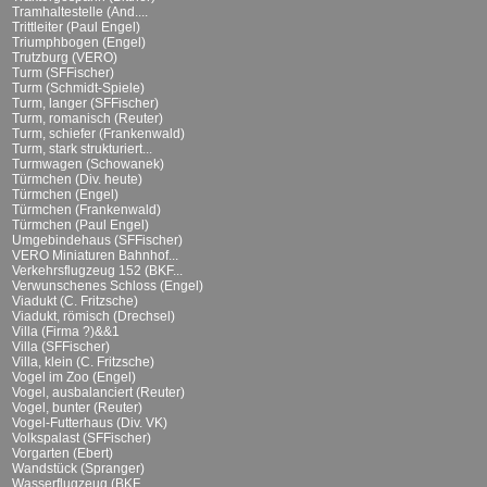
Tramhaltestelle (And....
Trittleiter (Paul Engel)
Triumphbogen (Engel)
Trutzburg (VERO)
Turm (SFFischer)
Turm (Schmidt-Spiele)
Turm, langer (SFFischer)
Turm, romanisch (Reuter)
Turm, schiefer (Frankenwald)
Turm, stark strukturiert...
Turmwagen (Schowanek)
Türmchen (Div. heute)
Türmchen (Engel)
Türmchen (Frankenwald)
Türmchen (Paul Engel)
Umgebindehaus (SFFischer)
VERO Miniaturen Bahnhof...
Verkehrsflugzeug 152 (BKF...
Verwunschenes Schloss (Engel)
Viadukt (C. Fritzsche)
Viadukt, römisch (Drechsel)
Villa (Firma ?)&&1
Villa (SFFischer)
Villa, klein (C. Fritzsche)
Vogel im Zoo (Engel)
Vogel, ausbalanciert (Reuter)
Vogel, bunter (Reuter)
Vogel-Futterhaus (Div. VK)
Volkspalast (SFFischer)
Vorgarten (Ebert)
Wandstück (Spranger)
Wasserflugzeug (BKF