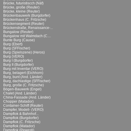
Brücke, futuristiscch (Näf)
Brücke, große (Reuter)
Brücke, kleine (Reuter)
Brückenbauwerk (Burgdorfer)
Brückenhaus (C. Fritzsche)
Brückensegment (Reuter)
Brückenstraße, Renaissance-...
Bungalow (Reuter)
Bungalow mit Walmdach (C....
Bunte Burg (Cause)
Burg (Ebert)
Burg (SFFischer)
Burg (Spielszene) (Heros)
Burg (VERO)
Burg I (Burgdorfer)
Burg II (Burgdorfer)
Burg mit Inventar (VERO)
Burg, belagert (Eichhorn)
Burg, bunt (And. Länder)
Burg, dachlastige (SFFischer)
Burg, große (C. Fritzsche)
Bögen-Bauwerk (Engel)
Chalet (And. Länder)
China-Fassade (And. Länder)
Chopper (Matador)
Container-Schiff (Reuter)
Dampfer, Modell- (VERO)
Dampflok & Bahnhof...
Dampflok (Burgdorfer)
Dampflok (C. Fritzsche)
Dampflok (Matador)
Dampflok (Pewesti)