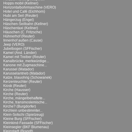
Hopps mobil (Kellner)
Horizontalbohrmaschine (VERO)
Hotel und Café (Eichhorn)
Hubi am Seil (Reuter)
Hängerzug (Engel)
Häschen-Seilbahn (Kellner)
Häschentaxi (Kellner)
Häuschen (C. Fritzsche)
Hühnerhof (Reuter)
Innenhof außen (Cause)
Jeep (VERO)
Jubelbogen (SFFischer)
Kamel (And. Länder)
Kamel mit Treiber (Reuter)
Kanalbrücke, merkwürdige...
Kanone mit Zugmaschine...
Karussel (Matador)
Karusselantrieb (Matador)
Katze, blauohrig (Schowanek)
Kerzenleuchter (Reuter)
Kiosk (Reuter)
Kirche (Hausser)
Kirche (Reuter)
Kirche, mängelbehaftete...
Kirche, transmoslemische...
Kirche? (Burgdorfer)
Kirchlein unbestimmter...
Klein-Sotschi (Spielzeug)
Kleine Burg (SFFischer)
Kleinkind-Fassade (SFFischer)
Kleinsegler (BKF Blumenau)
Kleinstadt (Brandt)