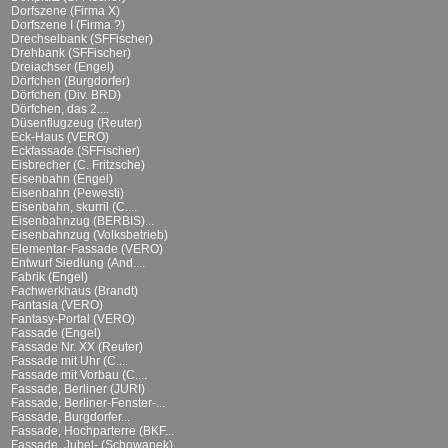
Dorfszene (Firma X)
Dorfszene I (Firma ?)
Drechselbank (SFFischer)
Drehbank (SFFischer)
Dreiachser (Engel)
Dörfchen (Burgdorfer)
Dörfchen (Div. BRD)
Dörfchen, das 2....
Düsenflugzeug (Reuter)
Eck-Haus (VERO)
Eckfassade (SFFischer)
Eisbrecher (C. Fritzsche)
Eisenbahn (Engel)
Eisenbahn (Pewesti)
Eisenbahn, skurril (C....
Eisenbahnzug (BERBIS)...
Eisenbahnzug (Volksbetrieb)
Elementar-Fassade (VERO)
Entwurf Siedlung (And....
Fabrik (Engel)
Fachwerkhaus (Brandt)
Fantasia (VERO)
Fantasy-Portal (VERO)
Fassade (Engel)
Fassade Nr. XX (Reuter)
Fassade mit Uhr (C....
Fassade mit Vorbau (C....
Fassade, Berliner (JURI)
Fassade, Berliner-Fenster-...
Fassade, Burgdorfer...
Fassade, Hochparterre (BKF...
Fassade, Jubel- (Schowanek)