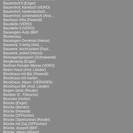
Bauernhof II (Engel)
Bauernhof, fränkisch (VERO)
Bauernhof, niederdeutsch...
Bauernhof, schematisch (And....
Bauhaus-Villa (Pewesti)
Baustelle (VERO)
Baustelle II (VERO)
Bauwagen-Auto (BKF
Blumenau)
Bauwagen-Denkmal (Heros)
Bauwerk, 5-teilig (And....
Bauwerk, leicht poliert (Paul...
Bauwerk, poliert (Heros)
Beiwagengespann (Schowanek)
Bergfestung (Engel)
Berliner-Fenster-Messe (VERO)
Beton-Haus (And. Länder)
Blockhaus mit Bär (Pewesti)
Blockhaus mit Garten...
Blockhaus, Alpen- (VERHOFA)
Blockhaus-BK (And. Länder)
Bogen-Serie (Reuter)
Bomber (C. Fritzsche)
Brunnen (Holler)
Brücke (Engel)
Brücke (Mentor)
Brücke (Pewesti)
Brücke (SFFischer)
Brücke (Spielszene) (Reuter)
Brücke mit Zug (SFFischer)
Brücke, doppelt (BKF...
Brücke, etwas stilisiert...