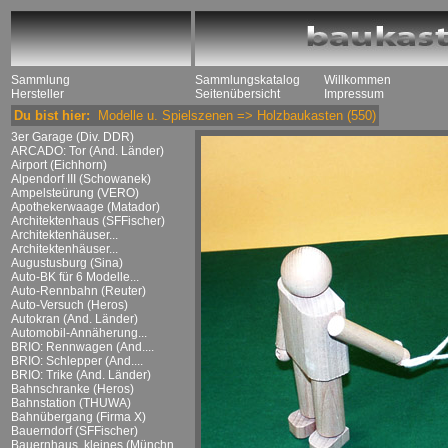
Sammlung
Sammlungskatalog
Willkommen
Hersteller
Seitenübersicht
Impressum
Du bist hier:
Modelle u. Spielszenen
=>
Holzbaukasten
(550)
3er Garage (Div. DDR)
ARCADO: Tor (And. Länder)
Airport (Eichhorn)
Alpendorf III (Schowanek)
Ampelsteürung (VERO)
Apothekerwaage (Matador)
Architektenhaus (SFFischer)
Architektenhäuser...
Architektenhäuser...
Augustusburg (Sina)
Auto-BK für 6 Modelle...
Auto-Rennbahn (Reuter)
Auto-Versuch (Heros)
Autokran (And. Länder)
Automobil-Annäherung...
BRIO: Rennwagen (And....
BRIO: Schlepper (And....
BRIO: Trike (And. Länder)
Bahnschranke (Heros)
Bahnstation (THUWA)
Bahnübergang (Firma X)
Bauerndorf (SFFischer)
Bauernhaus, kleines (Münchn....