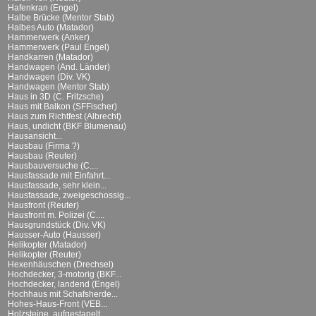
Hafenkran (Engel)
Halbe Brücke (Mentor Stab)
Halbes Auto (Matador)
Hammerwerk (Anker)
Hammerwerk (Paul Engel)
Handkarren (Matador)
Handwagen (And. Länder)
Handwagen (Div. VK)
Handwagen (Mentor Stab)
Haus in 3D (C. Fritzsche)
Haus mit Balkon (SFFischer)
Haus zum Richtfest (Albrecht)
Haus, undicht (BKF Blumenau)
Hausansicht...
Hausbau (Firma ?)
Hausbau (Reuter)
Hausbauversuche (C....
Hausfassade mit Einfahrt...
Hausfassade, sehr klein...
Hausfassade, zweigeschossig...
Hausfront (Reuter)
Hausfront m. Polizei (C....
Hausgrundstück (Div. VK)
Hausser-Auto (Hausser)
Helikopter (Matador)
Helikopter (Reuter)
Hexenhäuschen (Drechsel)
Hochdecker, 3-motorig (BKF...
Hochdecker, landend (Engel)
Hochhaus mit Schafsherde...
Hohes-Haus-Front (VEB...
Holzsteine, aufgestapelt...