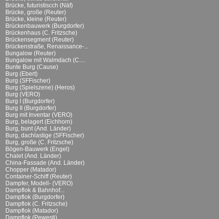
Brücke, futuristiscch (Näf)
Brücke, große (Reuter)
Brücke, kleine (Reuter)
Brückenbauwerk (Burgdorfer)
Brückenhaus (C. Fritzsche)
Brückensegment (Reuter)
Brückenstraße, Renaissance-...
Bungalow (Reuter)
Bungalow mit Walmdach (C....
Bunte Burg (Cause)
Burg (Ebert)
Burg (SFFischer)
Burg (Spielszene) (Heros)
Burg (VERO)
Burg I (Burgdorfer)
Burg II (Burgdorfer)
Burg mit Inventar (VERO)
Burg, belagert (Eichhorn)
Burg, bunt (And. Länder)
Burg, dachlastige (SFFischer)
Burg, große (C. Fritzsche)
Bögen-Bauwerk (Engel)
Chalet (And. Länder)
China-Fassade (And. Länder)
Chopper (Matador)
Container-Schiff (Reuter)
Dampfer, Modell- (VERO)
Dampflok & Bahnhof...
Dampflok (Burgdorfer)
Dampflok (C. Fritzsche)
Dampflok (Matador)
Dampflok (Pewesti)