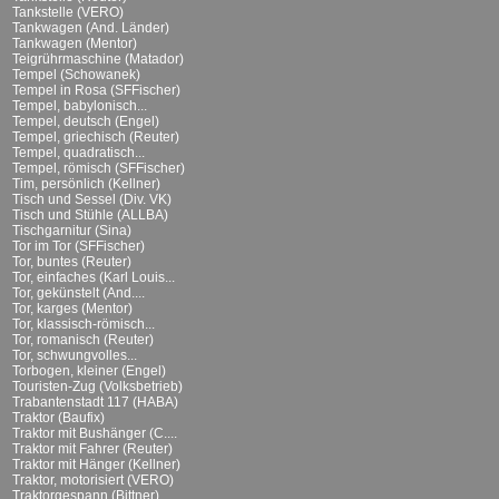
Tankstelle (VERO)
Tankwagen (And. Länder)
Tankwagen (Mentor)
Teigrührmaschine (Matador)
Tempel (Schowanek)
Tempel in Rosa (SFFischer)
Tempel, babylonisch...
Tempel, deutsch (Engel)
Tempel, griechisch (Reuter)
Tempel, quadratisch...
Tempel, römisch (SFFischer)
Tim, persönlich (Kellner)
Tisch und Sessel (Div. VK)
Tisch und Stühle (ALLBA)
Tischgarnitur (Sina)
Tor im Tor (SFFischer)
Tor, buntes (Reuter)
Tor, einfaches (Karl Louis...
Tor, gekünstelt (And....
Tor, karges (Mentor)
Tor, klassisch-römisch...
Tor, romanisch (Reuter)
Tor, schwungvolles...
Torbogen, kleiner (Engel)
Touristen-Zug (Volksbetrieb)
Trabantenstadt 117 (HABA)
Traktor (Baufix)
Traktor mit Bushänger (C....
Traktor mit Fahrer (Reuter)
Traktor mit Hänger (Kellner)
Traktor, motorisiert (VERO)
Traktorgespann (Bittner)