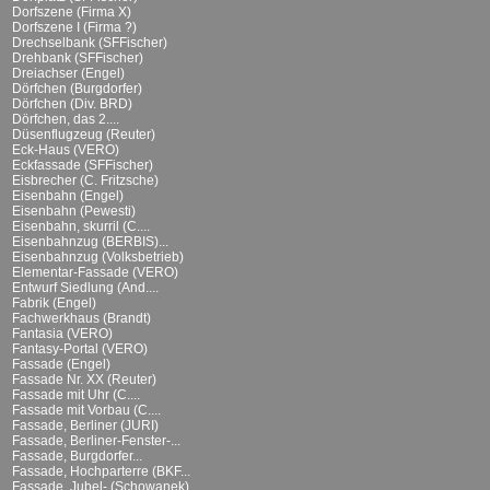
Dorfszene (Firma X)
Dorfszene I (Firma ?)
Drechselbank (SFFischer)
Drehbank (SFFischer)
Dreiachser (Engel)
Dörfchen (Burgdorfer)
Dörfchen (Div. BRD)
Dörfchen, das 2....
Düsenflugzeug (Reuter)
Eck-Haus (VERO)
Eckfassade (SFFischer)
Eisbrecher (C. Fritzsche)
Eisenbahn (Engel)
Eisenbahn (Pewesti)
Eisenbahn, skurril (C....
Eisenbahnzug (BERBIS)...
Eisenbahnzug (Volksbetrieb)
Elementar-Fassade (VERO)
Entwurf Siedlung (And....
Fabrik (Engel)
Fachwerkhaus (Brandt)
Fantasia (VERO)
Fantasy-Portal (VERO)
Fassade (Engel)
Fassade Nr. XX (Reuter)
Fassade mit Uhr (C....
Fassade mit Vorbau (C....
Fassade, Berliner (JURI)
Fassade, Berliner-Fenster-...
Fassade, Burgdorfer...
Fassade, Hochparterre (BKF...
Fassade, Jubel- (Schowanek)