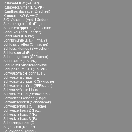
Rumpel-LKW (Reuter)
Rumpelkammer (Div. VK)
Rundhausfassade (Drechsel)
Rungen-LKW (VERO)
SIO-Motorrad (And. Länder)
Sarkophag o. s. ä. (Engel)
Sattelschlepper-Zugmaschine...
Schaukel (And. Länder)
Schiff ahoi (Reuter)
Schiffsmühle u. a. (Firma ?)
Schloss, großes (SFFischer)
Schloss, kleines (SFFischer)
Schlossportal (Engel)
Schrein, gotisch (SFFischer)
Schubkarre (Div. VK)
Schule mit Arbeiterdenkmal...
Schuppen im Bau (Div. VK)
Schwarzwald-Hochhaus...
Schwarzwaldhaus III...
Schwarzwaldhaus X (SFFischer)
Schwarzwaldhütte (SFFischer)
Schwarzwälder-Haus...
Schweizer Dorf (Schowanek)
Schweizer Fassade (Engel)
Schweizerdorf II (Schowanek)
Schweizerhaus (SFFischer)
Schweizerhaus 2 (Fa....
Schweizerhaus 2 (Fa....
Schweizerhaus 3 (Fa....
Schützenpanzer (C....
Segelschiff (Reuter)
Seilakrobat (Reuter)