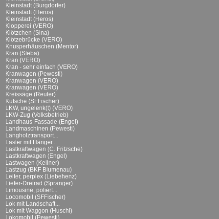
Kleinstadt (Burgdorfer)
Kleinstadt (Heros)
Kleinstadt (Heros)
Klopperei (VERO)
Klötzchen (Sina)
Klötzebrücke (VERO)
Knusperhäuschen (Mentor)
Kran (Steba)
Kran (VERO)
Kran - sehr einfach (VERO)
Kranwagen (Pewesti)
Kranwagen (VERO)
Kranwagen (VERO)
Kreissäge (Reuter)
Kutsche (SFFischer)
LKW, ungelenk(t) (VERO)
LKW-Zug (Volksbetrieb)
Landhaus-Fassade (Engel)
Landmaschinen (Pewesti)
Langholztransport...
Laster mit Hänger...
Lastkraftwagen (C. Fritzsche)
Lastkraftwagen (Engel)
Lastwagen (Kellner)
Lastzug (BKF Blumenau)
Leiter, perplex (Liebehenz)
Liefer-Dreirad (Spranger)
Limousine, poliert...
Locomobil (SFFischer)
Lok mit Landschaft...
Lok mit Waggon (Huschi)
Lokomobil (Pewesti)