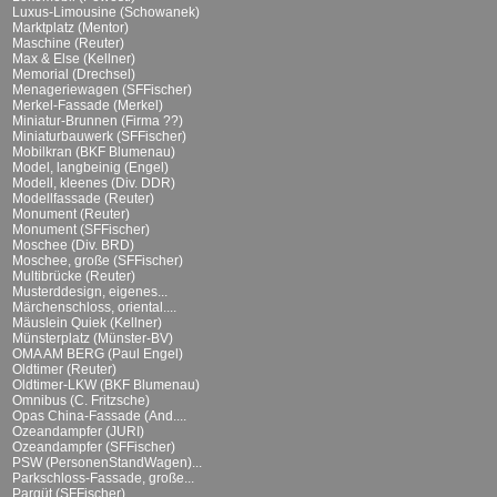
Luxus-Limousine (Schowanek)
Marktplatz (Mentor)
Maschine (Reuter)
Max & Else (Kellner)
Memorial (Drechsel)
Menageriewagen (SFFischer)
Merkel-Fassade (Merkel)
Miniatur-Brunnen (Firma ??)
Miniaturbauwerk (SFFischer)
Mobilkran (BKF Blumenau)
Model, langbeinig (Engel)
Modell, kleenes (Div. DDR)
Modellfassade (Reuter)
Monument (Reuter)
Monument (SFFischer)
Moschee (Div. BRD)
Moschee, große (SFFischer)
Multibrücke (Reuter)
Musterddesign, eigenes...
Märchenschloss, oriental....
Mäuslein Quiek (Kellner)
Münsterplatz (Münster-BV)
OMA AM BERG (Paul Engel)
Oldtimer (Reuter)
Oldtimer-LKW (BKF Blumenau)
Omnibus (C. Fritzsche)
Opas China-Fassade (And....
Ozeandampfer (JURI)
Ozeandampfer (SFFischer)
PSW (PersonenStandWagen)...
Parkschloss-Fassade, große...
Parqüt (SFFischer)