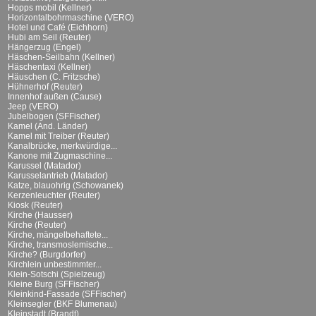
Hopps mobil (Kellner)
Horizontalbohrmaschine (VERO)
Hotel und Café (Eichhorn)
Hubi am Seil (Reuter)
Hängerzug (Engel)
Häschen-Seilbahn (Kellner)
Häschentaxi (Kellner)
Häuschen (C. Fritzsche)
Hühnerhof (Reuter)
Innenhof außen (Cause)
Jeep (VERO)
Jubelbogen (SFFischer)
Kamel (And. Länder)
Kamel mit Treiber (Reuter)
Kanalbrücke, merkwürdige...
Kanone mit Zugmaschine...
Karussel (Matador)
Karusselantrieb (Matador)
Katze, blauohrig (Schowanek)
Kerzenleuchter (Reuter)
Kiosk (Reuter)
Kirche (Hausser)
Kirche (Reuter)
Kirche, mängelbehaftete...
Kirche, transmoslemische...
Kirche? (Burgdorfer)
Kirchlein unbestimmter...
Klein-Sotschi (Spielzeug)
Kleine Burg (SFFischer)
Kleinkind-Fassade (SFFischer)
Kleinsegler (BKF Blumenau)
Kleinstadt (Brandt)