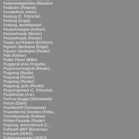
Federwerkgetriebe (Matador)
Feldbahn (Pewesti)
Fensterfront, erhöht...
Festung (C. Fritzsche)
Festung (Engel)
Festung, demilitarisiert...
Feuwehrwagen (Kellner)
Feürwehrauto (Mentor)
Feürwehrauto (Reuter)
Fiasko auf Rädern (Eichhorn)
Figuren-Steckspiel (Engel)
Figuren-Steckspiel (Reuter)
Flak (Kellner)
Flotter Flitzer (BWH)
Fluggerät ohne Propeller...
Flugversuchsgerät (Reuter)
Flugzeug (Baufix)
Flugzeug (Reuter)
Flugzeug (Reuter)
Flugzeug, grün (Reuter)
Flugzeugwrack (C. Fritzsche)
Flussbrücke (A.w.)
ForFour-Buggy (Schowanek)
Forum (Ebert)
Frachtschiff (Schowanek)
Frauenkirche Dresden (Firma...
Froschbootauto (Kellner)
Fröbel-Fassade (Reuter)
Fugzeug, dreimotorisch (C....
Fuhrpark (BKF Blumenau)
Fuhrpark (VERO)
Fußgängerampel (VERO)