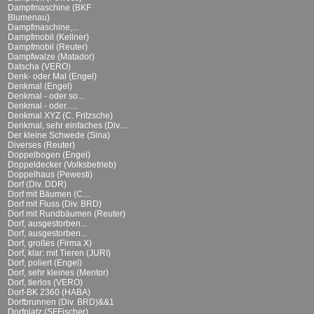
Dampfmaschine (BKF
Blumenau)
Dampfmaschine,...
Dampfmobil (Kellner)
Dampfmobil (Reuter)
Dampfwalze (Matador)
Datscha (VERO)
Denk- oder Mal (Engel)
Denkmal (Engel)
Denkmal - oder so...
Denkmal - oder......
Denkmal XYZ (C. Fritzsche)
Denkmal, sehr einfaches (Div....
Der kleine Schwede (Sina)
Diverses (Reuter)
Doppelbogen (Engel)
Doppeldecker (Volksbetrieb)
Doppelhaus (Pewesti)
Dorf (Div. DDR)
Dorf mit Bäumen (C....
Dorf mit Fluss (Div. BRD)
Dorf mit Rundbäumen (Reuter)
Dorf, ausgestorben...
Dorf, ausgestorben...
Dorf, großes (Firma X)
Dorf, klar: mit Tieren (JURI)
Dorf, poliert (Engel)
Dorf, sehr kleines (Mentor)
Dorf, tierlos (VERO)
Dorf-BK 2360 (HABA)
Dorfbrunnen (Div. BRD)&&1
Dorfplatz (SFFischer)