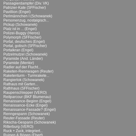
Passagierdampfer (Div. VK)
Patrizier-Kate (SFFischer)
Pavillion (Engel)
Perlmännchen I (Schowanek)
Personenzug, nostalgisch...
Pickup (Schowanek)
Platz ist in ... (Engel)
Polizei-Buggy (Heros)
Polymorph (SFFischer)
Portal, deutsches (Engel)
Portal, gotisch (SFFischer)
Portalkran (Engel)
Putzelmutzel (Schowanek)
Pyramide (And. Länder)
Pyramide (Mentor)
Radler auf der Flucht...
Raketen-Rennwagen (Reuter)
Raketenturm - Turmrakete...
Rangierlok (Schowanek)
Rathaus mit Garten...
Rathhaus (SFFischer)
Raupenschlepper (VERO)
Reitparcour (BKF Blumenau)
Renaissance-Beginn (Engel)
Renaissance-Ecke (Engel)
Renaissance-Fassade? (Engel)
Renngespann (Schowanek)
Reuter-Fassade (Reuter)
Rikscha-Gespann (Schowanek)
Ritterburg (VERO)
Ruck + Zuck, integriert...
Ruinen & Bögen (Ebert)