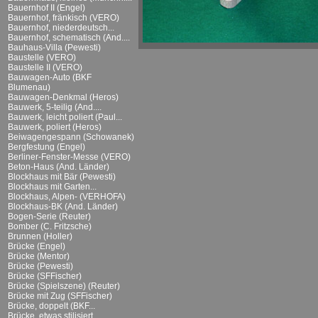
Bauernhof II (Engel)
Bauernhof, fränkisch (VERO)
Bauernhof, niederdeutsch...
Bauernhof, schematisch (And....
Bauhaus-Villa (Pewesti)
Baustelle (VERO)
Baustelle II (VERO)
Bauwagen-Auto (BKF
Blumenau)
Bauwagen-Denkmal (Heros)
Bauwerk, 5-teilig (And....
Bauwerk, leicht poliert (Paul...
Bauwerk, poliert (Heros)
Beiwagengespann (Schowanek)
Bergfestung (Engel)
Berliner-Fenster-Messe (VERO)
Beton-Haus (And. Länder)
Blockhaus mit Bär (Pewesti)
Blockhaus mit Garten...
Blockhaus, Alpen- (VERHOFA)
Blockhaus-BK (And. Länder)
Bogen-Serie (Reuter)
Bomber (C. Fritzsche)
Brunnen (Holler)
Brücke (Engel)
Brücke (Mentor)
Brücke (Pewesti)
Brücke (SFFischer)
Brücke (Spielszene) (Reuter)
Brücke mit Zug (SFFischer)
Brücke, doppelt (BKF...
Brücke, etwas stilisiert...