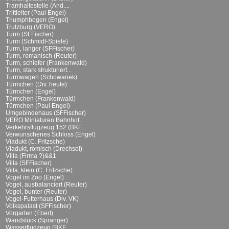
Tramhaltestelle (And....
Trittleiter (Paul Engel)
Triumphbogen (Engel)
Trutzburg (VERO)
Turm (SFFischer)
Turm (Schmidt-Spiele)
Turm, langer (SFFischer)
Turm, romanisch (Reuter)
Turm, schiefer (Frankenwald)
Turm, stark strukturiert...
Turmwagen (Schowanek)
Türmchen (Div. heute)
Türmchen (Engel)
Türmchen (Frankenwald)
Türmchen (Paul Engel)
Umgebindehaus (SFFischer)
VERO Miniaturen Bahnhof...
Verkehrsflugzeug 152 (BKF...
Verwunschenes Schloss (Engel)
Viadukt (C. Fritzsche)
Viadukt, römisch (Drechsel)
Villa (Firma ?)&&1
Villa (SFFischer)
Villa, klein (C. Fritzsche)
Vogel im Zoo (Engel)
Vogel, ausbalanciert (Reuter)
Vogel, bunter (Reuter)
Vogel-Futterhaus (Div. VK)
Volkspalast (SFFischer)
Vorgarten (Ebert)
Wandstück (Spranger)
Wasserflugzeug (BKF