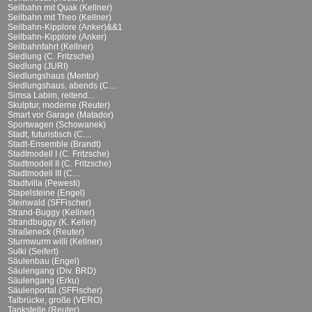
Seilbahn mit Quak (Kellner)
Seilbahn mit Theo (Kellner)
Seilbahn-Kipplore (Anker)&&1
Seilbahn-Kipplore (Anker)
Seilbahnfahrt (Kellner)
Siedlung (C. Fritzsche)
Siedlung (JURI)
Siedlungshaus (Mentor)
Siedlungshaus, abends (C....
Simsa Labim, reitend...
Skulptur, moderne (Reuter)
Smart vor Garage (Matador)
Sportwagen (Schowanek)
Stadt, futuristisch (C....
Stadt-Ensemble (Brandt)
Stadtmodell I (C. Fritzsche)
Stadtmodell II (C. Fritzsche)
Stadtmodell III (C....
Stadtvilla (Pewesti)
Stapelsteine (Engel)
Steinwald (SFFischer)
Strand-Buggy (Kellner)
Strandbuggy (K. Keller)
Straßeneck (Reuter)
Sturmwurm willi (Kellner)
Sulki (Seifert)
Säulenbau (Engel)
Säulengang (Div. BRD)
Säulengang (Erku)
Säulenportal (SFFischer)
Talbrücke, große (VERO)
Tankstelle (Reuter)