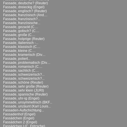
Fassade, deutsche? (Reuter)
Fassade, dreieckig (Engel)
Fassade, englisch? (Reuter)
Fassade, französisch (And....
Fassade, französisch?...
Fassade, französische...
Fassade, gezackt (C....
Fassade, gotisch? (C....
Fassade, große (C....
Fassade, holprige (Reuter)
Fassade, italienisch -...
Fassade, klassisch (C....
Fassade, kleine (C....
Fassade, kramerisch (Div....
Fassade, poliert...
Fassade, problematisch (Div....
Fassade, romanisch (C....
Fassade, sachlich (C....
Fassade, schweizerisch?...
Fassade, schweizerisch?...
Fassade, schöne (Reuter)
Fassade, sehr große (Reuter)
Fassade, sehr klein (JURI)
Fassade, spanische (Reuter)
Fassade, uhr-ig (Engel)
Fassade, unsymmetrisch (BKF...
Fassade, unzäunt (Karl Louis...
Fassaden-Aufschichtung...
Fassadenhof (Engel)
Fassädchen (Engel)
Fassädchen 2 (Engel)
Fassädchen I (C. Fritzsche)