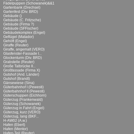
Fädelpuppen (Schowanek)&&1
Gartenbank (Drechsel)
Gartenfest (Div. BRD)
Gebäude ()
Gebäude (C. Fritzsche)
Gebäude (Firma ?)
Gebäude (SFFischer)
Gebäudekomplex (Engel)
Geflügel (Matador)
Gehöft (Engel)
Giraffe (Reuter)
Giraffe, angemalt (VERO)
Glasfenster-Fassade I...
Glockenturm (Div. BRD)
Grabstelle (Reuter)
Große Talbrücke II...
Großfassade (Firma X)
Gutshof (And. Länder)
Gutshof (Brandt)
Gänsewiese (Sina)
Güterbahnhof I (Pewesti)
Güterbahnhof II (Pewesti)
Güterschuppen (Eichhorn)
Güterzug (Frankenwald)
Güterzug (Schowanek)
Güterzug in Fahrt (Engel)
Güterzug, kurz (VERO)
Güterzug, lang (BKF...
H-AW02 (A.w.)
Hafen (Ebert)
Hafen (Mentor)
Hafen-Teil (Reuter)