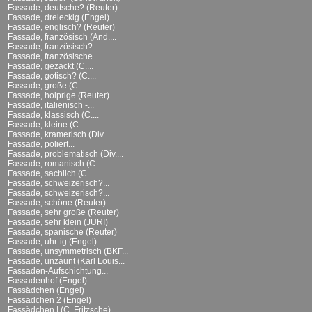
Fassade, deutsche? (Reuter)
Fassade, dreieckig (Engel)
Fassade, englisch? (Reuter)
Fassade, französisch (And....
Fassade, französisch?...
Fassade, französische...
Fassade, gezackt (C....
Fassade, gotisch? (C....
Fassade, große (C....
Fassade, holprige (Reuter)
Fassade, italienisch -...
Fassade, klassisch (C....
Fassade, kleine (C....
Fassade, kramerisch (Div....
Fassade, poliert...
Fassade, problematisch (Div....
Fassade, romanisch (C....
Fassade, sachlich (C....
Fassade, schweizerisch?...
Fassade, schweizerisch?...
Fassade, schöne (Reuter)
Fassade, sehr große (Reuter)
Fassade, sehr klein (JURI)
Fassade, spanische (Reuter)
Fassade, uhr-ig (Engel)
Fassade, unsymmetrisch (BKF...
Fassade, unzäunt (Karl Louis...
Fassaden-Aufschichtung...
Fassadenhof (Engel)
Fassädchen (Engel)
Fassädchen 2 (Engel)
Fassädchen I (C. Fritzsche)