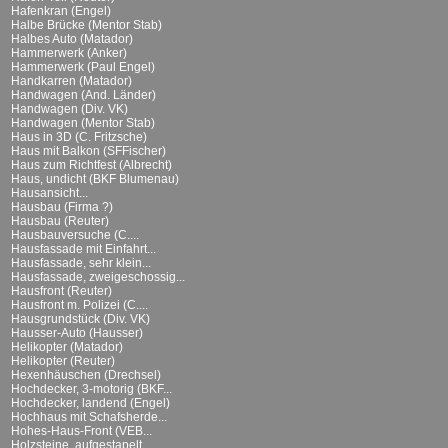
Hafenkran (Engel)
Halbe Brücke (Mentor Stab)
Halbes Auto (Matador)
Hammerwerk (Anker)
Hammerwerk (Paul Engel)
Handkarren (Matador)
Handwagen (And. Länder)
Handwagen (Div. VK)
Handwagen (Mentor Stab)
Haus in 3D (C. Fritzsche)
Haus mit Balkon (SFFischer)
Haus zum Richtfest (Albrecht)
Haus, undicht (BKF Blumenau)
Hausansicht...
Hausbau (Firma ?)
Hausbau (Reuter)
Hausbauversuche (C....
Hausfassade mit Einfahrt...
Hausfassade, sehr klein...
Hausfassade, zweigeschossig...
Hausfront (Reuter)
Hausfront m. Polizei (C....
Hausgrundstück (Div. VK)
Hausser-Auto (Hausser)
Helikopter (Matador)
Helikopter (Reuter)
Hexenhäuschen (Drechsel)
Hochdecker, 3-motorig (BKF...
Hochdecker, landend (Engel)
Hochhaus mit Schafsherde...
Hohes-Haus-Front (VEB...
Holzsteine, aufgestapelt...