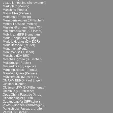
Luxus-Limousine (Schowanek)
Marktplatz (Mentor)
Maschine (Reuter)
Max & Else (Kellner)
Memorial (Drechsel)
Menageriewagen (SFFischer)
Merkel-Fassade (Merkel)
Miniatur-Brunnen (Firma ??)
Miniaturbauwerk (SFFischer)
Mobilkran (BKF Blumenau)
Model, langbeinig (Engel)
Modell, kleenes (Div. DDR)
Modellfassade (Reuter)
Monument (Reuter)
Monument (SFFischer)
Moschee (Div. BRD)
Moschee, große (SFFischer)
Multibrücke (Reuter)
Musterddesign, eigenes...
Märchenschloss, oriental....
Mäuslein Quiek (Kellner)
Münsterplatz (Münster-BV)
OMA AM BERG (Paul Engel)
Oldtimer (Reuter)
Oldtimer-LKW (BKF Blumenau)
Omnibus (C. Fritzsche)
Opas China-Fassade (And....
Ozeandampfer (JURI)
Ozeandampfer (SFFischer)
PSW (PersonenStandWagen)...
Parkschloss-Fassade, große...
Parqüt (SFFischer)