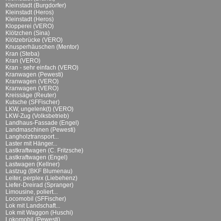
Kleinstadt (Burgdorfer)
Kleinstadt (Heros)
Kleinstadt (Heros)
Klopperei (VERO)
Klötzchen (Sina)
Klötzebrücke (VERO)
Knusperhäuschen (Mentor)
Kran (Steba)
Kran (VERO)
Kran - sehr einfach (VERO)
Kranwagen (Pewesti)
Kranwagen (VERO)
Kranwagen (VERO)
Kreissäge (Reuter)
Kutsche (SFFischer)
LKW, ungelenk(t) (VERO)
LKW-Zug (Volksbetrieb)
Landhaus-Fassade (Engel)
Landmaschinen (Pewesti)
Langholztransport...
Laster mit Hänger...
Lastkraftwagen (C. Fritzsche)
Lastkraftwagen (Engel)
Lastwagen (Kellner)
Lastzug (BKF Blumenau)
Leiter, perplex (Liebehenz)
Liefer-Dreirad (Spranger)
Limousine, poliert...
Locomobil (SFFischer)
Lok mit Landschaft...
Lok mit Waggon (Huschi)
Lokomobil (Pewesti)