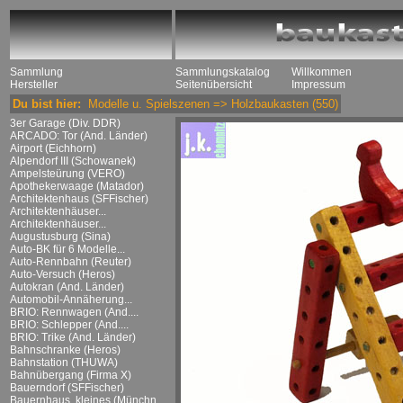
Sammlung
Sammlungskatalog
Willkommen
Hersteller
Seitenübersicht
Impressum
Du bist hier:
Modelle u. Spielszenen
=>
Holzbaukasten
(550)
3er Garage (Div. DDR)
ARCADO: Tor (And. Länder)
Airport (Eichhorn)
Alpendorf III (Schowanek)
Ampelsteürung (VERO)
Apothekerwaage (Matador)
Architektenhaus (SFFischer)
Architektenhäuser...
Architektenhäuser...
Augustusburg (Sina)
Auto-BK für 6 Modelle...
Auto-Rennbahn (Reuter)
Auto-Versuch (Heros)
Autokran (And. Länder)
Automobil-Annäherung...
BRIO: Rennwagen (And....
BRIO: Schlepper (And....
BRIO: Trike (And. Länder)
Bahnschranke (Heros)
Bahnstation (THUWA)
Bahnübergang (Firma X)
Bauerndorf (SFFischer)
Bauernhaus, kleines (Münchn....