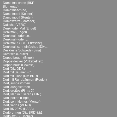
Dampfmaschine (BKF
Blumenau)
Dampfmaschine,...
Dampfmobil (Kellner)
Dampfmobil (Reuter)
Dampfwalze (Matador)
Datscha (VERO)
Denk- oder Mal (Engel)
Denkmal (Engel)
Denkmal - oder so...
Denkmal - oder......
Denkmal XYZ (C. Fritzsche)
Denkmal, sehr einfaches (Div....
Der kleine Schwede (Sina)
Diverses (Reuter)
Doppelbogen (Engel)
Doppeldecker (Volksbetrieb)
Doppelhaus (Pewesti)
Dorf (Div. DDR)
Dorf mit Bäumen (C....
Dorf mit Fluss (Div. BRD)
Dorf mit Rundbäumen (Reuter)
Dorf, ausgestorben...
Dorf, ausgestorben...
Dorf, großes (Firma X)
Dorf, klar: mit Tieren (JURI)
Dorf, poliert (Engel)
Dorf, sehr kleines (Mentor)
Dorf, tierlos (VERO)
Dorf-BK 2360 (HABA)
Dorfbrunnen (Div. BRD)&&1
Dorfplatz (SFFischer)