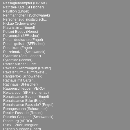
Passagierdampfer (Div. VK)
Patrizier-Kate (SFFischer)
Pavillion (Engel)
Perlmännchen I (Schowanek)
Personenzug, nostalgisch...
Pickup (Schowanek)
Platz ist in ... (Engel)
Polizei-Buggy (Heros)
Polymorph (SFFischer)
Portal, deutsches (Engel)
Portal, gotisch (SFFischer)
Portalkran (Engel)
Putzelmutzel (Schowanek)
Pyramide (And. Länder)
Pyramide (Mentor)
Radler auf der Flucht...
Raketen-Rennwagen (Reuter)
Raketenturm - Turmrakete...
Rangierlok (Schowanek)
Rathaus mit Garten...
Rathhaus (SFFischer)
Raupenschlepper (VERO)
Reitparcour (BKF Blumenau)
Renaissance-Beginn (Engel)
Renaissance-Ecke (Engel)
Renaissance-Fassade? (Engel)
Renngespann (Schowanek)
Reuter-Fassade (Reuter)
Rikscha-Gespann (Schowanek)
Ritterburg (VERO)
Ruck + Zuck, integriert...
Ruinen & Bögen (Ebert)