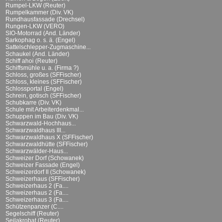
Rumpel-LKW (Reuter)
Rumpelkammer (Div. VK)
Rundhausfassade (Drechsel)
Rungen-LKW (VERO)
SIO-Motorrad (And. Länder)
Sarkophag o. s. ä. (Engel)
Sattelschlepper-Zugmaschine...
Schaukel (And. Länder)
Schiff ahoi (Reuter)
Schiffsmühle u. a. (Firma ?)
Schloss, großes (SFFischer)
Schloss, kleines (SFFischer)
Schlossportal (Engel)
Schrein, gotisch (SFFischer)
Schubkarre (Div. VK)
Schule mit Arbeiterdenkmal...
Schuppen im Bau (Div. VK)
Schwarzwald-Hochhaus...
Schwarzwaldhaus III...
Schwarzwaldhaus X (SFFischer)
Schwarzwaldhütte (SFFischer)
Schwarzwälder-Haus...
Schweizer Dorf (Schowanek)
Schweizer Fassade (Engel)
Schweizerdorf II (Schowanek)
Schweizerhaus (SFFischer)
Schweizerhaus 2 (Fa....
Schweizerhaus 2 (Fa....
Schweizerhaus 3 (Fa....
Schützenpanzer (C....
Segelschiff (Reuter)
Seilakrobat (Reuter)