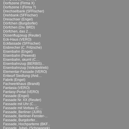
Dorfszene (Firma X)
Dorfszene I (Firma ?)
Drechselbank (SFFischer)
Drehbank (SFFischer)
Dreiachser (Engel)
Dörfchen (Burgdorfer)
Dörfchen (Div. BRD)
Dörfchen, das 2....
Düsenflugzeug (Reuter)
Eck-Haus (VERO)
Eckfassade (SFFischer)
Eisbrecher (C. Fritzsche)
Eisenbahn (Engel)
Eisenbahn (Pewesti)
Eisenbahn, skurril (C....
Eisenbahnzug (BERBIS)...
Eisenbahnzug (Volksbetrieb)
Elementar-Fassade (VERO)
Entwurf Siedlung (And....
Fabrik (Engel)
Fachwerkhaus (Brandt)
Fantasia (VERO)
Fantasy-Portal (VERO)
Fassade (Engel)
Fassade Nr. XX (Reuter)
Fassade mit Uhr (C....
Fassade mit Vorbau (C....
Fassade, Berliner (JURI)
Fassade, Berliner-Fenster-...
Fassade, Burgdorfer...
Fassade, Hochparterre (BKF...
Fassade, Jubel- (Schowanek)