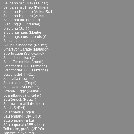
Seilbahn mit Quak (Kellner)
Seilbahn mit Theo (Kellner)
Seilbahn-Kipplore (Anker)&&1
Seilbahn-Kipplore (Anker)
Seilbahnfahrt (Kellner)
Siedlung (C. Fritzsche)
Siedlung (JURI)
Siedlungshaus (Mentor)
Siedlungshaus, abends (C....
Simsa Labim, reitend...
Skulptur, moderne (Reuter)
Smart vor Garage (Matador)
Sportwagen (Schowanek)
Stadt, futuristisch (C....
Stadt-Ensemble (Brandt)
Stadtmodell I (C. Fritzsche)
Stadtmodell II (C. Fritzsche)
Stadtmodell III (C....
Stadtvilla (Pewesti)
Stapelsteine (Engel)
Steinwald (SFFischer)
Strand-Buggy (Kellner)
Strandbuggy (K. Keller)
Straßeneck (Reuter)
Sturmwurm willi (Kellner)
Sulki (Seifert)
Säulenbau (Engel)
Säulengang (Div. BRD)
Säulengang (Erku)
Säulenportal (SFFischer)
Talbrücke, große (VERO)
Tankstelle (Reuter)