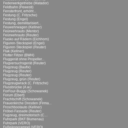
Federwerkgetriebe (Matador)
Feldbahn (Pewesti)
Fensterfront, erhöht...
Festung (C. Fritzsche)
Festung (Engel)
Festung, demilitarisiert...
Feuwehrwagen (Kellner)
Feürwehrauto (Mentor)
Feürwehrauto (Reuter)
Fiasko auf Rädern (Eichhorn)
Figuren-Steckspiel (Engel)
Figuren-Steckspiel (Reuter)
Flak (Kellner)
Flotter Flitzer (BWH)
Fluggerät ohne Propeller...
Flugversuchsgerät (Reuter)
Flugzeug (Baufix)
Flugzeug (Reuter)
Flugzeug (Reuter)
Flugzeug, grün (Reuter)
Flugzeugwrack (C. Fritzsche)
Flussbrücke (A.w.)
ForFour-Buggy (Schowanek)
Forum (Ebert)
Frachtschiff (Schowanek)
Frauenkirche Dresden (Firma...
Froschbootauto (Kellner)
Fröbel-Fassade (Reuter)
Fugzeug, dreimotorisch (C....
Fuhrpark (BKF Blumenau)
Fuhrpark (VERO)
Fußgängerampel (VERO)