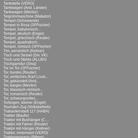
Tankstelle (VERO)
Tankwagen (And. Länder)
Tankwagen (Mentor)
Teigrührmaschine (Matador)
Tempel (Schowanek)
Tempel in Rosa (SFFischer)
Tempel, babylonisch...
Tempel, deutsch (Engel)
Tempel, griechisch (Reuter)
Tempel, quadratisch...
Tempel, römisch (SFFischer)
Tim, persönlich (Kellner)
Tisch und Sessel (Div. VK)
Tisch und Stühle (ALLBA)
Tischgarnitur (Sina)
Tor im Tor (SFFischer)
Tor, buntes (Reuter)
Tor, einfaches (Karl Louis...
Tor, gekünstelt (And....
Tor, karges (Mentor)
Tor, klassisch-römisch...
Tor, romanisch (Reuter)
Tor, schwungvolles...
Torbogen, kleiner (Engel)
Touristen-Zug (Volksbetrieb)
Trabantenstadt 117 (HABA)
Traktor (Baufix)
Traktor mit Bushänger (C....
Traktor mit Fahrer (Reuter)
Traktor mit Hänger (Kellner)
Traktor, motorisiert (VERO)
Traktorgespann (Bittner)