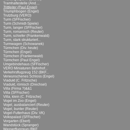
Tramhaltestelle (And....
Trittleiter (Paul Engel)
Triumphbogen (Engel)
Trutzburg (VERO)
Turm (SFFischer)
Turm (Schmidt-Spiele)
Turm, langer (SFFischer)
Turm, romanisch (Reuter)
Turm, schiefer (Frankenwald)
Turm, stark strukturiert...
Turmwagen (Schowanek)
Türmchen (Div. heute)
Türmchen (Engel)
Türmchen (Frankenwald)
Türmchen (Paul Engel)
Umgebindehaus (SFFischer)
VERO Miniaturen Bahnhof...
Verkehrsflugzeug 152 (BKF...
Verwunschenes Schloss (Engel)
Viadukt (C. Fritzsche)
Viadukt, römisch (Drechsel)
Villa (Firma ?)&&1
Villa (SFFischer)
Villa, klein (C. Fritzsche)
Vogel im Zoo (Engel)
Vogel, ausbalanciert (Reuter)
Vogel, bunter (Reuter)
Vogel-Futterhaus (Div. VK)
Volkspalast (SFFischer)
Vorgarten (Ebert)
Wandstück (Spranger)
Wasserflugzeug (BKF