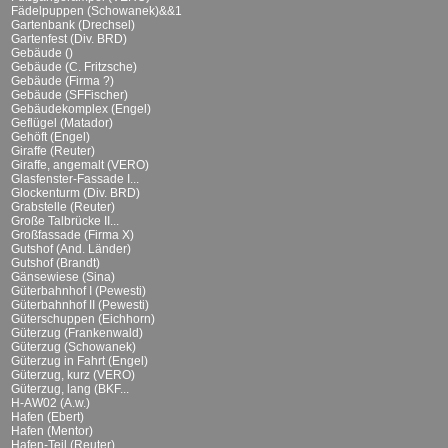
Fädelpuppen (Schowanek)&&1
Gartenbank (Drechsel)
Gartenfest (Div. BRD)
Gebäude ()
Gebäude (C. Fritzsche)
Gebäude (Firma ?)
Gebäude (SFFischer)
Gebäudekomplex (Engel)
Geflügel (Matador)
Gehöft (Engel)
Giraffe (Reuter)
Giraffe, angemalt (VERO)
Glasfenster-Fassade I...
Glockenturm (Div. BRD)
Grabstelle (Reuter)
Große Talbrücke II...
Großfassade (Firma X)
Gutshof (And. Länder)
Gutshof (Brandt)
Gänsewiese (Sina)
Güterbahnhof I (Pewesti)
Güterbahnhof II (Pewesti)
Güterschuppen (Eichhorn)
Güterzug (Frankenwald)
Güterzug (Schowanek)
Güterzug in Fahrt (Engel)
Güterzug, kurz (VERO)
Güterzug, lang (BKF...
H-AW02 (A.w.)
Hafen (Ebert)
Hafen (Mentor)
Hafen-Teil (Reuter)