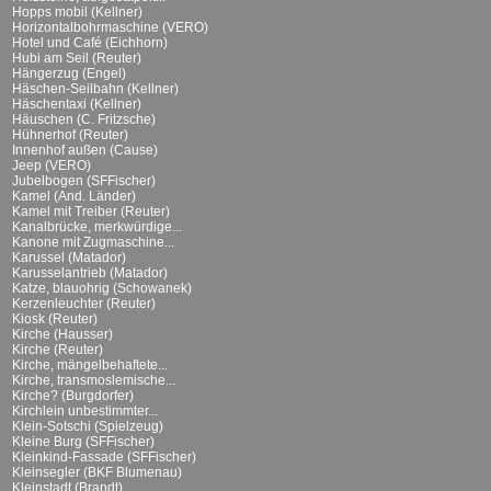
Hopps mobil (Kellner)
Horizontalbohrmaschine (VERO)
Hotel und Café (Eichhorn)
Hubi am Seil (Reuter)
Hängerzug (Engel)
Häschen-Seilbahn (Kellner)
Häschentaxi (Kellner)
Häuschen (C. Fritzsche)
Hühnerhof (Reuter)
Innenhof außen (Cause)
Jeep (VERO)
Jubelbogen (SFFischer)
Kamel (And. Länder)
Kamel mit Treiber (Reuter)
Kanalbrücke, merkwürdige...
Kanone mit Zugmaschine...
Karussel (Matador)
Karusselantrieb (Matador)
Katze, blauohrig (Schowanek)
Kerzenleuchter (Reuter)
Kiosk (Reuter)
Kirche (Hausser)
Kirche (Reuter)
Kirche, mängelbehaftete...
Kirche, transmoslemische...
Kirche? (Burgdorfer)
Kirchlein unbestimmter...
Klein-Sotschi (Spielzeug)
Kleine Burg (SFFischer)
Kleinkind-Fassade (SFFischer)
Kleinsegler (BKF Blumenau)
Kleinstadt (Brandt)