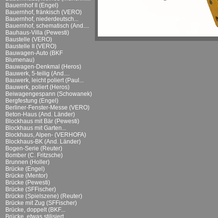
Bauernhof II (Engel)
Bauernhof, fränkisch (VERO)
Bauernhof, niederdeutsch...
Bauernhof, schematisch (And....
Bauhaus-Villa (Pewesti)
Baustelle (VERO)
Baustelle II (VERO)
Bauwagen-Auto (BKF
Blumenau)
Bauwagen-Denkmal (Heros)
Bauwerk, 5-teilig (And....
Bauwerk, leicht poliert (Paul...
Bauwerk, poliert (Heros)
Beiwagengespann (Schowanek)
Bergfestung (Engel)
Berliner-Fenster-Messe (VERO)
Beton-Haus (And. Länder)
Blockhaus mit Bär (Pewesti)
Blockhaus mit Garten...
Blockhaus, Alpen- (VERHOFA)
Blockhaus-BK (And. Länder)
Bogen-Serie (Reuter)
Bomber (C. Fritzsche)
Brunnen (Holler)
Brücke (Engel)
Brücke (Mentor)
Brücke (Pewesti)
Brücke (SFFischer)
Brücke (Spielszene) (Reuter)
Brücke mit Zug (SFFischer)
Brücke, doppelt (BKF...
Brücke, etwas stilisiert...