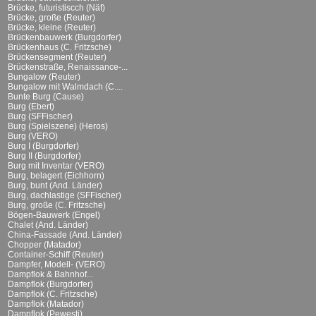
Brücke, futuristiscch (Näf)
Brücke, große (Reuter)
Brücke, kleine (Reuter)
Brückenbauwerk (Burgdorfer)
Brückenhaus (C. Fritzsche)
Brückensegment (Reuter)
Brückenstraße, Renaissance-...
Bungalow (Reuter)
Bungalow mit Walmdach (C....
Bunte Burg (Cause)
Burg (Ebert)
Burg (SFFischer)
Burg (Spielszene) (Heros)
Burg (VERO)
Burg I (Burgdorfer)
Burg II (Burgdorfer)
Burg mit Inventar (VERO)
Burg, belagert (Eichhorn)
Burg, bunt (And. Länder)
Burg, dachlastige (SFFischer)
Burg, große (C. Fritzsche)
Bögen-Bauwerk (Engel)
Chalet (And. Länder)
China-Fassade (And. Länder)
Chopper (Matador)
Container-Schiff (Reuter)
Dampfer, Modell- (VERO)
Dampflok & Bahnhof...
Dampflok (Burgdorfer)
Dampflok (C. Fritzsche)
Dampflok (Matador)
Dampflok (Pewesti)