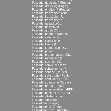
Fassade, deutsche? (Reuter)
Fassade, dreieckig (Engel)
Fassade, englisch? (Reuter)
Fassade, französisch (And....
Fassade, französisch?...
Fassade, französische...
Fassade, gezackt (C....
Fassade, gotisch? (C....
Fassade, große (C....
Fassade, holprige (Reuter)
Fassade, italienisch -...
Fassade, klassisch (C....
Fassade, kleine (C....
Fassade, kramerisch (Div....
Fassade, poliert...
Fassade, problematisch (Div....
Fassade, romanisch (C....
Fassade, sachlich (C....
Fassade, schweizerisch?...
Fassade, schweizerisch?...
Fassade, schöne (Reuter)
Fassade, sehr große (Reuter)
Fassade, sehr klein (JURI)
Fassade, spanische (Reuter)
Fassade, uhr-ig (Engel)
Fassade, unsymmetrisch (BKF...
Fassade, unzäunt (Karl Louis...
Fassaden-Aufschichtung...
Fassadenhof (Engel)
Fassädchen (Engel)
Fassädchen 2 (Engel)
Fassädchen I (C. Fritzsche)