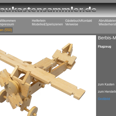
Willkommen
Helferlein
Gästebuch/Kontakt
Abrufdateie
Impressum
Modelle&Spielszenen
Verweise
Wiederherst
en
(550)
Berbis-M
Flugzeug
zum Kasten
zum Herstell
Großbild