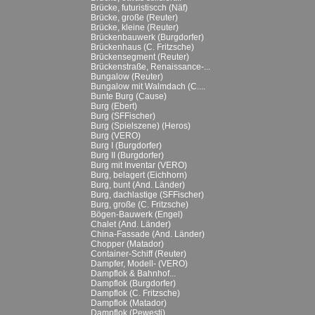
Brücke, futuristiscch (Näf)
Brücke, große (Reuter)
Brücke, kleine (Reuter)
Brückenbauwerk (Burgdorfer)
Brückenhaus (C. Fritzsche)
Brückensegment (Reuter)
Brückenstraße, Renaissance-...
Bungalow (Reuter)
Bungalow mit Walmdach (C....
Bunte Burg (Cause)
Burg (Ebert)
Burg (SFFischer)
Burg (Spielszene) (Heros)
Burg (VERO)
Burg I (Burgdorfer)
Burg II (Burgdorfer)
Burg mit Inventar (VERO)
Burg, belagert (Eichhorn)
Burg, bunt (And. Länder)
Burg, dachlastige (SFFischer)
Burg, große (C. Fritzsche)
Bögen-Bauwerk (Engel)
Chalet (And. Länder)
China-Fassade (And. Länder)
Chopper (Matador)
Container-Schiff (Reuter)
Dampfer, Modell- (VERO)
Dampflok & Bahnhof...
Dampflok (Burgdorfer)
Dampflok (C. Fritzsche)
Dampflok (Matador)
Dampflok (Pewesti)