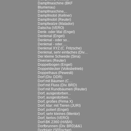
Dampfmaschine (BKF
Blumenau)
Dampfmaschine,...
Dampfmobil (Kellner)
Dampfmobil (Reuter)
Dampfwalze (Matador)
Datscha (VERO)
Denk- oder Mal (Engel)
Denkmal (Engel)
Denkmal - oder so...
Denkmal - oder......
Denkmal XYZ (C. Fritzsche)
Denkmal, sehr einfaches (Div....
Der kleine Schwede (Sina)
Diverses (Reuter)
Doppelbogen (Engel)
Doppeldecker (Volksbetrieb)
Doppelhaus (Pewesti)
Dorf (Div. DDR)
Dorf mit Bäumen (C....
Dorf mit Fluss (Div. BRD)
Dorf mit Rundbäumen (Reuter)
Dorf, ausgestorben...
Dorf, ausgestorben...
Dorf, großes (Firma X)
Dorf, klar: mit Tieren (JURI)
Dorf, poliert (Engel)
Dorf, sehr kleines (Mentor)
Dorf, tierlos (VERO)
Dorf-BK 2360 (HABA)
Dorfbrunnen (Div. BRD)&&1
Dorfplatz (SFFischer)