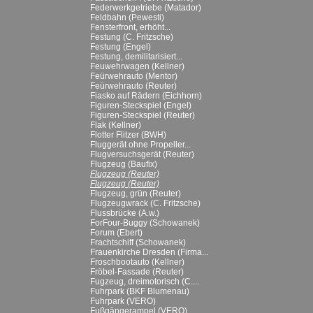
Federwerkgetriebe (Matador)
Feldbahn (Pewesti)
Fensterfront, erhöht...
Festung (C. Fritzsche)
Festung (Engel)
Festung, demilitarisiert...
Feuwehrwagen (Kellner)
Feürwehrauto (Mentor)
Feürwehrauto (Reuter)
Fiasko auf Rädern (Eichhorn)
Figuren-Steckspiel (Engel)
Figuren-Steckspiel (Reuter)
Flak (Kellner)
Flotter Flitzer (BWH)
Fluggerät ohne Propeller...
Flugversuchsgerät (Reuter)
Flugzeug (Baufix)
Flugzeug (Reuter)
Flugzeug (Reuter)
Flugzeug, grün (Reuter)
Flugzeugwrack (C. Fritzsche)
Flussbrücke (A.w.)
ForFour-Buggy (Schowanek)
Forum (Ebert)
Frachtschiff (Schowanek)
Frauenkirche Dresden (Firma...
Froschbootauto (Kellner)
Fröbel-Fassade (Reuter)
Fugzeug, dreimotorisch (C....
Fuhrpark (BKF Blumenau)
Fuhrpark (VERO)
Fußgängerampel (VERO)