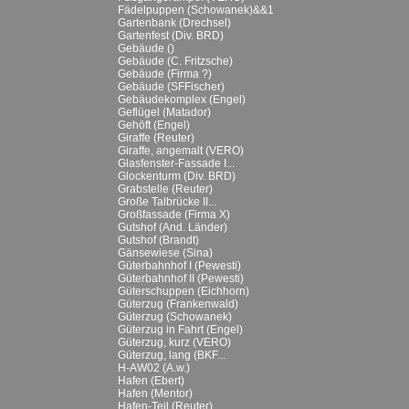
Fädelpuppen (Schowanek)&&1
Gartenbank (Drechsel)
Gartenfest (Div. BRD)
Gebäude ()
Gebäude (C. Fritzsche)
Gebäude (Firma ?)
Gebäude (SFFischer)
Gebäudekomplex (Engel)
Geflügel (Matador)
Gehöft (Engel)
Giraffe (Reuter)
Giraffe, angemalt (VERO)
Glasfenster-Fassade I...
Glockenturm (Div. BRD)
Grabstelle (Reuter)
Große Talbrücke II...
Großfassade (Firma X)
Gutshof (And. Länder)
Gutshof (Brandt)
Gänsewiese (Sina)
Güterbahnhof I (Pewesti)
Güterbahnhof II (Pewesti)
Güterschuppen (Eichhorn)
Güterzug (Frankenwald)
Güterzug (Schowanek)
Güterzug in Fahrt (Engel)
Güterzug, kurz (VERO)
Güterzug, lang (BKF...
H-AW02 (A.w.)
Hafen (Ebert)
Hafen (Mentor)
Hafen-Teil (Reuter)