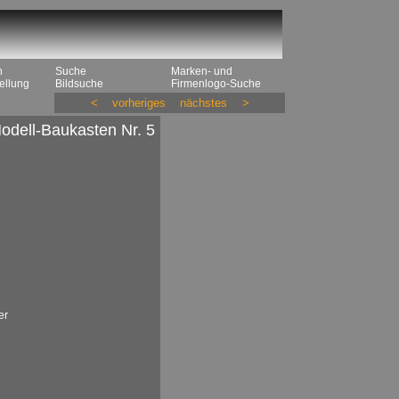
n
Suche
Marken- und
ellung
Bildsuche
Firmenlogo-Suche
<
vorheriges
nächstes
>
odell-Baukasten Nr. 5
er