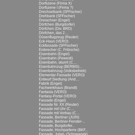
Dorfszene (Firma X)
Dorfszene I (Firma ?)
Drechselbank (SFFischer)
Drehbank (SFFischer)
Dreiachser (Engel)
Dörfchen (Burgdorfer)
Dörfchen (Div. BRD)
Dörfchen, das 2....
Düsenflugzeug (Reuter)
Eck-Haus (VERO)
Eckfassade (SFFischer)
Eisbrecher (C. Fritzsche)
Eisenbahn (Engel)
Eisenbahn (Pewesti)
Eisenbahn, skurril (C....
Eisenbahnzug (BERBIS)...
Eisenbahnzug (Volksbetrieb)
Elementar-Fassade (VERO)
Entwurf Siedlung (And....
Fabrik (Engel)
Fachwerkhaus (Brandt)
Fantasia (VERO)
Fantasy-Portal (VERO)
Fassade (Engel)
Fassade Nr. XX (Reuter)
Fassade mit Uhr (C....
Fassade mit Vorbau (C....
Fassade, Berliner (JURI)
Fassade, Berliner-Fenster-...
Fassade, Burgdorfer...
Fassade, Hochparterre (BKF...
Fassade, Jubel- (Schowanek)