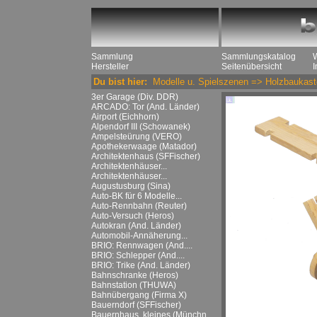
Sammlung
Sammlungskatalog
Hersteller
Seitenübersicht
Du bist hier:
Modelle u. Spielszenen
=>
Holzbaukast
3er Garage (Div. DDR)
ARCADO: Tor (And. Länder)
Airport (Eichhorn)
Alpendorf III (Schowanek)
Ampelsteürung (VERO)
Apothekerwaage (Matador)
Architektenhaus (SFFischer)
Architektenhäuser...
Architektenhäuser...
Augustusburg (Sina)
Auto-BK für 6 Modelle...
Auto-Rennbahn (Reuter)
Auto-Versuch (Heros)
Autokran (And. Länder)
Automobil-Annäherung...
BRIO: Rennwagen (And....
BRIO: Schlepper (And....
BRIO: Trike (And. Länder)
Bahnschranke (Heros)
Bahnstation (THUWA)
Bahnübergang (Firma X)
Bauerndorf (SFFischer)
Bauernhaus, kleines (Münchn....