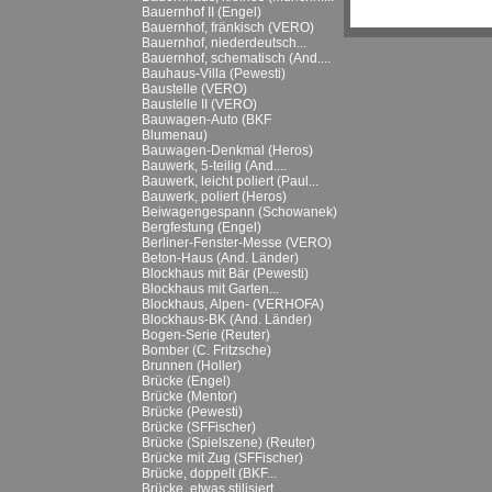
Bauernhof II (Engel)
Bauernhof, fränkisch (VERO)
Bauernhof, niederdeutsch...
Bauernhof, schematisch (And....
Bauhaus-Villa (Pewesti)
Baustelle (VERO)
Baustelle II (VERO)
Bauwagen-Auto (BKF
Blumenau)
Bauwagen-Denkmal (Heros)
Bauwerk, 5-teilig (And....
Bauwerk, leicht poliert (Paul...
Bauwerk, poliert (Heros)
Beiwagengespann (Schowanek)
Bergfestung (Engel)
Berliner-Fenster-Messe (VERO)
Beton-Haus (And. Länder)
Blockhaus mit Bär (Pewesti)
Blockhaus mit Garten...
Blockhaus, Alpen- (VERHOFA)
Blockhaus-BK (And. Länder)
Bogen-Serie (Reuter)
Bomber (C. Fritzsche)
Brunnen (Holler)
Brücke (Engel)
Brücke (Mentor)
Brücke (Pewesti)
Brücke (SFFischer)
Brücke (Spielszene) (Reuter)
Brücke mit Zug (SFFischer)
Brücke, doppelt (BKF...
Brücke, etwas stilisiert...