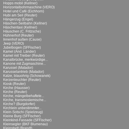
Hopps mobil (Kellner)
Horizontalbohrmaschine (VERO)
Hotel und Café (Eichhorn)
Hubi am Seil (Reuter)
Hängerzug (Engel)
Häschen-Seilbahn (Kellner)
Häschentaxi (Kellner)
Häuschen (C. Fritzsche)
Hühnerhof (Reuter)
Innenhof außen (Cause)
Jeep (VERO)
Jubelbogen (SFFischer)
Kamel (And. Länder)
Kamel mit Treiber (Reuter)
Kanalbrücke, merkwürdige...
Kanone mit Zugmaschine...
Karussel (Matador)
Karusselantrieb (Matador)
Katze, blauohrig (Schowanek)
Kerzenleuchter (Reuter)
Kiosk (Reuter)
Kirche (Hausser)
Kirche (Reuter)
Kirche, mängelbehaftete...
Kirche, transmoslemische...
Kirche? (Burgdorfer)
Kirchlein unbestimmter...
Klein-Sotschi (Spielzeug)
Kleine Burg (SFFischer)
Kleinkind-Fassade (SFFischer)
Kleinsegler (BKF Blumenau)
Kleinstadt (Brandt)