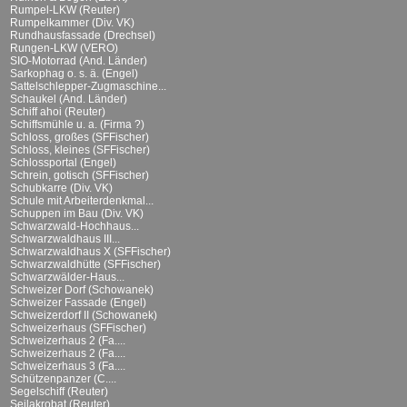
Rumpel-LKW (Reuter)
Rumpelkammer (Div. VK)
Rundhausfassade (Drechsel)
Rungen-LKW (VERO)
SIO-Motorrad (And. Länder)
Sarkophag o. s. ä. (Engel)
Sattelschlepper-Zugmaschine...
Schaukel (And. Länder)
Schiff ahoi (Reuter)
Schiffsmühle u. a. (Firma ?)
Schloss, großes (SFFischer)
Schloss, kleines (SFFischer)
Schlossportal (Engel)
Schrein, gotisch (SFFischer)
Schubkarre (Div. VK)
Schule mit Arbeiterdenkmal...
Schuppen im Bau (Div. VK)
Schwarzwald-Hochhaus...
Schwarzwaldhaus III...
Schwarzwaldhaus X (SFFischer)
Schwarzwaldhütte (SFFischer)
Schwarzwälder-Haus...
Schweizer Dorf (Schowanek)
Schweizer Fassade (Engel)
Schweizerdorf II (Schowanek)
Schweizerhaus (SFFischer)
Schweizerhaus 2 (Fa....
Schweizerhaus 2 (Fa....
Schweizerhaus 3 (Fa....
Schützenpanzer (C....
Segelschiff (Reuter)
Seilakrobat (Reuter)