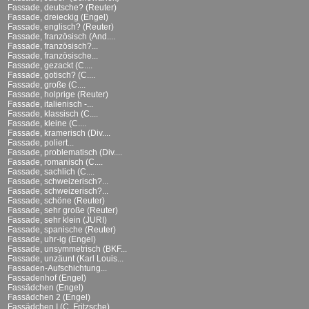
Fassade, deutsche? (Reuter)
Fassade, dreieckig (Engel)
Fassade, englisch? (Reuter)
Fassade, französisch (And....
Fassade, französisch?...
Fassade, französische...
Fassade, gezackt (C....
Fassade, gotisch? (C....
Fassade, große (C....
Fassade, holprige (Reuter)
Fassade, italienisch -...
Fassade, klassisch (C....
Fassade, kleine (C....
Fassade, kramerisch (Div....
Fassade, poliert...
Fassade, problematisch (Div....
Fassade, romanisch (C....
Fassade, sachlich (C....
Fassade, schweizerisch?...
Fassade, schweizerisch?...
Fassade, schöne (Reuter)
Fassade, sehr große (Reuter)
Fassade, sehr klein (JURI)
Fassade, spanische (Reuter)
Fassade, uhr-ig (Engel)
Fassade, unsymmetrisch (BKF...
Fassade, unzäunt (Karl Louis...
Fassaden-Aufschichtung...
Fassadenhof (Engel)
Fassädchen (Engel)
Fassädchen 2 (Engel)
Fassädchen I (C. Fritzsche)