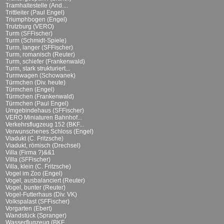
Tramhaltestelle (And....
Trittleiter (Paul Engel)
Triumphbogen (Engel)
Trutzburg (VERO)
Turm (SFFischer)
Turm (Schmidt-Spiele)
Turm, langer (SFFischer)
Turm, romanisch (Reuter)
Turm, schiefer (Frankenwald)
Turm, stark strukturiert...
Turmwagen (Schowanek)
Türmchen (Div. heute)
Türmchen (Engel)
Türmchen (Frankenwald)
Türmchen (Paul Engel)
Umgebindehaus (SFFischer)
VERO Miniaturen Bahnhof...
Verkehrsflugzeug 152 (BKF...
Verwunschenes Schloss (Engel)
Viadukt (C. Fritzsche)
Viadukt, römisch (Drechsel)
Villa (Firma ?)&&1
Villa (SFFischer)
Villa, klein (C. Fritzsche)
Vogel im Zoo (Engel)
Vogel, ausbalanciert (Reuter)
Vogel, bunter (Reuter)
Vogel-Futterhaus (Div. VK)
Volkspalast (SFFischer)
Vorgarten (Ebert)
Wandstück (Spranger)
Wasserflugzeug (BKF