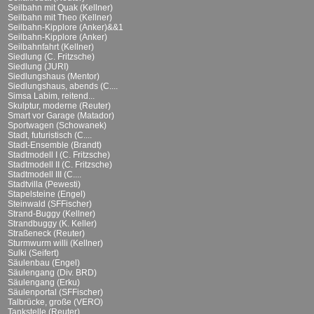
Seilbahn mit Quak (Kellner)
Seilbahn mit Theo (Kellner)
Seilbahn-Kipplore (Anker)&&1
Seilbahn-Kipplore (Anker)
Seilbahnfahrt (Kellner)
Siedlung (C. Fritzsche)
Siedlung (JURI)
Siedlungshaus (Mentor)
Siedlungshaus, abends (C....
Simsa Labim, reitend...
Skulptur, moderne (Reuter)
Smart vor Garage (Matador)
Sportwagen (Schowanek)
Stadt, futuristisch (C....
Stadt-Ensemble (Brandt)
Stadtmodell I (C. Fritzsche)
Stadtmodell II (C. Fritzsche)
Stadtmodell III (C....
Stadtvilla (Pewesti)
Stapelsteine (Engel)
Steinwald (SFFischer)
Strand-Buggy (Kellner)
Strandbuggy (K. Keller)
Straßeneck (Reuter)
Sturmwurm willi (Kellner)
Sulki (Seifert)
Säulenbau (Engel)
Säulengang (Div. BRD)
Säulengang (Erku)
Säulenportal (SFFischer)
Talbrücke, große (VERO)
Tankstelle (Reuter)