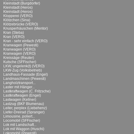
Kleinstadt (Burgdorfer)
Kleinstadt (Heros)
Kleinstadt (Heros)
Klopperei (VERO)
Klötzchen (Sina)
Klötzebrücke (VERO)
Knusperhäuschen (Mentor)
Kran (Steba)
Kran (VERO)
Kran - sehr einfach (VERO)
Kranwagen (Pewesti)
Kranwagen (VERO)
Kranwagen (VERO)
Kreissäge (Reuter)
Kutsche (SFFischer)
LKW, ungelenk(t) (VERO)
LKW-Zug (Volksbetrieb)
Landhaus-Fassade (Engel)
Landmaschinen (Pewesti)
Langholztransport...
Laster mit Hänger...
Lastkraftwagen (C. Fritzsche)
Lastkraftwagen (Engel)
Lastwagen (Kellner)
Lastzug (BKF Blumenau)
Leiter, perplex (Liebehenz)
Liefer-Dreirad (Spranger)
Limousine, poliert...
Locomobil (SFFischer)
Lok mit Landschaft...
Lok mit Waggon (Huschi)
Lokomobil (Pewesti)