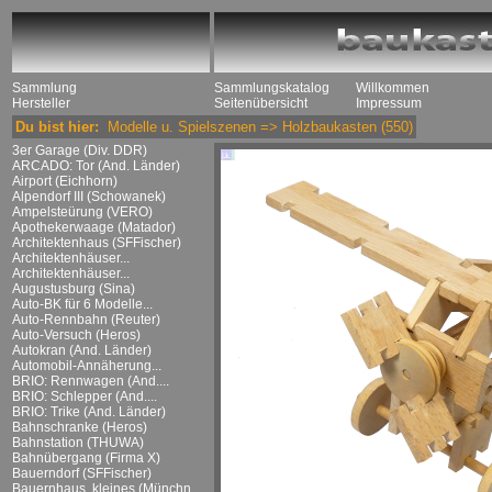
Sammlung
Sammlungskatalog
Willkommen
Hersteller
Seitenübersicht
Impressum
Du bist hier:
Modelle u. Spielszenen
=>
Holzbaukasten
(550)
3er Garage (Div. DDR)
ARCADO: Tor (And. Länder)
Airport (Eichhorn)
Alpendorf III (Schowanek)
Ampelsteürung (VERO)
Apothekerwaage (Matador)
Architektenhaus (SFFischer)
Architektenhäuser...
Architektenhäuser...
Augustusburg (Sina)
Auto-BK für 6 Modelle...
Auto-Rennbahn (Reuter)
Auto-Versuch (Heros)
Autokran (And. Länder)
Automobil-Annäherung...
BRIO: Rennwagen (And....
BRIO: Schlepper (And....
BRIO: Trike (And. Länder)
Bahnschranke (Heros)
Bahnstation (THUWA)
Bahnübergang (Firma X)
Bauerndorf (SFFischer)
Bauernhaus, kleines (Münchn....