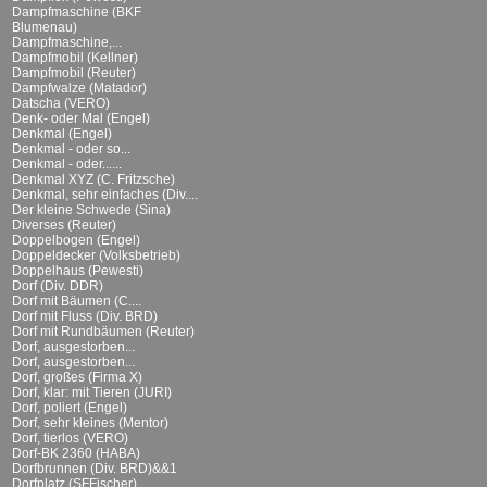
Dampfmaschine (BKF
Blumenau)
Dampfmaschine,...
Dampfmobil (Kellner)
Dampfmobil (Reuter)
Dampfwalze (Matador)
Datscha (VERO)
Denk- oder Mal (Engel)
Denkmal (Engel)
Denkmal - oder so...
Denkmal - oder......
Denkmal XYZ (C. Fritzsche)
Denkmal, sehr einfaches (Div....
Der kleine Schwede (Sina)
Diverses (Reuter)
Doppelbogen (Engel)
Doppeldecker (Volksbetrieb)
Doppelhaus (Pewesti)
Dorf (Div. DDR)
Dorf mit Bäumen (C....
Dorf mit Fluss (Div. BRD)
Dorf mit Rundbäumen (Reuter)
Dorf, ausgestorben...
Dorf, ausgestorben...
Dorf, großes (Firma X)
Dorf, klar: mit Tieren (JURI)
Dorf, poliert (Engel)
Dorf, sehr kleines (Mentor)
Dorf, tierlos (VERO)
Dorf-BK 2360 (HABA)
Dorfbrunnen (Div. BRD)&&1
Dorfplatz (SFFischer)