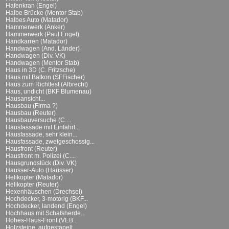
Hafenkran (Engel)
Halbe Brücke (Mentor Stab)
Halbes Auto (Matador)
Hammerwerk (Anker)
Hammerwerk (Paul Engel)
Handkarren (Matador)
Handwagen (And. Länder)
Handwagen (Div. VK)
Handwagen (Mentor Stab)
Haus in 3D (C. Fritzsche)
Haus mit Balkon (SFFischer)
Haus zum Richtfest (Albrecht)
Haus, undicht (BKF Blumenau)
Hausansicht...
Hausbau (Firma ?)
Hausbau (Reuter)
Hausbauversuche (C....
Hausfassade mit Einfahrt...
Hausfassade, sehr klein...
Hausfassade, zweigeschossig...
Hausfront (Reuter)
Hausfront m. Polizei (C....
Hausgrundstück (Div. VK)
Hausser-Auto (Hausser)
Helikopter (Matador)
Helikopter (Reuter)
Hexenhäuschen (Drechsel)
Hochdecker, 3-motorig (BKF...
Hochdecker, landend (Engel)
Hochhaus mit Schafsherde...
Hohes-Haus-Front (VEB...
Holzsteine, aufgestapelt...