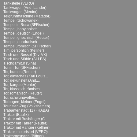
Tankstelle (VERO)
Tankwagen (And. Länder)
Tankwagen (Mentor)
Teigrührmaschine (Matador)
Tempel (Schowanek)
Tempel in Rosa (SFFischer)
Tempel, babylonisch...
Tempel, deutsch (Engel)
Tempel, griechisch (Reuter)
Tempel, quadratisch...
Tempel, römisch (SFFischer)
Tim, persönlich (Kellner)
Tisch und Sessel (Div. VK)
Tisch und Stühle (ALLBA)
Tischgarnitur (Sina)
Tor im Tor (SFFischer)
Tor, buntes (Reuter)
Tor, einfaches (Karl Louis...
Tor, gekünstelt (And....
Tor, karges (Mentor)
Tor, klassisch-römisch...
Tor, romanisch (Reuter)
Tor, schwungvolles...
Torbogen, kleiner (Engel)
Touristen-Zug (Volksbetrieb)
Trabantenstadt 117 (HABA)
Traktor (Baufix)
Traktor mit Bushänger (C....
Traktor mit Fahrer (Reuter)
Traktor mit Hänger (Kellner)
Traktor, motorisiert (VERO)
Traktorgespann (Bittner)