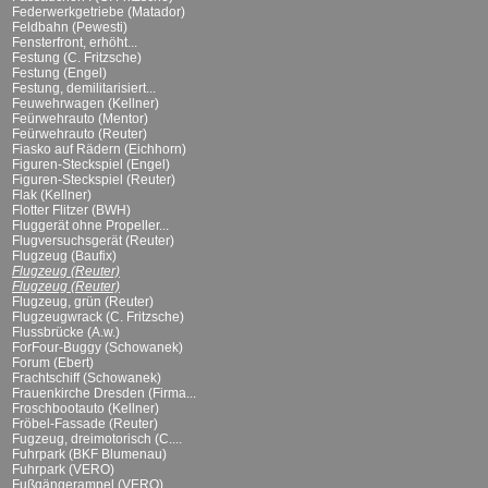
Federwerkgetriebe (Matador)
Feldbahn (Pewesti)
Fensterfront, erhöht...
Festung (C. Fritzsche)
Festung (Engel)
Festung, demilitarisiert...
Feuwehrwagen (Kellner)
Feürwehrauto (Mentor)
Feürwehrauto (Reuter)
Fiasko auf Rädern (Eichhorn)
Figuren-Steckspiel (Engel)
Figuren-Steckspiel (Reuter)
Flak (Kellner)
Flotter Flitzer (BWH)
Fluggerät ohne Propeller...
Flugversuchsgerät (Reuter)
Flugzeug (Baufix)
Flugzeug (Reuter)
Flugzeug (Reuter)
Flugzeug, grün (Reuter)
Flugzeugwrack (C. Fritzsche)
Flussbrücke (A.w.)
ForFour-Buggy (Schowanek)
Forum (Ebert)
Frachtschiff (Schowanek)
Frauenkirche Dresden (Firma...
Froschbootauto (Kellner)
Fröbel-Fassade (Reuter)
Fugzeug, dreimotorisch (C....
Fuhrpark (BKF Blumenau)
Fuhrpark (VERO)
Fußgängerampel (VERO)