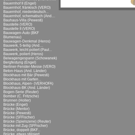
Bauernhof II (Engel)
Bauernhof, fränkisch (VERO)
Bauernhof, niederdeutsch...
Bauernhof, schematisch (And....
Bauhaus-Villa (Pewesti)
Baustelle (VERO)
Baustelle II (VERO)
Bauwagen-Auto (BKF
Blumenau)
Bauwagen-Denkmal (Heros)
Bauwerk, 5-teilig (And....
Bauwerk, leicht poliert (Paul...
Bauwerk, poliert (Heros)
Beiwagengespann (Schowanek)
Bergfestung (Engel)
Berliner-Fenster-Messe (VERO)
Beton-Haus (And. Länder)
Blockhaus mit Bär (Pewesti)
Blockhaus mit Garten...
Blockhaus, Alpen- (VERHOFA)
Blockhaus-BK (And. Länder)
Bogen-Serie (Reuter)
Bomber (C. Fritzsche)
Brunnen (Holler)
Brücke (Engel)
Brücke (Mentor)
Brücke (Pewesti)
Brücke (SFFischer)
Brücke (Spielszene) (Reuter)
Brücke mit Zug (SFFischer)
Brücke, doppelt (BKF...
Brücke, etwas stilisiert...