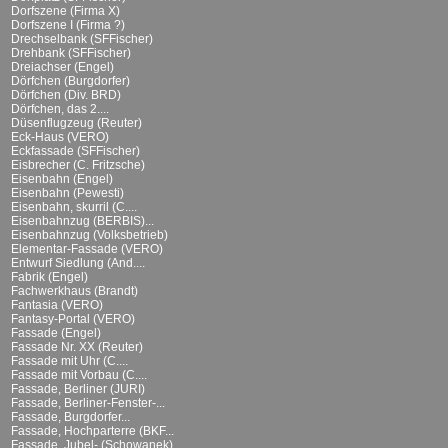
Dorfszene (Firma X)
Dorfszene I (Firma ?)
Drechselbank (SFFischer)
Drehbank (SFFischer)
Dreiachser (Engel)
Dörfchen (Burgdorfer)
Dörfchen (Div. BRD)
Dörfchen, das 2....
Düsenflugzeug (Reuter)
Eck-Haus (VERO)
Eckfassade (SFFischer)
Eisbrecher (C. Fritzsche)
Eisenbahn (Engel)
Eisenbahn (Pewesti)
Eisenbahn, skurril (C....
Eisenbahnzug (BERBIS)...
Eisenbahnzug (Volksbetrieb)
Elementar-Fassade (VERO)
Entwurf Siedlung (And....
Fabrik (Engel)
Fachwerkhaus (Brandt)
Fantasia (VERO)
Fantasy-Portal (VERO)
Fassade (Engel)
Fassade Nr. XX (Reuter)
Fassade mit Uhr (C....
Fassade mit Vorbau (C....
Fassade, Berliner (JURI)
Fassade, Berliner-Fenster-...
Fassade, Burgdorfer...
Fassade, Hochparterre (BKF...
Fassade, Jubel- (Schowanek)