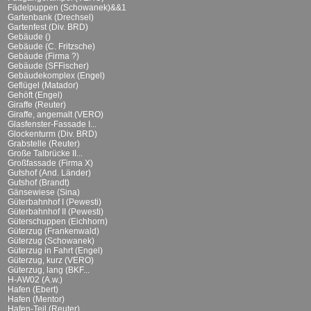
Fädelpuppen (Schowanek)&&1
Gartenbank (Drechsel)
Gartenfest (Div. BRD)
Gebäude ()
Gebäude (C. Fritzsche)
Gebäude (Firma ?)
Gebäude (SFFischer)
Gebäudekomplex (Engel)
Geflügel (Matador)
Gehöft (Engel)
Giraffe (Reuter)
Giraffe, angemalt (VERO)
Glasfenster-Fassade I...
Glockenturm (Div. BRD)
Grabstelle (Reuter)
Große Talbrücke II...
Großfassade (Firma X)
Gutshof (And. Länder)
Gutshof (Brandt)
Gänsewiese (Sina)
Güterbahnhof I (Pewesti)
Güterbahnhof II (Pewesti)
Güterschuppen (Eichhorn)
Güterzug (Frankenwald)
Güterzug (Schowanek)
Güterzug in Fahrt (Engel)
Güterzug, kurz (VERO)
Güterzug, lang (BKF...
H-AW02 (A.w.)
Hafen (Ebert)
Hafen (Mentor)
Hafen-Teil (Reuter)