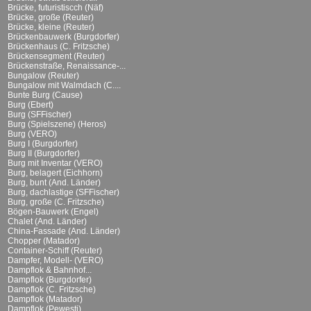
Brücke, futuristiscch (Näf)
Brücke, große (Reuter)
Brücke, kleine (Reuter)
Brückenbauwerk (Burgdorfer)
Brückenhaus (C. Fritzsche)
Brückensegment (Reuter)
Brückenstraße, Renaissance-...
Bungalow (Reuter)
Bungalow mit Walmdach (C....
Bunte Burg (Cause)
Burg (Ebert)
Burg (SFFischer)
Burg (Spielszene) (Heros)
Burg (VERO)
Burg I (Burgdorfer)
Burg II (Burgdorfer)
Burg mit Inventar (VERO)
Burg, belagert (Eichhorn)
Burg, bunt (And. Länder)
Burg, dachlastige (SFFischer)
Burg, große (C. Fritzsche)
Bögen-Bauwerk (Engel)
Chalet (And. Länder)
China-Fassade (And. Länder)
Chopper (Matador)
Container-Schiff (Reuter)
Dampfer, Modell- (VERO)
Dampflok & Bahnhof...
Dampflok (Burgdorfer)
Dampflok (C. Fritzsche)
Dampflok (Matador)
Dampflok (Pewesti)