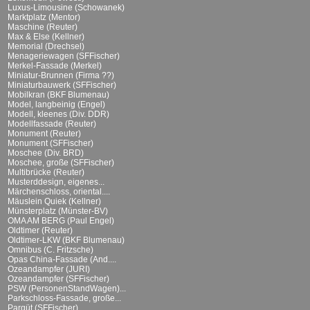
Luxus-Limousine (Schowanek)
Marktplatz (Mentor)
Maschine (Reuter)
Max & Else (Kellner)
Memorial (Drechsel)
Menageriewagen (SFFischer)
Merkel-Fassade (Merkel)
Miniatur-Brunnen (Firma ??)
Miniaturbauwerk (SFFischer)
Mobilkran (BKF Blumenau)
Model, langbeinig (Engel)
Modell, kleenes (Div. DDR)
Modellfassade (Reuter)
Monument (Reuter)
Monument (SFFischer)
Moschee (Div. BRD)
Moschee, große (SFFischer)
Multibrücke (Reuter)
Musterddesign, eigenes...
Märchenschloss, oriental....
Mäuslein Quiek (Kellner)
Münsterplatz (Münster-BV)
OMA AM BERG (Paul Engel)
Oldtimer (Reuter)
Oldtimer-LKW (BKF Blumenau)
Omnibus (C. Fritzsche)
Opas China-Fassade (And....
Ozeandampfer (JURI)
Ozeandampfer (SFFischer)
PSW (PersonenStandWagen)...
Parkschloss-Fassade, große...
Parqüt (SFFischer)