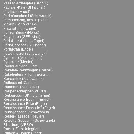
Passagierdampfer (Div. VK)
Patrizier-Kate (SFFischer)
Pavillion (Engel)
Perlmännchen I (Schowanek)
Personenzug, nostalgisch...
Pickup (Schowanek)
Platz ist in ... (Engel)
Polizei-Buggy (Heros)
Polymorph (SFFischer)
Portal, deutsches (Engel)
Portal, gotisch (SFFischer)
Portalkran (Engel)
Putzelmutzel (Schowanek)
Pyramide (And. Länder)
Pyramide (Mentor)
Radler auf der Flucht...
Raketen-Rennwagen (Reuter)
Raketenturm - Turmrakete...
Rangierlok (Schowanek)
Rathaus mit Garten...
Rathhaus (SFFischer)
Raupenschlepper (VERO)
Reitparcour (BKF Blumenau)
Renaissance-Beginn (Engel)
Renaissance-Ecke (Engel)
Renaissance-Fassade? (Engel)
Renngespann (Schowanek)
Reuter-Fassade (Reuter)
Rikscha-Gespann (Schowanek)
Ritterburg (VERO)
Ruck + Zuck, integriert...
Ruinen & Bögen (Ebert)