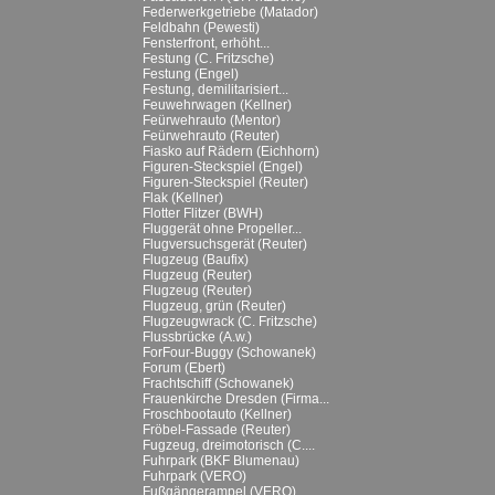
Federwerkgetriebe (Matador)
Feldbahn (Pewesti)
Fensterfront, erhöht...
Festung (C. Fritzsche)
Festung (Engel)
Festung, demilitarisiert...
Feuwehrwagen (Kellner)
Feürwehrauto (Mentor)
Feürwehrauto (Reuter)
Fiasko auf Rädern (Eichhorn)
Figuren-Steckspiel (Engel)
Figuren-Steckspiel (Reuter)
Flak (Kellner)
Flotter Flitzer (BWH)
Fluggerät ohne Propeller...
Flugversuchsgerät (Reuter)
Flugzeug (Baufix)
Flugzeug (Reuter)
Flugzeug (Reuter)
Flugzeug, grün (Reuter)
Flugzeugwrack (C. Fritzsche)
Flussbrücke (A.w.)
ForFour-Buggy (Schowanek)
Forum (Ebert)
Frachtschiff (Schowanek)
Frauenkirche Dresden (Firma...
Froschbootauto (Kellner)
Fröbel-Fassade (Reuter)
Fugzeug, dreimotorisch (C....
Fuhrpark (BKF Blumenau)
Fuhrpark (VERO)
Fußgängerampel (VERO)