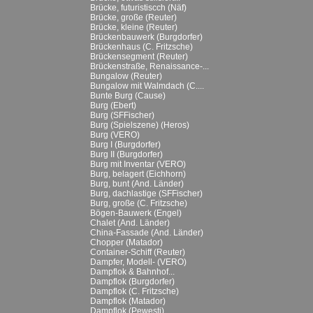
Brücke, futuristiscch (Näf)
Brücke, große (Reuter)
Brücke, kleine (Reuter)
Brückenbauwerk (Burgdorfer)
Brückenhaus (C. Fritzsche)
Brückensegment (Reuter)
Brückenstraße, Renaissance-...
Bungalow (Reuter)
Bungalow mit Walmdach (C....
Bunte Burg (Cause)
Burg (Ebert)
Burg (SFFischer)
Burg (Spielszene) (Heros)
Burg (VERO)
Burg I (Burgdorfer)
Burg II (Burgdorfer)
Burg mit Inventar (VERO)
Burg, belagert (Eichhorn)
Burg, bunt (And. Länder)
Burg, dachlastige (SFFischer)
Burg, große (C. Fritzsche)
Bögen-Bauwerk (Engel)
Chalet (And. Länder)
China-Fassade (And. Länder)
Chopper (Matador)
Container-Schiff (Reuter)
Dampfer, Modell- (VERO)
Dampflok & Bahnhof...
Dampflok (Burgdorfer)
Dampflok (C. Fritzsche)
Dampflok (Matador)
Dampflok (Pewesti)