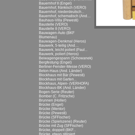
Bauernhof II (Engel)
Bauernhof, fränkisch (VERO)
Bauernhof, niederdeutsch...
Bauernhof, schematisch (And....
Bauhaus-Villa (Pewesti)
Baustelle (VERO)
Baustelle II (VERO)
Bauwagen-Auto (BKF
Blumenau)
Bauwagen-Denkmal (Heros)
Bauwerk, 5-teilig (And....
Bauwerk, leicht poliert (Paul...
Bauwerk, poliert (Heros)
Beiwagengespann (Schowanek)
Bergfestung (Engel)
Berliner-Fenster-Messe (VERO)
Beton-Haus (And. Länder)
Blockhaus mit Bär (Pewesti)
Blockhaus mit Garten...
Blockhaus, Alpen- (VERHOFA)
Blockhaus-BK (And. Länder)
Bogen-Serie (Reuter)
Bomber (C. Fritzsche)
Brunnen (Holler)
Brücke (Engel)
Brücke (Mentor)
Brücke (Pewesti)
Brücke (SFFischer)
Brücke (Spielszene) (Reuter)
Brücke mit Zug (SFFischer)
Brücke, doppelt (BKF...
Brücke, etwas stilisiert...