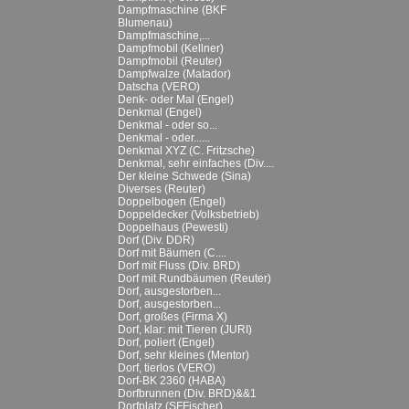
Dampfmaschine (BKF
Blumenau)
Dampfmaschine,...
Dampfmobil (Kellner)
Dampfmobil (Reuter)
Dampfwalze (Matador)
Datscha (VERO)
Denk- oder Mal (Engel)
Denkmal (Engel)
Denkmal - oder so...
Denkmal - oder......
Denkmal XYZ (C. Fritzsche)
Denkmal, sehr einfaches (Div....
Der kleine Schwede (Sina)
Diverses (Reuter)
Doppelbogen (Engel)
Doppeldecker (Volksbetrieb)
Doppelhaus (Pewesti)
Dorf (Div. DDR)
Dorf mit Bäumen (C....
Dorf mit Fluss (Div. BRD)
Dorf mit Rundbäumen (Reuter)
Dorf, ausgestorben...
Dorf, ausgestorben...
Dorf, großes (Firma X)
Dorf, klar: mit Tieren (JURI)
Dorf, poliert (Engel)
Dorf, sehr kleines (Mentor)
Dorf, tierlos (VERO)
Dorf-BK 2360 (HABA)
Dorfbrunnen (Div. BRD)&&1
Dorfplatz (SFFischer)