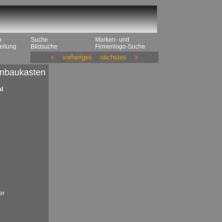
n
Suche
Marken- und
ellung
Bildsuche
Firmenlogo-Suche
<
vorheriges
nächstes
>
nbaukasten
l
er