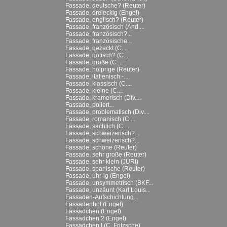
Fassade, deutsche? (Reuter)
Fassade, dreieckig (Engel)
Fassade, englisch? (Reuter)
Fassade, französisch (And....
Fassade, französisch?...
Fassade, französische...
Fassade, gezackt (C....
Fassade, gotisch? (C....
Fassade, große (C....
Fassade, holprige (Reuter)
Fassade, italienisch -...
Fassade, klassisch (C....
Fassade, kleine (C....
Fassade, kramerisch (Div....
Fassade, poliert...
Fassade, problematisch (Div....
Fassade, romanisch (C....
Fassade, sachlich (C....
Fassade, schweizerisch?...
Fassade, schweizerisch?...
Fassade, schöne (Reuter)
Fassade, sehr große (Reuter)
Fassade, sehr klein (JURI)
Fassade, spanische (Reuter)
Fassade, uhr-ig (Engel)
Fassade, unsymmetrisch (BKF...
Fassade, unzäunt (Karl Louis...
Fassaden-Aufschichtung...
Fassadenhof (Engel)
Fassädchen (Engel)
Fassädchen 2 (Engel)
Fassädchen I (C. Fritzsche)