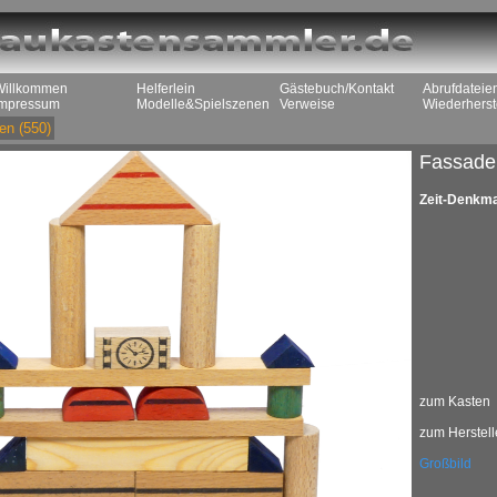
Willkommen
Helferlein
Gästebuch/Kontakt
Abrufdateie
Impressum
Modelle&Spielszenen
Verweise
Wiederherst
en
(550)
Fassade
Zeit-Denkma
zum Kasten
zum Herstell
Großbild