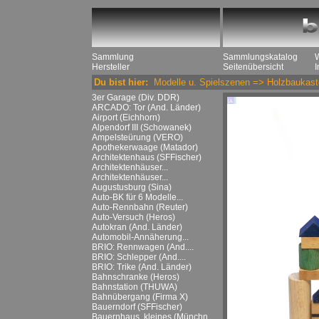
Sammlung
Sammlungskatalog
Hersteller
Seitenübersicht
Du bist hier:
Modelle u. Spielszenen
=>
Holzbaukast
3er Garage (Div. DDR)
ARCADO: Tor (And. Länder)
Airport (Eichhorn)
Alpendorf III (Schowanek)
Ampelsteürung (VERO)
Apothekerwaage (Matador)
Architektenhaus (SFFischer)
Architektenhäuser...
Architektenhäuser...
Augustusburg (Sina)
Auto-BK für 6 Modelle...
Auto-Rennbahn (Reuter)
Auto-Versuch (Heros)
Autokran (And. Länder)
Automobil-Annäherung...
BRIO: Rennwagen (And....
BRIO: Schlepper (And....
BRIO: Trike (And. Länder)
Bahnschranke (Heros)
Bahnstation (THUWA)
Bahnübergang (Firma X)
Bauerndorf (SFFischer)
Bauernhaus, kleines (Münchn....