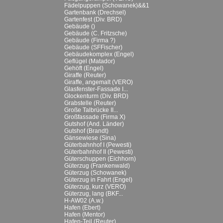
Fädelpuppen (Schowanek)&&1
Gartenbank (Drechsel)
Gartenfest (Div. BRD)
Gebäude ()
Gebäude (C. Fritzsche)
Gebäude (Firma ?)
Gebäude (SFFischer)
Gebäudekomplex (Engel)
Geflügel (Matador)
Gehöft (Engel)
Giraffe (Reuter)
Giraffe, angemalt (VERO)
Glasfenster-Fassade I...
Glockenturm (Div. BRD)
Grabstelle (Reuter)
Große Talbrücke II...
Großfassade (Firma X)
Gutshof (And. Länder)
Gutshof (Brandt)
Gänsewiese (Sina)
Güterbahnhof I (Pewesti)
Güterbahnhof II (Pewesti)
Güterschuppen (Eichhorn)
Güterzug (Frankenwald)
Güterzug (Schowanek)
Güterzug in Fahrt (Engel)
Güterzug, kurz (VERO)
Güterzug, lang (BKF...
H-AW02 (A.w.)
Hafen (Ebert)
Hafen (Mentor)
Hafen-Teil (Reuter)