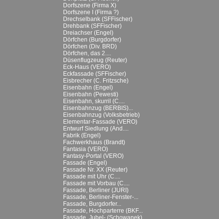
Dorfszene (Firma X)
Dorfszene I (Firma ?)
Drechselbank (SFFischer)
Drehbank (SFFischer)
Dreiachser (Engel)
Dörfchen (Burgdorfer)
Dörfchen (Div. BRD)
Dörfchen, das 2....
Düsenflugzeug (Reuter)
Eck-Haus (VERO)
Eckfassade (SFFischer)
Eisbrecher (C. Fritzsche)
Eisenbahn (Engel)
Eisenbahn (Pewesti)
Eisenbahn, skurril (C....
Eisenbahnzug (BERBIS)...
Eisenbahnzug (Volksbetrieb)
Elementar-Fassade (VERO)
Entwurf Siedlung (And....
Fabrik (Engel)
Fachwerkhaus (Brandt)
Fantasia (VERO)
Fantasy-Portal (VERO)
Fassade (Engel)
Fassade Nr. XX (Reuter)
Fassade mit Uhr (C....
Fassade mit Vorbau (C....
Fassade, Berliner (JURI)
Fassade, Berliner-Fenster-...
Fassade, Burgdorfer...
Fassade, Hochparterre (BKF...
Fassade, Jubel- (Schowanek)