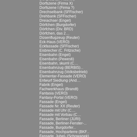
Dorfszene (Firma X)
Dorfszene I (Firma ?)
Drechselbank (SFFischer)
Drehbank (SFFischer)
Dreiachser (Engel)
Dörfchen (Burgdorfer)
Dörfchen (Div. BRD)
Dörfchen, das 2....
Düsenflugzeug (Reuter)
Eck-Haus (VERO)
Eckfassade (SFFischer)
Eisbrecher (C. Fritzsche)
Eisenbahn (Engel)
Eisenbahn (Pewesti)
Eisenbahn, skurril (C....
Eisenbahnzug (BERBIS)...
Eisenbahnzug (Volksbetrieb)
Elementar-Fassade (VERO)
Entwurf Siedlung (And....
Fabrik (Engel)
Fachwerkhaus (Brandt)
Fantasia (VERO)
Fantasy-Portal (VERO)
Fassade (Engel)
Fassade Nr. XX (Reuter)
Fassade mit Uhr (C....
Fassade mit Vorbau (C....
Fassade, Berliner (JURI)
Fassade, Berliner-Fenster-...
Fassade, Burgdorfer...
Fassade, Hochparterre (BKF...
Fassade, Jubel- (Schowanek)