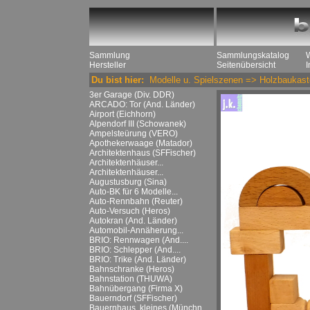
Sammlung
Sammlungskatalog
Hersteller
Seitenübersicht
Du bist hier:
Modelle u. Spielszenen
=>
Holzbaukast
3er Garage (Div. DDR)
ARCADO: Tor (And. Länder)
Airport (Eichhorn)
Alpendorf III (Schowanek)
Ampelsteürung (VERO)
Apothekerwaage (Matador)
Architektenhaus (SFFischer)
Architektenhäuser...
Architektenhäuser...
Augustusburg (Sina)
Auto-BK für 6 Modelle...
Auto-Rennbahn (Reuter)
Auto-Versuch (Heros)
Autokran (And. Länder)
Automobil-Annäherung...
BRIO: Rennwagen (And....
BRIO: Schlepper (And....
BRIO: Trike (And. Länder)
Bahnschranke (Heros)
Bahnstation (THUWA)
Bahnübergang (Firma X)
Bauerndorf (SFFischer)
Bauernhaus, kleines (Münchn....