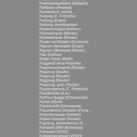
Federwerkgetriebe (Matador)
Feldbahn (Pewesti)
Fensterfront, erhöht...
Festung (C. Fritzsche)
Festung (Engel)
Festung, demilitarisiert...
Feuwehrwagen (Kellner)
Feürwehrauto (Mentor)
Feürwehrauto (Reuter)
Fiasko auf Rädern (Eichhorn)
Figuren-Steckspiel (Engel)
Figuren-Steckspiel (Reuter)
Flak (Kellner)
Flotter Flitzer (BWH)
Fluggerät ohne Propeller...
Flugversuchsgerät (Reuter)
Flugzeug (Baufix)
Flugzeug (Reuter)
Flugzeug (Reuter)
Flugzeug, grün (Reuter)
Flugzeugwrack (C. Fritzsche)
Flussbrücke (A.w.)
ForFour-Buggy (Schowanek)
Forum (Ebert)
Frachtschiff (Schowanek)
Frauenkirche Dresden (Firma...
Froschbootauto (Kellner)
Fröbel-Fassade (Reuter)
Fugzeug, dreimotorisch (C....
Fuhrpark (BKF Blumenau)
Fuhrpark (VERO)
Fußgängerampel (VERO)