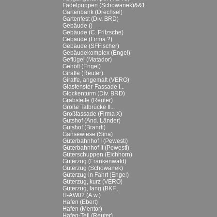
Fädelpuppen (Schowanek)&&1
Gartenbank (Drechsel)
Gartenfest (Div. BRD)
Gebäude ()
Gebäude (C. Fritzsche)
Gebäude (Firma ?)
Gebäude (SFFischer)
Gebäudekomplex (Engel)
Geflügel (Matador)
Gehöft (Engel)
Giraffe (Reuter)
Giraffe, angemalt (VERO)
Glasfenster-Fassade I...
Glockenturm (Div. BRD)
Grabstelle (Reuter)
Große Talbrücke II...
Großfassade (Firma X)
Gutshof (And. Länder)
Gutshof (Brandt)
Gänsewiese (Sina)
Güterbahnhof I (Pewesti)
Güterbahnhof II (Pewesti)
Güterschuppen (Eichhorn)
Güterzug (Frankenwald)
Güterzug (Schowanek)
Güterzug in Fahrt (Engel)
Güterzug, kurz (VERO)
Güterzug, lang (BKF...
H-AW02 (A.w.)
Hafen (Ebert)
Hafen (Mentor)
Hafen-Teil (Reuter)