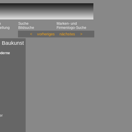
n
Suche
Marken- und
ellung
Bildsuche
Firmenlogo-Suche
<
vorheriges
nächstes
>
e Baukunst
oderne
er