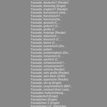
Fassade, deutsche? (Reuter)
Fassade, dreieckig (Engel)
Fassade, englisch? (Reuter)
Fassade, französisch (And....
Fassade, französisch?...
Fassade, französische...
Fassade, gezackt (C....
Fassade, gotisch? (C....
Fassade, große (C....
Fassade, holprige (Reuter)
Fassade, italienisch -...
Fassade, klassisch (C....
Fassade, kleine (C....
Fassade, kramerisch (Div....
Fassade, poliert...
Fassade, problematisch (Div....
Fassade, romanisch (C....
Fassade, sachlich (C....
Fassade, schweizerisch?...
Fassade, schweizerisch?...
Fassade, schöne (Reuter)
Fassade, sehr große (Reuter)
Fassade, sehr klein (JURI)
Fassade, spanische (Reuter)
Fassade, uhr-ig (Engel)
Fassade, unsymmetrisch (BKF...
Fassade, unzäunt (Karl Louis...
Fassaden-Aufschichtung...
Fassadenhof (Engel)
Fassädchen (Engel)
Fassädchen 2 (Engel)
Fassädchen I (C. Fritzsche)