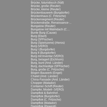
Brücke, futuristiscch (Näf)
Brücke, große (Reuter)
Brücke, kleine (Reuter)
Brückenbauwerk (Burgdorfer)
Brückenhaus (C. Fritzsche)
Brückensegment (Reuter)
Brückenstraße, Renaissance-...
Bungalow (Reuter)
Bungalow mit Walmdach (C....
Bunte Burg (Cause)
Burg (Ebert)
Burg (SFFischer)
Burg (Spielszene) (Heros)
Burg (VERO)
Burg I (Burgdorfer)
Burg II (Burgdorfer)
Burg mit Inventar (VERO)
Burg, belagert (Eichhorn)
Burg, bunt (And. Länder)
Burg, dachlastige (SFFischer)
Burg, große (C. Fritzsche)
Bögen-Bauwerk (Engel)
Chalet (And. Länder)
China-Fassade (And. Länder)
Chopper (Matador)
Container-Schiff (Reuter)
Dampfer, Modell- (VERO)
Dampflok & Bahnhof...
Dampflok (Burgdorfer)
Dampflok (C. Fritzsche)
Dampflok (Matador)
Dampflok (Pewesti)