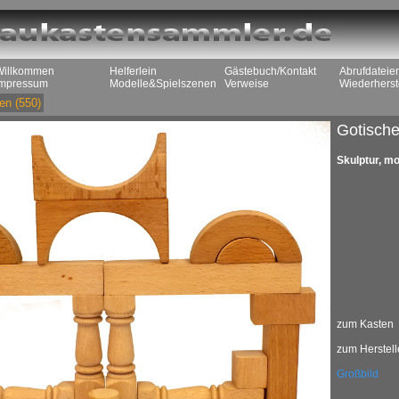
Willkommen
Helferlein
Gästebuch/Kontakt
Abrufdateie
Impressum
Modelle&Spielszenen
Verweise
Wiederherst
en
(550)
Gotisch
Skulptur, m
zum Kasten
zum Herstell
Großbild