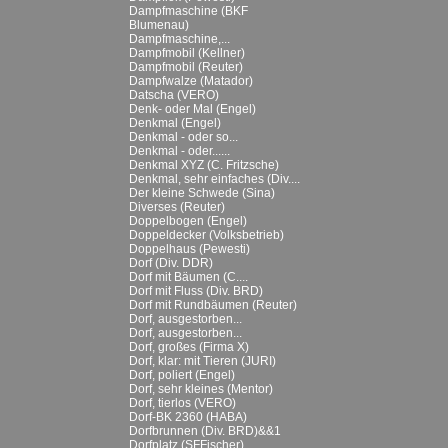
Dampfmaschine (BKF
Blumenau)
Dampfmaschine,...
Dampfmobil (Kellner)
Dampfmobil (Reuter)
Dampfwalze (Matador)
Datscha (VERO)
Denk- oder Mal (Engel)
Denkmal (Engel)
Denkmal - oder so...
Denkmal - oder......
Denkmal XYZ (C. Fritzsche)
Denkmal, sehr einfaches (Div....
Der kleine Schwede (Sina)
Diverses (Reuter)
Doppelbogen (Engel)
Doppeldecker (Volksbetrieb)
Doppelhaus (Pewesti)
Dorf (Div. DDR)
Dorf mit Bäumen (C....
Dorf mit Fluss (Div. BRD)
Dorf mit Rundbäumen (Reuter)
Dorf, ausgestorben...
Dorf, ausgestorben...
Dorf, großes (Firma X)
Dorf, klar: mit Tieren (JURI)
Dorf, poliert (Engel)
Dorf, sehr kleines (Mentor)
Dorf, tierlos (VERO)
Dorf-BK 2360 (HABA)
Dorfbrunnen (Div. BRD)&&1
Dorfplatz (SFFischer)