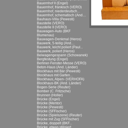
Bauernhof II (Engel)
Bauernhof, fränkisch (VERO)
Bauernhof, niederdeutsch...
Bauernhof, schematisch (And....
Bauhaus-Villa (Pewesti)
Baustelle (VERO)
Baustelle II (VERO)
Bauwagen-Auto (BKF
Blumenau)
Bauwagen-Denkmal (Heros)
Bauwerk, 5-teilig (And....
Bauwerk, leicht poliert (Paul...
Bauwerk, poliert (Heros)
Beiwagengespann (Schowanek)
Bergfestung (Engel)
Berliner-Fenster-Messe (VERO)
Beton-Haus (And. Länder)
Blockhaus mit Bär (Pewesti)
Blockhaus mit Garten...
Blockhaus, Alpen- (VERHOFA)
Blockhaus-BK (And. Länder)
Bogen-Serie (Reuter)
Bomber (C. Fritzsche)
Brunnen (Holler)
Brücke (Engel)
Brücke (Mentor)
Brücke (Pewesti)
Brücke (SFFischer)
Brücke (Spielszene) (Reuter)
Brücke mit Zug (SFFischer)
Brücke, doppelt (BKF...
Brücke, etwas stilisiert...