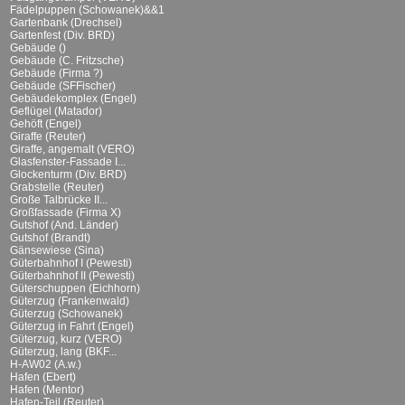
Fädelpuppen (Schowanek)&&1
Gartenbank (Drechsel)
Gartenfest (Div. BRD)
Gebäude ()
Gebäude (C. Fritzsche)
Gebäude (Firma ?)
Gebäude (SFFischer)
Gebäudekomplex (Engel)
Geflügel (Matador)
Gehöft (Engel)
Giraffe (Reuter)
Giraffe, angemalt (VERO)
Glasfenster-Fassade I...
Glockenturm (Div. BRD)
Grabstelle (Reuter)
Große Talbrücke II...
Großfassade (Firma X)
Gutshof (And. Länder)
Gutshof (Brandt)
Gänsewiese (Sina)
Güterbahnhof I (Pewesti)
Güterbahnhof II (Pewesti)
Güterschuppen (Eichhorn)
Güterzug (Frankenwald)
Güterzug (Schowanek)
Güterzug in Fahrt (Engel)
Güterzug, kurz (VERO)
Güterzug, lang (BKF...
H-AW02 (A.w.)
Hafen (Ebert)
Hafen (Mentor)
Hafen-Teil (Reuter)