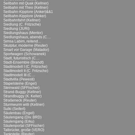
Seilbahn mit Quak (Kellner)
Seilbahn mit Theo (Kellner)
Seilbahn-Kipplore (Anker)&&1
Seilbahn-Kipplore (Anker)
Seilbahnfahrt (Kellner)
Siedlung (C. Fritzsche)
Siedlung (JURI)
Siedlungshaus (Mentor)
Siedlungshaus, abends (C....
Simsa Labim, reitend...
Skulptur, moderne (Reuter)
Smart vor Garage (Matador)
Sportwagen (Schowanek)
Stadt, futuristisch (C....
Stadt-Ensemble (Brandt)
Stadtmodell I (C. Fritzsche)
Stadtmodell II (C. Fritzsche)
Stadtmodell III (C....
Stadtvilla (Pewesti)
Stapelsteine (Engel)
Steinwald (SFFischer)
Strand-Buggy (Kellner)
Strandbuggy (K. Keller)
Straßeneck (Reuter)
Sturmwurm willi (Kellner)
Sulki (Seifert)
Säulenbau (Engel)
Säulengang (Div. BRD)
Säulengang (Erku)
Säulenportal (SFFischer)
Talbrücke, große (VERO)
Tankstelle (Reuter)