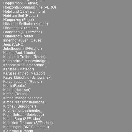
Hopps mobil (Kellner)
Horizontalbohrmaschine (VERO)
Hotel und Café (Eichhorn)
Hubi am Seil (Reuter)
Hängerzug (Engel)
Häschen-Seilbahn (Kellner)
Häschentaxi (Kellner)
Häuschen (C. Fritzsche)
Hühnerhof (Reuter)
Innenhof außen (Cause)
Jeep (VERO)
Jubelbogen (SFFischer)
Kamel (And. Länder)
Kamel mit Treiber (Reuter)
Kanalbrücke, merkwürdige...
Kanone mit Zugmaschine...
Karussel (Matador)
Karusselantrieb (Matador)
Katze, blauohrig (Schowanek)
Kerzenleuchter (Reuter)
Kiosk (Reuter)
Kirche (Hausser)
Kirche (Reuter)
Kirche, mängelbehaftete...
Kirche, transmoslemische...
Kirche? (Burgdorfer)
Kirchlein unbestimmter...
Klein-Sotschi (Spielzeug)
Kleine Burg (SFFischer)
Kleinkind-Fassade (SFFischer)
Kleinsegler (BKF Blumenau)
Kleinstadt (Brandt)