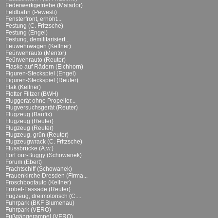
Federwerkgetriebe (Matador)
Feldbahn (Pewesti)
Fensterfront, erhöht...
Festung (C. Fritzsche)
Festung (Engel)
Festung, demilitarisiert...
Feuwehrwagen (Kellner)
Feürwehrauto (Mentor)
Feürwehrauto (Reuter)
Fiasko auf Rädern (Eichhorn)
Figuren-Steckspiel (Engel)
Figuren-Steckspiel (Reuter)
Flak (Kellner)
Flotter Flitzer (BWH)
Fluggerät ohne Propeller...
Flugversuchsgerät (Reuter)
Flugzeug (Baufix)
Flugzeug (Reuter)
Flugzeug (Reuter)
Flugzeug, grün (Reuter)
Flugzeugwrack (C. Fritzsche)
Flussbrücke (A.w.)
ForFour-Buggy (Schowanek)
Forum (Ebert)
Frachtschiff (Schowanek)
Frauenkirche Dresden (Firma...
Froschbootauto (Kellner)
Fröbel-Fassade (Reuter)
Fugzeug, dreimotorisch (C....
Fuhrpark (BKF Blumenau)
Fuhrpark (VERO)
Fußgängerampel (VERO)