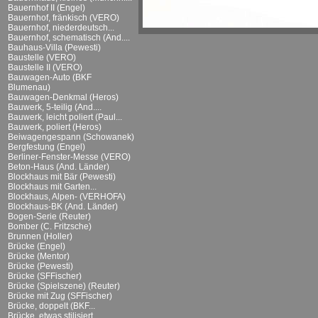
Bauernhof II (Engel)
Bauernhof, fränkisch (VERO)
Bauernhof, niederdeutsch...
Bauernhof, schematisch (And....
Bauhaus-Villa (Pewesti)
Baustelle (VERO)
Baustelle II (VERO)
Bauwagen-Auto (BKF
Blumenau)
Bauwagen-Denkmal (Heros)
Bauwerk, 5-teilig (And....
Bauwerk, leicht poliert (Paul...
Bauwerk, poliert (Heros)
Beiwagengespann (Schowanek)
Bergfestung (Engel)
Berliner-Fenster-Messe (VERO)
Beton-Haus (And. Länder)
Blockhaus mit Bär (Pewesti)
Blockhaus mit Garten...
Blockhaus, Alpen- (VERHOFA)
Blockhaus-BK (And. Länder)
Bogen-Serie (Reuter)
Bomber (C. Fritzsche)
Brunnen (Holler)
Brücke (Engel)
Brücke (Mentor)
Brücke (Pewesti)
Brücke (SFFischer)
Brücke (Spielszene) (Reuter)
Brücke mit Zug (SFFischer)
Brücke, doppelt (BKF...
Brücke, etwas stilisiert...