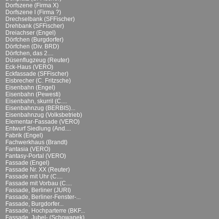
Dorfszene (Firma X)
Dorfszene I (Firma ?)
Drechselbank (SFFischer)
Drehbank (SFFischer)
Dreiachser (Engel)
Dörfchen (Burgdorfer)
Dörfchen (Div. BRD)
Dörfchen, das 2....
Düsenflugzeug (Reuter)
Eck-Haus (VERO)
Eckfassade (SFFischer)
Eisbrecher (C. Fritzsche)
Eisenbahn (Engel)
Eisenbahn (Pewesti)
Eisenbahn, skurril (C....
Eisenbahnzug (BERBIS)...
Eisenbahnzug (Volksbetrieb)
Elementar-Fassade (VERO)
Entwurf Siedlung (And....
Fabrik (Engel)
Fachwerkhaus (Brandt)
Fantasia (VERO)
Fantasy-Portal (VERO)
Fassade (Engel)
Fassade Nr. XX (Reuter)
Fassade mit Uhr (C....
Fassade mit Vorbau (C....
Fassade, Berliner (JURI)
Fassade, Berliner-Fenster-...
Fassade, Burgdorfer...
Fassade, Hochparterre (BKF...
Fassade, Jubel- (Schowanek)