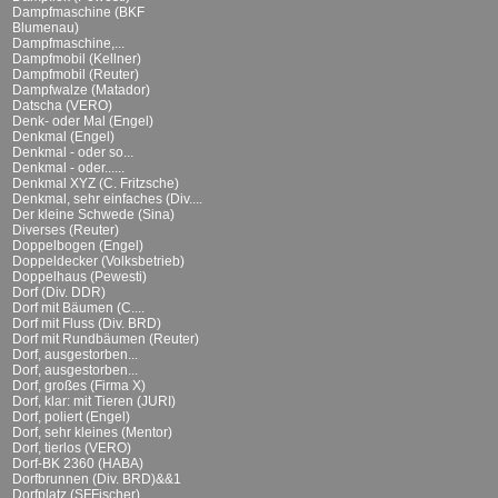
Dampfmaschine (BKF
Blumenau)
Dampfmaschine,...
Dampfmobil (Kellner)
Dampfmobil (Reuter)
Dampfwalze (Matador)
Datscha (VERO)
Denk- oder Mal (Engel)
Denkmal (Engel)
Denkmal - oder so...
Denkmal - oder......
Denkmal XYZ (C. Fritzsche)
Denkmal, sehr einfaches (Div....
Der kleine Schwede (Sina)
Diverses (Reuter)
Doppelbogen (Engel)
Doppeldecker (Volksbetrieb)
Doppelhaus (Pewesti)
Dorf (Div. DDR)
Dorf mit Bäumen (C....
Dorf mit Fluss (Div. BRD)
Dorf mit Rundbäumen (Reuter)
Dorf, ausgestorben...
Dorf, ausgestorben...
Dorf, großes (Firma X)
Dorf, klar: mit Tieren (JURI)
Dorf, poliert (Engel)
Dorf, sehr kleines (Mentor)
Dorf, tierlos (VERO)
Dorf-BK 2360 (HABA)
Dorfbrunnen (Div. BRD)&&1
Dorfplatz (SFFischer)