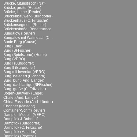
Brücke, futuristiscch (Näf)
Brücke, große (Reuter)
Brücke, kleine (Reuter)
Brückenbauwerk (Burgdorfer)
Brückenhaus (C. Fritzsche)
Brückensegment (Reuter)
Brückenstraße, Renaissance-...
Bungalow (Reuter)
Bungalow mit Walmdach (C....
Bunte Burg (Cause)
Burg (Ebert)
Burg (SFFischer)
Burg (Spielszene) (Heros)
Burg (VERO)
Burg I (Burgdorfer)
Burg II (Burgdorfer)
Burg mit Inventar (VERO)
Burg, belagert (Eichhorn)
Burg, bunt (And. Länder)
Burg, dachlastige (SFFischer)
Burg, große (C. Fritzsche)
Bögen-Bauwerk (Engel)
Chalet (And. Länder)
China-Fassade (And. Länder)
Chopper (Matador)
Container-Schiff (Reuter)
Dampfer, Modell- (VERO)
Dampflok & Bahnhof...
Dampflok (Burgdorfer)
Dampflok (C. Fritzsche)
Dampflok (Matador)
Dampflok (Pewesti)