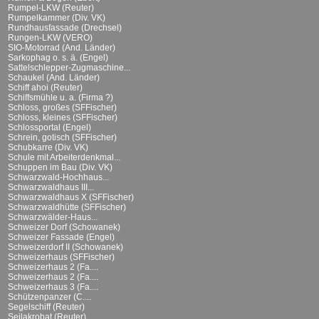
Rumpel-LKW (Reuter)
Rumpelkammer (Div. VK)
Rundhausfassade (Drechsel)
Rungen-LKW (VERO)
SIO-Motorrad (And. Länder)
Sarkophag o. s. ä. (Engel)
Sattelschlepper-Zugmaschine...
Schaukel (And. Länder)
Schiff ahoi (Reuter)
Schiffsmühle u. a. (Firma ?)
Schloss, großes (SFFischer)
Schloss, kleines (SFFischer)
Schlossportal (Engel)
Schrein, gotisch (SFFischer)
Schubkarre (Div. VK)
Schule mit Arbeiterdenkmal...
Schuppen im Bau (Div. VK)
Schwarzwald-Hochhaus...
Schwarzwaldhaus III...
Schwarzwaldhaus X (SFFischer)
Schwarzwaldhütte (SFFischer)
Schwarzwälder-Haus...
Schweizer Dorf (Schowanek)
Schweizer Fassade (Engel)
Schweizerdorf II (Schowanek)
Schweizerhaus (SFFischer)
Schweizerhaus 2 (Fa....
Schweizerhaus 2 (Fa....
Schweizerhaus 3 (Fa....
Schützenpanzer (C....
Segelschiff (Reuter)
Seilakrobat (Reuter)