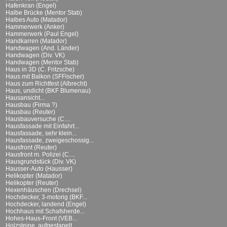
Hafenkran (Engel)
Halbe Brücke (Mentor Stab)
Halbes Auto (Matador)
Hammerwerk (Anker)
Hammerwerk (Paul Engel)
Handkarren (Matador)
Handwagen (And. Länder)
Handwagen (Div. VK)
Handwagen (Mentor Stab)
Haus in 3D (C. Fritzsche)
Haus mit Balkon (SFFischer)
Haus zum Richtfest (Albrecht)
Haus, undicht (BKF Blumenau)
Hausansicht...
Hausbau (Firma ?)
Hausbau (Reuter)
Hausbauversuche (C....
Hausfassade mit Einfahrt...
Hausfassade, sehr klein...
Hausfassade, zweigeschossig...
Hausfront (Reuter)
Hausfront m. Polizei (C....
Hausgrundstück (Div. VK)
Hausser-Auto (Hausser)
Helikopter (Matador)
Helikopter (Reuter)
Hexenhäuschen (Drechsel)
Hochdecker, 3-motorig (BKF...
Hochdecker, landend (Engel)
Hochhaus mit Schafsherde...
Hohes-Haus-Front (VEB...
Holzsteine, aufgestapelt...