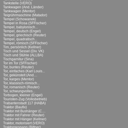
Tankstelle (VERO)
Tankwagen (And. Länder)
Tankwagen (Mentor)
Teigrührmaschine (Matador)
Tempel (Schowanek)
Tempel in Rosa (SFFischer)
Tempel, babylonisch...
Tempel, deutsch (Engel)
Tempel, griechisch (Reuter)
Tempel, quadratisch...
Tempel, römisch (SFFischer)
Tim, persönlich (Kellner)
Tisch und Sessel (Div. VK)
Tisch und Stühle (ALLBA)
Tischgarnitur (Sina)
Tor im Tor (SFFischer)
Tor, buntes (Reuter)
Tor, einfaches (Karl Louis...
Tor, gekünstelt (And....
Tor, karges (Mentor)
Tor, klassisch-römisch...
Tor, romanisch (Reuter)
Tor, schwungvolles...
Torbogen, kleiner (Engel)
Touristen-Zug (Volksbetrieb)
Trabantenstadt 117 (HABA)
Traktor (Baufix)
Traktor mit Bushänger (C....
Traktor mit Fahrer (Reuter)
Traktor mit Hänger (Kellner)
Traktor, motorisiert (VERO)
Traktorgespann (Bittner)