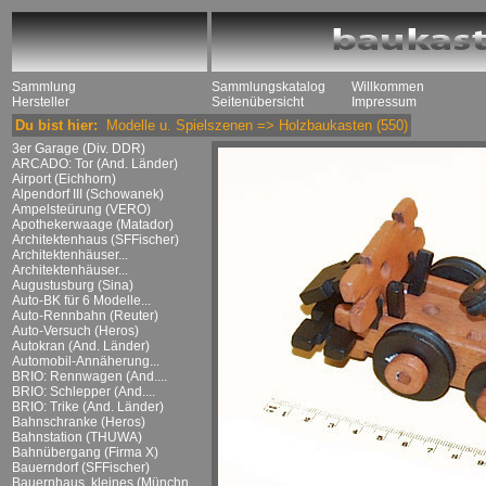
Sammlung
Sammlungskatalog
Willkommen
Hersteller
Seitenübersicht
Impressum
Du bist hier:
Modelle u. Spielszenen
=>
Holzbaukasten
(550)
3er Garage (Div. DDR)
ARCADO: Tor (And. Länder)
Airport (Eichhorn)
Alpendorf III (Schowanek)
Ampelsteürung (VERO)
Apothekerwaage (Matador)
Architektenhaus (SFFischer)
Architektenhäuser...
Architektenhäuser...
Augustusburg (Sina)
Auto-BK für 6 Modelle...
Auto-Rennbahn (Reuter)
Auto-Versuch (Heros)
Autokran (And. Länder)
Automobil-Annäherung...
BRIO: Rennwagen (And....
BRIO: Schlepper (And....
BRIO: Trike (And. Länder)
Bahnschranke (Heros)
Bahnstation (THUWA)
Bahnübergang (Firma X)
Bauerndorf (SFFischer)
Bauernhaus, kleines (Münchn....