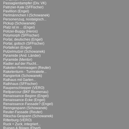
Passagierdampfer (Div. VK)
Patrizier-Kate (SFFischer)
Pavillion (Engel)
Perlmännchen I (Schowanek)
Personenzug, nostalgisch...
Pickup (Schowanek)
Platz ist in ... (Engel)
Polizei-Buggy (Heros)
Polymorph (SFFischer)
Portal, deutsches (Engel)
Portal, gotisch (SFFischer)
Portalkran (Engel)
Putzelmutzel (Schowanek)
Pyramide (And. Länder)
Pyramide (Mentor)
Radler auf der Flucht...
Raketen-Rennwagen (Reuter)
Raketenturm - Turmrakete...
Rangierlok (Schowanek)
Rathaus mit Garten...
Rathhaus (SFFischer)
Raupenschlepper (VERO)
Reitparcour (BKF Blumenau)
Renaissance-Beginn (Engel)
Renaissance-Ecke (Engel)
Renaissance-Fassade? (Engel)
Renngespann (Schowanek)
Reuter-Fassade (Reuter)
Rikscha-Gespann (Schowanek)
Ritterburg (VERO)
Ruck + Zuck, integriert...
Ruinen & Bögen (Ebert)