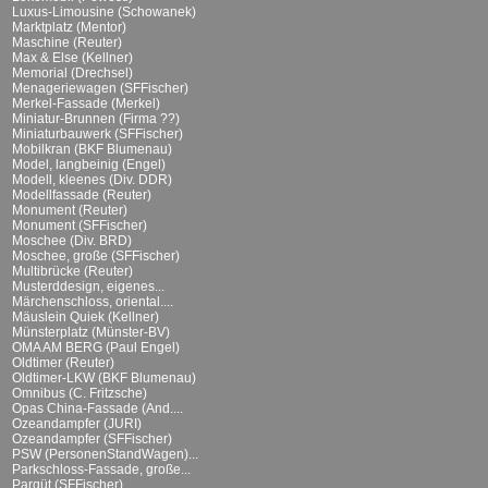
Luxus-Limousine (Schowanek)
Marktplatz (Mentor)
Maschine (Reuter)
Max & Else (Kellner)
Memorial (Drechsel)
Menageriewagen (SFFischer)
Merkel-Fassade (Merkel)
Miniatur-Brunnen (Firma ??)
Miniaturbauwerk (SFFischer)
Mobilkran (BKF Blumenau)
Model, langbeinig (Engel)
Modell, kleenes (Div. DDR)
Modellfassade (Reuter)
Monument (Reuter)
Monument (SFFischer)
Moschee (Div. BRD)
Moschee, große (SFFischer)
Multibrücke (Reuter)
Musterddesign, eigenes...
Märchenschloss, oriental....
Mäuslein Quiek (Kellner)
Münsterplatz (Münster-BV)
OMA AM BERG (Paul Engel)
Oldtimer (Reuter)
Oldtimer-LKW (BKF Blumenau)
Omnibus (C. Fritzsche)
Opas China-Fassade (And....
Ozeandampfer (JURI)
Ozeandampfer (SFFischer)
PSW (PersonenStandWagen)...
Parkschloss-Fassade, große...
Parqüt (SFFischer)