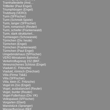
Tramhaltestelle (And....
Trittleiter (Paul Engel)
Triumphbogen (Engel)
Trutzburg (VERO)
Turm (SFFischer)
Turm (Schmidt-Spiele)
Turm, langer (SFFischer)
Turm, romanisch (Reuter)
Turm, schiefer (Frankenwald)
Turm, stark strukturiert...
Turmwagen (Schowanek)
Türmchen (Div. heute)
Türmchen (Engel)
Türmchen (Frankenwald)
Türmchen (Paul Engel)
Umgebindehaus (SFFischer)
VERO Miniaturen Bahnhof...
Verkehrsflugzeug 152 (BKF...
Verwunschenes Schloss (Engel)
Viadukt (C. Fritzsche)
Viadukt, römisch (Drechsel)
Villa (Firma ?)&&1
Villa (SFFischer)
Villa, klein (C. Fritzsche)
Vogel im Zoo (Engel)
Vogel, ausbalanciert (Reuter)
Vogel, bunter (Reuter)
Vogel-Futterhaus (Div. VK)
Volkspalast (SFFischer)
Vorgarten (Ebert)
Wandstück (Spranger)
Wasserflugzeug (BKF