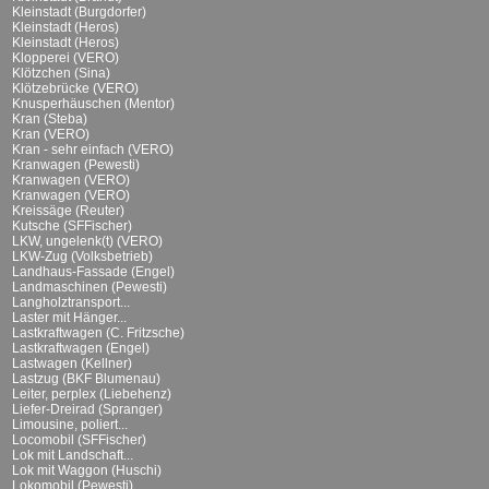
Kleinstadt (Burgdorfer)
Kleinstadt (Heros)
Kleinstadt (Heros)
Klopperei (VERO)
Klötzchen (Sina)
Klötzebrücke (VERO)
Knusperhäuschen (Mentor)
Kran (Steba)
Kran (VERO)
Kran - sehr einfach (VERO)
Kranwagen (Pewesti)
Kranwagen (VERO)
Kranwagen (VERO)
Kreissäge (Reuter)
Kutsche (SFFischer)
LKW, ungelenk(t) (VERO)
LKW-Zug (Volksbetrieb)
Landhaus-Fassade (Engel)
Landmaschinen (Pewesti)
Langholztransport...
Laster mit Hänger...
Lastkraftwagen (C. Fritzsche)
Lastkraftwagen (Engel)
Lastwagen (Kellner)
Lastzug (BKF Blumenau)
Leiter, perplex (Liebehenz)
Liefer-Dreirad (Spranger)
Limousine, poliert...
Locomobil (SFFischer)
Lok mit Landschaft...
Lok mit Waggon (Huschi)
Lokomobil (Pewesti)