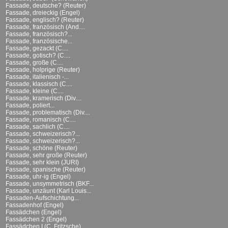
Fassade, deutsche? (Reuter)
Fassade, dreieckig (Engel)
Fassade, englisch? (Reuter)
Fassade, französisch (And....
Fassade, französisch?...
Fassade, französische...
Fassade, gezackt (C....
Fassade, gotisch? (C....
Fassade, große (C....
Fassade, holprige (Reuter)
Fassade, italienisch -...
Fassade, klassisch (C....
Fassade, kleine (C....
Fassade, kramerisch (Div....
Fassade, poliert...
Fassade, problematisch (Div....
Fassade, romanisch (C....
Fassade, sachlich (C....
Fassade, schweizerisch?...
Fassade, schweizerisch?...
Fassade, schöne (Reuter)
Fassade, sehr große (Reuter)
Fassade, sehr klein (JURI)
Fassade, spanische (Reuter)
Fassade, uhr-ig (Engel)
Fassade, unsymmetrisch (BKF...
Fassade, unzäunt (Karl Louis...
Fassaden-Aufschichtung...
Fassadenhof (Engel)
Fassädchen (Engel)
Fassädchen 2 (Engel)
Fassädchen I (C. Fritzsche)