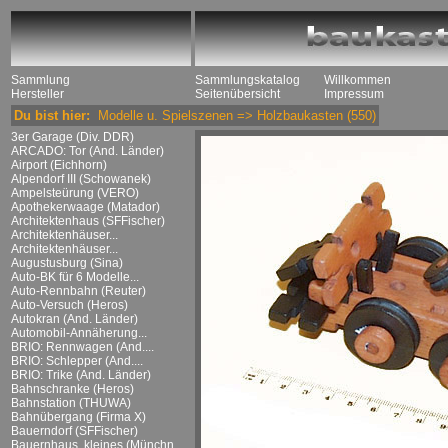
Sammlung
Sammlungskatalog
Willkommen
Hersteller
Seitenübersicht
Impressum
Du bist hier:
Modelle u. Spielszenen
=>
Holzbaukasten
(550)
3er Garage (Div. DDR)
ARCADO: Tor (And. Länder)
Airport (Eichhorn)
Alpendorf III (Schowanek)
Ampelsteürung (VERO)
Apothekerwaage (Matador)
Architektenhaus (SFFischer)
Architektenhäuser...
Architektenhäuser...
Augustusburg (Sina)
Auto-BK für 6 Modelle...
Auto-Rennbahn (Reuter)
Auto-Versuch (Heros)
Autokran (And. Länder)
Automobil-Annäherung...
BRIO: Rennwagen (And....
BRIO: Schlepper (And....
BRIO: Trike (And. Länder)
Bahnschranke (Heros)
Bahnstation (THUWA)
Bahnübergang (Firma X)
Bauerndorf (SFFischer)
Bauernhaus, kleines (Münchn....