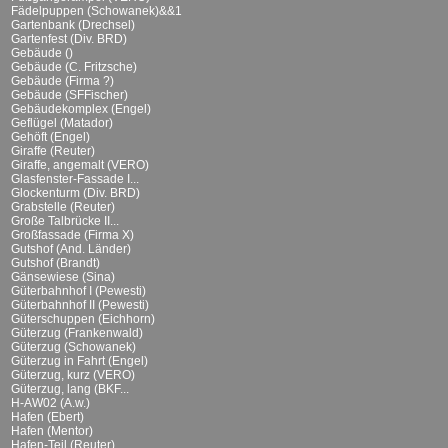
Fädelpuppen (Schowanek)&&1
Gartenbank (Drechsel)
Gartenfest (Div. BRD)
Gebäude ()
Gebäude (C. Fritzsche)
Gebäude (Firma ?)
Gebäude (SFFischer)
Gebäudekomplex (Engel)
Geflügel (Matador)
Gehöft (Engel)
Giraffe (Reuter)
Giraffe, angemalt (VERO)
Glasfenster-Fassade I...
Glockenturm (Div. BRD)
Grabstelle (Reuter)
Große Talbrücke II...
Großfassade (Firma X)
Gutshof (And. Länder)
Gutshof (Brandt)
Gänsewiese (Sina)
Güterbahnhof I (Pewesti)
Güterbahnhof II (Pewesti)
Güterschuppen (Eichhorn)
Güterzug (Frankenwald)
Güterzug (Schowanek)
Güterzug in Fahrt (Engel)
Güterzug, kurz (VERO)
Güterzug, lang (BKF...
H-AW02 (A.w.)
Hafen (Ebert)
Hafen (Mentor)
Hafen-Teil (Reuter)