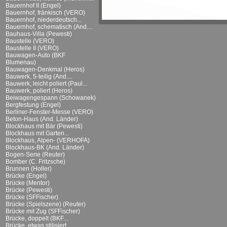
Bauernhof II (Engel)
Bauernhof, fränkisch (VERO)
Bauernhof, niederdeutsch...
Bauernhof, schematisch (And....
Bauhaus-Villa (Pewesti)
Baustelle (VERO)
Baustelle II (VERO)
Bauwagen-Auto (BKF
Blumenau)
Bauwagen-Denkmal (Heros)
Bauwerk, 5-teilig (And....
Bauwerk, leicht poliert (Paul...
Bauwerk, poliert (Heros)
Beiwagengespann (Schowanek)
Bergfestung (Engel)
Berliner-Fenster-Messe (VERO)
Beton-Haus (And. Länder)
Blockhaus mit Bär (Pewesti)
Blockhaus mit Garten...
Blockhaus, Alpen- (VERHOFA)
Blockhaus-BK (And. Länder)
Bogen-Serie (Reuter)
Bomber (C. Fritzsche)
Brunnen (Holler)
Brücke (Engel)
Brücke (Mentor)
Brücke (Pewesti)
Brücke (SFFischer)
Brücke (Spielszene) (Reuter)
Brücke mit Zug (SFFischer)
Brücke, doppelt (BKF...
Brücke, etwas stilisiert...