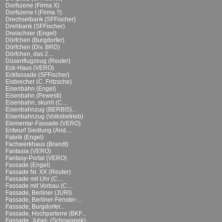
Dorfszene (Firma X)
Dorfszene I (Firma ?)
Drechselbank (SFFischer)
Drehbank (SFFischer)
Dreiachser (Engel)
Dörfchen (Burgdorfer)
Dörfchen (Div. BRD)
Dörfchen, das 2....
Düsenflugzeug (Reuter)
Eck-Haus (VERO)
Eckfassade (SFFischer)
Eisbrecher (C. Fritzsche)
Eisenbahn (Engel)
Eisenbahn (Pewesti)
Eisenbahn, skurril (C....
Eisenbahnzug (BERBIS)...
Eisenbahnzug (Volksbetrieb)
Elementar-Fassade (VERO)
Entwurf Siedlung (And....
Fabrik (Engel)
Fachwerkhaus (Brandt)
Fantasia (VERO)
Fantasy-Portal (VERO)
Fassade (Engel)
Fassade Nr. XX (Reuter)
Fassade mit Uhr (C....
Fassade mit Vorbau (C....
Fassade, Berliner (JURI)
Fassade, Berliner-Fenster-...
Fassade, Burgdorfer...
Fassade, Hochparterre (BKF...
Fassade, Jubel- (Schowanek)