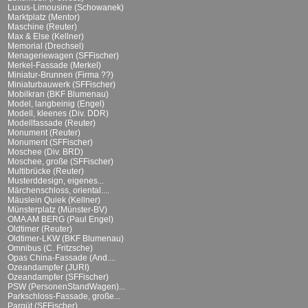
Luxus-Limousine (Schowanek)
Marktplatz (Mentor)
Maschine (Reuter)
Max & Else (Kellner)
Memorial (Drechsel)
Menageriewagen (SFFischer)
Merkel-Fassade (Merkel)
Miniatur-Brunnen (Firma ??)
Miniaturbauwerk (SFFischer)
Mobilkran (BKF Blumenau)
Model, langbeinig (Engel)
Modell, kleenes (Div. DDR)
Modellfassade (Reuter)
Monument (Reuter)
Monument (SFFischer)
Moschee (Div. BRD)
Moschee, große (SFFischer)
Multibrücke (Reuter)
Musterddesign, eigenes...
Märchenschloss, oriental....
Mäuslein Quiek (Kellner)
Münsterplatz (Münster-BV)
OMA AM BERG (Paul Engel)
Oldtimer (Reuter)
Oldtimer-LKW (BKF Blumenau)
Omnibus (C. Fritzsche)
Opas China-Fassade (And....
Ozeandampfer (JURI)
Ozeandampfer (SFFischer)
PSW (PersonenStandWagen)...
Parkschloss-Fassade, große...
Parqüt (SFFischer)