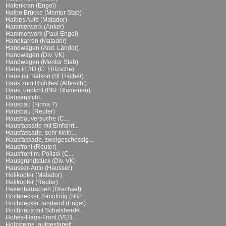
Hafenkran (Engel)
Halbe Brücke (Mentor Stab)
Halbes Auto (Matador)
Hammerwerk (Anker)
Hammerwerk (Paul Engel)
Handkarren (Matador)
Handwagen (And. Länder)
Handwagen (Div. VK)
Handwagen (Mentor Stab)
Haus in 3D (C. Fritzsche)
Haus mit Balkon (SFFischer)
Haus zum Richtfest (Albrecht)
Haus, undicht (BKF Blumenau)
Hausansicht...
Hausbau (Firma ?)
Hausbau (Reuter)
Hausbauversuche (C....
Hausfassade mit Einfahrt...
Hausfassade, sehr klein...
Hausfassade, zweigeschossig...
Hausfront (Reuter)
Hausfront m. Polizei (C....
Hausgrundstück (Div. VK)
Hausser-Auto (Hausser)
Helikopter (Matador)
Helikopter (Reuter)
Hexenhäuschen (Drechsel)
Hochdecker, 3-motorig (BKF...
Hochdecker, landend (Engel)
Hochhaus mit Schafsherde...
Hohes-Haus-Front (VEB...
Holzsteine, aufgestapelt...