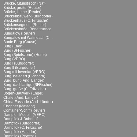
Brücke, futuristiscch (Näf)
Brücke, große (Reuter)
Brücke, kleine (Reuter)
Brückenbauwerk (Burgdorfer)
Brückenhaus (C. Fritzsche)
Brückensegment (Reuter)
Brückenstraße, Renaissance-...
Bungalow (Reuter)
Bungalow mit Walmdach (C....
Bunte Burg (Cause)
Burg (Ebert)
Burg (SFFischer)
Burg (Spielszene) (Heros)
Burg (VERO)
Burg I (Burgdorfer)
Burg II (Burgdorfer)
Burg mit Inventar (VERO)
Burg, belagert (Eichhorn)
Burg, bunt (And. Länder)
Burg, dachlastige (SFFischer)
Burg, große (C. Fritzsche)
Bögen-Bauwerk (Engel)
Chalet (And. Länder)
China-Fassade (And. Länder)
Chopper (Matador)
Container-Schiff (Reuter)
Dampfer, Modell- (VERO)
Dampflok & Bahnhof...
Dampflok (Burgdorfer)
Dampflok (C. Fritzsche)
Dampflok (Matador)
Dampflok (Pewesti)