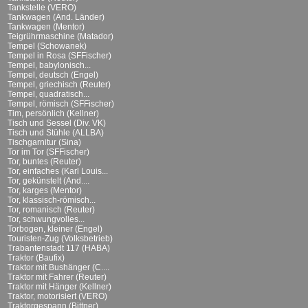
Tankstelle (VERO)
Tankwagen (And. Länder)
Tankwagen (Mentor)
Teigrührmaschine (Matador)
Tempel (Schowanek)
Tempel in Rosa (SFFischer)
Tempel, babylonisch...
Tempel, deutsch (Engel)
Tempel, griechisch (Reuter)
Tempel, quadratisch...
Tempel, römisch (SFFischer)
Tim, persönlich (Kellner)
Tisch und Sessel (Div. VK)
Tisch und Stühle (ALLBA)
Tischgarnitur (Sina)
Tor im Tor (SFFischer)
Tor, buntes (Reuter)
Tor, einfaches (Karl Louis...
Tor, gekünstelt (And....
Tor, karges (Mentor)
Tor, klassisch-römisch...
Tor, romanisch (Reuter)
Tor, schwungvolles...
Torbogen, kleiner (Engel)
Touristen-Zug (Volksbetrieb)
Trabantenstadt 117 (HABA)
Traktor (Baufix)
Traktor mit Bushänger (C....
Traktor mit Fahrer (Reuter)
Traktor mit Hänger (Kellner)
Traktor, motorisiert (VERO)
Traktorgespann (Bittner)