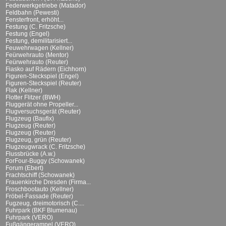
Federwerkgetriebe (Matador)
Feldbahn (Pewesti)
Fensterfront, erhöht...
Festung (C. Fritzsche)
Festung (Engel)
Festung, demilitarisiert...
Feuwehrwagen (Kellner)
Feürwehrauto (Mentor)
Feürwehrauto (Reuter)
Fiasko auf Rädern (Eichhorn)
Figuren-Steckspiel (Engel)
Figuren-Steckspiel (Reuter)
Flak (Kellner)
Flotter Flitzer (BWH)
Fluggerät ohne Propeller...
Flugversuchsgerät (Reuter)
Flugzeug (Baufix)
Flugzeug (Reuter)
Flugzeug (Reuter)
Flugzeug, grün (Reuter)
Flugzeugwrack (C. Fritzsche)
Flussbrücke (A.w.)
ForFour-Buggy (Schowanek)
Forum (Ebert)
Frachtschiff (Schowanek)
Frauenkirche Dresden (Firma...
Froschbootauto (Kellner)
Fröbel-Fassade (Reuter)
Fugzeug, dreimotorisch (C....
Fuhrpark (BKF Blumenau)
Fuhrpark (VERO)
Fußgängerampel (VERO)