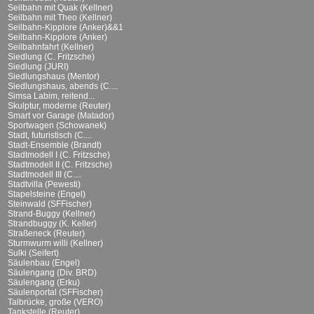
Seilbahn mit Quak (Kellner)
Seilbahn mit Theo (Kellner)
Seilbahn-Kipplore (Anker)&&1
Seilbahn-Kipplore (Anker)
Seilbahnfahrt (Kellner)
Siedlung (C. Fritzsche)
Siedlung (JURI)
Siedlungshaus (Mentor)
Siedlungshaus, abends (C....
Simsa Labim, reitend...
Skulptur, moderne (Reuter)
Smart vor Garage (Matador)
Sportwagen (Schowanek)
Stadt, futuristisch (C....
Stadt-Ensemble (Brandt)
Stadtmodell I (C. Fritzsche)
Stadtmodell II (C. Fritzsche)
Stadtmodell III (C....
Stadtvilla (Pewesti)
Stapelsteine (Engel)
Steinwald (SFFischer)
Strand-Buggy (Kellner)
Strandbuggy (K. Keller)
Straßeneck (Reuter)
Sturmwurm willi (Kellner)
Sulki (Seifert)
Säulenbau (Engel)
Säulengang (Div. BRD)
Säulengang (Erku)
Säulenportal (SFFischer)
Talbrücke, große (VERO)
Tankstelle (Reuter)