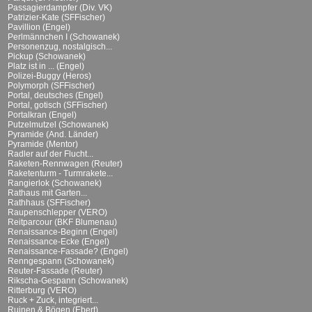
Passagierdampfer (Div. VK)
Patrizier-Kate (SFFischer)
Pavillion (Engel)
Perlmännchen I (Schowanek)
Personenzug, nostalgisch...
Pickup (Schowanek)
Platz ist in ... (Engel)
Polizei-Buggy (Heros)
Polymorph (SFFischer)
Portal, deutsches (Engel)
Portal, gotisch (SFFischer)
Portalkran (Engel)
Putzelmutzel (Schowanek)
Pyramide (And. Länder)
Pyramide (Mentor)
Radler auf der Flucht...
Raketen-Rennwagen (Reuter)
Raketenturm - Turmrakete...
Rangierlok (Schowanek)
Rathaus mit Garten...
Rathhaus (SFFischer)
Raupenschlepper (VERO)
Reitparcour (BKF Blumenau)
Renaissance-Beginn (Engel)
Renaissance-Ecke (Engel)
Renaissance-Fassade? (Engel)
Renngespann (Schowanek)
Reuter-Fassade (Reuter)
Rikscha-Gespann (Schowanek)
Ritterburg (VERO)
Ruck + Zuck, integriert...
Ruinen & Bögen (Ebert)