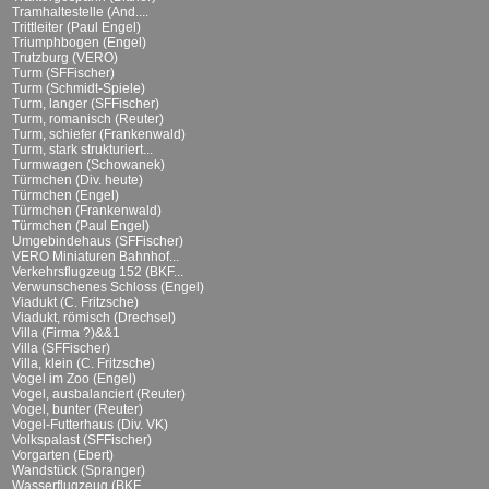
Tramhaltestelle (And....
Trittleiter (Paul Engel)
Triumphbogen (Engel)
Trutzburg (VERO)
Turm (SFFischer)
Turm (Schmidt-Spiele)
Turm, langer (SFFischer)
Turm, romanisch (Reuter)
Turm, schiefer (Frankenwald)
Turm, stark strukturiert...
Turmwagen (Schowanek)
Türmchen (Div. heute)
Türmchen (Engel)
Türmchen (Frankenwald)
Türmchen (Paul Engel)
Umgebindehaus (SFFischer)
VERO Miniaturen Bahnhof...
Verkehrsflugzeug 152 (BKF...
Verwunschenes Schloss (Engel)
Viadukt (C. Fritzsche)
Viadukt, römisch (Drechsel)
Villa (Firma ?)&&1
Villa (SFFischer)
Villa, klein (C. Fritzsche)
Vogel im Zoo (Engel)
Vogel, ausbalanciert (Reuter)
Vogel, bunter (Reuter)
Vogel-Futterhaus (Div. VK)
Volkspalast (SFFischer)
Vorgarten (Ebert)
Wandstück (Spranger)
Wasserflugzeug (BKF