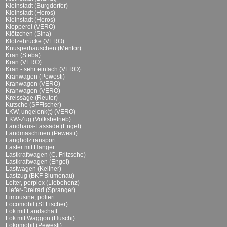
Kleinstadt (Burgdorfer)
Kleinstadt (Heros)
Kleinstadt (Heros)
Klopperei (VERO)
Klötzchen (Sina)
Klötzebrücke (VERO)
Knusperhäuschen (Mentor)
Kran (Steba)
Kran (VERO)
Kran - sehr einfach (VERO)
Kranwagen (Pewesti)
Kranwagen (VERO)
Kranwagen (VERO)
Kreissäge (Reuter)
Kutsche (SFFischer)
LKW, ungelenk(t) (VERO)
LKW-Zug (Volksbetrieb)
Landhaus-Fassade (Engel)
Landmaschinen (Pewesti)
Langholztransport...
Laster mit Hänger...
Lastkraftwagen (C. Fritzsche)
Lastkraftwagen (Engel)
Lastwagen (Kellner)
Lastzug (BKF Blumenau)
Leiter, perplex (Liebehenz)
Liefer-Dreirad (Spranger)
Limousine, poliert...
Locomobil (SFFischer)
Lok mit Landschaft...
Lok mit Waggon (Huschi)
Lokomobil (Pewesti)