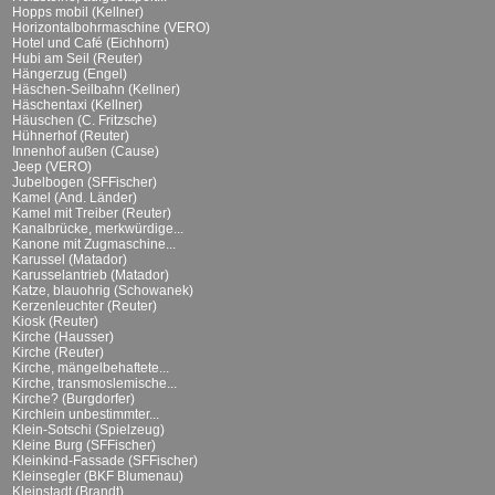
Hopps mobil (Kellner)
Horizontalbohrmaschine (VERO)
Hotel und Café (Eichhorn)
Hubi am Seil (Reuter)
Hängerzug (Engel)
Häschen-Seilbahn (Kellner)
Häschentaxi (Kellner)
Häuschen (C. Fritzsche)
Hühnerhof (Reuter)
Innenhof außen (Cause)
Jeep (VERO)
Jubelbogen (SFFischer)
Kamel (And. Länder)
Kamel mit Treiber (Reuter)
Kanalbrücke, merkwürdige...
Kanone mit Zugmaschine...
Karussel (Matador)
Karusselantrieb (Matador)
Katze, blauohrig (Schowanek)
Kerzenleuchter (Reuter)
Kiosk (Reuter)
Kirche (Hausser)
Kirche (Reuter)
Kirche, mängelbehaftete...
Kirche, transmoslemische...
Kirche? (Burgdorfer)
Kirchlein unbestimmter...
Klein-Sotschi (Spielzeug)
Kleine Burg (SFFischer)
Kleinkind-Fassade (SFFischer)
Kleinsegler (BKF Blumenau)
Kleinstadt (Brandt)