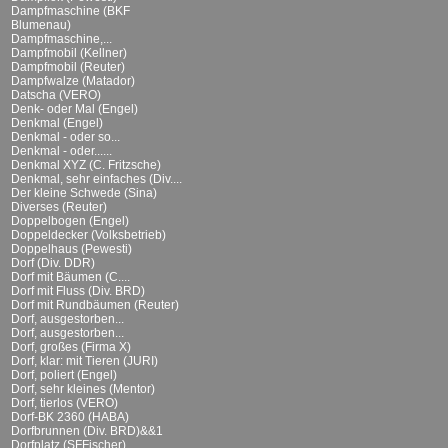
Dampfmaschine (BKF
Blumenau)
Dampfmaschine,...
Dampfmobil (Kellner)
Dampfmobil (Reuter)
Dampfwalze (Matador)
Datscha (VERO)
Denk- oder Mal (Engel)
Denkmal (Engel)
Denkmal - oder so...
Denkmal - oder......
Denkmal XYZ (C. Fritzsche)
Denkmal, sehr einfaches (Div....
Der kleine Schwede (Sina)
Diverses (Reuter)
Doppelbogen (Engel)
Doppeldecker (Volksbetrieb)
Doppelhaus (Pewesti)
Dorf (Div. DDR)
Dorf mit Bäumen (C....
Dorf mit Fluss (Div. BRD)
Dorf mit Rundbäumen (Reuter)
Dorf, ausgestorben...
Dorf, ausgestorben...
Dorf, großes (Firma X)
Dorf, klar: mit Tieren (JURI)
Dorf, poliert (Engel)
Dorf, sehr kleines (Mentor)
Dorf, tierlos (VERO)
Dorf-BK 2360 (HABA)
Dorfbrunnen (Div. BRD)&&1
Dorfplatz (SFFischer)