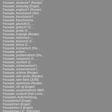
Fassade, deutsche? (Reuter)
Fassade, dreieckig (Engel)
Fassade, englisch? (Reuter)
Fassade, französisch (And....
Fassade, französisch?...
Fassade, französische...
Fassade, gezackt (C....
Fassade, gotisch? (C....
Fassade, große (C....
Fassade, holprige (Reuter)
Fassade, italienisch -...
Fassade, klassisch (C....
Fassade, kleine (C....
Fassade, kramerisch (Div....
Fassade, poliert...
Fassade, problematisch (Div....
Fassade, romanisch (C....
Fassade, sachlich (C....
Fassade, schweizerisch?...
Fassade, schweizerisch?...
Fassade, schöne (Reuter)
Fassade, sehr große (Reuter)
Fassade, sehr klein (JURI)
Fassade, spanische (Reuter)
Fassade, uhr-ig (Engel)
Fassade, unsymmetrisch (BKF...
Fassade, unzäunt (Karl Louis...
Fassaden-Aufschichtung...
Fassadenhof (Engel)
Fassädchen (Engel)
Fassädchen 2 (Engel)
Fassädchen I (C. Fritzsche)