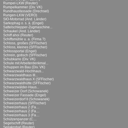
Rumpel-LKW (Reuter)
Rumpelkammer (Div. VK)
Rundhausfassade (Drechsel)
Rungen-LKW (VERO)
SIO-Motorrad (And. Länder)
Sarkophag o. s. ä. (Engel)
Sattelschlepper-Zugmaschine...
Schaukel (And. Länder)
Schiff ahoi (Reuter)
Schiffsmühle u. a. (Firma ?)
Schloss, großes (SFFischer)
Schloss, kleines (SFFischer)
Schlossportal (Engel)
Schrein, gotisch (SFFischer)
Schubkarre (Div. VK)
Schule mit Arbeiterdenkmal...
Schuppen im Bau (Div. VK)
Schwarzwald-Hochhaus...
Schwarzwaldhaus III...
Schwarzwaldhaus X (SFFischer)
Schwarzwaldhütte (SFFischer)
Schwarzwälder-Haus...
Schweizer Dorf (Schowanek)
Schweizer Fassade (Engel)
Schweizerdorf II (Schowanek)
Schweizerhaus (SFFischer)
Schweizerhaus 2 (Fa....
Schweizerhaus 2 (Fa....
Schweizerhaus 3 (Fa....
Schützenpanzer (C....
Segelschiff (Reuter)
Seilakrobat (Reuter)