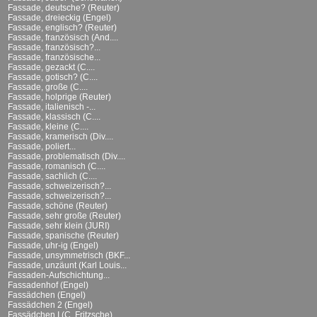
Fassade, deutsche? (Reuter)
Fassade, dreieckig (Engel)
Fassade, englisch? (Reuter)
Fassade, französisch (And....
Fassade, französisch?...
Fassade, französische...
Fassade, gezackt (C....
Fassade, gotisch? (C....
Fassade, große (C....
Fassade, holprige (Reuter)
Fassade, italienisch -...
Fassade, klassisch (C....
Fassade, kleine (C....
Fassade, kramerisch (Div....
Fassade, poliert...
Fassade, problematisch (Div....
Fassade, romanisch (C....
Fassade, sachlich (C....
Fassade, schweizerisch?...
Fassade, schweizerisch?...
Fassade, schöne (Reuter)
Fassade, sehr große (Reuter)
Fassade, sehr klein (JURI)
Fassade, spanische (Reuter)
Fassade, uhr-ig (Engel)
Fassade, unsymmetrisch (BKF...
Fassade, unzäunt (Karl Louis...
Fassaden-Aufschichtung...
Fassadenhof (Engel)
Fassädchen (Engel)
Fassädchen 2 (Engel)
Fassädchen I (C. Fritzsche)