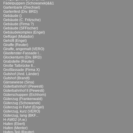
Fädelpuppen (Schowanek)&&1
Gartenbank (Drechsel)
Gartenfest (Div. BRD)
Gebäude ()
Gebäude (C. Fritzsche)
Gebäude (Firma ?)
Gebäude (SFFischer)
Gebäudekomplex (Engel)
Geflügel (Matador)
Gehöft (Engel)
Giraffe (Reuter)
Giraffe, angemalt (VERO)
Glasfenster-Fassade I...
Glockenturm (Div. BRD)
Grabstelle (Reuter)
Große Talbrücke II...
Großfassade (Firma X)
Gutshof (And. Länder)
Gutshof (Brandt)
Gänsewiese (Sina)
Güterbahnhof I (Pewesti)
Güterbahnhof II (Pewesti)
Güterschuppen (Eichhorn)
Güterzug (Frankenwald)
Güterzug (Schowanek)
Güterzug in Fahrt (Engel)
Güterzug, kurz (VERO)
Güterzug, lang (BKF...
H-AW02 (A.w.)
Hafen (Ebert)
Hafen (Mentor)
Hafen-Teil (Reuter)