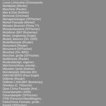
Luxus-Limousine (Schowanek)
Marktplatz (Mentor)
Maschine (Reuter)
Max & Else (Kellner)
Memorial (Drechsel)
Menageriewagen (SFFischer)
Merkel-Fassade (Merkel)
Miniatur-Brunnen (Firma ??)
Miniaturbauwerk (SFFischer)
Mobilkran (BKF Blumenau)
Model, langbeinig (Engel)
Modell, kleenes (Div. DDR)
Modellfassade (Reuter)
Monument (Reuter)
Monument (SFFischer)
Moschee (Div. BRD)
Moschee, große (SFFischer)
Multibrücke (Reuter)
Musterddesign, eigenes...
Märchenschloss, oriental....
Mäuslein Quiek (Kellner)
Münsterplatz (Münster-BV)
OMA AM BERG (Paul Engel)
Oldtimer (Reuter)
Oldtimer-LKW (BKF Blumenau)
Omnibus (C. Fritzsche)
Opas China-Fassade (And....
Ozeandampfer (JURI)
Ozeandampfer (SFFischer)
PSW (PersonenStandWagen)...
Parkschloss-Fassade, große...
Parqüt (SFFischer)