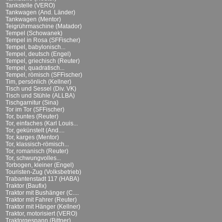
Tankstelle (VERO)
Tankwagen (And. Länder)
Tankwagen (Mentor)
Teigrührmaschine (Matador)
Tempel (Schowanek)
Tempel in Rosa (SFFischer)
Tempel, babylonisch...
Tempel, deutsch (Engel)
Tempel, griechisch (Reuter)
Tempel, quadratisch...
Tempel, römisch (SFFischer)
Tim, persönlich (Kellner)
Tisch und Sessel (Div. VK)
Tisch und Stühle (ALLBA)
Tischgarnitur (Sina)
Tor im Tor (SFFischer)
Tor, buntes (Reuter)
Tor, einfaches (Karl Louis...
Tor, gekünstelt (And....
Tor, karges (Mentor)
Tor, klassisch-römisch...
Tor, romanisch (Reuter)
Tor, schwungvolles...
Torbogen, kleiner (Engel)
Touristen-Zug (Volksbetrieb)
Trabantenstadt 117 (HABA)
Traktor (Baufix)
Traktor mit Bushänger (C....
Traktor mit Fahrer (Reuter)
Traktor mit Hänger (Kellner)
Traktor, motorisiert (VERO)
Traktorgespann (Bittner)