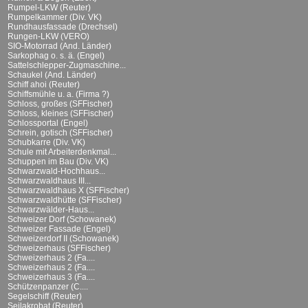
Rumpel-LKW (Reuter)
Rumpelkammer (Div. VK)
Rundhausfassade (Drechsel)
Rungen-LKW (VERO)
SIO-Motorrad (And. Länder)
Sarkophag o. s. ä. (Engel)
Sattelschlepper-Zugmaschine...
Schaukel (And. Länder)
Schiff ahoi (Reuter)
Schiffsmühle u. a. (Firma ?)
Schloss, großes (SFFischer)
Schloss, kleines (SFFischer)
Schlossportal (Engel)
Schrein, gotisch (SFFischer)
Schubkarre (Div. VK)
Schule mit Arbeiterdenkmal...
Schuppen im Bau (Div. VK)
Schwarzwald-Hochhaus...
Schwarzwaldhaus III...
Schwarzwaldhaus X (SFFischer)
Schwarzwaldhütte (SFFischer)
Schwarzwälder-Haus...
Schweizer Dorf (Schowanek)
Schweizer Fassade (Engel)
Schweizerdorf II (Schowanek)
Schweizerhaus (SFFischer)
Schweizerhaus 2 (Fa....
Schweizerhaus 2 (Fa....
Schweizerhaus 3 (Fa....
Schützenpanzer (C....
Segelschiff (Reuter)
Seilakrobat (Reuter)