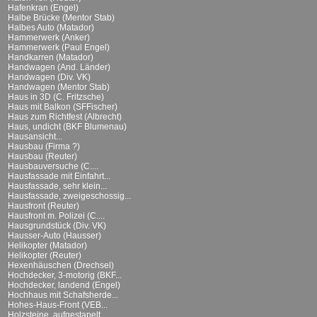
Hafenkran (Engel)
Halbe Brücke (Mentor Stab)
Halbes Auto (Matador)
Hammerwerk (Anker)
Hammerwerk (Paul Engel)
Handkarren (Matador)
Handwagen (And. Länder)
Handwagen (Div. VK)
Handwagen (Mentor Stab)
Haus in 3D (C. Fritzsche)
Haus mit Balkon (SFFischer)
Haus zum Richtfest (Albrecht)
Haus, undicht (BKF Blumenau)
Hausansicht...
Hausbau (Firma ?)
Hausbau (Reuter)
Hausbauversuche (C....
Hausfassade mit Einfahrt...
Hausfassade, sehr klein...
Hausfassade, zweigeschossig...
Hausfront (Reuter)
Hausfront m. Polizei (C....
Hausgrundstück (Div. VK)
Hausser-Auto (Hausser)
Helikopter (Matador)
Helikopter (Reuter)
Hexenhäuschen (Drechsel)
Hochdecker, 3-motorig (BKF...
Hochdecker, landend (Engel)
Hochhaus mit Schafsherde...
Hohes-Haus-Front (VEB...
Holzsteine, aufgestapelt...