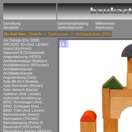
Sammlung
Sammlungskatalog
Willkommen
Hersteller
Seitenübersicht
Impressum
Du bist hier:
Modelle u. Spielszenen
=>
Holzbaukasten
(550)
3er Garage (Div. DDR)
ARCADO: Tor (And. Länder)
Airport (Eichhorn)
Alpendorf III (Schowanek)
Ampelsteürung (VERO)
Apothekerwaage (Matador)
Architektenhaus (SFFischer)
Architektenhäuser...
Architektenhäuser...
Augustusburg (Sina)
Auto-BK für 6 Modelle...
Auto-Rennbahn (Reuter)
Auto-Versuch (Heros)
Autokran (And. Länder)
Automobil-Annäherung...
BRIO: Rennwagen (And....
BRIO: Schlepper (And....
BRIO: Trike (And. Länder)
Bahnschranke (Heros)
Bahnstation (THUWA)
Bahnübergang (Firma X)
Bauerndorf (SFFischer)
Bauernhaus, kleines (Münchn....