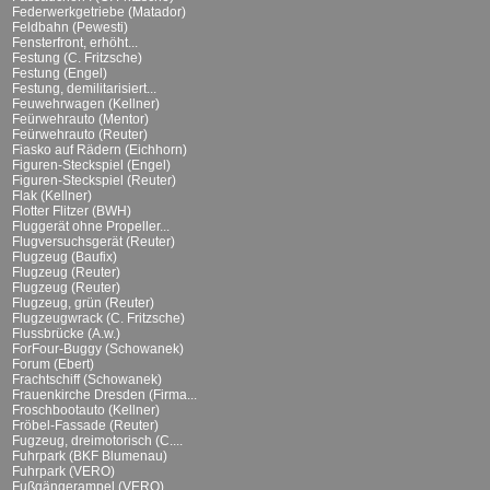
Federwerkgetriebe (Matador)
Feldbahn (Pewesti)
Fensterfront, erhöht...
Festung (C. Fritzsche)
Festung (Engel)
Festung, demilitarisiert...
Feuwehrwagen (Kellner)
Feürwehrauto (Mentor)
Feürwehrauto (Reuter)
Fiasko auf Rädern (Eichhorn)
Figuren-Steckspiel (Engel)
Figuren-Steckspiel (Reuter)
Flak (Kellner)
Flotter Flitzer (BWH)
Fluggerät ohne Propeller...
Flugversuchsgerät (Reuter)
Flugzeug (Baufix)
Flugzeug (Reuter)
Flugzeug (Reuter)
Flugzeug, grün (Reuter)
Flugzeugwrack (C. Fritzsche)
Flussbrücke (A.w.)
ForFour-Buggy (Schowanek)
Forum (Ebert)
Frachtschiff (Schowanek)
Frauenkirche Dresden (Firma...
Froschbootauto (Kellner)
Fröbel-Fassade (Reuter)
Fugzeug, dreimotorisch (C....
Fuhrpark (BKF Blumenau)
Fuhrpark (VERO)
Fußgängerampel (VERO)