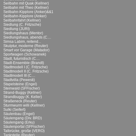
Seilbahn mit Quak (Kellner)
Seilbahn mit Theo (Kellner)
Seilbahn-Kipplore (Anker)&&1
Seilbahn-Kipplore (Anker)
Seilbahnfahrt (Kellner)
Siedlung (C. Fritzsche)
Siedlung (JURI)
Siedlungshaus (Mentor)
Siedlungshaus, abends (C....
Simsa Labim, reitend...
Skulptur, moderne (Reuter)
Smart vor Garage (Matador)
Sportwagen (Schowanek)
Stadt, futuristisch (C....
Stadt-Ensemble (Brandt)
Stadtmodell I (C. Fritzsche)
Stadtmodell II (C. Fritzsche)
Stadtmodell III (C....
Stadtvilla (Pewesti)
Stapelsteine (Engel)
Steinwald (SFFischer)
Strand-Buggy (Kellner)
Strandbuggy (K. Keller)
Straßeneck (Reuter)
Sturmwurm willi (Kellner)
Sulki (Seifert)
Säulenbau (Engel)
Säulengang (Div. BRD)
Säulengang (Erku)
Säulenportal (SFFischer)
Talbrücke, große (VERO)
Tankstelle (Reuter)