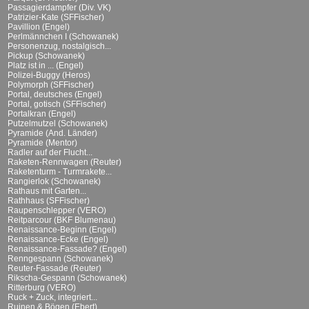
Passagierdampfer (Div. VK)
Patrizier-Kate (SFFischer)
Pavillion (Engel)
Perlmännchen I (Schowanek)
Personenzug, nostalgisch...
Pickup (Schowanek)
Platz ist in ... (Engel)
Polizei-Buggy (Heros)
Polymorph (SFFischer)
Portal, deutsches (Engel)
Portal, gotisch (SFFischer)
Portalkran (Engel)
Putzelmutzel (Schowanek)
Pyramide (And. Länder)
Pyramide (Mentor)
Radler auf der Flucht...
Raketen-Rennwagen (Reuter)
Raketenturm - Turmrakete...
Rangierlok (Schowanek)
Rathaus mit Garten...
Rathhaus (SFFischer)
Raupenschlepper (VERO)
Reitparcour (BKF Blumenau)
Renaissance-Beginn (Engel)
Renaissance-Ecke (Engel)
Renaissance-Fassade? (Engel)
Renngespann (Schowanek)
Reuter-Fassade (Reuter)
Rikscha-Gespann (Schowanek)
Ritterburg (VERO)
Ruck + Zuck, integriert...
Ruinen & Bögen (Ebert)