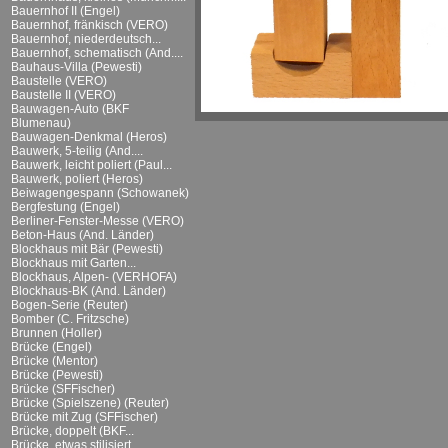
Bauernhof II (Engel)
Bauernhof, fränkisch (VERO)
Bauernhof, niederdeutsch...
Bauernhof, schematisch (And....
Bauhaus-Villa (Pewesti)
Baustelle (VERO)
Baustelle II (VERO)
Bauwagen-Auto (BKF
Blumenau)
Bauwagen-Denkmal (Heros)
Bauwerk, 5-teilig (And....
Bauwerk, leicht poliert (Paul...
Bauwerk, poliert (Heros)
Beiwagengespann (Schowanek)
Bergfestung (Engel)
Berliner-Fenster-Messe (VERO)
Beton-Haus (And. Länder)
Blockhaus mit Bär (Pewesti)
Blockhaus mit Garten...
Blockhaus, Alpen- (VERHOFA)
Blockhaus-BK (And. Länder)
Bogen-Serie (Reuter)
Bomber (C. Fritzsche)
Brunnen (Holler)
Brücke (Engel)
Brücke (Mentor)
Brücke (Pewesti)
Brücke (SFFischer)
Brücke (Spielszene) (Reuter)
Brücke mit Zug (SFFischer)
Brücke, doppelt (BKF...
Brücke, etwas stilisiert...