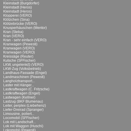
Kleinstadt (Burgdorfer)
Kleinstadt (Heros)
Kleinstadt (Heros)
Klopperei (VERO)
Klötzchen (Sina)
Klötzebrücke (VERO)
Knusperhäuschen (Mentor)
Kran (Steba)
Kran (VERO)
Kran - sehr einfach (VERO)
Kranwagen (Pewesti)
Kranwagen (VERO)
Kranwagen (VERO)
Kreissäge (Reuter)
Kutsche (SFFischer)
LKW, ungelenk(t) (VERO)
LKW-Zug (Volksbetrieb)
Landhaus-Fassade (Engel)
Landmaschinen (Pewesti)
Langholztransport...
Laster mit Hänger...
Lastkraftwagen (C. Fritzsche)
Lastkraftwagen (Engel)
Lastwagen (Kellner)
Lastzug (BKF Blumenau)
Leiter, perplex (Liebehenz)
Liefer-Dreirad (Spranger)
Limousine, poliert...
Locomobil (SFFischer)
Lok mit Landschaft...
Lok mit Waggon (Huschi)
Lokomobil (Pewesti)