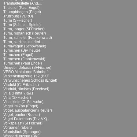
Tramhaltestelle (And....
Trittleiter (Paul Engel)
Triumphbogen (Engel)
Trutzburg (VERO)
Turm (SFFischer)
Turm (Schmidt-Spiele)
Turm, langer (SFFischer)
Turm, romanisch (Reuter)
Turm, schiefer (Frankenwald)
Turm, stark strukturiert...
Turmwagen (Schowanek)
Türmchen (Div. heute)
Türmchen (Engel)
Türmchen (Frankenwald)
Türmchen (Paul Engel)
Umgebindehaus (SFFischer)
VERO Miniaturen Bahnhof...
Verkehrsflugzeug 152 (BKF...
Verwunschenes Schloss (Engel)
Viadukt (C. Fritzsche)
Viadukt, römisch (Drechsel)
Villa (Firma ?)&&1
Villa (SFFischer)
Villa, klein (C. Fritzsche)
Vogel im Zoo (Engel)
Vogel, ausbalanciert (Reuter)
Vogel, bunter (Reuter)
Vogel-Futterhaus (Div. VK)
Volkspalast (SFFischer)
Vorgarten (Ebert)
Wandstück (Spranger)
Wasserflugzeug (BKF