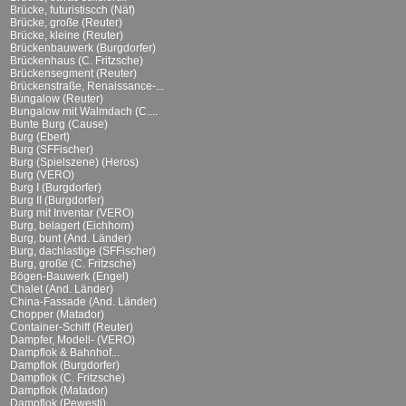
Brücke, futuristiscch (Näf)
Brücke, große (Reuter)
Brücke, kleine (Reuter)
Brückenbauwerk (Burgdorfer)
Brückenhaus (C. Fritzsche)
Brückensegment (Reuter)
Brückenstraße, Renaissance-...
Bungalow (Reuter)
Bungalow mit Walmdach (C....
Bunte Burg (Cause)
Burg (Ebert)
Burg (SFFischer)
Burg (Spielszene) (Heros)
Burg (VERO)
Burg I (Burgdorfer)
Burg II (Burgdorfer)
Burg mit Inventar (VERO)
Burg, belagert (Eichhorn)
Burg, bunt (And. Länder)
Burg, dachlastige (SFFischer)
Burg, große (C. Fritzsche)
Bögen-Bauwerk (Engel)
Chalet (And. Länder)
China-Fassade (And. Länder)
Chopper (Matador)
Container-Schiff (Reuter)
Dampfer, Modell- (VERO)
Dampflok & Bahnhof...
Dampflok (Burgdorfer)
Dampflok (C. Fritzsche)
Dampflok (Matador)
Dampflok (Pewesti)