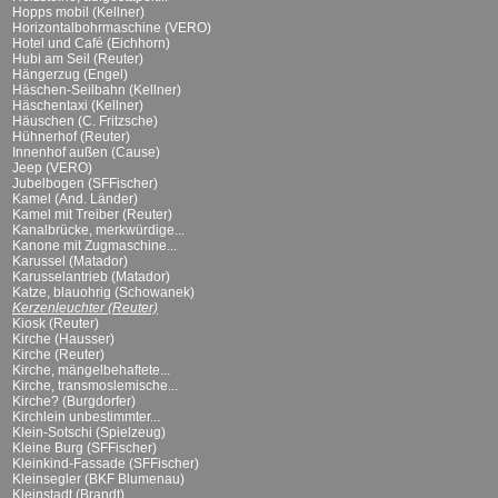
Hopps mobil (Kellner)
Horizontalbohrmaschine (VERO)
Hotel und Café (Eichhorn)
Hubi am Seil (Reuter)
Hängerzug (Engel)
Häschen-Seilbahn (Kellner)
Häschentaxi (Kellner)
Häuschen (C. Fritzsche)
Hühnerhof (Reuter)
Innenhof außen (Cause)
Jeep (VERO)
Jubelbogen (SFFischer)
Kamel (And. Länder)
Kamel mit Treiber (Reuter)
Kanalbrücke, merkwürdige...
Kanone mit Zugmaschine...
Karussel (Matador)
Karusselantrieb (Matador)
Katze, blauohrig (Schowanek)
Kerzenleuchter (Reuter)
Kiosk (Reuter)
Kirche (Hausser)
Kirche (Reuter)
Kirche, mängelbehaftete...
Kirche, transmoslemische...
Kirche? (Burgdorfer)
Kirchlein unbestimmter...
Klein-Sotschi (Spielzeug)
Kleine Burg (SFFischer)
Kleinkind-Fassade (SFFischer)
Kleinsegler (BKF Blumenau)
Kleinstadt (Brandt)