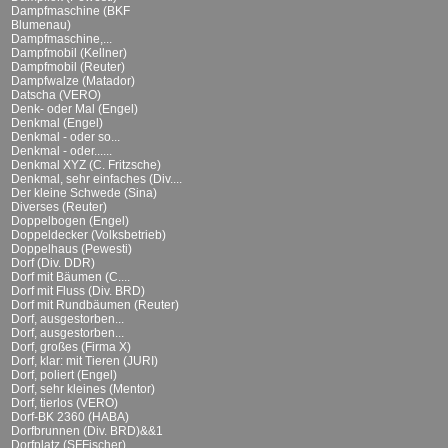
Dampfmaschine (BKF
Blumenau)
Dampfmaschine,...
Dampfmobil (Kellner)
Dampfmobil (Reuter)
Dampfwalze (Matador)
Datscha (VERO)
Denk- oder Mal (Engel)
Denkmal (Engel)
Denkmal - oder so...
Denkmal - oder......
Denkmal XYZ (C. Fritzsche)
Denkmal, sehr einfaches (Div....
Der kleine Schwede (Sina)
Diverses (Reuter)
Doppelbogen (Engel)
Doppeldecker (Volksbetrieb)
Doppelhaus (Pewesti)
Dorf (Div. DDR)
Dorf mit Bäumen (C....
Dorf mit Fluss (Div. BRD)
Dorf mit Rundbäumen (Reuter)
Dorf, ausgestorben...
Dorf, ausgestorben...
Dorf, großes (Firma X)
Dorf, klar: mit Tieren (JURI)
Dorf, poliert (Engel)
Dorf, sehr kleines (Mentor)
Dorf, tierlos (VERO)
Dorf-BK 2360 (HABA)
Dorfbrunnen (Div. BRD)&&1
Dorfplatz (SFFischer)