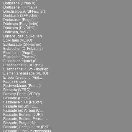
Dorfszene (Firma X)
Dorfszene I (Firma ?)
Drechselbank (SFFischer)
Drehbank (SFFischer)
Dreiachser (Engel)
Dörfchen (Burgdorfer)
Dörfchen (Div. BRD)
Dörfchen, das 2....
Düsenflugzeug (Reuter)
Eck-Haus (VERO)
Eckfassade (SFFischer)
Eisbrecher (C. Fritzsche)
Eisenbahn (Engel)
Eisenbahn (Pewesti)
Eisenbahn, skurril (C....
Eisenbahnzug (BERBIS)...
Eisenbahnzug (Volksbetrieb)
Elementar-Fassade (VERO)
Entwurf Siedlung (And....
Fabrik (Engel)
Fachwerkhaus (Brandt)
Fantasia (VERO)
Fantasy-Portal (VERO)
Fassade (Engel)
Fassade Nr. XX (Reuter)
Fassade mit Uhr (C....
Fassade mit Vorbau (C....
Fassade, Berliner (JURI)
Fassade, Berliner-Fenster-...
Fassade, Burgdorfer...
Fassade, Hochparterre (BKF...
Fassade, Jubel- (Schowanek)