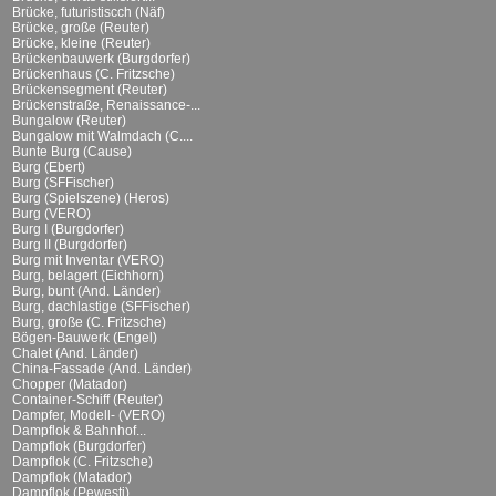
Brücke, futuristiscch (Näf)
Brücke, große (Reuter)
Brücke, kleine (Reuter)
Brückenbauwerk (Burgdorfer)
Brückenhaus (C. Fritzsche)
Brückensegment (Reuter)
Brückenstraße, Renaissance-...
Bungalow (Reuter)
Bungalow mit Walmdach (C....
Bunte Burg (Cause)
Burg (Ebert)
Burg (SFFischer)
Burg (Spielszene) (Heros)
Burg (VERO)
Burg I (Burgdorfer)
Burg II (Burgdorfer)
Burg mit Inventar (VERO)
Burg, belagert (Eichhorn)
Burg, bunt (And. Länder)
Burg, dachlastige (SFFischer)
Burg, große (C. Fritzsche)
Bögen-Bauwerk (Engel)
Chalet (And. Länder)
China-Fassade (And. Länder)
Chopper (Matador)
Container-Schiff (Reuter)
Dampfer, Modell- (VERO)
Dampflok & Bahnhof...
Dampflok (Burgdorfer)
Dampflok (C. Fritzsche)
Dampflok (Matador)
Dampflok (Pewesti)