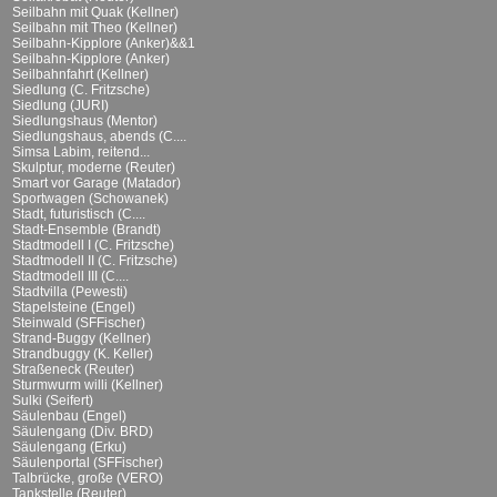
Seilbahn mit Quak (Kellner)
Seilbahn mit Theo (Kellner)
Seilbahn-Kipplore (Anker)&&1
Seilbahn-Kipplore (Anker)
Seilbahnfahrt (Kellner)
Siedlung (C. Fritzsche)
Siedlung (JURI)
Siedlungshaus (Mentor)
Siedlungshaus, abends (C....
Simsa Labim, reitend...
Skulptur, moderne (Reuter)
Smart vor Garage (Matador)
Sportwagen (Schowanek)
Stadt, futuristisch (C....
Stadt-Ensemble (Brandt)
Stadtmodell I (C. Fritzsche)
Stadtmodell II (C. Fritzsche)
Stadtmodell III (C....
Stadtvilla (Pewesti)
Stapelsteine (Engel)
Steinwald (SFFischer)
Strand-Buggy (Kellner)
Strandbuggy (K. Keller)
Straßeneck (Reuter)
Sturmwurm willi (Kellner)
Sulki (Seifert)
Säulenbau (Engel)
Säulengang (Div. BRD)
Säulengang (Erku)
Säulenportal (SFFischer)
Talbrücke, große (VERO)
Tankstelle (Reuter)