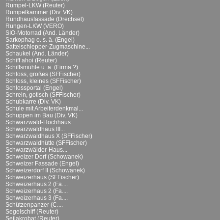
Rumpel-LKW (Reuter)
Rumpelkammer (Div. VK)
Rundhausfassade (Drechsel)
Rungen-LKW (VERO)
SIO-Motorrad (And. Länder)
Sarkophag o. s. ä. (Engel)
Sattelschlepper-Zugmaschine...
Schaukel (And. Länder)
Schiff ahoi (Reuter)
Schiffsmühle u. a. (Firma ?)
Schloss, großes (SFFischer)
Schloss, kleines (SFFischer)
Schlossportal (Engel)
Schrein, gotisch (SFFischer)
Schubkarre (Div. VK)
Schule mit Arbeiterdenkmal...
Schuppen im Bau (Div. VK)
Schwarzwald-Hochhaus...
Schwarzwaldhaus III...
Schwarzwaldhaus X (SFFischer)
Schwarzwaldhütte (SFFischer)
Schwarzwälder-Haus...
Schweizer Dorf (Schowanek)
Schweizer Fassade (Engel)
Schweizerdorf II (Schowanek)
Schweizerhaus (SFFischer)
Schweizerhaus 2 (Fa....
Schweizerhaus 2 (Fa....
Schweizerhaus 3 (Fa....
Schützenpanzer (C....
Segelschiff (Reuter)
Seilakrobat (Reuter)