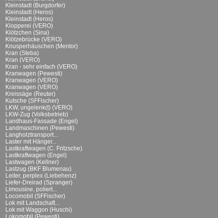
Kleinstadt (Burgdorfer)
Kleinstadt (Heros)
Kleinstadt (Heros)
Klopperei (VERO)
Klötzchen (Sina)
Klötzebrücke (VERO)
Knusperhäuschen (Mentor)
Kran (Steba)
Kran (VERO)
Kran - sehr einfach (VERO)
Kranwagen (Pewesti)
Kranwagen (VERO)
Kranwagen (VERO)
Kreissäge (Reuter)
Kutsche (SFFischer)
LKW, ungelenk(t) (VERO)
LKW-Zug (Volksbetrieb)
Landhaus-Fassade (Engel)
Landmaschinen (Pewesti)
Langholztransport...
Laster mit Hänger...
Lastkraftwagen (C. Fritzsche)
Lastkraftwagen (Engel)
Lastwagen (Kellner)
Lastzug (BKF Blumenau)
Leiter, perplex (Liebehenz)
Liefer-Dreirad (Spranger)
Limousine, poliert...
Locomobil (SFFischer)
Lok mit Landschaft...
Lok mit Waggon (Huschi)
Lokomobil (Pewesti)