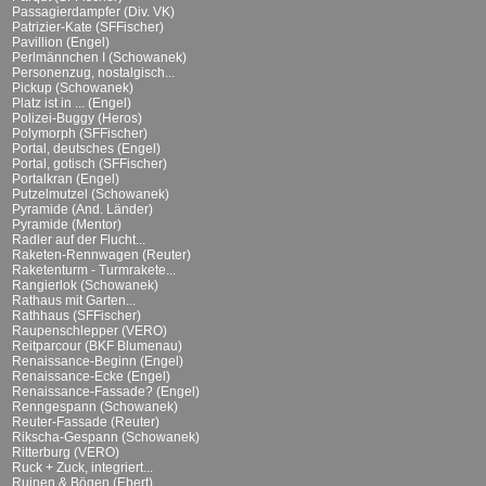
Passagierdampfer (Div. VK)
Patrizier-Kate (SFFischer)
Pavillion (Engel)
Perlmännchen I (Schowanek)
Personenzug, nostalgisch...
Pickup (Schowanek)
Platz ist in ... (Engel)
Polizei-Buggy (Heros)
Polymorph (SFFischer)
Portal, deutsches (Engel)
Portal, gotisch (SFFischer)
Portalkran (Engel)
Putzelmutzel (Schowanek)
Pyramide (And. Länder)
Pyramide (Mentor)
Radler auf der Flucht...
Raketen-Rennwagen (Reuter)
Raketenturm - Turmrakete...
Rangierlok (Schowanek)
Rathaus mit Garten...
Rathhaus (SFFischer)
Raupenschlepper (VERO)
Reitparcour (BKF Blumenau)
Renaissance-Beginn (Engel)
Renaissance-Ecke (Engel)
Renaissance-Fassade? (Engel)
Renngespann (Schowanek)
Reuter-Fassade (Reuter)
Rikscha-Gespann (Schowanek)
Ritterburg (VERO)
Ruck + Zuck, integriert...
Ruinen & Bögen (Ebert)