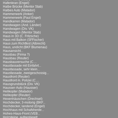
Hafenkran (Engel)
Halbe Brücke (Mentor Stab)
Halbes Auto (Matador)
Hammerwerk (Anker)
Hammerwerk (Paul Engel)
Handkarren (Matador)
Handwagen (And. Länder)
Handwagen (Div. VK)
Handwagen (Mentor Stab)
Haus in 3D (C. Fritzsche)
Haus mit Balkon (SFFischer)
Haus zum Richtfest (Albrecht)
Haus, undicht (BKF Blumenau)
Hausansicht...
Hausbau (Firma ?)
Hausbau (Reuter)
Hausbauversuche (C....
Hausfassade mit Einfahrt...
Hausfassade, sehr klein...
Hausfassade, zweigeschossig...
Hausfront (Reuter)
Hausfront m. Polizei (C....
Hausgrundstück (Div. VK)
Hausser-Auto (Hausser)
Helikopter (Matador)
Helikopter (Reuter)
Hexenhäuschen (Drechsel)
Hochdecker, 3-motorig (BKF...
Hochdecker, landend (Engel)
Hochhaus mit Schafsherde...
Hohes-Haus-Front (VEB...
Holzsteine, aufgestapelt...