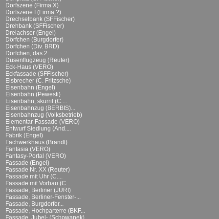
Dorfszene (Firma X)
Dorfszene I (Firma ?)
Drechselbank (SFFischer)
Drehbank (SFFischer)
Dreiachser (Engel)
Dörfchen (Burgdorfer)
Dörfchen (Div. BRD)
Dörfchen, das 2....
Düsenflugzeug (Reuter)
Eck-Haus (VERO)
Eckfassade (SFFischer)
Eisbrecher (C. Fritzsche)
Eisenbahn (Engel)
Eisenbahn (Pewesti)
Eisenbahn, skurril (C....
Eisenbahnzug (BERBIS)...
Eisenbahnzug (Volksbetrieb)
Elementar-Fassade (VERO)
Entwurf Siedlung (And....
Fabrik (Engel)
Fachwerkhaus (Brandt)
Fantasia (VERO)
Fantasy-Portal (VERO)
Fassade (Engel)
Fassade Nr. XX (Reuter)
Fassade mit Uhr (C....
Fassade mit Vorbau (C....
Fassade, Berliner (JURI)
Fassade, Berliner-Fenster-...
Fassade, Burgdorfer...
Fassade, Hochparterre (BKF...
Fassade, Jubel- (Schowanek)