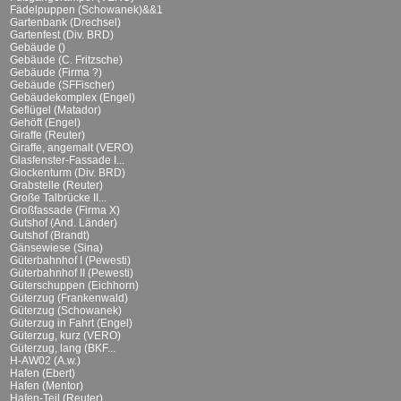
Fädelpuppen (Schowanek)&&1
Gartenbank (Drechsel)
Gartenfest (Div. BRD)
Gebäude ()
Gebäude (C. Fritzsche)
Gebäude (Firma ?)
Gebäude (SFFischer)
Gebäudekomplex (Engel)
Geflügel (Matador)
Gehöft (Engel)
Giraffe (Reuter)
Giraffe, angemalt (VERO)
Glasfenster-Fassade I...
Glockenturm (Div. BRD)
Grabstelle (Reuter)
Große Talbrücke II...
Großfassade (Firma X)
Gutshof (And. Länder)
Gutshof (Brandt)
Gänsewiese (Sina)
Güterbahnhof I (Pewesti)
Güterbahnhof II (Pewesti)
Güterschuppen (Eichhorn)
Güterzug (Frankenwald)
Güterzug (Schowanek)
Güterzug in Fahrt (Engel)
Güterzug, kurz (VERO)
Güterzug, lang (BKF...
H-AW02 (A.w.)
Hafen (Ebert)
Hafen (Mentor)
Hafen-Teil (Reuter)