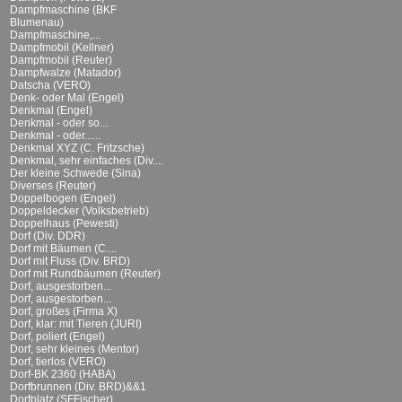
Dampfmaschine (BKF
Blumenau)
Dampfmaschine,...
Dampfmobil (Kellner)
Dampfmobil (Reuter)
Dampfwalze (Matador)
Datscha (VERO)
Denk- oder Mal (Engel)
Denkmal (Engel)
Denkmal - oder so...
Denkmal - oder......
Denkmal XYZ (C. Fritzsche)
Denkmal, sehr einfaches (Div....
Der kleine Schwede (Sina)
Diverses (Reuter)
Doppelbogen (Engel)
Doppeldecker (Volksbetrieb)
Doppelhaus (Pewesti)
Dorf (Div. DDR)
Dorf mit Bäumen (C....
Dorf mit Fluss (Div. BRD)
Dorf mit Rundbäumen (Reuter)
Dorf, ausgestorben...
Dorf, ausgestorben...
Dorf, großes (Firma X)
Dorf, klar: mit Tieren (JURI)
Dorf, poliert (Engel)
Dorf, sehr kleines (Mentor)
Dorf, tierlos (VERO)
Dorf-BK 2360 (HABA)
Dorfbrunnen (Div. BRD)&&1
Dorfplatz (SFFischer)