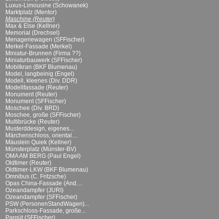
Luxus-Limousine (Schowanek)
Marktplatz (Mentor)
Maschine (Reuter)
Max & Else (Kellner)
Memorial (Drechsel)
Menageriewagen (SFFischer)
Merkel-Fassade (Merkel)
Miniatur-Brunnen (Firma ??)
Miniaturbauwerk (SFFischer)
Mobilkran (BKF Blumenau)
Model, langbeinig (Engel)
Modell, kleenes (Div. DDR)
Modellfassade (Reuter)
Monument (Reuter)
Monument (SFFischer)
Moschee (Div. BRD)
Moschee, große (SFFischer)
Multibrücke (Reuter)
Musterddesign, eigenes...
Märchenschloss, oriental....
Mäuslein Quiek (Kellner)
Münsterplatz (Münster-BV)
OMA AM BERG (Paul Engel)
Oldtimer (Reuter)
Oldtimer-LKW (BKF Blumenau)
Omnibus (C. Fritzsche)
Opas China-Fassade (And....
Ozeandampfer (JURI)
Ozeandampfer (SFFischer)
PSW (PersonenStandWagen)...
Parkschloss-Fassade, große...
Parqüt (SFFischer)