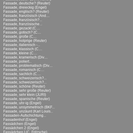
Fassade, deutsche? (Reuter)
Fassade, dreieckig (Engel)
Fassade, englisch? (Reuter)
Fassade, französisch (And....
Fassade, französisch?...
Fassade, französische...
Fassade, gezackt (C....
Fassade, gotisch? (C....
Fassade, große (C....
Fassade, holprige (Reuter)
Fassade, italienisch -...
Fassade, klassisch (C....
Fassade, kleine (C....
Fassade, kramerisch (Div....
Fassade, poliert...
Fassade, problematisch (Div....
Fassade, romanisch (C....
Fassade, sachlich (C....
Fassade, schweizerisch?...
Fassade, schweizerisch?...
Fassade, schöne (Reuter)
Fassade, sehr große (Reuter)
Fassade, sehr klein (JURI)
Fassade, spanische (Reuter)
Fassade, uhr-ig (Engel)
Fassade, unsymmetrisch (BKF...
Fassade, unzäunt (Karl Louis...
Fassaden-Aufschichtung...
Fassadenhof (Engel)
Fassädchen (Engel)
Fassädchen 2 (Engel)
Fassädchen I (C. Fritzsche)