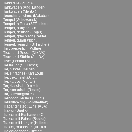
Tankstelle (VERO)
Tankwagen (And. Länder)
Tankwagen (Mentor)
Teigrührmaschine (Matador)
Tempel (Schowanek)
Tempel in Rosa (SFFischer)
Tempel, babylonisch...
Tempel, deutsch (Engel)
Tempel, griechisch (Reuter)
Tempel, quadratisch...
Tempel, römisch (SFFischer)
Tim, persönlich (Kellner)
Tisch und Sessel (Div. VK)
Tisch und Stühle (ALLBA)
Tischgarnitur (Sina)
Tor im Tor (SFFischer)
Tor, buntes (Reuter)
Tor, einfaches (Karl Louis...
Tor, gekünstelt (And....
Tor, karges (Mentor)
Tor, klassisch-römisch...
Tor, romanisch (Reuter)
Tor, schwungvolles...
Torbogen, kleiner (Engel)
Touristen-Zug (Volksbetrieb)
Trabantenstadt 117 (HABA)
Traktor (Baufix)
Traktor mit Bushänger (C....
Traktor mit Fahrer (Reuter)
Traktor mit Hänger (Kellner)
Traktor, motorisiert (VERO)
Traktorgespann (Bittner)