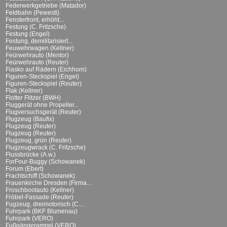
Federwerkgetriebe (Matador)
Feldbahn (Pewesti)
Fensterfront, erhöht...
Festung (C. Fritzsche)
Festung (Engel)
Festung, demilitarisiert...
Feuwehrwagen (Kellner)
Feürwehrauto (Mentor)
Feürwehrauto (Reuter)
Fiasko auf Rädern (Eichhorn)
Figuren-Steckspiel (Engel)
Figuren-Steckspiel (Reuter)
Flak (Kellner)
Flotter Flitzer (BWH)
Fluggerät ohne Propeller...
Flugversuchsgerät (Reuter)
Flugzeug (Baufix)
Flugzeug (Reuter)
Flugzeug (Reuter)
Flugzeug, grün (Reuter)
Flugzeugwrack (C. Fritzsche)
Flussbrücke (A.w.)
ForFour-Buggy (Schowanek)
Forum (Ebert)
Frachtschiff (Schowanek)
Frauenkirche Dresden (Firma...
Froschbootauto (Kellner)
Fröbel-Fassade (Reuter)
Fugzeug, dreimotorisch (C....
Fuhrpark (BKF Blumenau)
Fuhrpark (VERO)
Fußgängerampel (VERO)