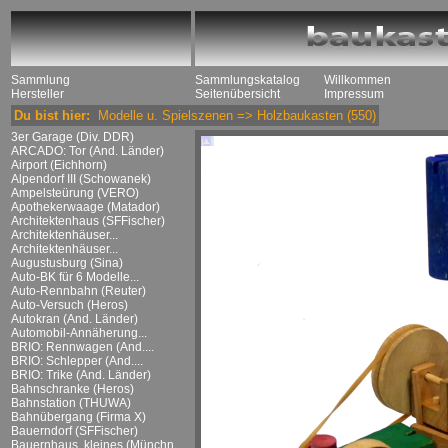
Sammlung
Sammlungskatalog
Willkommen
Hersteller
Seitenübersicht
Impressum
Du bist hier:
Modelle u. Spielszenen
=>
Holzbaukasten
(550)
3er Garage (Div. DDR)
ARCADO: Tor (And. Länder)
Airport (Eichhorn)
Alpendorf III (Schowanek)
Ampelsteürung (VERO)
Apothekerwaage (Matador)
Architektenhaus (SFFischer)
Architektenhäuser...
Architektenhäuser...
Augustusburg (Sina)
Auto-BK für 6 Modelle...
Auto-Rennbahn (Reuter)
Auto-Versuch (Heros)
Autokran (And. Länder)
Automobil-Annäherung...
BRIO: Rennwagen (And....
BRIO: Schlepper (And....
BRIO: Trike (And. Länder)
Bahnschranke (Heros)
Bahnstation (THUWA)
Bahnübergang (Firma X)
Bauerndorf (SFFischer)
Bauernhaus, kleines (Münchn....