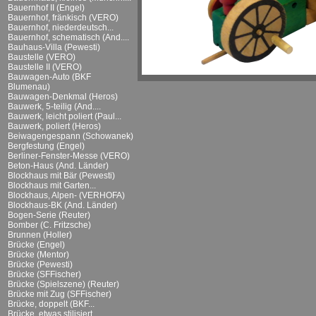
Bauernhof II (Engel)
Bauernhof, fränkisch (VERO)
Bauernhof, niederdeutsch...
Bauernhof, schematisch (And....
Bauhaus-Villa (Pewesti)
Baustelle (VERO)
Baustelle II (VERO)
Bauwagen-Auto (BKF
Blumenau)
Bauwagen-Denkmal (Heros)
Bauwerk, 5-teilig (And....
Bauwerk, leicht poliert (Paul...
Bauwerk, poliert (Heros)
Beiwagengespann (Schowanek)
Bergfestung (Engel)
Berliner-Fenster-Messe (VERO)
Beton-Haus (And. Länder)
Blockhaus mit Bär (Pewesti)
Blockhaus mit Garten...
Blockhaus, Alpen- (VERHOFA)
Blockhaus-BK (And. Länder)
Bogen-Serie (Reuter)
Bomber (C. Fritzsche)
Brunnen (Holler)
Brücke (Engel)
Brücke (Mentor)
Brücke (Pewesti)
Brücke (SFFischer)
Brücke (Spielszene) (Reuter)
Brücke mit Zug (SFFischer)
Brücke, doppelt (BKF...
Brücke, etwas stilisiert...