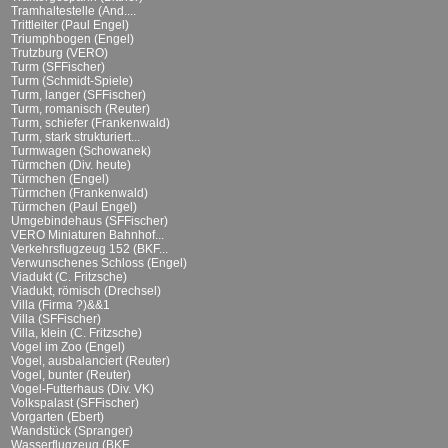
Tramhaltestelle (And....
Trittleiter (Paul Engel)
Triumphbogen (Engel)
Trutzburg (VERO)
Turm (SFFischer)
Turm (Schmidt-Spiele)
Turm, langer (SFFischer)
Turm, romanisch (Reuter)
Turm, schiefer (Frankenwald)
Turm, stark strukturiert...
Turmwagen (Schowanek)
Türmchen (Div. heute)
Türmchen (Engel)
Türmchen (Frankenwald)
Türmchen (Paul Engel)
Umgebindehaus (SFFischer)
VERO Miniaturen Bahnhof...
Verkehrsflugzeug 152 (BKF...
Verwunschenes Schloss (Engel)
Viadukt (C. Fritzsche)
Viadukt, römisch (Drechsel)
Villa (Firma ?)&&1
Villa (SFFischer)
Villa, klein (C. Fritzsche)
Vogel im Zoo (Engel)
Vogel, ausbalanciert (Reuter)
Vogel, bunter (Reuter)
Vogel-Futterhaus (Div. VK)
Volkspalast (SFFischer)
Vorgarten (Ebert)
Wandstück (Spranger)
Wasserflugzeug (BKF