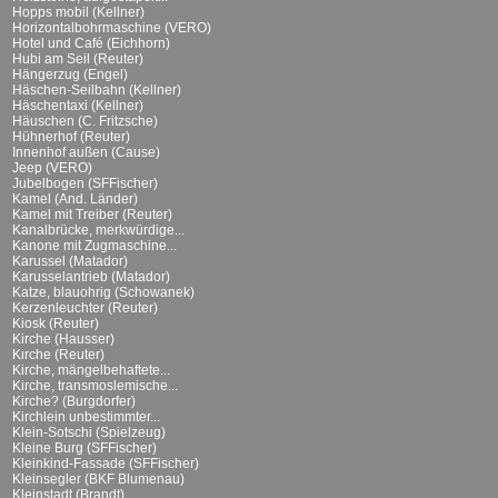
Hopps mobil (Kellner)
Horizontalbohrmaschine (VERO)
Hotel und Café (Eichhorn)
Hubi am Seil (Reuter)
Hängerzug (Engel)
Häschen-Seilbahn (Kellner)
Häschentaxi (Kellner)
Häuschen (C. Fritzsche)
Hühnerhof (Reuter)
Innenhof außen (Cause)
Jeep (VERO)
Jubelbogen (SFFischer)
Kamel (And. Länder)
Kamel mit Treiber (Reuter)
Kanalbrücke, merkwürdige...
Kanone mit Zugmaschine...
Karussel (Matador)
Karusselantrieb (Matador)
Katze, blauohrig (Schowanek)
Kerzenleuchter (Reuter)
Kiosk (Reuter)
Kirche (Hausser)
Kirche (Reuter)
Kirche, mängelbehaftete...
Kirche, transmoslemische...
Kirche? (Burgdorfer)
Kirchlein unbestimmter...
Klein-Sotschi (Spielzeug)
Kleine Burg (SFFischer)
Kleinkind-Fassade (SFFischer)
Kleinsegler (BKF Blumenau)
Kleinstadt (Brandt)