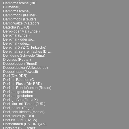
Dampfmaschine (BKF
Blumenau)
Dampfmaschine,...
Dampfmobil (Kellner)
Dampfmobil (Reuter)
Dampfwalze (Matador)
Datscha (VERO)
Denk- oder Mal (Engel)
Denkmal (Engel)
Denkmal - oder so...
Denkmal - oder......
Denkmal XYZ (C. Fritzsche)
Denkmal, sehr einfaches (Div....
Der kleine Schwede (Sina)
Diverses (Reuter)
Doppelbogen (Engel)
Doppeldecker (Volksbetrieb)
Doppelhaus (Pewesti)
Dorf (Div. DDR)
Dorf mit Bäumen (C....
Dorf mit Fluss (Div. BRD)
Dorf mit Rundbäumen (Reuter)
Dorf, ausgestorben...
Dorf, ausgestorben...
Dorf, großes (Firma X)
Dorf, klar: mit Tieren (JURI)
Dorf, poliert (Engel)
Dorf, sehr kleines (Mentor)
Dorf, tierlos (VERO)
Dorf-BK 2360 (HABA)
Dorfbrunnen (Div. BRD)&&1
Dorfplatz (SFFischer)