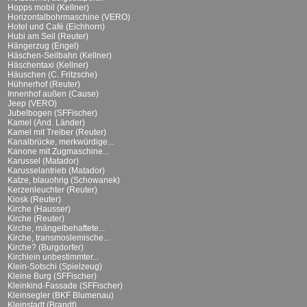
Hopps mobil (Kellner)
Horizontalbohrmaschine (VERO)
Hotel und Café (Eichhorn)
Hubi am Seil (Reuter)
Hängerzug (Engel)
Häschen-Seilbahn (Kellner)
Häschentaxi (Kellner)
Häuschen (C. Fritzsche)
Hühnerhof (Reuter)
Innenhof außen (Cause)
Jeep (VERO)
Jubelbogen (SFFischer)
Kamel (And. Länder)
Kamel mit Treiber (Reuter)
Kanalbrücke, merkwürdige...
Kanone mit Zugmaschine...
Karussel (Matador)
Karusselantrieb (Matador)
Katze, blauohrig (Schowanek)
Kerzenleuchter (Reuter)
Kiosk (Reuter)
Kirche (Hausser)
Kirche (Reuter)
Kirche, mängelbehaftete...
Kirche, transmoslemische...
Kirche? (Burgdorfer)
Kirchlein unbestimmter...
Klein-Sotschi (Spielzeug)
Kleine Burg (SFFischer)
Kleinkind-Fassade (SFFischer)
Kleinsegler (BKF Blumenau)
Kleinstadt (Brandt)