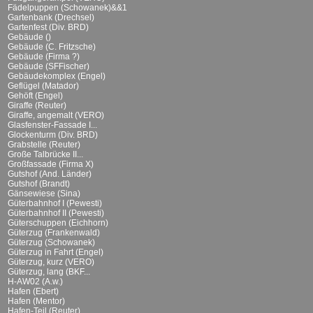
Fädelpuppen (Schowanek)&&1
Gartenbank (Drechsel)
Gartenfest (Div. BRD)
Gebäude ()
Gebäude (C. Fritzsche)
Gebäude (Firma ?)
Gebäude (SFFischer)
Gebäudekomplex (Engel)
Geflügel (Matador)
Gehöft (Engel)
Giraffe (Reuter)
Giraffe, angemalt (VERO)
Glasfenster-Fassade I...
Glockenturm (Div. BRD)
Grabstelle (Reuter)
Große Talbrücke II...
Großfassade (Firma X)
Gutshof (And. Länder)
Gutshof (Brandt)
Gänsewiese (Sina)
Güterbahnhof I (Pewesti)
Güterbahnhof II (Pewesti)
Güterschuppen (Eichhorn)
Güterzug (Frankenwald)
Güterzug (Schowanek)
Güterzug in Fahrt (Engel)
Güterzug, kurz (VERO)
Güterzug, lang (BKF...
H-AW02 (A.w.)
Hafen (Ebert)
Hafen (Mentor)
Hafen-Teil (Reuter)