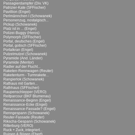
Passagierdampfer (Div. VK)
Patrizier-Kate (SFFischer)
Pavillion (Engel)
Perlmännchen I (Schowanek)
Personenzug, nostalgisch...
Pickup (Schowanek)
Platz ist in ... (Engel)
Polizei-Buggy (Heros)
Polymorph (SFFischer)
Portal, deutsches (Engel)
Portal, gotisch (SFFischer)
Portalkran (Engel)
Putzelmutzel (Schowanek)
Pyramide (And. Länder)
Pyramide (Mentor)
Radler auf der Flucht...
Raketen-Rennwagen (Reuter)
Raketenturm - Turmrakete...
Rangierlok (Schowanek)
Rathaus mit Garten...
Rathhaus (SFFischer)
Raupenschlepper (VERO)
Reitparcour (BKF Blumenau)
Renaissance-Beginn (Engel)
Renaissance-Ecke (Engel)
Renaissance-Fassade? (Engel)
Renngespann (Schowanek)
Reuter-Fassade (Reuter)
Rikscha-Gespann (Schowanek)
Ritterburg (VERO)
Ruck + Zuck, integriert...
Ruinen & Bögen (Ebert)