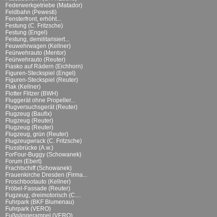
Federwerkgetriebe (Matador)
Feldbahn (Pewesti)
Fensterfront, erhöht...
Festung (C. Fritzsche)
Festung (Engel)
Festung, demilitarisiert...
Feuwehrwagen (Kellner)
Feürwehrauto (Mentor)
Feürwehrauto (Reuter)
Fiasko auf Rädern (Eichhorn)
Figuren-Steckspiel (Engel)
Figuren-Steckspiel (Reuter)
Flak (Kellner)
Flotter Flitzer (BWH)
Fluggerät ohne Propeller...
Flugversuchsgerät (Reuter)
Flugzeug (Baufix)
Flugzeug (Reuter)
Flugzeug (Reuter)
Flugzeug, grün (Reuter)
Flugzeugwrack (C. Fritzsche)
Flussbrücke (A.w.)
ForFour-Buggy (Schowanek)
Forum (Ebert)
Frachtschiff (Schowanek)
Frauenkirche Dresden (Firma...
Froschbootauto (Kellner)
Fröbel-Fassade (Reuter)
Fugzeug, dreimotorisch (C....
Fuhrpark (BKF Blumenau)
Fuhrpark (VERO)
Fußgängerampel (VERO)