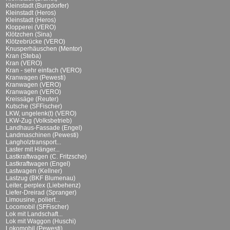
Kleinstadt (Burgdorfer)
Kleinstadt (Heros)
Kleinstadt (Heros)
Klopperei (VERO)
Klötzchen (Sina)
Klötzebrücke (VERO)
Knusperhäuschen (Mentor)
Kran (Steba)
Kran (VERO)
Kran - sehr einfach (VERO)
Kranwagen (Pewesti)
Kranwagen (VERO)
Kranwagen (VERO)
Kreissäge (Reuter)
Kutsche (SFFischer)
LKW, ungelenk(t) (VERO)
LKW-Zug (Volksbetrieb)
Landhaus-Fassade (Engel)
Landmaschinen (Pewesti)
Langholztransport...
Laster mit Hänger...
Lastkraftwagen (C. Fritzsche)
Lastkraftwagen (Engel)
Lastwagen (Kellner)
Lastzug (BKF Blumenau)
Leiter, perplex (Liebehenz)
Liefer-Dreirad (Spranger)
Limousine, poliert...
Locomobil (SFFischer)
Lok mit Landschaft...
Lok mit Waggon (Huschi)
Lokomobil (Pewesti)