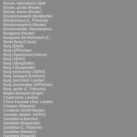
Brücke, futuristiscch (Näf)
Brücke, große (Reuter)
Brücke, kleine (Reuter)
Brückenbauwerk (Burgdorfer)
Brückenhaus (C. Fritzsche)
Brückensegment (Reuter)
Brückenstraße, Renaissance-...
Bungalow (Reuter)
Bungalow mit Walmdach (C....
Bunte Burg (Cause)
Burg (Ebert)
Burg (SFFischer)
Burg (Spielszene) (Heros)
Burg (VERO)
Burg I (Burgdorfer)
Burg II (Burgdorfer)
Burg mit Inventar (VERO)
Burg, belagert (Eichhorn)
Burg, bunt (And. Länder)
Burg, dachlastige (SFFischer)
Burg, große (C. Fritzsche)
Bögen-Bauwerk (Engel)
Chalet (And. Länder)
China-Fassade (And. Länder)
Chopper (Matador)
Container-Schiff (Reuter)
Dampfer, Modell- (VERO)
Dampflok & Bahnhof...
Dampflok (Burgdorfer)
Dampflok (C. Fritzsche)
Dampflok (Matador)
Dampflok (Pewesti)