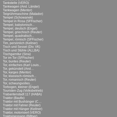
Tankstelle (VERO)
Tankwagen (And. Länder)
Tankwagen (Mentor)
Teigrührmaschine (Matador)
Tempel (Schowanek)
Tempel in Rosa (SFFischer)
Tempel, babylonisch...
Tempel, deutsch (Engel)
Tempel, griechisch (Reuter)
Tempel, quadratisch...
Tempel, römisch (SFFischer)
Tim, persönlich (Kellner)
Tisch und Sessel (Div. VK)
Tisch und Stühle (ALLBA)
Tischgarnitur (Sina)
Tor im Tor (SFFischer)
Tor, buntes (Reuter)
Tor, einfaches (Karl Louis...
Tor, gekünstelt (And....
Tor, karges (Mentor)
Tor, klassisch-römisch...
Tor, romanisch (Reuter)
Tor, schwungvolles...
Torbogen, kleiner (Engel)
Touristen-Zug (Volksbetrieb)
Trabantenstadt 117 (HABA)
Traktor (Baufix)
Traktor mit Bushänger (C....
Traktor mit Fahrer (Reuter)
Traktor mit Hänger (Kellner)
Traktor, motorisiert (VERO)
Traktorgespann (Bittner)