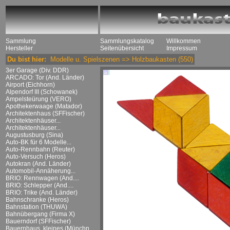
Sammlung
Sammlungskatalog
Willkommen
Hersteller
Seitenübersicht
Impressum
Du bist hier:
Modelle u. Spielszenen
=>
Holzbaukasten
(550)
3er Garage (Div. DDR)
ARCADO: Tor (And. Länder)
Airport (Eichhorn)
Alpendorf III (Schowanek)
Ampelsteürung (VERO)
Apothekerwaage (Matador)
Architektenhaus (SFFischer)
Architektenhäuser...
Architektenhäuser...
Augustusburg (Sina)
Auto-BK für 6 Modelle...
Auto-Rennbahn (Reuter)
Auto-Versuch (Heros)
Autokran (And. Länder)
Automobil-Annäherung...
BRIO: Rennwagen (And....
BRIO: Schlepper (And....
BRIO: Trike (And. Länder)
Bahnschranke (Heros)
Bahnstation (THUWA)
Bahnübergang (Firma X)
Bauerndorf (SFFischer)
Bauernhaus, kleines (Münchn....