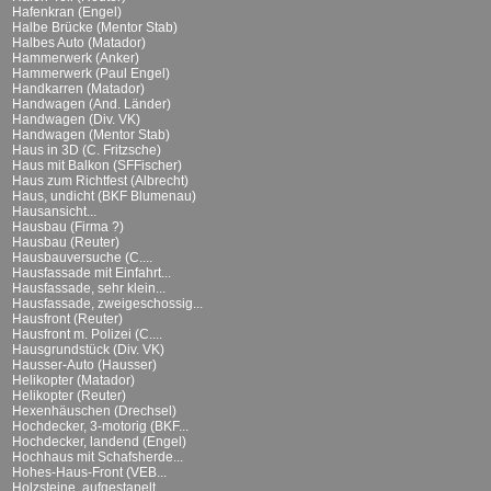
Hafenkran (Engel)
Halbe Brücke (Mentor Stab)
Halbes Auto (Matador)
Hammerwerk (Anker)
Hammerwerk (Paul Engel)
Handkarren (Matador)
Handwagen (And. Länder)
Handwagen (Div. VK)
Handwagen (Mentor Stab)
Haus in 3D (C. Fritzsche)
Haus mit Balkon (SFFischer)
Haus zum Richtfest (Albrecht)
Haus, undicht (BKF Blumenau)
Hausansicht...
Hausbau (Firma ?)
Hausbau (Reuter)
Hausbauversuche (C....
Hausfassade mit Einfahrt...
Hausfassade, sehr klein...
Hausfassade, zweigeschossig...
Hausfront (Reuter)
Hausfront m. Polizei (C....
Hausgrundstück (Div. VK)
Hausser-Auto (Hausser)
Helikopter (Matador)
Helikopter (Reuter)
Hexenhäuschen (Drechsel)
Hochdecker, 3-motorig (BKF...
Hochdecker, landend (Engel)
Hochhaus mit Schafsherde...
Hohes-Haus-Front (VEB...
Holzsteine, aufgestapelt...