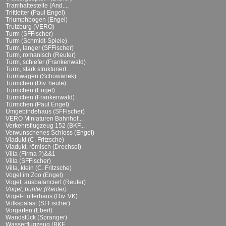
Tramhaltestelle (And....
Trittleiter (Paul Engel)
Triumphbogen (Engel)
Trutzburg (VERO)
Turm (SFFischer)
Turm (Schmidt-Spiele)
Turm, langer (SFFischer)
Turm, romanisch (Reuter)
Turm, schiefer (Frankenwald)
Turm, stark strukturiert...
Turmwagen (Schowanek)
Türmchen (Div. heute)
Türmchen (Engel)
Türmchen (Frankenwald)
Türmchen (Paul Engel)
Umgebindehaus (SFFischer)
VERO Miniaturen Bahnhof...
Verkehrsflugzeug 152 (BKF...
Verwunschenes Schloss (Engel)
Viadukt (C. Fritzsche)
Viadukt, römisch (Drechsel)
Villa (Firma ?)&&1
Villa (SFFischer)
Villa, klein (C. Fritzsche)
Vogel im Zoo (Engel)
Vogel, ausbalanciert (Reuter)
Vogel, bunter (Reuter)
Vogel-Futterhaus (Div. VK)
Volkspalast (SFFischer)
Vorgarten (Ebert)
Wandstück (Spranger)
Wasserflugzeug (BKF