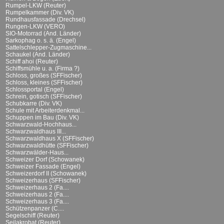
Rumpel-LKW (Reuter)
Rumpelkammer (Div. VK)
Rundhausfassade (Drechsel)
Rungen-LKW (VERO)
SIO-Motorrad (And. Länder)
Sarkophag o. s. ä. (Engel)
Sattelschlepper-Zugmaschine...
Schaukel (And. Länder)
Schiff ahoi (Reuter)
Schiffsmühle u. a. (Firma ?)
Schloss, großes (SFFischer)
Schloss, kleines (SFFischer)
Schlossportal (Engel)
Schrein, gotisch (SFFischer)
Schubkarre (Div. VK)
Schule mit Arbeiterdenkmal...
Schuppen im Bau (Div. VK)
Schwarzwald-Hochhaus...
Schwarzwaldhaus III...
Schwarzwaldhaus X (SFFischer)
Schwarzwaldhütte (SFFischer)
Schwarzwälder-Haus...
Schweizer Dorf (Schowanek)
Schweizer Fassade (Engel)
Schweizerdorf II (Schowanek)
Schweizerhaus (SFFischer)
Schweizerhaus 2 (Fa....
Schweizerhaus 2 (Fa....
Schweizerhaus 3 (Fa....
Schützenpanzer (C....
Segelschiff (Reuter)
Seilakrobat (Reuter)