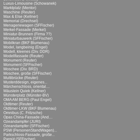
Luxus-Limousine (Schowanek)
Marktplatz (Mentor)
Maschine (Reuter)
Max & Else (Kellner)
Memorial (Drechsel)
Menageriewagen (SFFischer)
Merkel-Fassade (Merkel)
Miniatur-Brunnen (Firma ??)
Miniaturbauwerk (SFFischer)
Mobilkran (BKF Blumenau)
Model, langbeinig (Engel)
Modell, kleenes (Div. DDR)
Modellfassade (Reuter)
Monument (Reuter)
Monument (SFFischer)
Moschee (Div. BRD)
Moschee, große (SFFischer)
Multibrücke (Reuter)
Musterddesign, eigenes...
Märchenschloss, oriental....
Mäuslein Quiek (Kellner)
Münsterplatz (Münster-BV)
OMA AM BERG (Paul Engel)
Oldtimer (Reuter)
Oldtimer-LKW (BKF Blumenau)
Omnibus (C. Fritzsche)
Opas China-Fassade (And....
Ozeandampfer (JURI)
Ozeandampfer (SFFischer)
PSW (PersonenStandWagen)...
Parkschloss-Fassade, große...
Parqüt (SFFischer)