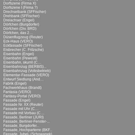
Dorfszene (Firma X)
Dorfszene I (Firma ?)
Drechselbank (SFFischer)
Drehbank (SFFischer)
Dreiachser (Engel)
Dörfchen (Burgdorfer)
Dörfchen (Div. BRD)
Dörfchen, das 2....
Düsenflugzeug (Reuter)
Eck-Haus (VERO)
Eckfassade (SFFischer)
Eisbrecher (C. Fritzsche)
Eisenbahn (Engel)
Eisenbahn (Pewesti)
Eisenbahn, skurril (C....
Eisenbahnzug (BERBIS)...
Eisenbahnzug (Volksbetrieb)
Elementar-Fassade (VERO)
Entwurf Siedlung (And....
Fabrik (Engel)
Fachwerkhaus (Brandt)
Fantasia (VERO)
Fantasy-Portal (VERO)
Fassade (Engel)
Fassade Nr. XX (Reuter)
Fassade mit Uhr (C....
Fassade mit Vorbau (C....
Fassade, Berliner (JURI)
Fassade, Berliner-Fenster-...
Fassade, Burgdorfer...
Fassade, Hochparterre (BKF...
Fassade, Jubel- (Schowanek)