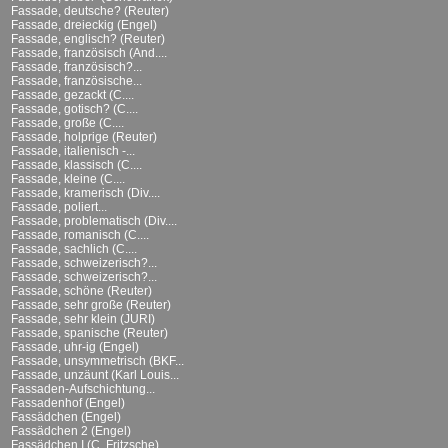
Fassade, deutsche? (Reuter)
Fassade, dreieckig (Engel)
Fassade, englisch? (Reuter)
Fassade, französisch (And....
Fassade, französisch?...
Fassade, französische...
Fassade, gezackt (C....
Fassade, gotisch? (C....
Fassade, große (C....
Fassade, holprige (Reuter)
Fassade, italienisch -...
Fassade, klassisch (C....
Fassade, kleine (C....
Fassade, kramerisch (Div....
Fassade, poliert...
Fassade, problematisch (Div....
Fassade, romanisch (C....
Fassade, sachlich (C....
Fassade, schweizerisch?...
Fassade, schweizerisch?...
Fassade, schöne (Reuter)
Fassade, sehr große (Reuter)
Fassade, sehr klein (JURI)
Fassade, spanische (Reuter)
Fassade, uhr-ig (Engel)
Fassade, unsymmetrisch (BKF...
Fassade, unzäunt (Karl Louis...
Fassaden-Aufschichtung...
Fassadenhof (Engel)
Fassädchen (Engel)
Fassädchen 2 (Engel)
Fassädchen I (C. Fritzsche)