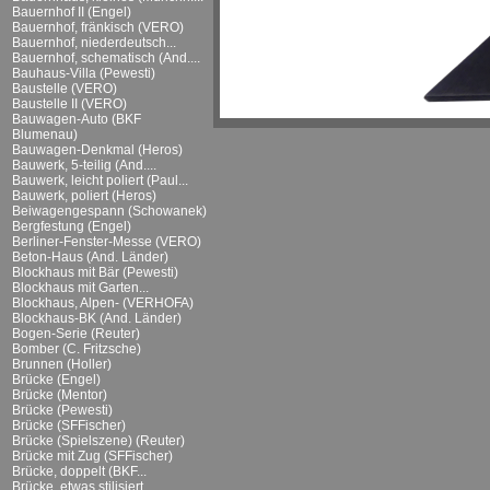
Bauernhof II (Engel)
Bauernhof, fränkisch (VERO)
Bauernhof, niederdeutsch...
Bauernhof, schematisch (And....
Bauhaus-Villa (Pewesti)
Baustelle (VERO)
Baustelle II (VERO)
Bauwagen-Auto (BKF
Blumenau)
Bauwagen-Denkmal (Heros)
Bauwerk, 5-teilig (And....
Bauwerk, leicht poliert (Paul...
Bauwerk, poliert (Heros)
Beiwagengespann (Schowanek)
Bergfestung (Engel)
Berliner-Fenster-Messe (VERO)
Beton-Haus (And. Länder)
Blockhaus mit Bär (Pewesti)
Blockhaus mit Garten...
Blockhaus, Alpen- (VERHOFA)
Blockhaus-BK (And. Länder)
Bogen-Serie (Reuter)
Bomber (C. Fritzsche)
Brunnen (Holler)
Brücke (Engel)
Brücke (Mentor)
Brücke (Pewesti)
Brücke (SFFischer)
Brücke (Spielszene) (Reuter)
Brücke mit Zug (SFFischer)
Brücke, doppelt (BKF...
Brücke, etwas stilisiert...