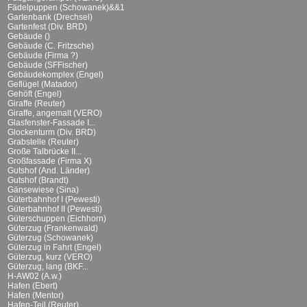
Fädelpuppen (Schowanek)&&1
Gartenbank (Drechsel)
Gartenfest (Div. BRD)
Gebäude ()
Gebäude (C. Fritzsche)
Gebäude (Firma ?)
Gebäude (SFFischer)
Gebäudekomplex (Engel)
Geflügel (Matador)
Gehöft (Engel)
Giraffe (Reuter)
Giraffe, angemalt (VERO)
Glasfenster-Fassade I...
Glockenturm (Div. BRD)
Grabstelle (Reuter)
Große Talbrücke II...
Großfassade (Firma X)
Gutshof (And. Länder)
Gutshof (Brandt)
Gänsewiese (Sina)
Güterbahnhof I (Pewesti)
Güterbahnhof II (Pewesti)
Güterschuppen (Eichhorn)
Güterzug (Frankenwald)
Güterzug (Schowanek)
Güterzug in Fahrt (Engel)
Güterzug, kurz (VERO)
Güterzug, lang (BKF...
H-AW02 (A.w.)
Hafen (Ebert)
Hafen (Mentor)
Hafen-Teil (Reuter)