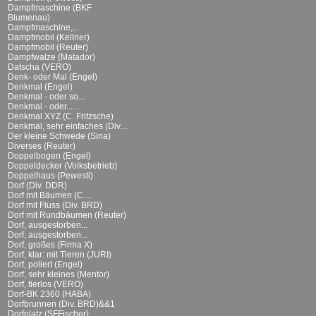
Dampfmaschine (BKF
Blumenau)
Dampfmaschine,...
Dampfmobil (Kellner)
Dampfmobil (Reuter)
Dampfwalze (Matador)
Datscha (VERO)
Denk- oder Mal (Engel)
Denkmal (Engel)
Denkmal - oder so...
Denkmal - oder......
Denkmal XYZ (C. Fritzsche)
Denkmal, sehr einfaches (Div....
Der kleine Schwede (Sina)
Diverses (Reuter)
Doppelbogen (Engel)
Doppeldecker (Volksbetrieb)
Doppelhaus (Pewesti)
Dorf (Div. DDR)
Dorf mit Bäumen (C....
Dorf mit Fluss (Div. BRD)
Dorf mit Rundbäumen (Reuter)
Dorf, ausgestorben...
Dorf, ausgestorben...
Dorf, großes (Firma X)
Dorf, klar: mit Tieren (JURI)
Dorf, poliert (Engel)
Dorf, sehr kleines (Mentor)
Dorf, tierlos (VERO)
Dorf-BK 2360 (HABA)
Dorfbrunnen (Div. BRD)&&1
Dorfplatz (SFFischer)