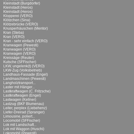
Kleinstadt (Burgdorfer)
Kleinstadt (Heros)
Kleinstadt (Heros)
Klopperei (VERO)
Klötzchen (Sina)
Klötzebrücke (VERO)
Knusperhäuschen (Mentor)
Kran (Steba)
Kran (VERO)
Kran - sehr einfach (VERO)
Kranwagen (Pewesti)
Kranwagen (VERO)
Kranwagen (VERO)
Kreissäge (Reuter)
Kutsche (SFFischer)
LKW, ungelenk(t) (VERO)
LKW-Zug (Volksbetrieb)
Landhaus-Fassade (Engel)
Landmaschinen (Pewesti)
Langholztransport...
Laster mit Hänger...
Lastkraftwagen (C. Fritzsche)
Lastkraftwagen (Engel)
Lastwagen (Kellner)
Lastzug (BKF Blumenau)
Leiter, perplex (Liebehenz)
Liefer-Dreirad (Spranger)
Limousine, poliert...
Locomobil (SFFischer)
Lok mit Landschaft...
Lok mit Waggon (Huschi)
Lokomobil (Pewesti)