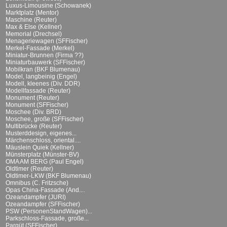
Luxus-Limousine (Schowanek)
Marktplatz (Mentor)
Maschine (Reuter)
Max & Else (Kellner)
Memorial (Drechsel)
Menageriewagen (SFFischer)
Merkel-Fassade (Merkel)
Miniatur-Brunnen (Firma ??)
Miniaturbauwerk (SFFischer)
Mobilkran (BKF Blumenau)
Model, langbeinig (Engel)
Modell, kleenes (Div. DDR)
Modellfassade (Reuter)
Monument (Reuter)
Monument (SFFischer)
Moschee (Div. BRD)
Moschee, große (SFFischer)
Multibrücke (Reuter)
Musterddesign, eigenes...
Märchenschloss, oriental....
Mäuslein Quiek (Kellner)
Münsterplatz (Münster-BV)
OMA AM BERG (Paul Engel)
Oldtimer (Reuter)
Oldtimer-LKW (BKF Blumenau)
Omnibus (C. Fritzsche)
Opas China-Fassade (And....
Ozeandampfer (JURI)
Ozeandampfer (SFFischer)
PSW (PersonenStandWagen)...
Parkschloss-Fassade, große...
Parqüt (SFFischer)