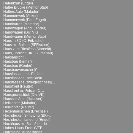
Hafenkran (Engel)
Halbe Brücke (Mentor Stab)
Halbes Auto (Matador)
Hammerwerk (Anker)
Hammerwerk (Paul Engel)
Handkarren (Matador)
Handwagen (And. Länder)
Handwagen (Div. VK)
Handwagen (Mentor Stab)
Haus in 3D (C. Fritzsche)
Haus mit Balkon (SFFischer)
Haus zum Richtfest (Albrecht)
Haus, undicht (BKF Blumenau)
Hausansicht...
Hausbau (Firma ?)
Hausbau (Reuter)
Hausbauversuche (C....
Hausfassade mit Einfahrt...
Hausfassade, sehr klein...
Hausfassade, zweigeschossig...
Hausfront (Reuter)
Hausfront m. Polizei (C....
Hausgrundstück (Div. VK)
Hausser-Auto (Hausser)
Helikopter (Matador)
Helikopter (Reuter)
Hexenhäuschen (Drechsel)
Hochdecker, 3-motorig (BKF...
Hochdecker, landend (Engel)
Hochhaus mit Schafsherde...
Hohes-Haus-Front (VEB...
Holzsteine, aufgestapelt...