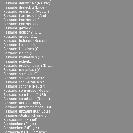
Fassade, deutsche? (Reuter)
Fassade, dreieckig (Engel)
Fassade, englisch? (Reuter)
Fassade, französisch (And....
Fassade, französisch?...
Fassade, französische...
Fassade, gezackt (C....
Fassade, gotisch? (C....
Fassade, große (C....
Fassade, holprige (Reuter)
Fassade, italienisch -...
Fassade, klassisch (C....
Fassade, kleine (C....
Fassade, kramerisch (Div....
Fassade, poliert...
Fassade, problematisch (Div....
Fassade, romanisch (C....
Fassade, sachlich (C....
Fassade, schweizerisch?...
Fassade, schweizerisch?...
Fassade, schöne (Reuter)
Fassade, sehr große (Reuter)
Fassade, sehr klein (JURI)
Fassade, spanische (Reuter)
Fassade, uhr-ig (Engel)
Fassade, unsymmetrisch (BKF...
Fassade, unzäunt (Karl Louis...
Fassaden-Aufschichtung...
Fassadenhof (Engel)
Fassädchen (Engel)
Fassädchen 2 (Engel)
Fassädchen I (C. Fritzsche)