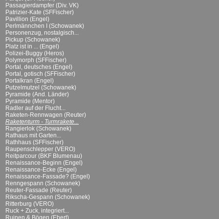
Passagierdampfer (Div. VK)
Patrizier-Kate (SFFischer)
Pavillion (Engel)
Perlmännchen I (Schowanek)
Personenzug, nostalgisch...
Pickup (Schowanek)
Platz ist in ... (Engel)
Polizei-Buggy (Heros)
Polymorph (SFFischer)
Portal, deutsches (Engel)
Portal, gotisch (SFFischer)
Portalkran (Engel)
Putzelmutzel (Schowanek)
Pyramide (And. Länder)
Pyramide (Mentor)
Radler auf der Flucht...
Raketen-Rennwagen (Reuter)
Raketenturm - Turmrakete...
Rangierlok (Schowanek)
Rathaus mit Garten...
Rathhaus (SFFischer)
Raupenschlepper (VERO)
Reitparcour (BKF Blumenau)
Renaissance-Beginn (Engel)
Renaissance-Ecke (Engel)
Renaissance-Fassade? (Engel)
Renngespann (Schowanek)
Reuter-Fassade (Reuter)
Rikscha-Gespann (Schowanek)
Ritterburg (VERO)
Ruck + Zuck, integriert...
Ruinen & Bögen (Ebert)