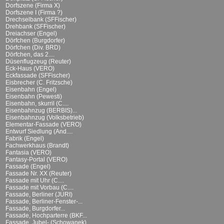
Dorfszene (Firma X)
Dorfszene I (Firma ?)
Drechselbank (SFFischer)
Drehbank (SFFischer)
Dreiachser (Engel)
Dörfchen (Burgdorfer)
Dörfchen (Div. BRD)
Dörfchen, das 2....
Düsenflugzeug (Reuter)
Eck-Haus (VERO)
Eckfassade (SFFischer)
Eisbrecher (C. Fritzsche)
Eisenbahn (Engel)
Eisenbahn (Pewesti)
Eisenbahn, skurril (C....
Eisenbahnzug (BERBIS)...
Eisenbahnzug (Volksbetrieb)
Elementar-Fassade (VERO)
Entwurf Siedlung (And....
Fabrik (Engel)
Fachwerkhaus (Brandt)
Fantasia (VERO)
Fantasy-Portal (VERO)
Fassade (Engel)
Fassade Nr. XX (Reuter)
Fassade mit Uhr (C....
Fassade mit Vorbau (C....
Fassade, Berliner (JURI)
Fassade, Berliner-Fenster-...
Fassade, Burgdorfer...
Fassade, Hochparterre (BKF...
Fassade, Jubel- (Schowanek)