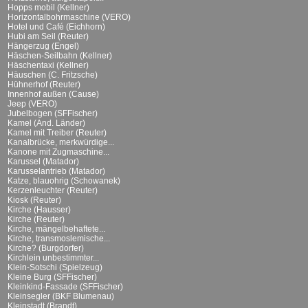
Hopps mobil (Kellner)
Horizontalbohrmaschine (VERO)
Hotel und Café (Eichhorn)
Hubi am Seil (Reuter)
Hängerzug (Engel)
Häschen-Seilbahn (Kellner)
Häschentaxi (Kellner)
Häuschen (C. Fritzsche)
Hühnerhof (Reuter)
Innenhof außen (Cause)
Jeep (VERO)
Jubelbogen (SFFischer)
Kamel (And. Länder)
Kamel mit Treiber (Reuter)
Kanalbrücke, merkwürdige...
Kanone mit Zugmaschine...
Karussel (Matador)
Karusselantrieb (Matador)
Katze, blauohrig (Schowanek)
Kerzenleuchter (Reuter)
Kiosk (Reuter)
Kirche (Hausser)
Kirche (Reuter)
Kirche, mängelbehaftete...
Kirche, transmoslemische...
Kirche? (Burgdorfer)
Kirchlein unbestimmter...
Klein-Sotschi (Spielzeug)
Kleine Burg (SFFischer)
Kleinkind-Fassade (SFFischer)
Kleinsegler (BKF Blumenau)
Kleinstadt (Brandt)