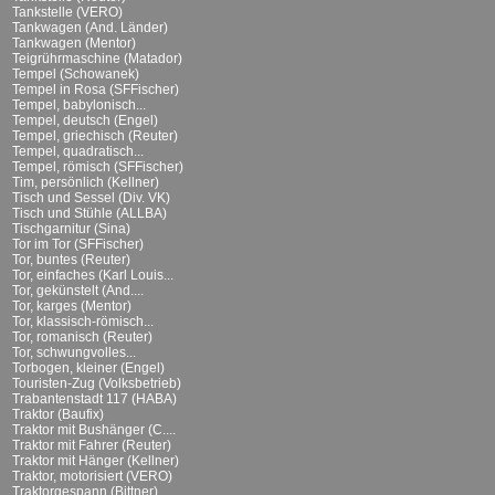
Tankstelle (VERO)
Tankwagen (And. Länder)
Tankwagen (Mentor)
Teigrührmaschine (Matador)
Tempel (Schowanek)
Tempel in Rosa (SFFischer)
Tempel, babylonisch...
Tempel, deutsch (Engel)
Tempel, griechisch (Reuter)
Tempel, quadratisch...
Tempel, römisch (SFFischer)
Tim, persönlich (Kellner)
Tisch und Sessel (Div. VK)
Tisch und Stühle (ALLBA)
Tischgarnitur (Sina)
Tor im Tor (SFFischer)
Tor, buntes (Reuter)
Tor, einfaches (Karl Louis...
Tor, gekünstelt (And....
Tor, karges (Mentor)
Tor, klassisch-römisch...
Tor, romanisch (Reuter)
Tor, schwungvolles...
Torbogen, kleiner (Engel)
Touristen-Zug (Volksbetrieb)
Trabantenstadt 117 (HABA)
Traktor (Baufix)
Traktor mit Bushänger (C....
Traktor mit Fahrer (Reuter)
Traktor mit Hänger (Kellner)
Traktor, motorisiert (VERO)
Traktorgespann (Bittner)