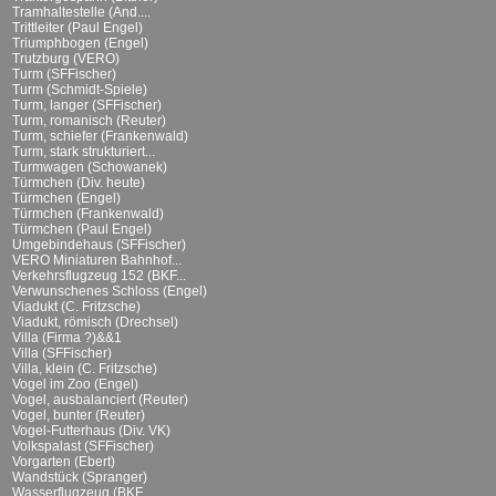
Tramhaltestelle (And....
Trittleiter (Paul Engel)
Triumphbogen (Engel)
Trutzburg (VERO)
Turm (SFFischer)
Turm (Schmidt-Spiele)
Turm, langer (SFFischer)
Turm, romanisch (Reuter)
Turm, schiefer (Frankenwald)
Turm, stark strukturiert...
Turmwagen (Schowanek)
Türmchen (Div. heute)
Türmchen (Engel)
Türmchen (Frankenwald)
Türmchen (Paul Engel)
Umgebindehaus (SFFischer)
VERO Miniaturen Bahnhof...
Verkehrsflugzeug 152 (BKF...
Verwunschenes Schloss (Engel)
Viadukt (C. Fritzsche)
Viadukt, römisch (Drechsel)
Villa (Firma ?)&&1
Villa (SFFischer)
Villa, klein (C. Fritzsche)
Vogel im Zoo (Engel)
Vogel, ausbalanciert (Reuter)
Vogel, bunter (Reuter)
Vogel-Futterhaus (Div. VK)
Volkspalast (SFFischer)
Vorgarten (Ebert)
Wandstück (Spranger)
Wasserflugzeug (BKF