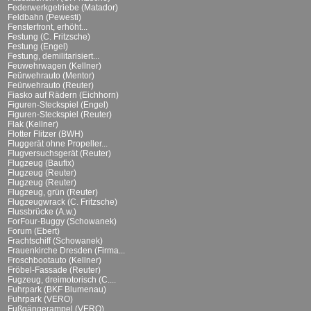
Federwerkgetriebe (Matador)
Feldbahn (Pewesti)
Fensterfront, erhöht...
Festung (C. Fritzsche)
Festung (Engel)
Festung, demilitarisiert...
Feuwehrwagen (Kellner)
Feürwehrauto (Mentor)
Feürwehrauto (Reuter)
Fiasko auf Rädern (Eichhorn)
Figuren-Steckspiel (Engel)
Figuren-Steckspiel (Reuter)
Flak (Kellner)
Flotter Flitzer (BWH)
Fluggerät ohne Propeller...
Flugversuchsgerät (Reuter)
Flugzeug (Baufix)
Flugzeug (Reuter)
Flugzeug (Reuter)
Flugzeug, grün (Reuter)
Flugzeugwrack (C. Fritzsche)
Flussbrücke (A.w.)
ForFour-Buggy (Schowanek)
Forum (Ebert)
Frachtschiff (Schowanek)
Frauenkirche Dresden (Firma...
Froschbootauto (Kellner)
Fröbel-Fassade (Reuter)
Fugzeug, dreimotorisch (C....
Fuhrpark (BKF Blumenau)
Fuhrpark (VERO)
Fußgängerampel (VERO)