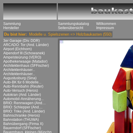
Sammlung
Sammlungskatalog
Willkommen
Hersteller
Seitenübersicht
Impressum
Du bist hier:
Modelle u. Spielszenen
=>
Holzbaukasten
(550)
3er Garage (Div. DDR)
ARCADO: Tor (And. Länder)
Airport (Eichhorn)
Alpendorf III (Schowanek)
Ampelsteürung (VERO)
Apothekerwaage (Matador)
Architektenhaus (SFFischer)
Architektenhäuser...
Architektenhäuser...
Augustusburg (Sina)
Auto-BK für 6 Modelle...
Auto-Rennbahn (Reuter)
Auto-Versuch (Heros)
Autokran (And. Länder)
Automobil-Annäherung...
BRIO: Rennwagen (And....
BRIO: Schlepper (And....
BRIO: Trike (And. Länder)
Bahnschranke (Heros)
Bahnstation (THUWA)
Bahnübergang (Firma X)
Bauerndorf (SFFischer)
Bauernhaus, kleines (Münchn....