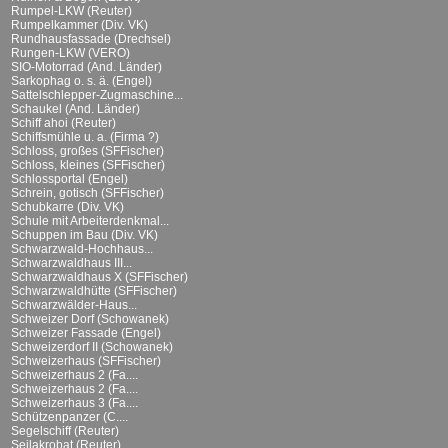
Rumpel-LKW (Reuter)
Rumpelkammer (Div. VK)
Rundhausfassade (Drechsel)
Rungen-LKW (VERO)
SIO-Motorrad (And. Länder)
Sarkophag o. s. ä. (Engel)
Sattelschlepper-Zugmaschine...
Schaukel (And. Länder)
Schiff ahoi (Reuter)
Schiffsmühle u. a. (Firma ?)
Schloss, großes (SFFischer)
Schloss, kleines (SFFischer)
Schlossportal (Engel)
Schrein, gotisch (SFFischer)
Schubkarre (Div. VK)
Schule mit Arbeiterdenkmal...
Schuppen im Bau (Div. VK)
Schwarzwald-Hochhaus...
Schwarzwaldhaus III...
Schwarzwaldhaus X (SFFischer)
Schwarzwaldhütte (SFFischer)
Schwarzwälder-Haus...
Schweizer Dorf (Schowanek)
Schweizer Fassade (Engel)
Schweizerdorf II (Schowanek)
Schweizerhaus (SFFischer)
Schweizerhaus 2 (Fa....
Schweizerhaus 2 (Fa....
Schweizerhaus 3 (Fa....
Schützenpanzer (C....
Segelschiff (Reuter)
Seilakrobat (Reuter)