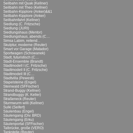
Seilbahn mit Quak (Kellner)
Seilbahn mit Theo (Kellner)
Seilbahn-Kipplore (Anker)&&1
Seilbahn-Kipplore (Anker)
Seilbahnfahrt (Kellner)
Siedlung (C. Fritzsche)
Siedlung (JURI)
Siedlungshaus (Mentor)
Siedlungshaus, abends (C....
Simsa Labim, reitend...
Skulptur, moderne (Reuter)
Smart vor Garage (Matador)
Sportwagen (Schowanek)
Stadt, futuristisch (C....
Stadt-Ensemble (Brandt)
Stadtmodell I (C. Fritzsche)
Stadtmodell II (C. Fritzsche)
Stadtmodell III (C....
Stadtvilla (Pewesti)
Stapelsteine (Engel)
Steinwald (SFFischer)
Strand-Buggy (Kellner)
Strandbuggy (K. Keller)
Straßeneck (Reuter)
Sturmwurm willi (Kellner)
Sulki (Seifert)
Säulenbau (Engel)
Säulengang (Div. BRD)
Säulengang (Erku)
Säulenportal (SFFischer)
Talbrücke, große (VERO)
Tankstelle (Reuter)