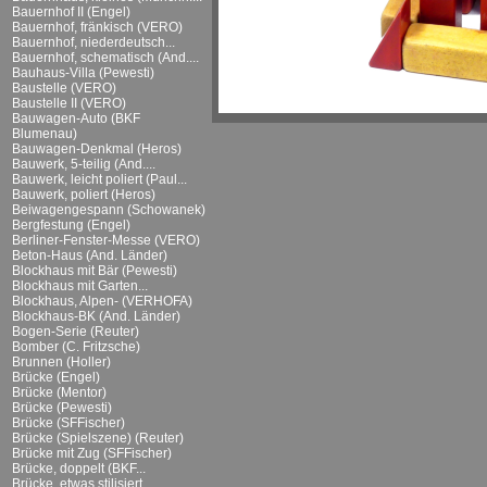
Bauernhof II (Engel)
Bauernhof, fränkisch (VERO)
Bauernhof, niederdeutsch...
Bauernhof, schematisch (And....
Bauhaus-Villa (Pewesti)
Baustelle (VERO)
Baustelle II (VERO)
Bauwagen-Auto (BKF
Blumenau)
Bauwagen-Denkmal (Heros)
Bauwerk, 5-teilig (And....
Bauwerk, leicht poliert (Paul...
Bauwerk, poliert (Heros)
Beiwagengespann (Schowanek)
Bergfestung (Engel)
Berliner-Fenster-Messe (VERO)
Beton-Haus (And. Länder)
Blockhaus mit Bär (Pewesti)
Blockhaus mit Garten...
Blockhaus, Alpen- (VERHOFA)
Blockhaus-BK (And. Länder)
Bogen-Serie (Reuter)
Bomber (C. Fritzsche)
Brunnen (Holler)
Brücke (Engel)
Brücke (Mentor)
Brücke (Pewesti)
Brücke (SFFischer)
Brücke (Spielszene) (Reuter)
Brücke mit Zug (SFFischer)
Brücke, doppelt (BKF...
Brücke, etwas stilisiert...