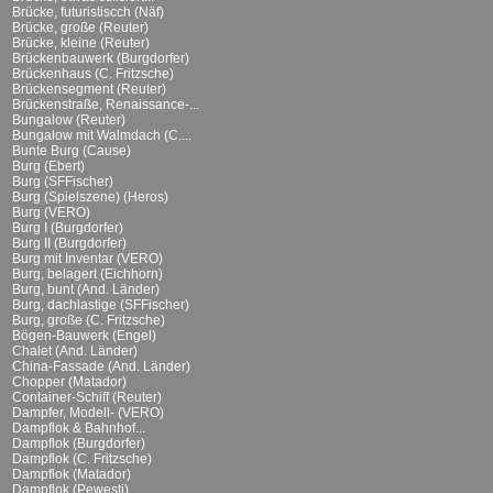
Brücke, futuristiscch (Näf)
Brücke, große (Reuter)
Brücke, kleine (Reuter)
Brückenbauwerk (Burgdorfer)
Brückenhaus (C. Fritzsche)
Brückensegment (Reuter)
Brückenstraße, Renaissance-...
Bungalow (Reuter)
Bungalow mit Walmdach (C....
Bunte Burg (Cause)
Burg (Ebert)
Burg (SFFischer)
Burg (Spielszene) (Heros)
Burg (VERO)
Burg I (Burgdorfer)
Burg II (Burgdorfer)
Burg mit Inventar (VERO)
Burg, belagert (Eichhorn)
Burg, bunt (And. Länder)
Burg, dachlastige (SFFischer)
Burg, große (C. Fritzsche)
Bögen-Bauwerk (Engel)
Chalet (And. Länder)
China-Fassade (And. Länder)
Chopper (Matador)
Container-Schiff (Reuter)
Dampfer, Modell- (VERO)
Dampflok & Bahnhof...
Dampflok (Burgdorfer)
Dampflok (C. Fritzsche)
Dampflok (Matador)
Dampflok (Pewesti)