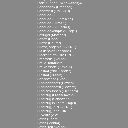
Fädelpuppen (Schowanek)&&1
Gartenbank (Drechsel)
Gartenfest (Div. BRD)
Gebäude ()
Gebäude (C. Fritzsche)
Gebäude (Firma ?)
Gebäude (SFFischer)
Gebäudekomplex (Engel)
Geflügel (Matador)
Gehöft (Engel)
Giraffe (Reuter)
Giraffe, angemalt (VERO)
Glasfenster-Fassade I...
Glockenturm (Div. BRD)
Grabstelle (Reuter)
Große Talbrücke II...
Großfassade (Firma X)
Gutshof (And. Länder)
Gutshof (Brandt)
Gänsewiese (Sina)
Güterbahnhof I (Pewesti)
Güterbahnhof II (Pewesti)
Güterschuppen (Eichhorn)
Güterzug (Frankenwald)
Güterzug (Schowanek)
Güterzug in Fahrt (Engel)
Güterzug, kurz (VERO)
Güterzug, lang (BKF...
H-AW02 (A.w.)
Hafen (Ebert)
Hafen (Mentor)
Hafen-Teil (Reuter)