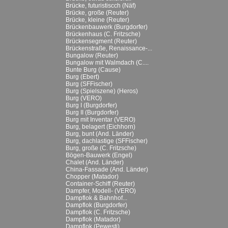
Brücke, futuristiscch (Näf)
Brücke, große (Reuter)
Brücke, kleine (Reuter)
Brückenbauwerk (Burgdorfer)
Brückenhaus (C. Fritzsche)
Brückensegment (Reuter)
Brückenstraße, Renaissance-...
Bungalow (Reuter)
Bungalow mit Walmdach (C....
Bunte Burg (Cause)
Burg (Ebert)
Burg (SFFischer)
Burg (Spielszene) (Heros)
Burg (VERO)
Burg I (Burgdorfer)
Burg II (Burgdorfer)
Burg mit Inventar (VERO)
Burg, belagert (Eichhorn)
Burg, bunt (And. Länder)
Burg, dachlastige (SFFischer)
Burg, große (C. Fritzsche)
Bögen-Bauwerk (Engel)
Chalet (And. Länder)
China-Fassade (And. Länder)
Chopper (Matador)
Container-Schiff (Reuter)
Dampfer, Modell- (VERO)
Dampflok & Bahnhof...
Dampflok (Burgdorfer)
Dampflok (C. Fritzsche)
Dampflok (Matador)
Dampflok (Pewesti)