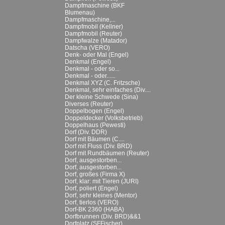
Dampfmaschine (BKF
Blumenau)
Dampfmaschine,...
Dampfmobil (Kellner)
Dampfmobil (Reuter)
Dampfwalze (Matador)
Datscha (VERO)
Denk- oder Mal (Engel)
Denkmal (Engel)
Denkmal - oder so...
Denkmal - oder......
Denkmal XYZ (C. Fritzsche)
Denkmal, sehr einfaches (Div....
Der kleine Schwede (Sina)
Diverses (Reuter)
Doppelbogen (Engel)
Doppeldecker (Volksbetrieb)
Doppelhaus (Pewesti)
Dorf (Div. DDR)
Dorf mit Bäumen (C....
Dorf mit Fluss (Div. BRD)
Dorf mit Rundbäumen (Reuter)
Dorf, ausgestorben...
Dorf, ausgestorben...
Dorf, großes (Firma X)
Dorf, klar: mit Tieren (JURI)
Dorf, poliert (Engel)
Dorf, sehr kleines (Mentor)
Dorf, tierlos (VERO)
Dorf-BK 2360 (HABA)
Dorfbrunnen (Div. BRD)&&1
Dorfplatz (SFFischer)