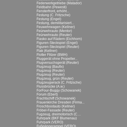
Federwerkgetriebe (Matador)
Feldbahn (Pewesti)
Fensterfront, erhöht...
Festung (C. Fritzsche)
Festung (Engel)
Festung, demilitarisiert...
Feuwehrwagen (Kellner)
Feürwehrauto (Mentor)
Feürwehrauto (Reuter)
Fiasko auf Rädern (Eichhorn)
Figuren-Steckspiel (Engel)
Figuren-Steckspiel (Reuter)
Flak (Kellner)
Flotter Flitzer (BWH)
Fluggerät ohne Propeller...
Flugversuchsgerät (Reuter)
Flugzeug (Baufix)
Flugzeug (Reuter)
Flugzeug (Reuter)
Flugzeug, grün (Reuter)
Flugzeugwrack (C. Fritzsche)
Flussbrücke (A.w.)
ForFour-Buggy (Schowanek)
Forum (Ebert)
Frachtschiff (Schowanek)
Frauenkirche Dresden (Firma...
Froschbootauto (Kellner)
Fröbel-Fassade (Reuter)
Fugzeug, dreimotorisch (C....
Fuhrpark (BKF Blumenau)
Fuhrpark (VERO)
Fußgängerampel (VERO)