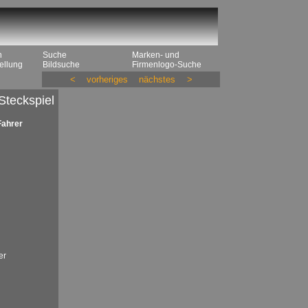
n
Suche
Marken- und
ellung
Bildsuche
Firmenlogo-Suche
<
vorheriges
nächstes
>
Steckspiel
Fahrer
er