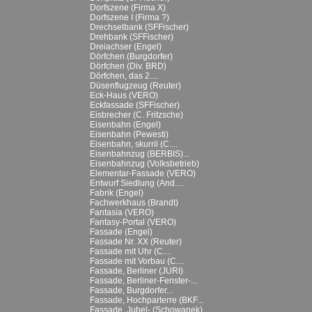
Dorfszene (Firma X)
Dorfszene I (Firma ?)
Drechselbank (SFFischer)
Drehbank (SFFischer)
Dreiachser (Engel)
Dörfchen (Burgdorfer)
Dörfchen (Div. BRD)
Dörfchen, das 2....
Düsenflugzeug (Reuter)
Eck-Haus (VERO)
Eckfassade (SFFischer)
Eisbrecher (C. Fritzsche)
Eisenbahn (Engel)
Eisenbahn (Pewesti)
Eisenbahn, skurril (C....
Eisenbahnzug (BERBIS)...
Eisenbahnzug (Volksbetrieb)
Elementar-Fassade (VERO)
Entwurf Siedlung (And....
Fabrik (Engel)
Fachwerkhaus (Brandt)
Fantasia (VERO)
Fantasy-Portal (VERO)
Fassade (Engel)
Fassade Nr. XX (Reuter)
Fassade mit Uhr (C....
Fassade mit Vorbau (C....
Fassade, Berliner (JURI)
Fassade, Berliner-Fenster-...
Fassade, Burgdorfer...
Fassade, Hochparterre (BKF...
Fassade, Jubel- (Schowanek)