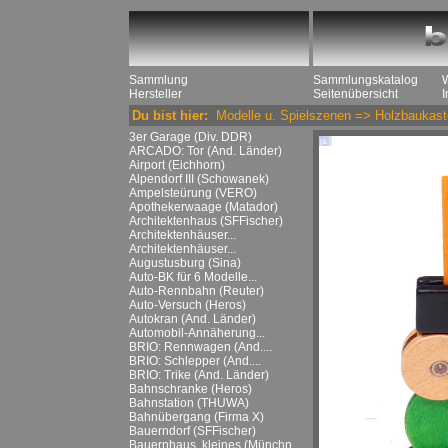
Sammlung
Sammlungskatalog
Hersteller
Seitenübersicht
Du bist hier:
Modelle u. Spielszenen
=>
Holzbaukast
3er Garage (Div. DDR)
ARCADO: Tor (And. Länder)
Airport (Eichhorn)
Alpendorf III (Schowanek)
Ampelsteürung (VERO)
Apothekerwaage (Matador)
Architektenhaus (SFFischer)
Architektenhäuser...
Architektenhäuser...
Augustusburg (Sina)
Auto-BK für 6 Modelle...
Auto-Rennbahn (Reuter)
Auto-Versuch (Heros)
Autokran (And. Länder)
Automobil-Annäherung...
BRIO: Rennwagen (And....
BRIO: Schlepper (And....
BRIO: Trike (And. Länder)
Bahnschranke (Heros)
Bahnstation (THUWA)
Bahnübergang (Firma X)
Bauerndorf (SFFischer)
Bauernhaus, kleines (Münchn....