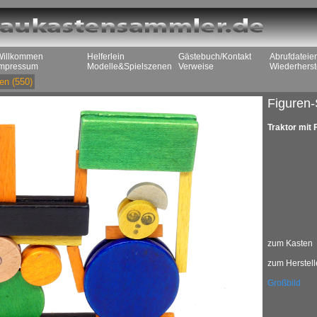
Willkommen
Helferlein
Gästebuch/Kontakt
Abrufdateie
Impressum
Modelle&Spielszenen
Verweise
Wiederherst
en
(550)
Figuren-
Traktor mit 
zum Kasten
zum Herstell
Großbild