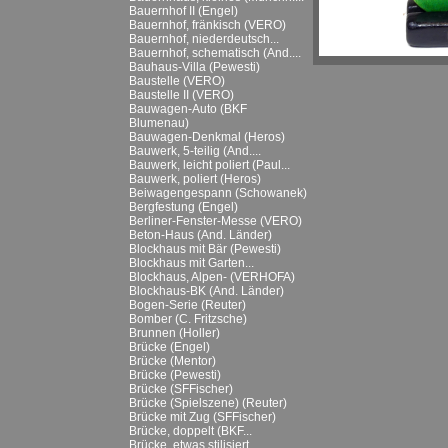
Bauernhof II (Engel)
Bauernhof, fränkisch (VERO)
Bauernhof, niederdeutsch...
Bauernhof, schematisch (And....
Bauhaus-Villa (Pewesti)
Baustelle (VERO)
Baustelle II (VERO)
Bauwagen-Auto (BKF
Blumenau)
Bauwagen-Denkmal (Heros)
Bauwerk, 5-teilig (And....
Bauwerk, leicht poliert (Paul...
Bauwerk, poliert (Heros)
Beiwagengespann (Schowanek)
Bergfestung (Engel)
Berliner-Fenster-Messe (VERO)
Beton-Haus (And. Länder)
Blockhaus mit Bär (Pewesti)
Blockhaus mit Garten...
Blockhaus, Alpen- (VERHOFA)
Blockhaus-BK (And. Länder)
Bogen-Serie (Reuter)
Bomber (C. Fritzsche)
Brunnen (Holler)
Brücke (Engel)
Brücke (Mentor)
Brücke (Pewesti)
Brücke (SFFischer)
Brücke (Spielszene) (Reuter)
Brücke mit Zug (SFFischer)
Brücke, doppelt (BKF...
Brücke, etwas stilisiert...