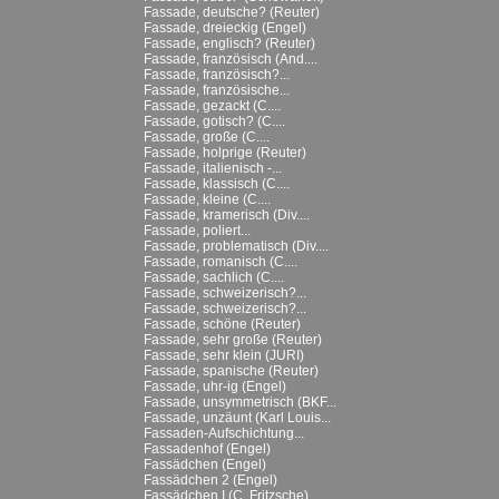
Fassade, deutsche? (Reuter)
Fassade, dreieckig (Engel)
Fassade, englisch? (Reuter)
Fassade, französisch (And....
Fassade, französisch?...
Fassade, französische...
Fassade, gezackt (C....
Fassade, gotisch? (C....
Fassade, große (C....
Fassade, holprige (Reuter)
Fassade, italienisch -...
Fassade, klassisch (C....
Fassade, kleine (C....
Fassade, kramerisch (Div....
Fassade, poliert...
Fassade, problematisch (Div....
Fassade, romanisch (C....
Fassade, sachlich (C....
Fassade, schweizerisch?...
Fassade, schweizerisch?...
Fassade, schöne (Reuter)
Fassade, sehr große (Reuter)
Fassade, sehr klein (JURI)
Fassade, spanische (Reuter)
Fassade, uhr-ig (Engel)
Fassade, unsymmetrisch (BKF...
Fassade, unzäunt (Karl Louis...
Fassaden-Aufschichtung...
Fassadenhof (Engel)
Fassädchen (Engel)
Fassädchen 2 (Engel)
Fassädchen I (C. Fritzsche)