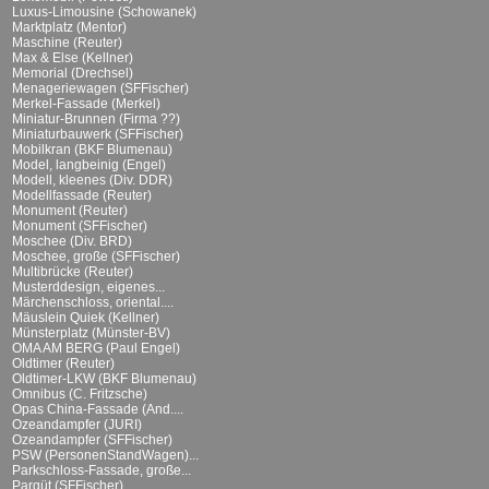
Luxus-Limousine (Schowanek)
Marktplatz (Mentor)
Maschine (Reuter)
Max & Else (Kellner)
Memorial (Drechsel)
Menageriewagen (SFFischer)
Merkel-Fassade (Merkel)
Miniatur-Brunnen (Firma ??)
Miniaturbauwerk (SFFischer)
Mobilkran (BKF Blumenau)
Model, langbeinig (Engel)
Modell, kleenes (Div. DDR)
Modellfassade (Reuter)
Monument (Reuter)
Monument (SFFischer)
Moschee (Div. BRD)
Moschee, große (SFFischer)
Multibrücke (Reuter)
Musterddesign, eigenes...
Märchenschloss, oriental....
Mäuslein Quiek (Kellner)
Münsterplatz (Münster-BV)
OMA AM BERG (Paul Engel)
Oldtimer (Reuter)
Oldtimer-LKW (BKF Blumenau)
Omnibus (C. Fritzsche)
Opas China-Fassade (And....
Ozeandampfer (JURI)
Ozeandampfer (SFFischer)
PSW (PersonenStandWagen)...
Parkschloss-Fassade, große...
Parqüt (SFFischer)