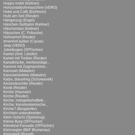
Hopps mobil (Kellner)
Horizontalbohrmaschine (VERO)
Hotel und Café (Eichhorn)
Hubi am Seil (Reuter)
Hängerzug (Engel)
Häschen-Seilbahn (Kellner)
Häschentaxi (Kellner)
Häuschen (C. Fritzsche)
Hühnerhof (Reuter)
Innenhof außen (Cause)
Jeep (VERO)
Jubelbogen (SFFischer)
Kamel (And. Länder)
Kamel mit Treiber (Reuter)
Kanalbrücke, merkwürdige...
Kanone mit Zugmaschine...
Karussel (Matador)
Karusselantrieb (Matador)
Katze, blauohrig (Schowanek)
Kerzenleuchter (Reuter)
Kiosk (Reuter)
Kirche (Hausser)
Kirche (Reuter)
Kirche, mängelbehaftete...
Kirche, transmoslemische...
Kirche? (Burgdorfer)
Kirchlein unbestimmter...
Klein-Sotschi (Spielzeug)
Kleine Burg (SFFischer)
Kleinkind-Fassade (SFFischer)
Kleinsegler (BKF Blumenau)
Kleinstadt (Brandt)