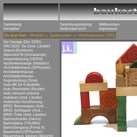
Sammlung
Sammlungskatalog
Willkommen
Hersteller
Seitenübersicht
Impressum
Du bist hier:
Modelle u. Spielszenen
=>
Holzbaukasten
(550)
3er Garage (Div. DDR)
ARCADO: Tor (And. Länder)
Airport (Eichhorn)
Alpendorf III (Schowanek)
Ampelsteürung (VERO)
Apothekerwaage (Matador)
Architektenhaus (SFFischer)
Architektenhäuser...
Architektenhäuser...
Augustusburg (Sina)
Auto-BK für 6 Modelle...
Auto-Rennbahn (Reuter)
Auto-Versuch (Heros)
Autokran (And. Länder)
Automobil-Annäherung...
BRIO: Rennwagen (And....
BRIO: Schlepper (And....
BRIO: Trike (And. Länder)
Bahnschranke (Heros)
Bahnstation (THUWA)
Bahnübergang (Firma X)
Bauerndorf (SFFischer)
Bauernhaus, kleines (Münchn....