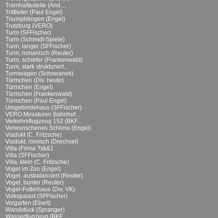
Tramhaltestelle (And....
Trittleiter (Paul Engel)
Triumphbogen (Engel)
Trutzburg (VERO)
Turm (SFFischer)
Turm (Schmidt-Spiele)
Turm, langer (SFFischer)
Turm, romanisch (Reuter)
Turm, schiefer (Frankenwald)
Turm, stark strukturiert...
Turmwagen (Schowanek)
Türmchen (Div. heute)
Türmchen (Engel)
Türmchen (Frankenwald)
Türmchen (Paul Engel)
Umgebindehaus (SFFischer)
VERO Miniaturen Bahnhof...
Verkehrsflugzeug 152 (BKF...
Verwunschenes Schloss (Engel)
Viadukt (C. Fritzsche)
Viadukt, römisch (Drechsel)
Villa (Firma ?)&&1
Villa (SFFischer)
Villa, klein (C. Fritzsche)
Vogel im Zoo (Engel)
Vogel, ausbalanciert (Reuter)
Vogel, bunter (Reuter)
Vogel-Futterhaus (Div. VK)
Volkspalast (SFFischer)
Vorgarten (Ebert)
Wandstück (Spranger)
Wasserflugzeug (BKF