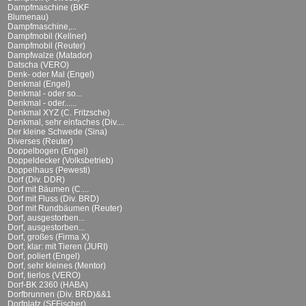
Dampfmaschine (BKF
Blumenau)
Dampfmaschine,...
Dampfmobil (Kellner)
Dampfmobil (Reuter)
Dampfwalze (Matador)
Datscha (VERO)
Denk- oder Mal (Engel)
Denkmal (Engel)
Denkmal - oder so...
Denkmal - oder......
Denkmal XYZ (C. Fritzsche)
Denkmal, sehr einfaches (Div....
Der kleine Schwede (Sina)
Diverses (Reuter)
Doppelbogen (Engel)
Doppeldecker (Volksbetrieb)
Doppelhaus (Pewesti)
Dorf (Div. DDR)
Dorf mit Bäumen (C....
Dorf mit Fluss (Div. BRD)
Dorf mit Rundbäumen (Reuter)
Dorf, ausgestorben...
Dorf, ausgestorben...
Dorf, großes (Firma X)
Dorf, klar: mit Tieren (JURI)
Dorf, poliert (Engel)
Dorf, sehr kleines (Mentor)
Dorf, tierlos (VERO)
Dorf-BK 2360 (HABA)
Dorfbrunnen (Div. BRD)&&1
Dorfplatz (SFFischer)