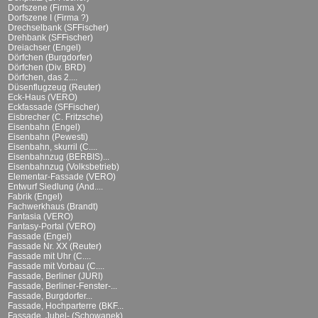
Dorfszene (Firma X)
Dorfszene I (Firma ?)
Drechselbank (SFFischer)
Drehbank (SFFischer)
Dreiachser (Engel)
Dörfchen (Burgdorfer)
Dörfchen (Div. BRD)
Dörfchen, das 2....
Düsenflugzeug (Reuter)
Eck-Haus (VERO)
Eckfassade (SFFischer)
Eisbrecher (C. Fritzsche)
Eisenbahn (Engel)
Eisenbahn (Pewesti)
Eisenbahn, skurril (C....
Eisenbahnzug (BERBIS)...
Eisenbahnzug (Volksbetrieb)
Elementar-Fassade (VERO)
Entwurf Siedlung (And....
Fabrik (Engel)
Fachwerkhaus (Brandt)
Fantasia (VERO)
Fantasy-Portal (VERO)
Fassade (Engel)
Fassade Nr. XX (Reuter)
Fassade mit Uhr (C....
Fassade mit Vorbau (C....
Fassade, Berliner (JURI)
Fassade, Berliner-Fenster-...
Fassade, Burgdorfer...
Fassade, Hochparterre (BKF...
Fassade, Jubel- (Schowanek)