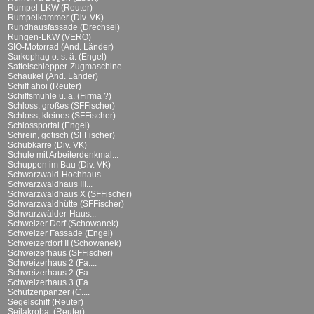
Rumpel-LKW (Reuter)
Rumpelkammer (Div. VK)
Rundhausfassade (Drechsel)
Rungen-LKW (VERO)
SIO-Motorrad (And. Länder)
Sarkophag o. s. ä. (Engel)
Sattelschlepper-Zugmaschine...
Schaukel (And. Länder)
Schiff ahoi (Reuter)
Schiffsmühle u. a. (Firma ?)
Schloss, großes (SFFischer)
Schloss, kleines (SFFischer)
Schlossportal (Engel)
Schrein, gotisch (SFFischer)
Schubkarre (Div. VK)
Schule mit Arbeiterdenkmal...
Schuppen im Bau (Div. VK)
Schwarzwald-Hochhaus...
Schwarzwaldhaus III...
Schwarzwaldhaus X (SFFischer)
Schwarzwaldhütte (SFFischer)
Schwarzwälder-Haus...
Schweizer Dorf (Schowanek)
Schweizer Fassade (Engel)
Schweizerdorf II (Schowanek)
Schweizerhaus (SFFischer)
Schweizerhaus 2 (Fa....
Schweizerhaus 2 (Fa....
Schweizerhaus 3 (Fa....
Schützenpanzer (C....
Segelschiff (Reuter)
Seilakrobat (Reuter)