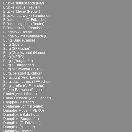
Brücke, futuristiscch (Näf)
Brücke, große (Reuter)
Brücke, kleine (Reuter)
Brückenbauwerk (Burgdorfer)
Brückenhaus (C. Fritzsche)
Brückensegment (Reuter)
Brückenstraße, Renaissance-...
Bungalow (Reuter)
Bungalow mit Walmdach (C....
Bunte Burg (Cause)
Burg (Ebert)
Burg (SFFischer)
Burg (Spielszene) (Heros)
Burg (VERO)
Burg I (Burgdorfer)
Burg II (Burgdorfer)
Burg mit Inventar (VERO)
Burg, belagert (Eichhorn)
Burg, bunt (And. Länder)
Burg, dachlastige (SFFischer)
Burg, große (C. Fritzsche)
Bögen-Bauwerk (Engel)
Chalet (And. Länder)
China-Fassade (And. Länder)
Chopper (Matador)
Container-Schiff (Reuter)
Dampfer, Modell- (VERO)
Dampflok & Bahnhof...
Dampflok (Burgdorfer)
Dampflok (C. Fritzsche)
Dampflok (Matador)
Dampflok (Pewesti)