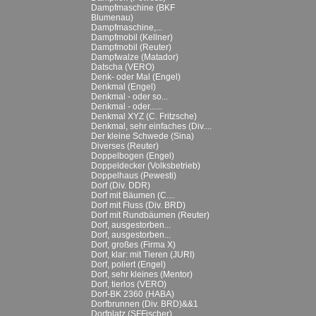
Dampfmaschine (BKF
Blumenau)
Dampfmaschine,...
Dampfmobil (Kellner)
Dampfmobil (Reuter)
Dampfwalze (Matador)
Datscha (VERO)
Denk- oder Mal (Engel)
Denkmal (Engel)
Denkmal - oder so...
Denkmal - oder......
Denkmal XYZ (C. Fritzsche)
Denkmal, sehr einfaches (Div....
Der kleine Schwede (Sina)
Diverses (Reuter)
Doppelbogen (Engel)
Doppeldecker (Volksbetrieb)
Doppelhaus (Pewesti)
Dorf (Div. DDR)
Dorf mit Bäumen (C....
Dorf mit Fluss (Div. BRD)
Dorf mit Rundbäumen (Reuter)
Dorf, ausgestorben...
Dorf, ausgestorben...
Dorf, großes (Firma X)
Dorf, klar: mit Tieren (JURI)
Dorf, poliert (Engel)
Dorf, sehr kleines (Mentor)
Dorf, tierlos (VERO)
Dorf-BK 2360 (HABA)
Dorfbrunnen (Div. BRD)&&1
Dorfplatz (SFFischer)