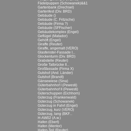
Fädelpuppen (Schowanek)&&1
Gartenbank (Drechsel)
Gartenfest (Div. BRD)
Gebäude ()
Gebäude (C. Fritzsche)
Gebäude (Firma ?)
Gebäude (SFFischer)
Gebäudekomplex (Engel)
Geflügel (Matador)
Gehöft (Engel)
Giraffe (Reuter)
Giraffe, angemalt (VERO)
Glasfenster-Fassade I...
Glockenturm (Div. BRD)
Grabstelle (Reuter)
Große Talbrücke II...
Großfassade (Firma X)
Gutshof (And. Länder)
Gutshof (Brandt)
Gänsewiese (Sina)
Güterbahnhof I (Pewesti)
Güterbahnhof II (Pewesti)
Güterschuppen (Eichhorn)
Güterzug (Frankenwald)
Güterzug (Schowanek)
Güterzug in Fahrt (Engel)
Güterzug, kurz (VERO)
Güterzug, lang (BKF...
H-AW02 (A.w.)
Hafen (Ebert)
Hafen (Mentor)
Hafen-Teil (Reuter)