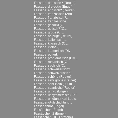
Fassade, deutsche? (Reuter)
Fassade, dreieckig (Engel)
Fassade, englisch? (Reuter)
Fassade, französisch (And....
Fassade, französisch?...
Fassade, französische...
Fassade, gezackt (C....
Fassade, gotisch? (C....
Fassade, große (C....
Fassade, holprige (Reuter)
Fassade, italienisch -...
Fassade, klassisch (C....
Fassade, kleine (C....
Fassade, kramerisch (Div....
Fassade, poliert...
Fassade, problematisch (Div....
Fassade, romanisch (C....
Fassade, sachlich (C....
Fassade, schweizerisch?...
Fassade, schweizerisch?...
Fassade, schöne (Reuter)
Fassade, sehr große (Reuter)
Fassade, sehr klein (JURI)
Fassade, spanische (Reuter)
Fassade, uhr-ig (Engel)
Fassade, unsymmetrisch (BKF...
Fassade, unzäunt (Karl Louis...
Fassaden-Aufschichtung...
Fassadenhof (Engel)
Fassädchen (Engel)
Fassädchen 2 (Engel)
Fassädchen I (C. Fritzsche)