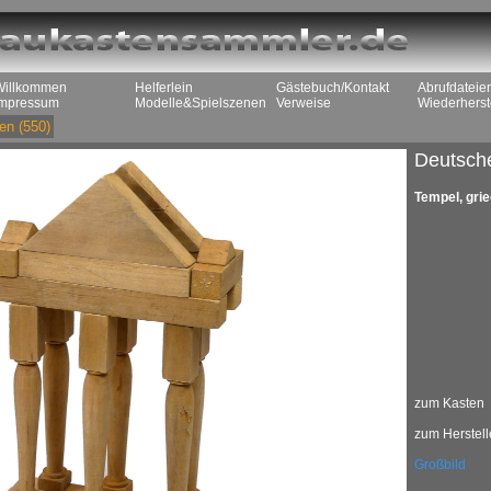
Willkommen
Helferlein
Gästebuch/Kontakt
Abrufdateie
Impressum
Modelle&Spielszenen
Verweise
Wiederherst
en
(550)
Deutsch
Tempel, gri
zum Kasten
zum Herstell
Großbild