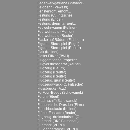
Federwerkgetriebe (Matador)
Feldbahn (Pewesti)
Fensterfront, erhöht...
Festung (C. Fritzsche)
Festung (Engel)
Festung, demilitarisiert...
Feuwehrwagen (Kellner)
Feürwehrauto (Mentor)
Feürwehrauto (Reuter)
Fiasko auf Rädern (Eichhorn)
Figuren-Steckspiel (Engel)
Figuren-Steckspiel (Reuter)
Flak (Kellner)
Flotter Flitzer (BWH)
Fluggerät ohne Propeller...
Flugversuchsgerät (Reuter)
Flugzeug (Baufix)
Flugzeug (Reuter)
Flugzeug (Reuter)
Flugzeug, grün (Reuter)
Flugzeugwrack (C. Fritzsche)
Flussbrücke (A.w.)
ForFour-Buggy (Schowanek)
Forum (Ebert)
Frachtschiff (Schowanek)
Frauenkirche Dresden (Firma...
Froschbootauto (Kellner)
Fröbel-Fassade (Reuter)
Fugzeug, dreimotorisch (C....
Fuhrpark (BKF Blumenau)
Fuhrpark (VERO)
Fußgängerampel (VERO)