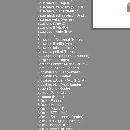
Bauernhof II (Engel)
Bauernhof, fränkisch (VERO)
Bauernhof, niederdeutsch...
Bauernhof, schematisch (And....
Bauhaus-Villa (Pewesti)
Baustelle (VERO)
Baustelle II (VERO)
Bauwagen-Auto (BKF
Blumenau)
Bauwagen-Denkmal (Heros)
Bauwerk, 5-teilig (And....
Bauwerk, leicht poliert (Paul...
Bauwerk, poliert (Heros)
Beiwagengespann (Schowanek)
Bergfestung (Engel)
Berliner-Fenster-Messe (VERO)
Beton-Haus (And. Länder)
Blockhaus mit Bär (Pewesti)
Blockhaus mit Garten...
Blockhaus, Alpen- (VERHOFA)
Blockhaus-BK (And. Länder)
Bogen-Serie (Reuter)
Bomber (C. Fritzsche)
Brunnen (Holler)
Brücke (Engel)
Brücke (Mentor)
Brücke (Pewesti)
Brücke (SFFischer)
Brücke (Spielszene) (Reuter)
Brücke mit Zug (SFFischer)
Brücke, doppelt (BKF...
Brücke, etwas stilisiert...