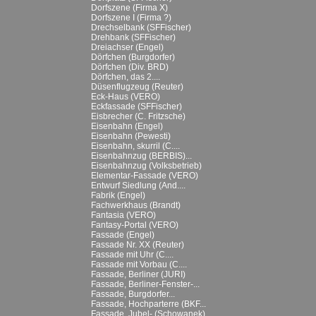
Dorfszene (Firma X)
Dorfszene I (Firma ?)
Drechselbank (SFFischer)
Drehbank (SFFischer)
Dreiachser (Engel)
Dörfchen (Burgdorfer)
Dörfchen (Div. BRD)
Dörfchen, das 2....
Düsenflugzeug (Reuter)
Eck-Haus (VERO)
Eckfassade (SFFischer)
Eisbrecher (C. Fritzsche)
Eisenbahn (Engel)
Eisenbahn (Pewesti)
Eisenbahn, skurril (C....
Eisenbahnzug (BERBIS)...
Eisenbahnzug (Volksbetrieb)
Elementar-Fassade (VERO)
Entwurf Siedlung (And....
Fabrik (Engel)
Fachwerkhaus (Brandt)
Fantasia (VERO)
Fantasy-Portal (VERO)
Fassade (Engel)
Fassade Nr. XX (Reuter)
Fassade mit Uhr (C....
Fassade mit Vorbau (C....
Fassade, Berliner (JURI)
Fassade, Berliner-Fenster-...
Fassade, Burgdorfer...
Fassade, Hochparterre (BKF...
Fassade, Jubel- (Schowanek)