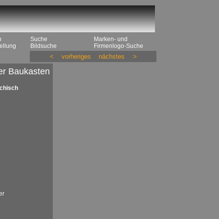
n
Suche
Marken- und
ellung
Bildsuche
Firmenlogo-Suche
<
vorheriges
nächstes
>
er Baukasten
echisch
er