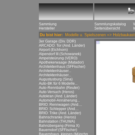
Sammlung
Sammlungskatalog
Hersteller
Seitenübersicht
Du bist hier:
Modelle u. Spielszenen
=>
Holzbaukast
3er Garage (Div. DDR)
ARCADO: Tor (And. Länder)
Airport (Eichhorn)
Alpendorf III (Schowanek)
Ampelsteürung (VERO)
Apothekerwaage (Matador)
Architektenhaus (SFFischer)
Architektenhäuser...
Architektenhäuser...
Augustusburg (Sina)
Auto-BK für 6 Modelle...
Auto-Rennbahn (Reuter)
Auto-Versuch (Heros)
Autokran (And. Länder)
Automobil-Annäherung...
BRIO: Rennwagen (And....
BRIO: Schlepper (And....
BRIO: Trike (And. Länder)
Bahnschranke (Heros)
Bahnstation (THUWA)
Bahnübergang (Firma X)
Bauerndorf (SFFischer)
Bauernhaus, kleines (Münchn....