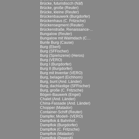
Brücke, futuristiscch (Näf)
Brücke, große (Reuter)
Brücke, kleine (Reuter)
Brückenbauwerk (Burgdorfer)
Brückenhaus (C. Fritzsche)
Brückensegment (Reuter)
Brückenstraße, Renaissance-...
Bungalow (Reuter)
Bungalow mit Walmdach (C....
Bunte Burg (Cause)
Burg (Ebert)
Burg (SFFischer)
Burg (Spielszene) (Heros)
Burg (VERO)
Burg I (Burgdorfer)
Burg II (Burgdorfer)
Burg mit Inventar (VERO)
Burg, belagert (Eichhorn)
Burg, bunt (And. Länder)
Burg, dachlastige (SFFischer)
Burg, große (C. Fritzsche)
Bögen-Bauwerk (Engel)
Chalet (And. Länder)
China-Fassade (And. Länder)
Chopper (Matador)
Container-Schiff (Reuter)
Dampfer, Modell- (VERO)
Dampflok & Bahnhof...
Dampflok (Burgdorfer)
Dampflok (C. Fritzsche)
Dampflok (Matador)
Dampflok (Pewesti)