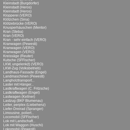
Kleinstadt (Burgdorfer)
Kleinstadt (Heros)
Kleinstadt (Heros)
Klopperei (VERO)
Klötzchen (Sina)
Klötzebrücke (VERO)
Knusperhäuschen (Mentor)
Kran (Steba)
Kran (VERO)
Kran - sehr einfach (VERO)
Kranwagen (Pewesti)
Kranwagen (VERO)
Kranwagen (VERO)
Kreissäge (Reuter)
Kutsche (SFFischer)
LKW, ungelenk(t) (VERO)
LKW-Zug (Volksbetrieb)
Landhaus-Fassade (Engel)
Landmaschinen (Pewesti)
Langholztransport...
Laster mit Hänger...
Lastkraftwagen (C. Fritzsche)
Lastkraftwagen (Engel)
Lastwagen (Kellner)
Lastzug (BKF Blumenau)
Leiter, perplex (Liebehenz)
Liefer-Dreirad (Spranger)
Limousine, poliert...
Locomobil (SFFischer)
Lok mit Landschaft...
Lok mit Waggon (Huschi)
Lokomobil (Pewesti)