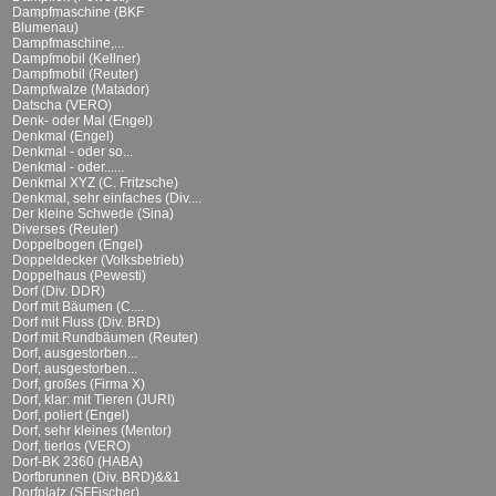
Dampfmaschine (BKF
Blumenau)
Dampfmaschine,...
Dampfmobil (Kellner)
Dampfmobil (Reuter)
Dampfwalze (Matador)
Datscha (VERO)
Denk- oder Mal (Engel)
Denkmal (Engel)
Denkmal - oder so...
Denkmal - oder......
Denkmal XYZ (C. Fritzsche)
Denkmal, sehr einfaches (Div....
Der kleine Schwede (Sina)
Diverses (Reuter)
Doppelbogen (Engel)
Doppeldecker (Volksbetrieb)
Doppelhaus (Pewesti)
Dorf (Div. DDR)
Dorf mit Bäumen (C....
Dorf mit Fluss (Div. BRD)
Dorf mit Rundbäumen (Reuter)
Dorf, ausgestorben...
Dorf, ausgestorben...
Dorf, großes (Firma X)
Dorf, klar: mit Tieren (JURI)
Dorf, poliert (Engel)
Dorf, sehr kleines (Mentor)
Dorf, tierlos (VERO)
Dorf-BK 2360 (HABA)
Dorfbrunnen (Div. BRD)&&1
Dorfplatz (SFFischer)