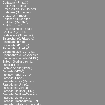
Dorfszene (Firma X)
Dorfszene I (Firma ?)
Drechselbank (SFFischer)
Drehbank (SFFischer)
Dreiachser (Engel)
Dörfchen (Burgdorfer)
Dörfchen (Div. BRD)
Dörfchen, das 2....
Düsenflugzeug (Reuter)
Eck-Haus (VERO)
Eckfassade (SFFischer)
Eisbrecher (C. Fritzsche)
Eisenbahn (Engel)
Eisenbahn (Pewesti)
Eisenbahn, skurril (C....
Eisenbahnzug (BERBIS)...
Eisenbahnzug (Volksbetrieb)
Elementar-Fassade (VERO)
Entwurf Siedlung (And....
Fabrik (Engel)
Fachwerkhaus (Brandt)
Fantasia (VERO)
Fantasy-Portal (VERO)
Fassade (Engel)
Fassade Nr. XX (Reuter)
Fassade mit Uhr (C....
Fassade mit Vorbau (C....
Fassade, Berliner (JURI)
Fassade, Berliner-Fenster-...
Fassade, Burgdorfer...
Fassade, Hochparterre (BKF...
Fassade, Jubel- (Schowanek)