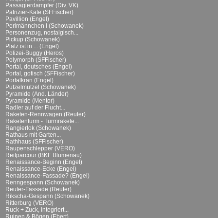
Passagierdampfer (Div. VK)
Patrizier-Kate (SFFischer)
Pavillion (Engel)
Perlmännchen I (Schowanek)
Personenzug, nostalgisch...
Pickup (Schowanek)
Platz ist in ... (Engel)
Polizei-Buggy (Heros)
Polymorph (SFFischer)
Portal, deutsches (Engel)
Portal, gotisch (SFFischer)
Portalkran (Engel)
Putzelmutzel (Schowanek)
Pyramide (And. Länder)
Pyramide (Mentor)
Radler auf der Flucht...
Raketen-Rennwagen (Reuter)
Raketenturm - Turmrakete...
Rangierlok (Schowanek)
Rathaus mit Garten...
Rathhaus (SFFischer)
Raupenschlepper (VERO)
Reitparcour (BKF Blumenau)
Renaissance-Beginn (Engel)
Renaissance-Ecke (Engel)
Renaissance-Fassade? (Engel)
Renngespann (Schowanek)
Reuter-Fassade (Reuter)
Rikscha-Gespann (Schowanek)
Ritterburg (VERO)
Ruck + Zuck, integriert...
Ruinen & Bögen (Ebert)