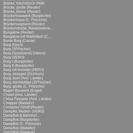
Brücke, futuristiscch (Näf)
Brücke, große (Reuter)
Brücke, kleine (Reuter)
Brückenbauwerk (Burgdorfer)
Brückenhaus (C. Fritzsche)
Brückensegment (Reuter)
Brückenstraße, Renaissance-...
Bungalow (Reuter)
Bungalow mit Walmdach (C....
Bunte Burg (Cause)
Burg (Ebert)
Burg (SFFischer)
Burg (Spielszene) (Heros)
Burg (VERO)
Burg I (Burgdorfer)
Burg II (Burgdorfer)
Burg mit Inventar (VERO)
Burg, belagert (Eichhorn)
Burg, bunt (And. Länder)
Burg, dachlastige (SFFischer)
Burg, große (C. Fritzsche)
Bögen-Bauwerk (Engel)
Chalet (And. Länder)
China-Fassade (And. Länder)
Chopper (Matador)
Container-Schiff (Reuter)
Dampfer, Modell- (VERO)
Dampflok & Bahnhof...
Dampflok (Burgdorfer)
Dampflok (C. Fritzsche)
Dampflok (Matador)
Dampflok (Pewesti)