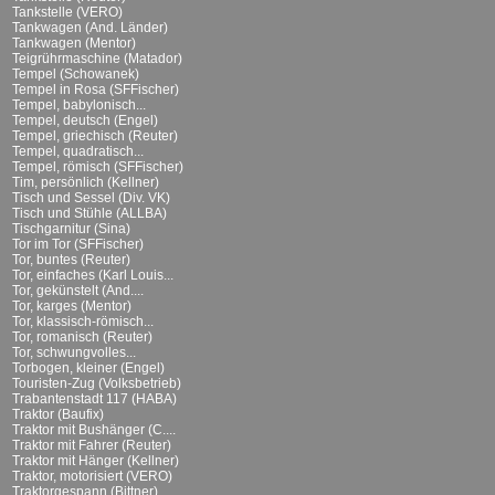
Tankstelle (VERO)
Tankwagen (And. Länder)
Tankwagen (Mentor)
Teigrührmaschine (Matador)
Tempel (Schowanek)
Tempel in Rosa (SFFischer)
Tempel, babylonisch...
Tempel, deutsch (Engel)
Tempel, griechisch (Reuter)
Tempel, quadratisch...
Tempel, römisch (SFFischer)
Tim, persönlich (Kellner)
Tisch und Sessel (Div. VK)
Tisch und Stühle (ALLBA)
Tischgarnitur (Sina)
Tor im Tor (SFFischer)
Tor, buntes (Reuter)
Tor, einfaches (Karl Louis...
Tor, gekünstelt (And....
Tor, karges (Mentor)
Tor, klassisch-römisch...
Tor, romanisch (Reuter)
Tor, schwungvolles...
Torbogen, kleiner (Engel)
Touristen-Zug (Volksbetrieb)
Trabantenstadt 117 (HABA)
Traktor (Baufix)
Traktor mit Bushänger (C....
Traktor mit Fahrer (Reuter)
Traktor mit Hänger (Kellner)
Traktor, motorisiert (VERO)
Traktorgespann (Bittner)