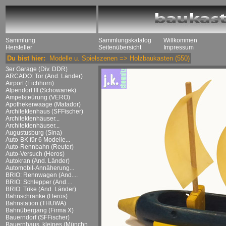
Sammlung
Sammlungskatalog
Willkommen
Hersteller
Seitenübersicht
Impressum
Du bist hier:
Modelle u. Spielszenen
=>
Holzbaukasten
(550)
3er Garage (Div. DDR)
ARCADO: Tor (And. Länder)
Airport (Eichhorn)
Alpendorf III (Schowanek)
Ampelsteürung (VERO)
Apothekerwaage (Matador)
Architektenhaus (SFFischer)
Architektenhäuser...
Architektenhäuser...
Augustusburg (Sina)
Auto-BK für 6 Modelle...
Auto-Rennbahn (Reuter)
Auto-Versuch (Heros)
Autokran (And. Länder)
Automobil-Annäherung...
BRIO: Rennwagen (And....
BRIO: Schlepper (And....
BRIO: Trike (And. Länder)
Bahnschranke (Heros)
Bahnstation (THUWA)
Bahnübergang (Firma X)
Bauerndorf (SFFischer)
Bauernhaus, kleines (Münchn....