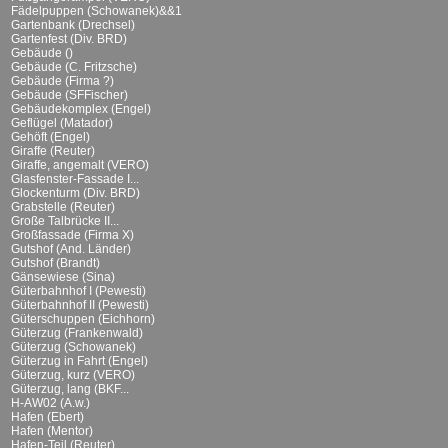
Fädelpuppen (Schowanek)&&1
Gartenbank (Drechsel)
Gartenfest (Div. BRD)
Gebäude ()
Gebäude (C. Fritzsche)
Gebäude (Firma ?)
Gebäude (SFFischer)
Gebäudekomplex (Engel)
Geflügel (Matador)
Gehöft (Engel)
Giraffe (Reuter)
Giraffe, angemalt (VERO)
Glasfenster-Fassade I...
Glockenturm (Div. BRD)
Grabstelle (Reuter)
Große Talbrücke II...
Großfassade (Firma X)
Gutshof (And. Länder)
Gutshof (Brandt)
Gänsewiese (Sina)
Güterbahnhof I (Pewesti)
Güterbahnhof II (Pewesti)
Güterschuppen (Eichhorn)
Güterzug (Frankenwald)
Güterzug (Schowanek)
Güterzug in Fahrt (Engel)
Güterzug, kurz (VERO)
Güterzug, lang (BKF...
H-AW02 (A.w.)
Hafen (Ebert)
Hafen (Mentor)
Hafen-Teil (Reuter)