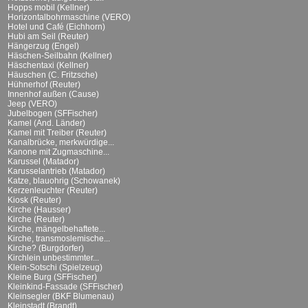
Hopps mobil (Kellner)
Horizontalbohrmaschine (VERO)
Hotel und Café (Eichhorn)
Hubi am Seil (Reuter)
Hängerzug (Engel)
Häschen-Seilbahn (Kellner)
Häschentaxi (Kellner)
Häuschen (C. Fritzsche)
Hühnerhof (Reuter)
Innenhof außen (Cause)
Jeep (VERO)
Jubelbogen (SFFischer)
Kamel (And. Länder)
Kamel mit Treiber (Reuter)
Kanalbrücke, merkwürdige...
Kanone mit Zugmaschine...
Karussel (Matador)
Karusselantrieb (Matador)
Katze, blauohrig (Schowanek)
Kerzenleuchter (Reuter)
Kiosk (Reuter)
Kirche (Hausser)
Kirche (Reuter)
Kirche, mängelbehaftete...
Kirche, transmoslemische...
Kirche? (Burgdorfer)
Kirchlein unbestimmter...
Klein-Sotschi (Spielzeug)
Kleine Burg (SFFischer)
Kleinkind-Fassade (SFFischer)
Kleinsegler (BKF Blumenau)
Kleinstadt (Brandt)