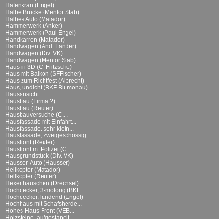
Hafenkran (Engel)
Halbe Brücke (Mentor Stab)
Halbes Auto (Matador)
Hammerwerk (Anker)
Hammerwerk (Paul Engel)
Handkarren (Matador)
Handwagen (And. Länder)
Handwagen (Div. VK)
Handwagen (Mentor Stab)
Haus in 3D (C. Fritzsche)
Haus mit Balkon (SFFischer)
Haus zum Richtfest (Albrecht)
Haus, undicht (BKF Blumenau)
Hausansicht...
Hausbau (Firma ?)
Hausbau (Reuter)
Hausbauversuche (C....
Hausfassade mit Einfahrt...
Hausfassade, sehr klein...
Hausfassade, zweigeschossig...
Hausfront (Reuter)
Hausfront m. Polizei (C....
Hausgrundstück (Div. VK)
Hausser-Auto (Hausser)
Helikopter (Matador)
Helikopter (Reuter)
Hexenhäuschen (Drechsel)
Hochdecker, 3-motorig (BKF...
Hochdecker, landend (Engel)
Hochhaus mit Schafsherde...
Hohes-Haus-Front (VEB...
Holzsteine, aufgestapelt...