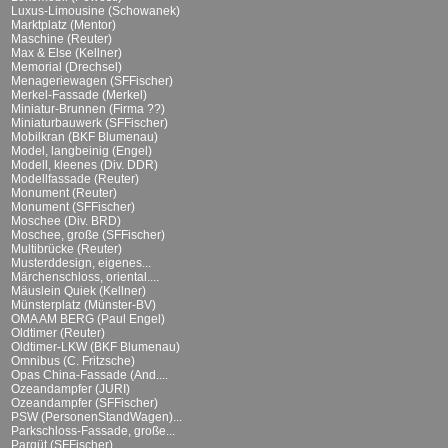
Luxus-Limousine (Schowanek)
Marktplatz (Mentor)
Maschine (Reuter)
Max & Else (Kellner)
Memorial (Drechsel)
Menageriewagen (SFFischer)
Merkel-Fassade (Merkel)
Miniatur-Brunnen (Firma ??)
Miniaturbauwerk (SFFischer)
Mobilkran (BKF Blumenau)
Model, langbeinig (Engel)
Modell, kleenes (Div. DDR)
Modellfassade (Reuter)
Monument (Reuter)
Monument (SFFischer)
Moschee (Div. BRD)
Moschee, große (SFFischer)
Multibrücke (Reuter)
Musterddesign, eigenes...
Märchenschloss, oriental....
Mäuslein Quiek (Kellner)
Münsterplatz (Münster-BV)
OMA AM BERG (Paul Engel)
Oldtimer (Reuter)
Oldtimer-LKW (BKF Blumenau)
Omnibus (C. Fritzsche)
Opas China-Fassade (And....
Ozeandampfer (JURI)
Ozeandampfer (SFFischer)
PSW (PersonenStandWagen)...
Parkschloss-Fassade, große...
Parqüt (SFFischer)