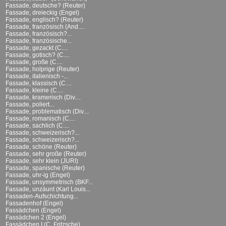
Fassade, deutsche? (Reuter)
Fassade, dreieckig (Engel)
Fassade, englisch? (Reuter)
Fassade, französisch (And....
Fassade, französisch?...
Fassade, französische...
Fassade, gezackt (C....
Fassade, gotisch? (C....
Fassade, große (C....
Fassade, holprige (Reuter)
Fassade, italienisch -...
Fassade, klassisch (C....
Fassade, kleine (C....
Fassade, kramerisch (Div....
Fassade, poliert...
Fassade, problematisch (Div....
Fassade, romanisch (C....
Fassade, sachlich (C....
Fassade, schweizerisch?...
Fassade, schweizerisch?...
Fassade, schöne (Reuter)
Fassade, sehr große (Reuter)
Fassade, sehr klein (JURI)
Fassade, spanische (Reuter)
Fassade, uhr-ig (Engel)
Fassade, unsymmetrisch (BKF...
Fassade, unzäunt (Karl Louis...
Fassaden-Aufschichtung...
Fassadenhof (Engel)
Fassädchen (Engel)
Fassädchen 2 (Engel)
Fassädchen I (C. Fritzsche)