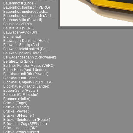
Bauernhof II (Engel)
Bauernhof, fränkisch (VERO)
Bauernhof, niederdeutsch...
Bauernhof, schematisch (And....
Bauhaus-Villa (Pewesti)
Baustelle (VERO)
Baustelle II (VERO)
Bauwagen-Auto (BKF
Blumenau)
Bauwagen-Denkmal (Heros)
Bauwerk, 5-teilig (And....
Bauwerk, leicht poliert (Paul...
Bauwerk, poliert (Heros)
Beiwagengespann (Schowanek)
Bergfestung (Engel)
Berliner-Fenster-Messe (VERO)
Beton-Haus (And. Länder)
Blockhaus mit Bär (Pewesti)
Blockhaus mit Garten...
Blockhaus, Alpen- (VERHOFA)
Blockhaus-BK (And. Länder)
Bogen-Serie (Reuter)
Bomber (C. Fritzsche)
Brunnen (Holler)
Brücke (Engel)
Brücke (Mentor)
Brücke (Pewesti)
Brücke (SFFischer)
Brücke (Spielszene) (Reuter)
Brücke mit Zug (SFFischer)
Brücke, doppelt (BKF...
Brücke, etwas stilisiert...