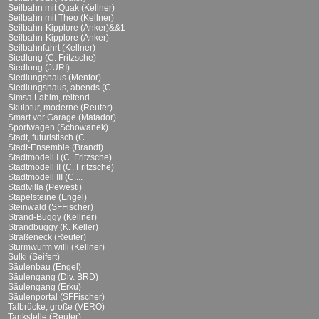
Seilbahn mit Quak (Kellner)
Seilbahn mit Theo (Kellner)
Seilbahn-Kipplore (Anker)&&1
Seilbahn-Kipplore (Anker)
Seilbahnfahrt (Kellner)
Siedlung (C. Fritzsche)
Siedlung (JURI)
Siedlungshaus (Mentor)
Siedlungshaus, abends (C....
Simsa Labim, reitend...
Skulptur, moderne (Reuter)
Smart vor Garage (Matador)
Sportwagen (Schowanek)
Stadt, futuristisch (C....
Stadt-Ensemble (Brandt)
Stadtmodell I (C. Fritzsche)
Stadtmodell II (C. Fritzsche)
Stadtmodell III (C....
Stadtvilla (Pewesti)
Stapelsteine (Engel)
Steinwald (SFFischer)
Strand-Buggy (Kellner)
Strandbuggy (K. Keller)
Straßeneck (Reuter)
Sturmwurm willi (Kellner)
Sulki (Seifert)
Säulenbau (Engel)
Säulengang (Div. BRD)
Säulengang (Erku)
Säulenportal (SFFischer)
Talbrücke, große (VERO)
Tankstelle (Reuter)