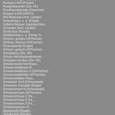
Rumpel-LKW (Reuter)
Rumpelkammer (Div. VK)
Rundhausfassade (Drechsel)
Rungen-LKW (VERO)
SIO-Motorrad (And. Länder)
Sarkophag o. s. ä. (Engel)
Sattelschlepper-Zugmaschine...
Schaukel (And. Länder)
Schiff ahoi (Reuter)
Schiffsmühle u. a. (Firma ?)
Schloss, großes (SFFischer)
Schloss, kleines (SFFischer)
Schlossportal (Engel)
Schrein, gotisch (SFFischer)
Schubkarre (Div. VK)
Schule mit Arbeiterdenkmal...
Schuppen im Bau (Div. VK)
Schwarzwald-Hochhaus...
Schwarzwaldhaus III...
Schwarzwaldhaus X (SFFischer)
Schwarzwaldhütte (SFFischer)
Schwarzwälder-Haus...
Schweizer Dorf (Schowanek)
Schweizer Fassade (Engel)
Schweizerdorf II (Schowanek)
Schweizerhaus (SFFischer)
Schweizerhaus 2 (Fa....
Schweizerhaus 2 (Fa....
Schweizerhaus 3 (Fa....
Schützenpanzer (C....
Segelschiff (Reuter)
Seilakrobat (Reuter)