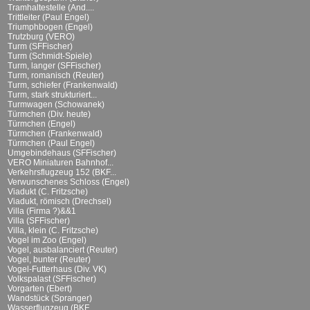
Tramhaltestelle (And....
Trittleiter (Paul Engel)
Triumphbogen (Engel)
Trutzburg (VERO)
Turm (SFFischer)
Turm (Schmidt-Spiele)
Turm, langer (SFFischer)
Turm, romanisch (Reuter)
Turm, schiefer (Frankenwald)
Turm, stark strukturiert...
Turmwagen (Schowanek)
Türmchen (Div. heute)
Türmchen (Engel)
Türmchen (Frankenwald)
Türmchen (Paul Engel)
Umgebindehaus (SFFischer)
VERO Miniaturen Bahnhof...
Verkehrsflugzeug 152 (BKF...
Verwunschenes Schloss (Engel)
Viadukt (C. Fritzsche)
Viadukt, römisch (Drechsel)
Villa (Firma ?)&&1
Villa (SFFischer)
Villa, klein (C. Fritzsche)
Vogel im Zoo (Engel)
Vogel, ausbalanciert (Reuter)
Vogel, bunter (Reuter)
Vogel-Futterhaus (Div. VK)
Volkspalast (SFFischer)
Vorgarten (Ebert)
Wandstück (Spranger)
Wasserflugzeug (BKF