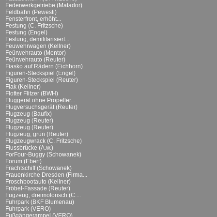
Federwerkgetriebe (Matador)
Feldbahn (Pewesti)
Fensterfront, erhöht...
Festung (C. Fritzsche)
Festung (Engel)
Festung, demilitarisiert...
Feuwehrwagen (Kellner)
Feürwehrauto (Mentor)
Feürwehrauto (Reuter)
Fiasko auf Rädern (Eichhorn)
Figuren-Steckspiel (Engel)
Figuren-Steckspiel (Reuter)
Flak (Kellner)
Flotter Flitzer (BWH)
Fluggerät ohne Propeller...
Flugversuchsgerät (Reuter)
Flugzeug (Baufix)
Flugzeug (Reuter)
Flugzeug (Reuter)
Flugzeug, grün (Reuter)
Flugzeugwrack (C. Fritzsche)
Flussbrücke (A.w.)
ForFour-Buggy (Schowanek)
Forum (Ebert)
Frachtschiff (Schowanek)
Frauenkirche Dresden (Firma...
Froschbootauto (Kellner)
Fröbel-Fassade (Reuter)
Fugzeug, dreimotorisch (C....
Fuhrpark (BKF Blumenau)
Fuhrpark (VERO)
Fußgängerampel (VERO)