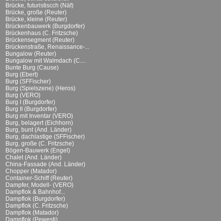
Brücke, futuristiscch (Näf)
Brücke, große (Reuter)
Brücke, kleine (Reuter)
Brückenbauwerk (Burgdorfer)
Brückenhaus (C. Fritzsche)
Brückensegment (Reuter)
Brückenstraße, Renaissance-...
Bungalow (Reuter)
Bungalow mit Walmdach (C....
Bunte Burg (Cause)
Burg (Ebert)
Burg (SFFischer)
Burg (Spielszene) (Heros)
Burg (VERO)
Burg I (Burgdorfer)
Burg II (Burgdorfer)
Burg mit Inventar (VERO)
Burg, belagert (Eichhorn)
Burg, bunt (And. Länder)
Burg, dachlastige (SFFischer)
Burg, große (C. Fritzsche)
Bögen-Bauwerk (Engel)
Chalet (And. Länder)
China-Fassade (And. Länder)
Chopper (Matador)
Container-Schiff (Reuter)
Dampfer, Modell- (VERO)
Dampflok & Bahnhof...
Dampflok (Burgdorfer)
Dampflok (C. Fritzsche)
Dampflok (Matador)
Dampflok (Pewesti)