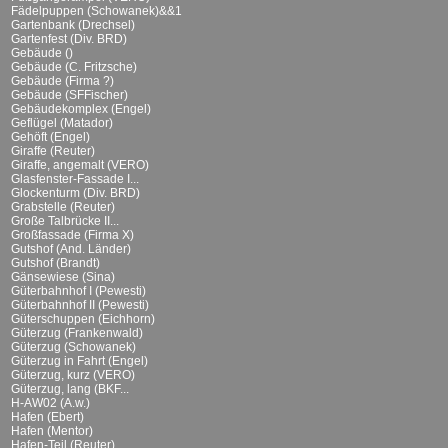
Fädelpuppen (Schowanek)&&1
Gartenbank (Drechsel)
Gartenfest (Div. BRD)
Gebäude ()
Gebäude (C. Fritzsche)
Gebäude (Firma ?)
Gebäude (SFFischer)
Gebäudekomplex (Engel)
Geflügel (Matador)
Gehöft (Engel)
Giraffe (Reuter)
Giraffe, angemalt (VERO)
Glasfenster-Fassade I...
Glockenturm (Div. BRD)
Grabstelle (Reuter)
Große Talbrücke II...
Großfassade (Firma X)
Gutshof (And. Länder)
Gutshof (Brandt)
Gänsewiese (Sina)
Güterbahnhof I (Pewesti)
Güterbahnhof II (Pewesti)
Güterschuppen (Eichhorn)
Güterzug (Frankenwald)
Güterzug (Schowanek)
Güterzug in Fahrt (Engel)
Güterzug, kurz (VERO)
Güterzug, lang (BKF...
H-AW02 (A.w.)
Hafen (Ebert)
Hafen (Mentor)
Hafen-Teil (Reuter)