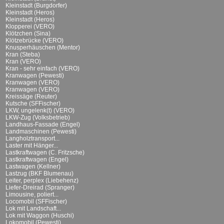
Kleinstadt (Burgdorfer)
Kleinstadt (Heros)
Kleinstadt (Heros)
Klopperei (VERO)
Klötzchen (Sina)
Klötzebrücke (VERO)
Knusperhäuschen (Mentor)
Kran (Steba)
Kran (VERO)
Kran - sehr einfach (VERO)
Kranwagen (Pewesti)
Kranwagen (VERO)
Kranwagen (VERO)
Kreissäge (Reuter)
Kutsche (SFFischer)
LKW, ungelenk(t) (VERO)
LKW-Zug (Volksbetrieb)
Landhaus-Fassade (Engel)
Landmaschinen (Pewesti)
Langholztransport...
Laster mit Hänger...
Lastkraftwagen (C. Fritzsche)
Lastkraftwagen (Engel)
Lastwagen (Kellner)
Lastzug (BKF Blumenau)
Leiter, perplex (Liebehenz)
Liefer-Dreirad (Spranger)
Limousine, poliert...
Locomobil (SFFischer)
Lok mit Landschaft...
Lok mit Waggon (Huschi)
Lokomobil (Pewesti)