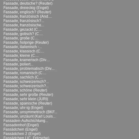
Fassade, deutsche? (Reuter)
Fassade, dreieckig (Engel)
Fassade, englisch? (Reuter)
Fassade, französisch (And....
Fassade, französisch?...
Fassade, französische...
Fassade, gezackt (C....
Fassade, gotisch? (C....
Fassade, große (C....
Fassade, holprige (Reuter)
Fassade, italienisch -...
Fassade, klassisch (C....
Fassade, kleine (C....
Fassade, kramerisch (Div....
Fassade, poliert...
Fassade, problematisch (Div....
Fassade, romanisch (C....
Fassade, sachlich (C....
Fassade, schweizerisch?...
Fassade, schweizerisch?...
Fassade, schöne (Reuter)
Fassade, sehr große (Reuter)
Fassade, sehr klein (JURI)
Fassade, spanische (Reuter)
Fassade, uhr-ig (Engel)
Fassade, unsymmetrisch (BKF...
Fassade, unzäunt (Karl Louis...
Fassaden-Aufschichtung...
Fassadenhof (Engel)
Fassädchen (Engel)
Fassädchen 2 (Engel)
Fassädchen I (C. Fritzsche)