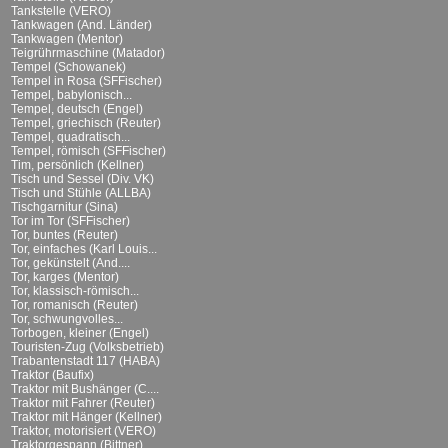
Tankstelle (VERO)
Tankwagen (And. Länder)
Tankwagen (Mentor)
Teigrührmaschine (Matador)
Tempel (Schowanek)
Tempel in Rosa (SFFischer)
Tempel, babylonisch...
Tempel, deutsch (Engel)
Tempel, griechisch (Reuter)
Tempel, quadratisch...
Tempel, römisch (SFFischer)
Tim, persönlich (Kellner)
Tisch und Sessel (Div. VK)
Tisch und Stühle (ALLBA)
Tischgarnitur (Sina)
Tor im Tor (SFFischer)
Tor, buntes (Reuter)
Tor, einfaches (Karl Louis...
Tor, gekünstelt (And....
Tor, karges (Mentor)
Tor, klassisch-römisch...
Tor, romanisch (Reuter)
Tor, schwungvolles...
Torbogen, kleiner (Engel)
Touristen-Zug (Volksbetrieb)
Trabantenstadt 117 (HABA)
Traktor (Baufix)
Traktor mit Bushänger (C....
Traktor mit Fahrer (Reuter)
Traktor mit Hänger (Kellner)
Traktor, motorisiert (VERO)
Traktorgespann (Bittner)