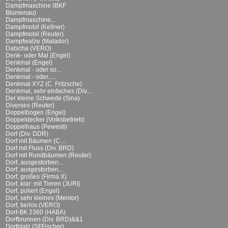
Dampfmaschine (BKF
Blumenau)
Dampfmaschine,...
Dampfmobil (Kellner)
Dampfmobil (Reuter)
Dampfwalze (Matador)
Datscha (VERO)
Denk- oder Mal (Engel)
Denkmal (Engel)
Denkmal - oder so...
Denkmal - oder......
Denkmal XYZ (C. Fritzsche)
Denkmal, sehr einfaches (Div....
Der kleine Schwede (Sina)
Diverses (Reuter)
Doppelbogen (Engel)
Doppeldecker (Volksbetrieb)
Doppelhaus (Pewesti)
Dorf (Div. DDR)
Dorf mit Bäumen (C....
Dorf mit Fluss (Div. BRD)
Dorf mit Rundbäumen (Reuter)
Dorf, ausgestorben...
Dorf, ausgestorben...
Dorf, großes (Firma X)
Dorf, klar: mit Tieren (JURI)
Dorf, poliert (Engel)
Dorf, sehr kleines (Mentor)
Dorf, tierlos (VERO)
Dorf-BK 2360 (HABA)
Dorfbrunnen (Div. BRD)&&1
Dorfplatz (SFFischer)