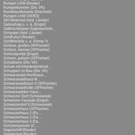
Rumpel-LKW (Reuter)
Rumpelkammer (Div. VK)
Rundhausfassade (Drechsel)
Rungen-LKW (VERO)
SIO-Motorrad (And. Länder)
Sarkophag o. s. ä. (Engel)
Sattelschlepper-Zugmaschine...
Schaukel (And. Länder)
Schiff ahoi (Reuter)
Schiffsmühle u. a. (Firma ?)
Schloss, großes (SFFischer)
Schloss, kleines (SFFischer)
Schlossportal (Engel)
Schrein, gotisch (SFFischer)
Schubkarre (Div. VK)
Schule mit Arbeiterdenkmal...
Schuppen im Bau (Div. VK)
Schwarzwald-Hochhaus...
Schwarzwaldhaus III...
Schwarzwaldhaus X (SFFischer)
Schwarzwaldhütte (SFFischer)
Schwarzwälder-Haus...
Schweizer Dorf (Schowanek)
Schweizer Fassade (Engel)
Schweizerdorf II (Schowanek)
Schweizerhaus (SFFischer)
Schweizerhaus 2 (Fa....
Schweizerhaus 2 (Fa....
Schweizerhaus 3 (Fa....
Schützenpanzer (C....
Segelschiff (Reuter)
Seilakrobat (Reuter)