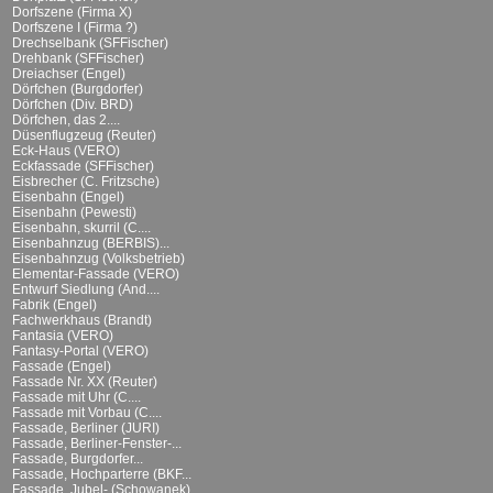
Dorfszene (Firma X)
Dorfszene I (Firma ?)
Drechselbank (SFFischer)
Drehbank (SFFischer)
Dreiachser (Engel)
Dörfchen (Burgdorfer)
Dörfchen (Div. BRD)
Dörfchen, das 2....
Düsenflugzeug (Reuter)
Eck-Haus (VERO)
Eckfassade (SFFischer)
Eisbrecher (C. Fritzsche)
Eisenbahn (Engel)
Eisenbahn (Pewesti)
Eisenbahn, skurril (C....
Eisenbahnzug (BERBIS)...
Eisenbahnzug (Volksbetrieb)
Elementar-Fassade (VERO)
Entwurf Siedlung (And....
Fabrik (Engel)
Fachwerkhaus (Brandt)
Fantasia (VERO)
Fantasy-Portal (VERO)
Fassade (Engel)
Fassade Nr. XX (Reuter)
Fassade mit Uhr (C....
Fassade mit Vorbau (C....
Fassade, Berliner (JURI)
Fassade, Berliner-Fenster-...
Fassade, Burgdorfer...
Fassade, Hochparterre (BKF...
Fassade, Jubel- (Schowanek)