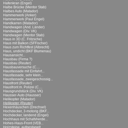
Hafenkran (Engel)
Halbe Brücke (Mentor Stab)
Halbes Auto (Matador)
Hammerwerk (Anker)
Hammerwerk (Paul Engel)
Handkarren (Matador)
Handwagen (And. Länder)
Handwagen (Div. VK)
Handwagen (Mentor Stab)
Haus in 3D (C. Fritzsche)
Haus mit Balkon (SFFischer)
Haus zum Richtfest (Albrecht)
Haus, undicht (BKF Blumenau)
Hausansicht...
Hausbau (Firma ?)
Hausbau (Reuter)
Hausbauversuche (C....
Hausfassade mit Einfahrt...
Hausfassade, sehr klein...
Hausfassade, zweigeschossig...
Hausfront (Reuter)
Hausfront m. Polizei (C....
Hausgrundstück (Div. VK)
Hausser-Auto (Hausser)
Helikopter (Matador)
Helikopter (Reuter)
Hexenhäuschen (Drechsel)
Hochdecker, 3-motorig (BKF...
Hochdecker, landend (Engel)
Hochhaus mit Schafsherde...
Hohes-Haus-Front (VEB...
Holzsteine, aufgestapelt...