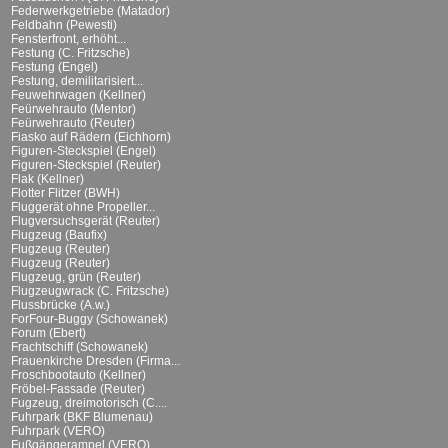
Federwerkgetriebe (Matador)
Feldbahn (Pewesti)
Fensterfront, erhöht...
Festung (C. Fritzsche)
Festung (Engel)
Festung, demilitarisiert...
Feuwehrwagen (Kellner)
Feürwehrauto (Mentor)
Feürwehrauto (Reuter)
Fiasko auf Rädern (Eichhorn)
Figuren-Steckspiel (Engel)
Figuren-Steckspiel (Reuter)
Flak (Kellner)
Flotter Flitzer (BWH)
Fluggerät ohne Propeller...
Flugversuchsgerät (Reuter)
Flugzeug (Baufix)
Flugzeug (Reuter)
Flugzeug (Reuter)
Flugzeug, grün (Reuter)
Flugzeugwrack (C. Fritzsche)
Flussbrücke (A.w.)
ForFour-Buggy (Schowanek)
Forum (Ebert)
Frachtschiff (Schowanek)
Frauenkirche Dresden (Firma...
Froschbootauto (Kellner)
Fröbel-Fassade (Reuter)
Fugzeug, dreimotorisch (C....
Fuhrpark (BKF Blumenau)
Fuhrpark (VERO)
Fußgängerampel (VERO)