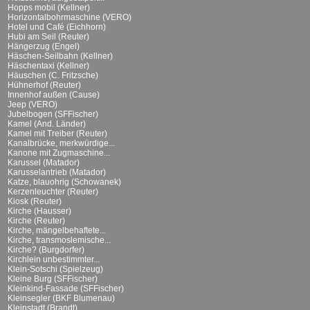
Hopps mobil (Kellner)
Horizontalbohrmaschine (VERO)
Hotel und Café (Eichhorn)
Hubi am Seil (Reuter)
Hängerzug (Engel)
Häschen-Seilbahn (Kellner)
Häschentaxi (Kellner)
Häuschen (C. Fritzsche)
Hühnerhof (Reuter)
Innenhof außen (Cause)
Jeep (VERO)
Jubelbogen (SFFischer)
Kamel (And. Länder)
Kamel mit Treiber (Reuter)
Kanalbrücke, merkwürdige...
Kanone mit Zugmaschine...
Karussel (Matador)
Karusselantrieb (Matador)
Katze, blauohrig (Schowanek)
Kerzenleuchter (Reuter)
Kiosk (Reuter)
Kirche (Hausser)
Kirche (Reuter)
Kirche, mängelbehaftete...
Kirche, transmoslemische...
Kirche? (Burgdorfer)
Kirchlein unbestimmter...
Klein-Sotschi (Spielzeug)
Kleine Burg (SFFischer)
Kleinkind-Fassade (SFFischer)
Kleinsegler (BKF Blumenau)
Kleinstadt (Brandt)