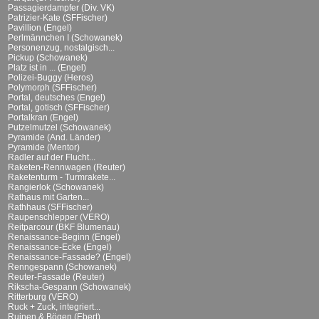
Passagierdampfer (Div. VK)
Patrizier-Kate (SFFischer)
Pavillion (Engel)
Perlmännchen I (Schowanek)
Personenzug, nostalgisch...
Pickup (Schowanek)
Platz ist in ... (Engel)
Polizei-Buggy (Heros)
Polymorph (SFFischer)
Portal, deutsches (Engel)
Portal, gotisch (SFFischer)
Portalkran (Engel)
Putzelmutzel (Schowanek)
Pyramide (And. Länder)
Pyramide (Mentor)
Radler auf der Flucht...
Raketen-Rennwagen (Reuter)
Raketenturm - Turmrakete...
Rangierlok (Schowanek)
Rathaus mit Garten...
Rathhaus (SFFischer)
Raupenschlepper (VERO)
Reitparcour (BKF Blumenau)
Renaissance-Beginn (Engel)
Renaissance-Ecke (Engel)
Renaissance-Fassade? (Engel)
Renngespann (Schowanek)
Reuter-Fassade (Reuter)
Rikscha-Gespann (Schowanek)
Ritterburg (VERO)
Ruck + Zuck, integriert...
Ruinen & Bögen (Ebert)