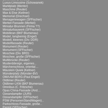
Luxus-Limousine (Schowanek)
Marktplatz (Mentor)
Maschine (Reuter)
Max & Else (Kellner)
Memorial (Drechsel)
Menageriewagen (SFFischer)
Merkel-Fassade (Merkel)
Miniatur-Brunnen (Firma ??)
Miniaturbauwerk (SFFischer)
Mobilkran (BKF Blumenau)
Model, langbeinig (Engel)
Modell, kleenes (Div. DDR)
Modellfassade (Reuter)
Monument (Reuter)
Monument (SFFischer)
Moschee (Div. BRD)
Moschee, große (SFFischer)
Multibrücke (Reuter)
Musterddesign, eigenes...
Märchenschloss, oriental....
Mäuslein Quiek (Kellner)
Münsterplatz (Münster-BV)
OMA AM BERG (Paul Engel)
Oldtimer (Reuter)
Oldtimer-LKW (BKF Blumenau)
Omnibus (C. Fritzsche)
Opas China-Fassade (And....
Ozeandampfer (JURI)
Ozeandampfer (SFFischer)
PSW (PersonenStandWagen)...
Parkschloss-Fassade, große...
Parqüt (SFFischer)