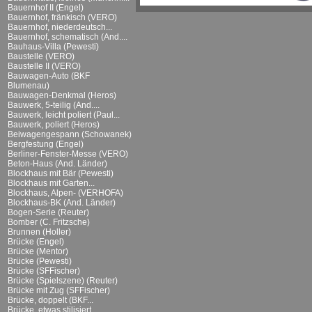
Bauernhof II (Engel)
Bauernhof, fränkisch (VERO)
Bauernhof, niederdeutsch...
Bauernhof, schematisch (And....
Bauhaus-Villa (Pewesti)
Baustelle (VERO)
Baustelle II (VERO)
Bauwagen-Auto (BKF
Blumenau)
Bauwagen-Denkmal (Heros)
Bauwerk, 5-teilig (And....
Bauwerk, leicht poliert (Paul...
Bauwerk, poliert (Heros)
Beiwagengespann (Schowanek)
Bergfestung (Engel)
Berliner-Fenster-Messe (VERO)
Beton-Haus (And. Länder)
Blockhaus mit Bär (Pewesti)
Blockhaus mit Garten...
Blockhaus, Alpen- (VERHOFA)
Blockhaus-BK (And. Länder)
Bogen-Serie (Reuter)
Bomber (C. Fritzsche)
Brunnen (Holler)
Brücke (Engel)
Brücke (Mentor)
Brücke (Pewesti)
Brücke (SFFischer)
Brücke (Spielszene) (Reuter)
Brücke mit Zug (SFFischer)
Brücke, doppelt (BKF...
Brücke, etwas stilisiert...