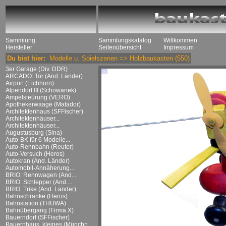
Sammlung
Sammlungskatalog
Willkommen
Hersteller
Seitenübersicht
Impressum
Du bist hier:
Modelle u. Spielszenen
=>
Holzbaukasten
(550)
3er Garage (Div. DDR)
ARCADO: Tor (And. Länder)
Airport (Eichhorn)
Alpendorf III (Schowanek)
Ampelsteürung (VERO)
Apothekerwaage (Matador)
Architektenhaus (SFFischer)
Architektenhäuser...
Architektenhäuser...
Augustusburg (Sina)
Auto-BK für 6 Modelle...
Auto-Rennbahn (Reuter)
Auto-Versuch (Heros)
Autokran (And. Länder)
Automobil-Annäherung...
BRIO: Rennwagen (And....
BRIO: Schlepper (And....
BRIO: Trike (And. Länder)
Bahnschranke (Heros)
Bahnstation (THUWA)
Bahnübergang (Firma X)
Bauerndorf (SFFischer)
Bauernhaus, kleines (Münchn....