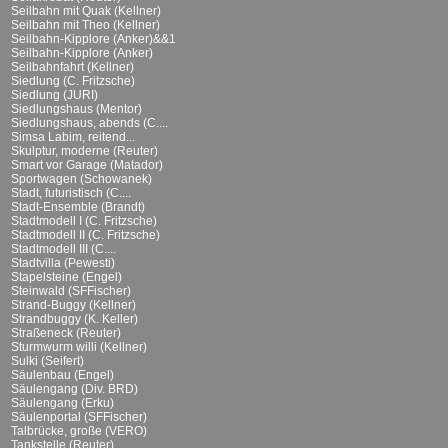
Seilbahn mit Quak (Kellner)
Seilbahn mit Theo (Kellner)
Seilbahn-Kipplore (Anker)&&1
Seilbahn-Kipplore (Anker)
Seilbahnfahrt (Kellner)
Siedlung (C. Fritzsche)
Siedlung (JURI)
Siedlungshaus (Mentor)
Siedlungshaus, abends (C....
Simsa Labim, reitend...
Skulptur, moderne (Reuter)
Smart vor Garage (Matador)
Sportwagen (Schowanek)
Stadt, futuristisch (C....
Stadt-Ensemble (Brandt)
Stadtmodell I (C. Fritzsche)
Stadtmodell II (C. Fritzsche)
Stadtmodell III (C....
Stadtvilla (Pewesti)
Stapelsteine (Engel)
Steinwald (SFFischer)
Strand-Buggy (Kellner)
Strandbuggy (K. Keller)
Straßeneck (Reuter)
Sturmwurm willi (Kellner)
Sulki (Seifert)
Säulenbau (Engel)
Säulengang (Div. BRD)
Säulengang (Erku)
Säulenportal (SFFischer)
Talbrücke, große (VERO)
Tankstelle (Reuter)