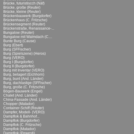
Brücke, futuristiscch (Näf)
Brücke, große (Reuter)
Brücke, kleine (Reuter)
Brückenbauwerk (Burgdorfer)
Brückenhaus (C. Fritzsche)
Brückensegment (Reuter)
Brückenstraße, Renaissance-...
Bungalow (Reuter)
Bungalow mit Walmdach (C....
Bunte Burg (Cause)
Burg (Ebert)
Burg (SFFischer)
Burg (Spielszene) (Heros)
Burg (VERO)
Burg I (Burgdorfer)
Burg II (Burgdorfer)
Burg mit Inventar (VERO)
Burg, belagert (Eichhorn)
Burg, bunt (And. Länder)
Burg, dachlastige (SFFischer)
Burg, große (C. Fritzsche)
Bögen-Bauwerk (Engel)
Chalet (And. Länder)
China-Fassade (And. Länder)
Chopper (Matador)
Container-Schiff (Reuter)
Dampfer, Modell- (VERO)
Dampflok & Bahnhof...
Dampflok (Burgdorfer)
Dampflok (C. Fritzsche)
Dampflok (Matador)
Dampflok (Pewesti)