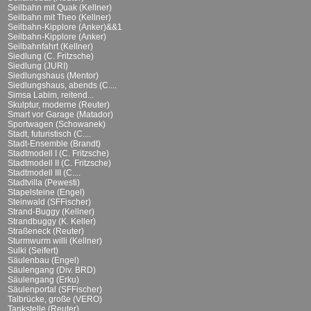
Seilbahn mit Quak (Kellner)
Seilbahn mit Theo (Kellner)
Seilbahn-Kipplore (Anker)&&1
Seilbahn-Kipplore (Anker)
Seilbahnfahrt (Kellner)
Siedlung (C. Fritzsche)
Siedlung (JURI)
Siedlungshaus (Mentor)
Siedlungshaus, abends (C....
Simsa Labim, reitend...
Skulptur, moderne (Reuter)
Smart vor Garage (Matador)
Sportwagen (Schowanek)
Stadt, futuristisch (C....
Stadt-Ensemble (Brandt)
Stadtmodell I (C. Fritzsche)
Stadtmodell II (C. Fritzsche)
Stadtmodell III (C....
Stadtvilla (Pewesti)
Stapelsteine (Engel)
Steinwald (SFFischer)
Strand-Buggy (Kellner)
Strandbuggy (K. Keller)
Straßeneck (Reuter)
Sturmwurm willi (Kellner)
Sulki (Seifert)
Säulenbau (Engel)
Säulengang (Div. BRD)
Säulengang (Erku)
Säulenportal (SFFischer)
Talbrücke, große (VERO)
Tankstelle (Reuter)