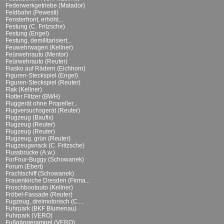
Federwerkgetriebe (Matador)
Feldbahn (Pewesti)
Fensterfront, erhöht...
Festung (C. Fritzsche)
Festung (Engel)
Festung, demilitarisiert...
Feuwehrwagen (Kellner)
Feürwehrauto (Mentor)
Feürwehrauto (Reuter)
Fiasko auf Rädern (Eichhorn)
Figuren-Steckspiel (Engel)
Figuren-Steckspiel (Reuter)
Flak (Kellner)
Flotter Flitzer (BWH)
Fluggerät ohne Propeller...
Flugversuchsgerät (Reuter)
Flugzeug (Baufix)
Flugzeug (Reuter)
Flugzeug (Reuter)
Flugzeug, grün (Reuter)
Flugzeugwrack (C. Fritzsche)
Flussbrücke (A.w.)
ForFour-Buggy (Schowanek)
Forum (Ebert)
Frachtschiff (Schowanek)
Frauenkirche Dresden (Firma...
Froschbootauto (Kellner)
Fröbel-Fassade (Reuter)
Fugzeug, dreimotorisch (C....
Fuhrpark (BKF Blumenau)
Fuhrpark (VERO)
Fußgängerampel (VERO)