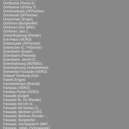
Dorfszene (Firma X)
Dorfszene I (Firma ?)
Drechselbank (SFFischer)
Drehbank (SFFischer)
Dreiachser (Engel)
Dörfchen (Burgdorfer)
Dörfchen (Div. BRD)
Dörfchen, das 2....
Düsenflugzeug (Reuter)
Eck-Haus (VERO)
Eckfassade (SFFischer)
Eisbrecher (C. Fritzsche)
Eisenbahn (Engel)
Eisenbahn (Pewesti)
Eisenbahn, skurril (C....
Eisenbahnzug (BERBIS)...
Eisenbahnzug (Volksbetrieb)
Elementar-Fassade (VERO)
Entwurf Siedlung (And....
Fabrik (Engel)
Fachwerkhaus (Brandt)
Fantasia (VERO)
Fantasy-Portal (VERO)
Fassade (Engel)
Fassade Nr. XX (Reuter)
Fassade mit Uhr (C....
Fassade mit Vorbau (C....
Fassade, Berliner (JURI)
Fassade, Berliner-Fenster-...
Fassade, Burgdorfer...
Fassade, Hochparterre (BKF...
Fassade, Jubel- (Schowanek)