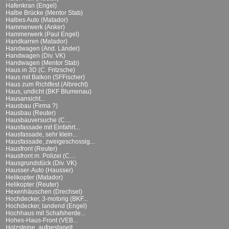
Hafenkran (Engel)
Halbe Brücke (Mentor Stab)
Halbes Auto (Matador)
Hammerwerk (Anker)
Hammerwerk (Paul Engel)
Handkarren (Matador)
Handwagen (And. Länder)
Handwagen (Div. VK)
Handwagen (Mentor Stab)
Haus in 3D (C. Fritzsche)
Haus mit Balkon (SFFischer)
Haus zum Richtfest (Albrecht)
Haus, undicht (BKF Blumenau)
Hausansicht...
Hausbau (Firma ?)
Hausbau (Reuter)
Hausbauversuche (C....
Hausfassade mit Einfahrt...
Hausfassade, sehr klein...
Hausfassade, zweigeschossig...
Hausfront (Reuter)
Hausfront m. Polizei (C....
Hausgrundstück (Div. VK)
Hausser-Auto (Hausser)
Helikopter (Matador)
Helikopter (Reuter)
Hexenhäuschen (Drechsel)
Hochdecker, 3-motorig (BKF...
Hochdecker, landend (Engel)
Hochhaus mit Schafsherde...
Hohes-Haus-Front (VEB...
Holzsteine, aufgestapelt...