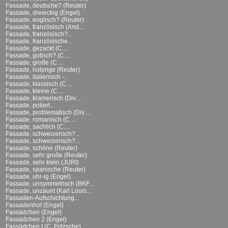
Fassade, deutsche? (Reuter)
Fassade, dreieckig (Engel)
Fassade, englisch? (Reuter)
Fassade, französisch (And....
Fassade, französisch?...
Fassade, französische...
Fassade, gezackt (C....
Fassade, gotisch? (C....
Fassade, große (C....
Fassade, holprige (Reuter)
Fassade, italienisch -...
Fassade, klassisch (C....
Fassade, kleine (C....
Fassade, kramerisch (Div....
Fassade, poliert...
Fassade, problematisch (Div....
Fassade, romanisch (C....
Fassade, sachlich (C....
Fassade, schweizerisch?...
Fassade, schweizerisch?...
Fassade, schöne (Reuter)
Fassade, sehr große (Reuter)
Fassade, sehr klein (JURI)
Fassade, spanische (Reuter)
Fassade, uhr-ig (Engel)
Fassade, unsymmetrisch (BKF...
Fassade, unzäunt (Karl Louis...
Fassaden-Aufschichtung...
Fassadenhof (Engel)
Fassädchen (Engel)
Fassädchen 2 (Engel)
Fassädchen I (C. Fritzsche)