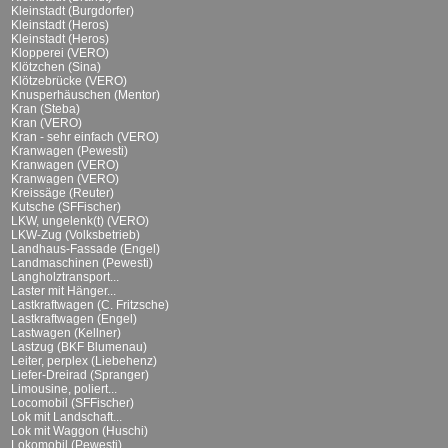
Kleinstadt (Burgdorfer)
Kleinstadt (Heros)
Kleinstadt (Heros)
Klopperei (VERO)
Klötzchen (Sina)
Klötzebrücke (VERO)
Knusperhäuschen (Mentor)
Kran (Steba)
Kran (VERO)
Kran - sehr einfach (VERO)
Kranwagen (Pewesti)
Kranwagen (VERO)
Kranwagen (VERO)
Kreissäge (Reuter)
Kutsche (SFFischer)
LKW, ungelenk(t) (VERO)
LKW-Zug (Volksbetrieb)
Landhaus-Fassade (Engel)
Landmaschinen (Pewesti)
Langholztransport...
Laster mit Hänger...
Lastkraftwagen (C. Fritzsche)
Lastkraftwagen (Engel)
Lastwagen (Kellner)
Lastzug (BKF Blumenau)
Leiter, perplex (Liebehenz)
Liefer-Dreirad (Spranger)
Limousine, poliert...
Locomobil (SFFischer)
Lok mit Landschaft...
Lok mit Waggon (Huschi)
Lokomobil (Pewesti)