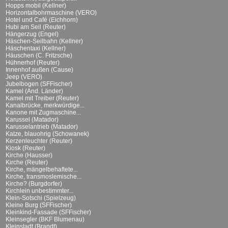
Hopps mobil (Kellner)
Horizontalbohrmaschine (VERO)
Hotel und Café (Eichhorn)
Hubi am Seil (Reuter)
Hängerzug (Engel)
Häschen-Seilbahn (Kellner)
Häschentaxi (Kellner)
Häuschen (C. Fritzsche)
Hühnerhof (Reuter)
Innenhof außen (Cause)
Jeep (VERO)
Jubelbogen (SFFischer)
Kamel (And. Länder)
Kamel mit Treiber (Reuter)
Kanalbrücke, merkwürdige...
Kanone mit Zugmaschine...
Karussel (Matador)
Karusselantrieb (Matador)
Katze, blauohrig (Schowanek)
Kerzenleuchter (Reuter)
Kiosk (Reuter)
Kirche (Hausser)
Kirche (Reuter)
Kirche, mängelbehaftete...
Kirche, transmoslemische...
Kirche? (Burgdorfer)
Kirchlein unbestimmter...
Klein-Sotschi (Spielzeug)
Kleine Burg (SFFischer)
Kleinkind-Fassade (SFFischer)
Kleinsegler (BKF Blumenau)
Kleinstadt (Brandt)