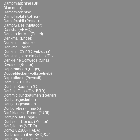
Dampfmaschine (BKF
Blumenau)
Dampfmaschine,...
Dampfmobil (Kellner)
Dampfmobil (Reuter)
Dampfwalze (Matador)
Datscha (VERO)
Denk- oder Mal (Engel)
Denkmal (Engel)
Denkmal - oder so...
Denkmal - oder......
Denkmal XYZ (C. Fritzsche)
Denkmal, sehr einfaches (Div....
Der kleine Schwede (Sina)
Diverses (Reuter)
Doppelbogen (Engel)
Doppeldecker (Volksbetrieb)
Doppelhaus (Pewesti)
Dorf (Div. DDR)
Dorf mit Bäumen (C....
Dorf mit Fluss (Div. BRD)
Dorf mit Rundbäumen (Reuter)
Dorf, ausgestorben...
Dorf, ausgestorben...
Dorf, großes (Firma X)
Dorf, klar: mit Tieren (JURI)
Dorf, poliert (Engel)
Dorf, sehr kleines (Mentor)
Dorf, tierlos (VERO)
Dorf-BK 2360 (HABA)
Dorfbrunnen (Div. BRD)&&1
Dorfplatz (SFFischer)