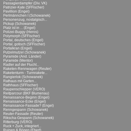
Passagierdampfer (Div. VK)
Patrizier-Kate (SFFischer)
Pavillion (Engel)
Perlmännchen I (Schowanek)
Personenzug, nostalgisch...
Pickup (Schowanek)
Platz ist in ... (Engel)
Polizei-Buggy (Heros)
Polymorph (SFFischer)
Portal, deutsches (Engel)
Portal, gotisch (SFFischer)
Portalkran (Engel)
Putzelmutzel (Schowanek)
Pyramide (And. Länder)
Pyramide (Mentor)
Radler auf der Flucht...
Raketen-Rennwagen (Reuter)
Raketenturm - Turmrakete...
Rangierlok (Schowanek)
Rathaus mit Garten...
Rathhaus (SFFischer)
Raupenschlepper (VERO)
Reitparcour (BKF Blumenau)
Renaissance-Beginn (Engel)
Renaissance-Ecke (Engel)
Renaissance-Fassade? (Engel)
Renngespann (Schowanek)
Reuter-Fassade (Reuter)
Rikscha-Gespann (Schowanek)
Ritterburg (VERO)
Ruck + Zuck, integriert...
Ruinen & Bögen (Ebert)