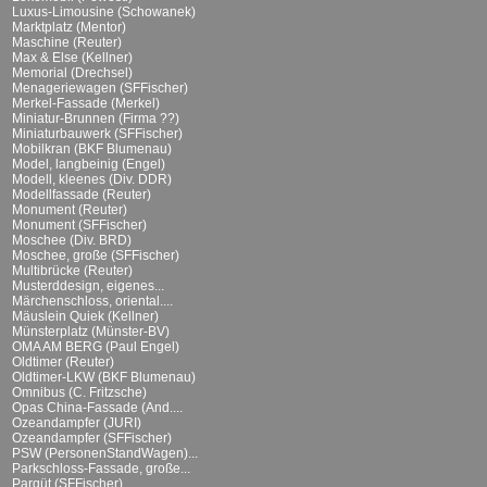
Luxus-Limousine (Schowanek)
Marktplatz (Mentor)
Maschine (Reuter)
Max & Else (Kellner)
Memorial (Drechsel)
Menageriewagen (SFFischer)
Merkel-Fassade (Merkel)
Miniatur-Brunnen (Firma ??)
Miniaturbauwerk (SFFischer)
Mobilkran (BKF Blumenau)
Model, langbeinig (Engel)
Modell, kleenes (Div. DDR)
Modellfassade (Reuter)
Monument (Reuter)
Monument (SFFischer)
Moschee (Div. BRD)
Moschee, große (SFFischer)
Multibrücke (Reuter)
Musterddesign, eigenes...
Märchenschloss, oriental....
Mäuslein Quiek (Kellner)
Münsterplatz (Münster-BV)
OMA AM BERG (Paul Engel)
Oldtimer (Reuter)
Oldtimer-LKW (BKF Blumenau)
Omnibus (C. Fritzsche)
Opas China-Fassade (And....
Ozeandampfer (JURI)
Ozeandampfer (SFFischer)
PSW (PersonenStandWagen)...
Parkschloss-Fassade, große...
Parqüt (SFFischer)