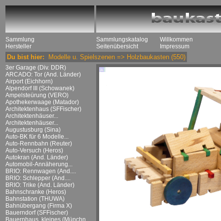
Sammlung
Sammlungskatalog
Willkommen
Hersteller
Seitenübersicht
Impressum
Du bist hier:
Modelle u. Spielszenen
=>
Holzbaukasten
(550)
3er Garage (Div. DDR)
ARCADO: Tor (And. Länder)
Airport (Eichhorn)
Alpendorf III (Schowanek)
Ampelsteürung (VERO)
Apothekerwaage (Matador)
Architektenhaus (SFFischer)
Architektenhäuser...
Architektenhäuser...
Augustusburg (Sina)
Auto-BK für 6 Modelle...
Auto-Rennbahn (Reuter)
Auto-Versuch (Heros)
Autokran (And. Länder)
Automobil-Annäherung...
BRIO: Rennwagen (And....
BRIO: Schlepper (And....
BRIO: Trike (And. Länder)
Bahnschranke (Heros)
Bahnstation (THUWA)
Bahnübergang (Firma X)
Bauerndorf (SFFischer)
Bauernhaus, kleines (Münchn....