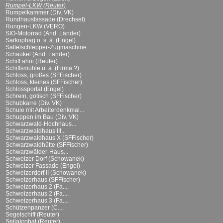
Rumpel-LKW (Reuter)
Rumpelkammer (Div. VK)
Rundhausfassade (Drechsel)
Rungen-LKW (VERO)
SIO-Motorrad (And. Länder)
Sarkophag o. s. ä. (Engel)
Sattelschlepper-Zugmaschine...
Schaukel (And. Länder)
Schiff ahoi (Reuter)
Schiffsmühle u. a. (Firma ?)
Schloss, großes (SFFischer)
Schloss, kleines (SFFischer)
Schlossportal (Engel)
Schrein, gotisch (SFFischer)
Schubkarre (Div. VK)
Schule mit Arbeiterdenkmal...
Schuppen im Bau (Div. VK)
Schwarzwald-Hochhaus...
Schwarzwaldhaus III...
Schwarzwaldhaus X (SFFischer)
Schwarzwaldhütte (SFFischer)
Schwarzwälder-Haus...
Schweizer Dorf (Schowanek)
Schweizer Fassade (Engel)
Schweizerdorf II (Schowanek)
Schweizerhaus (SFFischer)
Schweizerhaus 2 (Fa....
Schweizerhaus 2 (Fa....
Schweizerhaus 3 (Fa....
Schützenpanzer (C....
Segelschiff (Reuter)
Seilakrobat (Reuter)