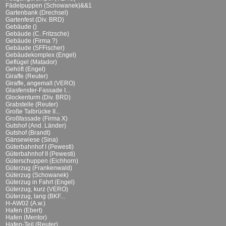
Fädelpuppen (Schowanek)&&1
Gartenbank (Drechsel)
Gartenfest (Div. BRD)
Gebäude ()
Gebäude (C. Fritzsche)
Gebäude (Firma ?)
Gebäude (SFFischer)
Gebäudekomplex (Engel)
Geflügel (Matador)
Gehöft (Engel)
Giraffe (Reuter)
Giraffe, angemalt (VERO)
Glasfenster-Fassade I...
Glockenturm (Div. BRD)
Grabstelle (Reuter)
Große Talbrücke II...
Großfassade (Firma X)
Gutshof (And. Länder)
Gutshof (Brandt)
Gänsewiese (Sina)
Güterbahnhof I (Pewesti)
Güterbahnhof II (Pewesti)
Güterschuppen (Eichhorn)
Güterzug (Frankenwald)
Güterzug (Schowanek)
Güterzug in Fahrt (Engel)
Güterzug, kurz (VERO)
Güterzug, lang (BKF...
H-AW02 (A.w.)
Hafen (Ebert)
Hafen (Mentor)
Hafen-Teil (Reuter)