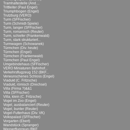
Tramhaltestelle (And....
Trittleiter (Paul Engel)
Triumphbogen (Engel)
Trutzburg (VERO)
Turm (SFFischer)
Turm (Schmidt-Spiele)
Turm, langer (SFFischer)
Turm, romanisch (Reuter)
Turm, schiefer (Frankenwald)
Turm, stark strukturiert...
Turmwagen (Schowanek)
Türmchen (Div. heute)
Türmchen (Engel)
Türmchen (Frankenwald)
Türmchen (Paul Engel)
Umgebindehaus (SFFischer)
VERO Miniaturen Bahnhof...
Verkehrsflugzeug 152 (BKF...
Verwunschenes Schloss (Engel)
Viadukt (C. Fritzsche)
Viadukt, römisch (Drechsel)
Villa (Firma ?)&&1
Villa (SFFischer)
Villa, klein (C. Fritzsche)
Vogel im Zoo (Engel)
Vogel, ausbalanciert (Reuter)
Vogel, bunter (Reuter)
Vogel-Futterhaus (Div. VK)
Volkspalast (SFFischer)
Vorgarten (Ebert)
Wandstück (Spranger)
Wasserflugzeug (BKF