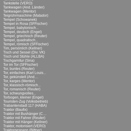
Tankstelle (VERO)
Tankwagen (And. Länder)
Tankwagen (Mentor)
Teigrührmaschine (Matador)
Tempel (Schowanek)
Tempel in Rosa (SFFischer)
Tempel, babylonisch...
Tempel, deutsch (Engel)
Tempel, griechisch (Reuter)
Tempel, quadratisch...
Tempel, römisch (SFFischer)
Tim, persönlich (Kellner)
Tisch und Sessel (Div. VK)
Tisch und Stühle (ALLBA)
Tischgarnitur (Sina)
Tor im Tor (SFFischer)
Tor, buntes (Reuter)
Tor, einfaches (Karl Louis...
Tor, gekünstelt (And....
Tor, karges (Mentor)
Tor, klassisch-römisch...
Tor, romanisch (Reuter)
Tor, schwungvolles...
Torbogen, kleiner (Engel)
Touristen-Zug (Volksbetrieb)
Trabantenstadt 117 (HABA)
Traktor (Baufix)
Traktor mit Bushänger (C....
Traktor mit Fahrer (Reuter)
Traktor mit Hänger (Kellner)
Traktor, motorisiert (VERO)
Traktorgespann (Bittner)