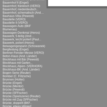
Bauernhof II (Engel)
Bauernhof, fränkisch (VERO)
Bauernhof, niederdeutsch...
Bauernhof, schematisch (And....
Bauhaus-Villa (Pewesti)
Baustelle (VERO)
Baustelle II (VERO)
Bauwagen-Auto (BKF
Blumenau)
Bauwagen-Denkmal (Heros)
Bauwerk, 5-teilig (And....
Bauwerk, leicht poliert (Paul...
Bauwerk, poliert (Heros)
Beiwagengespann (Schowanek)
Bergfestung (Engel)
Berliner-Fenster-Messe (VERO)
Beton-Haus (And. Länder)
Blockhaus mit Bär (Pewesti)
Blockhaus mit Garten...
Blockhaus, Alpen- (VERHOFA)
Blockhaus-BK (And. Länder)
Bogen-Serie (Reuter)
Bomber (C. Fritzsche)
Brunnen (Holler)
Brücke (Engel)
Brücke (Mentor)
Brücke (Pewesti)
Brücke (SFFischer)
Brücke (Spielszene) (Reuter)
Brücke mit Zug (SFFischer)
Brücke, doppelt (BKF...
Brücke, etwas stilisiert...