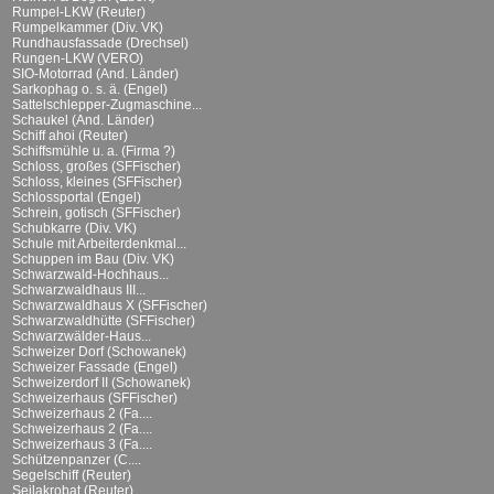
Rumpel-LKW (Reuter)
Rumpelkammer (Div. VK)
Rundhausfassade (Drechsel)
Rungen-LKW (VERO)
SIO-Motorrad (And. Länder)
Sarkophag o. s. ä. (Engel)
Sattelschlepper-Zugmaschine...
Schaukel (And. Länder)
Schiff ahoi (Reuter)
Schiffsmühle u. a. (Firma ?)
Schloss, großes (SFFischer)
Schloss, kleines (SFFischer)
Schlossportal (Engel)
Schrein, gotisch (SFFischer)
Schubkarre (Div. VK)
Schule mit Arbeiterdenkmal...
Schuppen im Bau (Div. VK)
Schwarzwald-Hochhaus...
Schwarzwaldhaus III...
Schwarzwaldhaus X (SFFischer)
Schwarzwaldhütte (SFFischer)
Schwarzwälder-Haus...
Schweizer Dorf (Schowanek)
Schweizer Fassade (Engel)
Schweizerdorf II (Schowanek)
Schweizerhaus (SFFischer)
Schweizerhaus 2 (Fa....
Schweizerhaus 2 (Fa....
Schweizerhaus 3 (Fa....
Schützenpanzer (C....
Segelschiff (Reuter)
Seilakrobat (Reuter)