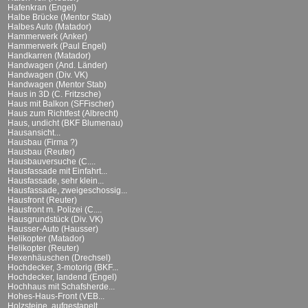
Hafenkran (Engel)
Halbe Brücke (Mentor Stab)
Halbes Auto (Matador)
Hammerwerk (Anker)
Hammerwerk (Paul Engel)
Handkarren (Matador)
Handwagen (And. Länder)
Handwagen (Div. VK)
Handwagen (Mentor Stab)
Haus in 3D (C. Fritzsche)
Haus mit Balkon (SFFischer)
Haus zum Richtfest (Albrecht)
Haus, undicht (BKF Blumenau)
Hausansicht...
Hausbau (Firma ?)
Hausbau (Reuter)
Hausbauversuche (C....
Hausfassade mit Einfahrt...
Hausfassade, sehr klein...
Hausfassade, zweigeschossig...
Hausfront (Reuter)
Hausfront m. Polizei (C....
Hausgrundstück (Div. VK)
Hausser-Auto (Hausser)
Helikopter (Matador)
Helikopter (Reuter)
Hexenhäuschen (Drechsel)
Hochdecker, 3-motorig (BKF...
Hochdecker, landend (Engel)
Hochhaus mit Schafsherde...
Hohes-Haus-Front (VEB...
Holzsteine, aufgestapelt...