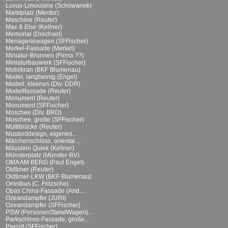
Luxus-Limousine (Schowanek)
Marktplatz (Mentor)
Maschine (Reuter)
Max & Else (Kellner)
Memorial (Drechsel)
Menageriewagen (SFFischer)
Merkel-Fassade (Merkel)
Miniatur-Brunnen (Firma ??)
Miniaturbauwerk (SFFischer)
Mobilkran (BKF Blumenau)
Model, langbeinig (Engel)
Modell, kleenes (Div. DDR)
Modellfassade (Reuter)
Monument (Reuter)
Monument (SFFischer)
Moschee (Div. BRD)
Moschee, große (SFFischer)
Multibrücke (Reuter)
Musterddesign, eigenes...
Märchenschloss, oriental....
Mäuslein Quiek (Kellner)
Münsterplatz (Münster-BV)
OMA AM BERG (Paul Engel)
Oldtimer (Reuter)
Oldtimer-LKW (BKF Blumenau)
Omnibus (C. Fritzsche)
Opas China-Fassade (And....
Ozeandampfer (JURI)
Ozeandampfer (SFFischer)
PSW (PersonenStandWagen)...
Parkschloss-Fassade, große...
Parqüt (SFFischer)