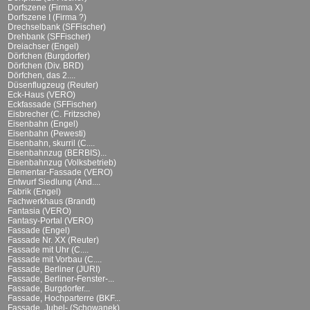
Dorfszene (Firma X)
Dorfszene I (Firma ?)
Drechselbank (SFFischer)
Drehbank (SFFischer)
Dreiachser (Engel)
Dörfchen (Burgdorfer)
Dörfchen (Div. BRD)
Dörfchen, das 2....
Düsenflugzeug (Reuter)
Eck-Haus (VERO)
Eckfassade (SFFischer)
Eisbrecher (C. Fritzsche)
Eisenbahn (Engel)
Eisenbahn (Pewesti)
Eisenbahn, skurril (C....
Eisenbahnzug (BERBIS)...
Eisenbahnzug (Volksbetrieb)
Elementar-Fassade (VERO)
Entwurf Siedlung (And....
Fabrik (Engel)
Fachwerkhaus (Brandt)
Fantasia (VERO)
Fantasy-Portal (VERO)
Fassade (Engel)
Fassade Nr. XX (Reuter)
Fassade mit Uhr (C....
Fassade mit Vorbau (C....
Fassade, Berliner (JURI)
Fassade, Berliner-Fenster-...
Fassade, Burgdorfer...
Fassade, Hochparterre (BKF...
Fassade, Jubel- (Schowanek)