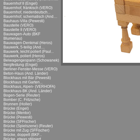
Bauernhof II (Engel)
Bauernhof, fränkisch (VERO)
Bauernhof, niederdeutsch...
Bauernhof, schematisch (And....
Bauhaus-Villa (Pewesti)
Baustelle (VERO)
Baustelle II (VERO)
Bauwagen-Auto (BKF
Blumenau)
Bauwagen-Denkmal (Heros)
Bauwerk, 5-teilig (And....
Bauwerk, leicht poliert (Paul...
Bauwerk, poliert (Heros)
Beiwagengespann (Schowanek)
Bergfestung (Engel)
Berliner-Fenster-Messe (VERO)
Beton-Haus (And. Länder)
Blockhaus mit Bär (Pewesti)
Blockhaus mit Garten...
Blockhaus, Alpen- (VERHOFA)
Blockhaus-BK (And. Länder)
Bogen-Serie (Reuter)
Bomber (C. Fritzsche)
Brunnen (Holler)
Brücke (Engel)
Brücke (Mentor)
Brücke (Pewesti)
Brücke (SFFischer)
Brücke (Spielszene) (Reuter)
Brücke mit Zug (SFFischer)
Brücke, doppelt (BKF...
Brücke, etwas stilisiert...