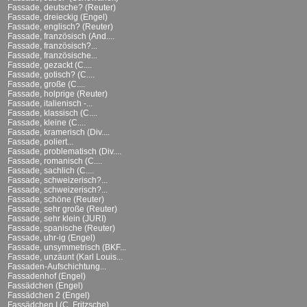
Fassade, deutsche? (Reuter)
Fassade, dreieckig (Engel)
Fassade, englisch? (Reuter)
Fassade, französisch (And....
Fassade, französisch?...
Fassade, französische...
Fassade, gezackt (C....
Fassade, gotisch? (C....
Fassade, große (C....
Fassade, holprige (Reuter)
Fassade, italienisch -...
Fassade, klassisch (C....
Fassade, kleine (C....
Fassade, kramerisch (Div....
Fassade, poliert...
Fassade, problematisch (Div....
Fassade, romanisch (C....
Fassade, sachlich (C....
Fassade, schweizerisch?...
Fassade, schweizerisch?...
Fassade, schöne (Reuter)
Fassade, sehr große (Reuter)
Fassade, sehr klein (JURI)
Fassade, spanische (Reuter)
Fassade, uhr-ig (Engel)
Fassade, unsymmetrisch (BKF...
Fassade, unzäunt (Karl Louis...
Fassaden-Aufschichtung...
Fassadenhof (Engel)
Fassädchen (Engel)
Fassädchen 2 (Engel)
Fassädchen I (C. Fritzsche)