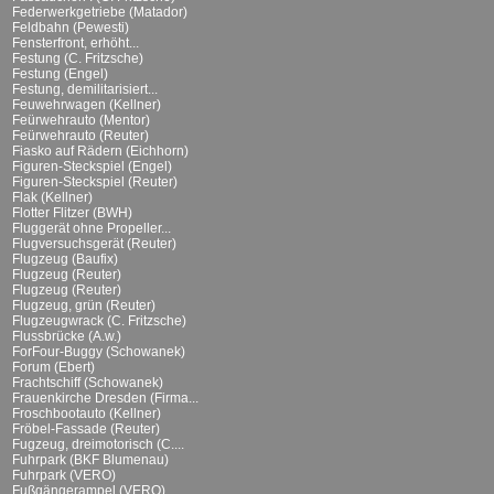
Federwerkgetriebe (Matador)
Feldbahn (Pewesti)
Fensterfront, erhöht...
Festung (C. Fritzsche)
Festung (Engel)
Festung, demilitarisiert...
Feuwehrwagen (Kellner)
Feürwehrauto (Mentor)
Feürwehrauto (Reuter)
Fiasko auf Rädern (Eichhorn)
Figuren-Steckspiel (Engel)
Figuren-Steckspiel (Reuter)
Flak (Kellner)
Flotter Flitzer (BWH)
Fluggerät ohne Propeller...
Flugversuchsgerät (Reuter)
Flugzeug (Baufix)
Flugzeug (Reuter)
Flugzeug (Reuter)
Flugzeug, grün (Reuter)
Flugzeugwrack (C. Fritzsche)
Flussbrücke (A.w.)
ForFour-Buggy (Schowanek)
Forum (Ebert)
Frachtschiff (Schowanek)
Frauenkirche Dresden (Firma...
Froschbootauto (Kellner)
Fröbel-Fassade (Reuter)
Fugzeug, dreimotorisch (C....
Fuhrpark (BKF Blumenau)
Fuhrpark (VERO)
Fußgängerampel (VERO)