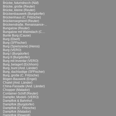
Brücke, futuristiscch (Näf)
Brücke, große (Reuter)
Brücke, kleine (Reuter)
Brückenbauwerk (Burgdorfer)
Brückenhaus (C. Fritzsche)
Brückensegment (Reuter)
Brückenstraße, Renaissance-...
Bungalow (Reuter)
Bungalow mit Walmdach (C....
Bunte Burg (Cause)
Burg (Ebert)
Burg (SFFischer)
Burg (Spielszene) (Heros)
Burg (VERO)
Burg I (Burgdorfer)
Burg II (Burgdorfer)
Burg mit Inventar (VERO)
Burg, belagert (Eichhorn)
Burg, bunt (And. Länder)
Burg, dachlastige (SFFischer)
Burg, große (C. Fritzsche)
Bögen-Bauwerk (Engel)
Chalet (And. Länder)
China-Fassade (And. Länder)
Chopper (Matador)
Container-Schiff (Reuter)
Dampfer, Modell- (VERO)
Dampflok & Bahnhof...
Dampflok (Burgdorfer)
Dampflok (C. Fritzsche)
Dampflok (Matador)
Dampflok (Pewesti)