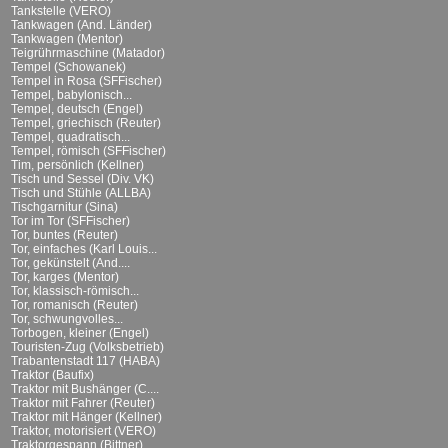
Tankstelle (VERO)
Tankwagen (And. Länder)
Tankwagen (Mentor)
Teigrührmaschine (Matador)
Tempel (Schowanek)
Tempel in Rosa (SFFischer)
Tempel, babylonisch...
Tempel, deutsch (Engel)
Tempel, griechisch (Reuter)
Tempel, quadratisch...
Tempel, römisch (SFFischer)
Tim, persönlich (Kellner)
Tisch und Sessel (Div. VK)
Tisch und Stühle (ALLBA)
Tischgarnitur (Sina)
Tor im Tor (SFFischer)
Tor, buntes (Reuter)
Tor, einfaches (Karl Louis...
Tor, gekünstelt (And....
Tor, karges (Mentor)
Tor, klassisch-römisch...
Tor, romanisch (Reuter)
Tor, schwungvolles...
Torbogen, kleiner (Engel)
Touristen-Zug (Volksbetrieb)
Trabantenstadt 117 (HABA)
Traktor (Baufix)
Traktor mit Bushänger (C....
Traktor mit Fahrer (Reuter)
Traktor mit Hänger (Kellner)
Traktor, motorisiert (VERO)
Traktorgespann (Bittner)