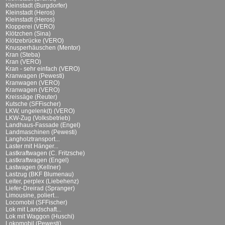
Kleinstadt (Burgdorfer)
Kleinstadt (Heros)
Kleinstadt (Heros)
Klopperei (VERO)
Klötzchen (Sina)
Klötzebrücke (VERO)
Knusperhäuschen (Mentor)
Kran (Steba)
Kran (VERO)
Kran - sehr einfach (VERO)
Kranwagen (Pewesti)
Kranwagen (VERO)
Kranwagen (VERO)
Kreissäge (Reuter)
Kutsche (SFFischer)
LKW, ungelenk(t) (VERO)
LKW-Zug (Volksbetrieb)
Landhaus-Fassade (Engel)
Landmaschinen (Pewesti)
Langholztransport...
Laster mit Hänger...
Lastkraftwagen (C. Fritzsche)
Lastkraftwagen (Engel)
Lastwagen (Kellner)
Lastzug (BKF Blumenau)
Leiter, perplex (Liebehenz)
Liefer-Dreirad (Spranger)
Limousine, poliert...
Locomobil (SFFischer)
Lok mit Landschaft...
Lok mit Waggon (Huschi)
Lokomobil (Pewesti)