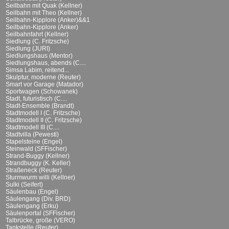
Seilbahn mit Quak (Kellner)
Seilbahn mit Theo (Kellner)
Seilbahn-Kipplore (Anker)&&1
Seilbahn-Kipplore (Anker)
Seilbahnfahrt (Kellner)
Siedlung (C. Fritzsche)
Siedlung (JURI)
Siedlungshaus (Mentor)
Siedlungshaus, abends (C....
Simsa Labim, reitend...
Skulptur, moderne (Reuter)
Smart vor Garage (Matador)
Sportwagen (Schowanek)
Stadt, futuristisch (C....
Stadt-Ensemble (Brandt)
Stadtmodell I (C. Fritzsche)
Stadtmodell II (C. Fritzsche)
Stadtmodell III (C....
Stadtvilla (Pewesti)
Stapelsteine (Engel)
Steinwald (SFFischer)
Strand-Buggy (Kellner)
Strandbuggy (K. Keller)
Straßeneck (Reuter)
Sturmwurm willi (Kellner)
Sulki (Seifert)
Säulenbau (Engel)
Säulengang (Div. BRD)
Säulengang (Erku)
Säulenportal (SFFischer)
Talbrücke, große (VERO)
Tankstelle (Reuter)