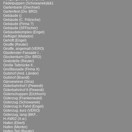
Fädelpuppen (Schowanek)&&1
Gartenbank (Drechsel)
Gartenfest (Div. BRD)
Gebäude ()
Gebäude (C. Fritzsche)
Gebäude (Firma ?)
Gebäude (SFFischer)
Gebäudekomplex (Engel)
Geflügel (Matador)
Gehöft (Engel)
Giraffe (Reuter)
Giraffe, angemalt (VERO)
Glasfenster-Fassade I...
Glockenturm (Div. BRD)
Grabstelle (Reuter)
Große Talbrücke II...
Großfassade (Firma X)
Gutshof (And. Länder)
Gutshof (Brandt)
Gänsewiese (Sina)
Güterbahnhof I (Pewesti)
Güterbahnhof II (Pewesti)
Güterschuppen (Eichhorn)
Güterzug (Frankenwald)
Güterzug (Schowanek)
Güterzug in Fahrt (Engel)
Güterzug, kurz (VERO)
Güterzug, lang (BKF...
H-AW02 (A.w.)
Hafen (Ebert)
Hafen (Mentor)
Hafen-Teil (Reuter)