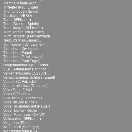
Tramhaltestelle (And....
Trittleiter (Paul Engel)
Triumphbogen (Engel)
Trutzburg (VERO)
Turm (SFFischer)
Turm (Schmidt-Spiele)
Turm, langer (SFFischer)
Turm, romanisch (Reuter)
Turm, schiefer (Frankenwald)
Turm, stark strukturiert...
Turmwagen (Schowanek)
Türmchen (Div. heute)
Türmchen (Engel)
Türmchen (Frankenwald)
Türmchen (Paul Engel)
Umgebindehaus (SFFischer)
VERO Miniaturen Bahnhof...
Verkehrsflugzeug 152 (BKF...
Verwunschenes Schloss (Engel)
Viadukt (C. Fritzsche)
Viadukt, römisch (Drechsel)
Villa (Firma ?)&&1
Villa (SFFischer)
Villa, klein (C. Fritzsche)
Vogel im Zoo (Engel)
Vogel, ausbalanciert (Reuter)
Vogel, bunter (Reuter)
Vogel-Futterhaus (Div. VK)
Volkspalast (SFFischer)
Vorgarten (Ebert)
Wandstück (Spranger)
Wasserflugzeug (BKF