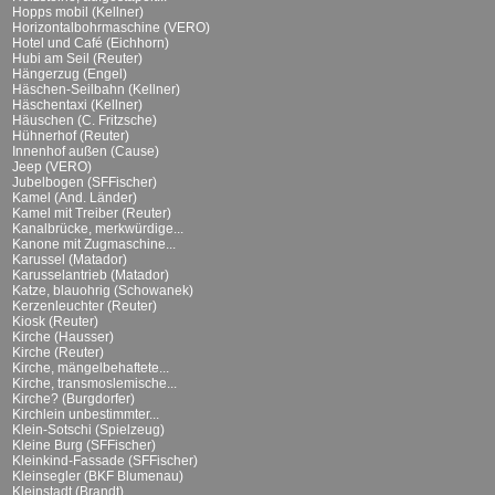
Hopps mobil (Kellner)
Horizontalbohrmaschine (VERO)
Hotel und Café (Eichhorn)
Hubi am Seil (Reuter)
Hängerzug (Engel)
Häschen-Seilbahn (Kellner)
Häschentaxi (Kellner)
Häuschen (C. Fritzsche)
Hühnerhof (Reuter)
Innenhof außen (Cause)
Jeep (VERO)
Jubelbogen (SFFischer)
Kamel (And. Länder)
Kamel mit Treiber (Reuter)
Kanalbrücke, merkwürdige...
Kanone mit Zugmaschine...
Karussel (Matador)
Karusselantrieb (Matador)
Katze, blauohrig (Schowanek)
Kerzenleuchter (Reuter)
Kiosk (Reuter)
Kirche (Hausser)
Kirche (Reuter)
Kirche, mängelbehaftete...
Kirche, transmoslemische...
Kirche? (Burgdorfer)
Kirchlein unbestimmter...
Klein-Sotschi (Spielzeug)
Kleine Burg (SFFischer)
Kleinkind-Fassade (SFFischer)
Kleinsegler (BKF Blumenau)
Kleinstadt (Brandt)