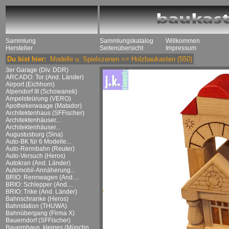
Sammlung
Sammlungskatalog
Willkommen
Hersteller
Seitenübersicht
Impressum
Du bist hier:
Modelle u. Spielszenen
=>
Holzbaukasten
(550)
3er Garage (Div. DDR)
ARCADO: Tor (And. Länder)
Airport (Eichhorn)
Alpendorf III (Schowanek)
Ampelsteürung (VERO)
Apothekerwaage (Matador)
Architektenhaus (SFFischer)
Architektenhäuser...
Architektenhäuser...
Augustusburg (Sina)
Auto-BK für 6 Modelle...
Auto-Rennbahn (Reuter)
Auto-Versuch (Heros)
Autokran (And. Länder)
Automobil-Annäherung...
BRIO: Rennwagen (And....
BRIO: Schlepper (And....
BRIO: Trike (And. Länder)
Bahnschranke (Heros)
Bahnstation (THUWA)
Bahnübergang (Firma X)
Bauerndorf (SFFischer)
Bauernhaus, kleines (Münchn....