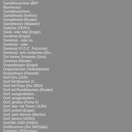
Dampfmaschine (BKF
Blumenau)
Dampfmaschine,...
Dampfmobil (Kellner)
Dampfmobil (Reuter)
Dampfwalze (Matador)
Datscha (VERO)
Denk- oder Mal (Engel)
Denkmal (Engel)
Denkmal - oder so...
Denkmal - oder......
Denkmal XYZ (C. Fritzsche)
Denkmal, sehr einfaches (Div....
Der kleine Schwede (Sina)
Diverses (Reuter)
Doppelbogen (Engel)
Doppeldecker (Volksbetrieb)
Doppelhaus (Pewesti)
Dorf (Div. DDR)
Dorf mit Bäumen (C....
Dorf mit Fluss (Div. BRD)
Dorf mit Rundbäumen (Reuter)
Dorf, ausgestorben...
Dorf, ausgestorben...
Dorf, großes (Firma X)
Dorf, klar: mit Tieren (JURI)
Dorf, poliert (Engel)
Dorf, sehr kleines (Mentor)
Dorf, tierlos (VERO)
Dorf-BK 2360 (HABA)
Dorfbrunnen (Div. BRD)&&1
Dorfplatz (SFFischer)