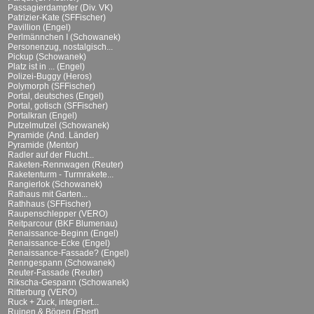
Passagierdampfer (Div. VK)
Patrizier-Kate (SFFischer)
Pavillion (Engel)
Perlmännchen I (Schowanek)
Personenzug, nostalgisch...
Pickup (Schowanek)
Platz ist in ... (Engel)
Polizei-Buggy (Heros)
Polymorph (SFFischer)
Portal, deutsches (Engel)
Portal, gotisch (SFFischer)
Portalkran (Engel)
Putzelmutzel (Schowanek)
Pyramide (And. Länder)
Pyramide (Mentor)
Radler auf der Flucht...
Raketen-Rennwagen (Reuter)
Raketenturm - Turmrakete...
Rangierlok (Schowanek)
Rathaus mit Garten...
Rathhaus (SFFischer)
Raupenschlepper (VERO)
Reitparcour (BKF Blumenau)
Renaissance-Beginn (Engel)
Renaissance-Ecke (Engel)
Renaissance-Fassade? (Engel)
Renngespann (Schowanek)
Reuter-Fassade (Reuter)
Rikscha-Gespann (Schowanek)
Ritterburg (VERO)
Ruck + Zuck, integriert...
Ruinen & Bögen (Ebert)