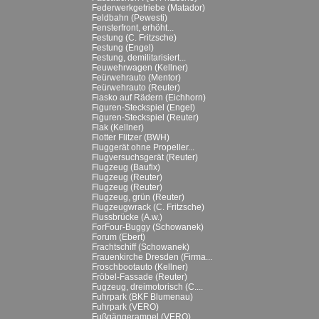
Federwerkgetriebe (Matador)
Feldbahn (Pewesti)
Fensterfront, erhöht...
Festung (C. Fritzsche)
Festung (Engel)
Festung, demilitarisiert...
Feuwehrwagen (Kellner)
Feürwehrauto (Mentor)
Feürwehrauto (Reuter)
Fiasko auf Rädern (Eichhorn)
Figuren-Steckspiel (Engel)
Figuren-Steckspiel (Reuter)
Flak (Kellner)
Flotter Flitzer (BWH)
Fluggerät ohne Propeller...
Flugversuchsgerät (Reuter)
Flugzeug (Baufix)
Flugzeug (Reuter)
Flugzeug (Reuter)
Flugzeug, grün (Reuter)
Flugzeugwrack (C. Fritzsche)
Flussbrücke (A.w.)
ForFour-Buggy (Schowanek)
Forum (Ebert)
Frachtschiff (Schowanek)
Frauenkirche Dresden (Firma...
Froschbootauto (Kellner)
Fröbel-Fassade (Reuter)
Fugzeug, dreimotorisch (C....
Fuhrpark (BKF Blumenau)
Fuhrpark (VERO)
Fußgängerampel (VERO)