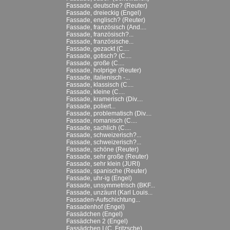
Fassade, deutsche? (Reuter)
Fassade, dreieckig (Engel)
Fassade, englisch? (Reuter)
Fassade, französisch (And....
Fassade, französisch?...
Fassade, französische...
Fassade, gezackt (C....
Fassade, gotisch? (C....
Fassade, große (C....
Fassade, holprige (Reuter)
Fassade, italienisch -...
Fassade, klassisch (C....
Fassade, kleine (C....
Fassade, kramerisch (Div....
Fassade, poliert...
Fassade, problematisch (Div....
Fassade, romanisch (C....
Fassade, sachlich (C....
Fassade, schweizerisch?...
Fassade, schweizerisch?...
Fassade, schöne (Reuter)
Fassade, sehr große (Reuter)
Fassade, sehr klein (JURI)
Fassade, spanische (Reuter)
Fassade, uhr-ig (Engel)
Fassade, unsymmetrisch (BKF...
Fassade, unzäunt (Karl Louis...
Fassaden-Aufschichtung...
Fassadenhof (Engel)
Fassädchen (Engel)
Fassädchen 2 (Engel)
Fassädchen I (C. Fritzsche)