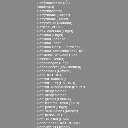
Dampfmaschine (BKF
Blumenau)
Dampfmaschine,...
Dampfmobil (Kellner)
Dampfmobil (Reuter)
Dampfwalze (Matador)
Datscha (VERO)
Denk- oder Mal (Engel)
Denkmal (Engel)
Denkmal - oder so...
Denkmal - oder......
Denkmal XYZ (C. Fritzsche)
Denkmal, sehr einfaches (Div....
Der kleine Schwede (Sina)
Diverses (Reuter)
Doppelbogen (Engel)
Doppeldecker (Volksbetrieb)
Doppelhaus (Pewesti)
Dorf (Div. DDR)
Dorf mit Bäumen (C....
Dorf mit Fluss (Div. BRD)
Dorf mit Rundbäumen (Reuter)
Dorf, ausgestorben...
Dorf, ausgestorben...
Dorf, großes (Firma X)
Dorf, klar: mit Tieren (JURI)
Dorf, poliert (Engel)
Dorf, sehr kleines (Mentor)
Dorf, tierlos (VERO)
Dorf-BK 2360 (HABA)
Dorfbrunnen (Div. BRD)&&1
Dorfplatz (SFFischer)