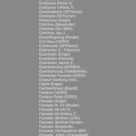
Dorfszene (Firma X)
Dorfszene I (Firma ?)
Drechselbank (SFFischer)
Drehbank (SFFischer)
Dreiachser (Engel)
Dörfchen (Burgdorfer)
Dörfchen (Div. BRD)
Dörfchen, das 2....
Düsenflugzeug (Reuter)
Eck-Haus (VERO)
Eckfassade (SFFischer)
Eisbrecher (C. Fritzsche)
Eisenbahn (Engel)
Eisenbahn (Pewesti)
Eisenbahn, skurril (C....
Eisenbahnzug (BERBIS)...
Eisenbahnzug (Volksbetrieb)
Elementar-Fassade (VERO)
Entwurf Siedlung (And....
Fabrik (Engel)
Fachwerkhaus (Brandt)
Fantasia (VERO)
Fantasy-Portal (VERO)
Fassade (Engel)
Fassade Nr. XX (Reuter)
Fassade mit Uhr (C....
Fassade mit Vorbau (C....
Fassade, Berliner (JURI)
Fassade, Berliner-Fenster-...
Fassade, Burgdorfer...
Fassade, Hochparterre (BKF...
Fassade, Jubel- (Schowanek)