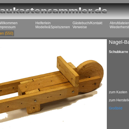
Willkommen
Helferlein
Gästebuch/Kontakt
Abrufdateie
Impressum
Modelle&Spielszenen
Verweise
Wiederherst
en
(550)
Nagel-B
Schubkarre
zum Kasten
zum Herstell
Großbild