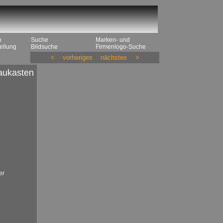
n
Suche
Marken- und
ellung
Bildsuche
Firmenlogo-Suche
<
vorheriges
nächstes
>
aukasten
er