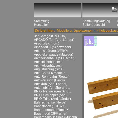
Sammlung
Sammlungskatalog
Hersteller
Seitenübersicht
Du bist hier:
Modelle u. Spielszenen
=>
Holzbaukast
3er Garage (Div. DDR)
ARCADO: Tor (And. Länder)
Airport (Eichhorn)
Alpendorf III (Schowanek)
Ampelsteürung (VERO)
Apothekerwaage (Matador)
Architektenhaus (SFFischer)
Architektenhäuser...
Architektenhäuser...
Augustusburg (Sina)
Auto-BK für 6 Modelle...
Auto-Rennbahn (Reuter)
Auto-Versuch (Heros)
Autokran (And. Länder)
Automobil-Annäherung...
BRIO: Rennwagen (And....
BRIO: Schlepper (And....
BRIO: Trike (And. Länder)
Bahnschranke (Heros)
Bahnstation (THUWA)
Bahnübergang (Firma X)
Bauerndorf (SFFischer)
Bauernhaus, kleines (Münchn....