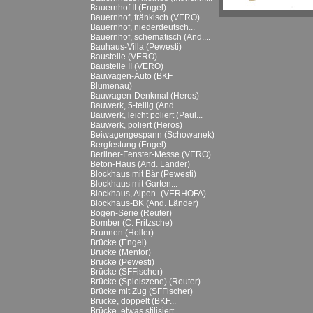
Bauernhof II (Engel)
Bauernhof, fränkisch (VERO)
Bauernhof, niederdeutsch...
Bauernhof, schematisch (And....
Bauhaus-Villa (Pewesti)
Baustelle (VERO)
Baustelle II (VERO)
Bauwagen-Auto (BKF
Blumenau)
Bauwagen-Denkmal (Heros)
Bauwerk, 5-teilig (And....
Bauwerk, leicht poliert (Paul...
Bauwerk, poliert (Heros)
Beiwagengespann (Schowanek)
Bergfestung (Engel)
Berliner-Fenster-Messe (VERO)
Beton-Haus (And. Länder)
Blockhaus mit Bär (Pewesti)
Blockhaus mit Garten...
Blockhaus, Alpen- (VERHOFA)
Blockhaus-BK (And. Länder)
Bogen-Serie (Reuter)
Bomber (C. Fritzsche)
Brunnen (Holler)
Brücke (Engel)
Brücke (Mentor)
Brücke (Pewesti)
Brücke (SFFischer)
Brücke (Spielszene) (Reuter)
Brücke mit Zug (SFFischer)
Brücke, doppelt (BKF...
Brücke, etwas stilisiert...