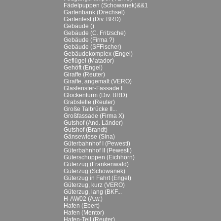
Fädelpuppen (Schowanek)&&1
Gartenbank (Drechsel)
Gartenfest (Div. BRD)
Gebäude ()
Gebäude (C. Fritzsche)
Gebäude (Firma ?)
Gebäude (SFFischer)
Gebäudekomplex (Engel)
Geflügel (Matador)
Gehöft (Engel)
Giraffe (Reuter)
Giraffe, angemalt (VERO)
Glasfenster-Fassade I...
Glockenturm (Div. BRD)
Grabstelle (Reuter)
Große Talbrücke II...
Großfassade (Firma X)
Gutshof (And. Länder)
Gutshof (Brandt)
Gänsewiese (Sina)
Güterbahnhof I (Pewesti)
Güterbahnhof II (Pewesti)
Güterschuppen (Eichhorn)
Güterzug (Frankenwald)
Güterzug (Schowanek)
Güterzug in Fahrt (Engel)
Güterzug, kurz (VERO)
Güterzug, lang (BKF...
H-AW02 (A.w.)
Hafen (Ebert)
Hafen (Mentor)
Hafen-Teil (Reuter)