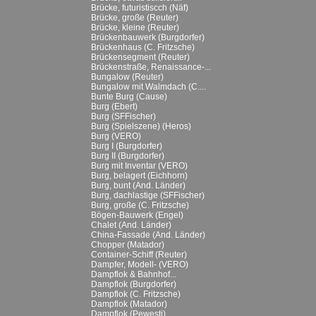
Brücke, futuristiscch (Näf)
Brücke, große (Reuter)
Brücke, kleine (Reuter)
Brückenbauwerk (Burgdorfer)
Brückenhaus (C. Fritzsche)
Brückensegment (Reuter)
Brückenstraße, Renaissance-...
Bungalow (Reuter)
Bungalow mit Walmdach (C....
Bunte Burg (Cause)
Burg (Ebert)
Burg (SFFischer)
Burg (Spielszene) (Heros)
Burg (VERO)
Burg I (Burgdorfer)
Burg II (Burgdorfer)
Burg mit Inventar (VERO)
Burg, belagert (Eichhorn)
Burg, bunt (And. Länder)
Burg, dachlastige (SFFischer)
Burg, große (C. Fritzsche)
Bögen-Bauwerk (Engel)
Chalet (And. Länder)
China-Fassade (And. Länder)
Chopper (Matador)
Container-Schiff (Reuter)
Dampfer, Modell- (VERO)
Dampflok & Bahnhof...
Dampflok (Burgdorfer)
Dampflok (C. Fritzsche)
Dampflok (Matador)
Dampflok (Pewesti)