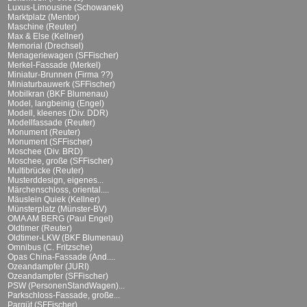
Luxus-Limousine (Schowanek)
Marktplatz (Mentor)
Maschine (Reuter)
Max & Else (Kellner)
Memorial (Drechsel)
Menageriewagen (SFFischer)
Merkel-Fassade (Merkel)
Miniatur-Brunnen (Firma ??)
Miniaturbauwerk (SFFischer)
Mobilkran (BKF Blumenau)
Model, langbeinig (Engel)
Modell, kleenes (Div. DDR)
Modellfassade (Reuter)
Monument (Reuter)
Monument (SFFischer)
Moschee (Div. BRD)
Moschee, große (SFFischer)
Multibrücke (Reuter)
Musterddesign, eigenes...
Märchenschloss, oriental....
Mäuslein Quiek (Kellner)
Münsterplatz (Münster-BV)
OMA AM BERG (Paul Engel)
Oldtimer (Reuter)
Oldtimer-LKW (BKF Blumenau)
Omnibus (C. Fritzsche)
Opas China-Fassade (And....
Ozeandampfer (JURI)
Ozeandampfer (SFFischer)
PSW (PersonenStandWagen)...
Parkschloss-Fassade, große...
Parqüt (SFFischer)