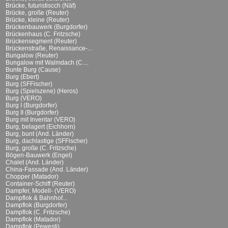
Brücke, futuristiscch (Näf)
Brücke, große (Reuter)
Brücke, kleine (Reuter)
Brückenbauwerk (Burgdorfer)
Brückenhaus (C. Fritzsche)
Brückensegment (Reuter)
Brückenstraße, Renaissance-...
Bungalow (Reuter)
Bungalow mit Walmdach (C....
Bunte Burg (Cause)
Burg (Ebert)
Burg (SFFischer)
Burg (Spielszene) (Heros)
Burg (VERO)
Burg I (Burgdorfer)
Burg II (Burgdorfer)
Burg mit Inventar (VERO)
Burg, belagert (Eichhorn)
Burg, bunt (And. Länder)
Burg, dachlastige (SFFischer)
Burg, große (C. Fritzsche)
Bögen-Bauwerk (Engel)
Chalet (And. Länder)
China-Fassade (And. Länder)
Chopper (Matador)
Container-Schiff (Reuter)
Dampfer, Modell- (VERO)
Dampflok & Bahnhof...
Dampflok (Burgdorfer)
Dampflok (C. Fritzsche)
Dampflok (Matador)
Dampflok (Pewesti)