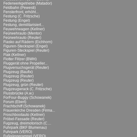
Federwerkgetriebe (Matador)
Feldbahn (Pewesti)
Fensterfront, erhöht...
Festung (C. Fritzsche)
Festung (Engel)
Festung, demilitarisiert...
Feuwehrwagen (Kellner)
Feürwehrauto (Mentor)
Feürwehrauto (Reuter)
Fiasko auf Rädern (Eichhorn)
Figuren-Steckspiel (Engel)
Figuren-Steckspiel (Reuter)
Flak (Kellner)
Flotter Flitzer (BWH)
Fluggerät ohne Propeller...
Flugversuchsgerät (Reuter)
Flugzeug (Baufix)
Flugzeug (Reuter)
Flugzeug (Reuter)
Flugzeug, grün (Reuter)
Flugzeugwrack (C. Fritzsche)
Flussbrücke (A.w.)
ForFour-Buggy (Schowanek)
Forum (Ebert)
Frachtschiff (Schowanek)
Frauenkirche Dresden (Firma...
Froschbootauto (Kellner)
Fröbel-Fassade (Reuter)
Fugzeug, dreimotorisch (C....
Fuhrpark (BKF Blumenau)
Fuhrpark (VERO)
Fußgängerampel (VERO)