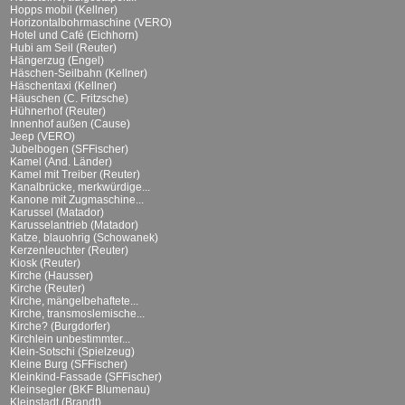
Hopps mobil (Kellner)
Horizontalbohrmaschine (VERO)
Hotel und Café (Eichhorn)
Hubi am Seil (Reuter)
Hängerzug (Engel)
Häschen-Seilbahn (Kellner)
Häschentaxi (Kellner)
Häuschen (C. Fritzsche)
Hühnerhof (Reuter)
Innenhof außen (Cause)
Jeep (VERO)
Jubelbogen (SFFischer)
Kamel (And. Länder)
Kamel mit Treiber (Reuter)
Kanalbrücke, merkwürdige...
Kanone mit Zugmaschine...
Karussel (Matador)
Karusselantrieb (Matador)
Katze, blauohrig (Schowanek)
Kerzenleuchter (Reuter)
Kiosk (Reuter)
Kirche (Hausser)
Kirche (Reuter)
Kirche, mängelbehaftete...
Kirche, transmoslemische...
Kirche? (Burgdorfer)
Kirchlein unbestimmter...
Klein-Sotschi (Spielzeug)
Kleine Burg (SFFischer)
Kleinkind-Fassade (SFFischer)
Kleinsegler (BKF Blumenau)
Kleinstadt (Brandt)