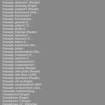
Fassade, deutsche? (Reuter)
Fassade, dreieckig (Engel)
Fassade, englisch? (Reuter)
Fassade, französisch (And....
Fassade, französisch?...
Fassade, französische...
Fassade, gezackt (C....
Fassade, gotisch? (C....
Fassade, große (C....
Fassade, holprige (Reuter)
Fassade, italienisch -...
Fassade, klassisch (C....
Fassade, kleine (C....
Fassade, kramerisch (Div....
Fassade, poliert...
Fassade, problematisch (Div....
Fassade, romanisch (C....
Fassade, sachlich (C....
Fassade, schweizerisch?...
Fassade, schweizerisch?...
Fassade, schöne (Reuter)
Fassade, sehr große (Reuter)
Fassade, sehr klein (JURI)
Fassade, spanische (Reuter)
Fassade, uhr-ig (Engel)
Fassade, unsymmetrisch (BKF...
Fassade, unzäunt (Karl Louis...
Fassaden-Aufschichtung...
Fassadenhof (Engel)
Fassädchen (Engel)
Fassädchen 2 (Engel)
Fassädchen I (C. Fritzsche)