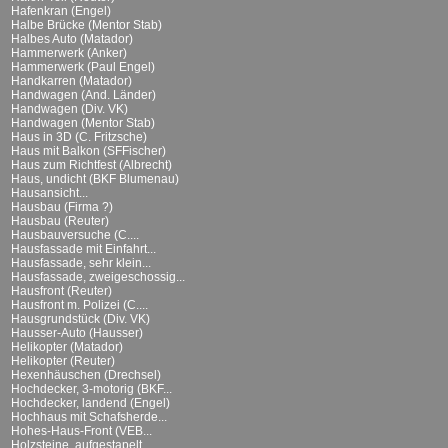
Hafenkran (Engel)
Halbe Brücke (Mentor Stab)
Halbes Auto (Matador)
Hammerwerk (Anker)
Hammerwerk (Paul Engel)
Handkarren (Matador)
Handwagen (And. Länder)
Handwagen (Div. VK)
Handwagen (Mentor Stab)
Haus in 3D (C. Fritzsche)
Haus mit Balkon (SFFischer)
Haus zum Richtfest (Albrecht)
Haus, undicht (BKF Blumenau)
Hausansicht...
Hausbau (Firma ?)
Hausbau (Reuter)
Hausbauversuche (C....
Hausfassade mit Einfahrt...
Hausfassade, sehr klein...
Hausfassade, zweigeschossig...
Hausfront (Reuter)
Hausfront m. Polizei (C....
Hausgrundstück (Div. VK)
Hausser-Auto (Hausser)
Helikopter (Matador)
Helikopter (Reuter)
Hexenhäuschen (Drechsel)
Hochdecker, 3-motorig (BKF...
Hochdecker, landend (Engel)
Hochhaus mit Schafsherde...
Hohes-Haus-Front (VEB...
Holzsteine, aufgestapelt...