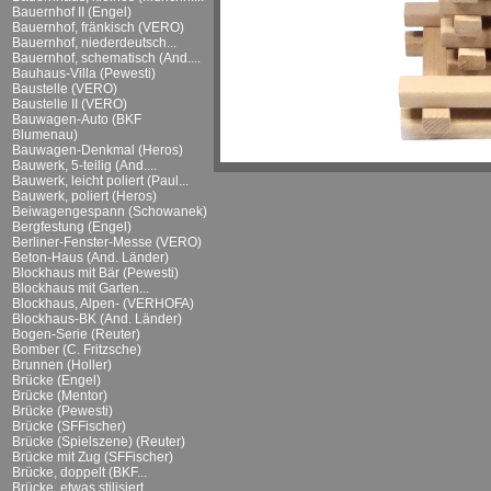
Bauernhof II (Engel)
Bauernhof, fränkisch (VERO)
Bauernhof, niederdeutsch...
Bauernhof, schematisch (And....
Bauhaus-Villa (Pewesti)
Baustelle (VERO)
Baustelle II (VERO)
Bauwagen-Auto (BKF
Blumenau)
Bauwagen-Denkmal (Heros)
Bauwerk, 5-teilig (And....
Bauwerk, leicht poliert (Paul...
Bauwerk, poliert (Heros)
Beiwagengespann (Schowanek)
Bergfestung (Engel)
Berliner-Fenster-Messe (VERO)
Beton-Haus (And. Länder)
Blockhaus mit Bär (Pewesti)
Blockhaus mit Garten...
Blockhaus, Alpen- (VERHOFA)
Blockhaus-BK (And. Länder)
Bogen-Serie (Reuter)
Bomber (C. Fritzsche)
Brunnen (Holler)
Brücke (Engel)
Brücke (Mentor)
Brücke (Pewesti)
Brücke (SFFischer)
Brücke (Spielszene) (Reuter)
Brücke mit Zug (SFFischer)
Brücke, doppelt (BKF...
Brücke, etwas stilisiert...