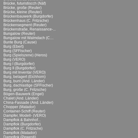
Brücke, futuristiscch (Näf)
Brücke, große (Reuter)
Brücke, kleine (Reuter)
Brückenbauwerk (Burgdorfer)
Brückenhaus (C. Fritzsche)
Brückensegment (Reuter)
Brückenstraße, Renaissance-...
Bungalow (Reuter)
Bungalow mit Walmdach (C....
Bunte Burg (Cause)
Burg (Ebert)
Burg (SFFischer)
Burg (Spielszene) (Heros)
Burg (VERO)
Burg I (Burgdorfer)
Burg II (Burgdorfer)
Burg mit Inventar (VERO)
Burg, belagert (Eichhorn)
Burg, bunt (And. Länder)
Burg, dachlastige (SFFischer)
Burg, große (C. Fritzsche)
Bögen-Bauwerk (Engel)
Chalet (And. Länder)
China-Fassade (And. Länder)
Chopper (Matador)
Container-Schiff (Reuter)
Dampfer, Modell- (VERO)
Dampflok & Bahnhof...
Dampflok (Burgdorfer)
Dampflok (C. Fritzsche)
Dampflok (Matador)
Dampflok (Pewesti)