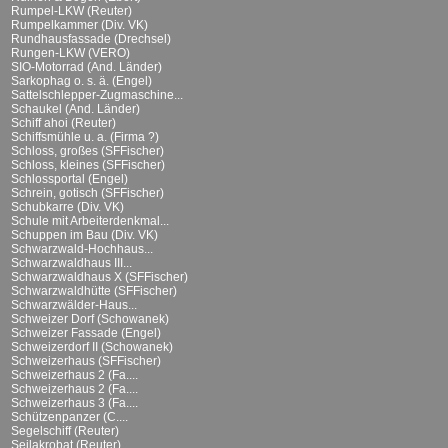
Rumpel-LKW (Reuter)
Rumpelkammer (Div. VK)
Rundhausfassade (Drechsel)
Rungen-LKW (VERO)
SIO-Motorrad (And. Länder)
Sarkophag o. s. ä. (Engel)
Sattelschlepper-Zugmaschine...
Schaukel (And. Länder)
Schiff ahoi (Reuter)
Schiffsmühle u. a. (Firma ?)
Schloss, großes (SFFischer)
Schloss, kleines (SFFischer)
Schlossportal (Engel)
Schrein, gotisch (SFFischer)
Schubkarre (Div. VK)
Schule mit Arbeiterdenkmal...
Schuppen im Bau (Div. VK)
Schwarzwald-Hochhaus...
Schwarzwaldhaus III...
Schwarzwaldhaus X (SFFischer)
Schwarzwaldhütte (SFFischer)
Schwarzwälder-Haus...
Schweizer Dorf (Schowanek)
Schweizer Fassade (Engel)
Schweizerdorf II (Schowanek)
Schweizerhaus (SFFischer)
Schweizerhaus 2 (Fa....
Schweizerhaus 2 (Fa....
Schweizerhaus 3 (Fa....
Schützenpanzer (C....
Segelschiff (Reuter)
Seilakrobat (Reuter)