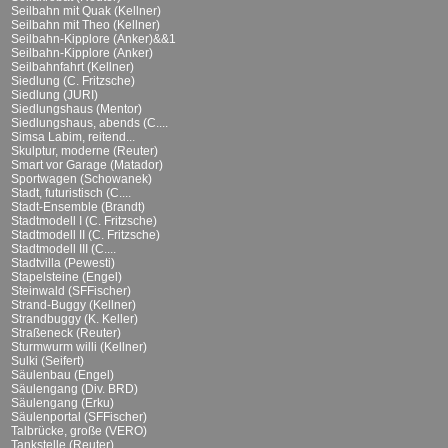
Seilbahn mit Quak (Kellner)
Seilbahn mit Theo (Kellner)
Seilbahn-Kipplore (Anker)&&1
Seilbahn-Kipplore (Anker)
Seilbahnfahrt (Kellner)
Siedlung (C. Fritzsche)
Siedlung (JURI)
Siedlungshaus (Mentor)
Siedlungshaus, abends (C....
Simsa Labim, reitend...
Skulptur, moderne (Reuter)
Smart vor Garage (Matador)
Sportwagen (Schowanek)
Stadt, futuristisch (C....
Stadt-Ensemble (Brandt)
Stadtmodell I (C. Fritzsche)
Stadtmodell II (C. Fritzsche)
Stadtmodell III (C....
Stadtvilla (Pewesti)
Stapelsteine (Engel)
Steinwald (SFFischer)
Strand-Buggy (Kellner)
Strandbuggy (K. Keller)
Straßeneck (Reuter)
Sturmwurm willi (Kellner)
Sulki (Seifert)
Säulenbau (Engel)
Säulengang (Div. BRD)
Säulengang (Erku)
Säulenportal (SFFischer)
Talbrücke, große (VERO)
Tankstelle (Reuter)