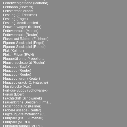
Federwerkgetriebe (Matador)
Feldbahn (Pewesti)
Fensterfront, erhöht...
Festung (C. Fritzsche)
Festung (Engel)
Festung, demilitarisiert...
Feuwehrwagen (Kellner)
Feürwehrauto (Mentor)
Feürwehrauto (Reuter)
Fiasko auf Rädern (Eichhorn)
Figuren-Steckspiel (Engel)
Figuren-Steckspiel (Reuter)
Flak (Kellner)
Flotter Flitzer (BWH)
Fluggerät ohne Propeller...
Flugversuchsgerät (Reuter)
Flugzeug (Baufix)
Flugzeug (Reuter)
Flugzeug (Reuter)
Flugzeug, grün (Reuter)
Flugzeugwrack (C. Fritzsche)
Flussbrücke (A.w.)
ForFour-Buggy (Schowanek)
Forum (Ebert)
Frachtschiff (Schowanek)
Frauenkirche Dresden (Firma...
Froschbootauto (Kellner)
Fröbel-Fassade (Reuter)
Fugzeug, dreimotorisch (C....
Fuhrpark (BKF Blumenau)
Fuhrpark (VERO)
Fußgängerampel (VERO)