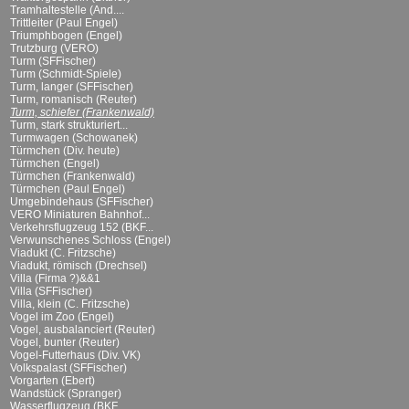
Tramhaltestelle (And....
Trittleiter (Paul Engel)
Triumphbogen (Engel)
Trutzburg (VERO)
Turm (SFFischer)
Turm (Schmidt-Spiele)
Turm, langer (SFFischer)
Turm, romanisch (Reuter)
Turm, schiefer (Frankenwald)
Turm, stark strukturiert...
Turmwagen (Schowanek)
Türmchen (Div. heute)
Türmchen (Engel)
Türmchen (Frankenwald)
Türmchen (Paul Engel)
Umgebindehaus (SFFischer)
VERO Miniaturen Bahnhof...
Verkehrsflugzeug 152 (BKF...
Verwunschenes Schloss (Engel)
Viadukt (C. Fritzsche)
Viadukt, römisch (Drechsel)
Villa (Firma ?)&&1
Villa (SFFischer)
Villa, klein (C. Fritzsche)
Vogel im Zoo (Engel)
Vogel, ausbalanciert (Reuter)
Vogel, bunter (Reuter)
Vogel-Futterhaus (Div. VK)
Volkspalast (SFFischer)
Vorgarten (Ebert)
Wandstück (Spranger)
Wasserflugzeug (BKF