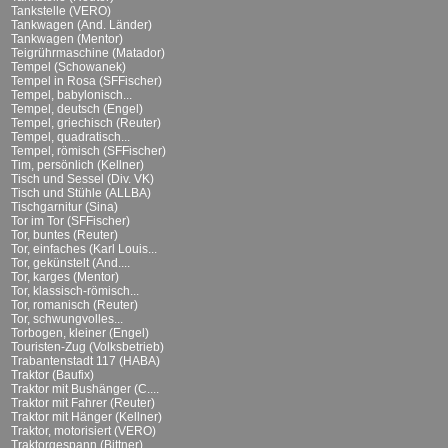
Tankstelle (VERO)
Tankwagen (And. Länder)
Tankwagen (Mentor)
Teigrührmaschine (Matador)
Tempel (Schowanek)
Tempel in Rosa (SFFischer)
Tempel, babylonisch...
Tempel, deutsch (Engel)
Tempel, griechisch (Reuter)
Tempel, quadratisch...
Tempel, römisch (SFFischer)
Tim, persönlich (Kellner)
Tisch und Sessel (Div. VK)
Tisch und Stühle (ALLBA)
Tischgarnitur (Sina)
Tor im Tor (SFFischer)
Tor, buntes (Reuter)
Tor, einfaches (Karl Louis...
Tor, gekünstelt (And....
Tor, karges (Mentor)
Tor, klassisch-römisch...
Tor, romanisch (Reuter)
Tor, schwungvolles...
Torbogen, kleiner (Engel)
Touristen-Zug (Volksbetrieb)
Trabantenstadt 117 (HABA)
Traktor (Baufix)
Traktor mit Bushänger (C....
Traktor mit Fahrer (Reuter)
Traktor mit Hänger (Kellner)
Traktor, motorisiert (VERO)
Traktorgespann (Bittner)