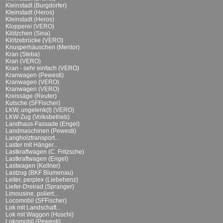
Kleinstadt (Burgdorfer)
Kleinstadt (Heros)
Kleinstadt (Heros)
Klopperei (VERO)
Klötzchen (Sina)
Klötzebrücke (VERO)
Knusperhäuschen (Mentor)
Kran (Steba)
Kran (VERO)
Kran - sehr einfach (VERO)
Kranwagen (Pewesti)
Kranwagen (VERO)
Kranwagen (VERO)
Kreissäge (Reuter)
Kutsche (SFFischer)
LKW, ungelenk(t) (VERO)
LKW-Zug (Volksbetrieb)
Landhaus-Fassade (Engel)
Landmaschinen (Pewesti)
Langholztransport...
Laster mit Hänger...
Lastkraftwagen (C. Fritzsche)
Lastkraftwagen (Engel)
Lastwagen (Kellner)
Lastzug (BKF Blumenau)
Leiter, perplex (Liebehenz)
Liefer-Dreirad (Spranger)
Limousine, poliert...
Locomobil (SFFischer)
Lok mit Landschaft...
Lok mit Waggon (Huschi)
Lokomobil (Pewesti)