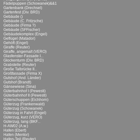
Fädelpuppen (Schowanek)&&1
Gartenbank (Drechsel)
Gartenfest (Div. BRD)
Gebäude ()
Gebäude (C. Fritzsche)
Gebäude (Firma ?)
Gebäude (SFFischer)
Gebäudekomplex (Engel)
Geflügel (Matador)
Gehöft (Engel)
Giraffe (Reuter)
Giraffe, angemalt (VERO)
Glasfenster-Fassade I...
Glockenturm (Div. BRD)
Grabstelle (Reuter)
Große Talbrücke II...
Großfassade (Firma X)
Gutshof (And. Länder)
Gutshof (Brandt)
Gänsewiese (Sina)
Güterbahnhof I (Pewesti)
Güterbahnhof II (Pewesti)
Güterschuppen (Eichhorn)
Güterzug (Frankenwald)
Güterzug (Schowanek)
Güterzug in Fahrt (Engel)
Güterzug, kurz (VERO)
Güterzug, lang (BKF...
H-AW02 (A.w.)
Hafen (Ebert)
Hafen (Mentor)
Hafen-Teil (Reuter)