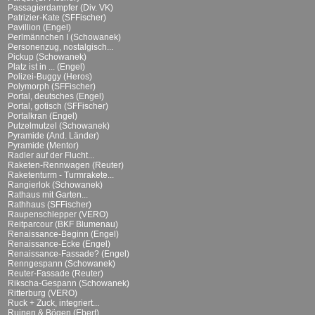
Passagierdampfer (Div. VK)
Patrizier-Kate (SFFischer)
Pavillion (Engel)
Perlmännchen I (Schowanek)
Personenzug, nostalgisch...
Pickup (Schowanek)
Platz ist in ... (Engel)
Polizei-Buggy (Heros)
Polymorph (SFFischer)
Portal, deutsches (Engel)
Portal, gotisch (SFFischer)
Portalkran (Engel)
Putzelmutzel (Schowanek)
Pyramide (And. Länder)
Pyramide (Mentor)
Radler auf der Flucht...
Raketen-Rennwagen (Reuter)
Raketenturm - Turmrakete...
Rangierlok (Schowanek)
Rathaus mit Garten...
Rathhaus (SFFischer)
Raupenschlepper (VERO)
Reitparcour (BKF Blumenau)
Renaissance-Beginn (Engel)
Renaissance-Ecke (Engel)
Renaissance-Fassade? (Engel)
Renngespann (Schowanek)
Reuter-Fassade (Reuter)
Rikscha-Gespann (Schowanek)
Ritterburg (VERO)
Ruck + Zuck, integriert...
Ruinen & Bögen (Ebert)