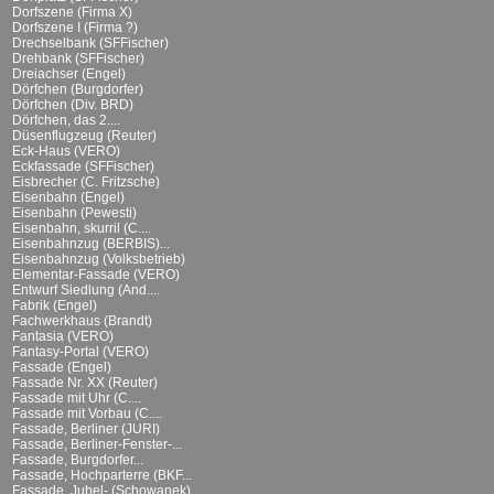
Dorfszene (Firma X)
Dorfszene I (Firma ?)
Drechselbank (SFFischer)
Drehbank (SFFischer)
Dreiachser (Engel)
Dörfchen (Burgdorfer)
Dörfchen (Div. BRD)
Dörfchen, das 2....
Düsenflugzeug (Reuter)
Eck-Haus (VERO)
Eckfassade (SFFischer)
Eisbrecher (C. Fritzsche)
Eisenbahn (Engel)
Eisenbahn (Pewesti)
Eisenbahn, skurril (C....
Eisenbahnzug (BERBIS)...
Eisenbahnzug (Volksbetrieb)
Elementar-Fassade (VERO)
Entwurf Siedlung (And....
Fabrik (Engel)
Fachwerkhaus (Brandt)
Fantasia (VERO)
Fantasy-Portal (VERO)
Fassade (Engel)
Fassade Nr. XX (Reuter)
Fassade mit Uhr (C....
Fassade mit Vorbau (C....
Fassade, Berliner (JURI)
Fassade, Berliner-Fenster-...
Fassade, Burgdorfer...
Fassade, Hochparterre (BKF...
Fassade, Jubel- (Schowanek)