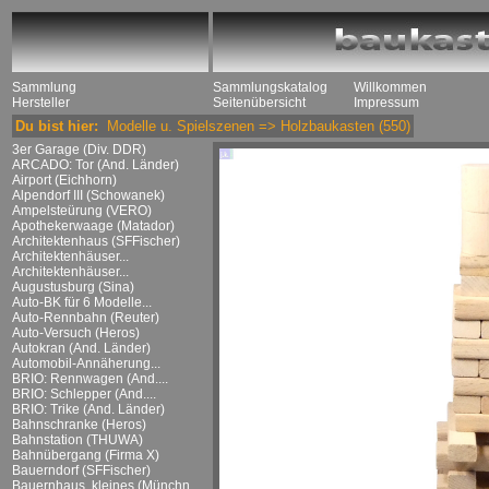
Sammlung
Sammlungskatalog
Willkommen
Hersteller
Seitenübersicht
Impressum
Du bist hier:
Modelle u. Spielszenen
=>
Holzbaukasten
(550)
3er Garage (Div. DDR)
ARCADO: Tor (And. Länder)
Airport (Eichhorn)
Alpendorf III (Schowanek)
Ampelsteürung (VERO)
Apothekerwaage (Matador)
Architektenhaus (SFFischer)
Architektenhäuser...
Architektenhäuser...
Augustusburg (Sina)
Auto-BK für 6 Modelle...
Auto-Rennbahn (Reuter)
Auto-Versuch (Heros)
Autokran (And. Länder)
Automobil-Annäherung...
BRIO: Rennwagen (And....
BRIO: Schlepper (And....
BRIO: Trike (And. Länder)
Bahnschranke (Heros)
Bahnstation (THUWA)
Bahnübergang (Firma X)
Bauerndorf (SFFischer)
Bauernhaus, kleines (Münchn....