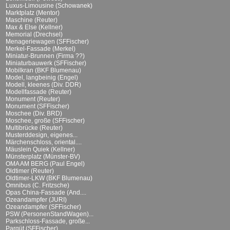
Luxus-Limousine (Schowanek)
Marktplatz (Mentor)
Maschine (Reuter)
Max & Else (Kellner)
Memorial (Drechsel)
Menageriewagen (SFFischer)
Merkel-Fassade (Merkel)
Miniatur-Brunnen (Firma ??)
Miniaturbauwerk (SFFischer)
Mobilkran (BKF Blumenau)
Model, langbeinig (Engel)
Modell, kleenes (Div. DDR)
Modellfassade (Reuter)
Monument (Reuter)
Monument (SFFischer)
Moschee (Div. BRD)
Moschee, große (SFFischer)
Multibrücke (Reuter)
Musterddesign, eigenes...
Märchenschloss, oriental....
Mäuslein Quiek (Kellner)
Münsterplatz (Münster-BV)
OMA AM BERG (Paul Engel)
Oldtimer (Reuter)
Oldtimer-LKW (BKF Blumenau)
Omnibus (C. Fritzsche)
Opas China-Fassade (And....
Ozeandampfer (JURI)
Ozeandampfer (SFFischer)
PSW (PersonenStandWagen)...
Parkschloss-Fassade, große...
Parqüt (SFFischer)