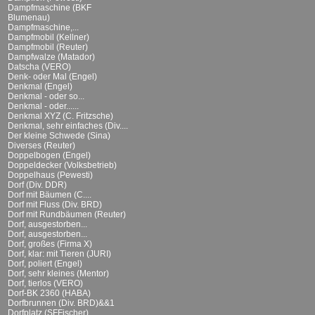
Dampfmaschine (BKF
Blumenau)
Dampfmaschine,...
Dampfmobil (Kellner)
Dampfmobil (Reuter)
Dampfwalze (Matador)
Datscha (VERO)
Denk- oder Mal (Engel)
Denkmal (Engel)
Denkmal - oder so...
Denkmal - oder......
Denkmal XYZ (C. Fritzsche)
Denkmal, sehr einfaches (Div....
Der kleine Schwede (Sina)
Diverses (Reuter)
Doppelbogen (Engel)
Doppeldecker (Volksbetrieb)
Doppelhaus (Pewesti)
Dorf (Div. DDR)
Dorf mit Bäumen (C....
Dorf mit Fluss (Div. BRD)
Dorf mit Rundbäumen (Reuter)
Dorf, ausgestorben...
Dorf, ausgestorben...
Dorf, großes (Firma X)
Dorf, klar: mit Tieren (JURI)
Dorf, poliert (Engel)
Dorf, sehr kleines (Mentor)
Dorf, tierlos (VERO)
Dorf-BK 2360 (HABA)
Dorfbrunnen (Div. BRD)&&1
Dorfplatz (SFFischer)