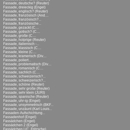
Fassade, deutsche? (Reuter)
Fassade, dreieckig (Engel)
Fassade, englisch? (Reuter)
Fassade, französisch (And....
Fassade, französisch?...
Fassade, französische...
Fassade, gezackt (C....
Fassade, gotisch? (C....
Fassade, große (C....
Fassade, holprige (Reuter)
Fassade, italienisch -...
Fassade, klassisch (C....
Fassade, kleine (C....
Fassade, kramerisch (Div....
Fassade, poliert...
Fassade, problematisch (Div....
Fassade, romanisch (C....
Fassade, sachlich (C....
Fassade, schweizerisch?...
Fassade, schweizerisch?...
Fassade, schöne (Reuter)
Fassade, sehr große (Reuter)
Fassade, sehr klein (JURI)
Fassade, spanische (Reuter)
Fassade, uhr-ig (Engel)
Fassade, unsymmetrisch (BKF...
Fassade, unzäunt (Karl Louis...
Fassaden-Aufschichtung...
Fassadenhof (Engel)
Fassädchen (Engel)
Fassädchen 2 (Engel)
Fassädchen I (C. Fritzsche)