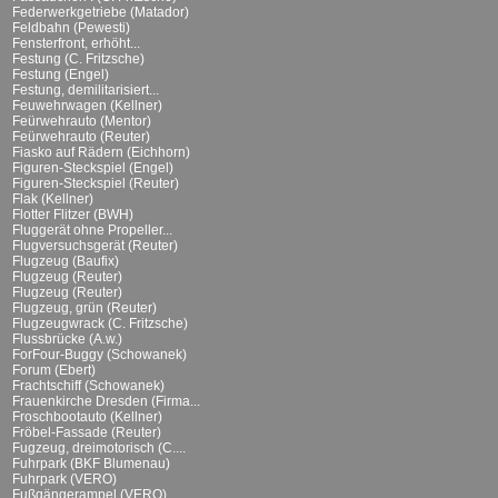
Federwerkgetriebe (Matador)
Feldbahn (Pewesti)
Fensterfront, erhöht...
Festung (C. Fritzsche)
Festung (Engel)
Festung, demilitarisiert...
Feuwehrwagen (Kellner)
Feürwehrauto (Mentor)
Feürwehrauto (Reuter)
Fiasko auf Rädern (Eichhorn)
Figuren-Steckspiel (Engel)
Figuren-Steckspiel (Reuter)
Flak (Kellner)
Flotter Flitzer (BWH)
Fluggerät ohne Propeller...
Flugversuchsgerät (Reuter)
Flugzeug (Baufix)
Flugzeug (Reuter)
Flugzeug (Reuter)
Flugzeug, grün (Reuter)
Flugzeugwrack (C. Fritzsche)
Flussbrücke (A.w.)
ForFour-Buggy (Schowanek)
Forum (Ebert)
Frachtschiff (Schowanek)
Frauenkirche Dresden (Firma...
Froschbootauto (Kellner)
Fröbel-Fassade (Reuter)
Fugzeug, dreimotorisch (C....
Fuhrpark (BKF Blumenau)
Fuhrpark (VERO)
Fußgängerampel (VERO)