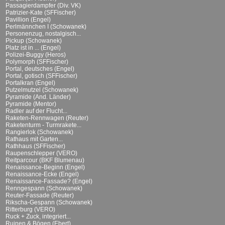
Passagierdampfer (Div. VK)
Patrizier-Kate (SFFischer)
Pavillion (Engel)
Perlmännchen I (Schowanek)
Personenzug, nostalgisch...
Pickup (Schowanek)
Platz ist in ... (Engel)
Polizei-Buggy (Heros)
Polymorph (SFFischer)
Portal, deutsches (Engel)
Portal, gotisch (SFFischer)
Portalkran (Engel)
Putzelmutzel (Schowanek)
Pyramide (And. Länder)
Pyramide (Mentor)
Radler auf der Flucht...
Raketen-Rennwagen (Reuter)
Raketenturm - Turmrakete...
Rangierlok (Schowanek)
Rathaus mit Garten...
Rathhaus (SFFischer)
Raupenschlepper (VERO)
Reitparcour (BKF Blumenau)
Renaissance-Beginn (Engel)
Renaissance-Ecke (Engel)
Renaissance-Fassade? (Engel)
Renngespann (Schowanek)
Reuter-Fassade (Reuter)
Rikscha-Gespann (Schowanek)
Ritterburg (VERO)
Ruck + Zuck, integriert...
Ruinen & Bögen (Ebert)