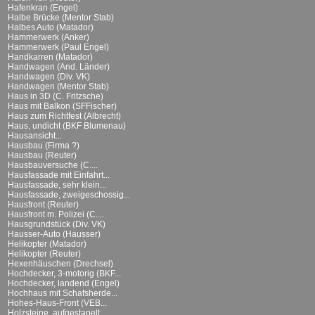
Hafenkran (Engel)
Halbe Brücke (Mentor Stab)
Halbes Auto (Matador)
Hammerwerk (Anker)
Hammerwerk (Paul Engel)
Handkarren (Matador)
Handwagen (And. Länder)
Handwagen (Div. VK)
Handwagen (Mentor Stab)
Haus in 3D (C. Fritzsche)
Haus mit Balkon (SFFischer)
Haus zum Richtfest (Albrecht)
Haus, undicht (BKF Blumenau)
Hausansicht...
Hausbau (Firma ?)
Hausbau (Reuter)
Hausbauversuche (C....
Hausfassade mit Einfahrt...
Hausfassade, sehr klein...
Hausfassade, zweigeschossig...
Hausfront (Reuter)
Hausfront m. Polizei (C....
Hausgrundstück (Div. VK)
Hausser-Auto (Hausser)
Helikopter (Matador)
Helikopter (Reuter)
Hexenhäuschen (Drechsel)
Hochdecker, 3-motorig (BKF...
Hochdecker, landend (Engel)
Hochhaus mit Schafsherde...
Hohes-Haus-Front (VEB...
Holzsteine, aufgestapelt...