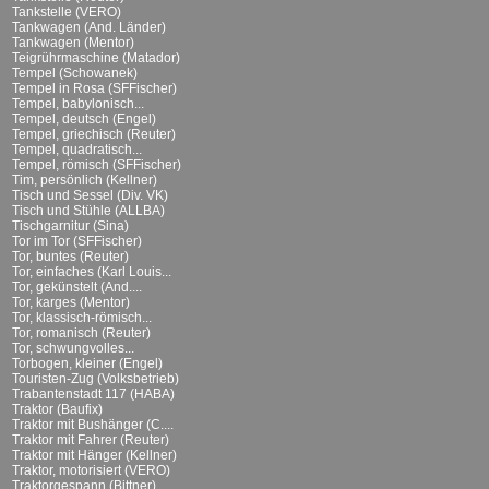
Tankstelle (VERO)
Tankwagen (And. Länder)
Tankwagen (Mentor)
Teigrührmaschine (Matador)
Tempel (Schowanek)
Tempel in Rosa (SFFischer)
Tempel, babylonisch...
Tempel, deutsch (Engel)
Tempel, griechisch (Reuter)
Tempel, quadratisch...
Tempel, römisch (SFFischer)
Tim, persönlich (Kellner)
Tisch und Sessel (Div. VK)
Tisch und Stühle (ALLBA)
Tischgarnitur (Sina)
Tor im Tor (SFFischer)
Tor, buntes (Reuter)
Tor, einfaches (Karl Louis...
Tor, gekünstelt (And....
Tor, karges (Mentor)
Tor, klassisch-römisch...
Tor, romanisch (Reuter)
Tor, schwungvolles...
Torbogen, kleiner (Engel)
Touristen-Zug (Volksbetrieb)
Trabantenstadt 117 (HABA)
Traktor (Baufix)
Traktor mit Bushänger (C....
Traktor mit Fahrer (Reuter)
Traktor mit Hänger (Kellner)
Traktor, motorisiert (VERO)
Traktorgespann (Bittner)