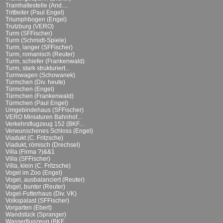
Tramhaltestelle (And....
Trittleiter (Paul Engel)
Triumphbogen (Engel)
Trutzburg (VERO)
Turm (SFFischer)
Turm (Schmidt-Spiele)
Turm, langer (SFFischer)
Turm, romanisch (Reuter)
Turm, schiefer (Frankenwald)
Turm, stark strukturiert...
Turmwagen (Schowanek)
Türmchen (Div. heute)
Türmchen (Engel)
Türmchen (Frankenwald)
Türmchen (Paul Engel)
Umgebindehaus (SFFischer)
VERO Miniaturen Bahnhof...
Verkehrsflugzeug 152 (BKF...
Verwunschenes Schloss (Engel)
Viadukt (C. Fritzsche)
Viadukt, römisch (Drechsel)
Villa (Firma ?)&&1
Villa (SFFischer)
Villa, klein (C. Fritzsche)
Vogel im Zoo (Engel)
Vogel, ausbalanciert (Reuter)
Vogel, bunter (Reuter)
Vogel-Futterhaus (Div. VK)
Volkspalast (SFFischer)
Vorgarten (Ebert)
Wandstück (Spranger)
Wasserflugzeug (BKF