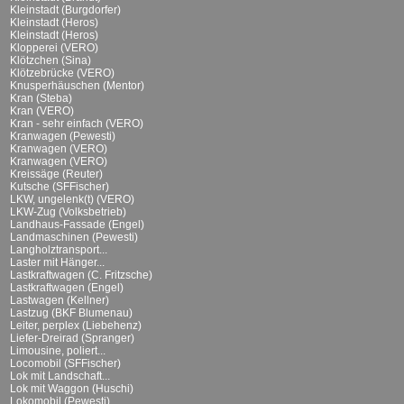
Kleinstadt (Burgdorfer)
Kleinstadt (Heros)
Kleinstadt (Heros)
Klopperei (VERO)
Klötzchen (Sina)
Klötzebrücke (VERO)
Knusperhäuschen (Mentor)
Kran (Steba)
Kran (VERO)
Kran - sehr einfach (VERO)
Kranwagen (Pewesti)
Kranwagen (VERO)
Kranwagen (VERO)
Kreissäge (Reuter)
Kutsche (SFFischer)
LKW, ungelenk(t) (VERO)
LKW-Zug (Volksbetrieb)
Landhaus-Fassade (Engel)
Landmaschinen (Pewesti)
Langholztransport...
Laster mit Hänger...
Lastkraftwagen (C. Fritzsche)
Lastkraftwagen (Engel)
Lastwagen (Kellner)
Lastzug (BKF Blumenau)
Leiter, perplex (Liebehenz)
Liefer-Dreirad (Spranger)
Limousine, poliert...
Locomobil (SFFischer)
Lok mit Landschaft...
Lok mit Waggon (Huschi)
Lokomobil (Pewesti)