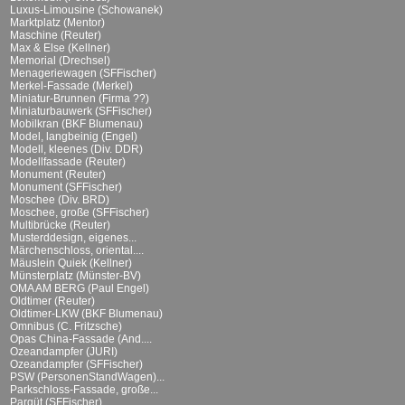
Luxus-Limousine (Schowanek)
Marktplatz (Mentor)
Maschine (Reuter)
Max & Else (Kellner)
Memorial (Drechsel)
Menageriewagen (SFFischer)
Merkel-Fassade (Merkel)
Miniatur-Brunnen (Firma ??)
Miniaturbauwerk (SFFischer)
Mobilkran (BKF Blumenau)
Model, langbeinig (Engel)
Modell, kleenes (Div. DDR)
Modellfassade (Reuter)
Monument (Reuter)
Monument (SFFischer)
Moschee (Div. BRD)
Moschee, große (SFFischer)
Multibrücke (Reuter)
Musterddesign, eigenes...
Märchenschloss, oriental....
Mäuslein Quiek (Kellner)
Münsterplatz (Münster-BV)
OMA AM BERG (Paul Engel)
Oldtimer (Reuter)
Oldtimer-LKW (BKF Blumenau)
Omnibus (C. Fritzsche)
Opas China-Fassade (And....
Ozeandampfer (JURI)
Ozeandampfer (SFFischer)
PSW (PersonenStandWagen)...
Parkschloss-Fassade, große...
Parqüt (SFFischer)