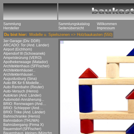
Sammlung
Sammlungskatalog
Willkommen
Hersteller
Seitenübersicht
Impressum
Du bist hier:
Modelle u. Spielszenen
=>
Holzbaukasten
(550)
3er Garage (Div. DDR)
ARCADO: Tor (And. Länder)
Airport (Eichhorn)
Alpendorf III (Schowanek)
Ampelsteürung (VERO)
Apothekerwaage (Matador)
Architektenhaus (SFFischer)
Architektenhäuser...
Architektenhäuser...
Augustusburg (Sina)
Auto-BK für 6 Modelle...
Auto-Rennbahn (Reuter)
Auto-Versuch (Heros)
Autokran (And. Länder)
Automobil-Annäherung...
BRIO: Rennwagen (And....
BRIO: Schlepper (And....
BRIO: Trike (And. Länder)
Bahnschranke (Heros)
Bahnstation (THUWA)
Bahnübergang (Firma X)
Bauerndorf (SFFischer)
Bauernhaus, kleines (Münchn....