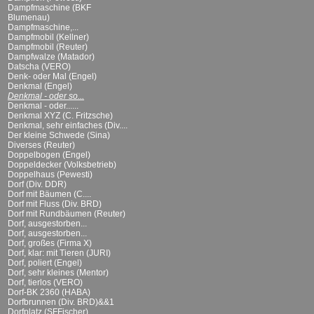
Dampfmaschine (BKF
Blumenau)
Dampfmaschine,...
Dampfmobil (Kellner)
Dampfmobil (Reuter)
Dampfwalze (Matador)
Datscha (VERO)
Denk- oder Mal (Engel)
Denkmal (Engel)
Denkmal - oder so...
Denkmal - oder......
Denkmal XYZ (C. Fritzsche)
Denkmal, sehr einfaches (Div....
Der kleine Schwede (Sina)
Diverses (Reuter)
Doppelbogen (Engel)
Doppeldecker (Volksbetrieb)
Doppelhaus (Pewesti)
Dorf (Div. DDR)
Dorf mit Bäumen (C....
Dorf mit Fluss (Div. BRD)
Dorf mit Rundbäumen (Reuter)
Dorf, ausgestorben...
Dorf, ausgestorben...
Dorf, großes (Firma X)
Dorf, klar: mit Tieren (JURI)
Dorf, poliert (Engel)
Dorf, sehr kleines (Mentor)
Dorf, tierlos (VERO)
Dorf-BK 2360 (HABA)
Dorfbrunnen (Div. BRD)&&1
Dorfplatz (SFFischer)