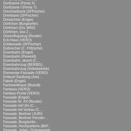
Dorfszene (Firma X)
Dorfszene I (Firma ?)
Drechselbank (SFFischer)
Drehbank (SFFischer)
Dreiachser (Engel)
Dörfchen (Burgdorfer)
Dörfchen (Div. BRD)
Dörfchen, das 2....
Düsenflugzeug (Reuter)
Eck-Haus (VERO)
Eckfassade (SFFischer)
Eisbrecher (C. Fritzsche)
Eisenbahn (Engel)
Eisenbahn (Pewesti)
Eisenbahn, skurril (C....
Eisenbahnzug (BERBIS)...
Eisenbahnzug (Volksbetrieb)
Elementar-Fassade (VERO)
Entwurf Siedlung (And....
Fabrik (Engel)
Fachwerkhaus (Brandt)
Fantasia (VERO)
Fantasy-Portal (VERO)
Fassade (Engel)
Fassade Nr. XX (Reuter)
Fassade mit Uhr (C....
Fassade mit Vorbau (C....
Fassade, Berliner (JURI)
Fassade, Berliner-Fenster-...
Fassade, Burgdorfer...
Fassade, Hochparterre (BKF...
Fassade, Jubel- (Schowanek)