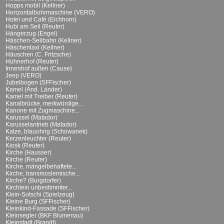
Hopps mobil (Kellner)
Horizontalbohrmaschine (VERO)
Hotel und Café (Eichhorn)
Hubi am Seil (Reuter)
Hängerzug (Engel)
Häschen-Seilbahn (Kellner)
Häschentaxi (Kellner)
Häuschen (C. Fritzsche)
Hühnerhof (Reuter)
Innenhof außen (Cause)
Jeep (VERO)
Jubelbogen (SFFischer)
Kamel (And. Länder)
Kamel mit Treiber (Reuter)
Kanalbrücke, merkwürdige...
Kanone mit Zugmaschine...
Karussel (Matador)
Karusselantrieb (Matador)
Katze, blauohrig (Schowanek)
Kerzenleuchter (Reuter)
Kiosk (Reuter)
Kirche (Hausser)
Kirche (Reuter)
Kirche, mängelbehaftete...
Kirche, transmoslemische...
Kirche? (Burgdorfer)
Kirchlein unbestimmter...
Klein-Sotschi (Spielzeug)
Kleine Burg (SFFischer)
Kleinkind-Fassade (SFFischer)
Kleinsegler (BKF Blumenau)
Kleinstadt (Brandt)