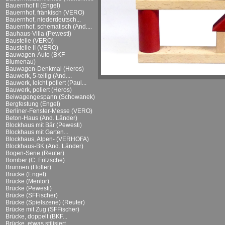
Bauernhof II (Engel)
Bauernhof, fränkisch (VERO)
Bauernhof, niederdeutsch...
Bauernhof, schematisch (And....
Bauhaus-Villa (Pewesti)
Baustelle (VERO)
Baustelle II (VERO)
Bauwagen-Auto (BKF
Blumenau)
Bauwagen-Denkmal (Heros)
Bauwerk, 5-teilig (And....
Bauwerk, leicht poliert (Paul...
Bauwerk, poliert (Heros)
Beiwagengespann (Schowanek)
Bergfestung (Engel)
Berliner-Fenster-Messe (VERO)
Beton-Haus (And. Länder)
Blockhaus mit Bär (Pewesti)
Blockhaus mit Garten...
Blockhaus, Alpen- (VERHOFA)
Blockhaus-BK (And. Länder)
Bogen-Serie (Reuter)
Bomber (C. Fritzsche)
Brunnen (Holler)
Brücke (Engel)
Brücke (Mentor)
Brücke (Pewesti)
Brücke (SFFischer)
Brücke (Spielszene) (Reuter)
Brücke mit Zug (SFFischer)
Brücke, doppelt (BKF...
Brücke, etwas stilisiert...