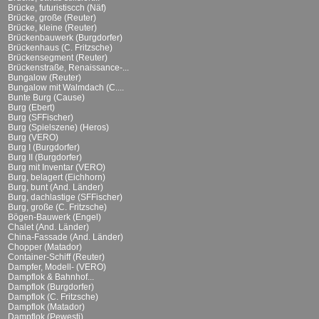
Brücke, futuristiscch (Näf)
Brücke, große (Reuter)
Brücke, kleine (Reuter)
Brückenbauwerk (Burgdorfer)
Brückenhaus (C. Fritzsche)
Brückensegment (Reuter)
Brückenstraße, Renaissance-...
Bungalow (Reuter)
Bungalow mit Walmdach (C....
Bunte Burg (Cause)
Burg (Ebert)
Burg (SFFischer)
Burg (Spielszene) (Heros)
Burg (VERO)
Burg I (Burgdorfer)
Burg II (Burgdorfer)
Burg mit Inventar (VERO)
Burg, belagert (Eichhorn)
Burg, bunt (And. Länder)
Burg, dachlastige (SFFischer)
Burg, große (C. Fritzsche)
Bögen-Bauwerk (Engel)
Chalet (And. Länder)
China-Fassade (And. Länder)
Chopper (Matador)
Container-Schiff (Reuter)
Dampfer, Modell- (VERO)
Dampflok & Bahnhof...
Dampflok (Burgdorfer)
Dampflok (C. Fritzsche)
Dampflok (Matador)
Dampflok (Pewesti)