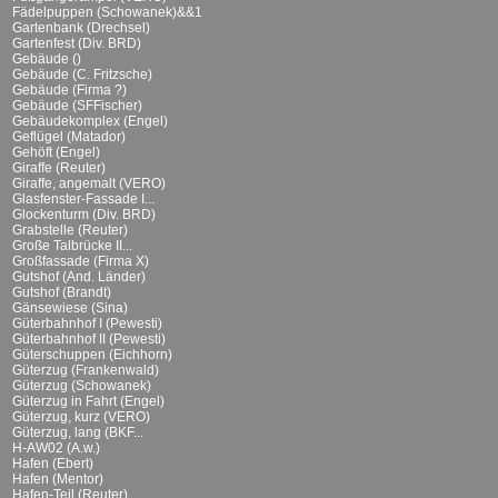
Fädelpuppen (Schowanek)&&1
Gartenbank (Drechsel)
Gartenfest (Div. BRD)
Gebäude ()
Gebäude (C. Fritzsche)
Gebäude (Firma ?)
Gebäude (SFFischer)
Gebäudekomplex (Engel)
Geflügel (Matador)
Gehöft (Engel)
Giraffe (Reuter)
Giraffe, angemalt (VERO)
Glasfenster-Fassade I...
Glockenturm (Div. BRD)
Grabstelle (Reuter)
Große Talbrücke II...
Großfassade (Firma X)
Gutshof (And. Länder)
Gutshof (Brandt)
Gänsewiese (Sina)
Güterbahnhof I (Pewesti)
Güterbahnhof II (Pewesti)
Güterschuppen (Eichhorn)
Güterzug (Frankenwald)
Güterzug (Schowanek)
Güterzug in Fahrt (Engel)
Güterzug, kurz (VERO)
Güterzug, lang (BKF...
H-AW02 (A.w.)
Hafen (Ebert)
Hafen (Mentor)
Hafen-Teil (Reuter)