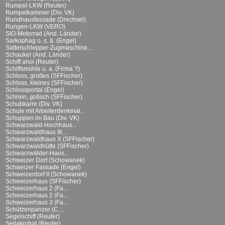
Rumpel-LKW (Reuter)
Rumpelkammer (Div. VK)
Rundhausfassade (Drechsel)
Rungen-LKW (VERO)
SIO-Motorrad (And. Länder)
Sarkophag o. s. ä. (Engel)
Sattelschlepper-Zugmaschine...
Schaukel (And. Länder)
Schiff ahoi (Reuter)
Schiffsmühle u. a. (Firma ?)
Schloss, großes (SFFischer)
Schloss, kleines (SFFischer)
Schlossportal (Engel)
Schrein, gotisch (SFFischer)
Schubkarre (Div. VK)
Schule mit Arbeiterdenkmal...
Schuppen im Bau (Div. VK)
Schwarzwald-Hochhaus...
Schwarzwaldhaus III...
Schwarzwaldhaus X (SFFischer)
Schwarzwaldhütte (SFFischer)
Schwarzwälder-Haus...
Schweizer Dorf (Schowanek)
Schweizer Fassade (Engel)
Schweizerdorf II (Schowanek)
Schweizerhaus (SFFischer)
Schweizerhaus 2 (Fa....
Schweizerhaus 2 (Fa....
Schweizerhaus 3 (Fa....
Schützenpanzer (C....
Segelschiff (Reuter)
Seilakrobat (Reuter)