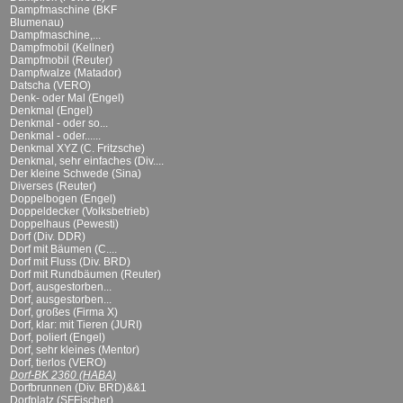
Dampfmaschine (BKF
Blumenau)
Dampfmaschine,...
Dampfmobil (Kellner)
Dampfmobil (Reuter)
Dampfwalze (Matador)
Datscha (VERO)
Denk- oder Mal (Engel)
Denkmal (Engel)
Denkmal - oder so...
Denkmal - oder......
Denkmal XYZ (C. Fritzsche)
Denkmal, sehr einfaches (Div....
Der kleine Schwede (Sina)
Diverses (Reuter)
Doppelbogen (Engel)
Doppeldecker (Volksbetrieb)
Doppelhaus (Pewesti)
Dorf (Div. DDR)
Dorf mit Bäumen (C....
Dorf mit Fluss (Div. BRD)
Dorf mit Rundbäumen (Reuter)
Dorf, ausgestorben...
Dorf, ausgestorben...
Dorf, großes (Firma X)
Dorf, klar: mit Tieren (JURI)
Dorf, poliert (Engel)
Dorf, sehr kleines (Mentor)
Dorf, tierlos (VERO)
Dorf-BK 2360 (HABA)
Dorfbrunnen (Div. BRD)&&1
Dorfplatz (SFFischer)