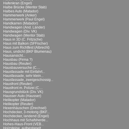
Hafenkran (Engel)
Halbe Brücke (Mentor Stab)
Halbes Auto (Matador)
Hammerwerk (Anker)
Hammerwerk (Paul Engel)
Handkarren (Matador)
Handwagen (And. Länder)
Handwagen (Div. VK)
Handwagen (Mentor Stab)
Haus in 3D (C. Fritzsche)
Haus mit Balkon (SFFischer)
Haus zum Richtfest (Albrecht)
Haus, undicht (BKF Blumenau)
Hausansicht...
Hausbau (Firma ?)
Hausbau (Reuter)
Hausbauversuche (C....
Hausfassade mit Einfahrt...
Hausfassade, sehr klein...
Hausfassade, zweigeschossig...
Hausfront (Reuter)
Hausfront m. Polizei (C....
Hausgrundstück (Div. VK)
Hausser-Auto (Hausser)
Helikopter (Matador)
Helikopter (Reuter)
Hexenhäuschen (Drechsel)
Hochdecker, 3-motorig (BKF...
Hochdecker, landend (Engel)
Hochhaus mit Schafsherde...
Hohes-Haus-Front (VEB...
Holzsteine, aufgestapelt...