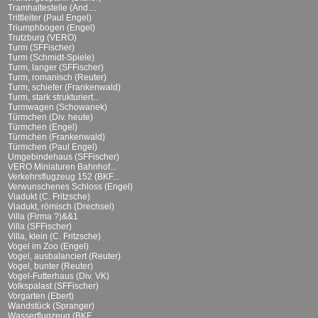
Tramhaltestelle (And....
Trittleiter (Paul Engel)
Triumphbogen (Engel)
Trutzburg (VERO)
Turm (SFFischer)
Turm (Schmidt-Spiele)
Turm, langer (SFFischer)
Turm, romanisch (Reuter)
Turm, schiefer (Frankenwald)
Turm, stark strukturiert...
Turmwagen (Schowanek)
Türmchen (Div. heute)
Türmchen (Engel)
Türmchen (Frankenwald)
Türmchen (Paul Engel)
Umgebindehaus (SFFischer)
VERO Miniaturen Bahnhof...
Verkehrsflugzeug 152 (BKF...
Verwunschenes Schloss (Engel)
Viadukt (C. Fritzsche)
Viadukt, römisch (Drechsel)
Villa (Firma ?)&&1
Villa (SFFischer)
Villa, klein (C. Fritzsche)
Vogel im Zoo (Engel)
Vogel, ausbalanciert (Reuter)
Vogel, bunter (Reuter)
Vogel-Futterhaus (Div. VK)
Volkspalast (SFFischer)
Vorgarten (Ebert)
Wandstück (Spranger)
Wasserflugzeug (BKF