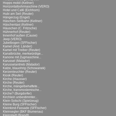
Hopps mobil (Kellner)
Horizontalbohrmaschine (VERO)
Hotel und Café (Eichhorn)
Hubi am Seil (Reuter)
Hängerzug (Engel)
Häschen-Seilbahn (Kellner)
Häschentaxi (Kellner)
Häuschen (C. Fritzsche)
Hühnerhof (Reuter)
Innenhof außen (Cause)
Jeep (VERO)
Jubelbogen (SFFischer)
Kamel (And. Länder)
Kamel mit Treiber (Reuter)
Kanalbrücke, merkwürdige...
Kanone mit Zugmaschine...
Karussel (Matador)
Karusselantrieb (Matador)
Katze, blauohrig (Schowanek)
Kerzenleuchter (Reuter)
Kiosk (Reuter)
Kirche (Hausser)
Kirche (Reuter)
Kirche, mängelbehaftete...
Kirche, transmoslemische...
Kirche? (Burgdorfer)
Kirchlein unbestimmter...
Klein-Sotschi (Spielzeug)
Kleine Burg (SFFischer)
Kleinkind-Fassade (SFFischer)
Kleinsegler (BKF Blumenau)
Kleinstadt (Brandt)