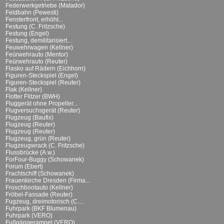
Federwerkgetriebe (Matador)
Feldbahn (Pewesti)
Fensterfront, erhöht...
Festung (C. Fritzsche)
Festung (Engel)
Festung, demilitarisiert...
Feuwehrwagen (Kellner)
Feürwehrauto (Mentor)
Feürwehrauto (Reuter)
Fiasko auf Rädern (Eichhorn)
Figuren-Steckspiel (Engel)
Figuren-Steckspiel (Reuter)
Flak (Kellner)
Flotter Flitzer (BWH)
Fluggerät ohne Propeller...
Flugversuchsgerät (Reuter)
Flugzeug (Baufix)
Flugzeug (Reuter)
Flugzeug (Reuter)
Flugzeug, grün (Reuter)
Flugzeugwrack (C. Fritzsche)
Flussbrücke (A.w.)
ForFour-Buggy (Schowanek)
Forum (Ebert)
Frachtschiff (Schowanek)
Frauenkirche Dresden (Firma...
Froschbootauto (Kellner)
Fröbel-Fassade (Reuter)
Fugzeug, dreimotorisch (C....
Fuhrpark (BKF Blumenau)
Fuhrpark (VERO)
Fußgängerampel (VERO)