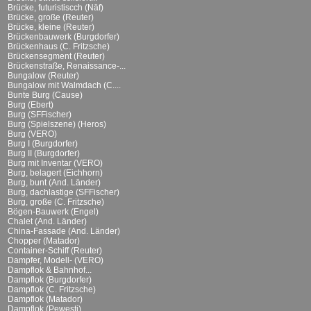
Brücke, futuristiscch (Näf)
Brücke, große (Reuter)
Brücke, kleine (Reuter)
Brückenbauwerk (Burgdorfer)
Brückenhaus (C. Fritzsche)
Brückensegment (Reuter)
Brückenstraße, Renaissance-...
Bungalow (Reuter)
Bungalow mit Walmdach (C....
Bunte Burg (Cause)
Burg (Ebert)
Burg (SFFischer)
Burg (Spielszene) (Heros)
Burg (VERO)
Burg I (Burgdorfer)
Burg II (Burgdorfer)
Burg mit Inventar (VERO)
Burg, belagert (Eichhorn)
Burg, bunt (And. Länder)
Burg, dachlastige (SFFischer)
Burg, große (C. Fritzsche)
Bögen-Bauwerk (Engel)
Chalet (And. Länder)
China-Fassade (And. Länder)
Chopper (Matador)
Container-Schiff (Reuter)
Dampfer, Modell- (VERO)
Dampflok & Bahnhof...
Dampflok (Burgdorfer)
Dampflok (C. Fritzsche)
Dampflok (Matador)
Dampflok (Pewesti)