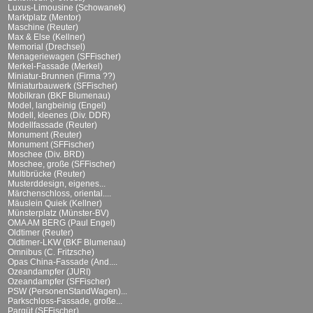
Luxus-Limousine (Schowanek)
Marktplatz (Mentor)
Maschine (Reuter)
Max & Else (Kellner)
Memorial (Drechsel)
Menageriewagen (SFFischer)
Merkel-Fassade (Merkel)
Miniatur-Brunnen (Firma ??)
Miniaturbauwerk (SFFischer)
Mobilkran (BKF Blumenau)
Model, langbeinig (Engel)
Modell, kleenes (Div. DDR)
Modellfassade (Reuter)
Monument (Reuter)
Monument (SFFischer)
Moschee (Div. BRD)
Moschee, große (SFFischer)
Multibrücke (Reuter)
Musterddesign, eigenes...
Märchenschloss, oriental....
Mäuslein Quiek (Kellner)
Münsterplatz (Münster-BV)
OMA AM BERG (Paul Engel)
Oldtimer (Reuter)
Oldtimer-LKW (BKF Blumenau)
Omnibus (C. Fritzsche)
Opas China-Fassade (And....
Ozeandampfer (JURI)
Ozeandampfer (SFFischer)
PSW (PersonenStandWagen)...
Parkschloss-Fassade, große...
Parqüt (SFFischer)