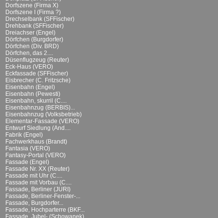
Dorfszene (Firma X)
Dorfszene I (Firma ?)
Drechselbank (SFFischer)
Drehbank (SFFischer)
Dreiachser (Engel)
Dörfchen (Burgdorfer)
Dörfchen (Div. BRD)
Dörfchen, das 2....
Düsenflugzeug (Reuter)
Eck-Haus (VERO)
Eckfassade (SFFischer)
Eisbrecher (C. Fritzsche)
Eisenbahn (Engel)
Eisenbahn (Pewesti)
Eisenbahn, skurril (C....
Eisenbahnzug (BERBIS)...
Eisenbahnzug (Volksbetrieb)
Elementar-Fassade (VERO)
Entwurf Siedlung (And....
Fabrik (Engel)
Fachwerkhaus (Brandt)
Fantasia (VERO)
Fantasy-Portal (VERO)
Fassade (Engel)
Fassade Nr. XX (Reuter)
Fassade mit Uhr (C....
Fassade mit Vorbau (C....
Fassade, Berliner (JURI)
Fassade, Berliner-Fenster-...
Fassade, Burgdorfer...
Fassade, Hochparterre (BKF...
Fassade, Jubel- (Schowanek)