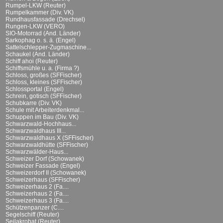
Rumpel-LKW (Reuter)
Rumpelkammer (Div. VK)
Rundhausfassade (Drechsel)
Rungen-LKW (VERO)
SIO-Motorrad (And. Länder)
Sarkophag o. s. ä. (Engel)
Sattelschlepper-Zugmaschine...
Schaukel (And. Länder)
Schiff ahoi (Reuter)
Schiffsmühle u. a. (Firma ?)
Schloss, großes (SFFischer)
Schloss, kleines (SFFischer)
Schlossportal (Engel)
Schrein, gotisch (SFFischer)
Schubkarre (Div. VK)
Schule mit Arbeiterdenkmal...
Schuppen im Bau (Div. VK)
Schwarzwald-Hochhaus...
Schwarzwaldhaus III...
Schwarzwaldhaus X (SFFischer)
Schwarzwaldhütte (SFFischer)
Schwarzwälder-Haus...
Schweizer Dorf (Schowanek)
Schweizer Fassade (Engel)
Schweizerdorf II (Schowanek)
Schweizerhaus (SFFischer)
Schweizerhaus 2 (Fa....
Schweizerhaus 2 (Fa....
Schweizerhaus 3 (Fa....
Schützenpanzer (C....
Segelschiff (Reuter)
Seilakrobat (Reuter)