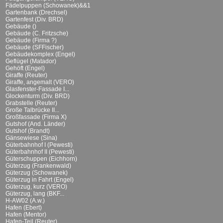
Fädelpuppen (Schowanek)&&1
Gartenbank (Drechsel)
Gartenfest (Div. BRD)
Gebäude ()
Gebäude (C. Fritzsche)
Gebäude (Firma ?)
Gebäude (SFFischer)
Gebäudekomplex (Engel)
Geflügel (Matador)
Gehöft (Engel)
Giraffe (Reuter)
Giraffe, angemalt (VERO)
Glasfenster-Fassade I...
Glockenturm (Div. BRD)
Grabstelle (Reuter)
Große Talbrücke II...
Großfassade (Firma X)
Gutshof (And. Länder)
Gutshof (Brandt)
Gänsewiese (Sina)
Güterbahnhof I (Pewesti)
Güterbahnhof II (Pewesti)
Güterschuppen (Eichhorn)
Güterzug (Frankenwald)
Güterzug (Schowanek)
Güterzug in Fahrt (Engel)
Güterzug, kurz (VERO)
Güterzug, lang (BKF...
H-AW02 (A.w.)
Hafen (Ebert)
Hafen (Mentor)
Hafen-Teil (Reuter)