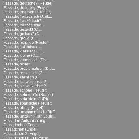
Fassade, deutsche? (Reuter)
Fassade, dreieckig (Engel)
Fassade, englisch? (Reuter)
Fassade, französisch (And....
Fassade, französisch?...
Fassade, französische...
Fassade, gezackt (C....
Fassade, gotisch? (C....
Fassade, große (C....
Fassade, holprige (Reuter)
Fassade, italienisch -...
Fassade, klassisch (C....
Fassade, kleine (C....
Fassade, kramerisch (Div....
Fassade, poliert...
Fassade, problematisch (Div....
Fassade, romanisch (C....
Fassade, sachlich (C....
Fassade, schweizerisch?...
Fassade, schweizerisch?...
Fassade, schöne (Reuter)
Fassade, sehr große (Reuter)
Fassade, sehr klein (JURI)
Fassade, spanische (Reuter)
Fassade, uhr-ig (Engel)
Fassade, unsymmetrisch (BKF...
Fassade, unzäunt (Karl Louis...
Fassaden-Aufschichtung...
Fassadenhof (Engel)
Fassädchen (Engel)
Fassädchen 2 (Engel)
Fassädchen I (C. Fritzsche)