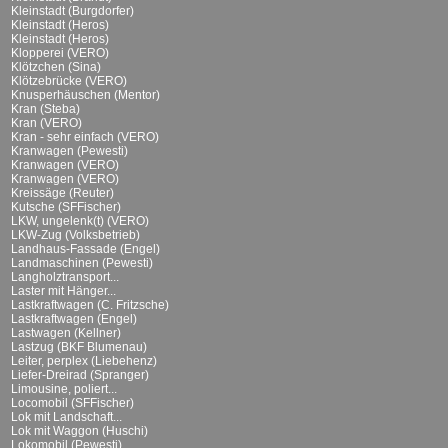
Kleinstadt (Burgdorfer)
Kleinstadt (Heros)
Kleinstadt (Heros)
Klopperei (VERO)
Klötzchen (Sina)
Klötzebrücke (VERO)
Knusperhäuschen (Mentor)
Kran (Steba)
Kran (VERO)
Kran - sehr einfach (VERO)
Kranwagen (Pewesti)
Kranwagen (VERO)
Kranwagen (VERO)
Kreissäge (Reuter)
Kutsche (SFFischer)
LKW, ungelenk(t) (VERO)
LKW-Zug (Volksbetrieb)
Landhaus-Fassade (Engel)
Landmaschinen (Pewesti)
Langholztransport...
Laster mit Hänger...
Lastkraftwagen (C. Fritzsche)
Lastkraftwagen (Engel)
Lastwagen (Kellner)
Lastzug (BKF Blumenau)
Leiter, perplex (Liebehenz)
Liefer-Dreirad (Spranger)
Limousine, poliert...
Locomobil (SFFischer)
Lok mit Landschaft...
Lok mit Waggon (Huschi)
Lokomobil (Pewesti)