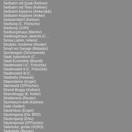
Seilbahn mit Quak (Kellner)
Seilbahn mit Theo (Kellner)
Seilbahn-Kipplore (Anker)&&1
Seilbahn-Kipplore (Anker)
Seilbahnfahrt (Kellner)
Siedlung (C. Fritzsche)
Siedlung (JURI)
Siedlungshaus (Mentor)
Siedlungshaus, abends (C....
Simsa Labim, reitend...
Skulptur, moderne (Reuter)
Smart vor Garage (Matador)
Sportwagen (Schowanek)
Stadt, futuristisch (C....
Stadt-Ensemble (Brandt)
Stadtmodell I (C. Fritzsche)
Stadtmodell II (C. Fritzsche)
Stadtmodell III (C....
Stadtvilla (Pewesti)
Stapelsteine (Engel)
Steinwald (SFFischer)
Strand-Buggy (Kellner)
Strandbuggy (K. Keller)
Straßeneck (Reuter)
Sturmwurm willi (Kellner)
Sulki (Seifert)
Säulenbau (Engel)
Säulengang (Div. BRD)
Säulengang (Erku)
Säulenportal (SFFischer)
Talbrücke, große (VERO)
Tankstelle (Reuter)