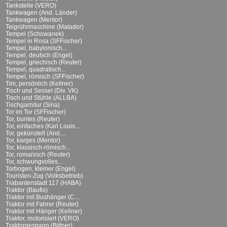
Tankstelle (VERO)
Tankwagen (And. Länder)
Tankwagen (Mentor)
Teigrührmaschine (Matador)
Tempel (Schowanek)
Tempel in Rosa (SFFischer)
Tempel, babylonisch...
Tempel, deutsch (Engel)
Tempel, griechisch (Reuter)
Tempel, quadratisch...
Tempel, römisch (SFFischer)
Tim, persönlich (Kellner)
Tisch und Sessel (Div. VK)
Tisch und Stühle (ALLBA)
Tischgarnitur (Sina)
Tor im Tor (SFFischer)
Tor, buntes (Reuter)
Tor, einfaches (Karl Louis...
Tor, gekünstelt (And....
Tor, karges (Mentor)
Tor, klassisch-römisch...
Tor, romanisch (Reuter)
Tor, schwungvolles...
Torbogen, kleiner (Engel)
Touristen-Zug (Volksbetrieb)
Trabantenstadt 117 (HABA)
Traktor (Baufix)
Traktor mit Bushänger (C....
Traktor mit Fahrer (Reuter)
Traktor mit Hänger (Kellner)
Traktor, motorisiert (VERO)
Traktorgespann (Bittner)