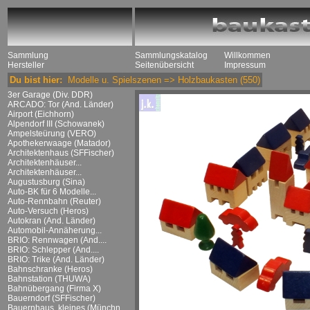
Sammlung
Sammlungskatalog
Willkommen
Hersteller
Seitenübersicht
Impressum
Du bist hier:
Modelle u. Spielszenen
=>
Holzbaukasten
(550)
3er Garage (Div. DDR)
ARCADO: Tor (And. Länder)
Airport (Eichhorn)
Alpendorf III (Schowanek)
Ampelsteürung (VERO)
Apothekerwaage (Matador)
Architektenhaus (SFFischer)
Architektenhäuser...
Architektenhäuser...
Augustusburg (Sina)
Auto-BK für 6 Modelle...
Auto-Rennbahn (Reuter)
Auto-Versuch (Heros)
Autokran (And. Länder)
Automobil-Annäherung...
BRIO: Rennwagen (And....
BRIO: Schlepper (And....
BRIO: Trike (And. Länder)
Bahnschranke (Heros)
Bahnstation (THUWA)
Bahnübergang (Firma X)
Bauerndorf (SFFischer)
Bauernhaus, kleines (Münchn....