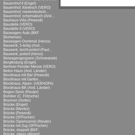
Bauernhof II (Engel)
Bauernhof, fränkisch (VERO)
Bauernhof, niederdeutsch...
Bauernhof, schematisch (And....
Bauhaus-Villa (Pewesti)
Baustelle (VERO)
Baustelle II (VERO)
Bauwagen-Auto (BKF
Blumenau)
Bauwagen-Denkmal (Heros)
Bauwerk, 5-teilig (And....
Bauwerk, leicht poliert (Paul...
Bauwerk, poliert (Heros)
Beiwagengespann (Schowanek)
Bergfestung (Engel)
Berliner-Fenster-Messe (VERO)
Beton-Haus (And. Länder)
Blockhaus mit Bär (Pewesti)
Blockhaus mit Garten...
Blockhaus, Alpen- (VERHOFA)
Blockhaus-BK (And. Länder)
Bogen-Serie (Reuter)
Bomber (C. Fritzsche)
Brunnen (Holler)
Brücke (Engel)
Brücke (Mentor)
Brücke (Pewesti)
Brücke (SFFischer)
Brücke (Spielszene) (Reuter)
Brücke mit Zug (SFFischer)
Brücke, doppelt (BKF...
Brücke, etwas stilisiert...