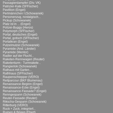
Passagierdampfer (Div. VK)
Patrizier-Kate (SFFischer)
Pavillion (Engel)
Perlmännchen I (Schowanek)
Personenzug, nostalgisch...
Pickup (Schowanek)
Platz ist in ... (Engel)
Polizei-Buggy (Heros)
Polymorph (SFFischer)
Portal, deutsches (Engel)
Portal, gotisch (SFFischer)
Portalkran (Engel)
Putzelmutzel (Schowanek)
Pyramide (And. Länder)
Pyramide (Mentor)
Radler auf der Flucht...
Raketen-Rennwagen (Reuter)
Raketenturm - Turmrakete...
Rangierlok (Schowanek)
Rathaus mit Garten...
Rathhaus (SFFischer)
Raupenschlepper (VERO)
Reitparcour (BKF Blumenau)
Renaissance-Beginn (Engel)
Renaissance-Ecke (Engel)
Renaissance-Fassade? (Engel)
Renngespann (Schowanek)
Reuter-Fassade (Reuter)
Rikscha-Gespann (Schowanek)
Ritterburg (VERO)
Ruck + Zuck, integriert...
Ruinen & Bögen (Ebert)