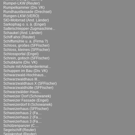
Rumpel-LKW (Reuter)
Rumpelkammer (Div. VK)
Rundhausfassade (Drechsel)
Rungen-LKW (VERO)
SIO-Motorrad (And. Länder)
Sarkophag o. s. ä. (Engel)
Sattelschlepper-Zugmaschine...
Schaukel (And. Länder)
Schiff ahoi (Reuter)
Schiffsmühle u. a. (Firma ?)
Schloss, großes (SFFischer)
Schloss, kleines (SFFischer)
Schlossportal (Engel)
Schrein, gotisch (SFFischer)
Schubkarre (Div. VK)
Schule mit Arbeiterdenkmal...
Schuppen im Bau (Div. VK)
Schwarzwald-Hochhaus...
Schwarzwaldhaus III...
Schwarzwaldhaus X (SFFischer)
Schwarzwaldhütte (SFFischer)
Schwarzwälder-Haus...
Schweizer Dorf (Schowanek)
Schweizer Fassade (Engel)
Schweizerdorf II (Schowanek)
Schweizerhaus (SFFischer)
Schweizerhaus 2 (Fa....
Schweizerhaus 2 (Fa....
Schweizerhaus 3 (Fa....
Schützenpanzer (C....
Segelschiff (Reuter)
Seilakrobat (Reuter)