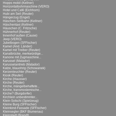
Hopps mobil (Kellner)
Horizontalbohrmaschine (VERO)
Hotel und Café (Eichhorn)
Hubi am Seil (Reuter)
Hängerzug (Engel)
Häschen-Seilbahn (Kellner)
Häschentaxi (Kellner)
Häuschen (C. Fritzsche)
Hühnerhof (Reuter)
Innenhof außen (Cause)
Jeep (VERO)
Jubelbogen (SFFischer)
Kamel (And. Länder)
Kamel mit Treiber (Reuter)
Kanalbrücke, merkwürdige...
Kanone mit Zugmaschine...
Karussel (Matador)
Karusselantrieb (Matador)
Katze, blauohrig (Schowanek)
Kerzenleuchter (Reuter)
Kiosk (Reuter)
Kirche (Hausser)
Kirche (Reuter)
Kirche, mängelbehaftete...
Kirche, transmoslemische...
Kirche? (Burgdorfer)
Kirchlein unbestimmter...
Klein-Sotschi (Spielzeug)
Kleine Burg (SFFischer)
Kleinkind-Fassade (SFFischer)
Kleinsegler (BKF Blumenau)
Kleinstadt (Brandt)