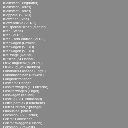
Kleinstadt (Burgdorfer)
Kleinstadt (Heros)
Kleinstadt (Heros)
Klopperei (VERO)
Klötzchen (Sina)
Klötzebrücke (VERO)
Knusperhäuschen (Mentor)
Kran (Steba)
Kran (VERO)
Kran - sehr einfach (VERO)
Kranwagen (Pewesti)
Kranwagen (VERO)
Kranwagen (VERO)
Kreissäge (Reuter)
Kutsche (SFFischer)
LKW, ungelenk(t) (VERO)
LKW-Zug (Volksbetrieb)
Landhaus-Fassade (Engel)
Landmaschinen (Pewesti)
Langholztransport...
Laster mit Hänger...
Lastkraftwagen (C. Fritzsche)
Lastkraftwagen (Engel)
Lastwagen (Kellner)
Lastzug (BKF Blumenau)
Leiter, perplex (Liebehenz)
Liefer-Dreirad (Spranger)
Limousine, poliert...
Locomobil (SFFischer)
Lok mit Landschaft...
Lok mit Waggon (Huschi)
Lokomobil (Pewesti)