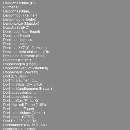
Dampfmaschine (BKF
Blumenau)
Dampfmaschine,...
Dampfmobil (Kellner)
Dampfmobil (Reuter)
Dampfwalze (Matador)
Datscha (VERO)
Denk- oder Mal (Engel)
Denkmal (Engel)
Denkmal - oder so...
Denkmal - oder......
Denkmal XYZ (C. Fritzsche)
Denkmal, sehr einfaches (Div....
Der kleine Schwede (Sina)
Diverses (Reuter)
Doppelbogen (Engel)
Doppeldecker (Volksbetrieb)
Doppelhaus (Pewesti)
Dorf (Div. DDR)
Dorf mit Bäumen (C....
Dorf mit Fluss (Div. BRD)
Dorf mit Rundbäumen (Reuter)
Dorf, ausgestorben...
Dorf, ausgestorben...
Dorf, großes (Firma X)
Dorf, klar: mit Tieren (JURI)
Dorf, poliert (Engel)
Dorf, sehr kleines (Mentor)
Dorf, tierlos (VERO)
Dorf-BK 2360 (HABA)
Dorfbrunnen (Div. BRD)&&1
Dorfplatz (SFFischer)