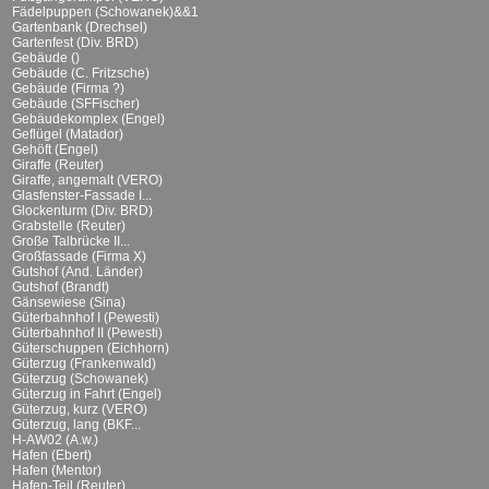
Fädelpuppen (Schowanek)&&1
Gartenbank (Drechsel)
Gartenfest (Div. BRD)
Gebäude ()
Gebäude (C. Fritzsche)
Gebäude (Firma ?)
Gebäude (SFFischer)
Gebäudekomplex (Engel)
Geflügel (Matador)
Gehöft (Engel)
Giraffe (Reuter)
Giraffe, angemalt (VERO)
Glasfenster-Fassade I...
Glockenturm (Div. BRD)
Grabstelle (Reuter)
Große Talbrücke II...
Großfassade (Firma X)
Gutshof (And. Länder)
Gutshof (Brandt)
Gänsewiese (Sina)
Güterbahnhof I (Pewesti)
Güterbahnhof II (Pewesti)
Güterschuppen (Eichhorn)
Güterzug (Frankenwald)
Güterzug (Schowanek)
Güterzug in Fahrt (Engel)
Güterzug, kurz (VERO)
Güterzug, lang (BKF...
H-AW02 (A.w.)
Hafen (Ebert)
Hafen (Mentor)
Hafen-Teil (Reuter)