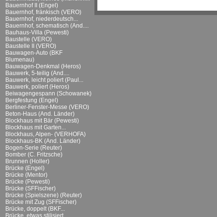
Bauernhof II (Engel)
Bauernhof, fränkisch (VERO)
Bauernhof, niederdeutsch...
Bauernhof, schematisch (And....
Bauhaus-Villa (Pewesti)
Baustelle (VERO)
Baustelle II (VERO)
Bauwagen-Auto (BKF
Blumenau)
Bauwagen-Denkmal (Heros)
Bauwerk, 5-teilig (And....
Bauwerk, leicht poliert (Paul...
Bauwerk, poliert (Heros)
Beiwagengespann (Schowanek)
Bergfestung (Engel)
Berliner-Fenster-Messe (VERO)
Beton-Haus (And. Länder)
Blockhaus mit Bär (Pewesti)
Blockhaus mit Garten...
Blockhaus, Alpen- (VERHOFA)
Blockhaus-BK (And. Länder)
Bogen-Serie (Reuter)
Bomber (C. Fritzsche)
Brunnen (Holler)
Brücke (Engel)
Brücke (Mentor)
Brücke (Pewesti)
Brücke (SFFischer)
Brücke (Spielszene) (Reuter)
Brücke mit Zug (SFFischer)
Brücke, doppelt (BKF...
Brücke, etwas stilisiert...