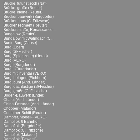
Brücke, futuristiscch (Näf)
Brücke, große (Reuter)
Brücke, kleine (Reuter)
Brückenbauwerk (Burgdorfer)
Brückenhaus (C. Fritzsche)
Brückensegment (Reuter)
Brückenstraße, Renaissance-...
Bungalow (Reuter)
Bungalow mit Walmdach (C....
Bunte Burg (Cause)
Burg (Ebert)
Burg (SFFischer)
Burg (Spielszene) (Heros)
Burg (VERO)
Burg I (Burgdorfer)
Burg II (Burgdorfer)
Burg mit Inventar (VERO)
Burg, belagert (Eichhorn)
Burg, bunt (And. Länder)
Burg, dachlastige (SFFischer)
Burg, große (C. Fritzsche)
Bögen-Bauwerk (Engel)
Chalet (And. Länder)
China-Fassade (And. Länder)
Chopper (Matador)
Container-Schiff (Reuter)
Dampfer, Modell- (VERO)
Dampflok & Bahnhof...
Dampflok (Burgdorfer)
Dampflok (C. Fritzsche)
Dampflok (Matador)
Dampflok (Pewesti)