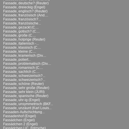
Fassade, deutsche? (Reuter)
Fassade, dreieckig (Engel)
Fassade, englisch? (Reuter)
Fassade, französisch (And....
Fassade, französisch?...
Fassade, französische...
Fassade, gezackt (C....
Fassade, gotisch? (C....
Fassade, große (C....
Fassade, holprige (Reuter)
Fassade, italienisch -...
Fassade, klassisch (C....
Fassade, kleine (C....
Fassade, kramerisch (Div....
Fassade, poliert...
Fassade, problematisch (Div....
Fassade, romanisch (C....
Fassade, sachlich (C....
Fassade, schweizerisch?...
Fassade, schweizerisch?...
Fassade, schöne (Reuter)
Fassade, sehr große (Reuter)
Fassade, sehr klein (JURI)
Fassade, spanische (Reuter)
Fassade, uhr-ig (Engel)
Fassade, unsymmetrisch (BKF...
Fassade, unzäunt (Karl Louis...
Fassaden-Aufschichtung...
Fassadenhof (Engel)
Fassädchen (Engel)
Fassädchen 2 (Engel)
Fassädchen I (C. Fritzsche)