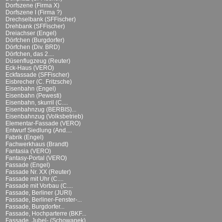
Dorfszene (Firma X)
Dorfszene I (Firma ?)
Drechselbank (SFFischer)
Drehbank (SFFischer)
Dreiachser (Engel)
Dörfchen (Burgdorfer)
Dörfchen (Div. BRD)
Dörfchen, das 2....
Düsenflugzeug (Reuter)
Eck-Haus (VERO)
Eckfassade (SFFischer)
Eisbrecher (C. Fritzsche)
Eisenbahn (Engel)
Eisenbahn (Pewesti)
Eisenbahn, skurril (C....
Eisenbahnzug (BERBIS)...
Eisenbahnzug (Volksbetrieb)
Elementar-Fassade (VERO)
Entwurf Siedlung (And....
Fabrik (Engel)
Fachwerkhaus (Brandt)
Fantasia (VERO)
Fantasy-Portal (VERO)
Fassade (Engel)
Fassade Nr. XX (Reuter)
Fassade mit Uhr (C....
Fassade mit Vorbau (C....
Fassade, Berliner (JURI)
Fassade, Berliner-Fenster-...
Fassade, Burgdorfer...
Fassade, Hochparterre (BKF...
Fassade, Jubel- (Schowanek)