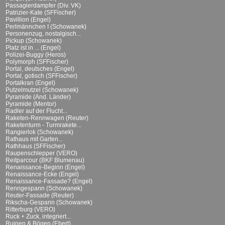
Passagierdampfer (Div. VK)
Patrizier-Kate (SFFischer)
Pavillion (Engel)
Perlmännchen I (Schowanek)
Personenzug, nostalgisch...
Pickup (Schowanek)
Platz ist in ... (Engel)
Polizei-Buggy (Heros)
Polymorph (SFFischer)
Portal, deutsches (Engel)
Portal, gotisch (SFFischer)
Portalkran (Engel)
Putzelmutzel (Schowanek)
Pyramide (And. Länder)
Pyramide (Mentor)
Radler auf der Flucht...
Raketen-Rennwagen (Reuter)
Raketenturm - Turmrakete...
Rangierlok (Schowanek)
Rathaus mit Garten...
Rathhaus (SFFischer)
Raupenschlepper (VERO)
Reitparcour (BKF Blumenau)
Renaissance-Beginn (Engel)
Renaissance-Ecke (Engel)
Renaissance-Fassade? (Engel)
Renngespann (Schowanek)
Reuter-Fassade (Reuter)
Rikscha-Gespann (Schowanek)
Ritterburg (VERO)
Ruck + Zuck, integriert...
Ruinen & Bögen (Ebert)