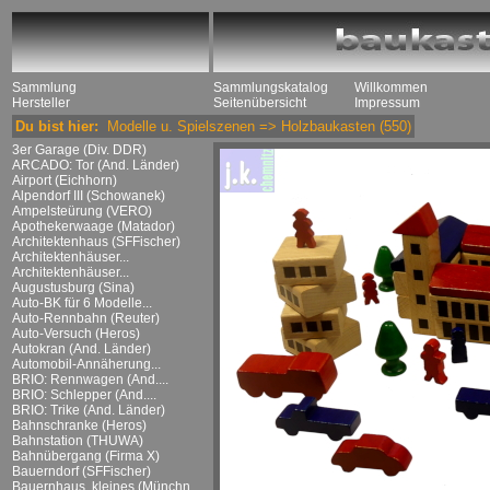
Sammlung
Sammlungskatalog
Willkommen
Hersteller
Seitenübersicht
Impressum
Du bist hier:
Modelle u. Spielszenen
=>
Holzbaukasten
(550)
3er Garage (Div. DDR)
ARCADO: Tor (And. Länder)
Airport (Eichhorn)
Alpendorf III (Schowanek)
Ampelsteürung (VERO)
Apothekerwaage (Matador)
Architektenhaus (SFFischer)
Architektenhäuser...
Architektenhäuser...
Augustusburg (Sina)
Auto-BK für 6 Modelle...
Auto-Rennbahn (Reuter)
Auto-Versuch (Heros)
Autokran (And. Länder)
Automobil-Annäherung...
BRIO: Rennwagen (And....
BRIO: Schlepper (And....
BRIO: Trike (And. Länder)
Bahnschranke (Heros)
Bahnstation (THUWA)
Bahnübergang (Firma X)
Bauerndorf (SFFischer)
Bauernhaus, kleines (Münchn....