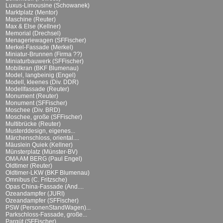
Luxus-Limousine (Schowanek)
Marktplatz (Mentor)
Maschine (Reuter)
Max & Else (Kellner)
Memorial (Drechsel)
Menageriewagen (SFFischer)
Merkel-Fassade (Merkel)
Miniatur-Brunnen (Firma ??)
Miniaturbauwerk (SFFischer)
Mobilkran (BKF Blumenau)
Model, langbeinig (Engel)
Modell, kleenes (Div. DDR)
Modellfassade (Reuter)
Monument (Reuter)
Monument (SFFischer)
Moschee (Div. BRD)
Moschee, große (SFFischer)
Multibrücke (Reuter)
Musterddesign, eigenes...
Märchenschloss, oriental....
Mäuslein Quiek (Kellner)
Münsterplatz (Münster-BV)
OMA AM BERG (Paul Engel)
Oldtimer (Reuter)
Oldtimer-LKW (BKF Blumenau)
Omnibus (C. Fritzsche)
Opas China-Fassade (And....
Ozeandampfer (JURI)
Ozeandampfer (SFFischer)
PSW (PersonenStandWagen)...
Parkschloss-Fassade, große...
Parqüt (SFFischer)