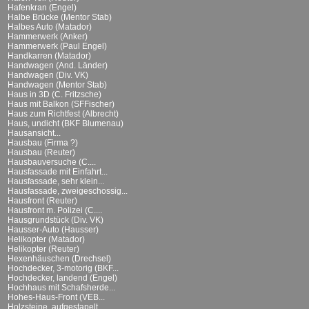
Hafenkran (Engel)
Halbe Brücke (Mentor Stab)
Halbes Auto (Matador)
Hammerwerk (Anker)
Hammerwerk (Paul Engel)
Handkarren (Matador)
Handwagen (And. Länder)
Handwagen (Div. VK)
Handwagen (Mentor Stab)
Haus in 3D (C. Fritzsche)
Haus mit Balkon (SFFischer)
Haus zum Richtfest (Albrecht)
Haus, undicht (BKF Blumenau)
Hausansicht...
Hausbau (Firma ?)
Hausbau (Reuter)
Hausbauversuche (C....
Hausfassade mit Einfahrt...
Hausfassade, sehr klein...
Hausfassade, zweigeschossig...
Hausfront (Reuter)
Hausfront m. Polizei (C....
Hausgrundstück (Div. VK)
Hausser-Auto (Hausser)
Helikopter (Matador)
Helikopter (Reuter)
Hexenhäuschen (Drechsel)
Hochdecker, 3-motorig (BKF...
Hochdecker, landend (Engel)
Hochhaus mit Schafsherde...
Hohes-Haus-Front (VEB...
Holzsteine, aufgestapelt...