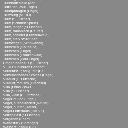
Tramhaltestelle (And....
Trittleiter (Paul Engel)
Triumphbogen (Engel)
Trutzburg (VERO)
Turm (SFFischer)
Turm (Schmidt-Spiele)
Turm, langer (SFFischer)
Turm, romanisch (Reuter)
Turm, schiefer (Frankenwald)
Turm, stark strukturiert...
Turmwagen (Schowanek)
Türmchen (Div. heute)
Türmchen (Engel)
Türmchen (Frankenwald)
Türmchen (Paul Engel)
Umgebindehaus (SFFischer)
VERO Miniaturen Bahnhof...
Verkehrsflugzeug 152 (BKF...
Verwunschenes Schloss (Engel)
Viadukt (C. Fritzsche)
Viadukt, römisch (Drechsel)
Villa (Firma ?)&&1
Villa (SFFischer)
Villa, klein (C. Fritzsche)
Vogel im Zoo (Engel)
Vogel, ausbalanciert (Reuter)
Vogel, bunter (Reuter)
Vogel-Futterhaus (Div. VK)
Volkspalast (SFFischer)
Vorgarten (Ebert)
Wandstück (Spranger)
Wasserflugzeug (BKF