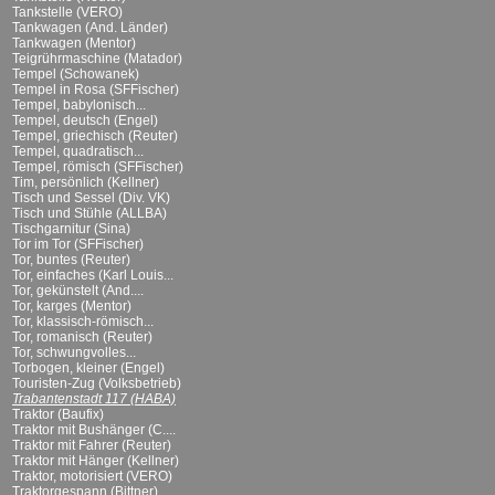
Tankstelle (VERO)
Tankwagen (And. Länder)
Tankwagen (Mentor)
Teigrührmaschine (Matador)
Tempel (Schowanek)
Tempel in Rosa (SFFischer)
Tempel, babylonisch...
Tempel, deutsch (Engel)
Tempel, griechisch (Reuter)
Tempel, quadratisch...
Tempel, römisch (SFFischer)
Tim, persönlich (Kellner)
Tisch und Sessel (Div. VK)
Tisch und Stühle (ALLBA)
Tischgarnitur (Sina)
Tor im Tor (SFFischer)
Tor, buntes (Reuter)
Tor, einfaches (Karl Louis...
Tor, gekünstelt (And....
Tor, karges (Mentor)
Tor, klassisch-römisch...
Tor, romanisch (Reuter)
Tor, schwungvolles...
Torbogen, kleiner (Engel)
Touristen-Zug (Volksbetrieb)
Trabantenstadt 117 (HABA)
Traktor (Baufix)
Traktor mit Bushänger (C....
Traktor mit Fahrer (Reuter)
Traktor mit Hänger (Kellner)
Traktor, motorisiert (VERO)
Traktorgespann (Bittner)