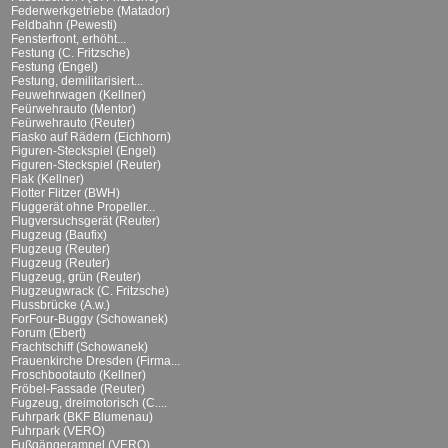
Federwerkgetriebe (Matador)
Feldbahn (Pewesti)
Fensterfront, erhöht...
Festung (C. Fritzsche)
Festung (Engel)
Festung, demilitarisiert...
Feuwehrwagen (Kellner)
Feürwehrauto (Mentor)
Feürwehrauto (Reuter)
Fiasko auf Rädern (Eichhorn)
Figuren-Steckspiel (Engel)
Figuren-Steckspiel (Reuter)
Flak (Kellner)
Flotter Flitzer (BWH)
Fluggerät ohne Propeller...
Flugversuchsgerät (Reuter)
Flugzeug (Baufix)
Flugzeug (Reuter)
Flugzeug (Reuter)
Flugzeug, grün (Reuter)
Flugzeugwrack (C. Fritzsche)
Flussbrücke (A.w.)
ForFour-Buggy (Schowanek)
Forum (Ebert)
Frachtschiff (Schowanek)
Frauenkirche Dresden (Firma...
Froschbootauto (Kellner)
Fröbel-Fassade (Reuter)
Fugzeug, dreimotorisch (C....
Fuhrpark (BKF Blumenau)
Fuhrpark (VERO)
Fußgängerampel (VERO)