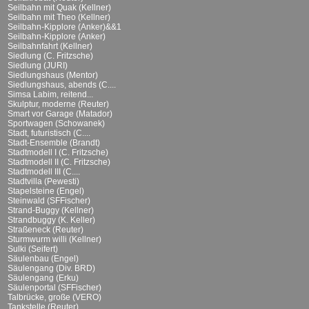
Seilbahn mit Quak (Kellner)
Seilbahn mit Theo (Kellner)
Seilbahn-Kipplore (Anker)&&1
Seilbahn-Kipplore (Anker)
Seilbahnfahrt (Kellner)
Siedlung (C. Fritzsche)
Siedlung (JURI)
Siedlungshaus (Mentor)
Siedlungshaus, abends (C....
Simsa Labim, reitend...
Skulptur, moderne (Reuter)
Smart vor Garage (Matador)
Sportwagen (Schowanek)
Stadt, futuristisch (C....
Stadt-Ensemble (Brandt)
Stadtmodell I (C. Fritzsche)
Stadtmodell II (C. Fritzsche)
Stadtmodell III (C....
Stadtvilla (Pewesti)
Stapelsteine (Engel)
Steinwald (SFFischer)
Strand-Buggy (Kellner)
Strandbuggy (K. Keller)
Straßeneck (Reuter)
Sturmwurm willi (Kellner)
Sulki (Seifert)
Säulenbau (Engel)
Säulengang (Div. BRD)
Säulengang (Erku)
Säulenportal (SFFischer)
Talbrücke, große (VERO)
Tankstelle (Reuter)