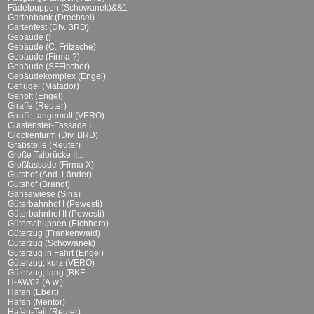
Fädelpuppen (Schowanek)&&1
Gartenbank (Drechsel)
Gartenfest (Div. BRD)
Gebäude ()
Gebäude (C. Fritzsche)
Gebäude (Firma ?)
Gebäude (SFFischer)
Gebäudekomplex (Engel)
Geflügel (Matador)
Gehöft (Engel)
Giraffe (Reuter)
Giraffe, angemalt (VERO)
Glasfenster-Fassade I...
Glockenturm (Div. BRD)
Grabstelle (Reuter)
Große Talbrücke II...
Großfassade (Firma X)
Gutshof (And. Länder)
Gutshof (Brandt)
Gänsewiese (Sina)
Güterbahnhof I (Pewesti)
Güterbahnhof II (Pewesti)
Güterschuppen (Eichhorn)
Güterzug (Frankenwald)
Güterzug (Schowanek)
Güterzug in Fahrt (Engel)
Güterzug, kurz (VERO)
Güterzug, lang (BKF...
H-AW02 (A.w.)
Hafen (Ebert)
Hafen (Mentor)
Hafen-Teil (Reuter)