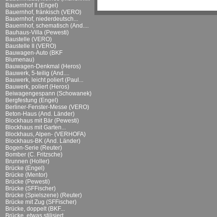
Bauernhof II (Engel)
Bauernhof, fränkisch (VERO)
Bauernhof, niederdeutsch...
Bauernhof, schematisch (And....
Bauhaus-Villa (Pewesti)
Baustelle (VERO)
Baustelle II (VERO)
Bauwagen-Auto (BKF
Blumenau)
Bauwagen-Denkmal (Heros)
Bauwerk, 5-teilig (And....
Bauwerk, leicht poliert (Paul...
Bauwerk, poliert (Heros)
Beiwagengespann (Schowanek)
Bergfestung (Engel)
Berliner-Fenster-Messe (VERO)
Beton-Haus (And. Länder)
Blockhaus mit Bär (Pewesti)
Blockhaus mit Garten...
Blockhaus, Alpen- (VERHOFA)
Blockhaus-BK (And. Länder)
Bogen-Serie (Reuter)
Bomber (C. Fritzsche)
Brunnen (Holler)
Brücke (Engel)
Brücke (Mentor)
Brücke (Pewesti)
Brücke (SFFischer)
Brücke (Spielszene) (Reuter)
Brücke mit Zug (SFFischer)
Brücke, doppelt (BKF...
Brücke, etwas stilisiert...