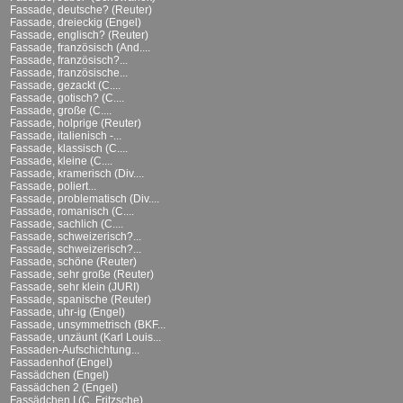
Fassade, deutsche? (Reuter)
Fassade, dreieckig (Engel)
Fassade, englisch? (Reuter)
Fassade, französisch (And....
Fassade, französisch?...
Fassade, französische...
Fassade, gezackt (C....
Fassade, gotisch? (C....
Fassade, große (C....
Fassade, holprige (Reuter)
Fassade, italienisch -...
Fassade, klassisch (C....
Fassade, kleine (C....
Fassade, kramerisch (Div....
Fassade, poliert...
Fassade, problematisch (Div....
Fassade, romanisch (C....
Fassade, sachlich (C....
Fassade, schweizerisch?...
Fassade, schweizerisch?...
Fassade, schöne (Reuter)
Fassade, sehr große (Reuter)
Fassade, sehr klein (JURI)
Fassade, spanische (Reuter)
Fassade, uhr-ig (Engel)
Fassade, unsymmetrisch (BKF...
Fassade, unzäunt (Karl Louis...
Fassaden-Aufschichtung...
Fassadenhof (Engel)
Fassädchen (Engel)
Fassädchen 2 (Engel)
Fassädchen I (C. Fritzsche)