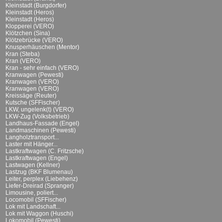
Kleinstadt (Burgdorfer)
Kleinstadt (Heros)
Kleinstadt (Heros)
Klopperei (VERO)
Klötzchen (Sina)
Klötzebrücke (VERO)
Knusperhäuschen (Mentor)
Kran (Steba)
Kran (VERO)
Kran - sehr einfach (VERO)
Kranwagen (Pewesti)
Kranwagen (VERO)
Kranwagen (VERO)
Kreissäge (Reuter)
Kutsche (SFFischer)
LKW, ungelenk(t) (VERO)
LKW-Zug (Volksbetrieb)
Landhaus-Fassade (Engel)
Landmaschinen (Pewesti)
Langholztransport...
Laster mit Hänger...
Lastkraftwagen (C. Fritzsche)
Lastkraftwagen (Engel)
Lastwagen (Kellner)
Lastzug (BKF Blumenau)
Leiter, perplex (Liebehenz)
Liefer-Dreirad (Spranger)
Limousine, poliert...
Locomobil (SFFischer)
Lok mit Landschaft...
Lok mit Waggon (Huschi)
Lokomobil (Pewesti)