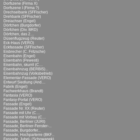
Dorfszene (Firma X)
Dorfszene I (Firma ?)
Drechselbank (SFFischer)
Drehbank (SFFischer)
Dreiachser (Engel)
Dörfchen (Burgdorfer)
Dörfchen (Div. BRD)
Dörfchen, das 2....
Düsenflugzeug (Reuter)
Eck-Haus (VERO)
Eckfassade (SFFischer)
Eisbrecher (C. Fritzsche)
Eisenbahn (Engel)
Eisenbahn (Pewesti)
Eisenbahn, skurril (C....
Eisenbahnzug (BERBIS)...
Eisenbahnzug (Volksbetrieb)
Elementar-Fassade (VERO)
Entwurf Siedlung (And....
Fabrik (Engel)
Fachwerkhaus (Brandt)
Fantasia (VERO)
Fantasy-Portal (VERO)
Fassade (Engel)
Fassade Nr. XX (Reuter)
Fassade mit Uhr (C....
Fassade mit Vorbau (C....
Fassade, Berliner (JURI)
Fassade, Berliner-Fenster-...
Fassade, Burgdorfer...
Fassade, Hochparterre (BKF...
Fassade, Jubel- (Schowanek)