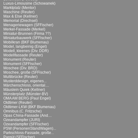
Luxus-Limousine (Schowanek)
Marktplatz (Mentor)
Maschine (Reuter)
Max & Else (Kellner)
Memorial (Drechsel)
Menageriewagen (SFFischer)
Merkel-Fassade (Merkel)
Miniatur-Brunnen (Firma ??)
Miniaturbauwerk (SFFischer)
Mobilkran (BKF Blumenau)
Model, langbeinig (Engel)
Modell, kleenes (Div. DDR)
Modellfassade (Reuter)
Monument (Reuter)
Monument (SFFischer)
Moschee (Div. BRD)
Moschee, große (SFFischer)
Multibrücke (Reuter)
Musterddesign, eigenes...
Märchenschloss, oriental....
Mäuslein Quiek (Kellner)
Münsterplatz (Münster-BV)
OMA AM BERG (Paul Engel)
Oldtimer (Reuter)
Oldtimer-LKW (BKF Blumenau)
Omnibus (C. Fritzsche)
Opas China-Fassade (And....
Ozeandampfer (JURI)
Ozeandampfer (SFFischer)
PSW (PersonenStandWagen)...
Parkschloss-Fassade, große...
Parqüt (SFFischer)