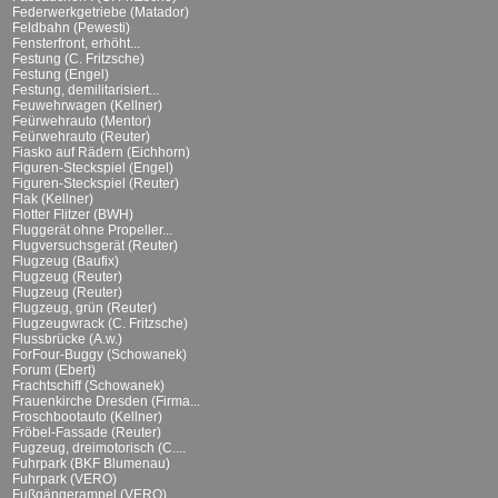
Federwerkgetriebe (Matador)
Feldbahn (Pewesti)
Fensterfront, erhöht...
Festung (C. Fritzsche)
Festung (Engel)
Festung, demilitarisiert...
Feuwehrwagen (Kellner)
Feürwehrauto (Mentor)
Feürwehrauto (Reuter)
Fiasko auf Rädern (Eichhorn)
Figuren-Steckspiel (Engel)
Figuren-Steckspiel (Reuter)
Flak (Kellner)
Flotter Flitzer (BWH)
Fluggerät ohne Propeller...
Flugversuchsgerät (Reuter)
Flugzeug (Baufix)
Flugzeug (Reuter)
Flugzeug (Reuter)
Flugzeug, grün (Reuter)
Flugzeugwrack (C. Fritzsche)
Flussbrücke (A.w.)
ForFour-Buggy (Schowanek)
Forum (Ebert)
Frachtschiff (Schowanek)
Frauenkirche Dresden (Firma...
Froschbootauto (Kellner)
Fröbel-Fassade (Reuter)
Fugzeug, dreimotorisch (C....
Fuhrpark (BKF Blumenau)
Fuhrpark (VERO)
Fußgängerampel (VERO)