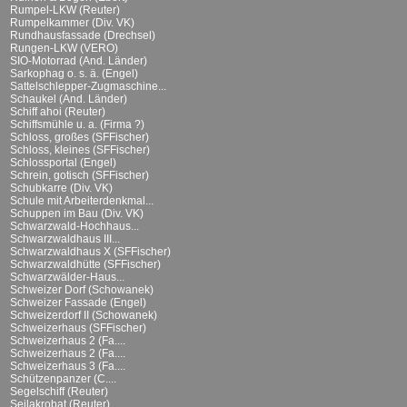
Rumpel-LKW (Reuter)
Rumpelkammer (Div. VK)
Rundhausfassade (Drechsel)
Rungen-LKW (VERO)
SIO-Motorrad (And. Länder)
Sarkophag o. s. ä. (Engel)
Sattelschlepper-Zugmaschine...
Schaukel (And. Länder)
Schiff ahoi (Reuter)
Schiffsmühle u. a. (Firma ?)
Schloss, großes (SFFischer)
Schloss, kleines (SFFischer)
Schlossportal (Engel)
Schrein, gotisch (SFFischer)
Schubkarre (Div. VK)
Schule mit Arbeiterdenkmal...
Schuppen im Bau (Div. VK)
Schwarzwald-Hochhaus...
Schwarzwaldhaus III...
Schwarzwaldhaus X (SFFischer)
Schwarzwaldhütte (SFFischer)
Schwarzwälder-Haus...
Schweizer Dorf (Schowanek)
Schweizer Fassade (Engel)
Schweizerdorf II (Schowanek)
Schweizerhaus (SFFischer)
Schweizerhaus 2 (Fa....
Schweizerhaus 2 (Fa....
Schweizerhaus 3 (Fa....
Schützenpanzer (C....
Segelschiff (Reuter)
Seilakrobat (Reuter)