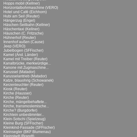
Hopps mobil (Kellner)
Horizontalbohrmaschine (VERO)
Hotel und Café (Eichhorn)
Hubi am Seil (Reuter)
Hängerzug (Engel)
Häschen-Seilbahn (Kellner)
Häschentaxi (Kellner)
Häuschen (C. Fritzsche)
Hühnerhof (Reuter)
Innenhof außen (Cause)
Jeep (VERO)
Jubelbogen (SFFischer)
Kamel (And. Länder)
Kamel mit Treiber (Reuter)
Kanalbrücke, merkwürdige...
Kanone mit Zugmaschine...
Karussel (Matador)
Karusselantrieb (Matador)
Katze, blauohrig (Schowanek)
Kerzenleuchter (Reuter)
Kiosk (Reuter)
Kirche (Hausser)
Kirche (Reuter)
Kirche, mängelbehaftete...
Kirche, transmoslemische...
Kirche? (Burgdorfer)
Kirchlein unbestimmter...
Klein-Sotschi (Spielzeug)
Kleine Burg (SFFischer)
Kleinkind-Fassade (SFFischer)
Kleinsegler (BKF Blumenau)
Kleinstadt (Brandt)