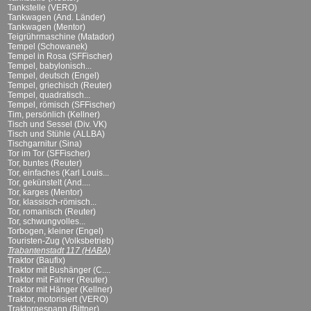
Tankstelle (VERO)
Tankwagen (And. Länder)
Tankwagen (Mentor)
Teigrührmaschine (Matador)
Tempel (Schowanek)
Tempel in Rosa (SFFischer)
Tempel, babylonisch...
Tempel, deutsch (Engel)
Tempel, griechisch (Reuter)
Tempel, quadratisch...
Tempel, römisch (SFFischer)
Tim, persönlich (Kellner)
Tisch und Sessel (Div. VK)
Tisch und Stühle (ALLBA)
Tischgarnitur (Sina)
Tor im Tor (SFFischer)
Tor, buntes (Reuter)
Tor, einfaches (Karl Louis...
Tor, gekünstelt (And....
Tor, karges (Mentor)
Tor, klassisch-römisch...
Tor, romanisch (Reuter)
Tor, schwungvolles...
Torbogen, kleiner (Engel)
Touristen-Zug (Volksbetrieb)
Trabantenstadt 117 (HABA)
Traktor (Baufix)
Traktor mit Bushänger (C....
Traktor mit Fahrer (Reuter)
Traktor mit Hänger (Kellner)
Traktor, motorisiert (VERO)
Traktorgespann (Bittner)