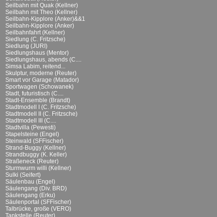
Seilbahn mit Quak (Kellner)
Seilbahn mit Theo (Kellner)
Seilbahn-Kipplore (Anker)&&1
Seilbahn-Kipplore (Anker)
Seilbahnfahrt (Kellner)
Siedlung (C. Fritzsche)
Siedlung (JURI)
Siedlungshaus (Mentor)
Siedlungshaus, abends (C....
Simsa Labim, reitend...
Skulptur, moderne (Reuter)
Smart vor Garage (Matador)
Sportwagen (Schowanek)
Stadt, futuristisch (C....
Stadt-Ensemble (Brandt)
Stadtmodell I (C. Fritzsche)
Stadtmodell II (C. Fritzsche)
Stadtmodell III (C....
Stadtvilla (Pewesti)
Stapelsteine (Engel)
Steinwald (SFFischer)
Strand-Buggy (Kellner)
Strandbuggy (K. Keller)
Straßeneck (Reuter)
Sturmwurm willi (Kellner)
Sulki (Seifert)
Säulenbau (Engel)
Säulengang (Div. BRD)
Säulengang (Erku)
Säulenportal (SFFischer)
Talbrücke, große (VERO)
Tankstelle (Reuter)