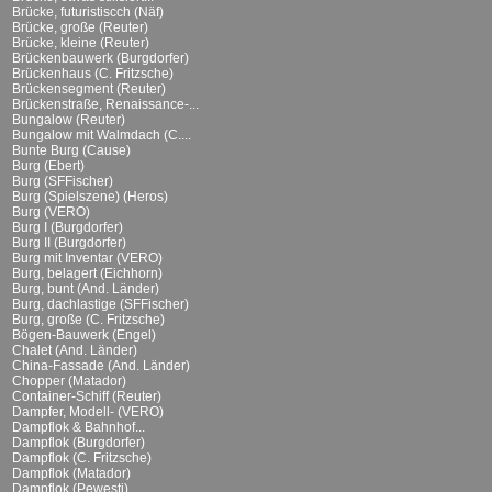
Brücke, futuristiscch (Näf)
Brücke, große (Reuter)
Brücke, kleine (Reuter)
Brückenbauwerk (Burgdorfer)
Brückenhaus (C. Fritzsche)
Brückensegment (Reuter)
Brückenstraße, Renaissance-...
Bungalow (Reuter)
Bungalow mit Walmdach (C....
Bunte Burg (Cause)
Burg (Ebert)
Burg (SFFischer)
Burg (Spielszene) (Heros)
Burg (VERO)
Burg I (Burgdorfer)
Burg II (Burgdorfer)
Burg mit Inventar (VERO)
Burg, belagert (Eichhorn)
Burg, bunt (And. Länder)
Burg, dachlastige (SFFischer)
Burg, große (C. Fritzsche)
Bögen-Bauwerk (Engel)
Chalet (And. Länder)
China-Fassade (And. Länder)
Chopper (Matador)
Container-Schiff (Reuter)
Dampfer, Modell- (VERO)
Dampflok & Bahnhof...
Dampflok (Burgdorfer)
Dampflok (C. Fritzsche)
Dampflok (Matador)
Dampflok (Pewesti)