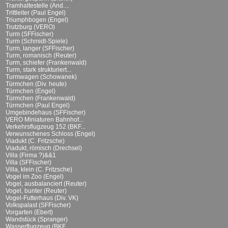
Tramhaltestelle (And....
Trittleiter (Paul Engel)
Triumphbogen (Engel)
Trutzburg (VERO)
Turm (SFFischer)
Turm (Schmidt-Spiele)
Turm, langer (SFFischer)
Turm, romanisch (Reuter)
Turm, schiefer (Frankenwald)
Turm, stark strukturiert...
Turmwagen (Schowanek)
Türmchen (Div. heute)
Türmchen (Engel)
Türmchen (Frankenwald)
Türmchen (Paul Engel)
Umgebindehaus (SFFischer)
VERO Miniaturen Bahnhof...
Verkehrsflugzeug 152 (BKF...
Verwunschenes Schloss (Engel)
Viadukt (C. Fritzsche)
Viadukt, römisch (Drechsel)
Villa (Firma ?)&&1
Villa (SFFischer)
Villa, klein (C. Fritzsche)
Vogel im Zoo (Engel)
Vogel, ausbalanciert (Reuter)
Vogel, bunter (Reuter)
Vogel-Futterhaus (Div. VK)
Volkspalast (SFFischer)
Vorgarten (Ebert)
Wandstück (Spranger)
Wasserflugzeug (BKF