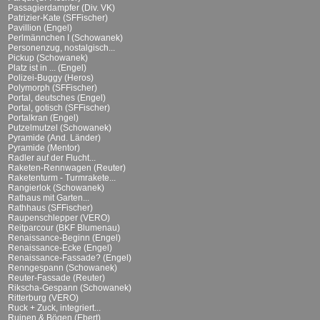
Passagierdampfer (Div. VK)
Patrizier-Kate (SFFischer)
Pavillion (Engel)
Perlmännchen I (Schowanek)
Personenzug, nostalgisch...
Pickup (Schowanek)
Platz ist in ... (Engel)
Polizei-Buggy (Heros)
Polymorph (SFFischer)
Portal, deutsches (Engel)
Portal, gotisch (SFFischer)
Portalkran (Engel)
Putzelmutzel (Schowanek)
Pyramide (And. Länder)
Pyramide (Mentor)
Radler auf der Flucht...
Raketen-Rennwagen (Reuter)
Raketenturm - Turmrakete...
Rangierlok (Schowanek)
Rathaus mit Garten...
Rathhaus (SFFischer)
Raupenschlepper (VERO)
Reitparcour (BKF Blumenau)
Renaissance-Beginn (Engel)
Renaissance-Ecke (Engel)
Renaissance-Fassade? (Engel)
Renngespann (Schowanek)
Reuter-Fassade (Reuter)
Rikscha-Gespann (Schowanek)
Ritterburg (VERO)
Ruck + Zuck, integriert...
Ruinen & Bögen (Ebert)