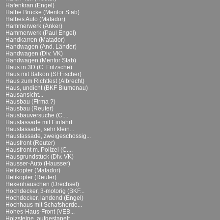
Hafenkran (Engel)
Halbe Brücke (Mentor Stab)
Halbes Auto (Matador)
Hammerwerk (Anker)
Hammerwerk (Paul Engel)
Handkarren (Matador)
Handwagen (And. Länder)
Handwagen (Div. VK)
Handwagen (Mentor Stab)
Haus in 3D (C. Fritzsche)
Haus mit Balkon (SFFischer)
Haus zum Richtfest (Albrecht)
Haus, undicht (BKF Blumenau)
Hausansicht...
Hausbau (Firma ?)
Hausbau (Reuter)
Hausbauversuche (C....
Hausfassade mit Einfahrt...
Hausfassade, sehr klein...
Hausfassade, zweigeschossig...
Hausfront (Reuter)
Hausfront m. Polizei (C....
Hausgrundstück (Div. VK)
Hausser-Auto (Hausser)
Helikopter (Matador)
Helikopter (Reuter)
Hexenhäuschen (Drechsel)
Hochdecker, 3-motorig (BKF...
Hochdecker, landend (Engel)
Hochhaus mit Schafsherde...
Hohes-Haus-Front (VEB...
Holzsteine, aufgestapelt...