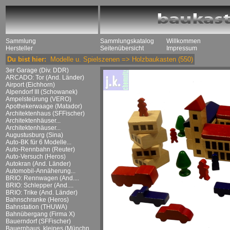
Sammlung
Sammlungskatalog
Willkommen
Hersteller
Seitenübersicht
Impressum
Du bist hier:
Modelle u. Spielszenen
=>
Holzbaukasten
(550)
3er Garage (Div. DDR)
ARCADO: Tor (And. Länder)
Airport (Eichhorn)
Alpendorf III (Schowanek)
Ampelsteürung (VERO)
Apothekerwaage (Matador)
Architektenhaus (SFFischer)
Architektenhäuser...
Architektenhäuser...
Augustusburg (Sina)
Auto-BK für 6 Modelle...
Auto-Rennbahn (Reuter)
Auto-Versuch (Heros)
Autokran (And. Länder)
Automobil-Annäherung...
BRIO: Rennwagen (And....
BRIO: Schlepper (And....
BRIO: Trike (And. Länder)
Bahnschranke (Heros)
Bahnstation (THUWA)
Bahnübergang (Firma X)
Bauerndorf (SFFischer)
Bauernhaus, kleines (Münchn....