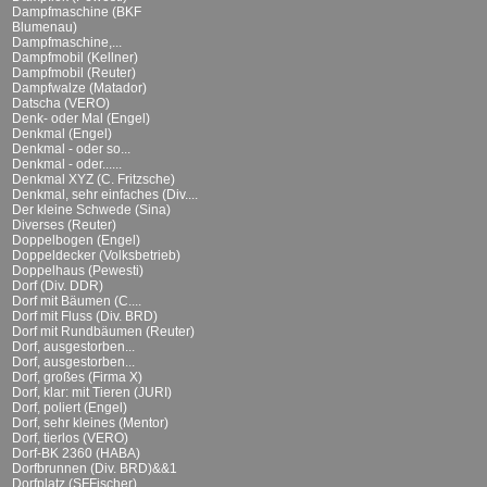
Dampfmaschine (BKF
Blumenau)
Dampfmaschine,...
Dampfmobil (Kellner)
Dampfmobil (Reuter)
Dampfwalze (Matador)
Datscha (VERO)
Denk- oder Mal (Engel)
Denkmal (Engel)
Denkmal - oder so...
Denkmal - oder......
Denkmal XYZ (C. Fritzsche)
Denkmal, sehr einfaches (Div....
Der kleine Schwede (Sina)
Diverses (Reuter)
Doppelbogen (Engel)
Doppeldecker (Volksbetrieb)
Doppelhaus (Pewesti)
Dorf (Div. DDR)
Dorf mit Bäumen (C....
Dorf mit Fluss (Div. BRD)
Dorf mit Rundbäumen (Reuter)
Dorf, ausgestorben...
Dorf, ausgestorben...
Dorf, großes (Firma X)
Dorf, klar: mit Tieren (JURI)
Dorf, poliert (Engel)
Dorf, sehr kleines (Mentor)
Dorf, tierlos (VERO)
Dorf-BK 2360 (HABA)
Dorfbrunnen (Div. BRD)&&1
Dorfplatz (SFFischer)