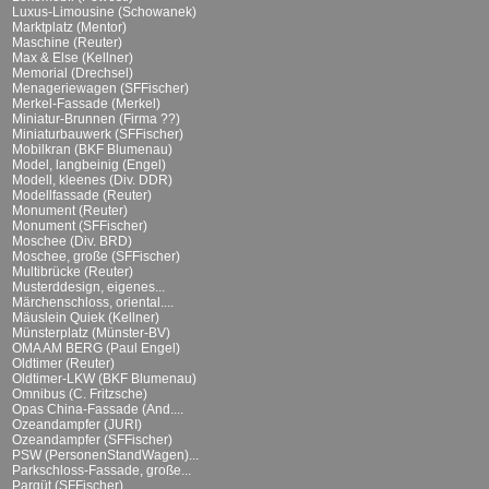
Luxus-Limousine (Schowanek)
Marktplatz (Mentor)
Maschine (Reuter)
Max & Else (Kellner)
Memorial (Drechsel)
Menageriewagen (SFFischer)
Merkel-Fassade (Merkel)
Miniatur-Brunnen (Firma ??)
Miniaturbauwerk (SFFischer)
Mobilkran (BKF Blumenau)
Model, langbeinig (Engel)
Modell, kleenes (Div. DDR)
Modellfassade (Reuter)
Monument (Reuter)
Monument (SFFischer)
Moschee (Div. BRD)
Moschee, große (SFFischer)
Multibrücke (Reuter)
Musterddesign, eigenes...
Märchenschloss, oriental....
Mäuslein Quiek (Kellner)
Münsterplatz (Münster-BV)
OMA AM BERG (Paul Engel)
Oldtimer (Reuter)
Oldtimer-LKW (BKF Blumenau)
Omnibus (C. Fritzsche)
Opas China-Fassade (And....
Ozeandampfer (JURI)
Ozeandampfer (SFFischer)
PSW (PersonenStandWagen)...
Parkschloss-Fassade, große...
Parqüt (SFFischer)