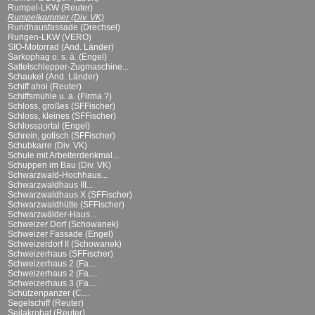
Rumpel-LKW (Reuter)
Rumpelkammer (Div. VK)
Rundhausfassade (Drechsel)
Rungen-LKW (VERO)
SIO-Motorrad (And. Länder)
Sarkophag o. s. ä. (Engel)
Sattelschlepper-Zugmaschine...
Schaukel (And. Länder)
Schiff ahoi (Reuter)
Schiffsmühle u. a. (Firma ?)
Schloss, großes (SFFischer)
Schloss, kleines (SFFischer)
Schlossportal (Engel)
Schrein, gotisch (SFFischer)
Schubkarre (Div. VK)
Schule mit Arbeiterdenkmal...
Schuppen im Bau (Div. VK)
Schwarzwald-Hochhaus...
Schwarzwaldhaus III...
Schwarzwaldhaus X (SFFischer)
Schwarzwaldhütte (SFFischer)
Schwarzwälder-Haus...
Schweizer Dorf (Schowanek)
Schweizer Fassade (Engel)
Schweizerdorf II (Schowanek)
Schweizerhaus (SFFischer)
Schweizerhaus 2 (Fa....
Schweizerhaus 2 (Fa....
Schweizerhaus 3 (Fa....
Schützenpanzer (C....
Segelschiff (Reuter)
Seilakrobat (Reuter)