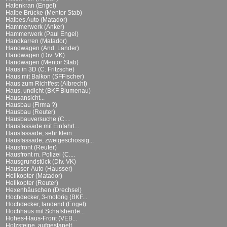
Hafenkran (Engel)
Halbe Brücke (Mentor Stab)
Halbes Auto (Matador)
Hammerwerk (Anker)
Hammerwerk (Paul Engel)
Handkarren (Matador)
Handwagen (And. Länder)
Handwagen (Div. VK)
Handwagen (Mentor Stab)
Haus in 3D (C. Fritzsche)
Haus mit Balkon (SFFischer)
Haus zum Richtfest (Albrecht)
Haus, undicht (BKF Blumenau)
Hausansicht...
Hausbau (Firma ?)
Hausbau (Reuter)
Hausbauversuche (C....
Hausfassade mit Einfahrt...
Hausfassade, sehr klein...
Hausfassade, zweigeschossig...
Hausfront (Reuter)
Hausfront m. Polizei (C....
Hausgrundstück (Div. VK)
Hausser-Auto (Hausser)
Helikopter (Matador)
Helikopter (Reuter)
Hexenhäuschen (Drechsel)
Hochdecker, 3-motorig (BKF...
Hochdecker, landend (Engel)
Hochhaus mit Schafsherde...
Hohes-Haus-Front (VEB...
Holzsteine, aufgestapelt...