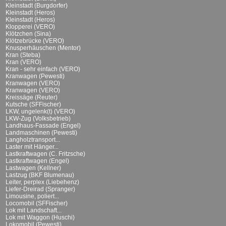
Kleinstadt (Burgdorfer)
Kleinstadt (Heros)
Kleinstadt (Heros)
Klopperei (VERO)
Klötzchen (Sina)
Klötzebrücke (VERO)
Knusperhäuschen (Mentor)
Kran (Steba)
Kran (VERO)
Kran - sehr einfach (VERO)
Kranwagen (Pewesti)
Kranwagen (VERO)
Kranwagen (VERO)
Kreissäge (Reuter)
Kutsche (SFFischer)
LKW, ungelenk(t) (VERO)
LKW-Zug (Volksbetrieb)
Landhaus-Fassade (Engel)
Landmaschinen (Pewesti)
Langholztransport...
Laster mit Hänger...
Lastkraftwagen (C. Fritzsche)
Lastkraftwagen (Engel)
Lastwagen (Kellner)
Lastzug (BKF Blumenau)
Leiter, perplex (Liebehenz)
Liefer-Dreirad (Spranger)
Limousine, poliert...
Locomobil (SFFischer)
Lok mit Landschaft...
Lok mit Waggon (Huschi)
Lokomobil (Pewesti)