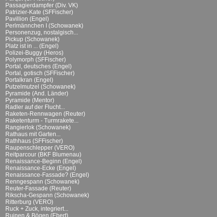
Passagierdampfer (Div. VK)
Patrizier-Kate (SFFischer)
Pavillion (Engel)
Perlmännchen I (Schowanek)
Personenzug, nostalgisch...
Pickup (Schowanek)
Platz ist in ... (Engel)
Polizei-Buggy (Heros)
Polymorph (SFFischer)
Portal, deutsches (Engel)
Portal, gotisch (SFFischer)
Portalkran (Engel)
Putzelmutzel (Schowanek)
Pyramide (And. Länder)
Pyramide (Mentor)
Radler auf der Flucht...
Raketen-Rennwagen (Reuter)
Raketenturm - Turmrakete...
Rangierlok (Schowanek)
Rathaus mit Garten...
Rathhaus (SFFischer)
Raupenschlepper (VERO)
Reitparcour (BKF Blumenau)
Renaissance-Beginn (Engel)
Renaissance-Ecke (Engel)
Renaissance-Fassade? (Engel)
Renngespann (Schowanek)
Reuter-Fassade (Reuter)
Rikscha-Gespann (Schowanek)
Ritterburg (VERO)
Ruck + Zuck, integriert...
Ruinen & Bögen (Ebert)