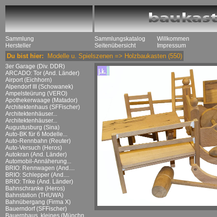
Sammlung
Sammlungskatalog
Willkommen
Hersteller
Seitenübersicht
Impressum
Du bist hier:
Modelle u. Spielszenen
=>
Holzbaukasten
(550)
3er Garage (Div. DDR)
ARCADO: Tor (And. Länder)
Airport (Eichhorn)
Alpendorf III (Schowanek)
Ampelsteürung (VERO)
Apothekerwaage (Matador)
Architektenhaus (SFFischer)
Architektenhäuser...
Architektenhäuser...
Augustusburg (Sina)
Auto-BK für 6 Modelle...
Auto-Rennbahn (Reuter)
Auto-Versuch (Heros)
Autokran (And. Länder)
Automobil-Annäherung...
BRIO: Rennwagen (And....
BRIO: Schlepper (And....
BRIO: Trike (And. Länder)
Bahnschranke (Heros)
Bahnstation (THUWA)
Bahnübergang (Firma X)
Bauerndorf (SFFischer)
Bauernhaus, kleines (Münchn....