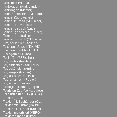
Tankstelle (VERO)
Tankwagen (And. Länder)
Tankwagen (Mentor)
Teigrührmaschine (Matador)
Tempel (Schowanek)
Tempel in Rosa (SFFischer)
Tempel, babylonisch...
Tempel, deutsch (Engel)
Tempel, griechisch (Reuter)
Tempel, quadratisch...
Tempel, römisch (SFFischer)
Tim, persönlich (Kellner)
Tisch und Sessel (Div. VK)
Tisch und Stühle (ALLBA)
Tischgarnitur (Sina)
Tor im Tor (SFFischer)
Tor, buntes (Reuter)
Tor, einfaches (Karl Louis...
Tor, gekünstelt (And....
Tor, karges (Mentor)
Tor, klassisch-römisch...
Tor, romanisch (Reuter)
Tor, schwungvolles...
Torbogen, kleiner (Engel)
Touristen-Zug (Volksbetrieb)
Trabantenstadt 117 (HABA)
Traktor (Baufix)
Traktor mit Bushänger (C....
Traktor mit Fahrer (Reuter)
Traktor mit Hänger (Kellner)
Traktor, motorisiert (VERO)
Traktorgespann (Bittner)