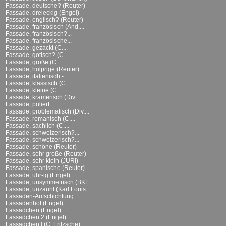
Fassade, deutsche? (Reuter)
Fassade, dreieckig (Engel)
Fassade, englisch? (Reuter)
Fassade, französisch (And....
Fassade, französisch?...
Fassade, französische...
Fassade, gezackt (C....
Fassade, gotisch? (C....
Fassade, große (C....
Fassade, holprige (Reuter)
Fassade, italienisch -...
Fassade, klassisch (C....
Fassade, kleine (C....
Fassade, kramerisch (Div....
Fassade, poliert...
Fassade, problematisch (Div....
Fassade, romanisch (C....
Fassade, sachlich (C....
Fassade, schweizerisch?...
Fassade, schweizerisch?...
Fassade, schöne (Reuter)
Fassade, sehr große (Reuter)
Fassade, sehr klein (JURI)
Fassade, spanische (Reuter)
Fassade, uhr-ig (Engel)
Fassade, unsymmetrisch (BKF...
Fassade, unzäunt (Karl Louis...
Fassaden-Aufschichtung...
Fassadenhof (Engel)
Fassädchen (Engel)
Fassädchen 2 (Engel)
Fassädchen I (C. Fritzsche)