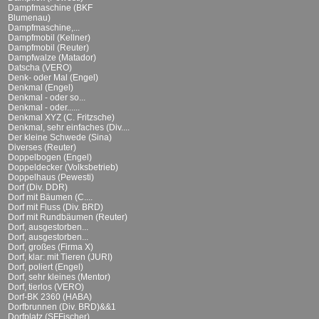
Dampfmaschine (BKF
Blumenau)
Dampfmaschine,...
Dampfmobil (Kellner)
Dampfmobil (Reuter)
Dampfwalze (Matador)
Datscha (VERO)
Denk- oder Mal (Engel)
Denkmal (Engel)
Denkmal - oder so...
Denkmal - oder......
Denkmal XYZ (C. Fritzsche)
Denkmal, sehr einfaches (Div....
Der kleine Schwede (Sina)
Diverses (Reuter)
Doppelbogen (Engel)
Doppeldecker (Volksbetrieb)
Doppelhaus (Pewesti)
Dorf (Div. DDR)
Dorf mit Bäumen (C....
Dorf mit Fluss (Div. BRD)
Dorf mit Rundbäumen (Reuter)
Dorf, ausgestorben...
Dorf, ausgestorben...
Dorf, großes (Firma X)
Dorf, klar: mit Tieren (JURI)
Dorf, poliert (Engel)
Dorf, sehr kleines (Mentor)
Dorf, tierlos (VERO)
Dorf-BK 2360 (HABA)
Dorfbrunnen (Div. BRD)&&1
Dorfplatz (SFFischer)