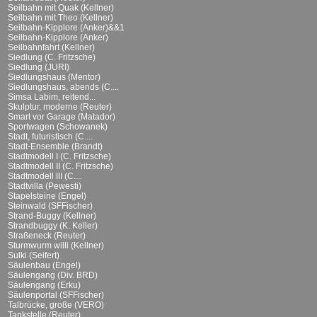
Seilbahn mit Quak (Kellner)
Seilbahn mit Theo (Kellner)
Seilbahn-Kipplore (Anker)&&1
Seilbahn-Kipplore (Anker)
Seilbahnfahrt (Kellner)
Siedlung (C. Fritzsche)
Siedlung (JURI)
Siedlungshaus (Mentor)
Siedlungshaus, abends (C....
Simsa Labim, reitend...
Skulptur, moderne (Reuter)
Smart vor Garage (Matador)
Sportwagen (Schowanek)
Stadt, futuristisch (C....
Stadt-Ensemble (Brandt)
Stadtmodell I (C. Fritzsche)
Stadtmodell II (C. Fritzsche)
Stadtmodell III (C....
Stadtvilla (Pewesti)
Stapelsteine (Engel)
Steinwald (SFFischer)
Strand-Buggy (Kellner)
Strandbuggy (K. Keller)
Straßeneck (Reuter)
Sturmwurm willi (Kellner)
Sulki (Seifert)
Säulenbau (Engel)
Säulengang (Div. BRD)
Säulengang (Erku)
Säulenportal (SFFischer)
Talbrücke, große (VERO)
Tankstelle (Reuter)