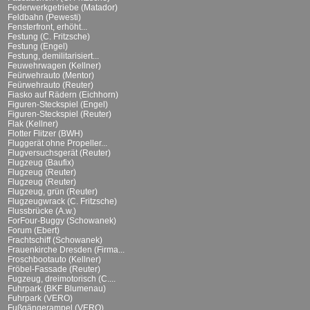
Federwerkgetriebe (Matador)
Feldbahn (Pewesti)
Fensterfront, erhöht...
Festung (C. Fritzsche)
Festung (Engel)
Festung, demilitarisiert...
Feuwehrwagen (Kellner)
Feürwehrauto (Mentor)
Feürwehrauto (Reuter)
Fiasko auf Rädern (Eichhorn)
Figuren-Steckspiel (Engel)
Figuren-Steckspiel (Reuter)
Flak (Kellner)
Flotter Flitzer (BWH)
Fluggerät ohne Propeller...
Flugversuchsgerät (Reuter)
Flugzeug (Baufix)
Flugzeug (Reuter)
Flugzeug (Reuter)
Flugzeug, grün (Reuter)
Flugzeugwrack (C. Fritzsche)
Flussbrücke (A.w.)
ForFour-Buggy (Schowanek)
Forum (Ebert)
Frachtschiff (Schowanek)
Frauenkirche Dresden (Firma...
Froschbootauto (Kellner)
Fröbel-Fassade (Reuter)
Fugzeug, dreimotorisch (C....
Fuhrpark (BKF Blumenau)
Fuhrpark (VERO)
Fußgängerampel (VERO)