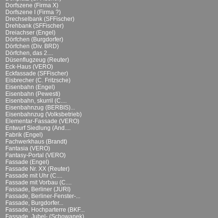
Dorfszene (Firma X)
Dorfszene I (Firma ?)
Drechselbank (SFFischer)
Drehbank (SFFischer)
Dreiachser (Engel)
Dörfchen (Burgdorfer)
Dörfchen (Div. BRD)
Dörfchen, das 2....
Düsenflugzeug (Reuter)
Eck-Haus (VERO)
Eckfassade (SFFischer)
Eisbrecher (C. Fritzsche)
Eisenbahn (Engel)
Eisenbahn (Pewesti)
Eisenbahn, skurril (C....
Eisenbahnzug (BERBIS)...
Eisenbahnzug (Volksbetrieb)
Elementar-Fassade (VERO)
Entwurf Siedlung (And....
Fabrik (Engel)
Fachwerkhaus (Brandt)
Fantasia (VERO)
Fantasy-Portal (VERO)
Fassade (Engel)
Fassade Nr. XX (Reuter)
Fassade mit Uhr (C....
Fassade mit Vorbau (C....
Fassade, Berliner (JURI)
Fassade, Berliner-Fenster-...
Fassade, Burgdorfer...
Fassade, Hochparterre (BKF...
Fassade, Jubel- (Schowanek)