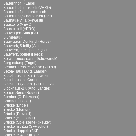
Bauernhof II (Engel)
Bauernhof, fränkisch (VERO)
Bauernhof, niederdeutsch...
Bauernhof, schematisch (And....
Bauhaus-Villa (Pewesti)
Baustelle (VERO)
Baustelle II (VERO)
Bauwagen-Auto (BKF
Blumenau)
Bauwagen-Denkmal (Heros)
Bauwerk, 5-teilig (And....
Bauwerk, leicht poliert (Paul...
Bauwerk, poliert (Heros)
Beiwagengespann (Schowanek)
Bergfestung (Engel)
Berliner-Fenster-Messe (VERO)
Beton-Haus (And. Länder)
Blockhaus mit Bär (Pewesti)
Blockhaus mit Garten...
Blockhaus, Alpen- (VERHOFA)
Blockhaus-BK (And. Länder)
Bogen-Serie (Reuter)
Bomber (C. Fritzsche)
Brunnen (Holler)
Brücke (Engel)
Brücke (Mentor)
Brücke (Pewesti)
Brücke (SFFischer)
Brücke (Spielszene) (Reuter)
Brücke mit Zug (SFFischer)
Brücke, doppelt (BKF...
Brücke, etwas stilisiert...