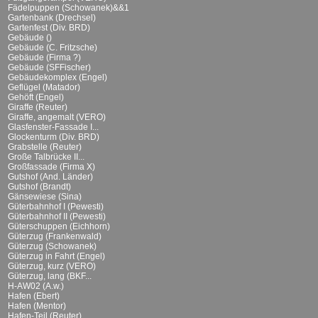
Fädelpuppen (Schowanek)&&1
Gartenbank (Drechsel)
Gartenfest (Div. BRD)
Gebäude ()
Gebäude (C. Fritzsche)
Gebäude (Firma ?)
Gebäude (SFFischer)
Gebäudekomplex (Engel)
Geflügel (Matador)
Gehöft (Engel)
Giraffe (Reuter)
Giraffe, angemalt (VERO)
Glasfenster-Fassade I...
Glockenturm (Div. BRD)
Grabstelle (Reuter)
Große Talbrücke II...
Großfassade (Firma X)
Gutshof (And. Länder)
Gutshof (Brandt)
Gänsewiese (Sina)
Güterbahnhof I (Pewesti)
Güterbahnhof II (Pewesti)
Güterschuppen (Eichhorn)
Güterzug (Frankenwald)
Güterzug (Schowanek)
Güterzug in Fahrt (Engel)
Güterzug, kurz (VERO)
Güterzug, lang (BKF...
H-AW02 (A.w.)
Hafen (Ebert)
Hafen (Mentor)
Hafen-Teil (Reuter)