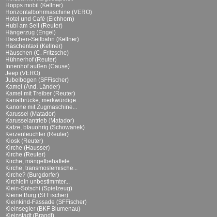
Hopps mobil (Kellner)
Horizontalbohrmaschine (VERO)
Hotel und Café (Eichhorn)
Hubi am Seil (Reuter)
Hängerzug (Engel)
Häschen-Seilbahn (Kellner)
Häschentaxi (Kellner)
Häuschen (C. Fritzsche)
Hühnerhof (Reuter)
Innenhof außen (Cause)
Jeep (VERO)
Jubelbogen (SFFischer)
Kamel (And. Länder)
Kamel mit Treiber (Reuter)
Kanalbrücke, merkwürdige...
Kanone mit Zugmaschine...
Karussel (Matador)
Karusselantrieb (Matador)
Katze, blauohrig (Schowanek)
Kerzenleuchter (Reuter)
Kiosk (Reuter)
Kirche (Hausser)
Kirche (Reuter)
Kirche, mängelbehaftete...
Kirche, transmoslemische...
Kirche? (Burgdorfer)
Kirchlein unbestimmter...
Klein-Sotschi (Spielzeug)
Kleine Burg (SFFischer)
Kleinkind-Fassade (SFFischer)
Kleinsegler (BKF Blumenau)
Kleinstadt (Brandt)