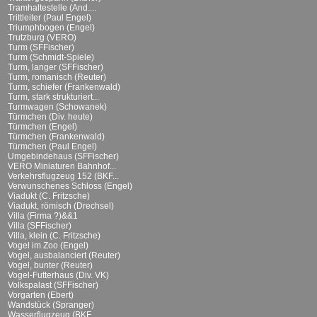
Tramhaltestelle (And....
Trittleiter (Paul Engel)
Triumphbogen (Engel)
Trutzburg (VERO)
Turm (SFFischer)
Turm (Schmidt-Spiele)
Turm, langer (SFFischer)
Turm, romanisch (Reuter)
Turm, schiefer (Frankenwald)
Turm, stark strukturiert...
Turmwagen (Schowanek)
Türmchen (Div. heute)
Türmchen (Engel)
Türmchen (Frankenwald)
Türmchen (Paul Engel)
Umgebindehaus (SFFischer)
VERO Miniaturen Bahnhof...
Verkehrsflugzeug 152 (BKF...
Verwunschenes Schloss (Engel)
Viadukt (C. Fritzsche)
Viadukt, römisch (Drechsel)
Villa (Firma ?)&&1
Villa (SFFischer)
Villa, klein (C. Fritzsche)
Vogel im Zoo (Engel)
Vogel, ausbalanciert (Reuter)
Vogel, bunter (Reuter)
Vogel-Futterhaus (Div. VK)
Volkspalast (SFFischer)
Vorgarten (Ebert)
Wandstück (Spranger)
Wasserflugzeug (BKF