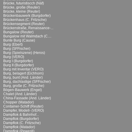
Brücke, futuristiscch (Näf)
Brücke, große (Reuter)
Brücke, kleine (Reuter)
Brückenbauwerk (Burgdorfer)
Brückenhaus (C. Fritzsche)
Brückensegment (Reuter)
Brückenstraße, Renaissance-...
Bungalow (Reuter)
Bungalow mit Walmdach (C....
Bunte Burg (Cause)
Burg (Ebert)
Burg (SFFischer)
Burg (Spielszene) (Heros)
Burg (VERO)
Burg I (Burgdorfer)
Burg II (Burgdorfer)
Burg mit Inventar (VERO)
Burg, belagert (Eichhorn)
Burg, bunt (And. Länder)
Burg, dachlastige (SFFischer)
Burg, große (C. Fritzsche)
Bögen-Bauwerk (Engel)
Chalet (And. Länder)
China-Fassade (And. Länder)
Chopper (Matador)
Container-Schiff (Reuter)
Dampfer, Modell- (VERO)
Dampflok & Bahnhof...
Dampflok (Burgdorfer)
Dampflok (C. Fritzsche)
Dampflok (Matador)
Dampflok (Pewesti)