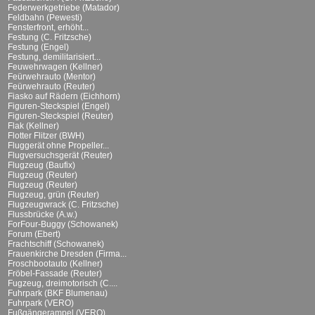
Federwerkgetriebe (Matador)
Feldbahn (Pewesti)
Fensterfront, erhöht...
Festung (C. Fritzsche)
Festung (Engel)
Festung, demilitarisiert...
Feuwehrwagen (Kellner)
Feürwehrauto (Mentor)
Feürwehrauto (Reuter)
Fiasko auf Rädern (Eichhorn)
Figuren-Steckspiel (Engel)
Figuren-Steckspiel (Reuter)
Flak (Kellner)
Flotter Flitzer (BWH)
Fluggerät ohne Propeller...
Flugversuchsgerät (Reuter)
Flugzeug (Baufix)
Flugzeug (Reuter)
Flugzeug (Reuter)
Flugzeug, grün (Reuter)
Flugzeugwrack (C. Fritzsche)
Flussbrücke (A.w.)
ForFour-Buggy (Schowanek)
Forum (Ebert)
Frachtschiff (Schowanek)
Frauenkirche Dresden (Firma...
Froschbootauto (Kellner)
Fröbel-Fassade (Reuter)
Fugzeug, dreimotorisch (C....
Fuhrpark (BKF Blumenau)
Fuhrpark (VERO)
Fußgängerampel (VERO)