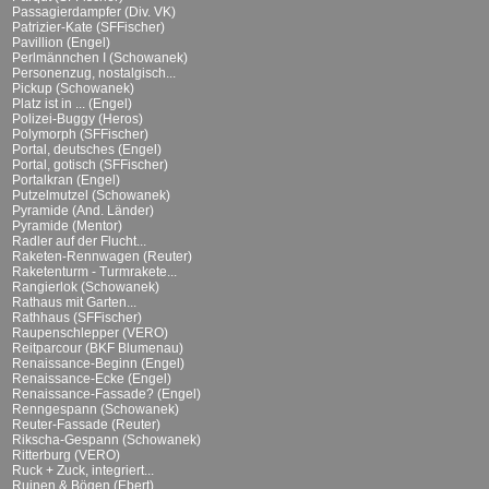
Passagierdampfer (Div. VK)
Patrizier-Kate (SFFischer)
Pavillion (Engel)
Perlmännchen I (Schowanek)
Personenzug, nostalgisch...
Pickup (Schowanek)
Platz ist in ... (Engel)
Polizei-Buggy (Heros)
Polymorph (SFFischer)
Portal, deutsches (Engel)
Portal, gotisch (SFFischer)
Portalkran (Engel)
Putzelmutzel (Schowanek)
Pyramide (And. Länder)
Pyramide (Mentor)
Radler auf der Flucht...
Raketen-Rennwagen (Reuter)
Raketenturm - Turmrakete...
Rangierlok (Schowanek)
Rathaus mit Garten...
Rathhaus (SFFischer)
Raupenschlepper (VERO)
Reitparcour (BKF Blumenau)
Renaissance-Beginn (Engel)
Renaissance-Ecke (Engel)
Renaissance-Fassade? (Engel)
Renngespann (Schowanek)
Reuter-Fassade (Reuter)
Rikscha-Gespann (Schowanek)
Ritterburg (VERO)
Ruck + Zuck, integriert...
Ruinen & Bögen (Ebert)