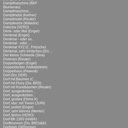
Dampfmaschine (BKF
Blumenau)
Dampfmaschine,...
Dampfmobil (Kellner)
Dampfmobil (Reuter)
Dampfwalze (Matador)
Datscha (VERO)
Denk- oder Mal (Engel)
Denkmal (Engel)
Denkmal - oder so...
Denkmal - oder......
Denkmal XYZ (C. Fritzsche)
Denkmal, sehr einfaches (Div....
Der kleine Schwede (Sina)
Diverses (Reuter)
Doppelbogen (Engel)
Doppeldecker (Volksbetrieb)
Doppelhaus (Pewesti)
Dorf (Div. DDR)
Dorf mit Bäumen (C....
Dorf mit Fluss (Div. BRD)
Dorf mit Rundbäumen (Reuter)
Dorf, ausgestorben...
Dorf, ausgestorben...
Dorf, großes (Firma X)
Dorf, klar: mit Tieren (JURI)
Dorf, poliert (Engel)
Dorf, sehr kleines (Mentor)
Dorf, tierlos (VERO)
Dorf-BK 2360 (HABA)
Dorfbrunnen (Div. BRD)&&1
Dorfplatz (SFFischer)