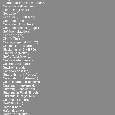
Fädelpuppen (Schowanek)&&1
Gartenbank (Drechsel)
Gartenfest (Div. BRD)
Gebäude ()
Gebäude (C. Fritzsche)
Gebäude (Firma ?)
Gebäude (SFFischer)
Gebäudekomplex (Engel)
Geflügel (Matador)
Gehöft (Engel)
Giraffe (Reuter)
Giraffe, angemalt (VERO)
Glasfenster-Fassade I...
Glockenturm (Div. BRD)
Grabstelle (Reuter)
Große Talbrücke II...
Großfassade (Firma X)
Gutshof (And. Länder)
Gutshof (Brandt)
Gänsewiese (Sina)
Güterbahnhof I (Pewesti)
Güterbahnhof II (Pewesti)
Güterschuppen (Eichhorn)
Güterzug (Frankenwald)
Güterzug (Schowanek)
Güterzug in Fahrt (Engel)
Güterzug, kurz (VERO)
Güterzug, lang (BKF...
H-AW02 (A.w.)
Hafen (Ebert)
Hafen (Mentor)
Hafen-Teil (Reuter)