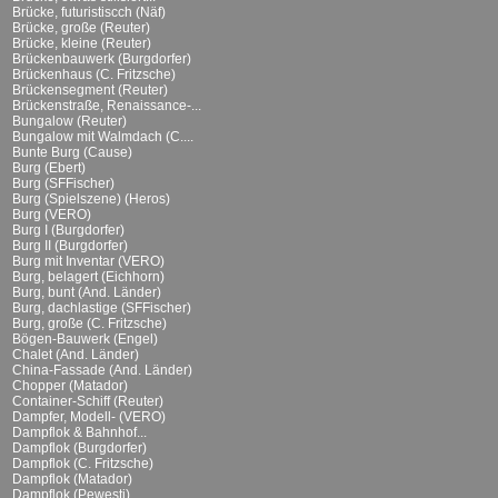
Brücke, futuristiscch (Näf)
Brücke, große (Reuter)
Brücke, kleine (Reuter)
Brückenbauwerk (Burgdorfer)
Brückenhaus (C. Fritzsche)
Brückensegment (Reuter)
Brückenstraße, Renaissance-...
Bungalow (Reuter)
Bungalow mit Walmdach (C....
Bunte Burg (Cause)
Burg (Ebert)
Burg (SFFischer)
Burg (Spielszene) (Heros)
Burg (VERO)
Burg I (Burgdorfer)
Burg II (Burgdorfer)
Burg mit Inventar (VERO)
Burg, belagert (Eichhorn)
Burg, bunt (And. Länder)
Burg, dachlastige (SFFischer)
Burg, große (C. Fritzsche)
Bögen-Bauwerk (Engel)
Chalet (And. Länder)
China-Fassade (And. Länder)
Chopper (Matador)
Container-Schiff (Reuter)
Dampfer, Modell- (VERO)
Dampflok & Bahnhof...
Dampflok (Burgdorfer)
Dampflok (C. Fritzsche)
Dampflok (Matador)
Dampflok (Pewesti)