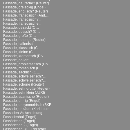
Fassade, deutsche? (Reuter)
Fassade, dreieckig (Engel)
Fassade, englisch? (Reuter)
Fassade, französisch (And....
Fassade, französisch?...
Fassade, französische...
Fassade, gezackt (C....
Fassade, gotisch? (C....
Fassade, große (C....
Fassade, holprige (Reuter)
Fassade, italienisch -...
Fassade, klassisch (C....
Fassade, kleine (C....
Fassade, kramerisch (Div....
Fassade, poliert...
Fassade, problematisch (Div....
Fassade, romanisch (C....
Fassade, sachlich (C....
Fassade, schweizerisch?...
Fassade, schweizerisch?...
Fassade, schöne (Reuter)
Fassade, sehr große (Reuter)
Fassade, sehr klein (JURI)
Fassade, spanische (Reuter)
Fassade, uhr-ig (Engel)
Fassade, unsymmetrisch (BKF...
Fassade, unzäunt (Karl Louis...
Fassaden-Aufschichtung...
Fassadenhof (Engel)
Fassädchen (Engel)
Fassädchen 2 (Engel)
Fassädchen I (C. Fritzsche)