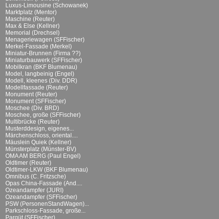
Luxus-Limousine (Schowanek)
Marktplatz (Mentor)
Maschine (Reuter)
Max & Else (Kellner)
Memorial (Drechsel)
Menageriewagen (SFFischer)
Merkel-Fassade (Merkel)
Miniatur-Brunnen (Firma ??)
Miniaturbauwerk (SFFischer)
Mobilkran (BKF Blumenau)
Model, langbeinig (Engel)
Modell, kleenes (Div. DDR)
Modellfassade (Reuter)
Monument (Reuter)
Monument (SFFischer)
Moschee (Div. BRD)
Moschee, große (SFFischer)
Multibrücke (Reuter)
Musterddesign, eigenes...
Märchenschloss, oriental....
Mäuslein Quiek (Kellner)
Münsterplatz (Münster-BV)
OMA AM BERG (Paul Engel)
Oldtimer (Reuter)
Oldtimer-LKW (BKF Blumenau)
Omnibus (C. Fritzsche)
Opas China-Fassade (And....
Ozeandampfer (JURI)
Ozeandampfer (SFFischer)
PSW (PersonenStandWagen)...
Parkschloss-Fassade, große...
Parqüt (SFFischer)