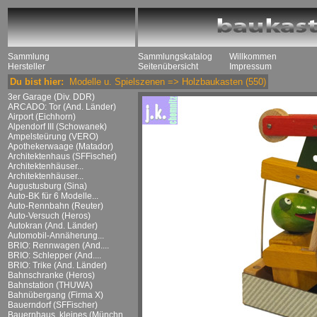
Sammlung
Sammlungskatalog
Willkommen
Hersteller
Seitenübersicht
Impressum
Du bist hier:
Modelle u. Spielszenen
=>
Holzbaukasten
(550)
3er Garage (Div. DDR)
ARCADO: Tor (And. Länder)
Airport (Eichhorn)
Alpendorf III (Schowanek)
Ampelsteürung (VERO)
Apothekerwaage (Matador)
Architektenhaus (SFFischer)
Architektenhäuser...
Architektenhäuser...
Augustusburg (Sina)
Auto-BK für 6 Modelle...
Auto-Rennbahn (Reuter)
Auto-Versuch (Heros)
Autokran (And. Länder)
Automobil-Annäherung...
BRIO: Rennwagen (And....
BRIO: Schlepper (And....
BRIO: Trike (And. Länder)
Bahnschranke (Heros)
Bahnstation (THUWA)
Bahnübergang (Firma X)
Bauerndorf (SFFischer)
Bauernhaus, kleines (Münchn....