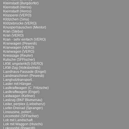
Kleinstadt (Burgdorfer)
Kleinstadt (Heros)
Kleinstadt (Heros)
Klopperei (VERO)
Klötzchen (Sina)
Klötzebrücke (VERO)
Knusperhäuschen (Mentor)
Kran (Steba)
Kran (VERO)
Kran - sehr einfach (VERO)
Kranwagen (Pewesti)
Kranwagen (VERO)
Kranwagen (VERO)
Kreissäge (Reuter)
Kutsche (SFFischer)
LKW, ungelenk(t) (VERO)
LKW-Zug (Volksbetrieb)
Landhaus-Fassade (Engel)
Landmaschinen (Pewesti)
Langholztransport...
Laster mit Hänger...
Lastkraftwagen (C. Fritzsche)
Lastkraftwagen (Engel)
Lastwagen (Kellner)
Lastzug (BKF Blumenau)
Leiter, perplex (Liebehenz)
Liefer-Dreirad (Spranger)
Limousine, poliert...
Locomobil (SFFischer)
Lok mit Landschaft...
Lok mit Waggon (Huschi)
Lokomobil (Pewesti)