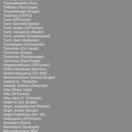
Tramhaltestelle (And....
Trittleiter (Paul Engel)
Triumphbogen (Engel)
Trutzburg (VERO)
Turm (SFFischer)
Turm (Schmidt-Spiele)
Turm, langer (SFFischer)
Turm, romanisch (Reuter)
Turm, schiefer (Frankenwald)
Turm, stark strukturiert...
Turmwagen (Schowanek)
Türmchen (Div. heute)
Türmchen (Engel)
Türmchen (Frankenwald)
Türmchen (Paul Engel)
Umgebindehaus (SFFischer)
VERO Miniaturen Bahnhof...
Verkehrsflugzeug 152 (BKF...
Verwunschenes Schloss (Engel)
Viadukt (C. Fritzsche)
Viadukt, römisch (Drechsel)
Villa (Firma ?)&&1
Villa (SFFischer)
Villa, klein (C. Fritzsche)
Vogel im Zoo (Engel)
Vogel, ausbalanciert (Reuter)
Vogel, bunter (Reuter)
Vogel-Futterhaus (Div. VK)
Volkspalast (SFFischer)
Vorgarten (Ebert)
Wandstück (Spranger)
Wasserflugzeug (BKF