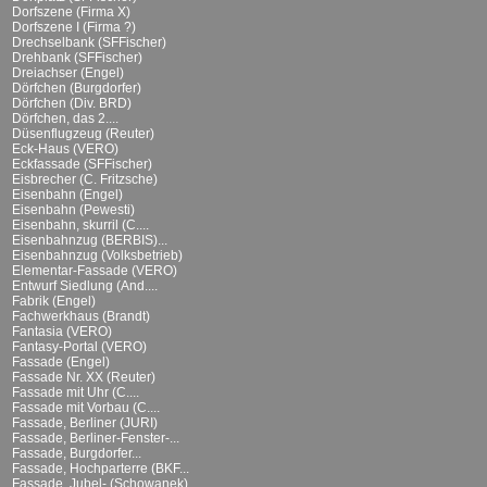
Dorfszene (Firma X)
Dorfszene I (Firma ?)
Drechselbank (SFFischer)
Drehbank (SFFischer)
Dreiachser (Engel)
Dörfchen (Burgdorfer)
Dörfchen (Div. BRD)
Dörfchen, das 2....
Düsenflugzeug (Reuter)
Eck-Haus (VERO)
Eckfassade (SFFischer)
Eisbrecher (C. Fritzsche)
Eisenbahn (Engel)
Eisenbahn (Pewesti)
Eisenbahn, skurril (C....
Eisenbahnzug (BERBIS)...
Eisenbahnzug (Volksbetrieb)
Elementar-Fassade (VERO)
Entwurf Siedlung (And....
Fabrik (Engel)
Fachwerkhaus (Brandt)
Fantasia (VERO)
Fantasy-Portal (VERO)
Fassade (Engel)
Fassade Nr. XX (Reuter)
Fassade mit Uhr (C....
Fassade mit Vorbau (C....
Fassade, Berliner (JURI)
Fassade, Berliner-Fenster-...
Fassade, Burgdorfer...
Fassade, Hochparterre (BKF...
Fassade, Jubel- (Schowanek)