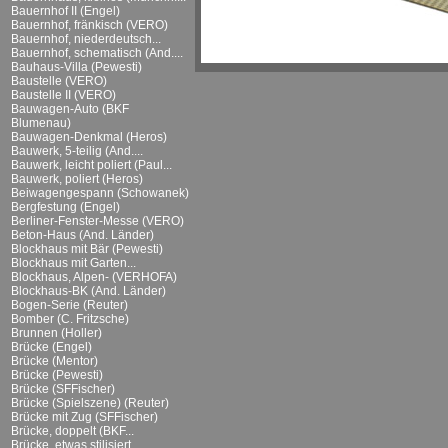
Bauernhof II (Engel)
Bauernhof, fränkisch (VERO)
Bauernhof, niederdeutsch...
Bauernhof, schematisch (And....
Bauhaus-Villa (Pewesti)
Baustelle (VERO)
Baustelle II (VERO)
Bauwagen-Auto (BKF
Blumenau)
Bauwagen-Denkmal (Heros)
Bauwerk, 5-teilig (And....
Bauwerk, leicht poliert (Paul...
Bauwerk, poliert (Heros)
Beiwagengespann (Schowanek)
Bergfestung (Engel)
Berliner-Fenster-Messe (VERO)
Beton-Haus (And. Länder)
Blockhaus mit Bär (Pewesti)
Blockhaus mit Garten...
Blockhaus, Alpen- (VERHOFA)
Blockhaus-BK (And. Länder)
Bogen-Serie (Reuter)
Bomber (C. Fritzsche)
Brunnen (Holler)
Brücke (Engel)
Brücke (Mentor)
Brücke (Pewesti)
Brücke (SFFischer)
Brücke (Spielszene) (Reuter)
Brücke mit Zug (SFFischer)
Brücke, doppelt (BKF...
Brücke, etwas stilisiert...