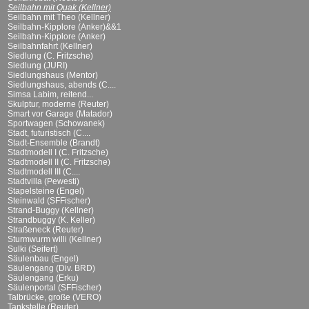
Seilbahn mit Quak (Kellner)
Seilbahn mit Theo (Kellner)
Seilbahn-Kipplore (Anker)&&1
Seilbahn-Kipplore (Anker)
Seilbahnfahrt (Kellner)
Siedlung (C. Fritzsche)
Siedlung (JURI)
Siedlungshaus (Mentor)
Siedlungshaus, abends (C....
Simsa Labim, reitend...
Skulptur, moderne (Reuter)
Smart vor Garage (Matador)
Sportwagen (Schowanek)
Stadt, futuristisch (C....
Stadt-Ensemble (Brandt)
Stadtmodell I (C. Fritzsche)
Stadtmodell II (C. Fritzsche)
Stadtmodell III (C....
Stadtvilla (Pewesti)
Stapelsteine (Engel)
Steinwald (SFFischer)
Strand-Buggy (Kellner)
Strandbuggy (K. Keller)
Straßeneck (Reuter)
Sturmwurm willi (Kellner)
Sulki (Seifert)
Säulenbau (Engel)
Säulengang (Div. BRD)
Säulengang (Erku)
Säulenportal (SFFischer)
Talbrücke, große (VERO)
Tankstelle (Reuter)