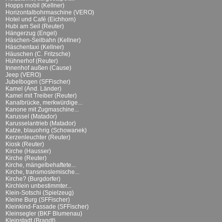
Hopps mobil (Kellner)
Horizontalbohrmaschine (VERO)
Hotel und Café (Eichhorn)
Hubi am Seil (Reuter)
Hängerzug (Engel)
Häschen-Seilbahn (Kellner)
Häschentaxi (Kellner)
Häuschen (C. Fritzsche)
Hühnerhof (Reuter)
Innenhof außen (Cause)
Jeep (VERO)
Jubelbogen (SFFischer)
Kamel (And. Länder)
Kamel mit Treiber (Reuter)
Kanalbrücke, merkwürdige...
Kanone mit Zugmaschine...
Karussel (Matador)
Karusselantrieb (Matador)
Katze, blauohrig (Schowanek)
Kerzenleuchter (Reuter)
Kiosk (Reuter)
Kirche (Hausser)
Kirche (Reuter)
Kirche, mängelbehaftete...
Kirche, transmoslemische...
Kirche? (Burgdorfer)
Kirchlein unbestimmter...
Klein-Sotschi (Spielzeug)
Kleine Burg (SFFischer)
Kleinkind-Fassade (SFFischer)
Kleinsegler (BKF Blumenau)
Kleinstadt (Brandt)