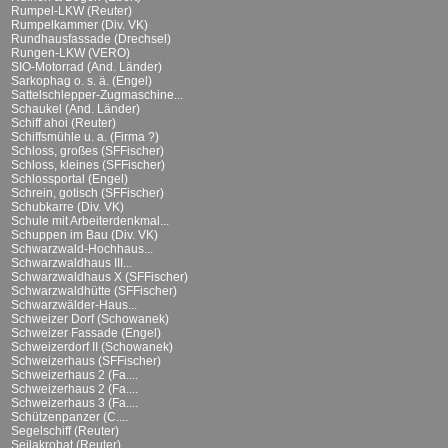
Rumpel-LKW (Reuter)
Rumpelkammer (Div. VK)
Rundhausfassade (Drechsel)
Rungen-LKW (VERO)
SIO-Motorrad (And. Länder)
Sarkophag o. s. ä. (Engel)
Sattelschlepper-Zugmaschine...
Schaukel (And. Länder)
Schiff ahoi (Reuter)
Schiffsmühle u. a. (Firma ?)
Schloss, großes (SFFischer)
Schloss, kleines (SFFischer)
Schlossportal (Engel)
Schrein, gotisch (SFFischer)
Schubkarre (Div. VK)
Schule mit Arbeiterdenkmal...
Schuppen im Bau (Div. VK)
Schwarzwald-Hochhaus...
Schwarzwaldhaus III...
Schwarzwaldhaus X (SFFischer)
Schwarzwaldhütte (SFFischer)
Schwarzwälder-Haus...
Schweizer Dorf (Schowanek)
Schweizer Fassade (Engel)
Schweizerdorf II (Schowanek)
Schweizerhaus (SFFischer)
Schweizerhaus 2 (Fa....
Schweizerhaus 2 (Fa....
Schweizerhaus 3 (Fa....
Schützenpanzer (C....
Segelschiff (Reuter)
Seilakrobat (Reuter)