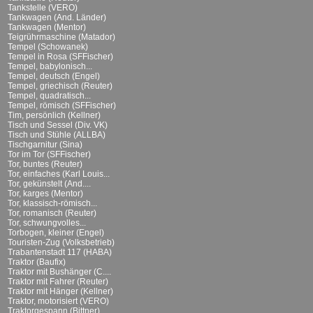
Tankstelle (VERO)
Tankwagen (And. Länder)
Tankwagen (Mentor)
Teigrührmaschine (Matador)
Tempel (Schowanek)
Tempel in Rosa (SFFischer)
Tempel, babylonisch...
Tempel, deutsch (Engel)
Tempel, griechisch (Reuter)
Tempel, quadratisch...
Tempel, römisch (SFFischer)
Tim, persönlich (Kellner)
Tisch und Sessel (Div. VK)
Tisch und Stühle (ALLBA)
Tischgarnitur (Sina)
Tor im Tor (SFFischer)
Tor, buntes (Reuter)
Tor, einfaches (Karl Louis...
Tor, gekünstelt (And....
Tor, karges (Mentor)
Tor, klassisch-römisch...
Tor, romanisch (Reuter)
Tor, schwungvolles...
Torbogen, kleiner (Engel)
Touristen-Zug (Volksbetrieb)
Trabantenstadt 117 (HABA)
Traktor (Baufix)
Traktor mit Bushänger (C....
Traktor mit Fahrer (Reuter)
Traktor mit Hänger (Kellner)
Traktor, motorisiert (VERO)
Traktorgespann (Bittner)