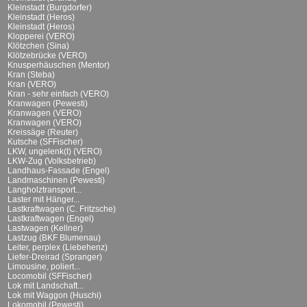
Kleinstadt (Burgdorfer)
Kleinstadt (Heros)
Kleinstadt (Heros)
Klopperei (VERO)
Klötzchen (Sina)
Klötzebrücke (VERO)
Knusperhäuschen (Mentor)
Kran (Steba)
Kran (VERO)
Kran - sehr einfach (VERO)
Kranwagen (Pewesti)
Kranwagen (VERO)
Kranwagen (VERO)
Kreissäge (Reuter)
Kutsche (SFFischer)
LKW, ungelenk(t) (VERO)
LKW-Zug (Volksbetrieb)
Landhaus-Fassade (Engel)
Landmaschinen (Pewesti)
Langholztransport...
Laster mit Hänger...
Lastkraftwagen (C. Fritzsche)
Lastkraftwagen (Engel)
Lastwagen (Kellner)
Lastzug (BKF Blumenau)
Leiter, perplex (Liebehenz)
Liefer-Dreirad (Spranger)
Limousine, poliert...
Locomobil (SFFischer)
Lok mit Landschaft...
Lok mit Waggon (Huschi)
Lokomobil (Pewesti)