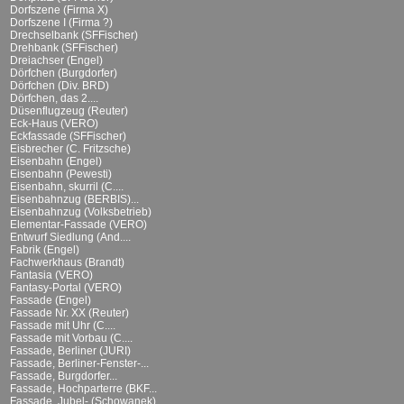
Dorfszene (Firma X)
Dorfszene I (Firma ?)
Drechselbank (SFFischer)
Drehbank (SFFischer)
Dreiachser (Engel)
Dörfchen (Burgdorfer)
Dörfchen (Div. BRD)
Dörfchen, das 2....
Düsenflugzeug (Reuter)
Eck-Haus (VERO)
Eckfassade (SFFischer)
Eisbrecher (C. Fritzsche)
Eisenbahn (Engel)
Eisenbahn (Pewesti)
Eisenbahn, skurril (C....
Eisenbahnzug (BERBIS)...
Eisenbahnzug (Volksbetrieb)
Elementar-Fassade (VERO)
Entwurf Siedlung (And....
Fabrik (Engel)
Fachwerkhaus (Brandt)
Fantasia (VERO)
Fantasy-Portal (VERO)
Fassade (Engel)
Fassade Nr. XX (Reuter)
Fassade mit Uhr (C....
Fassade mit Vorbau (C....
Fassade, Berliner (JURI)
Fassade, Berliner-Fenster-...
Fassade, Burgdorfer...
Fassade, Hochparterre (BKF...
Fassade, Jubel- (Schowanek)