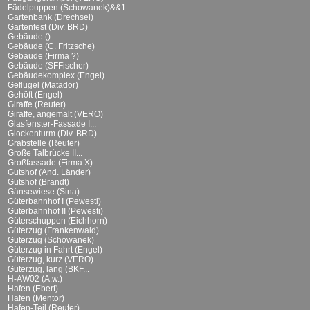
Fädelpuppen (Schowanek)&&1
Gartenbank (Drechsel)
Gartenfest (Div. BRD)
Gebäude ()
Gebäude (C. Fritzsche)
Gebäude (Firma ?)
Gebäude (SFFischer)
Gebäudekomplex (Engel)
Geflügel (Matador)
Gehöft (Engel)
Giraffe (Reuter)
Giraffe, angemalt (VERO)
Glasfenster-Fassade I...
Glockenturm (Div. BRD)
Grabstelle (Reuter)
Große Talbrücke II...
Großfassade (Firma X)
Gutshof (And. Länder)
Gutshof (Brandt)
Gänsewiese (Sina)
Güterbahnhof I (Pewesti)
Güterbahnhof II (Pewesti)
Güterschuppen (Eichhorn)
Güterzug (Frankenwald)
Güterzug (Schowanek)
Güterzug in Fahrt (Engel)
Güterzug, kurz (VERO)
Güterzug, lang (BKF...
H-AW02 (A.w.)
Hafen (Ebert)
Hafen (Mentor)
Hafen-Teil (Reuter)