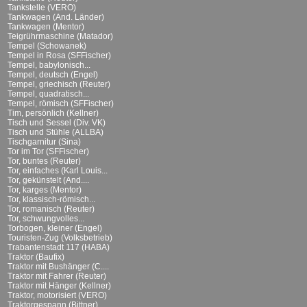
Tankstelle (VERO)
Tankwagen (And. Länder)
Tankwagen (Mentor)
Teigrührmaschine (Matador)
Tempel (Schowanek)
Tempel in Rosa (SFFischer)
Tempel, babylonisch...
Tempel, deutsch (Engel)
Tempel, griechisch (Reuter)
Tempel, quadratisch...
Tempel, römisch (SFFischer)
Tim, persönlich (Kellner)
Tisch und Sessel (Div. VK)
Tisch und Stühle (ALLBA)
Tischgarnitur (Sina)
Tor im Tor (SFFischer)
Tor, buntes (Reuter)
Tor, einfaches (Karl Louis...
Tor, gekünstelt (And....
Tor, karges (Mentor)
Tor, klassisch-römisch...
Tor, romanisch (Reuter)
Tor, schwungvolles...
Torbogen, kleiner (Engel)
Touristen-Zug (Volksbetrieb)
Trabantenstadt 117 (HABA)
Traktor (Baufix)
Traktor mit Bushänger (C....
Traktor mit Fahrer (Reuter)
Traktor mit Hänger (Kellner)
Traktor, motorisiert (VERO)
Traktorgespann (Bittner)