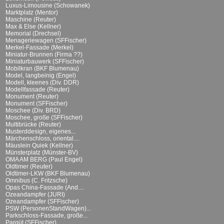
Luxus-Limousine (Schowanek)
Marktplatz (Mentor)
Maschine (Reuter)
Max & Else (Kellner)
Memorial (Drechsel)
Menageriewagen (SFFischer)
Merkel-Fassade (Merkel)
Miniatur-Brunnen (Firma ??)
Miniaturbauwerk (SFFischer)
Mobilkran (BKF Blumenau)
Model, langbeinig (Engel)
Modell, kleenes (Div. DDR)
Modellfassade (Reuter)
Monument (Reuter)
Monument (SFFischer)
Moschee (Div. BRD)
Moschee, große (SFFischer)
Multibrücke (Reuter)
Musterddesign, eigenes...
Märchenschloss, oriental....
Mäuslein Quiek (Kellner)
Münsterplatz (Münster-BV)
OMA AM BERG (Paul Engel)
Oldtimer (Reuter)
Oldtimer-LKW (BKF Blumenau)
Omnibus (C. Fritzsche)
Opas China-Fassade (And....
Ozeandampfer (JURI)
Ozeandampfer (SFFischer)
PSW (PersonenStandWagen)...
Parkschloss-Fassade, große...
Parqüt (SFFischer)