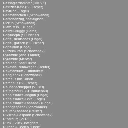
Passagierdampfer (Div. VK)
Patrizier-Kate (SFFischer)
Pavillion (Engel)
Perlmännchen I (Schowanek)
Personenzug, nostalgisch...
Pickup (Schowanek)
Platz ist in ... (Engel)
Polizei-Buggy (Heros)
Polymorph (SFFischer)
Portal, deutsches (Engel)
Portal, gotisch (SFFischer)
Portalkran (Engel)
Putzelmutzel (Schowanek)
Pyramide (And. Länder)
Pyramide (Mentor)
Radler auf der Flucht...
Raketen-Rennwagen (Reuter)
Raketenturm - Turmrakete...
Rangierlok (Schowanek)
Rathaus mit Garten...
Rathhaus (SFFischer)
Raupenschlepper (VERO)
Reitparcour (BKF Blumenau)
Renaissance-Beginn (Engel)
Renaissance-Ecke (Engel)
Renaissance-Fassade? (Engel)
Renngespann (Schowanek)
Reuter-Fassade (Reuter)
Rikscha-Gespann (Schowanek)
Ritterburg (VERO)
Ruck + Zuck, integriert...
Ruinen & Bögen (Ebert)