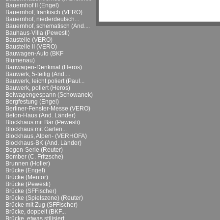
Bauernhof II (Engel)
Bauernhof, fränkisch (VERO)
Bauernhof, niederdeutsch...
Bauernhof, schematisch (And....
Bauhaus-Villa (Pewesti)
Baustelle (VERO)
Baustelle II (VERO)
Bauwagen-Auto (BKF
Blumenau)
Bauwagen-Denkmal (Heros)
Bauwerk, 5-teilig (And....
Bauwerk, leicht poliert (Paul...
Bauwerk, poliert (Heros)
Beiwagengespann (Schowanek)
Bergfestung (Engel)
Berliner-Fenster-Messe (VERO)
Beton-Haus (And. Länder)
Blockhaus mit Bär (Pewesti)
Blockhaus mit Garten...
Blockhaus, Alpen- (VERHOFA)
Blockhaus-BK (And. Länder)
Bogen-Serie (Reuter)
Bomber (C. Fritzsche)
Brunnen (Holler)
Brücke (Engel)
Brücke (Mentor)
Brücke (Pewesti)
Brücke (SFFischer)
Brücke (Spielszene) (Reuter)
Brücke mit Zug (SFFischer)
Brücke, doppelt (BKF...
Brücke, etwas stilisiert...