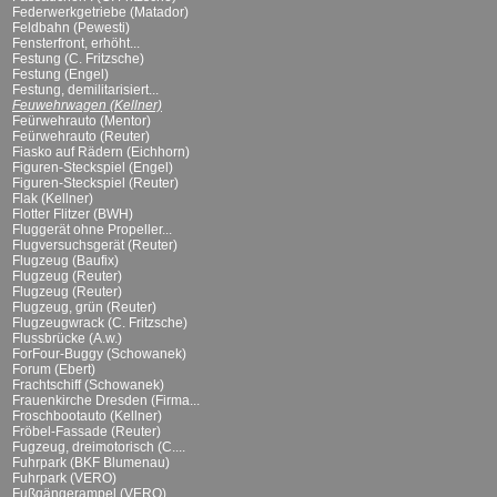
Federwerkgetriebe (Matador)
Feldbahn (Pewesti)
Fensterfront, erhöht...
Festung (C. Fritzsche)
Festung (Engel)
Festung, demilitarisiert...
Feuwehrwagen (Kellner)
Feürwehrauto (Mentor)
Feürwehrauto (Reuter)
Fiasko auf Rädern (Eichhorn)
Figuren-Steckspiel (Engel)
Figuren-Steckspiel (Reuter)
Flak (Kellner)
Flotter Flitzer (BWH)
Fluggerät ohne Propeller...
Flugversuchsgerät (Reuter)
Flugzeug (Baufix)
Flugzeug (Reuter)
Flugzeug (Reuter)
Flugzeug, grün (Reuter)
Flugzeugwrack (C. Fritzsche)
Flussbrücke (A.w.)
ForFour-Buggy (Schowanek)
Forum (Ebert)
Frachtschiff (Schowanek)
Frauenkirche Dresden (Firma...
Froschbootauto (Kellner)
Fröbel-Fassade (Reuter)
Fugzeug, dreimotorisch (C....
Fuhrpark (BKF Blumenau)
Fuhrpark (VERO)
Fußgängerampel (VERO)