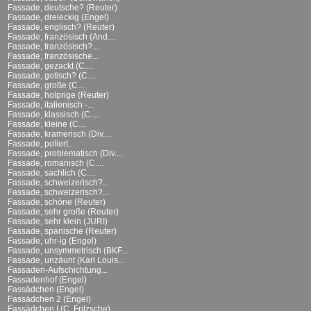
Fassade, deutsche? (Reuter)
Fassade, dreieckig (Engel)
Fassade, englisch? (Reuter)
Fassade, französisch (And....
Fassade, französisch?...
Fassade, französische...
Fassade, gezackt (C....
Fassade, gotisch? (C....
Fassade, große (C....
Fassade, holprige (Reuter)
Fassade, italienisch -...
Fassade, klassisch (C....
Fassade, kleine (C....
Fassade, kramerisch (Div....
Fassade, poliert...
Fassade, problematisch (Div....
Fassade, romanisch (C....
Fassade, sachlich (C....
Fassade, schweizerisch?...
Fassade, schweizerisch?...
Fassade, schöne (Reuter)
Fassade, sehr große (Reuter)
Fassade, sehr klein (JURI)
Fassade, spanische (Reuter)
Fassade, uhr-ig (Engel)
Fassade, unsymmetrisch (BKF...
Fassade, unzäunt (Karl Louis...
Fassaden-Aufschichtung...
Fassadenhof (Engel)
Fassädchen (Engel)
Fassädchen 2 (Engel)
Fassädchen I (C. Fritzsche)