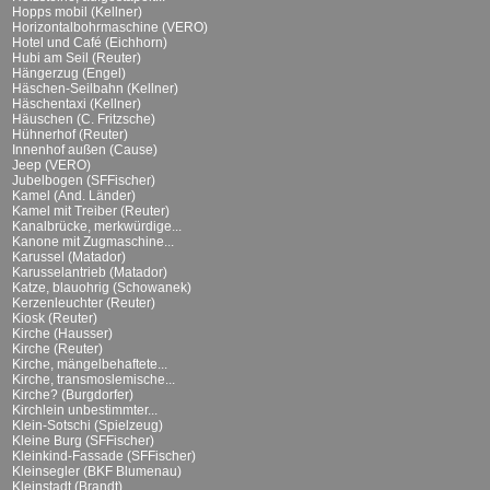
Hopps mobil (Kellner)
Horizontalbohrmaschine (VERO)
Hotel und Café (Eichhorn)
Hubi am Seil (Reuter)
Hängerzug (Engel)
Häschen-Seilbahn (Kellner)
Häschentaxi (Kellner)
Häuschen (C. Fritzsche)
Hühnerhof (Reuter)
Innenhof außen (Cause)
Jeep (VERO)
Jubelbogen (SFFischer)
Kamel (And. Länder)
Kamel mit Treiber (Reuter)
Kanalbrücke, merkwürdige...
Kanone mit Zugmaschine...
Karussel (Matador)
Karusselantrieb (Matador)
Katze, blauohrig (Schowanek)
Kerzenleuchter (Reuter)
Kiosk (Reuter)
Kirche (Hausser)
Kirche (Reuter)
Kirche, mängelbehaftete...
Kirche, transmoslemische...
Kirche? (Burgdorfer)
Kirchlein unbestimmter...
Klein-Sotschi (Spielzeug)
Kleine Burg (SFFischer)
Kleinkind-Fassade (SFFischer)
Kleinsegler (BKF Blumenau)
Kleinstadt (Brandt)