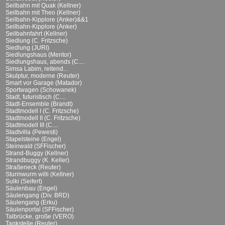
Seilbahn mit Quak (Kellner)
Seilbahn mit Theo (Kellner)
Seilbahn-Kipplore (Anker)&&1
Seilbahn-Kipplore (Anker)
Seilbahnfahrt (Kellner)
Siedlung (C. Fritzsche)
Siedlung (JURI)
Siedlungshaus (Mentor)
Siedlungshaus, abends (C....
Simsa Labim, reitend...
Skulptur, moderne (Reuter)
Smart vor Garage (Matador)
Sportwagen (Schowanek)
Stadt, futuristisch (C....
Stadt-Ensemble (Brandt)
Stadtmodell I (C. Fritzsche)
Stadtmodell II (C. Fritzsche)
Stadtmodell III (C....
Stadtvilla (Pewesti)
Stapelsteine (Engel)
Steinwald (SFFischer)
Strand-Buggy (Kellner)
Strandbuggy (K. Keller)
Straßeneck (Reuter)
Sturmwurm willi (Kellner)
Sulki (Seifert)
Säulenbau (Engel)
Säulengang (Div. BRD)
Säulengang (Erku)
Säulenportal (SFFischer)
Talbrücke, große (VERO)
Tankstelle (Reuter)