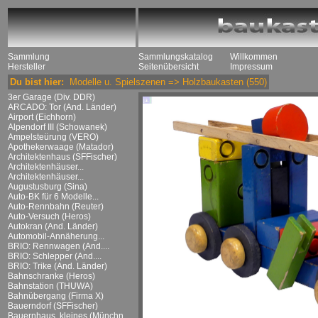
Sammlung
Sammlungskatalog
Willkommen
Hersteller
Seitenübersicht
Impressum
Du bist hier:
Modelle u. Spielszenen
=>
Holzbaukasten
(550)
3er Garage (Div. DDR)
ARCADO: Tor (And. Länder)
Airport (Eichhorn)
Alpendorf III (Schowanek)
Ampelsteürung (VERO)
Apothekerwaage (Matador)
Architektenhaus (SFFischer)
Architektenhäuser...
Architektenhäuser...
Augustusburg (Sina)
Auto-BK für 6 Modelle...
Auto-Rennbahn (Reuter)
Auto-Versuch (Heros)
Autokran (And. Länder)
Automobil-Annäherung...
BRIO: Rennwagen (And....
BRIO: Schlepper (And....
BRIO: Trike (And. Länder)
Bahnschranke (Heros)
Bahnstation (THUWA)
Bahnübergang (Firma X)
Bauerndorf (SFFischer)
Bauernhaus, kleines (Münchn....