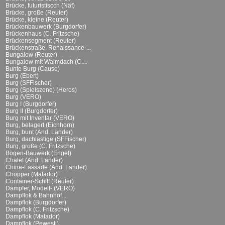
Brücke, futuristiscch (Näf)
Brücke, große (Reuter)
Brücke, kleine (Reuter)
Brückenbauwerk (Burgdorfer)
Brückenhaus (C. Fritzsche)
Brückensegment (Reuter)
Brückenstraße, Renaissance-...
Bungalow (Reuter)
Bungalow mit Walmdach (C....
Bunte Burg (Cause)
Burg (Ebert)
Burg (SFFischer)
Burg (Spielszene) (Heros)
Burg (VERO)
Burg I (Burgdorfer)
Burg II (Burgdorfer)
Burg mit Inventar (VERO)
Burg, belagert (Eichhorn)
Burg, bunt (And. Länder)
Burg, dachlastige (SFFischer)
Burg, große (C. Fritzsche)
Bögen-Bauwerk (Engel)
Chalet (And. Länder)
China-Fassade (And. Länder)
Chopper (Matador)
Container-Schiff (Reuter)
Dampfer, Modell- (VERO)
Dampflok & Bahnhof...
Dampflok (Burgdorfer)
Dampflok (C. Fritzsche)
Dampflok (Matador)
Dampflok (Pewesti)