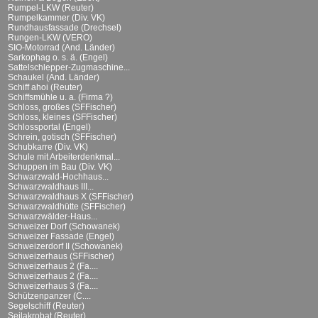
Rumpel-LKW (Reuter)
Rumpelkammer (Div. VK)
Rundhausfassade (Drechsel)
Rungen-LKW (VERO)
SIO-Motorrad (And. Länder)
Sarkophag o. s. ä. (Engel)
Sattelschlepper-Zugmaschine...
Schaukel (And. Länder)
Schiff ahoi (Reuter)
Schiffsmühle u. a. (Firma ?)
Schloss, großes (SFFischer)
Schloss, kleines (SFFischer)
Schlossportal (Engel)
Schrein, gotisch (SFFischer)
Schubkarre (Div. VK)
Schule mit Arbeiterdenkmal...
Schuppen im Bau (Div. VK)
Schwarzwald-Hochhaus...
Schwarzwaldhaus III...
Schwarzwaldhaus X (SFFischer)
Schwarzwaldhütte (SFFischer)
Schwarzwälder-Haus...
Schweizer Dorf (Schowanek)
Schweizer Fassade (Engel)
Schweizerdorf II (Schowanek)
Schweizerhaus (SFFischer)
Schweizerhaus 2 (Fa....
Schweizerhaus 2 (Fa....
Schweizerhaus 3 (Fa....
Schützenpanzer (C....
Segelschiff (Reuter)
Seilakrobat (Reuter)