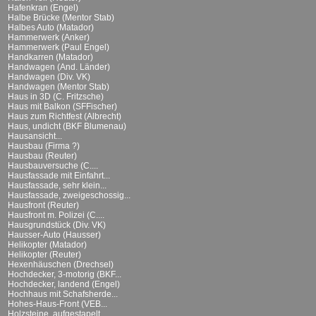
Hafenkran (Engel)
Halbe Brücke (Mentor Stab)
Halbes Auto (Matador)
Hammerwerk (Anker)
Hammerwerk (Paul Engel)
Handkarren (Matador)
Handwagen (And. Länder)
Handwagen (Div. VK)
Handwagen (Mentor Stab)
Haus in 3D (C. Fritzsche)
Haus mit Balkon (SFFischer)
Haus zum Richtfest (Albrecht)
Haus, undicht (BKF Blumenau)
Hausansicht...
Hausbau (Firma ?)
Hausbau (Reuter)
Hausbauversuche (C....
Hausfassade mit Einfahrt...
Hausfassade, sehr klein...
Hausfassade, zweigeschossig...
Hausfront (Reuter)
Hausfront m. Polizei (C....
Hausgrundstück (Div. VK)
Hausser-Auto (Hausser)
Helikopter (Matador)
Helikopter (Reuter)
Hexenhäuschen (Drechsel)
Hochdecker, 3-motorig (BKF...
Hochdecker, landend (Engel)
Hochhaus mit Schafsherde...
Hohes-Haus-Front (VEB...
Holzsteine, aufgestapelt...