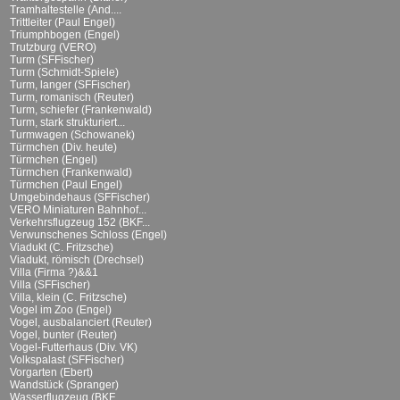
Tramhaltestelle (And....
Trittleiter (Paul Engel)
Triumphbogen (Engel)
Trutzburg (VERO)
Turm (SFFischer)
Turm (Schmidt-Spiele)
Turm, langer (SFFischer)
Turm, romanisch (Reuter)
Turm, schiefer (Frankenwald)
Turm, stark strukturiert...
Turmwagen (Schowanek)
Türmchen (Div. heute)
Türmchen (Engel)
Türmchen (Frankenwald)
Türmchen (Paul Engel)
Umgebindehaus (SFFischer)
VERO Miniaturen Bahnhof...
Verkehrsflugzeug 152 (BKF...
Verwunschenes Schloss (Engel)
Viadukt (C. Fritzsche)
Viadukt, römisch (Drechsel)
Villa (Firma ?)&&1
Villa (SFFischer)
Villa, klein (C. Fritzsche)
Vogel im Zoo (Engel)
Vogel, ausbalanciert (Reuter)
Vogel, bunter (Reuter)
Vogel-Futterhaus (Div. VK)
Volkspalast (SFFischer)
Vorgarten (Ebert)
Wandstück (Spranger)
Wasserflugzeug (BKF