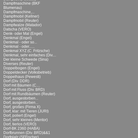
Dampfmaschine (BKF
Blumenau)
Dampfmaschine,...
Dampfmobil (Kellner)
Dampfmobil (Reuter)
Dampfwalze (Matador)
Datscha (VERO)
Denk- oder Mal (Engel)
Denkmal (Engel)
Denkmal - oder so...
Denkmal - oder......
Denkmal XYZ (C. Fritzsche)
Denkmal, sehr einfaches (Div....
Der kleine Schwede (Sina)
Diverses (Reuter)
Doppelbogen (Engel)
Doppeldecker (Volksbetrieb)
Doppelhaus (Pewesti)
Dorf (Div. DDR)
Dorf mit Bäumen (C....
Dorf mit Fluss (Div. BRD)
Dorf mit Rundbäumen (Reuter)
Dorf, ausgestorben...
Dorf, ausgestorben...
Dorf, großes (Firma X)
Dorf, klar: mit Tieren (JURI)
Dorf, poliert (Engel)
Dorf, sehr kleines (Mentor)
Dorf, tierlos (VERO)
Dorf-BK 2360 (HABA)
Dorfbrunnen (Div. BRD)&&1
Dorfplatz (SFFischer)