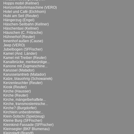
Hopps mobil (Kellner)
Horizontalbohrmaschine (VERO)
Hotel und Café (Eichhorn)
Hubi am Seil (Reuter)
Hängerzug (Engel)
Häschen-Seilbahn (Kellner)
Häschentaxi (Kellner)
Häuschen (C. Fritzsche)
Hühnerhof (Reuter)
Innenhof außen (Cause)
Jeep (VERO)
Jubelbogen (SFFischer)
Kamel (And. Länder)
Kamel mit Treiber (Reuter)
Kanalbrücke, merkwürdige...
Kanone mit Zugmaschine...
Karussel (Matador)
Karusselantrieb (Matador)
Katze, blauohrig (Schowanek)
Kerzenleuchter (Reuter)
Kiosk (Reuter)
Kirche (Hausser)
Kirche (Reuter)
Kirche, mängelbehaftete...
Kirche, transmoslemische...
Kirche? (Burgdorfer)
Kirchlein unbestimmter...
Klein-Sotschi (Spielzeug)
Kleine Burg (SFFischer)
Kleinkind-Fassade (SFFischer)
Kleinsegler (BKF Blumenau)
Kleinstadt (Brandt)