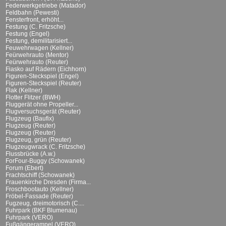
Federwerkgetriebe (Matador)
Feldbahn (Pewesti)
Fensterfront, erhöht...
Festung (C. Fritzsche)
Festung (Engel)
Festung, demilitarisiert...
Feuwehrwagen (Kellner)
Feürwehrauto (Mentor)
Feürwehrauto (Reuter)
Fiasko auf Rädern (Eichhorn)
Figuren-Steckspiel (Engel)
Figuren-Steckspiel (Reuter)
Flak (Kellner)
Flotter Flitzer (BWH)
Fluggerät ohne Propeller...
Flugversuchsgerät (Reuter)
Flugzeug (Baufix)
Flugzeug (Reuter)
Flugzeug (Reuter)
Flugzeug, grün (Reuter)
Flugzeugwrack (C. Fritzsche)
Flussbrücke (A.w.)
ForFour-Buggy (Schowanek)
Forum (Ebert)
Frachtschiff (Schowanek)
Frauenkirche Dresden (Firma...
Froschbootauto (Kellner)
Fröbel-Fassade (Reuter)
Fugzeug, dreimotorisch (C....
Fuhrpark (BKF Blumenau)
Fuhrpark (VERO)
Fußgängerampel (VERO)