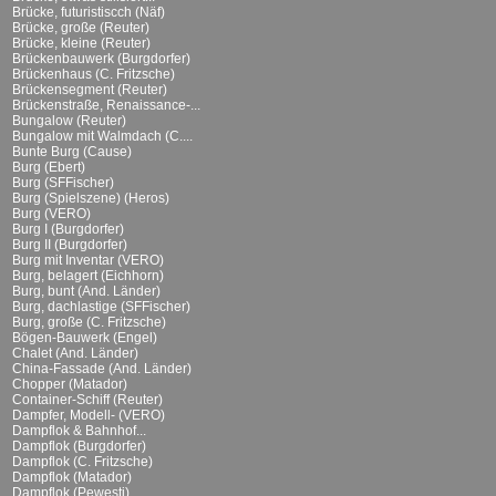
Brücke, futuristiscch (Näf)
Brücke, große (Reuter)
Brücke, kleine (Reuter)
Brückenbauwerk (Burgdorfer)
Brückenhaus (C. Fritzsche)
Brückensegment (Reuter)
Brückenstraße, Renaissance-...
Bungalow (Reuter)
Bungalow mit Walmdach (C....
Bunte Burg (Cause)
Burg (Ebert)
Burg (SFFischer)
Burg (Spielszene) (Heros)
Burg (VERO)
Burg I (Burgdorfer)
Burg II (Burgdorfer)
Burg mit Inventar (VERO)
Burg, belagert (Eichhorn)
Burg, bunt (And. Länder)
Burg, dachlastige (SFFischer)
Burg, große (C. Fritzsche)
Bögen-Bauwerk (Engel)
Chalet (And. Länder)
China-Fassade (And. Länder)
Chopper (Matador)
Container-Schiff (Reuter)
Dampfer, Modell- (VERO)
Dampflok & Bahnhof...
Dampflok (Burgdorfer)
Dampflok (C. Fritzsche)
Dampflok (Matador)
Dampflok (Pewesti)