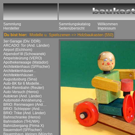
Sammlung
Sammlungskatalog
Willkommen
Hersteller
Seitenübersicht
Impressum
Du bist hier:
Modelle u. Spielszenen
=>
Holzbaukasten
(550)
3er Garage (Div. DDR)
ARCADO: Tor (And. Länder)
Airport (Eichhorn)
Alpendorf III (Schowanek)
Ampelsteürung (VERO)
Apothekerwaage (Matador)
Architektenhaus (SFFischer)
Architektenhäuser...
Architektenhäuser...
Augustusburg (Sina)
Auto-BK für 6 Modelle...
Auto-Rennbahn (Reuter)
Auto-Versuch (Heros)
Autokran (And. Länder)
Automobil-Annäherung...
BRIO: Rennwagen (And....
BRIO: Schlepper (And....
BRIO: Trike (And. Länder)
Bahnschranke (Heros)
Bahnstation (THUWA)
Bahnübergang (Firma X)
Bauerndorf (SFFischer)
Bauernhaus, kleines (Münchn....