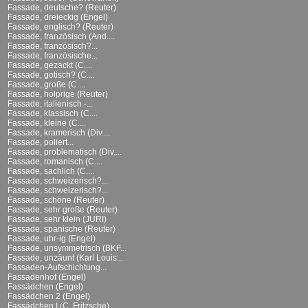
Fassade, deutsche? (Reuter)
Fassade, dreieckig (Engel)
Fassade, englisch? (Reuter)
Fassade, französisch (And....
Fassade, französisch?...
Fassade, französische...
Fassade, gezackt (C....
Fassade, gotisch? (C....
Fassade, große (C....
Fassade, holprige (Reuter)
Fassade, italienisch -...
Fassade, klassisch (C....
Fassade, kleine (C....
Fassade, kramerisch (Div....
Fassade, poliert...
Fassade, problematisch (Div....
Fassade, romanisch (C....
Fassade, sachlich (C....
Fassade, schweizerisch?...
Fassade, schweizerisch?...
Fassade, schöne (Reuter)
Fassade, sehr große (Reuter)
Fassade, sehr klein (JURI)
Fassade, spanische (Reuter)
Fassade, uhr-ig (Engel)
Fassade, unsymmetrisch (BKF...
Fassade, unzäunt (Karl Louis...
Fassaden-Aufschichtung...
Fassadenhof (Engel)
Fassädchen (Engel)
Fassädchen 2 (Engel)
Fassädchen I (C. Fritzsche)