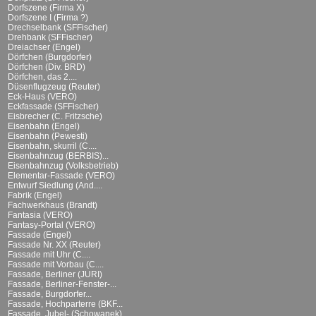
Dorfszene (Firma X)
Dorfszene I (Firma ?)
Drechselbank (SFFischer)
Drehbank (SFFischer)
Dreiachser (Engel)
Dörfchen (Burgdorfer)
Dörfchen (Div. BRD)
Dörfchen, das 2....
Düsenflugzeug (Reuter)
Eck-Haus (VERO)
Eckfassade (SFFischer)
Eisbrecher (C. Fritzsche)
Eisenbahn (Engel)
Eisenbahn (Pewesti)
Eisenbahn, skurril (C....
Eisenbahnzug (BERBIS)...
Eisenbahnzug (Volksbetrieb)
Elementar-Fassade (VERO)
Entwurf Siedlung (And....
Fabrik (Engel)
Fachwerkhaus (Brandt)
Fantasia (VERO)
Fantasy-Portal (VERO)
Fassade (Engel)
Fassade Nr. XX (Reuter)
Fassade mit Uhr (C....
Fassade mit Vorbau (C....
Fassade, Berliner (JURI)
Fassade, Berliner-Fenster-...
Fassade, Burgdorfer...
Fassade, Hochparterre (BKF...
Fassade, Jubel- (Schowanek)