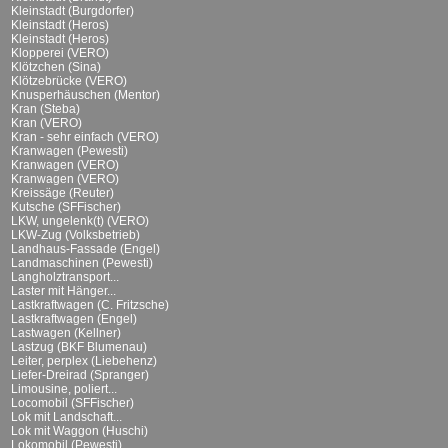
Kleinstadt (Burgdorfer)
Kleinstadt (Heros)
Kleinstadt (Heros)
Klopperei (VERO)
Klötzchen (Sina)
Klötzebrücke (VERO)
Knusperhäuschen (Mentor)
Kran (Steba)
Kran (VERO)
Kran - sehr einfach (VERO)
Kranwagen (Pewesti)
Kranwagen (VERO)
Kranwagen (VERO)
Kreissäge (Reuter)
Kutsche (SFFischer)
LKW, ungelenk(t) (VERO)
LKW-Zug (Volksbetrieb)
Landhaus-Fassade (Engel)
Landmaschinen (Pewesti)
Langholztransport...
Laster mit Hänger...
Lastkraftwagen (C. Fritzsche)
Lastkraftwagen (Engel)
Lastwagen (Kellner)
Lastzug (BKF Blumenau)
Leiter, perplex (Liebehenz)
Liefer-Dreirad (Spranger)
Limousine, poliert...
Locomobil (SFFischer)
Lok mit Landschaft...
Lok mit Waggon (Huschi)
Lokomobil (Pewesti)