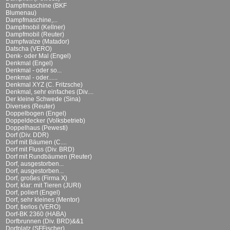
Dampfmaschine (BKF
Blumenau)
Dampfmaschine,...
Dampfmobil (Kellner)
Dampfmobil (Reuter)
Dampfwalze (Matador)
Datscha (VERO)
Denk- oder Mal (Engel)
Denkmal (Engel)
Denkmal - oder so...
Denkmal - oder......
Denkmal XYZ (C. Fritzsche)
Denkmal, sehr einfaches (Div....
Der kleine Schwede (Sina)
Diverses (Reuter)
Doppelbogen (Engel)
Doppeldecker (Volksbetrieb)
Doppelhaus (Pewesti)
Dorf (Div. DDR)
Dorf mit Bäumen (C....
Dorf mit Fluss (Div. BRD)
Dorf mit Rundbäumen (Reuter)
Dorf, ausgestorben...
Dorf, ausgestorben...
Dorf, großes (Firma X)
Dorf, klar: mit Tieren (JURI)
Dorf, poliert (Engel)
Dorf, sehr kleines (Mentor)
Dorf, tierlos (VERO)
Dorf-BK 2360 (HABA)
Dorfbrunnen (Div. BRD)&&1
Dorfplatz (SFFischer)