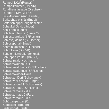
Rumpel-LKW (Reuter)
Rumpelkammer (Div. VK)
Rundhausfassade (Drechsel)
Rungen-LKW (VERO)
SIO-Motorrad (And. Länder)
Sarkophag o. s. ä. (Engel)
Sattelschlepper-Zugmaschine...
Schaukel (And. Länder)
Schiff ahoi (Reuter)
Schiffsmühle u. a. (Firma ?)
Schloss, großes (SFFischer)
Schloss, kleines (SFFischer)
Schlossportal (Engel)
Schrein, gotisch (SFFischer)
Schubkarre (Div. VK)
Schule mit Arbeiterdenkmal...
Schuppen im Bau (Div. VK)
Schwarzwald-Hochhaus...
Schwarzwaldhaus III...
Schwarzwaldhaus X (SFFischer)
Schwarzwaldhütte (SFFischer)
Schwarzwälder-Haus...
Schweizer Dorf (Schowanek)
Schweizer Fassade (Engel)
Schweizerdorf II (Schowanek)
Schweizerhaus (SFFischer)
Schweizerhaus 2 (Fa....
Schweizerhaus 2 (Fa....
Schweizerhaus 3 (Fa....
Schützenpanzer (C....
Segelschiff (Reuter)
Seilakrobat (Reuter)