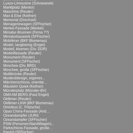
Luxus-Limousine (Schowanek)
Marktplatz (Mentor)
Maschine (Reuter)
Max & Else (Kellner)
Memorial (Drechsel)
Menageriewagen (SFFischer)
Merkel-Fassade (Merkel)
Miniatur-Brunnen (Firma ??)
Miniaturbauwerk (SFFischer)
Mobilkran (BKF Blumenau)
Model, langbeinig (Engel)
Modell, kleenes (Div. DDR)
Modellfassade (Reuter)
Monument (Reuter)
Monument (SFFischer)
Moschee (Div. BRD)
Moschee, große (SFFischer)
Multibrücke (Reuter)
Musterddesign, eigenes...
Märchenschloss, oriental....
Mäuslein Quiek (Kellner)
Münsterplatz (Münster-BV)
OMA AM BERG (Paul Engel)
Oldtimer (Reuter)
Oldtimer-LKW (BKF Blumenau)
Omnibus (C. Fritzsche)
Opas China-Fassade (And....
Ozeandampfer (JURI)
Ozeandampfer (SFFischer)
PSW (PersonenStandWagen)...
Parkschloss-Fassade, große...
Parqüt (SFFischer)