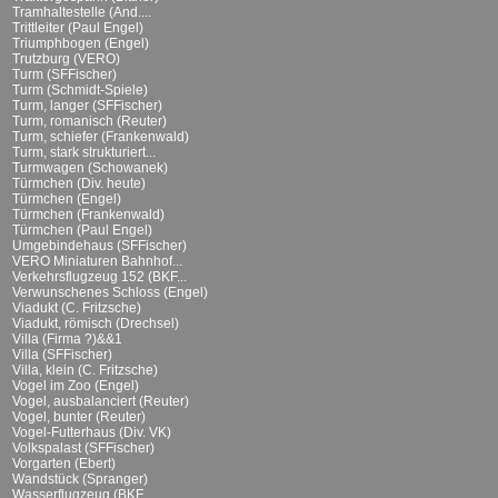
Tramhaltestelle (And....
Trittleiter (Paul Engel)
Triumphbogen (Engel)
Trutzburg (VERO)
Turm (SFFischer)
Turm (Schmidt-Spiele)
Turm, langer (SFFischer)
Turm, romanisch (Reuter)
Turm, schiefer (Frankenwald)
Turm, stark strukturiert...
Turmwagen (Schowanek)
Türmchen (Div. heute)
Türmchen (Engel)
Türmchen (Frankenwald)
Türmchen (Paul Engel)
Umgebindehaus (SFFischer)
VERO Miniaturen Bahnhof...
Verkehrsflugzeug 152 (BKF...
Verwunschenes Schloss (Engel)
Viadukt (C. Fritzsche)
Viadukt, römisch (Drechsel)
Villa (Firma ?)&&1
Villa (SFFischer)
Villa, klein (C. Fritzsche)
Vogel im Zoo (Engel)
Vogel, ausbalanciert (Reuter)
Vogel, bunter (Reuter)
Vogel-Futterhaus (Div. VK)
Volkspalast (SFFischer)
Vorgarten (Ebert)
Wandstück (Spranger)
Wasserflugzeug (BKF