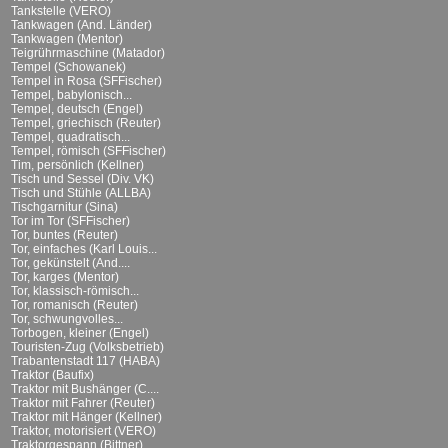
Tankstelle (VERO)
Tankwagen (And. Länder)
Tankwagen (Mentor)
Teigrührmaschine (Matador)
Tempel (Schowanek)
Tempel in Rosa (SFFischer)
Tempel, babylonisch...
Tempel, deutsch (Engel)
Tempel, griechisch (Reuter)
Tempel, quadratisch...
Tempel, römisch (SFFischer)
Tim, persönlich (Kellner)
Tisch und Sessel (Div. VK)
Tisch und Stühle (ALLBA)
Tischgarnitur (Sina)
Tor im Tor (SFFischer)
Tor, buntes (Reuter)
Tor, einfaches (Karl Louis...
Tor, gekünstelt (And....
Tor, karges (Mentor)
Tor, klassisch-römisch...
Tor, romanisch (Reuter)
Tor, schwungvolles...
Torbogen, kleiner (Engel)
Touristen-Zug (Volksbetrieb)
Trabantenstadt 117 (HABA)
Traktor (Baufix)
Traktor mit Bushänger (C....
Traktor mit Fahrer (Reuter)
Traktor mit Hänger (Kellner)
Traktor, motorisiert (VERO)
Traktorgespann (Bittner)