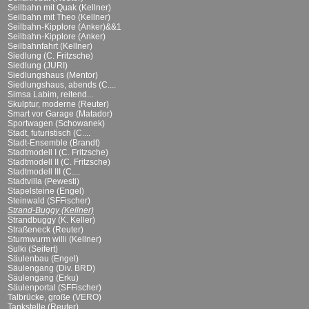
Seilbahn mit Quak (Kellner)
Seilbahn mit Theo (Kellner)
Seilbahn-Kipplore (Anker)&&1
Seilbahn-Kipplore (Anker)
Seilbahnfahrt (Kellner)
Siedlung (C. Fritzsche)
Siedlung (JURI)
Siedlungshaus (Mentor)
Siedlungshaus, abends (C....
Simsa Labim, reitend...
Skulptur, moderne (Reuter)
Smart vor Garage (Matador)
Sportwagen (Schowanek)
Stadt, futuristisch (C....
Stadt-Ensemble (Brandt)
Stadtmodell I (C. Fritzsche)
Stadtmodell II (C. Fritzsche)
Stadtmodell III (C....
Stadtvilla (Pewesti)
Stapelsteine (Engel)
Steinwald (SFFischer)
Strand-Buggy (Kellner)
Strandbuggy (K. Keller)
Straßeneck (Reuter)
Sturmwurm willi (Kellner)
Sulki (Seifert)
Säulenbau (Engel)
Säulengang (Div. BRD)
Säulengang (Erku)
Säulenportal (SFFischer)
Talbrücke, große (VERO)
Tankstelle (Reuter)