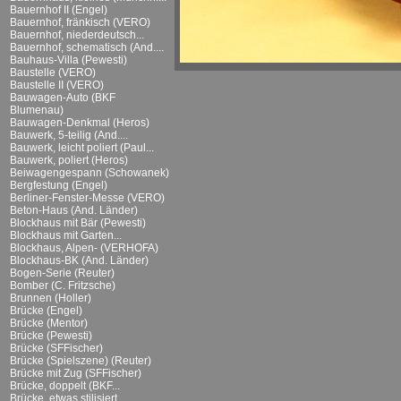
Bauernhof II (Engel)
Bauernhof, fränkisch (VERO)
Bauernhof, niederdeutsch...
Bauernhof, schematisch (And....
Bauhaus-Villa (Pewesti)
Baustelle (VERO)
Baustelle II (VERO)
Bauwagen-Auto (BKF
Blumenau)
Bauwagen-Denkmal (Heros)
Bauwerk, 5-teilig (And....
Bauwerk, leicht poliert (Paul...
Bauwerk, poliert (Heros)
Beiwagengespann (Schowanek)
Bergfestung (Engel)
Berliner-Fenster-Messe (VERO)
Beton-Haus (And. Länder)
Blockhaus mit Bär (Pewesti)
Blockhaus mit Garten...
Blockhaus, Alpen- (VERHOFA)
Blockhaus-BK (And. Länder)
Bogen-Serie (Reuter)
Bomber (C. Fritzsche)
Brunnen (Holler)
Brücke (Engel)
Brücke (Mentor)
Brücke (Pewesti)
Brücke (SFFischer)
Brücke (Spielszene) (Reuter)
Brücke mit Zug (SFFischer)
Brücke, doppelt (BKF...
Brücke, etwas stilisiert...