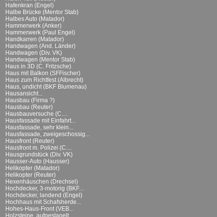
Hafenkran (Engel)
Halbe Brücke (Mentor Stab)
Halbes Auto (Matador)
Hammerwerk (Anker)
Hammerwerk (Paul Engel)
Handkarren (Matador)
Handwagen (And. Länder)
Handwagen (Div. VK)
Handwagen (Mentor Stab)
Haus in 3D (C. Fritzsche)
Haus mit Balkon (SFFischer)
Haus zum Richtfest (Albrecht)
Haus, undicht (BKF Blumenau)
Hausansicht...
Hausbau (Firma ?)
Hausbau (Reuter)
Hausbauversuche (C....
Hausfassade mit Einfahrt...
Hausfassade, sehr klein...
Hausfassade, zweigeschossig...
Hausfront (Reuter)
Hausfront m. Polizei (C....
Hausgrundstück (Div. VK)
Hausser-Auto (Hausser)
Helikopter (Matador)
Helikopter (Reuter)
Hexenhäuschen (Drechsel)
Hochdecker, 3-motorig (BKF...
Hochdecker, landend (Engel)
Hochhaus mit Schafsherde...
Hohes-Haus-Front (VEB...
Holzsteine, aufgestapelt...