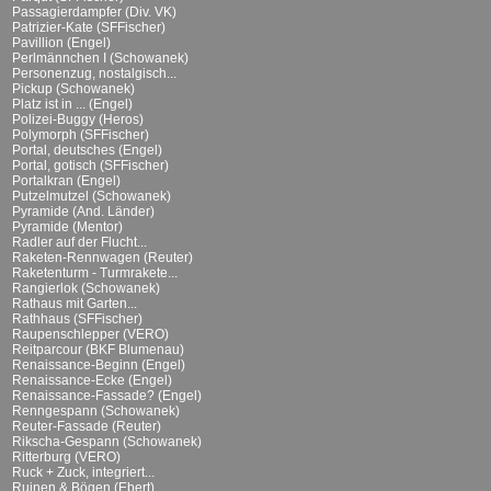
Passagierdampfer (Div. VK)
Patrizier-Kate (SFFischer)
Pavillion (Engel)
Perlmännchen I (Schowanek)
Personenzug, nostalgisch...
Pickup (Schowanek)
Platz ist in ... (Engel)
Polizei-Buggy (Heros)
Polymorph (SFFischer)
Portal, deutsches (Engel)
Portal, gotisch (SFFischer)
Portalkran (Engel)
Putzelmutzel (Schowanek)
Pyramide (And. Länder)
Pyramide (Mentor)
Radler auf der Flucht...
Raketen-Rennwagen (Reuter)
Raketenturm - Turmrakete...
Rangierlok (Schowanek)
Rathaus mit Garten...
Rathhaus (SFFischer)
Raupenschlepper (VERO)
Reitparcour (BKF Blumenau)
Renaissance-Beginn (Engel)
Renaissance-Ecke (Engel)
Renaissance-Fassade? (Engel)
Renngespann (Schowanek)
Reuter-Fassade (Reuter)
Rikscha-Gespann (Schowanek)
Ritterburg (VERO)
Ruck + Zuck, integriert...
Ruinen & Bögen (Ebert)