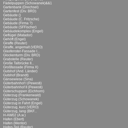
Fädelpuppen (Schowanek)&&1
Gartenbank (Drechsel)
Gartenfest (Div. BRD)
Gebäude ()
Gebäude (C. Fritzsche)
Gebäude (Firma ?)
Gebäude (SFFischer)
Gebäudekomplex (Engel)
Geflügel (Matador)
Gehöft (Engel)
Giraffe (Reuter)
Giraffe, angemalt (VERO)
Glasfenster-Fassade I...
Glockenturm (Div. BRD)
Grabstelle (Reuter)
Große Talbrücke II...
Großfassade (Firma X)
Gutshof (And. Länder)
Gutshof (Brandt)
Gänsewiese (Sina)
Güterbahnhof I (Pewesti)
Güterbahnhof II (Pewesti)
Güterschuppen (Eichhorn)
Güterzug (Frankenwald)
Güterzug (Schowanek)
Güterzug in Fahrt (Engel)
Güterzug, kurz (VERO)
Güterzug, lang (BKF...
H-AW02 (A.w.)
Hafen (Ebert)
Hafen (Mentor)
Hafen-Teil (Reuter)