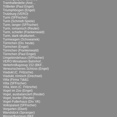
Tramhaltestelle (And....
Trittleiter (Paul Engel)
Triumphbogen (Engel)
Trutzburg (VERO)
Turm (SFFischer)
Turm (Schmidt-Spiele)
Turm, langer (SFFischer)
Turm, romanisch (Reuter)
Turm, schiefer (Frankenwald)
Turm, stark strukturiert...
Turmwagen (Schowanek)
Türmchen (Div. heute)
Türmchen (Engel)
Türmchen (Frankenwald)
Türmchen (Paul Engel)
Umgebindehaus (SFFischer)
VERO Miniaturen Bahnhof...
Verkehrsflugzeug 152 (BKF...
Verwunschenes Schloss (Engel)
Viadukt (C. Fritzsche)
Viadukt, römisch (Drechsel)
Villa (Firma ?)&&1
Villa (SFFischer)
Villa, klein (C. Fritzsche)
Vogel im Zoo (Engel)
Vogel, ausbalanciert (Reuter)
Vogel, bunter (Reuter)
Vogel-Futterhaus (Div. VK)
Volkspalast (SFFischer)
Vorgarten (Ebert)
Wandstück (Spranger)
Wasserflugzeug (BKF