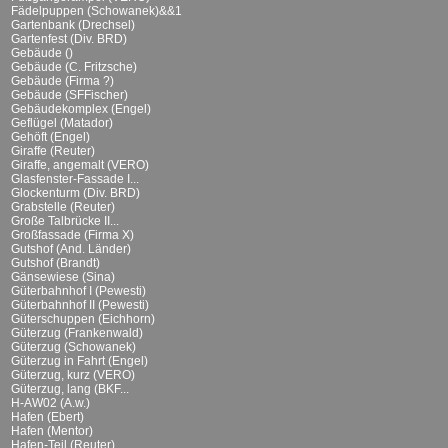
Fädelpuppen (Schowanek)&&1
Gartenbank (Drechsel)
Gartenfest (Div. BRD)
Gebäude ()
Gebäude (C. Fritzsche)
Gebäude (Firma ?)
Gebäude (SFFischer)
Gebäudekomplex (Engel)
Geflügel (Matador)
Gehöft (Engel)
Giraffe (Reuter)
Giraffe, angemalt (VERO)
Glasfenster-Fassade I...
Glockenturm (Div. BRD)
Grabstelle (Reuter)
Große Talbrücke II...
Großfassade (Firma X)
Gutshof (And. Länder)
Gutshof (Brandt)
Gänsewiese (Sina)
Güterbahnhof I (Pewesti)
Güterbahnhof II (Pewesti)
Güterschuppen (Eichhorn)
Güterzug (Frankenwald)
Güterzug (Schowanek)
Güterzug in Fahrt (Engel)
Güterzug, kurz (VERO)
Güterzug, lang (BKF...
H-AW02 (A.w.)
Hafen (Ebert)
Hafen (Mentor)
Hafen-Teil (Reuter)