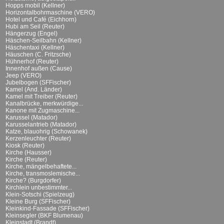
Hopps mobil (Kellner)
Horizontalbohrmaschine (VERO)
Hotel und Café (Eichhorn)
Hubi am Seil (Reuter)
Hängerzug (Engel)
Häschen-Seilbahn (Kellner)
Häschentaxi (Kellner)
Häuschen (C. Fritzsche)
Hühnerhof (Reuter)
Innenhof außen (Cause)
Jeep (VERO)
Jubelbogen (SFFischer)
Kamel (And. Länder)
Kamel mit Treiber (Reuter)
Kanalbrücke, merkwürdige...
Kanone mit Zugmaschine...
Karussel (Matador)
Karusselantrieb (Matador)
Katze, blauohrig (Schowanek)
Kerzenleuchter (Reuter)
Kiosk (Reuter)
Kirche (Hausser)
Kirche (Reuter)
Kirche, mängelbehaftete...
Kirche, transmoslemische...
Kirche? (Burgdorfer)
Kirchlein unbestimmter...
Klein-Sotschi (Spielzeug)
Kleine Burg (SFFischer)
Kleinkind-Fassade (SFFischer)
Kleinsegler (BKF Blumenau)
Kleinstadt (Brandt)