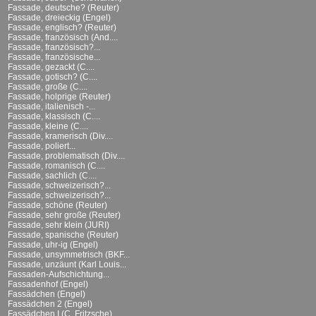
Fassade, deutsche? (Reuter)
Fassade, dreieckig (Engel)
Fassade, englisch? (Reuter)
Fassade, französisch (And....
Fassade, französisch?...
Fassade, französische...
Fassade, gezackt (C....
Fassade, gotisch? (C....
Fassade, große (C....
Fassade, holprige (Reuter)
Fassade, italienisch -...
Fassade, klassisch (C....
Fassade, kleine (C....
Fassade, kramerisch (Div....
Fassade, poliert...
Fassade, problematisch (Div....
Fassade, romanisch (C....
Fassade, sachlich (C....
Fassade, schweizerisch?...
Fassade, schweizerisch?...
Fassade, schöne (Reuter)
Fassade, sehr große (Reuter)
Fassade, sehr klein (JURI)
Fassade, spanische (Reuter)
Fassade, uhr-ig (Engel)
Fassade, unsymmetrisch (BKF...
Fassade, unzäunt (Karl Louis...
Fassaden-Aufschichtung...
Fassadenhof (Engel)
Fassädchen (Engel)
Fassädchen 2 (Engel)
Fassädchen I (C. Fritzsche)