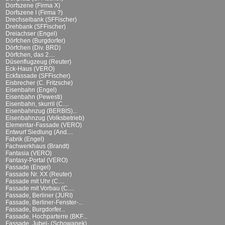
Dorfszene (Firma X)
Dorfszene I (Firma ?)
Drechselbank (SFFischer)
Drehbank (SFFischer)
Dreiachser (Engel)
Dörfchen (Burgdorfer)
Dörfchen (Div. BRD)
Dörfchen, das 2....
Düsenflugzeug (Reuter)
Eck-Haus (VERO)
Eckfassade (SFFischer)
Eisbrecher (C. Fritzsche)
Eisenbahn (Engel)
Eisenbahn (Pewesti)
Eisenbahn, skurril (C....
Eisenbahnzug (BERBIS)...
Eisenbahnzug (Volksbetrieb)
Elementar-Fassade (VERO)
Entwurf Siedlung (And....
Fabrik (Engel)
Fachwerkhaus (Brandt)
Fantasia (VERO)
Fantasy-Portal (VERO)
Fassade (Engel)
Fassade Nr. XX (Reuter)
Fassade mit Uhr (C....
Fassade mit Vorbau (C....
Fassade, Berliner (JURI)
Fassade, Berliner-Fenster-...
Fassade, Burgdorfer...
Fassade, Hochparterre (BKF...
Fassade, Jubel- (Schowanek)