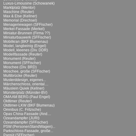
Luxus-Limousine (Schowanek)
Marktplatz (Mentor)
Maschine (Reuter)
Max & Else (Kellner)
Memorial (Drechsel)
Menageriewagen (SFFischer)
Merkel-Fassade (Merkel)
Miniatur-Brunnen (Firma ??)
Miniaturbauwerk (SFFischer)
Mobilkran (BKF Blumenau)
Model, langbeinig (Engel)
Modell, kleenes (Div. DDR)
Modellfassade (Reuter)
Monument (Reuter)
Monument (SFFischer)
Moschee (Div. BRD)
Moschee, große (SFFischer)
Multibrücke (Reuter)
Musterddesign, eigenes...
Märchenschloss, oriental....
Mäuslein Quiek (Kellner)
Münsterplatz (Münster-BV)
OMA AM BERG (Paul Engel)
Oldtimer (Reuter)
Oldtimer-LKW (BKF Blumenau)
Omnibus (C. Fritzsche)
Opas China-Fassade (And....
Ozeandampfer (JURI)
Ozeandampfer (SFFischer)
PSW (PersonenStandWagen)...
Parkschloss-Fassade, große...
Parqüt (SFFischer)