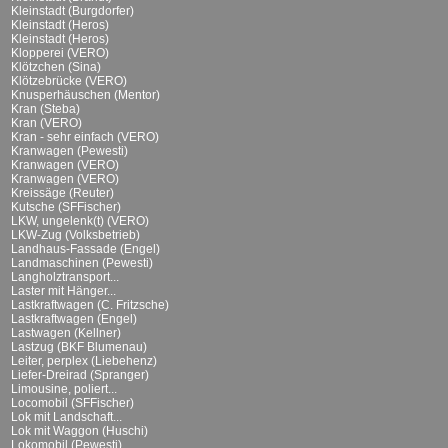
Kleinstadt (Burgdorfer)
Kleinstadt (Heros)
Kleinstadt (Heros)
Klopperei (VERO)
Klötzchen (Sina)
Klötzebrücke (VERO)
Knusperhäuschen (Mentor)
Kran (Steba)
Kran (VERO)
Kran - sehr einfach (VERO)
Kranwagen (Pewesti)
Kranwagen (VERO)
Kranwagen (VERO)
Kreissäge (Reuter)
Kutsche (SFFischer)
LKW, ungelenk(t) (VERO)
LKW-Zug (Volksbetrieb)
Landhaus-Fassade (Engel)
Landmaschinen (Pewesti)
Langholztransport...
Laster mit Hänger...
Lastkraftwagen (C. Fritzsche)
Lastkraftwagen (Engel)
Lastwagen (Kellner)
Lastzug (BKF Blumenau)
Leiter, perplex (Liebehenz)
Liefer-Dreirad (Spranger)
Limousine, poliert...
Locomobil (SFFischer)
Lok mit Landschaft...
Lok mit Waggon (Huschi)
Lokomobil (Pewesti)