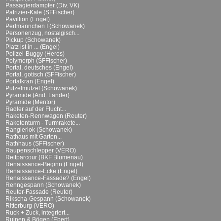
Passagierdampfer (Div. VK)
Patrizier-Kate (SFFischer)
Pavillion (Engel)
Perlmännchen I (Schowanek)
Personenzug, nostalgisch...
Pickup (Schowanek)
Platz ist in ... (Engel)
Polizei-Buggy (Heros)
Polymorph (SFFischer)
Portal, deutsches (Engel)
Portal, gotisch (SFFischer)
Portalkran (Engel)
Putzelmutzel (Schowanek)
Pyramide (And. Länder)
Pyramide (Mentor)
Radler auf der Flucht...
Raketen-Rennwagen (Reuter)
Raketenturm - Turmrakete...
Rangierlok (Schowanek)
Rathaus mit Garten...
Rathhaus (SFFischer)
Raupenschlepper (VERO)
Reitparcour (BKF Blumenau)
Renaissance-Beginn (Engel)
Renaissance-Ecke (Engel)
Renaissance-Fassade? (Engel)
Renngespann (Schowanek)
Reuter-Fassade (Reuter)
Rikscha-Gespann (Schowanek)
Ritterburg (VERO)
Ruck + Zuck, integriert...
Ruinen & Bögen (Ebert)