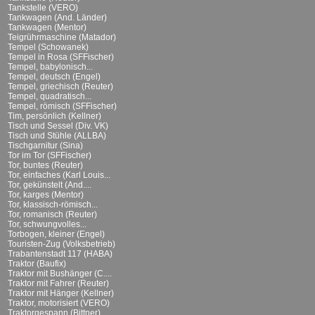
Tankstelle (VERO)
Tankwagen (And. Länder)
Tankwagen (Mentor)
Teigrührmaschine (Matador)
Tempel (Schowanek)
Tempel in Rosa (SFFischer)
Tempel, babylonisch...
Tempel, deutsch (Engel)
Tempel, griechisch (Reuter)
Tempel, quadratisch...
Tempel, römisch (SFFischer)
Tim, persönlich (Kellner)
Tisch und Sessel (Div. VK)
Tisch und Stühle (ALLBA)
Tischgarnitur (Sina)
Tor im Tor (SFFischer)
Tor, buntes (Reuter)
Tor, einfaches (Karl Louis...
Tor, gekünstelt (And....
Tor, karges (Mentor)
Tor, klassisch-römisch...
Tor, romanisch (Reuter)
Tor, schwungvolles...
Torbogen, kleiner (Engel)
Touristen-Zug (Volksbetrieb)
Trabantenstadt 117 (HABA)
Traktor (Baufix)
Traktor mit Bushänger (C....
Traktor mit Fahrer (Reuter)
Traktor mit Hänger (Kellner)
Traktor, motorisiert (VERO)
Traktorgespann (Bittner)