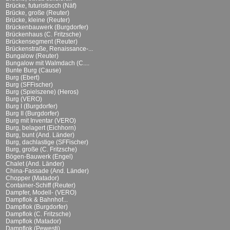
Brücke, futuristiscch (Näf)
Brücke, große (Reuter)
Brücke, kleine (Reuter)
Brückenbauwerk (Burgdorfer)
Brückenhaus (C. Fritzsche)
Brückensegment (Reuter)
Brückenstraße, Renaissance-...
Bungalow (Reuter)
Bungalow mit Walmdach (C....
Bunte Burg (Cause)
Burg (Ebert)
Burg (SFFischer)
Burg (Spielszene) (Heros)
Burg (VERO)
Burg I (Burgdorfer)
Burg II (Burgdorfer)
Burg mit Inventar (VERO)
Burg, belagert (Eichhorn)
Burg, bunt (And. Länder)
Burg, dachlastige (SFFischer)
Burg, große (C. Fritzsche)
Bögen-Bauwerk (Engel)
Chalet (And. Länder)
China-Fassade (And. Länder)
Chopper (Matador)
Container-Schiff (Reuter)
Dampfer, Modell- (VERO)
Dampflok & Bahnhof...
Dampflok (Burgdorfer)
Dampflok (C. Fritzsche)
Dampflok (Matador)
Dampflok (Pewesti)