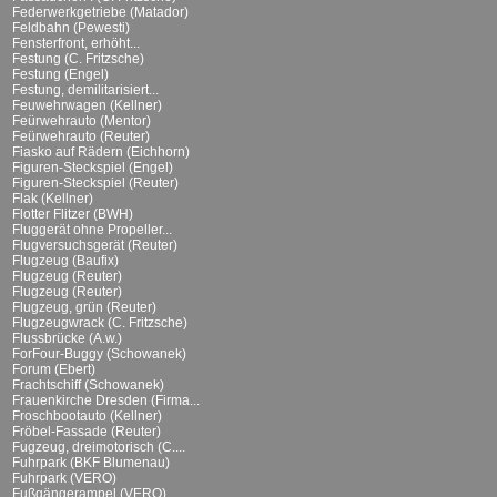
Federwerkgetriebe (Matador)
Feldbahn (Pewesti)
Fensterfront, erhöht...
Festung (C. Fritzsche)
Festung (Engel)
Festung, demilitarisiert...
Feuwehrwagen (Kellner)
Feürwehrauto (Mentor)
Feürwehrauto (Reuter)
Fiasko auf Rädern (Eichhorn)
Figuren-Steckspiel (Engel)
Figuren-Steckspiel (Reuter)
Flak (Kellner)
Flotter Flitzer (BWH)
Fluggerät ohne Propeller...
Flugversuchsgerät (Reuter)
Flugzeug (Baufix)
Flugzeug (Reuter)
Flugzeug (Reuter)
Flugzeug, grün (Reuter)
Flugzeugwrack (C. Fritzsche)
Flussbrücke (A.w.)
ForFour-Buggy (Schowanek)
Forum (Ebert)
Frachtschiff (Schowanek)
Frauenkirche Dresden (Firma...
Froschbootauto (Kellner)
Fröbel-Fassade (Reuter)
Fugzeug, dreimotorisch (C....
Fuhrpark (BKF Blumenau)
Fuhrpark (VERO)
Fußgängerampel (VERO)