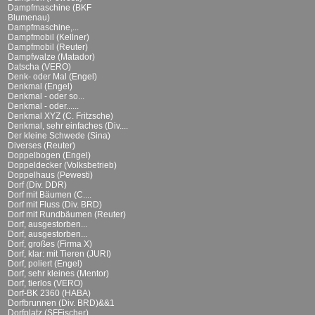
Dampfmaschine (BKF
Blumenau)
Dampfmaschine,...
Dampfmobil (Kellner)
Dampfmobil (Reuter)
Dampfwalze (Matador)
Datscha (VERO)
Denk- oder Mal (Engel)
Denkmal (Engel)
Denkmal - oder so...
Denkmal - oder......
Denkmal XYZ (C. Fritzsche)
Denkmal, sehr einfaches (Div....
Der kleine Schwede (Sina)
Diverses (Reuter)
Doppelbogen (Engel)
Doppeldecker (Volksbetrieb)
Doppelhaus (Pewesti)
Dorf (Div. DDR)
Dorf mit Bäumen (C....
Dorf mit Fluss (Div. BRD)
Dorf mit Rundbäumen (Reuter)
Dorf, ausgestorben...
Dorf, ausgestorben...
Dorf, großes (Firma X)
Dorf, klar: mit Tieren (JURI)
Dorf, poliert (Engel)
Dorf, sehr kleines (Mentor)
Dorf, tierlos (VERO)
Dorf-BK 2360 (HABA)
Dorfbrunnen (Div. BRD)&&1
Dorfplatz (SFFischer)