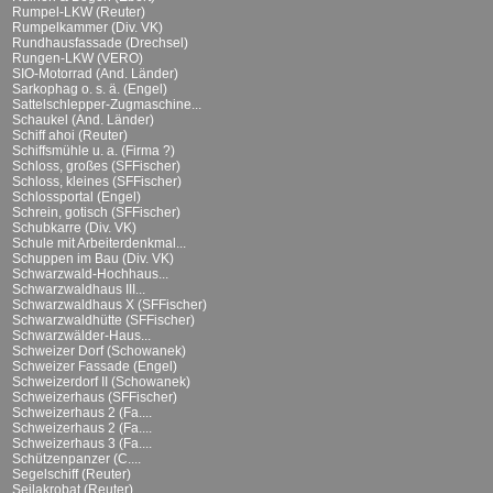
Rumpel-LKW (Reuter)
Rumpelkammer (Div. VK)
Rundhausfassade (Drechsel)
Rungen-LKW (VERO)
SIO-Motorrad (And. Länder)
Sarkophag o. s. ä. (Engel)
Sattelschlepper-Zugmaschine...
Schaukel (And. Länder)
Schiff ahoi (Reuter)
Schiffsmühle u. a. (Firma ?)
Schloss, großes (SFFischer)
Schloss, kleines (SFFischer)
Schlossportal (Engel)
Schrein, gotisch (SFFischer)
Schubkarre (Div. VK)
Schule mit Arbeiterdenkmal...
Schuppen im Bau (Div. VK)
Schwarzwald-Hochhaus...
Schwarzwaldhaus III...
Schwarzwaldhaus X (SFFischer)
Schwarzwaldhütte (SFFischer)
Schwarzwälder-Haus...
Schweizer Dorf (Schowanek)
Schweizer Fassade (Engel)
Schweizerdorf II (Schowanek)
Schweizerhaus (SFFischer)
Schweizerhaus 2 (Fa....
Schweizerhaus 2 (Fa....
Schweizerhaus 3 (Fa....
Schützenpanzer (C....
Segelschiff (Reuter)
Seilakrobat (Reuter)