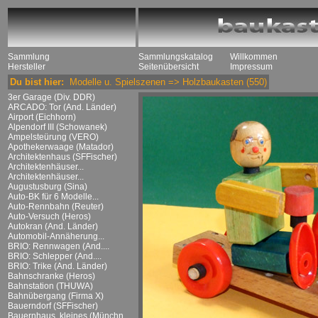
Sammlung
Sammlungskatalog
Willkommen
Hersteller
Seitenübersicht
Impressum
Du bist hier:
Modelle u. Spielszenen
=>
Holzbaukasten
(550)
3er Garage (Div. DDR)
ARCADO: Tor (And. Länder)
Airport (Eichhorn)
Alpendorf III (Schowanek)
Ampelsteürung (VERO)
Apothekerwaage (Matador)
Architektenhaus (SFFischer)
Architektenhäuser...
Architektenhäuser...
Augustusburg (Sina)
Auto-BK für 6 Modelle...
Auto-Rennbahn (Reuter)
Auto-Versuch (Heros)
Autokran (And. Länder)
Automobil-Annäherung...
BRIO: Rennwagen (And....
BRIO: Schlepper (And....
BRIO: Trike (And. Länder)
Bahnschranke (Heros)
Bahnstation (THUWA)
Bahnübergang (Firma X)
Bauerndorf (SFFischer)
Bauernhaus, kleines (Münchn....