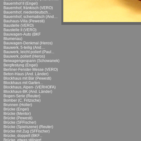
Bauernhof II (Engel)
Bauernhof, fränkisch (VERO)
Bauernhof, niederdeutsch...
Bauernhof, schematisch (And....
Bauhaus-Villa (Pewesti)
Baustelle (VERO)
Baustelle II (VERO)
Bauwagen-Auto (BKF
Blumenau)
Bauwagen-Denkmal (Heros)
Bauwerk, 5-teilig (And....
Bauwerk, leicht poliert (Paul...
Bauwerk, poliert (Heros)
Beiwagengespann (Schowanek)
Bergfestung (Engel)
Berliner-Fenster-Messe (VERO)
Beton-Haus (And. Länder)
Blockhaus mit Bär (Pewesti)
Blockhaus mit Garten...
Blockhaus, Alpen- (VERHOFA)
Blockhaus-BK (And. Länder)
Bogen-Serie (Reuter)
Bomber (C. Fritzsche)
Brunnen (Holler)
Brücke (Engel)
Brücke (Mentor)
Brücke (Pewesti)
Brücke (SFFischer)
Brücke (Spielszene) (Reuter)
Brücke mit Zug (SFFischer)
Brücke, doppelt (BKF...
Brücke, etwas stilisiert...