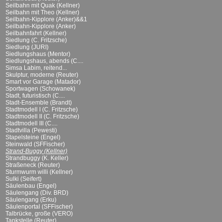
Seilbahn mit Quak (Kellner)
Seilbahn mit Theo (Kellner)
Seilbahn-Kipplore (Anker)&&1
Seilbahn-Kipplore (Anker)
Seilbahnfahrt (Kellner)
Siedlung (C. Fritzsche)
Siedlung (JURI)
Siedlungshaus (Mentor)
Siedlungshaus, abends (C....
Simsa Labim, reitend...
Skulptur, moderne (Reuter)
Smart vor Garage (Matador)
Sportwagen (Schowanek)
Stadt, futuristisch (C....
Stadt-Ensemble (Brandt)
Stadtmodell I (C. Fritzsche)
Stadtmodell II (C. Fritzsche)
Stadtmodell III (C....
Stadtvilla (Pewesti)
Stapelsteine (Engel)
Steinwald (SFFischer)
Strand-Buggy (Kellner)
Strandbuggy (K. Keller)
Straßeneck (Reuter)
Sturmwurm willi (Kellner)
Sulki (Seifert)
Säulenbau (Engel)
Säulengang (Div. BRD)
Säulengang (Erku)
Säulenportal (SFFischer)
Talbrücke, große (VERO)
Tankstelle (Reuter)