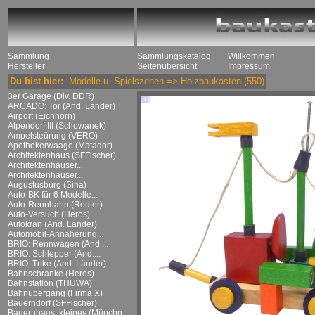
Sammlung
Sammlungskatalog
Willkommen
Hersteller
Seitenübersicht
Impressum
Du bist hier:
Modelle u. Spielszenen
=>
Holzbaukasten
(550)
3er Garage (Div. DDR)
ARCADO: Tor (And. Länder)
Airport (Eichhorn)
Alpendorf III (Schowanek)
Ampelsteürung (VERO)
Apothekerwaage (Matador)
Architektenhaus (SFFischer)
Architektenhäuser...
Architektenhäuser...
Augustusburg (Sina)
Auto-BK für 6 Modelle...
Auto-Rennbahn (Reuter)
Auto-Versuch (Heros)
Autokran (And. Länder)
Automobil-Annäherung...
BRIO: Rennwagen (And....
BRIO: Schlepper (And....
BRIO: Trike (And. Länder)
Bahnschranke (Heros)
Bahnstation (THUWA)
Bahnübergang (Firma X)
Bauerndorf (SFFischer)
Bauernhaus, kleines (Münchn....