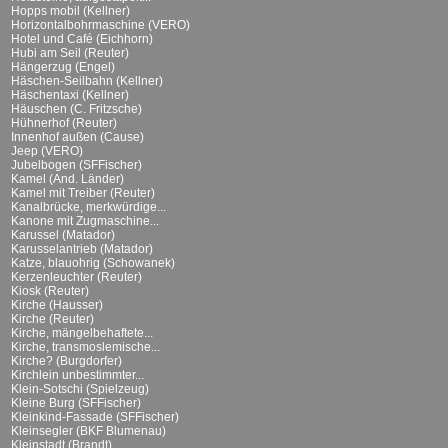
Hopps mobil (Kellner)
Horizontalbohrmaschine (VERO)
Hotel und Café (Eichhorn)
Hubi am Seil (Reuter)
Hängerzug (Engel)
Häschen-Seilbahn (Kellner)
Häschentaxi (Kellner)
Häuschen (C. Fritzsche)
Hühnerhof (Reuter)
Innenhof außen (Cause)
Jeep (VERO)
Jubelbogen (SFFischer)
Kamel (And. Länder)
Kamel mit Treiber (Reuter)
Kanalbrücke, merkwürdige...
Kanone mit Zugmaschine...
Karussel (Matador)
Karusselantrieb (Matador)
Katze, blauohrig (Schowanek)
Kerzenleuchter (Reuter)
Kiosk (Reuter)
Kirche (Hausser)
Kirche (Reuter)
Kirche, mängelbehaftete...
Kirche, transmoslemische...
Kirche? (Burgdorfer)
Kirchlein unbestimmter...
Klein-Sotschi (Spielzeug)
Kleine Burg (SFFischer)
Kleinkind-Fassade (SFFischer)
Kleinsegler (BKF Blumenau)
Kleinstadt (Brandt)