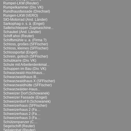
Rumpel-LKW (Reuter)
Rumpelkammer (Div. VK)
Rundhausfassade (Drechsel)
Rungen-LKW (VERO)
SIO-Motorrad (And. Länder)
Sarkophag o. s. ä. (Engel)
Sattelschlepper-Zugmaschine...
Schaukel (And. Länder)
Schiff ahoi (Reuter)
Schiffsmühle u. a. (Firma ?)
Schloss, großes (SFFischer)
Schloss, kleines (SFFischer)
Schlossportal (Engel)
Schrein, gotisch (SFFischer)
Schubkarre (Div. VK)
Schule mit Arbeiterdenkmal...
Schuppen im Bau (Div. VK)
Schwarzwald-Hochhaus...
Schwarzwaldhaus III...
Schwarzwaldhaus X (SFFischer)
Schwarzwaldhütte (SFFischer)
Schwarzwälder-Haus...
Schweizer Dorf (Schowanek)
Schweizer Fassade (Engel)
Schweizerdorf II (Schowanek)
Schweizerhaus (SFFischer)
Schweizerhaus 2 (Fa....
Schweizerhaus 2 (Fa....
Schweizerhaus 3 (Fa....
Schützenpanzer (C....
Segelschiff (Reuter)
Seilakrobat (Reuter)