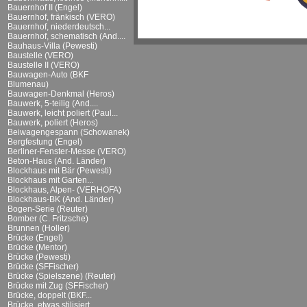
Bauernhof II (Engel)
Bauernhof, fränkisch (VERO)
Bauernhof, niederdeutsch...
Bauernhof, schematisch (And....
Bauhaus-Villa (Pewesti)
Baustelle (VERO)
Baustelle II (VERO)
Bauwagen-Auto (BKF
Blumenau)
Bauwagen-Denkmal (Heros)
Bauwerk, 5-teilig (And....
Bauwerk, leicht poliert (Paul...
Bauwerk, poliert (Heros)
Beiwagengespann (Schowanek)
Bergfestung (Engel)
Berliner-Fenster-Messe (VERO)
Beton-Haus (And. Länder)
Blockhaus mit Bär (Pewesti)
Blockhaus mit Garten...
Blockhaus, Alpen- (VERHOFA)
Blockhaus-BK (And. Länder)
Bogen-Serie (Reuter)
Bomber (C. Fritzsche)
Brunnen (Holler)
Brücke (Engel)
Brücke (Mentor)
Brücke (Pewesti)
Brücke (SFFischer)
Brücke (Spielszene) (Reuter)
Brücke mit Zug (SFFischer)
Brücke, doppelt (BKF...
Brücke, etwas stilisiert...