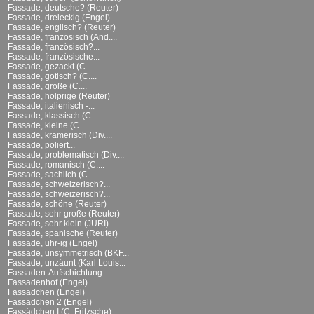
Fassade, deutsche? (Reuter)
Fassade, dreieckig (Engel)
Fassade, englisch? (Reuter)
Fassade, französisch (And....
Fassade, französisch?...
Fassade, französische...
Fassade, gezackt (C....
Fassade, gotisch? (C....
Fassade, große (C....
Fassade, holprige (Reuter)
Fassade, italienisch -...
Fassade, klassisch (C....
Fassade, kleine (C....
Fassade, kramerisch (Div....
Fassade, poliert...
Fassade, problematisch (Div....
Fassade, romanisch (C....
Fassade, sachlich (C....
Fassade, schweizerisch?...
Fassade, schweizerisch?...
Fassade, schöne (Reuter)
Fassade, sehr große (Reuter)
Fassade, sehr klein (JURI)
Fassade, spanische (Reuter)
Fassade, uhr-ig (Engel)
Fassade, unsymmetrisch (BKF...
Fassade, unzäunt (Karl Louis...
Fassaden-Aufschichtung...
Fassadenhof (Engel)
Fassädchen (Engel)
Fassädchen 2 (Engel)
Fassädchen I (C. Fritzsche)