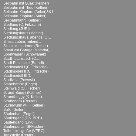
Seilbahn mit Quak (Kellner)
Seilbahn mit Theo (Kellner)
Seilbahn-Kipplore (Anker)&&1
Seilbahn-Kipplore (Anker)
Seilbahnfahrt (Kellner)
Siedlung (C. Fritzsche)
Siedlung (JURI)
Siedlungshaus (Mentor)
Siedlungshaus, abends (C....
Simsa Labim, reitend...
Skulptur, moderne (Reuter)
Smart vor Garage (Matador)
Sportwagen (Schowanek)
Stadt, futuristisch (C....
Stadt-Ensemble (Brandt)
Stadtmodell I (C. Fritzsche)
Stadtmodell II (C. Fritzsche)
Stadtmodell III (C....
Stadtvilla (Pewesti)
Stapelsteine (Engel)
Steinwald (SFFischer)
Strand-Buggy (Kellner)
Strandbuggy (K. Keller)
Straßeneck (Reuter)
Sturmwurm willi (Kellner)
Sulki (Seifert)
Säulenbau (Engel)
Säulengang (Div. BRD)
Säulengang (Erku)
Säulenportal (SFFischer)
Talbrücke, große (VERO)
Tankstelle (Reuter)