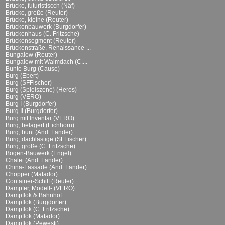
Brücke, futuristiscch (Näf)
Brücke, große (Reuter)
Brücke, kleine (Reuter)
Brückenbauwerk (Burgdorfer)
Brückenhaus (C. Fritzsche)
Brückensegment (Reuter)
Brückenstraße, Renaissance-...
Bungalow (Reuter)
Bungalow mit Walmdach (C....
Bunte Burg (Cause)
Burg (Ebert)
Burg (SFFischer)
Burg (Spielszene) (Heros)
Burg (VERO)
Burg I (Burgdorfer)
Burg II (Burgdorfer)
Burg mit Inventar (VERO)
Burg, belagert (Eichhorn)
Burg, bunt (And. Länder)
Burg, dachlastige (SFFischer)
Burg, große (C. Fritzsche)
Bögen-Bauwerk (Engel)
Chalet (And. Länder)
China-Fassade (And. Länder)
Chopper (Matador)
Container-Schiff (Reuter)
Dampfer, Modell- (VERO)
Dampflok & Bahnhof...
Dampflok (Burgdorfer)
Dampflok (C. Fritzsche)
Dampflok (Matador)
Dampflok (Pewesti)