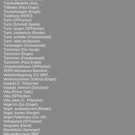
Tramhaltestelle (And....
Trittleiter (Paul Engel)
Triumphbogen (Engel)
Trutzburg (VERO)
Turm (SFFischer)
Turm (Schmidt-Spiele)
Turm, langer (SFFischer)
Turm, romanisch (Reuter)
Turm, schiefer (Frankenwald)
Turm, stark strukturiert...
Turmwagen (Schowanek)
Türmchen (Div. heute)
Türmchen (Engel)
Türmchen (Frankenwald)
Türmchen (Paul Engel)
Umgebindehaus (SFFischer)
VERO Miniaturen Bahnhof...
Verkehrsflugzeug 152 (BKF...
Verwunschenes Schloss (Engel)
Viadukt (C. Fritzsche)
Viadukt, römisch (Drechsel)
Villa (Firma ?)&&1
Villa (SFFischer)
Villa, klein (C. Fritzsche)
Vogel im Zoo (Engel)
Vogel, ausbalanciert (Reuter)
Vogel, bunter (Reuter)
Vogel-Futterhaus (Div. VK)
Volkspalast (SFFischer)
Vorgarten (Ebert)
Wandstück (Spranger)
Wasserflugzeug (BKF