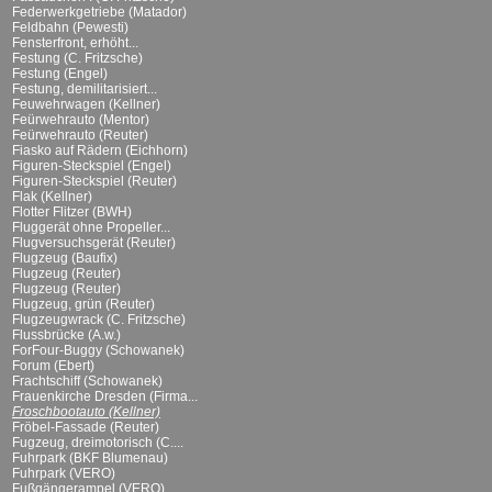
Federwerkgetriebe (Matador)
Feldbahn (Pewesti)
Fensterfront, erhöht...
Festung (C. Fritzsche)
Festung (Engel)
Festung, demilitarisiert...
Feuwehrwagen (Kellner)
Feürwehrauto (Mentor)
Feürwehrauto (Reuter)
Fiasko auf Rädern (Eichhorn)
Figuren-Steckspiel (Engel)
Figuren-Steckspiel (Reuter)
Flak (Kellner)
Flotter Flitzer (BWH)
Fluggerät ohne Propeller...
Flugversuchsgerät (Reuter)
Flugzeug (Baufix)
Flugzeug (Reuter)
Flugzeug (Reuter)
Flugzeug, grün (Reuter)
Flugzeugwrack (C. Fritzsche)
Flussbrücke (A.w.)
ForFour-Buggy (Schowanek)
Forum (Ebert)
Frachtschiff (Schowanek)
Frauenkirche Dresden (Firma...
Froschbootauto (Kellner)
Fröbel-Fassade (Reuter)
Fugzeug, dreimotorisch (C....
Fuhrpark (BKF Blumenau)
Fuhrpark (VERO)
Fußgängerampel (VERO)