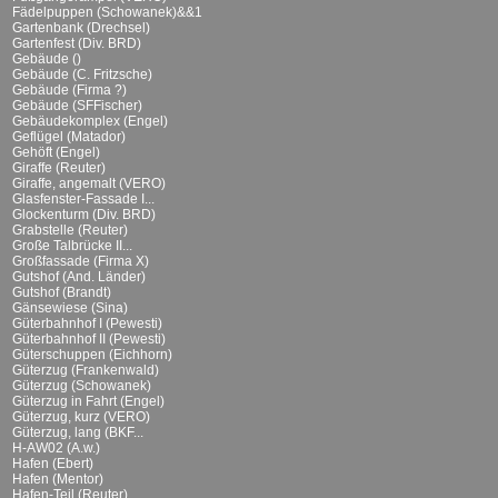
Fädelpuppen (Schowanek)&&1
Gartenbank (Drechsel)
Gartenfest (Div. BRD)
Gebäude ()
Gebäude (C. Fritzsche)
Gebäude (Firma ?)
Gebäude (SFFischer)
Gebäudekomplex (Engel)
Geflügel (Matador)
Gehöft (Engel)
Giraffe (Reuter)
Giraffe, angemalt (VERO)
Glasfenster-Fassade I...
Glockenturm (Div. BRD)
Grabstelle (Reuter)
Große Talbrücke II...
Großfassade (Firma X)
Gutshof (And. Länder)
Gutshof (Brandt)
Gänsewiese (Sina)
Güterbahnhof I (Pewesti)
Güterbahnhof II (Pewesti)
Güterschuppen (Eichhorn)
Güterzug (Frankenwald)
Güterzug (Schowanek)
Güterzug in Fahrt (Engel)
Güterzug, kurz (VERO)
Güterzug, lang (BKF...
H-AW02 (A.w.)
Hafen (Ebert)
Hafen (Mentor)
Hafen-Teil (Reuter)