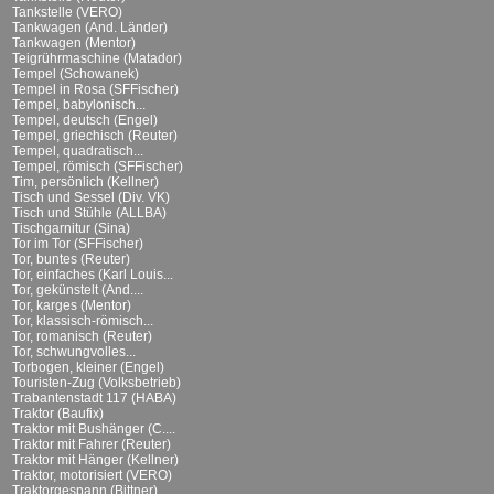
Tankstelle (VERO)
Tankwagen (And. Länder)
Tankwagen (Mentor)
Teigrührmaschine (Matador)
Tempel (Schowanek)
Tempel in Rosa (SFFischer)
Tempel, babylonisch...
Tempel, deutsch (Engel)
Tempel, griechisch (Reuter)
Tempel, quadratisch...
Tempel, römisch (SFFischer)
Tim, persönlich (Kellner)
Tisch und Sessel (Div. VK)
Tisch und Stühle (ALLBA)
Tischgarnitur (Sina)
Tor im Tor (SFFischer)
Tor, buntes (Reuter)
Tor, einfaches (Karl Louis...
Tor, gekünstelt (And....
Tor, karges (Mentor)
Tor, klassisch-römisch...
Tor, romanisch (Reuter)
Tor, schwungvolles...
Torbogen, kleiner (Engel)
Touristen-Zug (Volksbetrieb)
Trabantenstadt 117 (HABA)
Traktor (Baufix)
Traktor mit Bushänger (C....
Traktor mit Fahrer (Reuter)
Traktor mit Hänger (Kellner)
Traktor, motorisiert (VERO)
Traktorgespann (Bittner)