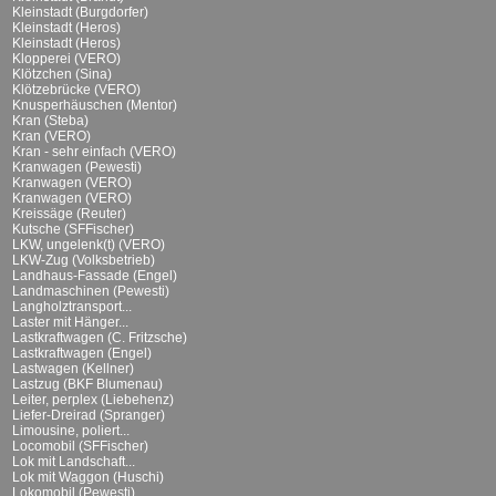
Kleinstadt (Burgdorfer)
Kleinstadt (Heros)
Kleinstadt (Heros)
Klopperei (VERO)
Klötzchen (Sina)
Klötzebrücke (VERO)
Knusperhäuschen (Mentor)
Kran (Steba)
Kran (VERO)
Kran - sehr einfach (VERO)
Kranwagen (Pewesti)
Kranwagen (VERO)
Kranwagen (VERO)
Kreissäge (Reuter)
Kutsche (SFFischer)
LKW, ungelenk(t) (VERO)
LKW-Zug (Volksbetrieb)
Landhaus-Fassade (Engel)
Landmaschinen (Pewesti)
Langholztransport...
Laster mit Hänger...
Lastkraftwagen (C. Fritzsche)
Lastkraftwagen (Engel)
Lastwagen (Kellner)
Lastzug (BKF Blumenau)
Leiter, perplex (Liebehenz)
Liefer-Dreirad (Spranger)
Limousine, poliert...
Locomobil (SFFischer)
Lok mit Landschaft...
Lok mit Waggon (Huschi)
Lokomobil (Pewesti)