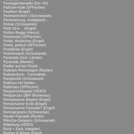
Passagierdampfer (Div. VK)
Patrizier-Kate (SFFischer)
Pavillion (Engel)
Perlmännchen I (Schowanek)
Personenzug, nostalgisch...
Pickup (Schowanek)
Platz ist in ... (Engel)
Polizei-Buggy (Heros)
Polymorph (SFFischer)
Portal, deutsches (Engel)
Portal, gotisch (SFFischer)
Portalkran (Engel)
Putzelmutzel (Schowanek)
Pyramide (And. Länder)
Pyramide (Mentor)
Radler auf der Flucht...
Raketen-Rennwagen (Reuter)
Raketenturm - Turmrakete...
Rangierlok (Schowanek)
Rathaus mit Garten...
Rathhaus (SFFischer)
Raupenschlepper (VERO)
Reitparcour (BKF Blumenau)
Renaissance-Beginn (Engel)
Renaissance-Ecke (Engel)
Renaissance-Fassade? (Engel)
Renngespann (Schowanek)
Reuter-Fassade (Reuter)
Rikscha-Gespann (Schowanek)
Ritterburg (VERO)
Ruck + Zuck, integriert...
Ruinen & Bögen (Ebert)