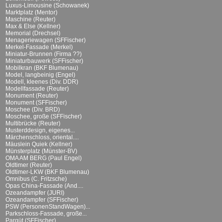
Luxus-Limousine (Schowanek)
Marktplatz (Mentor)
Maschine (Reuter)
Max & Else (Kellner)
Memorial (Drechsel)
Menageriewagen (SFFischer)
Merkel-Fassade (Merkel)
Miniatur-Brunnen (Firma ??)
Miniaturbauwerk (SFFischer)
Mobilkran (BKF Blumenau)
Model, langbeinig (Engel)
Modell, kleenes (Div. DDR)
Modellfassade (Reuter)
Monument (Reuter)
Monument (SFFischer)
Moschee (Div. BRD)
Moschee, große (SFFischer)
Multibrücke (Reuter)
Musterddesign, eigenes...
Märchenschloss, oriental....
Mäuslein Quiek (Kellner)
Münsterplatz (Münster-BV)
OMA AM BERG (Paul Engel)
Oldtimer (Reuter)
Oldtimer-LKW (BKF Blumenau)
Omnibus (C. Fritzsche)
Opas China-Fassade (And....
Ozeandampfer (JURI)
Ozeandampfer (SFFischer)
PSW (PersonenStandWagen)...
Parkschloss-Fassade, große...
Parqüt (SFFischer)