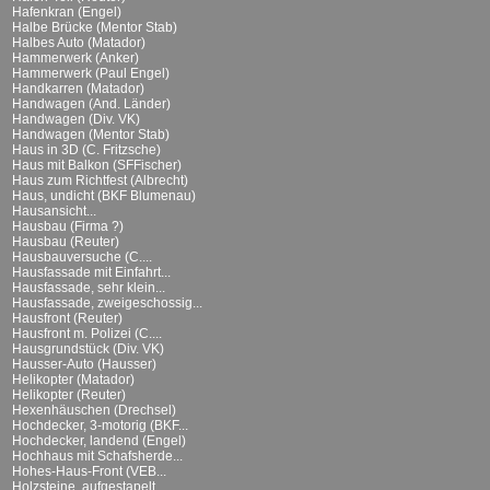
Hafenkran (Engel)
Halbe Brücke (Mentor Stab)
Halbes Auto (Matador)
Hammerwerk (Anker)
Hammerwerk (Paul Engel)
Handkarren (Matador)
Handwagen (And. Länder)
Handwagen (Div. VK)
Handwagen (Mentor Stab)
Haus in 3D (C. Fritzsche)
Haus mit Balkon (SFFischer)
Haus zum Richtfest (Albrecht)
Haus, undicht (BKF Blumenau)
Hausansicht...
Hausbau (Firma ?)
Hausbau (Reuter)
Hausbauversuche (C....
Hausfassade mit Einfahrt...
Hausfassade, sehr klein...
Hausfassade, zweigeschossig...
Hausfront (Reuter)
Hausfront m. Polizei (C....
Hausgrundstück (Div. VK)
Hausser-Auto (Hausser)
Helikopter (Matador)
Helikopter (Reuter)
Hexenhäuschen (Drechsel)
Hochdecker, 3-motorig (BKF...
Hochdecker, landend (Engel)
Hochhaus mit Schafsherde...
Hohes-Haus-Front (VEB...
Holzsteine, aufgestapelt...