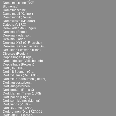
Dampfmaschine (BKF
Blumenau)
Dampfmaschine,...
Dampfmobil (Kellner)
Dampfmobil (Reuter)
Dampfwalze (Matador)
Datscha (VERO)
Denk- oder Mal (Engel)
Denkmal (Engel)
Denkmal - oder so...
Denkmal - oder......
Denkmal XYZ (C. Fritzsche)
Denkmal, sehr einfaches (Div....
Der kleine Schwede (Sina)
Diverses (Reuter)
Doppelbogen (Engel)
Doppeldecker (Volksbetrieb)
Doppelhaus (Pewesti)
Dorf (Div. DDR)
Dorf mit Bäumen (C....
Dorf mit Fluss (Div. BRD)
Dorf mit Rundbäumen (Reuter)
Dorf, ausgestorben...
Dorf, ausgestorben...
Dorf, großes (Firma X)
Dorf, klar: mit Tieren (JURI)
Dorf, poliert (Engel)
Dorf, sehr kleines (Mentor)
Dorf, tierlos (VERO)
Dorf-BK 2360 (HABA)
Dorfbrunnen (Div. BRD)&&1
Dorfplatz (SFFischer)