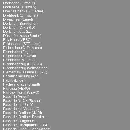
Dorfszene (Firma X)
Dorfszene I (Firma ?)
Drechselbank (SFFischer)
Drehbank (SFFischer)
Dreiachser (Engel)
Dörfchen (Burgdorfer)
Dörfchen (Div. BRD)
Dörfchen, das 2....
Düsenflugzeug (Reuter)
Eck-Haus (VERO)
Eckfassade (SFFischer)
Eisbrecher (C. Fritzsche)
Eisenbahn (Engel)
Eisenbahn (Pewesti)
Eisenbahn, skurril (C....
Eisenbahnzug (BERBIS)...
Eisenbahnzug (Volksbetrieb)
Elementar-Fassade (VERO)
Entwurf Siedlung (And....
Fabrik (Engel)
Fachwerkhaus (Brandt)
Fantasia (VERO)
Fantasy-Portal (VERO)
Fassade (Engel)
Fassade Nr. XX (Reuter)
Fassade mit Uhr (C....
Fassade mit Vorbau (C....
Fassade, Berliner (JURI)
Fassade, Berliner-Fenster-...
Fassade, Burgdorfer...
Fassade, Hochparterre (BKF...
Fassade, Jubel- (Schowanek)