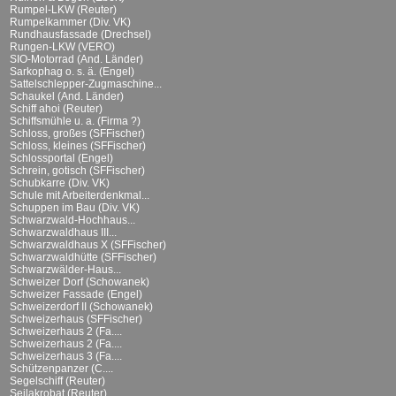
Rumpel-LKW (Reuter)
Rumpelkammer (Div. VK)
Rundhausfassade (Drechsel)
Rungen-LKW (VERO)
SIO-Motorrad (And. Länder)
Sarkophag o. s. ä. (Engel)
Sattelschlepper-Zugmaschine...
Schaukel (And. Länder)
Schiff ahoi (Reuter)
Schiffsmühle u. a. (Firma ?)
Schloss, großes (SFFischer)
Schloss, kleines (SFFischer)
Schlossportal (Engel)
Schrein, gotisch (SFFischer)
Schubkarre (Div. VK)
Schule mit Arbeiterdenkmal...
Schuppen im Bau (Div. VK)
Schwarzwald-Hochhaus...
Schwarzwaldhaus III...
Schwarzwaldhaus X (SFFischer)
Schwarzwaldhütte (SFFischer)
Schwarzwälder-Haus...
Schweizer Dorf (Schowanek)
Schweizer Fassade (Engel)
Schweizerdorf II (Schowanek)
Schweizerhaus (SFFischer)
Schweizerhaus 2 (Fa....
Schweizerhaus 2 (Fa....
Schweizerhaus 3 (Fa....
Schützenpanzer (C....
Segelschiff (Reuter)
Seilakrobat (Reuter)