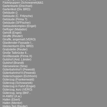
Fädelpuppen (Schowanek)&&1
Gartenbank (Drechsel)
Gartenfest (Div. BRD)
Gebäude ()
Gebäude (C. Fritzsche)
Gebäude (Firma ?)
Gebäude (SFFischer)
Gebäudekomplex (Engel)
Geflügel (Matador)
Gehöft (Engel)
Giraffe (Reuter)
Giraffe, angemalt (VERO)
Glasfenster-Fassade I...
Glockenturm (Div. BRD)
Grabstelle (Reuter)
Große Talbrücke II...
Großfassade (Firma X)
Gutshof (And. Länder)
Gutshof (Brandt)
Gänsewiese (Sina)
Güterbahnhof I (Pewesti)
Güterbahnhof II (Pewesti)
Güterschuppen (Eichhorn)
Güterzug (Frankenwald)
Güterzug (Schowanek)
Güterzug in Fahrt (Engel)
Güterzug, kurz (VERO)
Güterzug, lang (BKF...
H-AW02 (A.w.)
Hafen (Ebert)
Hafen (Mentor)
Hafen-Teil (Reuter)