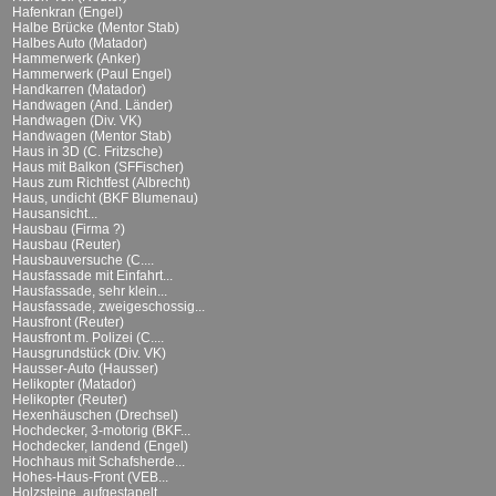
Hafenkran (Engel)
Halbe Brücke (Mentor Stab)
Halbes Auto (Matador)
Hammerwerk (Anker)
Hammerwerk (Paul Engel)
Handkarren (Matador)
Handwagen (And. Länder)
Handwagen (Div. VK)
Handwagen (Mentor Stab)
Haus in 3D (C. Fritzsche)
Haus mit Balkon (SFFischer)
Haus zum Richtfest (Albrecht)
Haus, undicht (BKF Blumenau)
Hausansicht...
Hausbau (Firma ?)
Hausbau (Reuter)
Hausbauversuche (C....
Hausfassade mit Einfahrt...
Hausfassade, sehr klein...
Hausfassade, zweigeschossig...
Hausfront (Reuter)
Hausfront m. Polizei (C....
Hausgrundstück (Div. VK)
Hausser-Auto (Hausser)
Helikopter (Matador)
Helikopter (Reuter)
Hexenhäuschen (Drechsel)
Hochdecker, 3-motorig (BKF...
Hochdecker, landend (Engel)
Hochhaus mit Schafsherde...
Hohes-Haus-Front (VEB...
Holzsteine, aufgestapelt...