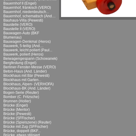
Bauernhof II (Engel)
Bauernhof, fränkisch (VERO)
Bauernhof, niederdeutsch...
Bauernhof, schematisch (And....
Bauhaus-Villa (Pewesti)
Baustelle (VERO)
Baustelle II (VERO)
Bauwagen-Auto (BKF
Blumenau)
Bauwagen-Denkmal (Heros)
Bauwerk, 5-teilig (And....
Bauwerk, leicht poliert (Paul...
Bauwerk, poliert (Heros)
Beiwagengespann (Schowanek)
Bergfestung (Engel)
Berliner-Fenster-Messe (VERO)
Beton-Haus (And. Länder)
Blockhaus mit Bär (Pewesti)
Blockhaus mit Garten...
Blockhaus, Alpen- (VERHOFA)
Blockhaus-BK (And. Länder)
Bogen-Serie (Reuter)
Bomber (C. Fritzsche)
Brunnen (Holler)
Brücke (Engel)
Brücke (Mentor)
Brücke (Pewesti)
Brücke (SFFischer)
Brücke (Spielszene) (Reuter)
Brücke mit Zug (SFFischer)
Brücke, doppelt (BKF...
Brücke, etwas stilisiert...