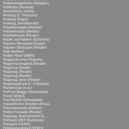
Federwerkgetriebe (Matador)
Feldbahn (Pewesti)
Fensterfront, erhöht...
Festung (C. Fritzsche)
Festung (Engel)
Festung, demilitarisiert...
Feuwehrwagen (Kellner)
Feürwehrauto (Mentor)
Feürwehrauto (Reuter)
Fiasko auf Rädern (Eichhorn)
Figuren-Steckspiel (Engel)
Figuren-Steckspiel (Reuter)
Flak (Kellner)
Flotter Flitzer (BWH)
Fluggerät ohne Propeller...
Flugversuchsgerät (Reuter)
Flugzeug (Baufix)
Flugzeug (Reuter)
Flugzeug (Reuter)
Flugzeug, grün (Reuter)
Flugzeugwrack (C. Fritzsche)
Flussbrücke (A.w.)
ForFour-Buggy (Schowanek)
Forum (Ebert)
Frachtschiff (Schowanek)
Frauenkirche Dresden (Firma...
Froschbootauto (Kellner)
Fröbel-Fassade (Reuter)
Fugzeug, dreimotorisch (C....
Fuhrpark (BKF Blumenau)
Fuhrpark (VERO)
Fußgängerampel (VERO)