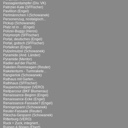
Passagierdampfer (Div. VK)
Patrizier-Kate (SFFischer)
Pavillion (Engel)
Perlmännchen I (Schowanek)
Personenzug, nostalgisch...
Pickup (Schowanek)
Platz ist in ... (Engel)
Polizei-Buggy (Heros)
Polymorph (SFFischer)
Portal, deutsches (Engel)
Portal, gotisch (SFFischer)
Portalkran (Engel)
Putzelmutzel (Schowanek)
Pyramide (And. Länder)
Pyramide (Mentor)
Radler auf der Flucht...
Raketen-Rennwagen (Reuter)
Raketenturm - Turmrakete...
Rangierlok (Schowanek)
Rathaus mit Garten...
Rathhaus (SFFischer)
Raupenschlepper (VERO)
Reitparcour (BKF Blumenau)
Renaissance-Beginn (Engel)
Renaissance-Ecke (Engel)
Renaissance-Fassade? (Engel)
Renngespann (Schowanek)
Reuter-Fassade (Reuter)
Rikscha-Gespann (Schowanek)
Ritterburg (VERO)
Ruck + Zuck, integriert...
Ruinen & Bögen (Ebert)