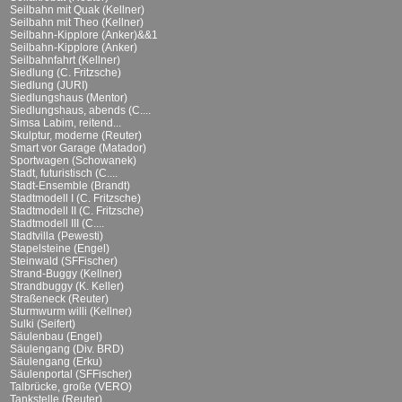
Seilbahn mit Quak (Kellner)
Seilbahn mit Theo (Kellner)
Seilbahn-Kipplore (Anker)&&1
Seilbahn-Kipplore (Anker)
Seilbahnfahrt (Kellner)
Siedlung (C. Fritzsche)
Siedlung (JURI)
Siedlungshaus (Mentor)
Siedlungshaus, abends (C....
Simsa Labim, reitend...
Skulptur, moderne (Reuter)
Smart vor Garage (Matador)
Sportwagen (Schowanek)
Stadt, futuristisch (C....
Stadt-Ensemble (Brandt)
Stadtmodell I (C. Fritzsche)
Stadtmodell II (C. Fritzsche)
Stadtmodell III (C....
Stadtvilla (Pewesti)
Stapelsteine (Engel)
Steinwald (SFFischer)
Strand-Buggy (Kellner)
Strandbuggy (K. Keller)
Straßeneck (Reuter)
Sturmwurm willi (Kellner)
Sulki (Seifert)
Säulenbau (Engel)
Säulengang (Div. BRD)
Säulengang (Erku)
Säulenportal (SFFischer)
Talbrücke, große (VERO)
Tankstelle (Reuter)