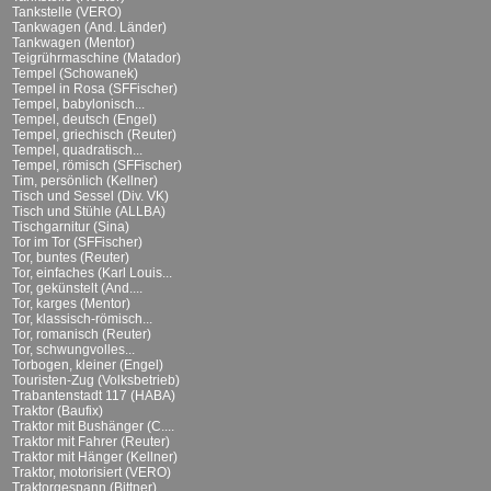
Tankstelle (VERO)
Tankwagen (And. Länder)
Tankwagen (Mentor)
Teigrührmaschine (Matador)
Tempel (Schowanek)
Tempel in Rosa (SFFischer)
Tempel, babylonisch...
Tempel, deutsch (Engel)
Tempel, griechisch (Reuter)
Tempel, quadratisch...
Tempel, römisch (SFFischer)
Tim, persönlich (Kellner)
Tisch und Sessel (Div. VK)
Tisch und Stühle (ALLBA)
Tischgarnitur (Sina)
Tor im Tor (SFFischer)
Tor, buntes (Reuter)
Tor, einfaches (Karl Louis...
Tor, gekünstelt (And....
Tor, karges (Mentor)
Tor, klassisch-römisch...
Tor, romanisch (Reuter)
Tor, schwungvolles...
Torbogen, kleiner (Engel)
Touristen-Zug (Volksbetrieb)
Trabantenstadt 117 (HABA)
Traktor (Baufix)
Traktor mit Bushänger (C....
Traktor mit Fahrer (Reuter)
Traktor mit Hänger (Kellner)
Traktor, motorisiert (VERO)
Traktorgespann (Bittner)