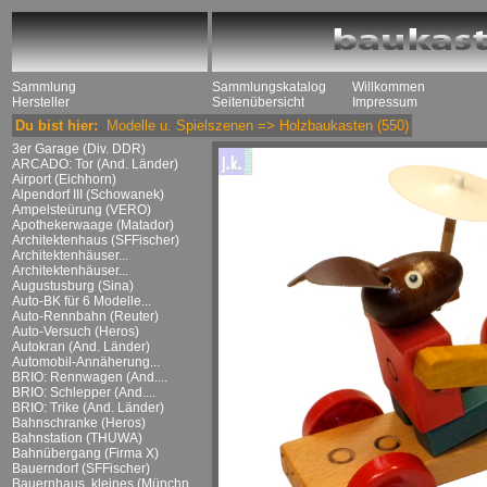
Sammlung
Sammlungskatalog
Willkommen
Hersteller
Seitenübersicht
Impressum
Du bist hier:
Modelle u. Spielszenen
=>
Holzbaukasten
(550)
3er Garage (Div. DDR)
ARCADO: Tor (And. Länder)
Airport (Eichhorn)
Alpendorf III (Schowanek)
Ampelsteürung (VERO)
Apothekerwaage (Matador)
Architektenhaus (SFFischer)
Architektenhäuser...
Architektenhäuser...
Augustusburg (Sina)
Auto-BK für 6 Modelle...
Auto-Rennbahn (Reuter)
Auto-Versuch (Heros)
Autokran (And. Länder)
Automobil-Annäherung...
BRIO: Rennwagen (And....
BRIO: Schlepper (And....
BRIO: Trike (And. Länder)
Bahnschranke (Heros)
Bahnstation (THUWA)
Bahnübergang (Firma X)
Bauerndorf (SFFischer)
Bauernhaus, kleines (Münchn....