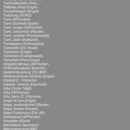
Tramhaltestelle (And....
Trittleiter (Paul Engel)
Triumphbogen (Engel)
Trutzburg (VERO)
Turm (SFFischer)
Turm (Schmidt-Spiele)
Turm, langer (SFFischer)
Turm, romanisch (Reuter)
Turm, schiefer (Frankenwald)
Turm, stark strukturiert...
Turmwagen (Schowanek)
Türmchen (Div. heute)
Türmchen (Engel)
Türmchen (Frankenwald)
Türmchen (Paul Engel)
Umgebindehaus (SFFischer)
VERO Miniaturen Bahnhof...
Verkehrsflugzeug 152 (BKF...
Verwunschenes Schloss (Engel)
Viadukt (C. Fritzsche)
Viadukt, römisch (Drechsel)
Villa (Firma ?)&&1
Villa (SFFischer)
Villa, klein (C. Fritzsche)
Vogel im Zoo (Engel)
Vogel, ausbalanciert (Reuter)
Vogel, bunter (Reuter)
Vogel-Futterhaus (Div. VK)
Volkspalast (SFFischer)
Vorgarten (Ebert)
Wandstück (Spranger)
Wasserflugzeug (BKF