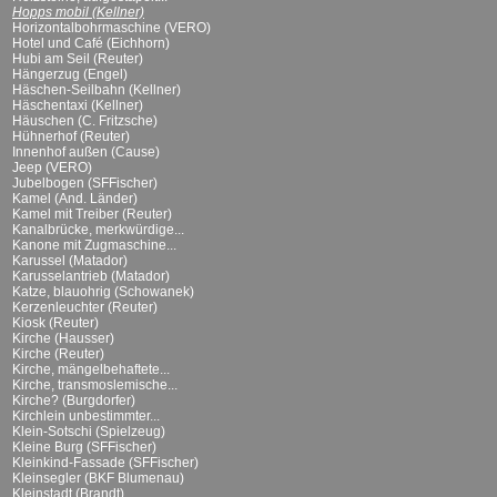
Hopps mobil (Kellner)
Horizontalbohrmaschine (VERO)
Hotel und Café (Eichhorn)
Hubi am Seil (Reuter)
Hängerzug (Engel)
Häschen-Seilbahn (Kellner)
Häschentaxi (Kellner)
Häuschen (C. Fritzsche)
Hühnerhof (Reuter)
Innenhof außen (Cause)
Jeep (VERO)
Jubelbogen (SFFischer)
Kamel (And. Länder)
Kamel mit Treiber (Reuter)
Kanalbrücke, merkwürdige...
Kanone mit Zugmaschine...
Karussel (Matador)
Karusselantrieb (Matador)
Katze, blauohrig (Schowanek)
Kerzenleuchter (Reuter)
Kiosk (Reuter)
Kirche (Hausser)
Kirche (Reuter)
Kirche, mängelbehaftete...
Kirche, transmoslemische...
Kirche? (Burgdorfer)
Kirchlein unbestimmter...
Klein-Sotschi (Spielzeug)
Kleine Burg (SFFischer)
Kleinkind-Fassade (SFFischer)
Kleinsegler (BKF Blumenau)
Kleinstadt (Brandt)