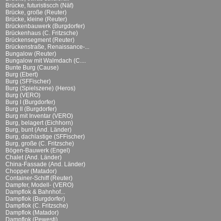
Brücke, futuristiscch (Näf)
Brücke, große (Reuter)
Brücke, kleine (Reuter)
Brückenbauwerk (Burgdorfer)
Brückenhaus (C. Fritzsche)
Brückensegment (Reuter)
Brückenstraße, Renaissance-...
Bungalow (Reuter)
Bungalow mit Walmdach (C....
Bunte Burg (Cause)
Burg (Ebert)
Burg (SFFischer)
Burg (Spielszene) (Heros)
Burg (VERO)
Burg I (Burgdorfer)
Burg II (Burgdorfer)
Burg mit Inventar (VERO)
Burg, belagert (Eichhorn)
Burg, bunt (And. Länder)
Burg, dachlastige (SFFischer)
Burg, große (C. Fritzsche)
Bögen-Bauwerk (Engel)
Chalet (And. Länder)
China-Fassade (And. Länder)
Chopper (Matador)
Container-Schiff (Reuter)
Dampfer, Modell- (VERO)
Dampflok & Bahnhof...
Dampflok (Burgdorfer)
Dampflok (C. Fritzsche)
Dampflok (Matador)
Dampflok (Pewesti)