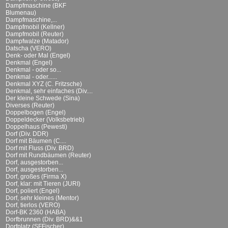
Dampfmaschine (BKF
Blumenau)
Dampfmaschine,...
Dampfmobil (Kellner)
Dampfmobil (Reuter)
Dampfwalze (Matador)
Datscha (VERO)
Denk- oder Mal (Engel)
Denkmal (Engel)
Denkmal - oder so...
Denkmal - oder......
Denkmal XYZ (C. Fritzsche)
Denkmal, sehr einfaches (Div....
Der kleine Schwede (Sina)
Diverses (Reuter)
Doppelbogen (Engel)
Doppeldecker (Volksbetrieb)
Doppelhaus (Pewesti)
Dorf (Div. DDR)
Dorf mit Bäumen (C....
Dorf mit Fluss (Div. BRD)
Dorf mit Rundbäumen (Reuter)
Dorf, ausgestorben...
Dorf, ausgestorben...
Dorf, großes (Firma X)
Dorf, klar: mit Tieren (JURI)
Dorf, poliert (Engel)
Dorf, sehr kleines (Mentor)
Dorf, tierlos (VERO)
Dorf-BK 2360 (HABA)
Dorfbrunnen (Div. BRD)&&1
Dorfplatz (SFFischer)