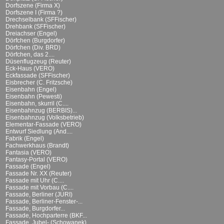
Dorfszene (Firma X)
Dorfszene I (Firma ?)
Drechselbank (SFFischer)
Drehbank (SFFischer)
Dreiachser (Engel)
Dörfchen (Burgdorfer)
Dörfchen (Div. BRD)
Dörfchen, das 2....
Düsenflugzeug (Reuter)
Eck-Haus (VERO)
Eckfassade (SFFischer)
Eisbrecher (C. Fritzsche)
Eisenbahn (Engel)
Eisenbahn (Pewesti)
Eisenbahn, skurril (C....
Eisenbahnzug (BERBIS)...
Eisenbahnzug (Volksbetrieb)
Elementar-Fassade (VERO)
Entwurf Siedlung (And....
Fabrik (Engel)
Fachwerkhaus (Brandt)
Fantasia (VERO)
Fantasy-Portal (VERO)
Fassade (Engel)
Fassade Nr. XX (Reuter)
Fassade mit Uhr (C....
Fassade mit Vorbau (C....
Fassade, Berliner (JURI)
Fassade, Berliner-Fenster-...
Fassade, Burgdorfer...
Fassade, Hochparterre (BKF...
Fassade, Jubel- (Schowanek)