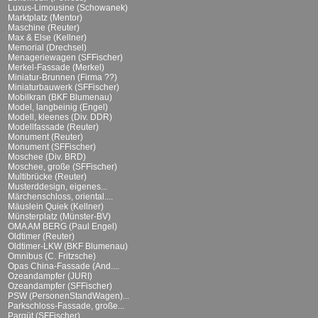
Luxus-Limousine (Schowanek)
Marktplatz (Mentor)
Maschine (Reuter)
Max & Else (Kellner)
Memorial (Drechsel)
Menageriewagen (SFFischer)
Merkel-Fassade (Merkel)
Miniatur-Brunnen (Firma ??)
Miniaturbauwerk (SFFischer)
Mobilkran (BKF Blumenau)
Model, langbeinig (Engel)
Modell, kleenes (Div. DDR)
Modellfassade (Reuter)
Monument (Reuter)
Monument (SFFischer)
Moschee (Div. BRD)
Moschee, große (SFFischer)
Multibrücke (Reuter)
Musterddesign, eigenes...
Märchenschloss, oriental....
Mäuslein Quiek (Kellner)
Münsterplatz (Münster-BV)
OMA AM BERG (Paul Engel)
Oldtimer (Reuter)
Oldtimer-LKW (BKF Blumenau)
Omnibus (C. Fritzsche)
Opas China-Fassade (And....
Ozeandampfer (JURI)
Ozeandampfer (SFFischer)
PSW (PersonenStandWagen)...
Parkschloss-Fassade, große...
Parqüt (SFFischer)