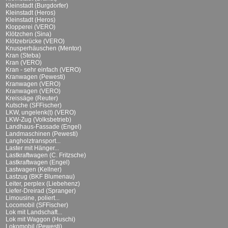
Kleinstadt (Burgdorfer)
Kleinstadt (Heros)
Kleinstadt (Heros)
Klopperei (VERO)
Klötzchen (Sina)
Klötzebrücke (VERO)
Knusperhäuschen (Mentor)
Kran (Steba)
Kran (VERO)
Kran - sehr einfach (VERO)
Kranwagen (Pewesti)
Kranwagen (VERO)
Kranwagen (VERO)
Kreissäge (Reuter)
Kutsche (SFFischer)
LKW, ungelenk(t) (VERO)
LKW-Zug (Volksbetrieb)
Landhaus-Fassade (Engel)
Landmaschinen (Pewesti)
Langholztransport...
Laster mit Hänger...
Lastkraftwagen (C. Fritzsche)
Lastkraftwagen (Engel)
Lastwagen (Kellner)
Lastzug (BKF Blumenau)
Leiter, perplex (Liebehenz)
Liefer-Dreirad (Spranger)
Limousine, poliert...
Locomobil (SFFischer)
Lok mit Landschaft...
Lok mit Waggon (Huschi)
Lokomobil (Pewesti)