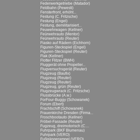
Federwerkgetriebe (Matador)
Feldbahn (Pewesti)
Fensterfront, erhöht...
Festung (C. Fritzsche)
Festung (Engel)
Festung, demilitarisiert...
Feuwehrwagen (Kellner)
Feürwehrauto (Mentor)
Feürwehrauto (Reuter)
Fiasko auf Rädern (Eichhorn)
Figuren-Steckspiel (Engel)
Figuren-Steckspiel (Reuter)
Flak (Kellner)
Flotter Flitzer (BWH)
Fluggerät ohne Propeller...
Flugversuchsgerät (Reuter)
Flugzeug (Baufix)
Flugzeug (Reuter)
Flugzeug (Reuter)
Flugzeug, grün (Reuter)
Flugzeugwrack (C. Fritzsche)
Flussbrücke (A.w.)
ForFour-Buggy (Schowanek)
Forum (Ebert)
Frachtschiff (Schowanek)
Frauenkirche Dresden (Firma...
Froschbootauto (Kellner)
Fröbel-Fassade (Reuter)
Fugzeug, dreimotorisch (C....
Fuhrpark (BKF Blumenau)
Fuhrpark (VERO)
Fußgängerampel (VERO)