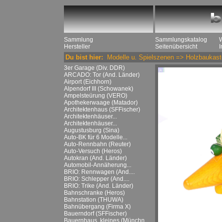
Sammlung
Sammlungskatalog
Hersteller
Seitenübersicht
Du bist hier:
Modelle u. Spielszenen
=>
Holzbaukast
3er Garage (Div. DDR)
ARCADO: Tor (And. Länder)
Airport (Eichhorn)
Alpendorf III (Schowanek)
Ampelsteürung (VERO)
Apothekerwaage (Matador)
Architektenhaus (SFFischer)
Architektenhäuser...
Architektenhäuser...
Augustusburg (Sina)
Auto-BK für 6 Modelle...
Auto-Rennbahn (Reuter)
Auto-Versuch (Heros)
Autokran (And. Länder)
Automobil-Annäherung...
BRIO: Rennwagen (And....
BRIO: Schlepper (And....
BRIO: Trike (And. Länder)
Bahnschranke (Heros)
Bahnstation (THUWA)
Bahnübergang (Firma X)
Bauerndorf (SFFischer)
Bauernhaus, kleines (Münchn....