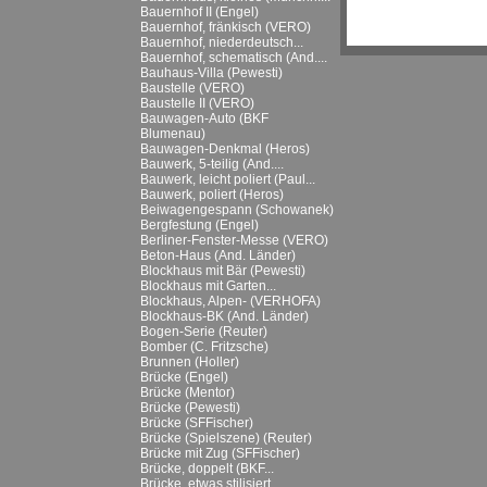
Bauernhof II (Engel)
Bauernhof, fränkisch (VERO)
Bauernhof, niederdeutsch...
Bauernhof, schematisch (And....
Bauhaus-Villa (Pewesti)
Baustelle (VERO)
Baustelle II (VERO)
Bauwagen-Auto (BKF
Blumenau)
Bauwagen-Denkmal (Heros)
Bauwerk, 5-teilig (And....
Bauwerk, leicht poliert (Paul...
Bauwerk, poliert (Heros)
Beiwagengespann (Schowanek)
Bergfestung (Engel)
Berliner-Fenster-Messe (VERO)
Beton-Haus (And. Länder)
Blockhaus mit Bär (Pewesti)
Blockhaus mit Garten...
Blockhaus, Alpen- (VERHOFA)
Blockhaus-BK (And. Länder)
Bogen-Serie (Reuter)
Bomber (C. Fritzsche)
Brunnen (Holler)
Brücke (Engel)
Brücke (Mentor)
Brücke (Pewesti)
Brücke (SFFischer)
Brücke (Spielszene) (Reuter)
Brücke mit Zug (SFFischer)
Brücke, doppelt (BKF...
Brücke, etwas stilisiert...