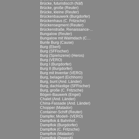
Brücke, futuristiscch (Näf)
Brücke, große (Reuter)
Brücke, kleine (Reuter)
Brückenbauwerk (Burgdorfer)
Brückenhaus (C. Fritzsche)
Brückensegment (Reuter)
Brückenstraße, Renaissance-...
Bungalow (Reuter)
Bungalow mit Walmdach (C....
Bunte Burg (Cause)
Burg (Ebert)
Burg (SFFischer)
Burg (Spielszene) (Heros)
Burg (VERO)
Burg I (Burgdorfer)
Burg II (Burgdorfer)
Burg mit Inventar (VERO)
Burg, belagert (Eichhorn)
Burg, bunt (And. Länder)
Burg, dachlastige (SFFischer)
Burg, große (C. Fritzsche)
Bögen-Bauwerk (Engel)
Chalet (And. Länder)
China-Fassade (And. Länder)
Chopper (Matador)
Container-Schiff (Reuter)
Dampfer, Modell- (VERO)
Dampflok & Bahnhof...
Dampflok (Burgdorfer)
Dampflok (C. Fritzsche)
Dampflok (Matador)
Dampflok (Pewesti)