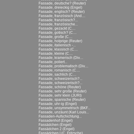
Fassade, deutsche? (Reuter)
Fassade, dreieckig (Engel)
Fassade, englisch? (Reuter)
Fassade, französisch (And....
Fassade, französisch?...
Fassade, französische...
Fassade, gezackt (C....
Fassade, gotisch? (C....
Fassade, große (C....
Fassade, holprige (Reuter)
Fassade, italienisch -...
Fassade, klassisch (C....
Fassade, kleine (C....
Fassade, kramerisch (Div....
Fassade, poliert...
Fassade, problematisch (Div....
Fassade, romanisch (C....
Fassade, sachlich (C....
Fassade, schweizerisch?...
Fassade, schweizerisch?...
Fassade, schöne (Reuter)
Fassade, sehr große (Reuter)
Fassade, sehr klein (JURI)
Fassade, spanische (Reuter)
Fassade, uhr-ig (Engel)
Fassade, unsymmetrisch (BKF...
Fassade, unzäunt (Karl Louis...
Fassaden-Aufschichtung...
Fassadenhof (Engel)
Fassädchen (Engel)
Fassädchen 2 (Engel)
Fassädchen I (C. Fritzsche)