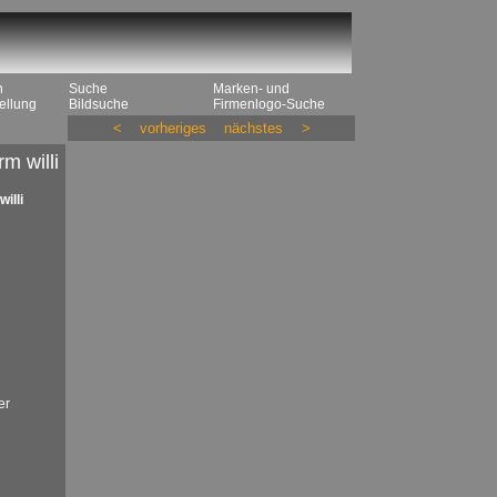
n
Suche
Marken- und
ellung
Bildsuche
Firmenlogo-Suche
<
vorheriges
nächstes
>
m willi
illi
er