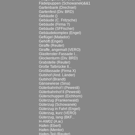
Fädelpuppen (Schowanek)&&1
Gartenbank (Drechsel)
Gartenfest (Div. BRD)
Gebäude ()
Gebäude (C. Fritzsche)
Gebäude (Firma ?)
Gebäude (SFFischer)
Gebäudekomplex (Engel)
Geflügel (Matador)
Gehöft (Engel)
Giraffe (Reuter)
Giraffe, angemalt (VERO)
Glasfenster-Fassade I...
Glockenturm (Div. BRD)
Grabstelle (Reuter)
Große Talbrücke II...
Großfassade (Firma X)
Gutshof (And. Länder)
Gutshof (Brandt)
Gänsewiese (Sina)
Güterbahnhof I (Pewesti)
Güterbahnhof II (Pewesti)
Güterschuppen (Eichhorn)
Güterzug (Frankenwald)
Güterzug (Schowanek)
Güterzug in Fahrt (Engel)
Güterzug, kurz (VERO)
Güterzug, lang (BKF...
H-AW02 (A.w.)
Hafen (Ebert)
Hafen (Mentor)
Hafen-Teil (Reuter)