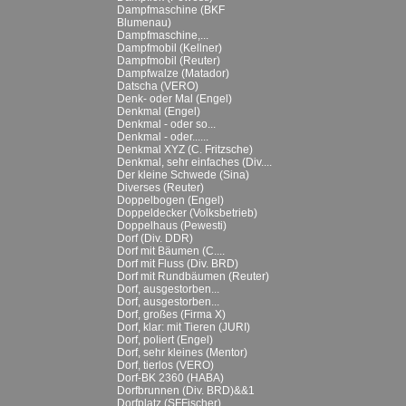
Dampfmaschine (BKF
Blumenau)
Dampfmaschine,...
Dampfmobil (Kellner)
Dampfmobil (Reuter)
Dampfwalze (Matador)
Datscha (VERO)
Denk- oder Mal (Engel)
Denkmal (Engel)
Denkmal - oder so...
Denkmal - oder......
Denkmal XYZ (C. Fritzsche)
Denkmal, sehr einfaches (Div....
Der kleine Schwede (Sina)
Diverses (Reuter)
Doppelbogen (Engel)
Doppeldecker (Volksbetrieb)
Doppelhaus (Pewesti)
Dorf (Div. DDR)
Dorf mit Bäumen (C....
Dorf mit Fluss (Div. BRD)
Dorf mit Rundbäumen (Reuter)
Dorf, ausgestorben...
Dorf, ausgestorben...
Dorf, großes (Firma X)
Dorf, klar: mit Tieren (JURI)
Dorf, poliert (Engel)
Dorf, sehr kleines (Mentor)
Dorf, tierlos (VERO)
Dorf-BK 2360 (HABA)
Dorfbrunnen (Div. BRD)&&1
Dorfplatz (SFFischer)