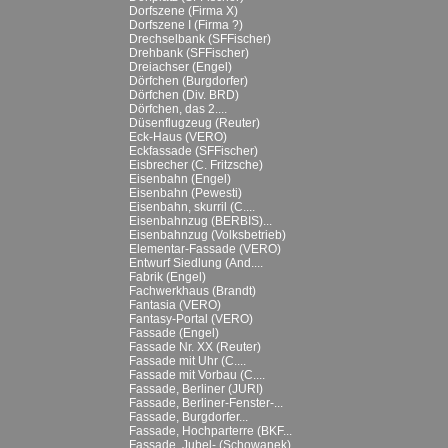
Dorfszene (Firma X)
Dorfszene I (Firma ?)
Drechselbank (SFFischer)
Drehbank (SFFischer)
Dreiachser (Engel)
Dörfchen (Burgdorfer)
Dörfchen (Div. BRD)
Dörfchen, das 2....
Düsenflugzeug (Reuter)
Eck-Haus (VERO)
Eckfassade (SFFischer)
Eisbrecher (C. Fritzsche)
Eisenbahn (Engel)
Eisenbahn (Pewesti)
Eisenbahn, skurril (C....
Eisenbahnzug (BERBIS)...
Eisenbahnzug (Volksbetrieb)
Elementar-Fassade (VERO)
Entwurf Siedlung (And....
Fabrik (Engel)
Fachwerkhaus (Brandt)
Fantasia (VERO)
Fantasy-Portal (VERO)
Fassade (Engel)
Fassade Nr. XX (Reuter)
Fassade mit Uhr (C....
Fassade mit Vorbau (C....
Fassade, Berliner (JURI)
Fassade, Berliner-Fenster-...
Fassade, Burgdorfer...
Fassade, Hochparterre (BKF...
Fassade, Jubel- (Schowanek)