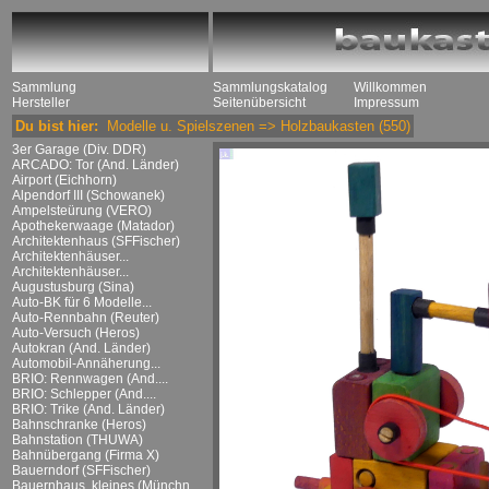
Sammlung
Sammlungskatalog
Willkommen
Hersteller
Seitenübersicht
Impressum
Du bist hier:
Modelle u. Spielszenen
=>
Holzbaukasten
(550)
3er Garage (Div. DDR)
ARCADO: Tor (And. Länder)
Airport (Eichhorn)
Alpendorf III (Schowanek)
Ampelsteürung (VERO)
Apothekerwaage (Matador)
Architektenhaus (SFFischer)
Architektenhäuser...
Architektenhäuser...
Augustusburg (Sina)
Auto-BK für 6 Modelle...
Auto-Rennbahn (Reuter)
Auto-Versuch (Heros)
Autokran (And. Länder)
Automobil-Annäherung...
BRIO: Rennwagen (And....
BRIO: Schlepper (And....
BRIO: Trike (And. Länder)
Bahnschranke (Heros)
Bahnstation (THUWA)
Bahnübergang (Firma X)
Bauerndorf (SFFischer)
Bauernhaus, kleines (Münchn....