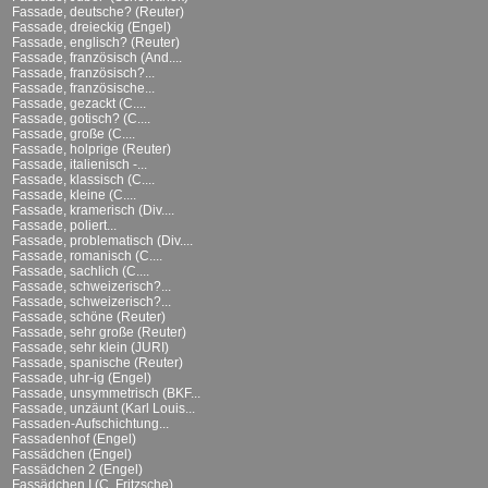
Fassade, deutsche? (Reuter)
Fassade, dreieckig (Engel)
Fassade, englisch? (Reuter)
Fassade, französisch (And....
Fassade, französisch?...
Fassade, französische...
Fassade, gezackt (C....
Fassade, gotisch? (C....
Fassade, große (C....
Fassade, holprige (Reuter)
Fassade, italienisch -...
Fassade, klassisch (C....
Fassade, kleine (C....
Fassade, kramerisch (Div....
Fassade, poliert...
Fassade, problematisch (Div....
Fassade, romanisch (C....
Fassade, sachlich (C....
Fassade, schweizerisch?...
Fassade, schweizerisch?...
Fassade, schöne (Reuter)
Fassade, sehr große (Reuter)
Fassade, sehr klein (JURI)
Fassade, spanische (Reuter)
Fassade, uhr-ig (Engel)
Fassade, unsymmetrisch (BKF...
Fassade, unzäunt (Karl Louis...
Fassaden-Aufschichtung...
Fassadenhof (Engel)
Fassädchen (Engel)
Fassädchen 2 (Engel)
Fassädchen I (C. Fritzsche)