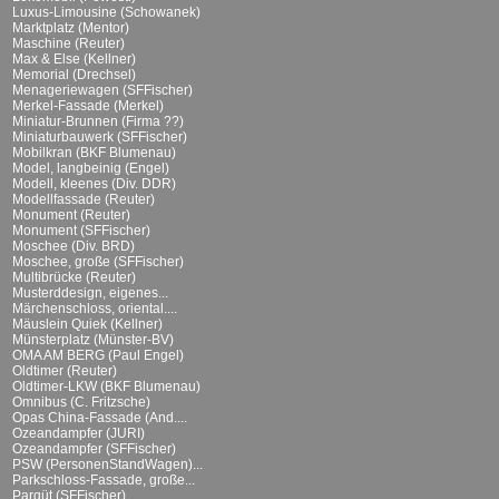
Luxus-Limousine (Schowanek)
Marktplatz (Mentor)
Maschine (Reuter)
Max & Else (Kellner)
Memorial (Drechsel)
Menageriewagen (SFFischer)
Merkel-Fassade (Merkel)
Miniatur-Brunnen (Firma ??)
Miniaturbauwerk (SFFischer)
Mobilkran (BKF Blumenau)
Model, langbeinig (Engel)
Modell, kleenes (Div. DDR)
Modellfassade (Reuter)
Monument (Reuter)
Monument (SFFischer)
Moschee (Div. BRD)
Moschee, große (SFFischer)
Multibrücke (Reuter)
Musterddesign, eigenes...
Märchenschloss, oriental....
Mäuslein Quiek (Kellner)
Münsterplatz (Münster-BV)
OMA AM BERG (Paul Engel)
Oldtimer (Reuter)
Oldtimer-LKW (BKF Blumenau)
Omnibus (C. Fritzsche)
Opas China-Fassade (And....
Ozeandampfer (JURI)
Ozeandampfer (SFFischer)
PSW (PersonenStandWagen)...
Parkschloss-Fassade, große...
Parqüt (SFFischer)