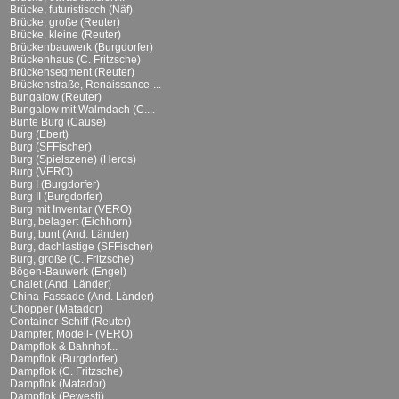
Brücke, futuristiscch (Näf)
Brücke, große (Reuter)
Brücke, kleine (Reuter)
Brückenbauwerk (Burgdorfer)
Brückenhaus (C. Fritzsche)
Brückensegment (Reuter)
Brückenstraße, Renaissance-...
Bungalow (Reuter)
Bungalow mit Walmdach (C....
Bunte Burg (Cause)
Burg (Ebert)
Burg (SFFischer)
Burg (Spielszene) (Heros)
Burg (VERO)
Burg I (Burgdorfer)
Burg II (Burgdorfer)
Burg mit Inventar (VERO)
Burg, belagert (Eichhorn)
Burg, bunt (And. Länder)
Burg, dachlastige (SFFischer)
Burg, große (C. Fritzsche)
Bögen-Bauwerk (Engel)
Chalet (And. Länder)
China-Fassade (And. Länder)
Chopper (Matador)
Container-Schiff (Reuter)
Dampfer, Modell- (VERO)
Dampflok & Bahnhof...
Dampflok (Burgdorfer)
Dampflok (C. Fritzsche)
Dampflok (Matador)
Dampflok (Pewesti)