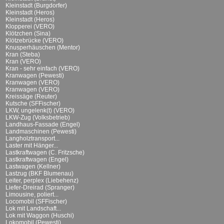
Kleinstadt (Burgdorfer)
Kleinstadt (Heros)
Kleinstadt (Heros)
Klopperei (VERO)
Klötzchen (Sina)
Klötzebrücke (VERO)
Knusperhäuschen (Mentor)
Kran (Steba)
Kran (VERO)
Kran - sehr einfach (VERO)
Kranwagen (Pewesti)
Kranwagen (VERO)
Kranwagen (VERO)
Kreissäge (Reuter)
Kutsche (SFFischer)
LKW, ungelenk(t) (VERO)
LKW-Zug (Volksbetrieb)
Landhaus-Fassade (Engel)
Landmaschinen (Pewesti)
Langholztransport...
Laster mit Hänger...
Lastkraftwagen (C. Fritzsche)
Lastkraftwagen (Engel)
Lastwagen (Kellner)
Lastzug (BKF Blumenau)
Leiter, perplex (Liebehenz)
Liefer-Dreirad (Spranger)
Limousine, poliert...
Locomobil (SFFischer)
Lok mit Landschaft...
Lok mit Waggon (Huschi)
Lokomobil (Pewesti)