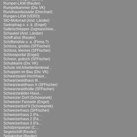
Rumpel-LKW (Reuter)
Rumpelkammer (Div. VK)
Rundhausfassade (Drechsel)
Rungen-LKW (VERO)
SIO-Motorrad (And. Länder)
Sarkophag o. s. ä. (Engel)
Sattelschlepper-Zugmaschine...
Schaukel (And. Länder)
Schiff ahoi (Reuter)
Schiffsmühle u. a. (Firma ?)
Schloss, großes (SFFischer)
Schloss, kleines (SFFischer)
Schlossportal (Engel)
Schrein, gotisch (SFFischer)
Schubkarre (Div. VK)
Schule mit Arbeiterdenkmal...
Schuppen im Bau (Div. VK)
Schwarzwald-Hochhaus...
Schwarzwaldhaus III...
Schwarzwaldhaus X (SFFischer)
Schwarzwaldhütte (SFFischer)
Schwarzwälder-Haus...
Schweizer Dorf (Schowanek)
Schweizer Fassade (Engel)
Schweizerdorf II (Schowanek)
Schweizerhaus (SFFischer)
Schweizerhaus 2 (Fa....
Schweizerhaus 2 (Fa....
Schweizerhaus 3 (Fa....
Schützenpanzer (C....
Segelschiff (Reuter)
Seilakrobat (Reuter)