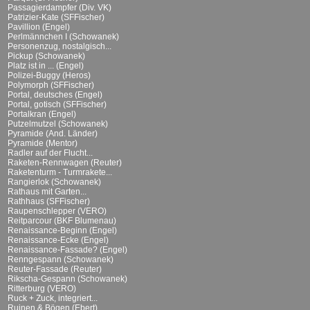
Passagierdampfer (Div. VK)
Patrizier-Kate (SFFischer)
Pavillion (Engel)
Perlmännchen I (Schowanek)
Personenzug, nostalgisch...
Pickup (Schowanek)
Platz ist in ... (Engel)
Polizei-Buggy (Heros)
Polymorph (SFFischer)
Portal, deutsches (Engel)
Portal, gotisch (SFFischer)
Portalkran (Engel)
Putzelmutzel (Schowanek)
Pyramide (And. Länder)
Pyramide (Mentor)
Radler auf der Flucht...
Raketen-Rennwagen (Reuter)
Raketenturm - Turmrakete...
Rangierlok (Schowanek)
Rathaus mit Garten...
Rathhaus (SFFischer)
Raupenschlepper (VERO)
Reitparcour (BKF Blumenau)
Renaissance-Beginn (Engel)
Renaissance-Ecke (Engel)
Renaissance-Fassade? (Engel)
Renngespann (Schowanek)
Reuter-Fassade (Reuter)
Rikscha-Gespann (Schowanek)
Ritterburg (VERO)
Ruck + Zuck, integriert...
Ruinen & Bögen (Ebert)