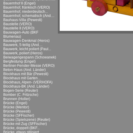
Bauernhof II (Engel)
Bauernhof, fränkisch (VERO)
Bauernhof, niederdeutsch...
Bauernhof, schematisch (And....
Bauhaus-Villa (Pewesti)
Baustelle (VERO)
Baustelle II (VERO)
Bauwagen-Auto (BKF
Blumenau)
Bauwagen-Denkmal (Heros)
Bauwerk, 5-teilig (And....
Bauwerk, leicht poliert (Paul...
Bauwerk, poliert (Heros)
Beiwagengespann (Schowanek)
Bergfestung (Engel)
Berliner-Fenster-Messe (VERO)
Beton-Haus (And. Länder)
Blockhaus mit Bär (Pewesti)
Blockhaus mit Garten...
Blockhaus, Alpen- (VERHOFA)
Blockhaus-BK (And. Länder)
Bogen-Serie (Reuter)
Bomber (C. Fritzsche)
Brunnen (Holler)
Brücke (Engel)
Brücke (Mentor)
Brücke (Pewesti)
Brücke (SFFischer)
Brücke (Spielszene) (Reuter)
Brücke mit Zug (SFFischer)
Brücke, doppelt (BKF...
Brücke, etwas stilisiert...