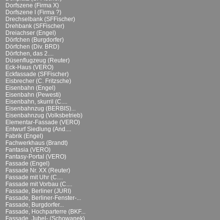
Dorfszene (Firma X)
Dorfszene I (Firma ?)
Drechselbank (SFFischer)
Drehbank (SFFischer)
Dreiachser (Engel)
Dörfchen (Burgdorfer)
Dörfchen (Div. BRD)
Dörfchen, das 2....
Düsenflugzeug (Reuter)
Eck-Haus (VERO)
Eckfassade (SFFischer)
Eisbrecher (C. Fritzsche)
Eisenbahn (Engel)
Eisenbahn (Pewesti)
Eisenbahn, skurril (C....
Eisenbahnzug (BERBIS)...
Eisenbahnzug (Volksbetrieb)
Elementar-Fassade (VERO)
Entwurf Siedlung (And....
Fabrik (Engel)
Fachwerkhaus (Brandt)
Fantasia (VERO)
Fantasy-Portal (VERO)
Fassade (Engel)
Fassade Nr. XX (Reuter)
Fassade mit Uhr (C....
Fassade mit Vorbau (C....
Fassade, Berliner (JURI)
Fassade, Berliner-Fenster-...
Fassade, Burgdorfer...
Fassade, Hochparterre (BKF...
Fassade, Jubel- (Schowanek)