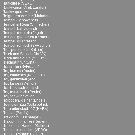
Tankstelle (VERO)
Tankwagen (And. Länder)
Tankwagen (Mentor)
Teigrührmaschine (Matador)
Tempel (Schowanek)
Tempel in Rosa (SFFischer)
Tempel, babylonisch...
Tempel, deutsch (Engel)
Tempel, griechisch (Reuter)
Tempel, quadratisch...
Tempel, römisch (SFFischer)
Tim, persönlich (Kellner)
Tisch und Sessel (Div. VK)
Tisch und Stühle (ALLBA)
Tischgarnitur (Sina)
Tor im Tor (SFFischer)
Tor, buntes (Reuter)
Tor, einfaches (Karl Louis...
Tor, gekünstelt (And....
Tor, karges (Mentor)
Tor, klassisch-römisch...
Tor, romanisch (Reuter)
Tor, schwungvolles...
Torbogen, kleiner (Engel)
Touristen-Zug (Volksbetrieb)
Trabantenstadt 117 (HABA)
Traktor (Baufix)
Traktor mit Bushänger (C....
Traktor mit Fahrer (Reuter)
Traktor mit Hänger (Kellner)
Traktor, motorisiert (VERO)
Traktorgespann (Bittner)