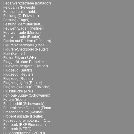
Federwerkgetriebe (Matador)
Feldbahn (Pewesti)
Fensterfront, erhöht...
Festung (C. Fritzsche)
Festung (Engel)
Festung, demilitarisiert...
Feuwehrwagen (Kellner)
Feürwehrauto (Mentor)
Feürwehrauto (Reuter)
Fiasko auf Rädern (Eichhorn)
Figuren-Steckspiel (Engel)
Figuren-Steckspiel (Reuter)
Flak (Kellner)
Flotter Flitzer (BWH)
Fluggerät ohne Propeller...
Flugversuchsgerät (Reuter)
Flugzeug (Baufix)
Flugzeug (Reuter)
Flugzeug (Reuter)
Flugzeug, grün (Reuter)
Flugzeugwrack (C. Fritzsche)
Flussbrücke (A.w.)
ForFour-Buggy (Schowanek)
Forum (Ebert)
Frachtschiff (Schowanek)
Frauenkirche Dresden (Firma...
Froschbootauto (Kellner)
Fröbel-Fassade (Reuter)
Fugzeug, dreimotorisch (C....
Fuhrpark (BKF Blumenau)
Fuhrpark (VERO)
Fußgängerampel (VERO)