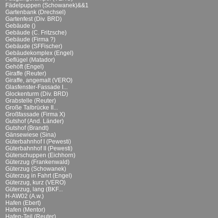
Fädelpuppen (Schowanek)&&1
Gartenbank (Drechsel)
Gartenfest (Div. BRD)
Gebäude ()
Gebäude (C. Fritzsche)
Gebäude (Firma ?)
Gebäude (SFFischer)
Gebäudekomplex (Engel)
Geflügel (Matador)
Gehöft (Engel)
Giraffe (Reuter)
Giraffe, angemalt (VERO)
Glasfenster-Fassade I...
Glockenturm (Div. BRD)
Grabstelle (Reuter)
Große Talbrücke II...
Großfassade (Firma X)
Gutshof (And. Länder)
Gutshof (Brandt)
Gänsewiese (Sina)
Güterbahnhof I (Pewesti)
Güterbahnhof II (Pewesti)
Güterschuppen (Eichhorn)
Güterzug (Frankenwald)
Güterzug (Schowanek)
Güterzug in Fahrt (Engel)
Güterzug, kurz (VERO)
Güterzug, lang (BKF...
H-AW02 (A.w.)
Hafen (Ebert)
Hafen (Mentor)
Hafen-Teil (Reuter)