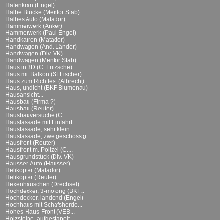
Hafenkran (Engel)
Halbe Brücke (Mentor Stab)
Halbes Auto (Matador)
Hammerwerk (Anker)
Hammerwerk (Paul Engel)
Handkarren (Matador)
Handwagen (And. Länder)
Handwagen (Div. VK)
Handwagen (Mentor Stab)
Haus in 3D (C. Fritzsche)
Haus mit Balkon (SFFischer)
Haus zum Richtfest (Albrecht)
Haus, undicht (BKF Blumenau)
Hausansicht...
Hausbau (Firma ?)
Hausbau (Reuter)
Hausbauversuche (C....
Hausfassade mit Einfahrt...
Hausfassade, sehr klein...
Hausfassade, zweigeschossig...
Hausfront (Reuter)
Hausfront m. Polizei (C....
Hausgrundstück (Div. VK)
Hausser-Auto (Hausser)
Helikopter (Matador)
Helikopter (Reuter)
Hexenhäuschen (Drechsel)
Hochdecker, 3-motorig (BKF...
Hochdecker, landend (Engel)
Hochhaus mit Schafsherde...
Hohes-Haus-Front (VEB...
Holzsteine, aufgestapelt...