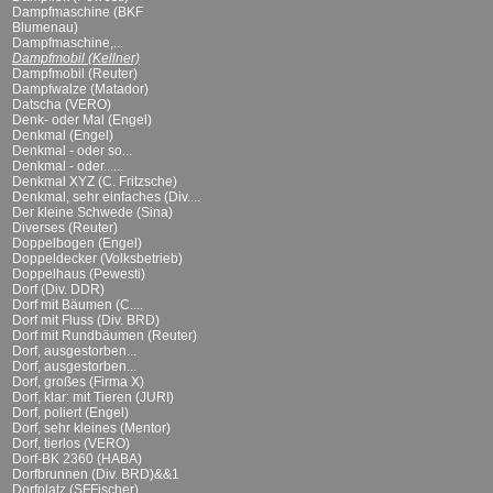
Dampfmaschine (BKF
Blumenau)
Dampfmaschine,...
Dampfmobil (Kellner)
Dampfmobil (Reuter)
Dampfwalze (Matador)
Datscha (VERO)
Denk- oder Mal (Engel)
Denkmal (Engel)
Denkmal - oder so...
Denkmal - oder......
Denkmal XYZ (C. Fritzsche)
Denkmal, sehr einfaches (Div....
Der kleine Schwede (Sina)
Diverses (Reuter)
Doppelbogen (Engel)
Doppeldecker (Volksbetrieb)
Doppelhaus (Pewesti)
Dorf (Div. DDR)
Dorf mit Bäumen (C....
Dorf mit Fluss (Div. BRD)
Dorf mit Rundbäumen (Reuter)
Dorf, ausgestorben...
Dorf, ausgestorben...
Dorf, großes (Firma X)
Dorf, klar: mit Tieren (JURI)
Dorf, poliert (Engel)
Dorf, sehr kleines (Mentor)
Dorf, tierlos (VERO)
Dorf-BK 2360 (HABA)
Dorfbrunnen (Div. BRD)&&1
Dorfplatz (SFFischer)