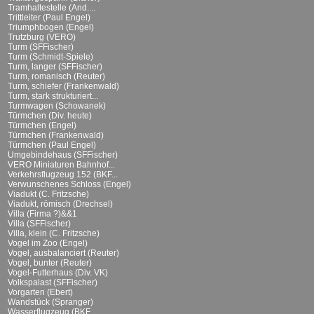
Tramhaltestelle (And....
Trittleiter (Paul Engel)
Triumphbogen (Engel)
Trutzburg (VERO)
Turm (SFFischer)
Turm (Schmidt-Spiele)
Turm, langer (SFFischer)
Turm, romanisch (Reuter)
Turm, schiefer (Frankenwald)
Turm, stark strukturiert...
Turmwagen (Schowanek)
Türmchen (Div. heute)
Türmchen (Engel)
Türmchen (Frankenwald)
Türmchen (Paul Engel)
Umgebindehaus (SFFischer)
VERO Miniaturen Bahnhof...
Verkehrsflugzeug 152 (BKF...
Verwunschenes Schloss (Engel)
Viadukt (C. Fritzsche)
Viadukt, römisch (Drechsel)
Villa (Firma ?)&&1
Villa (SFFischer)
Villa, klein (C. Fritzsche)
Vogel im Zoo (Engel)
Vogel, ausbalanciert (Reuter)
Vogel, bunter (Reuter)
Vogel-Futterhaus (Div. VK)
Volkspalast (SFFischer)
Vorgarten (Ebert)
Wandstück (Spranger)
Wasserflugzeug (BKF