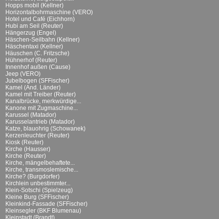
Hopps mobil (Kellner)
Horizontalbohrmaschine (VERO)
Hotel und Café (Eichhorn)
Hubi am Seil (Reuter)
Hängerzug (Engel)
Häschen-Seilbahn (Kellner)
Häschentaxi (Kellner)
Häuschen (C. Fritzsche)
Hühnerhof (Reuter)
Innenhof außen (Cause)
Jeep (VERO)
Jubelbogen (SFFischer)
Kamel (And. Länder)
Kamel mit Treiber (Reuter)
Kanalbrücke, merkwürdige...
Kanone mit Zugmaschine...
Karussel (Matador)
Karusselantrieb (Matador)
Katze, blauohrig (Schowanek)
Kerzenleuchter (Reuter)
Kiosk (Reuter)
Kirche (Hausser)
Kirche (Reuter)
Kirche, mängelbehaftete...
Kirche, transmoslemische...
Kirche? (Burgdorfer)
Kirchlein unbestimmter...
Klein-Sotschi (Spielzeug)
Kleine Burg (SFFischer)
Kleinkind-Fassade (SFFischer)
Kleinsegler (BKF Blumenau)
Kleinstadt (Brandt)