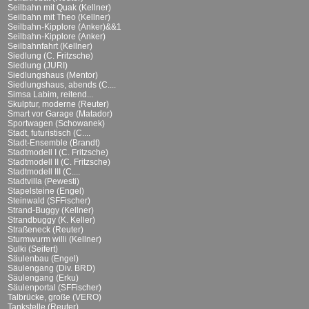
Seilbahn mit Quak (Kellner)
Seilbahn mit Theo (Kellner)
Seilbahn-Kipplore (Anker)&&1
Seilbahn-Kipplore (Anker)
Seilbahnfahrt (Kellner)
Siedlung (C. Fritzsche)
Siedlung (JURI)
Siedlungshaus (Mentor)
Siedlungshaus, abends (C....
Simsa Labim, reitend...
Skulptur, moderne (Reuter)
Smart vor Garage (Matador)
Sportwagen (Schowanek)
Stadt, futuristisch (C....
Stadt-Ensemble (Brandt)
Stadtmodell I (C. Fritzsche)
Stadtmodell II (C. Fritzsche)
Stadtmodell III (C....
Stadtvilla (Pewesti)
Stapelsteine (Engel)
Steinwald (SFFischer)
Strand-Buggy (Kellner)
Strandbuggy (K. Keller)
Straßeneck (Reuter)
Sturmwurm willi (Kellner)
Sulki (Seifert)
Säulenbau (Engel)
Säulengang (Div. BRD)
Säulengang (Erku)
Säulenportal (SFFischer)
Talbrücke, große (VERO)
Tankstelle (Reuter)