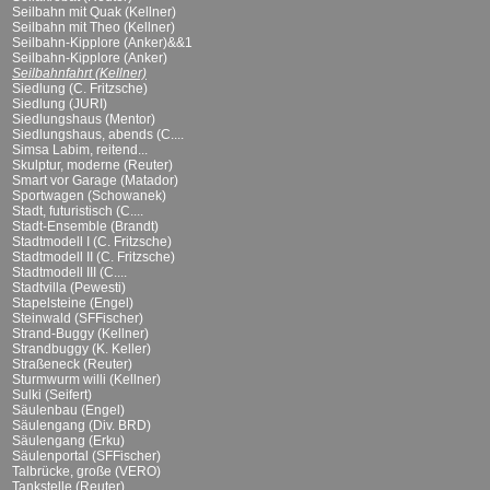
Seilbahn mit Quak (Kellner)
Seilbahn mit Theo (Kellner)
Seilbahn-Kipplore (Anker)&&1
Seilbahn-Kipplore (Anker)
Seilbahnfahrt (Kellner)
Siedlung (C. Fritzsche)
Siedlung (JURI)
Siedlungshaus (Mentor)
Siedlungshaus, abends (C....
Simsa Labim, reitend...
Skulptur, moderne (Reuter)
Smart vor Garage (Matador)
Sportwagen (Schowanek)
Stadt, futuristisch (C....
Stadt-Ensemble (Brandt)
Stadtmodell I (C. Fritzsche)
Stadtmodell II (C. Fritzsche)
Stadtmodell III (C....
Stadtvilla (Pewesti)
Stapelsteine (Engel)
Steinwald (SFFischer)
Strand-Buggy (Kellner)
Strandbuggy (K. Keller)
Straßeneck (Reuter)
Sturmwurm willi (Kellner)
Sulki (Seifert)
Säulenbau (Engel)
Säulengang (Div. BRD)
Säulengang (Erku)
Säulenportal (SFFischer)
Talbrücke, große (VERO)
Tankstelle (Reuter)