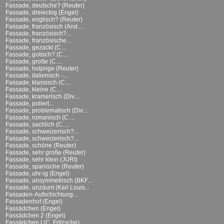
Fassade, deutsche? (Reuter)
Fassade, dreieckig (Engel)
Fassade, englisch? (Reuter)
Fassade, französisch (And....
Fassade, französisch?...
Fassade, französische...
Fassade, gezackt (C....
Fassade, gotisch? (C....
Fassade, große (C....
Fassade, holprige (Reuter)
Fassade, italienisch -...
Fassade, klassisch (C....
Fassade, kleine (C....
Fassade, kramerisch (Div....
Fassade, poliert...
Fassade, problematisch (Div....
Fassade, romanisch (C....
Fassade, sachlich (C....
Fassade, schweizerisch?...
Fassade, schweizerisch?...
Fassade, schöne (Reuter)
Fassade, sehr große (Reuter)
Fassade, sehr klein (JURI)
Fassade, spanische (Reuter)
Fassade, uhr-ig (Engel)
Fassade, unsymmetrisch (BKF...
Fassade, unzäunt (Karl Louis...
Fassaden-Aufschichtung...
Fassadenhof (Engel)
Fassädchen (Engel)
Fassädchen 2 (Engel)
Fassädchen I (C. Fritzsche)