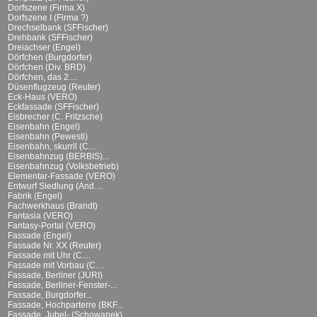
Dorfszene (Firma X)
Dorfszene I (Firma ?)
Drechselbank (SFFischer)
Drehbank (SFFischer)
Dreiachser (Engel)
Dörfchen (Burgdorfer)
Dörfchen (Div. BRD)
Dörfchen, das 2....
Düsenflugzeug (Reuter)
Eck-Haus (VERO)
Eckfassade (SFFischer)
Eisbrecher (C. Fritzsche)
Eisenbahn (Engel)
Eisenbahn (Pewesti)
Eisenbahn, skurril (C....
Eisenbahnzug (BERBIS)...
Eisenbahnzug (Volksbetrieb)
Elementar-Fassade (VERO)
Entwurf Siedlung (And....
Fabrik (Engel)
Fachwerkhaus (Brandt)
Fantasia (VERO)
Fantasy-Portal (VERO)
Fassade (Engel)
Fassade Nr. XX (Reuter)
Fassade mit Uhr (C....
Fassade mit Vorbau (C....
Fassade, Berliner (JURI)
Fassade, Berliner-Fenster-...
Fassade, Burgdorfer...
Fassade, Hochparterre (BKF...
Fassade, Jubel- (Schowanek)