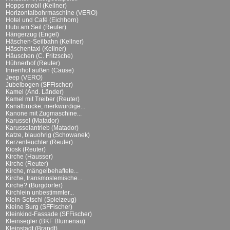
Hopps mobil (Kellner)
Horizontalbohrmaschine (VERO)
Hotel und Café (Eichhorn)
Hubi am Seil (Reuter)
Hängerzug (Engel)
Häschen-Seilbahn (Kellner)
Häschentaxi (Kellner)
Häuschen (C. Fritzsche)
Hühnerhof (Reuter)
Innenhof außen (Cause)
Jeep (VERO)
Jubelbogen (SFFischer)
Kamel (And. Länder)
Kamel mit Treiber (Reuter)
Kanalbrücke, merkwürdige...
Kanone mit Zugmaschine...
Karussel (Matador)
Karusselantrieb (Matador)
Katze, blauohrig (Schowanek)
Kerzenleuchter (Reuter)
Kiosk (Reuter)
Kirche (Hausser)
Kirche (Reuter)
Kirche, mängelbehaftete...
Kirche, transmoslemische...
Kirche? (Burgdorfer)
Kirchlein unbestimmter...
Klein-Sotschi (Spielzeug)
Kleine Burg (SFFischer)
Kleinkind-Fassade (SFFischer)
Kleinsegler (BKF Blumenau)
Kleinstadt (Brandt)