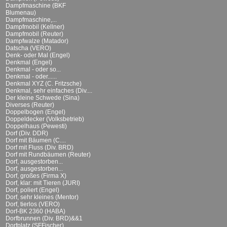
Dampfmaschine (BKF
Blumenau)
Dampfmaschine,...
Dampfmobil (Kellner)
Dampfmobil (Reuter)
Dampfwalze (Matador)
Datscha (VERO)
Denk- oder Mal (Engel)
Denkmal (Engel)
Denkmal - oder so...
Denkmal - oder......
Denkmal XYZ (C. Fritzsche)
Denkmal, sehr einfaches (Div....
Der kleine Schwede (Sina)
Diverses (Reuter)
Doppelbogen (Engel)
Doppeldecker (Volksbetrieb)
Doppelhaus (Pewesti)
Dorf (Div. DDR)
Dorf mit Bäumen (C....
Dorf mit Fluss (Div. BRD)
Dorf mit Rundbäumen (Reuter)
Dorf, ausgestorben...
Dorf, ausgestorben...
Dorf, großes (Firma X)
Dorf, klar: mit Tieren (JURI)
Dorf, poliert (Engel)
Dorf, sehr kleines (Mentor)
Dorf, tierlos (VERO)
Dorf-BK 2360 (HABA)
Dorfbrunnen (Div. BRD)&&1
Dorfplatz (SFFischer)