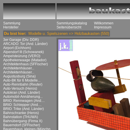
Sammlung
Sammlungskatalog
Willkommen
Hersteller
Seitenübersicht
Impressum
Du bist hier:
Modelle u. Spielszenen
=>
Holzbaukasten
(550)
3er Garage (Div. DDR)
ARCADO: Tor (And. Länder)
Airport (Eichhorn)
Alpendorf III (Schowanek)
Ampelsteürung (VERO)
Apothekerwaage (Matador)
Architektenhaus (SFFischer)
Architektenhäuser...
Architektenhäuser...
Augustusburg (Sina)
Auto-BK für 6 Modelle...
Auto-Rennbahn (Reuter)
Auto-Versuch (Heros)
Autokran (And. Länder)
Automobil-Annäherung...
BRIO: Rennwagen (And....
BRIO: Schlepper (And....
BRIO: Trike (And. Länder)
Bahnschranke (Heros)
Bahnstation (THUWA)
Bahnübergang (Firma X)
Bauerndorf (SFFischer)
Bauernhaus, kleines (Münchn....