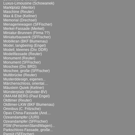
Luxus-Limousine (Schowanek)
Marktplatz (Mentor)
Maschine (Reuter)
Max & Else (Kellner)
Memorial (Drechsel)
Menageriewagen (SFFischer)
Merkel-Fassade (Merkel)
Miniatur-Brunnen (Firma ??)
Miniaturbauwerk (SFFischer)
Mobilkran (BKF Blumenau)
Model, langbeinig (Engel)
Modell, kleenes (Div. DDR)
Modellfassade (Reuter)
Monument (Reuter)
Monument (SFFischer)
Moschee (Div. BRD)
Moschee, große (SFFischer)
Multibrücke (Reuter)
Musterddesign, eigenes...
Märchenschloss, oriental....
Mäuslein Quiek (Kellner)
Münsterplatz (Münster-BV)
OMA AM BERG (Paul Engel)
Oldtimer (Reuter)
Oldtimer-LKW (BKF Blumenau)
Omnibus (C. Fritzsche)
Opas China-Fassade (And....
Ozeandampfer (JURI)
Ozeandampfer (SFFischer)
PSW (PersonenStandWagen)...
Parkschloss-Fassade, große...
Parqüt (SFFischer)