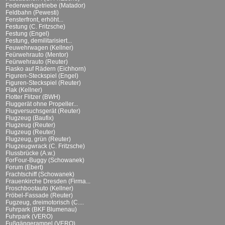
Federwerkgetriebe (Matador)
Feldbahn (Pewesti)
Fensterfront, erhöht...
Festung (C. Fritzsche)
Festung (Engel)
Festung, demilitarisiert...
Feuwehrwagen (Kellner)
Feürwehrauto (Mentor)
Feürwehrauto (Reuter)
Fiasko auf Rädern (Eichhorn)
Figuren-Steckspiel (Engel)
Figuren-Steckspiel (Reuter)
Flak (Kellner)
Flotter Flitzer (BWH)
Fluggerät ohne Propeller...
Flugversuchsgerät (Reuter)
Flugzeug (Baufix)
Flugzeug (Reuter)
Flugzeug (Reuter)
Flugzeug, grün (Reuter)
Flugzeugwrack (C. Fritzsche)
Flussbrücke (A.w.)
ForFour-Buggy (Schowanek)
Forum (Ebert)
Frachtschiff (Schowanek)
Frauenkirche Dresden (Firma...
Froschbootauto (Kellner)
Fröbel-Fassade (Reuter)
Fugzeug, dreimotorisch (C....
Fuhrpark (BKF Blumenau)
Fuhrpark (VERO)
Fußgängerampel (VERO)