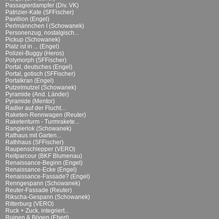
Passagierdampfer (Div. VK)
Patrizier-Kate (SFFischer)
Pavillion (Engel)
Perlmännchen I (Schowanek)
Personenzug, nostalgisch...
Pickup (Schowanek)
Platz ist in ... (Engel)
Polizei-Buggy (Heros)
Polymorph (SFFischer)
Portal, deutsches (Engel)
Portal, gotisch (SFFischer)
Portalkran (Engel)
Putzelmutzel (Schowanek)
Pyramide (And. Länder)
Pyramide (Mentor)
Radler auf der Flucht...
Raketen-Rennwagen (Reuter)
Raketenturm - Turmrakete...
Rangierlok (Schowanek)
Rathaus mit Garten...
Rathhaus (SFFischer)
Raupenschlepper (VERO)
Reitparcour (BKF Blumenau)
Renaissance-Beginn (Engel)
Renaissance-Ecke (Engel)
Renaissance-Fassade? (Engel)
Renngespann (Schowanek)
Reuter-Fassade (Reuter)
Rikscha-Gespann (Schowanek)
Ritterburg (VERO)
Ruck + Zuck, integriert...
Ruinen & Bögen (Ebert)