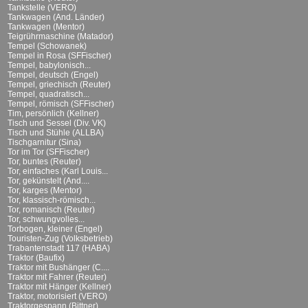
Tankstelle (VERO)
Tankwagen (And. Länder)
Tankwagen (Mentor)
Teigrührmaschine (Matador)
Tempel (Schowanek)
Tempel in Rosa (SFFischer)
Tempel, babylonisch...
Tempel, deutsch (Engel)
Tempel, griechisch (Reuter)
Tempel, quadratisch...
Tempel, römisch (SFFischer)
Tim, persönlich (Kellner)
Tisch und Sessel (Div. VK)
Tisch und Stühle (ALLBA)
Tischgarnitur (Sina)
Tor im Tor (SFFischer)
Tor, buntes (Reuter)
Tor, einfaches (Karl Louis...
Tor, gekünstelt (And....
Tor, karges (Mentor)
Tor, klassisch-römisch...
Tor, romanisch (Reuter)
Tor, schwungvolles...
Torbogen, kleiner (Engel)
Touristen-Zug (Volksbetrieb)
Trabantenstadt 117 (HABA)
Traktor (Baufix)
Traktor mit Bushänger (C....
Traktor mit Fahrer (Reuter)
Traktor mit Hänger (Kellner)
Traktor, motorisiert (VERO)
Traktorgespann (Bittner)