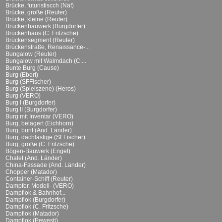
Brücke, futuristiscch (Näf)
Brücke, große (Reuter)
Brücke, kleine (Reuter)
Brückenbauwerk (Burgdorfer)
Brückenhaus (C. Fritzsche)
Brückensegment (Reuter)
Brückenstraße, Renaissance-...
Bungalow (Reuter)
Bungalow mit Walmdach (C....
Bunte Burg (Cause)
Burg (Ebert)
Burg (SFFischer)
Burg (Spielszene) (Heros)
Burg (VERO)
Burg I (Burgdorfer)
Burg II (Burgdorfer)
Burg mit Inventar (VERO)
Burg, belagert (Eichhorn)
Burg, bunt (And. Länder)
Burg, dachlastige (SFFischer)
Burg, große (C. Fritzsche)
Bögen-Bauwerk (Engel)
Chalet (And. Länder)
China-Fassade (And. Länder)
Chopper (Matador)
Container-Schiff (Reuter)
Dampfer, Modell- (VERO)
Dampflok & Bahnhof...
Dampflok (Burgdorfer)
Dampflok (C. Fritzsche)
Dampflok (Matador)
Dampflok (Pewesti)