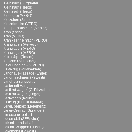
Kleinstadt (Burgdorfer)
Kleinstadt (Heros)
Kleinstadt (Heros)
Klopperei (VERO)
Klötzchen (Sina)
Klötzebrücke (VERO)
Knusperhäuschen (Mentor)
Kran (Steba)
Kran (VERO)
Kran - sehr einfach (VERO)
Kranwagen (Pewesti)
Kranwagen (VERO)
Kranwagen (VERO)
Kreissäge (Reuter)
Kutsche (SFFischer)
LKW, ungelenk(t) (VERO)
LKW-Zug (Volksbetrieb)
Landhaus-Fassade (Engel)
Landmaschinen (Pewesti)
Langholztransport...
Laster mit Hänger...
Lastkraftwagen (C. Fritzsche)
Lastkraftwagen (Engel)
Lastwagen (Kellner)
Lastzug (BKF Blumenau)
Leiter, perplex (Liebehenz)
Liefer-Dreirad (Spranger)
Limousine, poliert...
Locomobil (SFFischer)
Lok mit Landschaft...
Lok mit Waggon (Huschi)
Lokomobil (Pewesti)