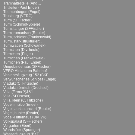
Tramhaltestelle (And....
Trittleiter (Paul Engel)
Triumphbogen (Engel)
Trutzburg (VERO)
Turm (SFFischer)
Turm (Schmidt-Spiele)
Turm, langer (SFFischer)
Turm, romanisch (Reuter)
Turm, schiefer (Frankenwald)
Turm, stark strukturiert...
Turmwagen (Schowanek)
Türmchen (Div. heute)
Türmchen (Engel)
Türmchen (Frankenwald)
Türmchen (Paul Engel)
Umgebindehaus (SFFischer)
VERO Miniaturen Bahnhof...
Verkehrsflugzeug 152 (BKF...
Verwunschenes Schloss (Engel)
Viadukt (C. Fritzsche)
Viadukt, römisch (Drechsel)
Villa (Firma ?)&&1
Villa (SFFischer)
Villa, klein (C. Fritzsche)
Vogel im Zoo (Engel)
Vogel, ausbalanciert (Reuter)
Vogel, bunter (Reuter)
Vogel-Futterhaus (Div. VK)
Volkspalast (SFFischer)
Vorgarten (Ebert)
Wandstück (Spranger)
Wasserflugzeug (BKF