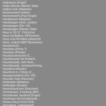
Hafenkran (Engel)
Halbe Brücke (Mentor Stab)
Halbes Auto (Matador)
Hammerwerk (Anker)
Hammerwerk (Paul Engel)
Handkarren (Matador)
Handwagen (And. Länder)
Handwagen (Div. VK)
Handwagen (Mentor Stab)
Haus in 3D (C. Fritzsche)
Haus mit Balkon (SFFischer)
Haus zum Richtfest (Albrecht)
Haus, undicht (BKF Blumenau)
Hausansicht...
Hausbau (Firma ?)
Hausbau (Reuter)
Hausbauversuche (C....
Hausfassade mit Einfahrt...
Hausfassade, sehr klein...
Hausfassade, zweigeschossig...
Hausfront (Reuter)
Hausfront m. Polizei (C....
Hausgrundstück (Div. VK)
Hausser-Auto (Hausser)
Helikopter (Matador)
Helikopter (Reuter)
Hexenhäuschen (Drechsel)
Hochdecker, 3-motorig (BKF...
Hochdecker, landend (Engel)
Hochhaus mit Schafsherde...
Hohes-Haus-Front (VEB...
Holzsteine, aufgestapelt...