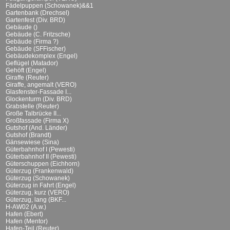
Fädelpuppen (Schowanek)&&1
Gartenbank (Drechsel)
Gartenfest (Div. BRD)
Gebäude ()
Gebäude (C. Fritzsche)
Gebäude (Firma ?)
Gebäude (SFFischer)
Gebäudekomplex (Engel)
Geflügel (Matador)
Gehöft (Engel)
Giraffe (Reuter)
Giraffe, angemalt (VERO)
Glasfenster-Fassade I...
Glockenturm (Div. BRD)
Grabstelle (Reuter)
Große Talbrücke II...
Großfassade (Firma X)
Gutshof (And. Länder)
Gutshof (Brandt)
Gänsewiese (Sina)
Güterbahnhof I (Pewesti)
Güterbahnhof II (Pewesti)
Güterschuppen (Eichhorn)
Güterzug (Frankenwald)
Güterzug (Schowanek)
Güterzug in Fahrt (Engel)
Güterzug, kurz (VERO)
Güterzug, lang (BKF...
H-AW02 (A.w.)
Hafen (Ebert)
Hafen (Mentor)
Hafen-Teil (Reuter)