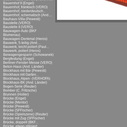
Bauernhof II (Engel)
Bauernhof, fränkisch (VERO)
Bauernhof, niederdeutsch...
Bauernhof, schematisch (And....
Bauhaus-Villa (Pewesti)
Baustelle (VERO)
Baustelle II (VERO)
Bauwagen-Auto (BKF
Blumenau)
Bauwagen-Denkmal (Heros)
Bauwerk, 5-teilig (And....
Bauwerk, leicht poliert (Paul...
Bauwerk, poliert (Heros)
Beiwagengespann (Schowanek)
Bergfestung (Engel)
Berliner-Fenster-Messe (VERO)
Beton-Haus (And. Länder)
Blockhaus mit Bär (Pewesti)
Blockhaus mit Garten...
Blockhaus, Alpen- (VERHOFA)
Blockhaus-BK (And. Länder)
Bogen-Serie (Reuter)
Bomber (C. Fritzsche)
Brunnen (Holler)
Brücke (Engel)
Brücke (Mentor)
Brücke (Pewesti)
Brücke (SFFischer)
Brücke (Spielszene) (Reuter)
Brücke mit Zug (SFFischer)
Brücke, doppelt (BKF...
Brücke, etwas stilisiert...