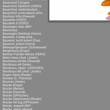
Bauernhof II (Engel)
Bauernhof, fränkisch (VERO)
Bauernhof, niederdeutsch...
Bauernhof, schematisch (And....
Bauhaus-Villa (Pewesti)
Baustelle (VERO)
Baustelle II (VERO)
Bauwagen-Auto (BKF
Blumenau)
Bauwagen-Denkmal (Heros)
Bauwerk, 5-teilig (And....
Bauwerk, leicht poliert (Paul...
Bauwerk, poliert (Heros)
Beiwagengespann (Schowanek)
Bergfestung (Engel)
Berliner-Fenster-Messe (VERO)
Beton-Haus (And. Länder)
Blockhaus mit Bär (Pewesti)
Blockhaus mit Garten...
Blockhaus, Alpen- (VERHOFA)
Blockhaus-BK (And. Länder)
Bogen-Serie (Reuter)
Bomber (C. Fritzsche)
Brunnen (Holler)
Brücke (Engel)
Brücke (Mentor)
Brücke (Pewesti)
Brücke (SFFischer)
Brücke (Spielszene) (Reuter)
Brücke mit Zug (SFFischer)
Brücke, doppelt (BKF...
Brücke, etwas stilisiert...