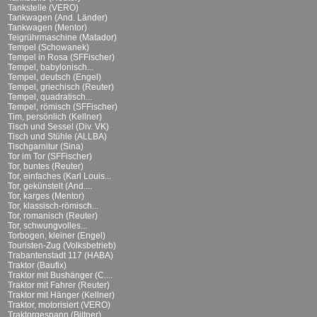
Tankstelle (VERO)
Tankwagen (And. Länder)
Tankwagen (Mentor)
Teigrührmaschine (Matador)
Tempel (Schowanek)
Tempel in Rosa (SFFischer)
Tempel, babylonisch...
Tempel, deutsch (Engel)
Tempel, griechisch (Reuter)
Tempel, quadratisch...
Tempel, römisch (SFFischer)
Tim, persönlich (Kellner)
Tisch und Sessel (Div. VK)
Tisch und Stühle (ALLBA)
Tischgarnitur (Sina)
Tor im Tor (SFFischer)
Tor, buntes (Reuter)
Tor, einfaches (Karl Louis...
Tor, gekünstelt (And....
Tor, karges (Mentor)
Tor, klassisch-römisch...
Tor, romanisch (Reuter)
Tor, schwungvolles...
Torbogen, kleiner (Engel)
Touristen-Zug (Volksbetrieb)
Trabantenstadt 117 (HABA)
Traktor (Baufix)
Traktor mit Bushänger (C....
Traktor mit Fahrer (Reuter)
Traktor mit Hänger (Kellner)
Traktor, motorisiert (VERO)
Traktorgespann (Bittner)