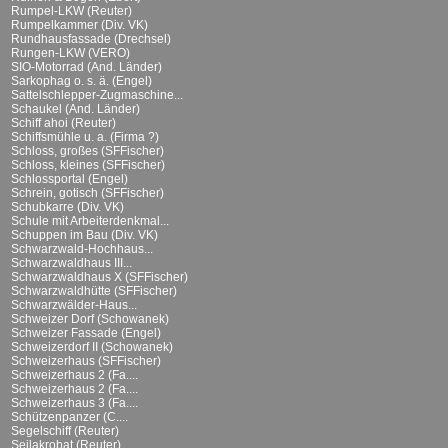
Rumpel-LKW (Reuter)
Rumpelkammer (Div. VK)
Rundhausfassade (Drechsel)
Rungen-LKW (VERO)
SIO-Motorrad (And. Länder)
Sarkophag o. s. ä. (Engel)
Sattelschlepper-Zugmaschine...
Schaukel (And. Länder)
Schiff ahoi (Reuter)
Schiffsmühle u. a. (Firma ?)
Schloss, großes (SFFischer)
Schloss, kleines (SFFischer)
Schlossportal (Engel)
Schrein, gotisch (SFFischer)
Schubkarre (Div. VK)
Schule mit Arbeiterdenkmal...
Schuppen im Bau (Div. VK)
Schwarzwald-Hochhaus...
Schwarzwaldhaus III...
Schwarzwaldhaus X (SFFischer)
Schwarzwaldhütte (SFFischer)
Schwarzwälder-Haus...
Schweizer Dorf (Schowanek)
Schweizer Fassade (Engel)
Schweizerdorf II (Schowanek)
Schweizerhaus (SFFischer)
Schweizerhaus 2 (Fa....
Schweizerhaus 2 (Fa....
Schweizerhaus 3 (Fa....
Schützenpanzer (C....
Segelschiff (Reuter)
Seilakrobat (Reuter)