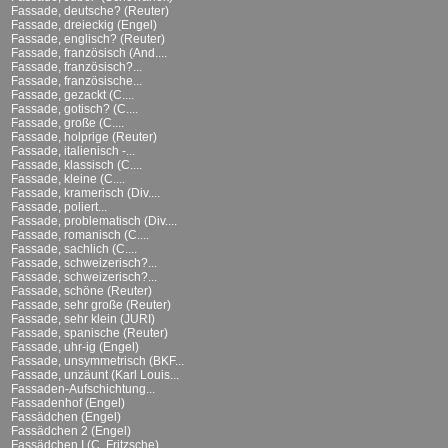
Fassade, deutsche? (Reuter)
Fassade, dreieckig (Engel)
Fassade, englisch? (Reuter)
Fassade, französisch (And....
Fassade, französisch?...
Fassade, französische...
Fassade, gezackt (C....
Fassade, gotisch? (C....
Fassade, große (C....
Fassade, holprige (Reuter)
Fassade, italienisch -...
Fassade, klassisch (C....
Fassade, kleine (C....
Fassade, kramerisch (Div....
Fassade, poliert...
Fassade, problematisch (Div....
Fassade, romanisch (C....
Fassade, sachlich (C....
Fassade, schweizerisch?...
Fassade, schweizerisch?...
Fassade, schöne (Reuter)
Fassade, sehr große (Reuter)
Fassade, sehr klein (JURI)
Fassade, spanische (Reuter)
Fassade, uhr-ig (Engel)
Fassade, unsymmetrisch (BKF...
Fassade, unzäunt (Karl Louis...
Fassaden-Aufschichtung...
Fassadenhof (Engel)
Fassädchen (Engel)
Fassädchen 2 (Engel)
Fassädchen I (C. Fritzsche)