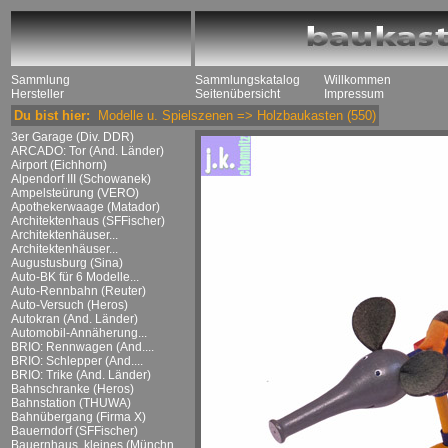
Sammlung
Sammlungskatalog
Willkommen
Hersteller
Seitenübersicht
Impressum
Du bist hier:
Modelle u. Spielszenen
=>
Holzbaukasten
(550)
3er Garage (Div. DDR)
ARCADO: Tor (And. Länder)
Airport (Eichhorn)
Alpendorf III (Schowanek)
Ampelsteürung (VERO)
Apothekerwaage (Matador)
Architektenhaus (SFFischer)
Architektenhäuser...
Architektenhäuser...
Augustusburg (Sina)
Auto-BK für 6 Modelle...
Auto-Rennbahn (Reuter)
Auto-Versuch (Heros)
Autokran (And. Länder)
Automobil-Annäherung...
BRIO: Rennwagen (And....
BRIO: Schlepper (And....
BRIO: Trike (And. Länder)
Bahnschranke (Heros)
Bahnstation (THUWA)
Bahnübergang (Firma X)
Bauerndorf (SFFischer)
Bauernhaus, kleines (Münchn....