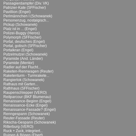
Passagierdampfer (Div. VK)
Patrizier-Kate (SFFischer)
Pavillion (Engel)
Perlmännchen I (Schowanek)
Personenzug, nostalgisch...
Pickup (Schowanek)
Platz ist in ... (Engel)
Polizei-Buggy (Heros)
Polymorph (SFFischer)
Portal, deutsches (Engel)
Portal, gotisch (SFFischer)
Portalkran (Engel)
Putzelmutzel (Schowanek)
Pyramide (And. Länder)
Pyramide (Mentor)
Radler auf der Flucht...
Raketen-Rennwagen (Reuter)
Raketenturm - Turmrakete...
Rangierlok (Schowanek)
Rathaus mit Garten...
Rathhaus (SFFischer)
Raupenschlepper (VERO)
Reitparcour (BKF Blumenau)
Renaissance-Beginn (Engel)
Renaissance-Ecke (Engel)
Renaissance-Fassade? (Engel)
Renngespann (Schowanek)
Reuter-Fassade (Reuter)
Rikscha-Gespann (Schowanek)
Ritterburg (VERO)
Ruck + Zuck, integriert...
Ruinen & Bögen (Ebert)