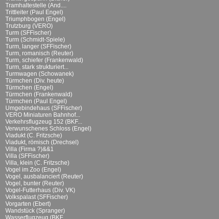
Tramhaltestelle (And....
Trittleiter (Paul Engel)
Triumphbogen (Engel)
Trutzburg (VERO)
Turm (SFFischer)
Turm (Schmidt-Spiele)
Turm, langer (SFFischer)
Turm, romanisch (Reuter)
Turm, schiefer (Frankenwald)
Turm, stark strukturiert...
Turmwagen (Schowanek)
Türmchen (Div. heute)
Türmchen (Engel)
Türmchen (Frankenwald)
Türmchen (Paul Engel)
Umgebindehaus (SFFischer)
VERO Miniaturen Bahnhof...
Verkehrsflugzeug 152 (BKF...
Verwunschenes Schloss (Engel)
Viadukt (C. Fritzsche)
Viadukt, römisch (Drechsel)
Villa (Firma ?)&&1
Villa (SFFischer)
Villa, klein (C. Fritzsche)
Vogel im Zoo (Engel)
Vogel, ausbalanciert (Reuter)
Vogel, bunter (Reuter)
Vogel-Futterhaus (Div. VK)
Volkspalast (SFFischer)
Vorgarten (Ebert)
Wandstück (Spranger)
Wasserflugzeug (BKF