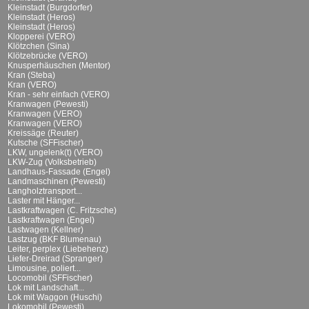
Kleinstadt (Burgdorfer)
Kleinstadt (Heros)
Kleinstadt (Heros)
Klopperei (VERO)
Klötzchen (Sina)
Klötzebrücke (VERO)
Knusperhäuschen (Mentor)
Kran (Steba)
Kran (VERO)
Kran - sehr einfach (VERO)
Kranwagen (Pewesti)
Kranwagen (VERO)
Kranwagen (VERO)
Kreissäge (Reuter)
Kutsche (SFFischer)
LKW, ungelenk(t) (VERO)
LKW-Zug (Volksbetrieb)
Landhaus-Fassade (Engel)
Landmaschinen (Pewesti)
Langholztransport...
Laster mit Hänger...
Lastkraftwagen (C. Fritzsche)
Lastkraftwagen (Engel)
Lastwagen (Kellner)
Lastzug (BKF Blumenau)
Leiter, perplex (Liebehenz)
Liefer-Dreirad (Spranger)
Limousine, poliert...
Locomobil (SFFischer)
Lok mit Landschaft...
Lok mit Waggon (Huschi)
Lokomobil (Pewesti)