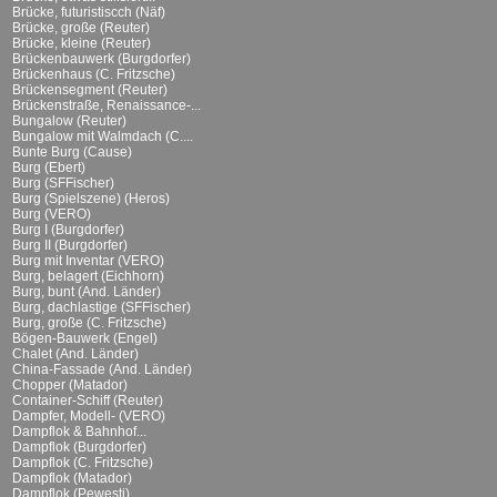
Brücke, futuristiscch (Näf)
Brücke, große (Reuter)
Brücke, kleine (Reuter)
Brückenbauwerk (Burgdorfer)
Brückenhaus (C. Fritzsche)
Brückensegment (Reuter)
Brückenstraße, Renaissance-...
Bungalow (Reuter)
Bungalow mit Walmdach (C....
Bunte Burg (Cause)
Burg (Ebert)
Burg (SFFischer)
Burg (Spielszene) (Heros)
Burg (VERO)
Burg I (Burgdorfer)
Burg II (Burgdorfer)
Burg mit Inventar (VERO)
Burg, belagert (Eichhorn)
Burg, bunt (And. Länder)
Burg, dachlastige (SFFischer)
Burg, große (C. Fritzsche)
Bögen-Bauwerk (Engel)
Chalet (And. Länder)
China-Fassade (And. Länder)
Chopper (Matador)
Container-Schiff (Reuter)
Dampfer, Modell- (VERO)
Dampflok & Bahnhof...
Dampflok (Burgdorfer)
Dampflok (C. Fritzsche)
Dampflok (Matador)
Dampflok (Pewesti)