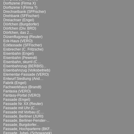
Dorfszene (Firma X)
Dorfszene I (Firma ?)
Drechselbank (SFFischer)
Drehbank (SFFischer)
Dreiachser (Engel)
Dörfchen (Burgdorfer)
Dörfchen (Div. BRD)
Dörfchen, das 2....
Düsenflugzeug (Reuter)
Eck-Haus (VERO)
Eckfassade (SFFischer)
Eisbrecher (C. Fritzsche)
Eisenbahn (Engel)
Eisenbahn (Pewesti)
Eisenbahn, skurril (C....
Eisenbahnzug (BERBIS)...
Eisenbahnzug (Volksbetrieb)
Elementar-Fassade (VERO)
Entwurf Siedlung (And....
Fabrik (Engel)
Fachwerkhaus (Brandt)
Fantasia (VERO)
Fantasy-Portal (VERO)
Fassade (Engel)
Fassade Nr. XX (Reuter)
Fassade mit Uhr (C....
Fassade mit Vorbau (C....
Fassade, Berliner (JURI)
Fassade, Berliner-Fenster-...
Fassade, Burgdorfer...
Fassade, Hochparterre (BKF...
Fassade, Jubel- (Schowanek)