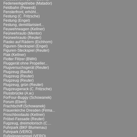
Federwerkgetriebe (Matador)
Feldbahn (Pewesti)
Fensterfront, erhöht...
Festung (C. Fritzsche)
Festung (Engel)
Festung, demilitarisiert...
Feuwehrwagen (Kellner)
Feürwehrauto (Mentor)
Feürwehrauto (Reuter)
Fiasko auf Rädern (Eichhorn)
Figuren-Steckspiel (Engel)
Figuren-Steckspiel (Reuter)
Flak (Kellner)
Flotter Flitzer (BWH)
Fluggerät ohne Propeller...
Flugversuchsgerät (Reuter)
Flugzeug (Baufix)
Flugzeug (Reuter)
Flugzeug (Reuter)
Flugzeug, grün (Reuter)
Flugzeugwrack (C. Fritzsche)
Flussbrücke (A.w.)
ForFour-Buggy (Schowanek)
Forum (Ebert)
Frachtschiff (Schowanek)
Frauenkirche Dresden (Firma...
Froschbootauto (Kellner)
Fröbel-Fassade (Reuter)
Fugzeug, dreimotorisch (C....
Fuhrpark (BKF Blumenau)
Fuhrpark (VERO)
Fußgängerampel (VERO)