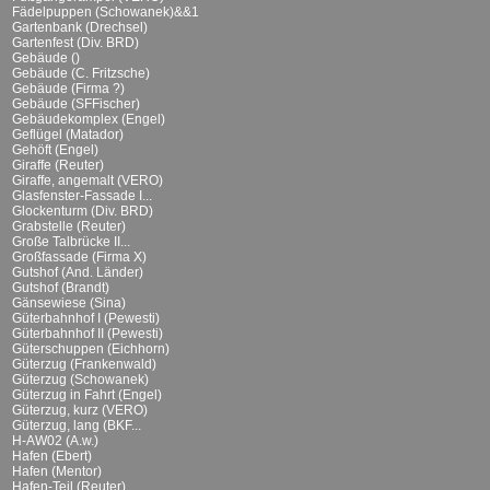
Fädelpuppen (Schowanek)&&1
Gartenbank (Drechsel)
Gartenfest (Div. BRD)
Gebäude ()
Gebäude (C. Fritzsche)
Gebäude (Firma ?)
Gebäude (SFFischer)
Gebäudekomplex (Engel)
Geflügel (Matador)
Gehöft (Engel)
Giraffe (Reuter)
Giraffe, angemalt (VERO)
Glasfenster-Fassade I...
Glockenturm (Div. BRD)
Grabstelle (Reuter)
Große Talbrücke II...
Großfassade (Firma X)
Gutshof (And. Länder)
Gutshof (Brandt)
Gänsewiese (Sina)
Güterbahnhof I (Pewesti)
Güterbahnhof II (Pewesti)
Güterschuppen (Eichhorn)
Güterzug (Frankenwald)
Güterzug (Schowanek)
Güterzug in Fahrt (Engel)
Güterzug, kurz (VERO)
Güterzug, lang (BKF...
H-AW02 (A.w.)
Hafen (Ebert)
Hafen (Mentor)
Hafen-Teil (Reuter)