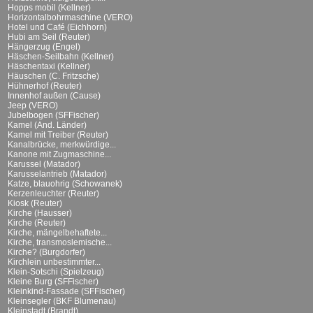
Hopps mobil (Kellner)
Horizontalbohrmaschine (VERO)
Hotel und Café (Eichhorn)
Hubi am Seil (Reuter)
Hängerzug (Engel)
Häschen-Seilbahn (Kellner)
Häschentaxi (Kellner)
Häuschen (C. Fritzsche)
Hühnerhof (Reuter)
Innenhof außen (Cause)
Jeep (VERO)
Jubelbogen (SFFischer)
Kamel (And. Länder)
Kamel mit Treiber (Reuter)
Kanalbrücke, merkwürdige...
Kanone mit Zugmaschine...
Karussel (Matador)
Karusselantrieb (Matador)
Katze, blauohrig (Schowanek)
Kerzenleuchter (Reuter)
Kiosk (Reuter)
Kirche (Hausser)
Kirche (Reuter)
Kirche, mängelbehaftete...
Kirche, transmoslemische...
Kirche? (Burgdorfer)
Kirchlein unbestimmter...
Klein-Sotschi (Spielzeug)
Kleine Burg (SFFischer)
Kleinkind-Fassade (SFFischer)
Kleinsegler (BKF Blumenau)
Kleinstadt (Brandt)