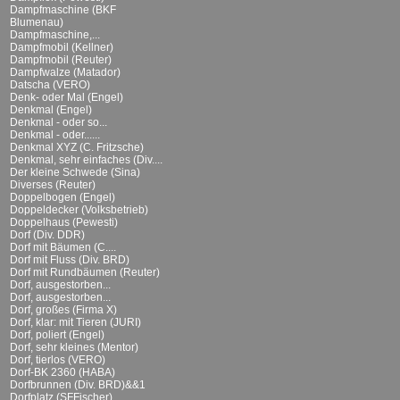
Dampfmaschine (BKF
Blumenau)
Dampfmaschine,...
Dampfmobil (Kellner)
Dampfmobil (Reuter)
Dampfwalze (Matador)
Datscha (VERO)
Denk- oder Mal (Engel)
Denkmal (Engel)
Denkmal - oder so...
Denkmal - oder......
Denkmal XYZ (C. Fritzsche)
Denkmal, sehr einfaches (Div....
Der kleine Schwede (Sina)
Diverses (Reuter)
Doppelbogen (Engel)
Doppeldecker (Volksbetrieb)
Doppelhaus (Pewesti)
Dorf (Div. DDR)
Dorf mit Bäumen (C....
Dorf mit Fluss (Div. BRD)
Dorf mit Rundbäumen (Reuter)
Dorf, ausgestorben...
Dorf, ausgestorben...
Dorf, großes (Firma X)
Dorf, klar: mit Tieren (JURI)
Dorf, poliert (Engel)
Dorf, sehr kleines (Mentor)
Dorf, tierlos (VERO)
Dorf-BK 2360 (HABA)
Dorfbrunnen (Div. BRD)&&1
Dorfplatz (SFFischer)