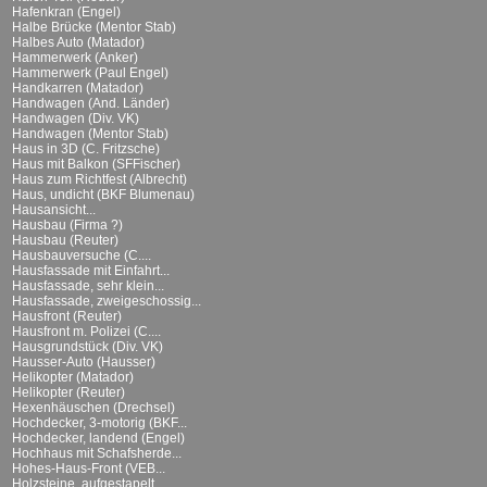
Hafenkran (Engel)
Halbe Brücke (Mentor Stab)
Halbes Auto (Matador)
Hammerwerk (Anker)
Hammerwerk (Paul Engel)
Handkarren (Matador)
Handwagen (And. Länder)
Handwagen (Div. VK)
Handwagen (Mentor Stab)
Haus in 3D (C. Fritzsche)
Haus mit Balkon (SFFischer)
Haus zum Richtfest (Albrecht)
Haus, undicht (BKF Blumenau)
Hausansicht...
Hausbau (Firma ?)
Hausbau (Reuter)
Hausbauversuche (C....
Hausfassade mit Einfahrt...
Hausfassade, sehr klein...
Hausfassade, zweigeschossig...
Hausfront (Reuter)
Hausfront m. Polizei (C....
Hausgrundstück (Div. VK)
Hausser-Auto (Hausser)
Helikopter (Matador)
Helikopter (Reuter)
Hexenhäuschen (Drechsel)
Hochdecker, 3-motorig (BKF...
Hochdecker, landend (Engel)
Hochhaus mit Schafsherde...
Hohes-Haus-Front (VEB...
Holzsteine, aufgestapelt...