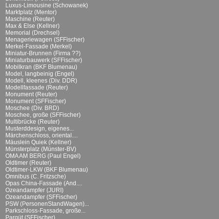
Luxus-Limousine (Schowanek)
Marktplatz (Mentor)
Maschine (Reuter)
Max & Else (Kellner)
Memorial (Drechsel)
Menageriewagen (SFFischer)
Merkel-Fassade (Merkel)
Miniatur-Brunnen (Firma ??)
Miniaturbauwerk (SFFischer)
Mobilkran (BKF Blumenau)
Model, langbeinig (Engel)
Modell, kleenes (Div. DDR)
Modellfassade (Reuter)
Monument (Reuter)
Monument (SFFischer)
Moschee (Div. BRD)
Moschee, große (SFFischer)
Multibrücke (Reuter)
Musterddesign, eigenes...
Märchenschloss, oriental....
Mäuslein Quiek (Kellner)
Münsterplatz (Münster-BV)
OMA AM BERG (Paul Engel)
Oldtimer (Reuter)
Oldtimer-LKW (BKF Blumenau)
Omnibus (C. Fritzsche)
Opas China-Fassade (And....
Ozeandampfer (JURI)
Ozeandampfer (SFFischer)
PSW (PersonenStandWagen)...
Parkschloss-Fassade, große...
Parqüt (SFFischer)