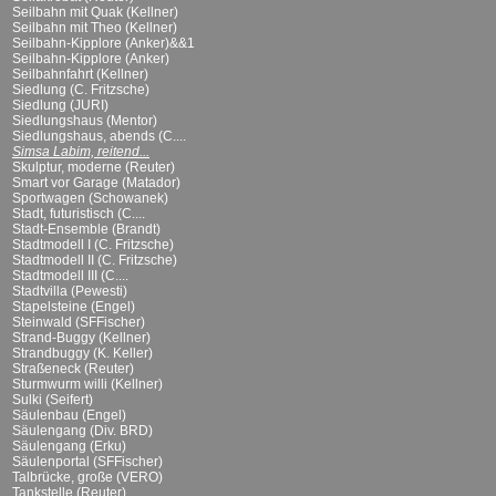
Seilbahn mit Quak (Kellner)
Seilbahn mit Theo (Kellner)
Seilbahn-Kipplore (Anker)&&1
Seilbahn-Kipplore (Anker)
Seilbahnfahrt (Kellner)
Siedlung (C. Fritzsche)
Siedlung (JURI)
Siedlungshaus (Mentor)
Siedlungshaus, abends (C....
Simsa Labim, reitend...
Skulptur, moderne (Reuter)
Smart vor Garage (Matador)
Sportwagen (Schowanek)
Stadt, futuristisch (C....
Stadt-Ensemble (Brandt)
Stadtmodell I (C. Fritzsche)
Stadtmodell II (C. Fritzsche)
Stadtmodell III (C....
Stadtvilla (Pewesti)
Stapelsteine (Engel)
Steinwald (SFFischer)
Strand-Buggy (Kellner)
Strandbuggy (K. Keller)
Straßeneck (Reuter)
Sturmwurm willi (Kellner)
Sulki (Seifert)
Säulenbau (Engel)
Säulengang (Div. BRD)
Säulengang (Erku)
Säulenportal (SFFischer)
Talbrücke, große (VERO)
Tankstelle (Reuter)