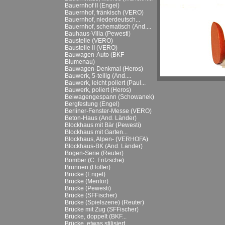
Bauernhof II (Engel)
Bauernhof, fränkisch (VERO)
Bauernhof, niederdeutsch...
Bauernhof, schematisch (And....
Bauhaus-Villa (Pewesti)
Baustelle (VERO)
Baustelle II (VERO)
Bauwagen-Auto (BKF
Blumenau)
Bauwagen-Denkmal (Heros)
Bauwerk, 5-teilig (And....
Bauwerk, leicht poliert (Paul...
Bauwerk, poliert (Heros)
Beiwagengespann (Schowanek)
Bergfestung (Engel)
Berliner-Fenster-Messe (VERO)
Beton-Haus (And. Länder)
Blockhaus mit Bär (Pewesti)
Blockhaus mit Garten...
Blockhaus, Alpen- (VERHOFA)
Blockhaus-BK (And. Länder)
Bogen-Serie (Reuter)
Bomber (C. Fritzsche)
Brunnen (Holler)
Brücke (Engel)
Brücke (Mentor)
Brücke (Pewesti)
Brücke (SFFischer)
Brücke (Spielszene) (Reuter)
Brücke mit Zug (SFFischer)
Brücke, doppelt (BKF...
Brücke, etwas stilisiert...