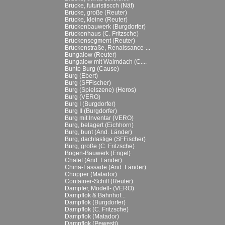
Brücke, futuristiscch (Näf)
Brücke, große (Reuter)
Brücke, kleine (Reuter)
Brückenbauwerk (Burgdorfer)
Brückenhaus (C. Fritzsche)
Brückensegment (Reuter)
Brückenstraße, Renaissance-...
Bungalow (Reuter)
Bungalow mit Walmdach (C....
Bunte Burg (Cause)
Burg (Ebert)
Burg (SFFischer)
Burg (Spielszene) (Heros)
Burg (VERO)
Burg I (Burgdorfer)
Burg II (Burgdorfer)
Burg mit Inventar (VERO)
Burg, belagert (Eichhorn)
Burg, bunt (And. Länder)
Burg, dachlastige (SFFischer)
Burg, große (C. Fritzsche)
Bögen-Bauwerk (Engel)
Chalet (And. Länder)
China-Fassade (And. Länder)
Chopper (Matador)
Container-Schiff (Reuter)
Dampfer, Modell- (VERO)
Dampflok & Bahnhof...
Dampflok (Burgdorfer)
Dampflok (C. Fritzsche)
Dampflok (Matador)
Dampflok (Pewesti)