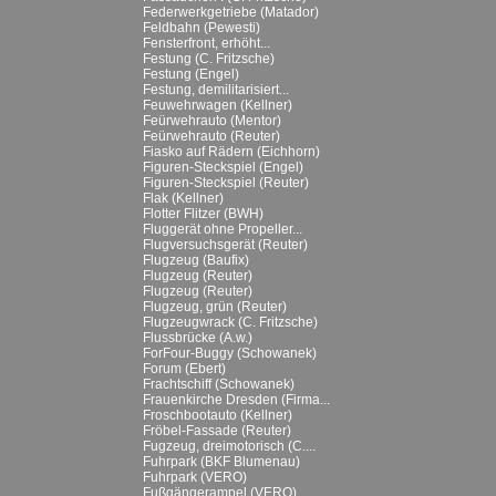
Federwerkgetriebe (Matador)
Feldbahn (Pewesti)
Fensterfront, erhöht...
Festung (C. Fritzsche)
Festung (Engel)
Festung, demilitarisiert...
Feuwehrwagen (Kellner)
Feürwehrauto (Mentor)
Feürwehrauto (Reuter)
Fiasko auf Rädern (Eichhorn)
Figuren-Steckspiel (Engel)
Figuren-Steckspiel (Reuter)
Flak (Kellner)
Flotter Flitzer (BWH)
Fluggerät ohne Propeller...
Flugversuchsgerät (Reuter)
Flugzeug (Baufix)
Flugzeug (Reuter)
Flugzeug (Reuter)
Flugzeug, grün (Reuter)
Flugzeugwrack (C. Fritzsche)
Flussbrücke (A.w.)
ForFour-Buggy (Schowanek)
Forum (Ebert)
Frachtschiff (Schowanek)
Frauenkirche Dresden (Firma...
Froschbootauto (Kellner)
Fröbel-Fassade (Reuter)
Fugzeug, dreimotorisch (C....
Fuhrpark (BKF Blumenau)
Fuhrpark (VERO)
Fußgängerampel (VERO)