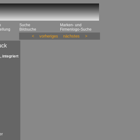
n
Suche
Marken- und
ellung
Bildsuche
Firmenlogo-Suche
<
vorheriges
nächstes
>
uck
 integriert
er