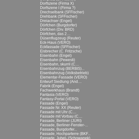
Dorfszene (Firma X)
Dorfszene I (Firma ?)
Drechselbank (SFFischer)
Drehbank (SFFischer)
Dreiachser (Engel)
Dörfchen (Burgdorfer)
Dörfchen (Div. BRD)
Dörfchen, das 2....
Düsenflugzeug (Reuter)
Eck-Haus (VERO)
Eckfassade (SFFischer)
Eisbrecher (C. Fritzsche)
Eisenbahn (Engel)
Eisenbahn (Pewesti)
Eisenbahn, skurril (C....
Eisenbahnzug (BERBIS)...
Eisenbahnzug (Volksbetrieb)
Elementar-Fassade (VERO)
Entwurf Siedlung (And....
Fabrik (Engel)
Fachwerkhaus (Brandt)
Fantasia (VERO)
Fantasy-Portal (VERO)
Fassade (Engel)
Fassade Nr. XX (Reuter)
Fassade mit Uhr (C....
Fassade mit Vorbau (C....
Fassade, Berliner (JURI)
Fassade, Berliner-Fenster-...
Fassade, Burgdorfer...
Fassade, Hochparterre (BKF...
Fassade, Jubel- (Schowanek)