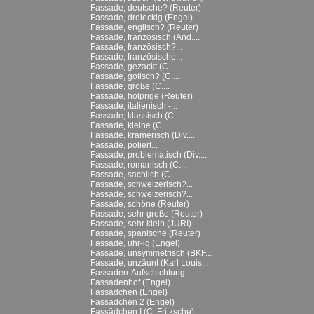
Fassade, deutsche? (Reuter)
Fassade, dreieckig (Engel)
Fassade, englisch? (Reuter)
Fassade, französisch (And....
Fassade, französisch?...
Fassade, französische...
Fassade, gezackt (C....
Fassade, gotisch? (C....
Fassade, große (C....
Fassade, holprige (Reuter)
Fassade, italienisch -...
Fassade, klassisch (C....
Fassade, kleine (C....
Fassade, kramerisch (Div....
Fassade, poliert...
Fassade, problematisch (Div....
Fassade, romanisch (C....
Fassade, sachlich (C....
Fassade, schweizerisch?...
Fassade, schweizerisch?...
Fassade, schöne (Reuter)
Fassade, sehr große (Reuter)
Fassade, sehr klein (JURI)
Fassade, spanische (Reuter)
Fassade, uhr-ig (Engel)
Fassade, unsymmetrisch (BKF...
Fassade, unzäunt (Karl Louis...
Fassaden-Aufschichtung...
Fassadenhof (Engel)
Fassädchen (Engel)
Fassädchen 2 (Engel)
Fassädchen I (C. Fritzsche)