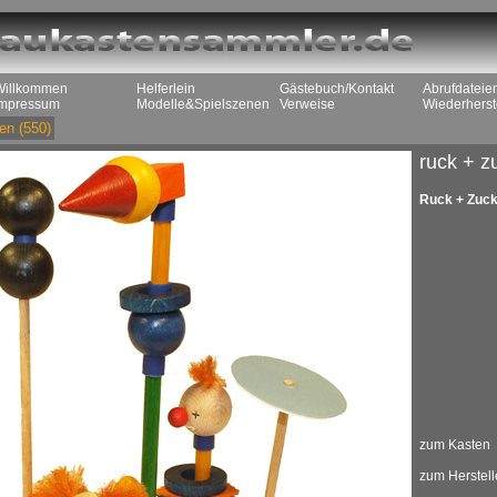
Willkommen
Helferlein
Gästebuch/Kontakt
Abrufdateie
Impressum
Modelle&Spielszenen
Verweise
Wiederherst
en
(550)
ruck + z
Ruck + Zuck,
zum Kasten
zum Herstell