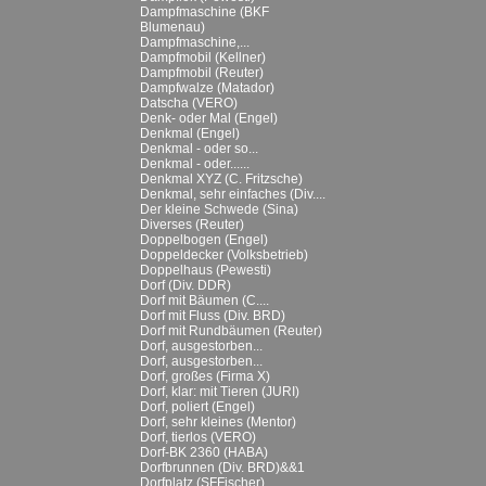
Dampfmaschine (BKF
Blumenau)
Dampfmaschine,...
Dampfmobil (Kellner)
Dampfmobil (Reuter)
Dampfwalze (Matador)
Datscha (VERO)
Denk- oder Mal (Engel)
Denkmal (Engel)
Denkmal - oder so...
Denkmal - oder......
Denkmal XYZ (C. Fritzsche)
Denkmal, sehr einfaches (Div....
Der kleine Schwede (Sina)
Diverses (Reuter)
Doppelbogen (Engel)
Doppeldecker (Volksbetrieb)
Doppelhaus (Pewesti)
Dorf (Div. DDR)
Dorf mit Bäumen (C....
Dorf mit Fluss (Div. BRD)
Dorf mit Rundbäumen (Reuter)
Dorf, ausgestorben...
Dorf, ausgestorben...
Dorf, großes (Firma X)
Dorf, klar: mit Tieren (JURI)
Dorf, poliert (Engel)
Dorf, sehr kleines (Mentor)
Dorf, tierlos (VERO)
Dorf-BK 2360 (HABA)
Dorfbrunnen (Div. BRD)&&1
Dorfplatz (SFFischer)