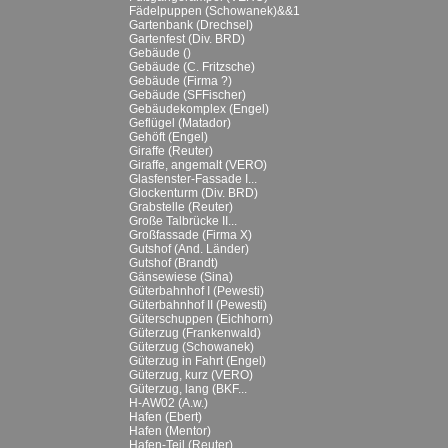
Fädelpuppen (Schowanek)&&1
Gartenbank (Drechsel)
Gartenfest (Div. BRD)
Gebäude ()
Gebäude (C. Fritzsche)
Gebäude (Firma ?)
Gebäude (SFFischer)
Gebäudekomplex (Engel)
Geflügel (Matador)
Gehöft (Engel)
Giraffe (Reuter)
Giraffe, angemalt (VERO)
Glasfenster-Fassade I...
Glockenturm (Div. BRD)
Grabstelle (Reuter)
Große Talbrücke II...
Großfassade (Firma X)
Gutshof (And. Länder)
Gutshof (Brandt)
Gänsewiese (Sina)
Güterbahnhof I (Pewesti)
Güterbahnhof II (Pewesti)
Güterschuppen (Eichhorn)
Güterzug (Frankenwald)
Güterzug (Schowanek)
Güterzug in Fahrt (Engel)
Güterzug, kurz (VERO)
Güterzug, lang (BKF...
H-AW02 (A.w.)
Hafen (Ebert)
Hafen (Mentor)
Hafen-Teil (Reuter)