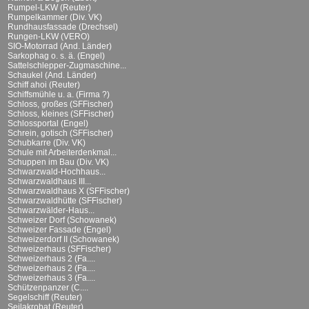
Rumpel-LKW (Reuter)
Rumpelkammer (Div. VK)
Rundhausfassade (Drechsel)
Rungen-LKW (VERO)
SIO-Motorrad (And. Länder)
Sarkophag o. s. ä. (Engel)
Sattelschlepper-Zugmaschine...
Schaukel (And. Länder)
Schiff ahoi (Reuter)
Schiffsmühle u. a. (Firma ?)
Schloss, großes (SFFischer)
Schloss, kleines (SFFischer)
Schlossportal (Engel)
Schrein, gotisch (SFFischer)
Schubkarre (Div. VK)
Schule mit Arbeiterdenkmal...
Schuppen im Bau (Div. VK)
Schwarzwald-Hochhaus...
Schwarzwaldhaus III...
Schwarzwaldhaus X (SFFischer)
Schwarzwaldhütte (SFFischer)
Schwarzwälder-Haus...
Schweizer Dorf (Schowanek)
Schweizer Fassade (Engel)
Schweizerdorf II (Schowanek)
Schweizerhaus (SFFischer)
Schweizerhaus 2 (Fa....
Schweizerhaus 2 (Fa....
Schweizerhaus 3 (Fa....
Schützenpanzer (C....
Segelschiff (Reuter)
Seilakrobat (Reuter)