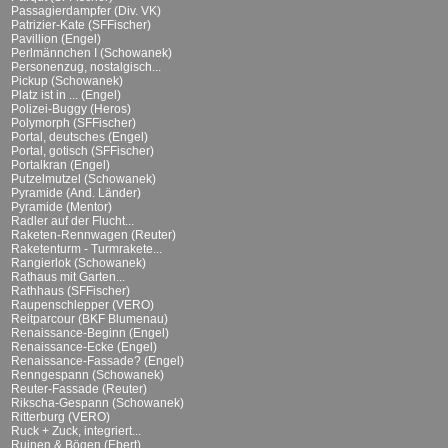
Passagierdampfer (Div. VK)
Patrizier-Kate (SFFischer)
Pavillion (Engel)
Perlmännchen I (Schowanek)
Personenzug, nostalgisch...
Pickup (Schowanek)
Platz ist in ... (Engel)
Polizei-Buggy (Heros)
Polymorph (SFFischer)
Portal, deutsches (Engel)
Portal, gotisch (SFFischer)
Portalkran (Engel)
Putzelmutzel (Schowanek)
Pyramide (And. Länder)
Pyramide (Mentor)
Radler auf der Flucht...
Raketen-Rennwagen (Reuter)
Raketenturm - Turmrakete...
Rangierlok (Schowanek)
Rathaus mit Garten...
Rathhaus (SFFischer)
Raupenschlepper (VERO)
Reitparcour (BKF Blumenau)
Renaissance-Beginn (Engel)
Renaissance-Ecke (Engel)
Renaissance-Fassade? (Engel)
Renngespann (Schowanek)
Reuter-Fassade (Reuter)
Rikscha-Gespann (Schowanek)
Ritterburg (VERO)
Ruck + Zuck, integriert...
Ruinen & Bögen (Ebert)