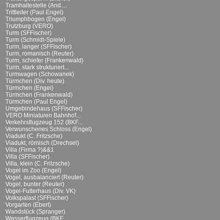
Tramhaltestelle (And....
Trittleiter (Paul Engel)
Triumphbogen (Engel)
Trutzburg (VERO)
Turm (SFFischer)
Turm (Schmidt-Spiele)
Turm, langer (SFFischer)
Turm, romanisch (Reuter)
Turm, schiefer (Frankenwald)
Turm, stark strukturiert...
Turmwagen (Schowanek)
Türmchen (Div. heute)
Türmchen (Engel)
Türmchen (Frankenwald)
Türmchen (Paul Engel)
Umgebindehaus (SFFischer)
VERO Miniaturen Bahnhof...
Verkehrsflugzeug 152 (BKF...
Verwunschenes Schloss (Engel)
Viadukt (C. Fritzsche)
Viadukt, römisch (Drechsel)
Villa (Firma ?)&&1
Villa (SFFischer)
Villa, klein (C. Fritzsche)
Vogel im Zoo (Engel)
Vogel, ausbalanciert (Reuter)
Vogel, bunter (Reuter)
Vogel-Futterhaus (Div. VK)
Volkspalast (SFFischer)
Vorgarten (Ebert)
Wandstück (Spranger)
Wasserflugzeug (BKF