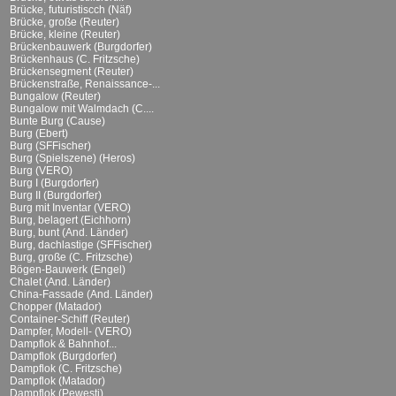
Brücke, futuristiscch (Näf)
Brücke, große (Reuter)
Brücke, kleine (Reuter)
Brückenbauwerk (Burgdorfer)
Brückenhaus (C. Fritzsche)
Brückensegment (Reuter)
Brückenstraße, Renaissance-...
Bungalow (Reuter)
Bungalow mit Walmdach (C....
Bunte Burg (Cause)
Burg (Ebert)
Burg (SFFischer)
Burg (Spielszene) (Heros)
Burg (VERO)
Burg I (Burgdorfer)
Burg II (Burgdorfer)
Burg mit Inventar (VERO)
Burg, belagert (Eichhorn)
Burg, bunt (And. Länder)
Burg, dachlastige (SFFischer)
Burg, große (C. Fritzsche)
Bögen-Bauwerk (Engel)
Chalet (And. Länder)
China-Fassade (And. Länder)
Chopper (Matador)
Container-Schiff (Reuter)
Dampfer, Modell- (VERO)
Dampflok & Bahnhof...
Dampflok (Burgdorfer)
Dampflok (C. Fritzsche)
Dampflok (Matador)
Dampflok (Pewesti)