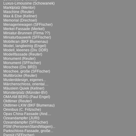
Luxus-Limousine (Schowanek)
Marktplatz (Mentor)
Maschine (Reuter)
Max & Else (Kellner)
Memorial (Drechsel)
Menageriewagen (SFFischer)
Merkel-Fassade (Merkel)
Miniatur-Brunnen (Firma ??)
Miniaturbauwerk (SFFischer)
Mobilkran (BKF Blumenau)
Model, langbeinig (Engel)
Modell, kleenes (Div. DDR)
Modellfassade (Reuter)
Monument (Reuter)
Monument (SFFischer)
Moschee (Div. BRD)
Moschee, große (SFFischer)
Multibrücke (Reuter)
Musterddesign, eigenes...
Märchenschloss, oriental....
Mäuslein Quiek (Kellner)
Münsterplatz (Münster-BV)
OMA AM BERG (Paul Engel)
Oldtimer (Reuter)
Oldtimer-LKW (BKF Blumenau)
Omnibus (C. Fritzsche)
Opas China-Fassade (And....
Ozeandampfer (JURI)
Ozeandampfer (SFFischer)
PSW (PersonenStandWagen)...
Parkschloss-Fassade, große...
Parqüt (SFFischer)