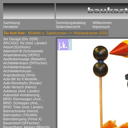
Sammlung
Sammlungskatalog
Willkommen
Hersteller
Seitenübersicht
Impressum
Du bist hier:
Modelle u. Spielszenen
=>
Holzbaukasten
(550)
3er Garage (Div. DDR)
ARCADO: Tor (And. Länder)
Airport (Eichhorn)
Alpendorf III (Schowanek)
Ampelsteürung (VERO)
Apothekerwaage (Matador)
Architektenhaus (SFFischer)
Architektenhäuser...
Architektenhäuser...
Augustusburg (Sina)
Auto-BK für 6 Modelle...
Auto-Rennbahn (Reuter)
Auto-Versuch (Heros)
Autokran (And. Länder)
Automobil-Annäherung...
BRIO: Rennwagen (And....
BRIO: Schlepper (And....
BRIO: Trike (And. Länder)
Bahnschranke (Heros)
Bahnstation (THUWA)
Bahnübergang (Firma X)
Bauerndorf (SFFischer)
Bauernhaus, kleines (Münchn....