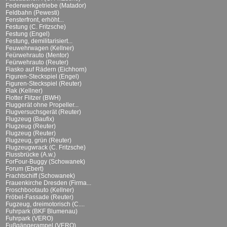
Federwerkgetriebe (Matador)
Feldbahn (Pewesti)
Fensterfront, erhöht...
Festung (C. Fritzsche)
Festung (Engel)
Festung, demilitarisiert...
Feuwehrwagen (Kellner)
Feürwehrauto (Mentor)
Feürwehrauto (Reuter)
Fiasko auf Rädern (Eichhorn)
Figuren-Steckspiel (Engel)
Figuren-Steckspiel (Reuter)
Flak (Kellner)
Flotter Flitzer (BWH)
Fluggerät ohne Propeller...
Flugversuchsgerät (Reuter)
Flugzeug (Baufix)
Flugzeug (Reuter)
Flugzeug (Reuter)
Flugzeug, grün (Reuter)
Flugzeugwrack (C. Fritzsche)
Flussbrücke (A.w.)
ForFour-Buggy (Schowanek)
Forum (Ebert)
Frachtschiff (Schowanek)
Frauenkirche Dresden (Firma...
Froschbootauto (Kellner)
Fröbel-Fassade (Reuter)
Fugzeug, dreimotorisch (C....
Fuhrpark (BKF Blumenau)
Fuhrpark (VERO)
Fußgängerampel (VERO)