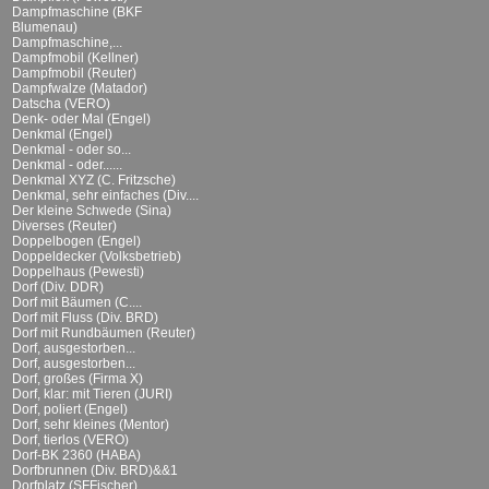
Dampfmaschine (BKF
Blumenau)
Dampfmaschine,...
Dampfmobil (Kellner)
Dampfmobil (Reuter)
Dampfwalze (Matador)
Datscha (VERO)
Denk- oder Mal (Engel)
Denkmal (Engel)
Denkmal - oder so...
Denkmal - oder......
Denkmal XYZ (C. Fritzsche)
Denkmal, sehr einfaches (Div....
Der kleine Schwede (Sina)
Diverses (Reuter)
Doppelbogen (Engel)
Doppeldecker (Volksbetrieb)
Doppelhaus (Pewesti)
Dorf (Div. DDR)
Dorf mit Bäumen (C....
Dorf mit Fluss (Div. BRD)
Dorf mit Rundbäumen (Reuter)
Dorf, ausgestorben...
Dorf, ausgestorben...
Dorf, großes (Firma X)
Dorf, klar: mit Tieren (JURI)
Dorf, poliert (Engel)
Dorf, sehr kleines (Mentor)
Dorf, tierlos (VERO)
Dorf-BK 2360 (HABA)
Dorfbrunnen (Div. BRD)&&1
Dorfplatz (SFFischer)