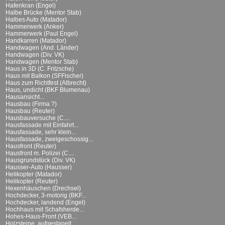
Hafenkran (Engel)
Halbe Brücke (Mentor Stab)
Halbes Auto (Matador)
Hammerwerk (Anker)
Hammerwerk (Paul Engel)
Handkarren (Matador)
Handwagen (And. Länder)
Handwagen (Div. VK)
Handwagen (Mentor Stab)
Haus in 3D (C. Fritzsche)
Haus mit Balkon (SFFischer)
Haus zum Richtfest (Albrecht)
Haus, undicht (BKF Blumenau)
Hausansicht...
Hausbau (Firma ?)
Hausbau (Reuter)
Hausbauversuche (C....
Hausfassade mit Einfahrt...
Hausfassade, sehr klein...
Hausfassade, zweigeschossig...
Hausfront (Reuter)
Hausfront m. Polizei (C....
Hausgrundstück (Div. VK)
Hausser-Auto (Hausser)
Helikopter (Matador)
Helikopter (Reuter)
Hexenhäuschen (Drechsel)
Hochdecker, 3-motorig (BKF...
Hochdecker, landend (Engel)
Hochhaus mit Schafsherde...
Hohes-Haus-Front (VEB...
Holzsteine, aufgestapelt...