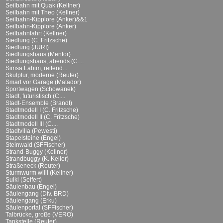
Seilbahn mit Quak (Kellner)
Seilbahn mit Theo (Kellner)
Seilbahn-Kipplore (Anker)&&1
Seilbahn-Kipplore (Anker)
Seilbahnfahrt (Kellner)
Siedlung (C. Fritzsche)
Siedlung (JURI)
Siedlungshaus (Mentor)
Siedlungshaus, abends (C....
Simsa Labim, reitend...
Skulptur, moderne (Reuter)
Smart vor Garage (Matador)
Sportwagen (Schowanek)
Stadt, futuristisch (C....
Stadt-Ensemble (Brandt)
Stadtmodell I (C. Fritzsche)
Stadtmodell II (C. Fritzsche)
Stadtmodell III (C....
Stadtvilla (Pewesti)
Stapelsteine (Engel)
Steinwald (SFFischer)
Strand-Buggy (Kellner)
Strandbuggy (K. Keller)
Straßeneck (Reuter)
Sturmwurm willi (Kellner)
Sulki (Seifert)
Säulenbau (Engel)
Säulengang (Div. BRD)
Säulengang (Erku)
Säulenportal (SFFischer)
Talbrücke, große (VERO)
Tankstelle (Reuter)