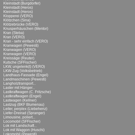
Kleinstadt (Burgdorfer)
Kleinstadt (Heros)
Kleinstadt (Heros)
Klopperei (VERO)
Klötzchen (Sina)
Klötzebrücke (VERO)
Knusperhäuschen (Mentor)
Kran (Steba)
Kran (VERO)
Kran - sehr einfach (VERO)
Kranwagen (Pewesti)
Kranwagen (VERO)
Kranwagen (VERO)
Kreissäge (Reuter)
Kutsche (SFFischer)
LKW, ungelenk(t) (VERO)
LKW-Zug (Volksbetrieb)
Landhaus-Fassade (Engel)
Landmaschinen (Pewesti)
Langholztransport...
Laster mit Hänger...
Lastkraftwagen (C. Fritzsche)
Lastkraftwagen (Engel)
Lastwagen (Kellner)
Lastzug (BKF Blumenau)
Leiter, perplex (Liebehenz)
Liefer-Dreirad (Spranger)
Limousine, poliert...
Locomobil (SFFischer)
Lok mit Landschaft...
Lok mit Waggon (Huschi)
Lokomobil (Pewesti)