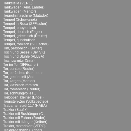
Tankstelle (VERO)
Tankwagen (And. Länder)
Tankwagen (Mentor)
Teigrührmaschine (Matador)
Tempel (Schowanek)
Tempel in Rosa (SFFischer)
Tempel, babylonisch...
Tempel, deutsch (Engel)
Tempel, griechisch (Reuter)
Tempel, quadratisch...
Tempel, römisch (SFFischer)
Tim, persönlich (Kellner)
Tisch und Sessel (Div. VK)
Tisch und Stühle (ALLBA)
Tischgarnitur (Sina)
Tor im Tor (SFFischer)
Tor, buntes (Reuter)
Tor, einfaches (Karl Louis...
Tor, gekünstelt (And....
Tor, karges (Mentor)
Tor, klassisch-römisch...
Tor, romanisch (Reuter)
Tor, schwungvolles...
Torbogen, kleiner (Engel)
Touristen-Zug (Volksbetrieb)
Trabantenstadt 117 (HABA)
Traktor (Baufix)
Traktor mit Bushänger (C....
Traktor mit Fahrer (Reuter)
Traktor mit Hänger (Kellner)
Traktor, motorisiert (VERO)
Traktorgespann (Bittner)