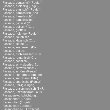
Fassade, deutsche? (Reuter)
Fassade, dreieckig (Engel)
Fassade, englisch? (Reuter)
Fassade, französisch (And....
Fassade, französisch?...
Fassade, französische...
Fassade, gezackt (C....
Fassade, gotisch? (C....
Fassade, große (C....
Fassade, holprige (Reuter)
Fassade, italienisch -...
Fassade, klassisch (C....
Fassade, kleine (C....
Fassade, kramerisch (Div....
Fassade, poliert...
Fassade, problematisch (Div....
Fassade, romanisch (C....
Fassade, sachlich (C....
Fassade, schweizerisch?...
Fassade, schweizerisch?...
Fassade, schöne (Reuter)
Fassade, sehr große (Reuter)
Fassade, sehr klein (JURI)
Fassade, spanische (Reuter)
Fassade, uhr-ig (Engel)
Fassade, unsymmetrisch (BKF...
Fassade, unzäunt (Karl Louis...
Fassaden-Aufschichtung...
Fassadenhof (Engel)
Fassädchen (Engel)
Fassädchen 2 (Engel)
Fassädchen I (C. Fritzsche)