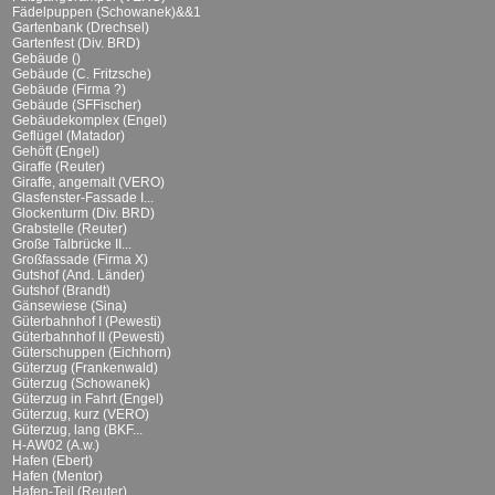
Fädelpuppen (Schowanek)&&1
Gartenbank (Drechsel)
Gartenfest (Div. BRD)
Gebäude ()
Gebäude (C. Fritzsche)
Gebäude (Firma ?)
Gebäude (SFFischer)
Gebäudekomplex (Engel)
Geflügel (Matador)
Gehöft (Engel)
Giraffe (Reuter)
Giraffe, angemalt (VERO)
Glasfenster-Fassade I...
Glockenturm (Div. BRD)
Grabstelle (Reuter)
Große Talbrücke II...
Großfassade (Firma X)
Gutshof (And. Länder)
Gutshof (Brandt)
Gänsewiese (Sina)
Güterbahnhof I (Pewesti)
Güterbahnhof II (Pewesti)
Güterschuppen (Eichhorn)
Güterzug (Frankenwald)
Güterzug (Schowanek)
Güterzug in Fahrt (Engel)
Güterzug, kurz (VERO)
Güterzug, lang (BKF...
H-AW02 (A.w.)
Hafen (Ebert)
Hafen (Mentor)
Hafen-Teil (Reuter)