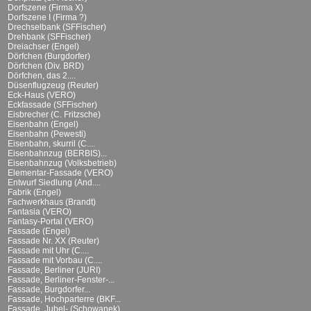
Dorfszene (Firma X)
Dorfszene I (Firma ?)
Drechselbank (SFFischer)
Drehbank (SFFischer)
Dreiachser (Engel)
Dörfchen (Burgdorfer)
Dörfchen (Div. BRD)
Dörfchen, das 2....
Düsenflugzeug (Reuter)
Eck-Haus (VERO)
Eckfassade (SFFischer)
Eisbrecher (C. Fritzsche)
Eisenbahn (Engel)
Eisenbahn (Pewesti)
Eisenbahn, skurril (C....
Eisenbahnzug (BERBIS)...
Eisenbahnzug (Volksbetrieb)
Elementar-Fassade (VERO)
Entwurf Siedlung (And....
Fabrik (Engel)
Fachwerkhaus (Brandt)
Fantasia (VERO)
Fantasy-Portal (VERO)
Fassade (Engel)
Fassade Nr. XX (Reuter)
Fassade mit Uhr (C....
Fassade mit Vorbau (C....
Fassade, Berliner (JURI)
Fassade, Berliner-Fenster-...
Fassade, Burgdorfer...
Fassade, Hochparterre (BKF...
Fassade, Jubel- (Schowanek)