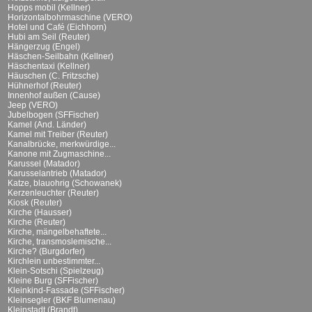
Hopps mobil (Kellner)
Horizontalbohrmaschine (VERO)
Hotel und Café (Eichhorn)
Hubi am Seil (Reuter)
Hängerzug (Engel)
Häschen-Seilbahn (Kellner)
Häschentaxi (Kellner)
Häuschen (C. Fritzsche)
Hühnerhof (Reuter)
Innenhof außen (Cause)
Jeep (VERO)
Jubelbogen (SFFischer)
Kamel (And. Länder)
Kamel mit Treiber (Reuter)
Kanalbrücke, merkwürdige...
Kanone mit Zugmaschine...
Karussel (Matador)
Karusselantrieb (Matador)
Katze, blauohrig (Schowanek)
Kerzenleuchter (Reuter)
Kiosk (Reuter)
Kirche (Hausser)
Kirche (Reuter)
Kirche, mängelbehaftete...
Kirche, transmoslemische...
Kirche? (Burgdorfer)
Kirchlein unbestimmter...
Klein-Sotschi (Spielzeug)
Kleine Burg (SFFischer)
Kleinkind-Fassade (SFFischer)
Kleinsegler (BKF Blumenau)
Kleinstadt (Brandt)