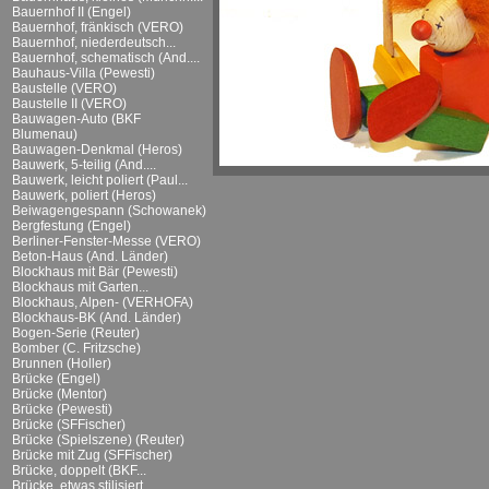
Bauernhof II (Engel)
Bauernhof, fränkisch (VERO)
Bauernhof, niederdeutsch...
Bauernhof, schematisch (And....
Bauhaus-Villa (Pewesti)
Baustelle (VERO)
Baustelle II (VERO)
Bauwagen-Auto (BKF
Blumenau)
Bauwagen-Denkmal (Heros)
Bauwerk, 5-teilig (And....
Bauwerk, leicht poliert (Paul...
Bauwerk, poliert (Heros)
Beiwagengespann (Schowanek)
Bergfestung (Engel)
Berliner-Fenster-Messe (VERO)
Beton-Haus (And. Länder)
Blockhaus mit Bär (Pewesti)
Blockhaus mit Garten...
Blockhaus, Alpen- (VERHOFA)
Blockhaus-BK (And. Länder)
Bogen-Serie (Reuter)
Bomber (C. Fritzsche)
Brunnen (Holler)
Brücke (Engel)
Brücke (Mentor)
Brücke (Pewesti)
Brücke (SFFischer)
Brücke (Spielszene) (Reuter)
Brücke mit Zug (SFFischer)
Brücke, doppelt (BKF...
Brücke, etwas stilisiert...