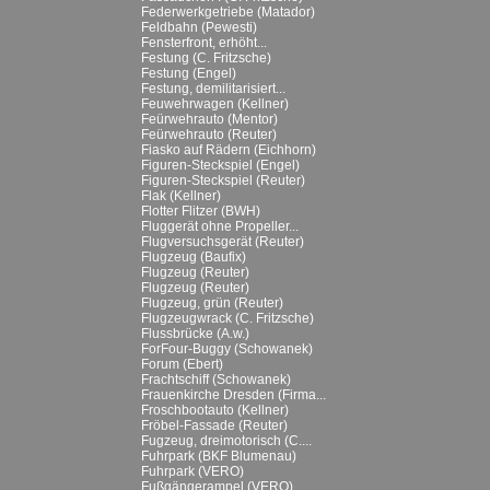
Federwerkgetriebe (Matador)
Feldbahn (Pewesti)
Fensterfront, erhöht...
Festung (C. Fritzsche)
Festung (Engel)
Festung, demilitarisiert...
Feuwehrwagen (Kellner)
Feürwehrauto (Mentor)
Feürwehrauto (Reuter)
Fiasko auf Rädern (Eichhorn)
Figuren-Steckspiel (Engel)
Figuren-Steckspiel (Reuter)
Flak (Kellner)
Flotter Flitzer (BWH)
Fluggerät ohne Propeller...
Flugversuchsgerät (Reuter)
Flugzeug (Baufix)
Flugzeug (Reuter)
Flugzeug (Reuter)
Flugzeug, grün (Reuter)
Flugzeugwrack (C. Fritzsche)
Flussbrücke (A.w.)
ForFour-Buggy (Schowanek)
Forum (Ebert)
Frachtschiff (Schowanek)
Frauenkirche Dresden (Firma...
Froschbootauto (Kellner)
Fröbel-Fassade (Reuter)
Fugzeug, dreimotorisch (C....
Fuhrpark (BKF Blumenau)
Fuhrpark (VERO)
Fußgängerampel (VERO)