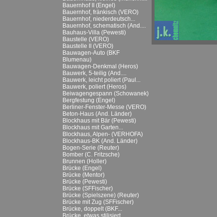
Bauernhof II (Engel)
Bauernhof, fränkisch (VERO)
Bauernhof, niederdeutsch...
Bauernhof, schematisch (And....
Bauhaus-Villa (Pewesti)
Baustelle (VERO)
Baustelle II (VERO)
Bauwagen-Auto (BKF
Blumenau)
Bauwagen-Denkmal (Heros)
Bauwerk, 5-teilig (And....
Bauwerk, leicht poliert (Paul...
Bauwerk, poliert (Heros)
Beiwagengespann (Schowanek)
Bergfestung (Engel)
Berliner-Fenster-Messe (VERO)
Beton-Haus (And. Länder)
Blockhaus mit Bär (Pewesti)
Blockhaus mit Garten...
Blockhaus, Alpen- (VERHOFA)
Blockhaus-BK (And. Länder)
Bogen-Serie (Reuter)
Bomber (C. Fritzsche)
Brunnen (Holler)
Brücke (Engel)
Brücke (Mentor)
Brücke (Pewesti)
Brücke (SFFischer)
Brücke (Spielszene) (Reuter)
Brücke mit Zug (SFFischer)
Brücke, doppelt (BKF...
Brücke, etwas stilisiert...