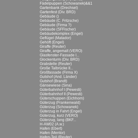
Fädelpuppen (Schowanek)&&1
Gartenbank (Drechsel)
Gartenfest (Div. BRD)
Gebäude ()
Gebäude (C. Fritzsche)
Gebäude (Firma ?)
Gebäude (SFFischer)
Gebäudekomplex (Engel)
Geflügel (Matador)
Gehöft (Engel)
Giraffe (Reuter)
Giraffe, angemalt (VERO)
Glasfenster-Fassade I...
Glockenturm (Div. BRD)
Grabstelle (Reuter)
Große Talbrücke II...
Großfassade (Firma X)
Gutshof (And. Länder)
Gutshof (Brandt)
Gänsewiese (Sina)
Güterbahnhof I (Pewesti)
Güterbahnhof II (Pewesti)
Güterschuppen (Eichhorn)
Güterzug (Frankenwald)
Güterzug (Schowanek)
Güterzug in Fahrt (Engel)
Güterzug, kurz (VERO)
Güterzug, lang (BKF...
H-AW02 (A.w.)
Hafen (Ebert)
Hafen (Mentor)
Hafen-Teil (Reuter)