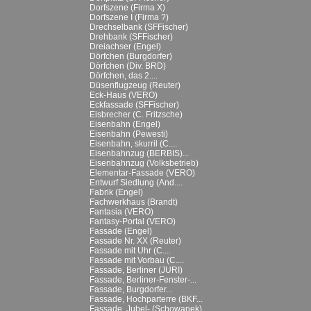
Dorfszene (Firma X)
Dorfszene I (Firma ?)
Drechselbank (SFFischer)
Drehbank (SFFischer)
Dreiachser (Engel)
Dörfchen (Burgdorfer)
Dörfchen (Div. BRD)
Dörfchen, das 2....
Düsenflugzeug (Reuter)
Eck-Haus (VERO)
Eckfassade (SFFischer)
Eisbrecher (C. Fritzsche)
Eisenbahn (Engel)
Eisenbahn (Pewesti)
Eisenbahn, skurril (C....
Eisenbahnzug (BERBIS)...
Eisenbahnzug (Volksbetrieb)
Elementar-Fassade (VERO)
Entwurf Siedlung (And....
Fabrik (Engel)
Fachwerkhaus (Brandt)
Fantasia (VERO)
Fantasy-Portal (VERO)
Fassade (Engel)
Fassade Nr. XX (Reuter)
Fassade mit Uhr (C....
Fassade mit Vorbau (C....
Fassade, Berliner (JURI)
Fassade, Berliner-Fenster-...
Fassade, Burgdorfer...
Fassade, Hochparterre (BKF...
Fassade, Jubel- (Schowanek)