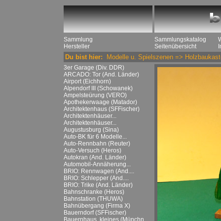
Sammlung
Sammlungskatalog
Hersteller
Seitenübersicht
Du bist hier:
Modelle u. Spielszenen
=>
Holzbaukast
3er Garage (Div. DDR)
ARCADO: Tor (And. Länder)
Airport (Eichhorn)
Alpendorf III (Schowanek)
Ampelsteürung (VERO)
Apothekerwaage (Matador)
Architektenhaus (SFFischer)
Architektenhäuser...
Architektenhäuser...
Augustusburg (Sina)
Auto-BK für 6 Modelle...
Auto-Rennbahn (Reuter)
Auto-Versuch (Heros)
Autokran (And. Länder)
Automobil-Annäherung...
BRIO: Rennwagen (And....
BRIO: Schlepper (And....
BRIO: Trike (And. Länder)
Bahnschranke (Heros)
Bahnstation (THUWA)
Bahnübergang (Firma X)
Bauerndorf (SFFischer)
Bauernhaus, kleines (Münchn....