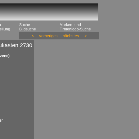
n
Suche
Marken- und
ellung
Bildsuche
Firmenlogo-Suche
<
vorheriges
nächstes
>
ukasten 2730
szene)
er