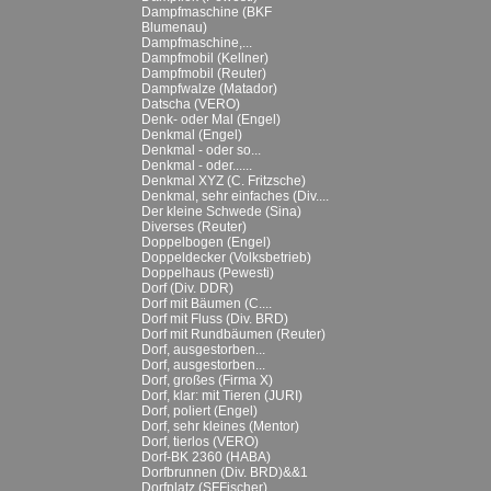
Dampfmaschine (BKF
Blumenau)
Dampfmaschine,...
Dampfmobil (Kellner)
Dampfmobil (Reuter)
Dampfwalze (Matador)
Datscha (VERO)
Denk- oder Mal (Engel)
Denkmal (Engel)
Denkmal - oder so...
Denkmal - oder......
Denkmal XYZ (C. Fritzsche)
Denkmal, sehr einfaches (Div....
Der kleine Schwede (Sina)
Diverses (Reuter)
Doppelbogen (Engel)
Doppeldecker (Volksbetrieb)
Doppelhaus (Pewesti)
Dorf (Div. DDR)
Dorf mit Bäumen (C....
Dorf mit Fluss (Div. BRD)
Dorf mit Rundbäumen (Reuter)
Dorf, ausgestorben...
Dorf, ausgestorben...
Dorf, großes (Firma X)
Dorf, klar: mit Tieren (JURI)
Dorf, poliert (Engel)
Dorf, sehr kleines (Mentor)
Dorf, tierlos (VERO)
Dorf-BK 2360 (HABA)
Dorfbrunnen (Div. BRD)&&1
Dorfplatz (SFFischer)