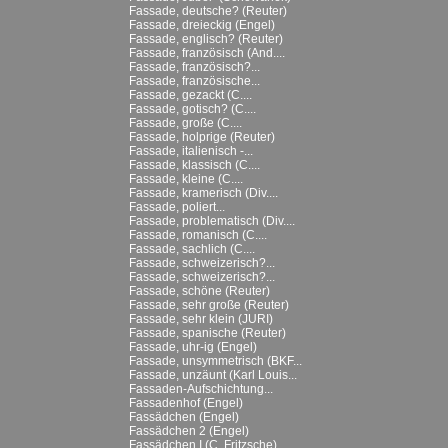
Fassade, deutsche? (Reuter)
Fassade, dreieckig (Engel)
Fassade, englisch? (Reuter)
Fassade, französisch (And....
Fassade, französisch?...
Fassade, französische...
Fassade, gezackt (C....
Fassade, gotisch? (C....
Fassade, große (C....
Fassade, holprige (Reuter)
Fassade, italienisch -...
Fassade, klassisch (C....
Fassade, kleine (C....
Fassade, kramerisch (Div....
Fassade, poliert...
Fassade, problematisch (Div....
Fassade, romanisch (C....
Fassade, sachlich (C....
Fassade, schweizerisch?...
Fassade, schweizerisch?...
Fassade, schöne (Reuter)
Fassade, sehr große (Reuter)
Fassade, sehr klein (JURI)
Fassade, spanische (Reuter)
Fassade, uhr-ig (Engel)
Fassade, unsymmetrisch (BKF...
Fassade, unzäunt (Karl Louis...
Fassaden-Aufschichtung...
Fassadenhof (Engel)
Fassädchen (Engel)
Fassädchen 2 (Engel)
Fassädchen I (C. Fritzsche)