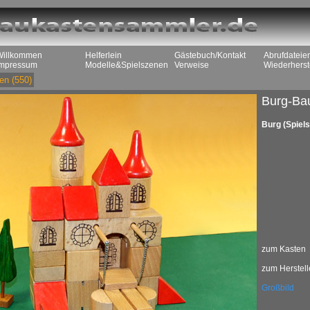
Willkommen
Helferlein
Gästebuch/Kontakt
Abrufdateie
Impressum
Modelle&Spielszenen
Verweise
Wiederherst
en
(550)
Burg-Ba
Burg (Spiel
zum Kasten
zum Herstell
Großbild