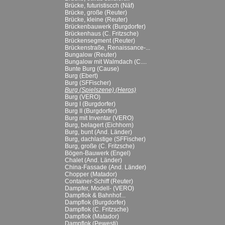
Brücke, futuristiscch (Näf)
Brücke, große (Reuter)
Brücke, kleine (Reuter)
Brückenbauwerk (Burgdorfer)
Brückenhaus (C. Fritzsche)
Brückensegment (Reuter)
Brückenstraße, Renaissance-...
Bungalow (Reuter)
Bungalow mit Walmdach (C....
Bunte Burg (Cause)
Burg (Ebert)
Burg (SFFischer)
Burg (Spielszene) (Heros)
Burg (VERO)
Burg I (Burgdorfer)
Burg II (Burgdorfer)
Burg mit Inventar (VERO)
Burg, belagert (Eichhorn)
Burg, bunt (And. Länder)
Burg, dachlastige (SFFischer)
Burg, große (C. Fritzsche)
Bögen-Bauwerk (Engel)
Chalet (And. Länder)
China-Fassade (And. Länder)
Chopper (Matador)
Container-Schiff (Reuter)
Dampfer, Modell- (VERO)
Dampflok & Bahnhof...
Dampflok (Burgdorfer)
Dampflok (C. Fritzsche)
Dampflok (Matador)
Dampflok (Pewesti)