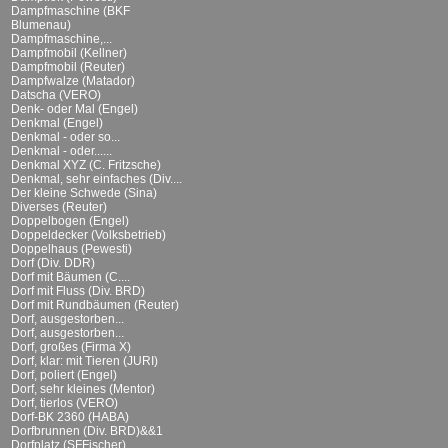
Dampfmaschine (BKF
Blumenau)
Dampfmaschine,...
Dampfmobil (Kellner)
Dampfmobil (Reuter)
Dampfwalze (Matador)
Datscha (VERO)
Denk- oder Mal (Engel)
Denkmal (Engel)
Denkmal - oder so...
Denkmal - oder......
Denkmal XYZ (C. Fritzsche)
Denkmal, sehr einfaches (Div....
Der kleine Schwede (Sina)
Diverses (Reuter)
Doppelbogen (Engel)
Doppeldecker (Volksbetrieb)
Doppelhaus (Pewesti)
Dorf (Div. DDR)
Dorf mit Bäumen (C....
Dorf mit Fluss (Div. BRD)
Dorf mit Rundbäumen (Reuter)
Dorf, ausgestorben...
Dorf, ausgestorben...
Dorf, großes (Firma X)
Dorf, klar: mit Tieren (JURI)
Dorf, poliert (Engel)
Dorf, sehr kleines (Mentor)
Dorf, tierlos (VERO)
Dorf-BK 2360 (HABA)
Dorfbrunnen (Div. BRD)&&1
Dorfplatz (SFFischer)