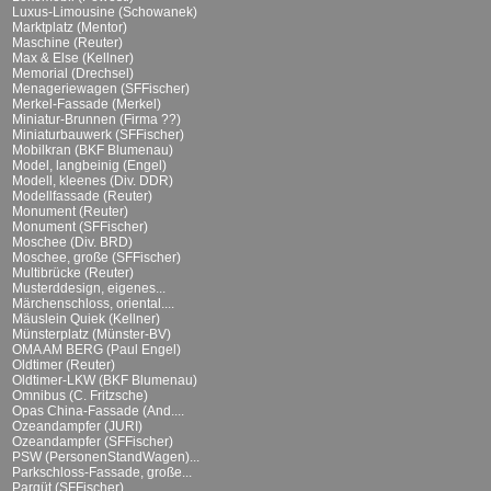
Luxus-Limousine (Schowanek)
Marktplatz (Mentor)
Maschine (Reuter)
Max & Else (Kellner)
Memorial (Drechsel)
Menageriewagen (SFFischer)
Merkel-Fassade (Merkel)
Miniatur-Brunnen (Firma ??)
Miniaturbauwerk (SFFischer)
Mobilkran (BKF Blumenau)
Model, langbeinig (Engel)
Modell, kleenes (Div. DDR)
Modellfassade (Reuter)
Monument (Reuter)
Monument (SFFischer)
Moschee (Div. BRD)
Moschee, große (SFFischer)
Multibrücke (Reuter)
Musterddesign, eigenes...
Märchenschloss, oriental....
Mäuslein Quiek (Kellner)
Münsterplatz (Münster-BV)
OMA AM BERG (Paul Engel)
Oldtimer (Reuter)
Oldtimer-LKW (BKF Blumenau)
Omnibus (C. Fritzsche)
Opas China-Fassade (And....
Ozeandampfer (JURI)
Ozeandampfer (SFFischer)
PSW (PersonenStandWagen)...
Parkschloss-Fassade, große...
Parqüt (SFFischer)