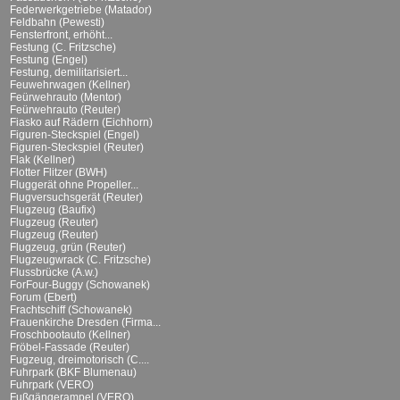
Federwerkgetriebe (Matador)
Feldbahn (Pewesti)
Fensterfront, erhöht...
Festung (C. Fritzsche)
Festung (Engel)
Festung, demilitarisiert...
Feuwehrwagen (Kellner)
Feürwehrauto (Mentor)
Feürwehrauto (Reuter)
Fiasko auf Rädern (Eichhorn)
Figuren-Steckspiel (Engel)
Figuren-Steckspiel (Reuter)
Flak (Kellner)
Flotter Flitzer (BWH)
Fluggerät ohne Propeller...
Flugversuchsgerät (Reuter)
Flugzeug (Baufix)
Flugzeug (Reuter)
Flugzeug (Reuter)
Flugzeug, grün (Reuter)
Flugzeugwrack (C. Fritzsche)
Flussbrücke (A.w.)
ForFour-Buggy (Schowanek)
Forum (Ebert)
Frachtschiff (Schowanek)
Frauenkirche Dresden (Firma...
Froschbootauto (Kellner)
Fröbel-Fassade (Reuter)
Fugzeug, dreimotorisch (C....
Fuhrpark (BKF Blumenau)
Fuhrpark (VERO)
Fußgängerampel (VERO)