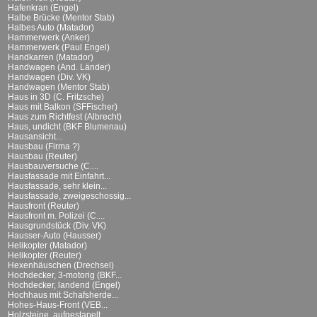
Hafenkran (Engel)
Halbe Brücke (Mentor Stab)
Halbes Auto (Matador)
Hammerwerk (Anker)
Hammerwerk (Paul Engel)
Handkarren (Matador)
Handwagen (And. Länder)
Handwagen (Div. VK)
Handwagen (Mentor Stab)
Haus in 3D (C. Fritzsche)
Haus mit Balkon (SFFischer)
Haus zum Richtfest (Albrecht)
Haus, undicht (BKF Blumenau)
Hausansicht...
Hausbau (Firma ?)
Hausbau (Reuter)
Hausbauversuche (C....
Hausfassade mit Einfahrt...
Hausfassade, sehr klein...
Hausfassade, zweigeschossig...
Hausfront (Reuter)
Hausfront m. Polizei (C....
Hausgrundstück (Div. VK)
Hausser-Auto (Hausser)
Helikopter (Matador)
Helikopter (Reuter)
Hexenhäuschen (Drechsel)
Hochdecker, 3-motorig (BKF...
Hochdecker, landend (Engel)
Hochhaus mit Schafsherde...
Hohes-Haus-Front (VEB...
Holzsteine, aufgestapelt...