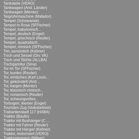
Tankstelle (VERO)
Tankwagen (And. Länder)
Tankwagen (Mentor)
Teigrührmaschine (Matador)
Tempel (Schowanek)
Tempel in Rosa (SFFischer)
Tempel, babylonisch...
Tempel, deutsch (Engel)
Tempel, griechisch (Reuter)
Tempel, quadratisch...
Tempel, römisch (SFFischer)
Tim, persönlich (Kellner)
Tisch und Sessel (Div. VK)
Tisch und Stühle (ALLBA)
Tischgarnitur (Sina)
Tor im Tor (SFFischer)
Tor, buntes (Reuter)
Tor, einfaches (Karl Louis...
Tor, gekünstelt (And....
Tor, karges (Mentor)
Tor, klassisch-römisch...
Tor, romanisch (Reuter)
Tor, schwungvolles...
Torbogen, kleiner (Engel)
Touristen-Zug (Volksbetrieb)
Trabantenstadt 117 (HABA)
Traktor (Baufix)
Traktor mit Bushänger (C....
Traktor mit Fahrer (Reuter)
Traktor mit Hänger (Kellner)
Traktor, motorisiert (VERO)
Traktorgespann (Bittner)