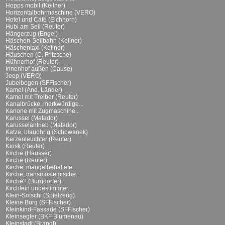
Hopps mobil (Kellner)
Horizontalbohrmaschine (VERO)
Hotel und Café (Eichhorn)
Hubi am Seil (Reuter)
Hängerzug (Engel)
Häschen-Seilbahn (Kellner)
Häschentaxi (Kellner)
Häuschen (C. Fritzsche)
Hühnerhof (Reuter)
Innenhof außen (Cause)
Jeep (VERO)
Jubelbogen (SFFischer)
Kamel (And. Länder)
Kamel mit Treiber (Reuter)
Kanalbrücke, merkwürdige...
Kanone mit Zugmaschine...
Karussel (Matador)
Karusselantrieb (Matador)
Katze, blauohrig (Schowanek)
Kerzenleuchter (Reuter)
Kiosk (Reuter)
Kirche (Hausser)
Kirche (Reuter)
Kirche, mängelbehaftete...
Kirche, transmoslemische...
Kirche? (Burgdorfer)
Kirchlein unbestimmter...
Klein-Sotschi (Spielzeug)
Kleine Burg (SFFischer)
Kleinkind-Fassade (SFFischer)
Kleinsegler (BKF Blumenau)
Kleinstadt (Brandt)