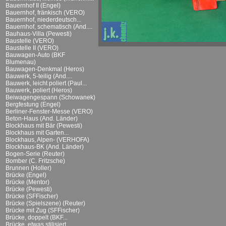
Bauernhof II (Engel)
Bauernhof, fränkisch (VERO)
Bauernhof, niederdeutsch...
Bauernhof, schematisch (And....
Bauhaus-Villa (Pewesti)
Baustelle (VERO)
Baustelle II (VERO)
Bauwagen-Auto (BKF
Blumenau)
Bauwagen-Denkmal (Heros)
Bauwerk, 5-teilig (And....
Bauwerk, leicht poliert (Paul...
Bauwerk, poliert (Heros)
Beiwagengespann (Schowanek)
Bergfestung (Engel)
Berliner-Fenster-Messe (VERO)
Beton-Haus (And. Länder)
Blockhaus mit Bär (Pewesti)
Blockhaus mit Garten...
Blockhaus, Alpen- (VERHOFA)
Blockhaus-BK (And. Länder)
Bogen-Serie (Reuter)
Bomber (C. Fritzsche)
Brunnen (Holler)
Brücke (Engel)
Brücke (Mentor)
Brücke (Pewesti)
Brücke (SFFischer)
Brücke (Spielszene) (Reuter)
Brücke mit Zug (SFFischer)
Brücke, doppelt (BKF...
Brücke, etwas stilisiert...