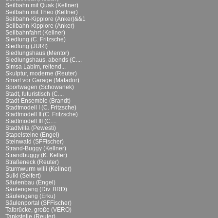
Seilbahn mit Quak (Kellner)
Seilbahn mit Theo (Kellner)
Seilbahn-Kipplore (Anker)&&1
Seilbahn-Kipplore (Anker)
Seilbahnfahrt (Kellner)
Siedlung (C. Fritzsche)
Siedlung (JURI)
Siedlungshaus (Mentor)
Siedlungshaus, abends (C....
Simsa Labim, reitend...
Skulptur, moderne (Reuter)
Smart vor Garage (Matador)
Sportwagen (Schowanek)
Stadt, futuristisch (C....
Stadt-Ensemble (Brandt)
Stadtmodell I (C. Fritzsche)
Stadtmodell II (C. Fritzsche)
Stadtmodell III (C....
Stadtvilla (Pewesti)
Stapelsteine (Engel)
Steinwald (SFFischer)
Strand-Buggy (Kellner)
Strandbuggy (K. Keller)
Straßeneck (Reuter)
Sturmwurm willi (Kellner)
Sulki (Seifert)
Säulenbau (Engel)
Säulengang (Div. BRD)
Säulengang (Erku)
Säulenportal (SFFischer)
Talbrücke, große (VERO)
Tankstelle (Reuter)