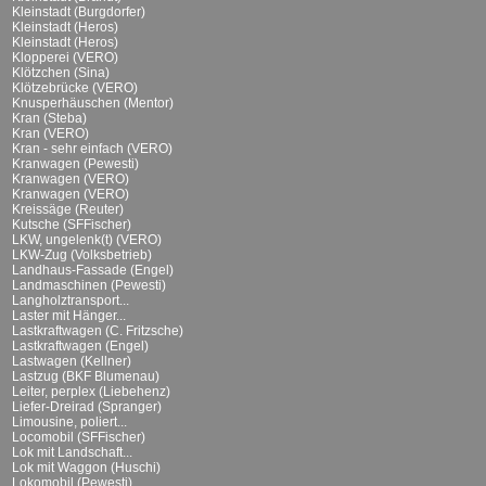
Kleinstadt (Burgdorfer)
Kleinstadt (Heros)
Kleinstadt (Heros)
Klopperei (VERO)
Klötzchen (Sina)
Klötzebrücke (VERO)
Knusperhäuschen (Mentor)
Kran (Steba)
Kran (VERO)
Kran - sehr einfach (VERO)
Kranwagen (Pewesti)
Kranwagen (VERO)
Kranwagen (VERO)
Kreissäge (Reuter)
Kutsche (SFFischer)
LKW, ungelenk(t) (VERO)
LKW-Zug (Volksbetrieb)
Landhaus-Fassade (Engel)
Landmaschinen (Pewesti)
Langholztransport...
Laster mit Hänger...
Lastkraftwagen (C. Fritzsche)
Lastkraftwagen (Engel)
Lastwagen (Kellner)
Lastzug (BKF Blumenau)
Leiter, perplex (Liebehenz)
Liefer-Dreirad (Spranger)
Limousine, poliert...
Locomobil (SFFischer)
Lok mit Landschaft...
Lok mit Waggon (Huschi)
Lokomobil (Pewesti)