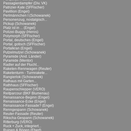
Passagierdampfer (Div. VK)
Patrizier-Kate (SFFischer)
Pavillion (Engel)
Perlmännchen I (Schowanek)
Personenzug, nostalgisch...
Pickup (Schowanek)
Platz ist in ... (Engel)
Polizei-Buggy (Heros)
Polymorph (SFFischer)
Portal, deutsches (Engel)
Portal, gotisch (SFFischer)
Portalkran (Engel)
Putzelmutzel (Schowanek)
Pyramide (And. Länder)
Pyramide (Mentor)
Radler auf der Flucht...
Raketen-Rennwagen (Reuter)
Raketenturm - Turmrakete...
Rangierlok (Schowanek)
Rathaus mit Garten...
Rathhaus (SFFischer)
Raupenschlepper (VERO)
Reitparcour (BKF Blumenau)
Renaissance-Beginn (Engel)
Renaissance-Ecke (Engel)
Renaissance-Fassade? (Engel)
Renngespann (Schowanek)
Reuter-Fassade (Reuter)
Rikscha-Gespann (Schowanek)
Ritterburg (VERO)
Ruck + Zuck, integriert...
Ruinen & Bögen (Ebert)