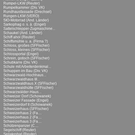
Rumpel-LKW (Reuter)
Rumpelkammer (Div. VK)
Rundhausfassade (Drechsel)
Rungen-LKW (VERO)
SIO-Motorrad (And. Länder)
Sarkophag o. s. ä. (Engel)
Sattelschlepper-Zugmaschine...
Schaukel (And. Länder)
Schiff ahoi (Reuter)
Schiffsmühle u. a. (Firma ?)
Schloss, großes (SFFischer)
Schloss, kleines (SFFischer)
Schlossportal (Engel)
Schrein, gotisch (SFFischer)
Schubkarre (Div. VK)
Schule mit Arbeiterdenkmal...
Schuppen im Bau (Div. VK)
Schwarzwald-Hochhaus...
Schwarzwaldhaus III...
Schwarzwaldhaus X (SFFischer)
Schwarzwaldhütte (SFFischer)
Schwarzwälder-Haus...
Schweizer Dorf (Schowanek)
Schweizer Fassade (Engel)
Schweizerdorf II (Schowanek)
Schweizerhaus (SFFischer)
Schweizerhaus 2 (Fa....
Schweizerhaus 2 (Fa....
Schweizerhaus 3 (Fa....
Schützenpanzer (C....
Segelschiff (Reuter)
Seilakrobat (Reuter)