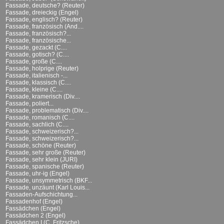
Fassade, deutsche? (Reuter)
Fassade, dreieckig (Engel)
Fassade, englisch? (Reuter)
Fassade, französisch (And....
Fassade, französisch?...
Fassade, französische...
Fassade, gezackt (C....
Fassade, gotisch? (C....
Fassade, große (C....
Fassade, holprige (Reuter)
Fassade, italienisch -...
Fassade, klassisch (C....
Fassade, kleine (C....
Fassade, kramerisch (Div....
Fassade, poliert...
Fassade, problematisch (Div....
Fassade, romanisch (C....
Fassade, sachlich (C....
Fassade, schweizerisch?...
Fassade, schweizerisch?...
Fassade, schöne (Reuter)
Fassade, sehr große (Reuter)
Fassade, sehr klein (JURI)
Fassade, spanische (Reuter)
Fassade, uhr-ig (Engel)
Fassade, unsymmetrisch (BKF...
Fassade, unzäunt (Karl Louis...
Fassaden-Aufschichtung...
Fassadenhof (Engel)
Fassädchen (Engel)
Fassädchen 2 (Engel)
Fassädchen I (C. Fritzsche)