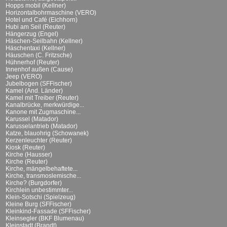
Hopps mobil (Kellner)
Horizontalbohrmaschine (VERO)
Hotel und Café (Eichhorn)
Hubi am Seil (Reuter)
Hängerzug (Engel)
Häschen-Seilbahn (Kellner)
Häschentaxi (Kellner)
Häuschen (C. Fritzsche)
Hühnerhof (Reuter)
Innenhof außen (Cause)
Jeep (VERO)
Jubelbogen (SFFischer)
Kamel (And. Länder)
Kamel mit Treiber (Reuter)
Kanalbrücke, merkwürdige...
Kanone mit Zugmaschine...
Karussel (Matador)
Karusselantrieb (Matador)
Katze, blauohrig (Schowanek)
Kerzenleuchter (Reuter)
Kiosk (Reuter)
Kirche (Hausser)
Kirche (Reuter)
Kirche, mängelbehaftete...
Kirche, transmoslemische...
Kirche? (Burgdorfer)
Kirchlein unbestimmter...
Klein-Sotschi (Spielzeug)
Kleine Burg (SFFischer)
Kleinkind-Fassade (SFFischer)
Kleinsegler (BKF Blumenau)
Kleinstadt (Brandt)