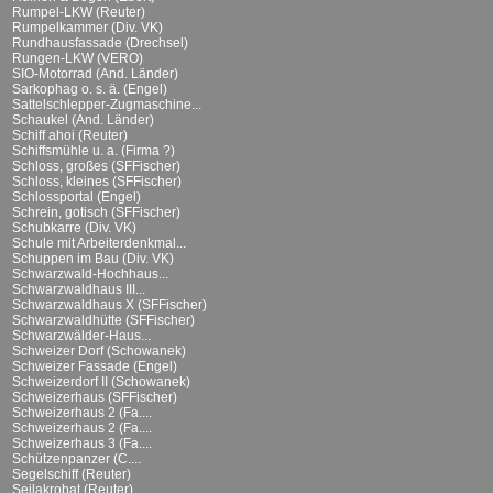
Rumpel-LKW (Reuter)
Rumpelkammer (Div. VK)
Rundhausfassade (Drechsel)
Rungen-LKW (VERO)
SIO-Motorrad (And. Länder)
Sarkophag o. s. ä. (Engel)
Sattelschlepper-Zugmaschine...
Schaukel (And. Länder)
Schiff ahoi (Reuter)
Schiffsmühle u. a. (Firma ?)
Schloss, großes (SFFischer)
Schloss, kleines (SFFischer)
Schlossportal (Engel)
Schrein, gotisch (SFFischer)
Schubkarre (Div. VK)
Schule mit Arbeiterdenkmal...
Schuppen im Bau (Div. VK)
Schwarzwald-Hochhaus...
Schwarzwaldhaus III...
Schwarzwaldhaus X (SFFischer)
Schwarzwaldhütte (SFFischer)
Schwarzwälder-Haus...
Schweizer Dorf (Schowanek)
Schweizer Fassade (Engel)
Schweizerdorf II (Schowanek)
Schweizerhaus (SFFischer)
Schweizerhaus 2 (Fa....
Schweizerhaus 2 (Fa....
Schweizerhaus 3 (Fa....
Schützenpanzer (C....
Segelschiff (Reuter)
Seilakrobat (Reuter)