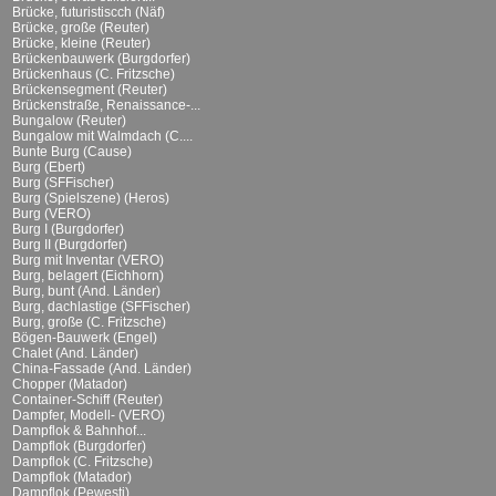
Brücke, futuristiscch (Näf)
Brücke, große (Reuter)
Brücke, kleine (Reuter)
Brückenbauwerk (Burgdorfer)
Brückenhaus (C. Fritzsche)
Brückensegment (Reuter)
Brückenstraße, Renaissance-...
Bungalow (Reuter)
Bungalow mit Walmdach (C....
Bunte Burg (Cause)
Burg (Ebert)
Burg (SFFischer)
Burg (Spielszene) (Heros)
Burg (VERO)
Burg I (Burgdorfer)
Burg II (Burgdorfer)
Burg mit Inventar (VERO)
Burg, belagert (Eichhorn)
Burg, bunt (And. Länder)
Burg, dachlastige (SFFischer)
Burg, große (C. Fritzsche)
Bögen-Bauwerk (Engel)
Chalet (And. Länder)
China-Fassade (And. Länder)
Chopper (Matador)
Container-Schiff (Reuter)
Dampfer, Modell- (VERO)
Dampflok & Bahnhof...
Dampflok (Burgdorfer)
Dampflok (C. Fritzsche)
Dampflok (Matador)
Dampflok (Pewesti)