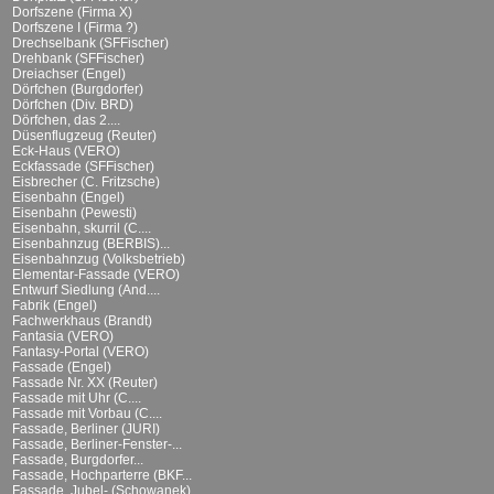
Dorfszene (Firma X)
Dorfszene I (Firma ?)
Drechselbank (SFFischer)
Drehbank (SFFischer)
Dreiachser (Engel)
Dörfchen (Burgdorfer)
Dörfchen (Div. BRD)
Dörfchen, das 2....
Düsenflugzeug (Reuter)
Eck-Haus (VERO)
Eckfassade (SFFischer)
Eisbrecher (C. Fritzsche)
Eisenbahn (Engel)
Eisenbahn (Pewesti)
Eisenbahn, skurril (C....
Eisenbahnzug (BERBIS)...
Eisenbahnzug (Volksbetrieb)
Elementar-Fassade (VERO)
Entwurf Siedlung (And....
Fabrik (Engel)
Fachwerkhaus (Brandt)
Fantasia (VERO)
Fantasy-Portal (VERO)
Fassade (Engel)
Fassade Nr. XX (Reuter)
Fassade mit Uhr (C....
Fassade mit Vorbau (C....
Fassade, Berliner (JURI)
Fassade, Berliner-Fenster-...
Fassade, Burgdorfer...
Fassade, Hochparterre (BKF...
Fassade, Jubel- (Schowanek)