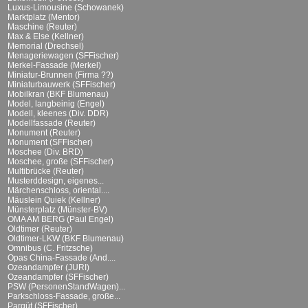
Luxus-Limousine (Schowanek)
Marktplatz (Mentor)
Maschine (Reuter)
Max & Else (Kellner)
Memorial (Drechsel)
Menageriewagen (SFFischer)
Merkel-Fassade (Merkel)
Miniatur-Brunnen (Firma ??)
Miniaturbauwerk (SFFischer)
Mobilkran (BKF Blumenau)
Model, langbeinig (Engel)
Modell, kleenes (Div. DDR)
Modellfassade (Reuter)
Monument (Reuter)
Monument (SFFischer)
Moschee (Div. BRD)
Moschee, große (SFFischer)
Multibrücke (Reuter)
Musterddesign, eigenes...
Märchenschloss, oriental....
Mäuslein Quiek (Kellner)
Münsterplatz (Münster-BV)
OMA AM BERG (Paul Engel)
Oldtimer (Reuter)
Oldtimer-LKW (BKF Blumenau)
Omnibus (C. Fritzsche)
Opas China-Fassade (And....
Ozeandampfer (JURI)
Ozeandampfer (SFFischer)
PSW (PersonenStandWagen)...
Parkschloss-Fassade, große...
Parqüt (SFFischer)