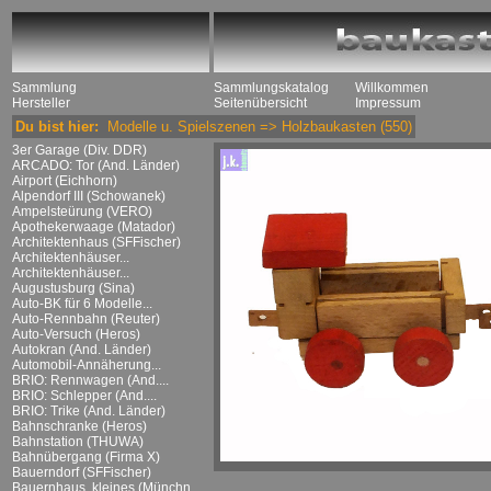
Sammlung
Sammlungskatalog
Willkommen
Hersteller
Seitenübersicht
Impressum
Du bist hier:
Modelle u. Spielszenen
=>
Holzbaukasten
(550)
3er Garage (Div. DDR)
ARCADO: Tor (And. Länder)
Airport (Eichhorn)
Alpendorf III (Schowanek)
Ampelsteürung (VERO)
Apothekerwaage (Matador)
Architektenhaus (SFFischer)
Architektenhäuser...
Architektenhäuser...
Augustusburg (Sina)
Auto-BK für 6 Modelle...
Auto-Rennbahn (Reuter)
Auto-Versuch (Heros)
Autokran (And. Länder)
Automobil-Annäherung...
BRIO: Rennwagen (And....
BRIO: Schlepper (And....
BRIO: Trike (And. Länder)
Bahnschranke (Heros)
Bahnstation (THUWA)
Bahnübergang (Firma X)
Bauerndorf (SFFischer)
Bauernhaus, kleines (Münchn....