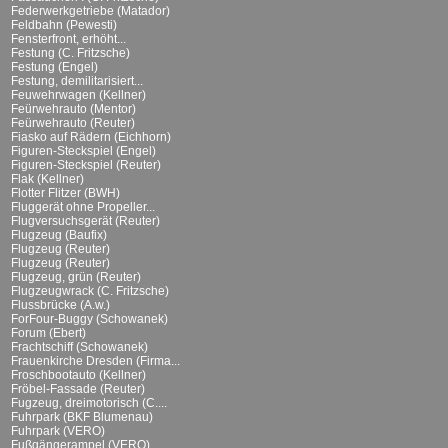
Federwerkgetriebe (Matador)
Feldbahn (Pewesti)
Fensterfront, erhöht...
Festung (C. Fritzsche)
Festung (Engel)
Festung, demilitarisiert...
Feuwehrwagen (Kellner)
Feürwehrauto (Mentor)
Feürwehrauto (Reuter)
Fiasko auf Rädern (Eichhorn)
Figuren-Steckspiel (Engel)
Figuren-Steckspiel (Reuter)
Flak (Kellner)
Flotter Flitzer (BWH)
Fluggerät ohne Propeller...
Flugversuchsgerät (Reuter)
Flugzeug (Baufix)
Flugzeug (Reuter)
Flugzeug (Reuter)
Flugzeug, grün (Reuter)
Flugzeugwrack (C. Fritzsche)
Flussbrücke (A.w.)
ForFour-Buggy (Schowanek)
Forum (Ebert)
Frachtschiff (Schowanek)
Frauenkirche Dresden (Firma...
Froschbootauto (Kellner)
Fröbel-Fassade (Reuter)
Fugzeug, dreimotorisch (C....
Fuhrpark (BKF Blumenau)
Fuhrpark (VERO)
Fußgängerampel (VERO)