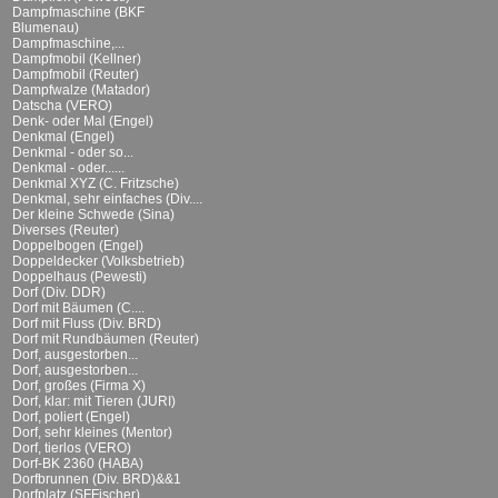
Dampfmaschine (BKF
Blumenau)
Dampfmaschine,...
Dampfmobil (Kellner)
Dampfmobil (Reuter)
Dampfwalze (Matador)
Datscha (VERO)
Denk- oder Mal (Engel)
Denkmal (Engel)
Denkmal - oder so...
Denkmal - oder......
Denkmal XYZ (C. Fritzsche)
Denkmal, sehr einfaches (Div....
Der kleine Schwede (Sina)
Diverses (Reuter)
Doppelbogen (Engel)
Doppeldecker (Volksbetrieb)
Doppelhaus (Pewesti)
Dorf (Div. DDR)
Dorf mit Bäumen (C....
Dorf mit Fluss (Div. BRD)
Dorf mit Rundbäumen (Reuter)
Dorf, ausgestorben...
Dorf, ausgestorben...
Dorf, großes (Firma X)
Dorf, klar: mit Tieren (JURI)
Dorf, poliert (Engel)
Dorf, sehr kleines (Mentor)
Dorf, tierlos (VERO)
Dorf-BK 2360 (HABA)
Dorfbrunnen (Div. BRD)&&1
Dorfplatz (SFFischer)