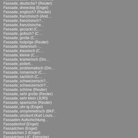
Fassade, deutsche? (Reuter)
Fassade, dreieckig (Engel)
Fassade, englisch? (Reuter)
Fassade, französisch (And....
Fassade, französisch?...
Fassade, französische...
Fassade, gezackt (C....
Fassade, gotisch? (C....
Fassade, große (C....
Fassade, holprige (Reuter)
Fassade, italienisch -...
Fassade, klassisch (C....
Fassade, kleine (C....
Fassade, kramerisch (Div....
Fassade, poliert...
Fassade, problematisch (Div....
Fassade, romanisch (C....
Fassade, sachlich (C....
Fassade, schweizerisch?...
Fassade, schweizerisch?...
Fassade, schöne (Reuter)
Fassade, sehr große (Reuter)
Fassade, sehr klein (JURI)
Fassade, spanische (Reuter)
Fassade, uhr-ig (Engel)
Fassade, unsymmetrisch (BKF...
Fassade, unzäunt (Karl Louis...
Fassaden-Aufschichtung...
Fassadenhof (Engel)
Fassädchen (Engel)
Fassädchen 2 (Engel)
Fassädchen I (C. Fritzsche)