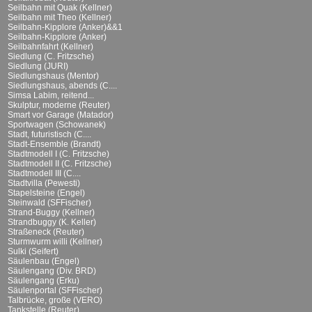
Seilbahn mit Quak (Kellner)
Seilbahn mit Theo (Kellner)
Seilbahn-Kipplore (Anker)&&1
Seilbahn-Kipplore (Anker)
Seilbahnfahrt (Kellner)
Siedlung (C. Fritzsche)
Siedlung (JURI)
Siedlungshaus (Mentor)
Siedlungshaus, abends (C....
Simsa Labim, reitend...
Skulptur, moderne (Reuter)
Smart vor Garage (Matador)
Sportwagen (Schowanek)
Stadt, futuristisch (C....
Stadt-Ensemble (Brandt)
Stadtmodell I (C. Fritzsche)
Stadtmodell II (C. Fritzsche)
Stadtmodell III (C....
Stadtvilla (Pewesti)
Stapelsteine (Engel)
Steinwald (SFFischer)
Strand-Buggy (Kellner)
Strandbuggy (K. Keller)
Straßeneck (Reuter)
Sturmwurm willi (Kellner)
Sulki (Seifert)
Säulenbau (Engel)
Säulengang (Div. BRD)
Säulengang (Erku)
Säulenportal (SFFischer)
Talbrücke, große (VERO)
Tankstelle (Reuter)