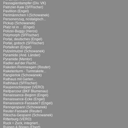
Passagierdampfer (Div. VK)
Patrizier-Kate (SFFischer)
Pavillion (Engel)
Perlmännchen I (Schowanek)
Personenzug, nostalgisch...
Pickup (Schowanek)
Platz ist in ... (Engel)
Polizei-Buggy (Heros)
Polymorph (SFFischer)
Portal, deutsches (Engel)
Portal, gotisch (SFFischer)
Portalkran (Engel)
Putzelmutzel (Schowanek)
Pyramide (And. Länder)
Pyramide (Mentor)
Radler auf der Flucht...
Raketen-Rennwagen (Reuter)
Raketenturm - Turmrakete...
Rangierlok (Schowanek)
Rathaus mit Garten...
Rathhaus (SFFischer)
Raupenschlepper (VERO)
Reitparcour (BKF Blumenau)
Renaissance-Beginn (Engel)
Renaissance-Ecke (Engel)
Renaissance-Fassade? (Engel)
Renngespann (Schowanek)
Reuter-Fassade (Reuter)
Rikscha-Gespann (Schowanek)
Ritterburg (VERO)
Ruck + Zuck, integriert...
Ruinen & Bögen (Ebert)