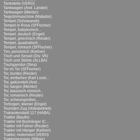
Tankstelle (VERO)
Tankwagen (And. Länder)
Tankwagen (Mentor)
Teigrührmaschine (Matador)
Tempel (Schowanek)
Tempel in Rosa (SFFischer)
Tempel, babylonisch...
Tempel, deutsch (Engel)
Tempel, griechisch (Reuter)
Tempel, quadratisch...
Tempel, römisch (SFFischer)
Tim, persönlich (Kellner)
Tisch und Sessel (Div. VK)
Tisch und Stühle (ALLBA)
Tischgarnitur (Sina)
Tor im Tor (SFFischer)
Tor, buntes (Reuter)
Tor, einfaches (Karl Louis...
Tor, gekünstelt (And....
Tor, karges (Mentor)
Tor, klassisch-römisch...
Tor, romanisch (Reuter)
Tor, schwungvolles...
Torbogen, kleiner (Engel)
Touristen-Zug (Volksbetrieb)
Trabantenstadt 117 (HABA)
Traktor (Baufix)
Traktor mit Bushänger (C....
Traktor mit Fahrer (Reuter)
Traktor mit Hänger (Kellner)
Traktor, motorisiert (VERO)
Traktorgespann (Bittner)