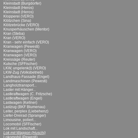
Kleinstadt (Burgdorfer)
Kleinstadt (Heros)
Kleinstadt (Heros)
Klopperei (VERO)
Klötzchen (Sina)
Klötzebrücke (VERO)
Knusperhäuschen (Mentor)
Kran (Steba)
Kran (VERO)
Kran - sehr einfach (VERO)
Kranwagen (Pewesti)
Kranwagen (VERO)
Kranwagen (VERO)
Kreissäge (Reuter)
Kutsche (SFFischer)
LKW, ungelenk(t) (VERO)
LKW-Zug (Volksbetrieb)
Landhaus-Fassade (Engel)
Landmaschinen (Pewesti)
Langholztransport...
Laster mit Hänger...
Lastkraftwagen (C. Fritzsche)
Lastkraftwagen (Engel)
Lastwagen (Kellner)
Lastzug (BKF Blumenau)
Leiter, perplex (Liebehenz)
Liefer-Dreirad (Spranger)
Limousine, poliert...
Locomobil (SFFischer)
Lok mit Landschaft...
Lok mit Waggon (Huschi)
Lokomobil (Pewesti)