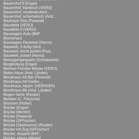
Bauernhof II (Engel)
Bauernhof, fränkisch (VERO)
Bauernhof, niederdeutsch...
Bauernhof, schematisch (And....
Bauhaus-Villa (Pewesti)
Baustelle (VERO)
Baustelle II (VERO)
Bauwagen-Auto (BKF
Blumenau)
Bauwagen-Denkmal (Heros)
Bauwerk, 5-teilig (And....
Bauwerk, leicht poliert (Paul...
Bauwerk, poliert (Heros)
Beiwagengespann (Schowanek)
Bergfestung (Engel)
Berliner-Fenster-Messe (VERO)
Beton-Haus (And. Länder)
Blockhaus mit Bär (Pewesti)
Blockhaus mit Garten...
Blockhaus, Alpen- (VERHOFA)
Blockhaus-BK (And. Länder)
Bogen-Serie (Reuter)
Bomber (C. Fritzsche)
Brunnen (Holler)
Brücke (Engel)
Brücke (Mentor)
Brücke (Pewesti)
Brücke (SFFischer)
Brücke (Spielszene) (Reuter)
Brücke mit Zug (SFFischer)
Brücke, doppelt (BKF...
Brücke, etwas stilisiert...