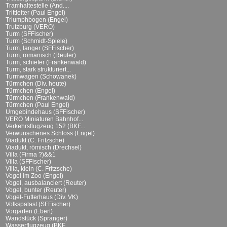
Tramhaltestelle (And....
Trittleiter (Paul Engel)
Triumphbogen (Engel)
Trutzburg (VERO)
Turm (SFFischer)
Turm (Schmidt-Spiele)
Turm, langer (SFFischer)
Turm, romanisch (Reuter)
Turm, schiefer (Frankenwald)
Turm, stark strukturiert...
Turmwagen (Schowanek)
Türmchen (Div. heute)
Türmchen (Engel)
Türmchen (Frankenwald)
Türmchen (Paul Engel)
Umgebindehaus (SFFischer)
VERO Miniaturen Bahnhof...
Verkehrsflugzeug 152 (BKF...
Verwunschenes Schloss (Engel)
Viadukt (C. Fritzsche)
Viadukt, römisch (Drechsel)
Villa (Firma ?)&&1
Villa (SFFischer)
Villa, klein (C. Fritzsche)
Vogel im Zoo (Engel)
Vogel, ausbalanciert (Reuter)
Vogel, bunter (Reuter)
Vogel-Futterhaus (Div. VK)
Volkspalast (SFFischer)
Vorgarten (Ebert)
Wandstück (Spranger)
Wasserflugzeug (BKF