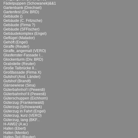
Fädelpuppen (Schowanek)&&1
Gartenbank (Drechsel)
Gartenfest (Div. BRD)
Gebäude ()
Gebäude (C. Fritzsche)
Gebäude (Firma ?)
Gebäude (SFFischer)
Gebäudekomplex (Engel)
Geflügel (Matador)
Gehöft (Engel)
Giraffe (Reuter)
Giraffe, angemalt (VERO)
Glasfenster-Fassade I...
Glockenturm (Div. BRD)
Grabstelle (Reuter)
Große Talbrücke II...
Großfassade (Firma X)
Gutshof (And. Länder)
Gutshof (Brandt)
Gänsewiese (Sina)
Güterbahnhof I (Pewesti)
Güterbahnhof II (Pewesti)
Güterschuppen (Eichhorn)
Güterzug (Frankenwald)
Güterzug (Schowanek)
Güterzug in Fahrt (Engel)
Güterzug, kurz (VERO)
Güterzug, lang (BKF...
H-AW02 (A.w.)
Hafen (Ebert)
Hafen (Mentor)
Hafen-Teil (Reuter)