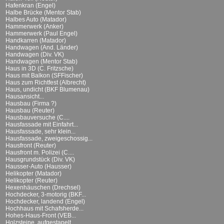
Hafenkran (Engel)
Halbe Brücke (Mentor Stab)
Halbes Auto (Matador)
Hammerwerk (Anker)
Hammerwerk (Paul Engel)
Handkarren (Matador)
Handwagen (And. Länder)
Handwagen (Div. VK)
Handwagen (Mentor Stab)
Haus in 3D (C. Fritzsche)
Haus mit Balkon (SFFischer)
Haus zum Richtfest (Albrecht)
Haus, undicht (BKF Blumenau)
Hausansicht...
Hausbau (Firma ?)
Hausbau (Reuter)
Hausbauversuche (C....
Hausfassade mit Einfahrt...
Hausfassade, sehr klein...
Hausfassade, zweigeschossig...
Hausfront (Reuter)
Hausfront m. Polizei (C....
Hausgrundstück (Div. VK)
Hausser-Auto (Hausser)
Helikopter (Matador)
Helikopter (Reuter)
Hexenhäuschen (Drechsel)
Hochdecker, 3-motorig (BKF...
Hochdecker, landend (Engel)
Hochhaus mit Schafsherde...
Hohes-Haus-Front (VEB...
Holzsteine, aufgestapelt...