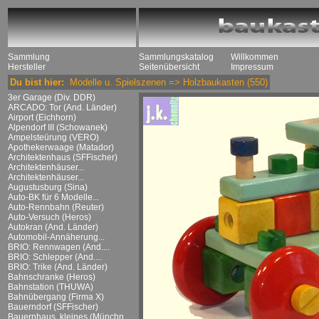
Sammlung
Sammlungskatalog
Willkommen
Hersteller
Seitenübersicht
Impressum
Du bist hier:
Modelle u. Spielszenen
=>
Holzbaukasten
(550)
3er Garage (Div. DDR)
ARCADO: Tor (And. Länder)
Airport (Eichhorn)
Alpendorf III (Schowanek)
Ampelsteürung (VERO)
Apothekerwaage (Matador)
Architektenhaus (SFFischer)
Architektenhäuser...
Architektenhäuser...
Augustusburg (Sina)
Auto-BK für 6 Modelle...
Auto-Rennbahn (Reuter)
Auto-Versuch (Heros)
Autokran (And. Länder)
Automobil-Annäherung...
BRIO: Rennwagen (And....
BRIO: Schlepper (And....
BRIO: Trike (And. Länder)
Bahnschranke (Heros)
Bahnstation (THUWA)
Bahnübergang (Firma X)
Bauerndorf (SFFischer)
Bauernhaus, kleines (Münchn....