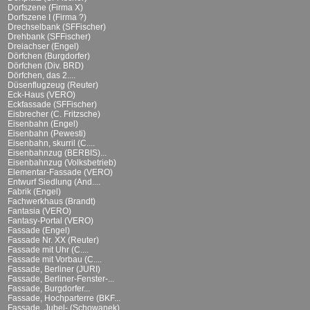
Dorfszene (Firma X)
Dorfszene I (Firma ?)
Drechselbank (SFFischer)
Drehbank (SFFischer)
Dreiachser (Engel)
Dörfchen (Burgdorfer)
Dörfchen (Div. BRD)
Dörfchen, das 2....
Düsenflugzeug (Reuter)
Eck-Haus (VERO)
Eckfassade (SFFischer)
Eisbrecher (C. Fritzsche)
Eisenbahn (Engel)
Eisenbahn (Pewesti)
Eisenbahn, skurril (C....
Eisenbahnzug (BERBIS)...
Eisenbahnzug (Volksbetrieb)
Elementar-Fassade (VERO)
Entwurf Siedlung (And....
Fabrik (Engel)
Fachwerkhaus (Brandt)
Fantasia (VERO)
Fantasy-Portal (VERO)
Fassade (Engel)
Fassade Nr. XX (Reuter)
Fassade mit Uhr (C....
Fassade mit Vorbau (C....
Fassade, Berliner (JURI)
Fassade, Berliner-Fenster-...
Fassade, Burgdorfer...
Fassade, Hochparterre (BKF...
Fassade, Jubel- (Schowanek)