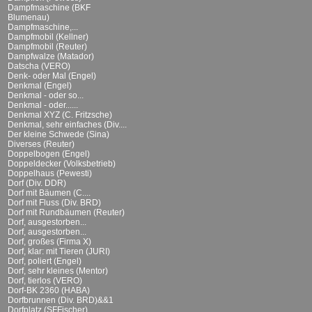
Dampfmaschine (BKF
Blumenau)
Dampfmaschine,...
Dampfmobil (Kellner)
Dampfmobil (Reuter)
Dampfwalze (Matador)
Datscha (VERO)
Denk- oder Mal (Engel)
Denkmal (Engel)
Denkmal - oder so...
Denkmal - oder......
Denkmal XYZ (C. Fritzsche)
Denkmal, sehr einfaches (Div....
Der kleine Schwede (Sina)
Diverses (Reuter)
Doppelbogen (Engel)
Doppeldecker (Volksbetrieb)
Doppelhaus (Pewesti)
Dorf (Div. DDR)
Dorf mit Bäumen (C....
Dorf mit Fluss (Div. BRD)
Dorf mit Rundbäumen (Reuter)
Dorf, ausgestorben...
Dorf, ausgestorben...
Dorf, großes (Firma X)
Dorf, klar: mit Tieren (JURI)
Dorf, poliert (Engel)
Dorf, sehr kleines (Mentor)
Dorf, tierlos (VERO)
Dorf-BK 2360 (HABA)
Dorfbrunnen (Div. BRD)&&1
Dorfplatz (SFFischer)