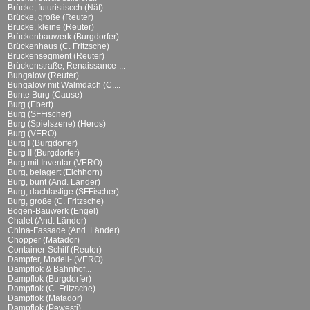
Brücke, futuristiscch (Näf)
Brücke, große (Reuter)
Brücke, kleine (Reuter)
Brückenbauwerk (Burgdorfer)
Brückenhaus (C. Fritzsche)
Brückensegment (Reuter)
Brückenstraße, Renaissance-...
Bungalow (Reuter)
Bungalow mit Walmdach (C....
Bunte Burg (Cause)
Burg (Ebert)
Burg (SFFischer)
Burg (Spielszene) (Heros)
Burg (VERO)
Burg I (Burgdorfer)
Burg II (Burgdorfer)
Burg mit Inventar (VERO)
Burg, belagert (Eichhorn)
Burg, bunt (And. Länder)
Burg, dachlastige (SFFischer)
Burg, große (C. Fritzsche)
Bögen-Bauwerk (Engel)
Chalet (And. Länder)
China-Fassade (And. Länder)
Chopper (Matador)
Container-Schiff (Reuter)
Dampfer, Modell- (VERO)
Dampflok & Bahnhof...
Dampflok (Burgdorfer)
Dampflok (C. Fritzsche)
Dampflok (Matador)
Dampflok (Pewesti)