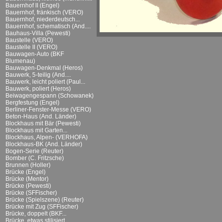
Bauernhof II (Engel)
Bauernhof, fränkisch (VERO)
Bauernhof, niederdeutsch...
Bauernhof, schematisch (And....
Bauhaus-Villa (Pewesti)
Baustelle (VERO)
Baustelle II (VERO)
Bauwagen-Auto (BKF
Blumenau)
Bauwagen-Denkmal (Heros)
Bauwerk, 5-teilig (And....
Bauwerk, leicht poliert (Paul...
Bauwerk, poliert (Heros)
Beiwagengespann (Schowanek)
Bergfestung (Engel)
Berliner-Fenster-Messe (VERO)
Beton-Haus (And. Länder)
Blockhaus mit Bär (Pewesti)
Blockhaus mit Garten...
Blockhaus, Alpen- (VERHOFA)
Blockhaus-BK (And. Länder)
Bogen-Serie (Reuter)
Bomber (C. Fritzsche)
Brunnen (Holler)
Brücke (Engel)
Brücke (Mentor)
Brücke (Pewesti)
Brücke (SFFischer)
Brücke (Spielszene) (Reuter)
Brücke mit Zug (SFFischer)
Brücke, doppelt (BKF...
Brücke, etwas stilisiert...