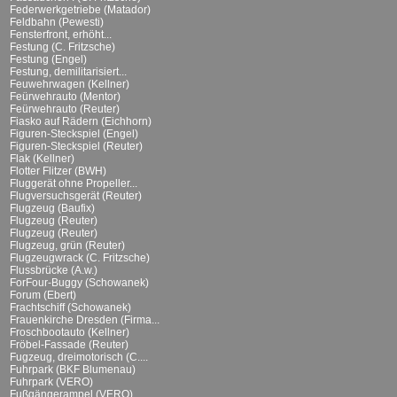
Federwerkgetriebe (Matador)
Feldbahn (Pewesti)
Fensterfront, erhöht...
Festung (C. Fritzsche)
Festung (Engel)
Festung, demilitarisiert...
Feuwehrwagen (Kellner)
Feürwehrauto (Mentor)
Feürwehrauto (Reuter)
Fiasko auf Rädern (Eichhorn)
Figuren-Steckspiel (Engel)
Figuren-Steckspiel (Reuter)
Flak (Kellner)
Flotter Flitzer (BWH)
Fluggerät ohne Propeller...
Flugversuchsgerät (Reuter)
Flugzeug (Baufix)
Flugzeug (Reuter)
Flugzeug (Reuter)
Flugzeug, grün (Reuter)
Flugzeugwrack (C. Fritzsche)
Flussbrücke (A.w.)
ForFour-Buggy (Schowanek)
Forum (Ebert)
Frachtschiff (Schowanek)
Frauenkirche Dresden (Firma...
Froschbootauto (Kellner)
Fröbel-Fassade (Reuter)
Fugzeug, dreimotorisch (C....
Fuhrpark (BKF Blumenau)
Fuhrpark (VERO)
Fußgängerampel (VERO)