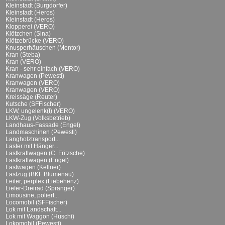
Kleinstadt (Burgdorfer)
Kleinstadt (Heros)
Kleinstadt (Heros)
Klopperei (VERO)
Klötzchen (Sina)
Klötzebrücke (VERO)
Knusperhäuschen (Mentor)
Kran (Steba)
Kran (VERO)
Kran - sehr einfach (VERO)
Kranwagen (Pewesti)
Kranwagen (VERO)
Kranwagen (VERO)
Kreissäge (Reuter)
Kutsche (SFFischer)
LKW, ungelenk(t) (VERO)
LKW-Zug (Volksbetrieb)
Landhaus-Fassade (Engel)
Landmaschinen (Pewesti)
Langholztransport...
Laster mit Hänger...
Lastkraftwagen (C. Fritzsche)
Lastkraftwagen (Engel)
Lastwagen (Kellner)
Lastzug (BKF Blumenau)
Leiter, perplex (Liebehenz)
Liefer-Dreirad (Spranger)
Limousine, poliert...
Locomobil (SFFischer)
Lok mit Landschaft...
Lok mit Waggon (Huschi)
Lokomobil (Pewesti)