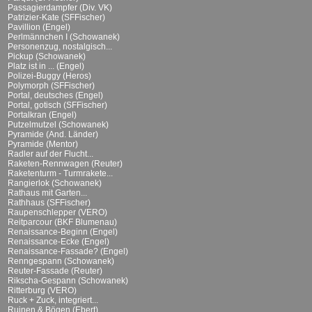
Passagierdampfer (Div. VK)
Patrizier-Kate (SFFischer)
Pavillion (Engel)
Perlmännchen I (Schowanek)
Personenzug, nostalgisch...
Pickup (Schowanek)
Platz ist in ... (Engel)
Polizei-Buggy (Heros)
Polymorph (SFFischer)
Portal, deutsches (Engel)
Portal, gotisch (SFFischer)
Portalkran (Engel)
Putzelmutzel (Schowanek)
Pyramide (And. Länder)
Pyramide (Mentor)
Radler auf der Flucht...
Raketen-Rennwagen (Reuter)
Raketenturm - Turmrakete...
Rangierlok (Schowanek)
Rathaus mit Garten...
Rathhaus (SFFischer)
Raupenschlepper (VERO)
Reitparcour (BKF Blumenau)
Renaissance-Beginn (Engel)
Renaissance-Ecke (Engel)
Renaissance-Fassade? (Engel)
Renngespann (Schowanek)
Reuter-Fassade (Reuter)
Rikscha-Gespann (Schowanek)
Ritterburg (VERO)
Ruck + Zuck, integriert...
Ruinen & Bögen (Ebert)