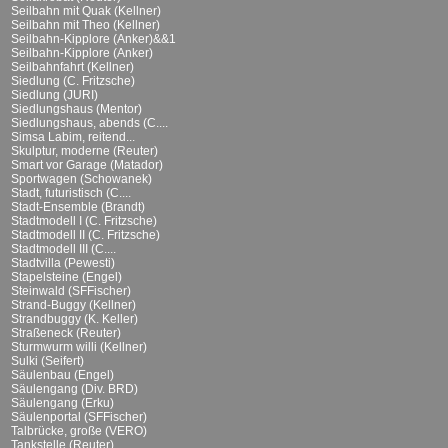
Seilbahn mit Quak (Kellner)
Seilbahn mit Theo (Kellner)
Seilbahn-Kipplore (Anker)&&1
Seilbahn-Kipplore (Anker)
Seilbahnfahrt (Kellner)
Siedlung (C. Fritzsche)
Siedlung (JURI)
Siedlungshaus (Mentor)
Siedlungshaus, abends (C....
Simsa Labim, reitend...
Skulptur, moderne (Reuter)
Smart vor Garage (Matador)
Sportwagen (Schowanek)
Stadt, futuristisch (C....
Stadt-Ensemble (Brandt)
Stadtmodell I (C. Fritzsche)
Stadtmodell II (C. Fritzsche)
Stadtmodell III (C....
Stadtvilla (Pewesti)
Stapelsteine (Engel)
Steinwald (SFFischer)
Strand-Buggy (Kellner)
Strandbuggy (K. Keller)
Straßeneck (Reuter)
Sturmwurm willi (Kellner)
Sulki (Seifert)
Säulenbau (Engel)
Säulengang (Div. BRD)
Säulengang (Erku)
Säulenportal (SFFischer)
Talbrücke, große (VERO)
Tankstelle (Reuter)