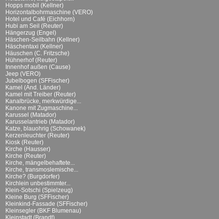
Hopps mobil (Kellner)
Horizontalbohrmaschine (VERO)
Hotel und Café (Eichhorn)
Hubi am Seil (Reuter)
Hängerzug (Engel)
Häschen-Seilbahn (Kellner)
Häschentaxi (Kellner)
Häuschen (C. Fritzsche)
Hühnerhof (Reuter)
Innenhof außen (Cause)
Jeep (VERO)
Jubelbogen (SFFischer)
Kamel (And. Länder)
Kamel mit Treiber (Reuter)
Kanalbrücke, merkwürdige...
Kanone mit Zugmaschine...
Karussel (Matador)
Karusselantrieb (Matador)
Katze, blauohrig (Schowanek)
Kerzenleuchter (Reuter)
Kiosk (Reuter)
Kirche (Hausser)
Kirche (Reuter)
Kirche, mängelbehaftete...
Kirche, transmoslemische...
Kirche? (Burgdorfer)
Kirchlein unbestimmter...
Klein-Sotschi (Spielzeug)
Kleine Burg (SFFischer)
Kleinkind-Fassade (SFFischer)
Kleinsegler (BKF Blumenau)
Kleinstadt (Brandt)