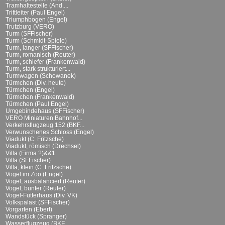
Tramhaltestelle (And....
Trittleiter (Paul Engel)
Triumphbogen (Engel)
Trutzburg (VERO)
Turm (SFFischer)
Turm (Schmidt-Spiele)
Turm, langer (SFFischer)
Turm, romanisch (Reuter)
Turm, schiefer (Frankenwald)
Turm, stark strukturiert...
Turmwagen (Schowanek)
Türmchen (Div. heute)
Türmchen (Engel)
Türmchen (Frankenwald)
Türmchen (Paul Engel)
Umgebindehaus (SFFischer)
VERO Miniaturen Bahnhof...
Verkehrsflugzeug 152 (BKF...
Verwunschenes Schloss (Engel)
Viadukt (C. Fritzsche)
Viadukt, römisch (Drechsel)
Villa (Firma ?)&&1
Villa (SFFischer)
Villa, klein (C. Fritzsche)
Vogel im Zoo (Engel)
Vogel, ausbalanciert (Reuter)
Vogel, bunter (Reuter)
Vogel-Futterhaus (Div. VK)
Volkspalast (SFFischer)
Vorgarten (Ebert)
Wandstück (Spranger)
Wasserflugzeug (BKF