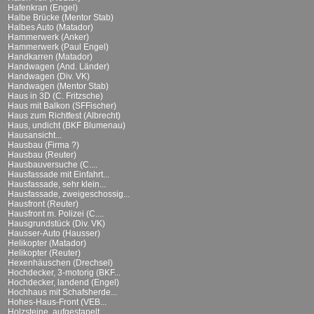
Hafenkran (Engel)
Halbe Brücke (Mentor Stab)
Halbes Auto (Matador)
Hammerwerk (Anker)
Hammerwerk (Paul Engel)
Handkarren (Matador)
Handwagen (And. Länder)
Handwagen (Div. VK)
Handwagen (Mentor Stab)
Haus in 3D (C. Fritzsche)
Haus mit Balkon (SFFischer)
Haus zum Richtfest (Albrecht)
Haus, undicht (BKF Blumenau)
Hausansicht...
Hausbau (Firma ?)
Hausbau (Reuter)
Hausbauversuche (C....
Hausfassade mit Einfahrt...
Hausfassade, sehr klein...
Hausfassade, zweigeschossig...
Hausfront (Reuter)
Hausfront m. Polizei (C....
Hausgrundstück (Div. VK)
Hausser-Auto (Hausser)
Helikopter (Matador)
Helikopter (Reuter)
Hexenhäuschen (Drechsel)
Hochdecker, 3-motorig (BKF...
Hochdecker, landend (Engel)
Hochhaus mit Schafsherde...
Hohes-Haus-Front (VEB...
Holzsteine, aufgestapelt...