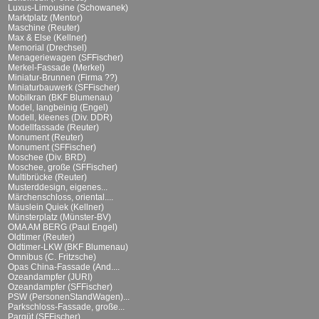
Luxus-Limousine (Schowanek)
Marktplatz (Mentor)
Maschine (Reuter)
Max & Else (Kellner)
Memorial (Drechsel)
Menageriewagen (SFFischer)
Merkel-Fassade (Merkel)
Miniatur-Brunnen (Firma ??)
Miniaturbauwerk (SFFischer)
Mobilkran (BKF Blumenau)
Model, langbeinig (Engel)
Modell, kleenes (Div. DDR)
Modellfassade (Reuter)
Monument (Reuter)
Monument (SFFischer)
Moschee (Div. BRD)
Moschee, große (SFFischer)
Multibrücke (Reuter)
Musterddesign, eigenes...
Märchenschloss, oriental....
Mäuslein Quiek (Kellner)
Münsterplatz (Münster-BV)
OMA AM BERG (Paul Engel)
Oldtimer (Reuter)
Oldtimer-LKW (BKF Blumenau)
Omnibus (C. Fritzsche)
Opas China-Fassade (And....
Ozeandampfer (JURI)
Ozeandampfer (SFFischer)
PSW (PersonenStandWagen)...
Parkschloss-Fassade, große...
Parqüt (SFFischer)