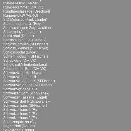
Rumpel-LKW (Reuter)
Rumpelkammer (Div. VK)
Rundhausfassade (Drechsel)
Rungen-LKW (VERO)
SIO-Motorrad (And. Länder)
Sarkophag o. s. ä. (Engel)
Sattelschlepper-Zugmaschine...
Schaukel (And. Länder)
Schiff ahoi (Reuter)
Schiffsmühle u. a. (Firma ?)
Schloss, großes (SFFischer)
Schloss, kleines (SFFischer)
Schlossportal (Engel)
Schrein, gotisch (SFFischer)
Schubkarre (Div. VK)
Schule mit Arbeiterdenkmal...
Schuppen im Bau (Div. VK)
Schwarzwald-Hochhaus...
Schwarzwaldhaus III...
Schwarzwaldhaus X (SFFischer)
Schwarzwaldhütte (SFFischer)
Schwarzwälder-Haus...
Schweizer Dorf (Schowanek)
Schweizer Fassade (Engel)
Schweizerdorf II (Schowanek)
Schweizerhaus (SFFischer)
Schweizerhaus 2 (Fa....
Schweizerhaus 2 (Fa....
Schweizerhaus 3 (Fa....
Schützenpanzer (C....
Segelschiff (Reuter)
Seilakrobat (Reuter)