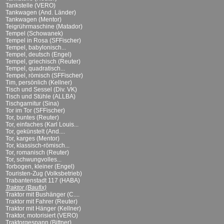
Tankstelle (VERO)
Tankwagen (And. Länder)
Tankwagen (Mentor)
Teigrührmaschine (Matador)
Tempel (Schowanek)
Tempel in Rosa (SFFischer)
Tempel, babylonisch...
Tempel, deutsch (Engel)
Tempel, griechisch (Reuter)
Tempel, quadratisch...
Tempel, römisch (SFFischer)
Tim, persönlich (Kellner)
Tisch und Sessel (Div. VK)
Tisch und Stühle (ALLBA)
Tischgarnitur (Sina)
Tor im Tor (SFFischer)
Tor, buntes (Reuter)
Tor, einfaches (Karl Louis...
Tor, gekünstelt (And....
Tor, karges (Mentor)
Tor, klassisch-römisch...
Tor, romanisch (Reuter)
Tor, schwungvolles...
Torbogen, kleiner (Engel)
Touristen-Zug (Volksbetrieb)
Trabantenstadt 117 (HABA)
Traktor (Baufix)
Traktor mit Bushänger (C....
Traktor mit Fahrer (Reuter)
Traktor mit Hänger (Kellner)
Traktor, motorisiert (VERO)
Traktorgespann (Bittner)