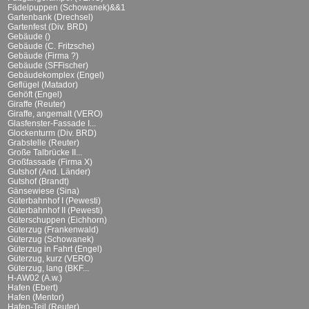
Fädelpuppen (Schowanek)&&1
Gartenbank (Drechsel)
Gartenfest (Div. BRD)
Gebäude ()
Gebäude (C. Fritzsche)
Gebäude (Firma ?)
Gebäude (SFFischer)
Gebäudekomplex (Engel)
Geflügel (Matador)
Gehöft (Engel)
Giraffe (Reuter)
Giraffe, angemalt (VERO)
Glasfenster-Fassade I...
Glockenturm (Div. BRD)
Grabstelle (Reuter)
Große Talbrücke II...
Großfassade (Firma X)
Gutshof (And. Länder)
Gutshof (Brandt)
Gänsewiese (Sina)
Güterbahnhof I (Pewesti)
Güterbahnhof II (Pewesti)
Güterschuppen (Eichhorn)
Güterzug (Frankenwald)
Güterzug (Schowanek)
Güterzug in Fahrt (Engel)
Güterzug, kurz (VERO)
Güterzug, lang (BKF...
H-AW02 (A.w.)
Hafen (Ebert)
Hafen (Mentor)
Hafen-Teil (Reuter)