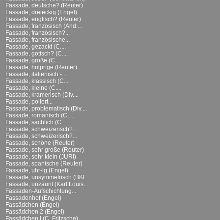
Fassade, deutsche? (Reuter)
Fassade, dreieckig (Engel)
Fassade, englisch? (Reuter)
Fassade, französisch (And....
Fassade, französisch?...
Fassade, französische...
Fassade, gezackt (C....
Fassade, gotisch? (C....
Fassade, große (C....
Fassade, holprige (Reuter)
Fassade, italienisch -...
Fassade, klassisch (C....
Fassade, kleine (C....
Fassade, kramerisch (Div....
Fassade, poliert...
Fassade, problematisch (Div....
Fassade, romanisch (C....
Fassade, sachlich (C....
Fassade, schweizerisch?...
Fassade, schweizerisch?...
Fassade, schöne (Reuter)
Fassade, sehr große (Reuter)
Fassade, sehr klein (JURI)
Fassade, spanische (Reuter)
Fassade, uhr-ig (Engel)
Fassade, unsymmetrisch (BKF...
Fassade, unzäunt (Karl Louis...
Fassaden-Aufschichtung...
Fassadenhof (Engel)
Fassädchen (Engel)
Fassädchen 2 (Engel)
Fassädchen I (C. Fritzsche)