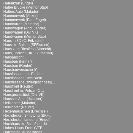
Hafenkran (Engel)
Halbe Brücke (Mentor Stab)
Halbes Auto (Matador)
Hammerwerk (Anker)
Hammerwerk (Paul Engel)
Handkarren (Matador)
Handwagen (And. Länder)
Handwagen (Div. VK)
Handwagen (Mentor Stab)
Haus in 3D (C. Fritzsche)
Haus mit Balkon (SFFischer)
Haus zum Richtfest (Albrecht)
Haus, undicht (BKF Blumenau)
Hausansicht...
Hausbau (Firma ?)
Hausbau (Reuter)
Hausbauversuche (C....
Hausfassade mit Einfahrt...
Hausfassade, sehr klein...
Hausfassade, zweigeschossig...
Hausfront (Reuter)
Hausfront m. Polizei (C....
Hausgrundstück (Div. VK)
Hausser-Auto (Hausser)
Helikopter (Matador)
Helikopter (Reuter)
Hexenhäuschen (Drechsel)
Hochdecker, 3-motorig (BKF...
Hochdecker, landend (Engel)
Hochhaus mit Schafsherde...
Hohes-Haus-Front (VEB...
Holzsteine, aufgestapelt...