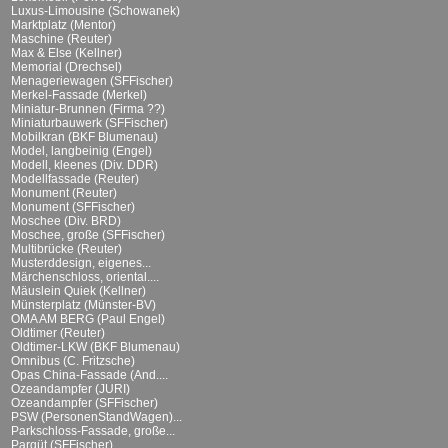
Luxus-Limousine (Schowanek)
Marktplatz (Mentor)
Maschine (Reuter)
Max & Else (Kellner)
Memorial (Drechsel)
Menageriewagen (SFFischer)
Merkel-Fassade (Merkel)
Miniatur-Brunnen (Firma ??)
Miniaturbauwerk (SFFischer)
Mobilkran (BKF Blumenau)
Model, langbeinig (Engel)
Modell, kleenes (Div. DDR)
Modellfassade (Reuter)
Monument (Reuter)
Monument (SFFischer)
Moschee (Div. BRD)
Moschee, große (SFFischer)
Multibrücke (Reuter)
Musterddesign, eigenes...
Märchenschloss, oriental....
Mäuslein Quiek (Kellner)
Münsterplatz (Münster-BV)
OMA AM BERG (Paul Engel)
Oldtimer (Reuter)
Oldtimer-LKW (BKF Blumenau)
Omnibus (C. Fritzsche)
Opas China-Fassade (And....
Ozeandampfer (JURI)
Ozeandampfer (SFFischer)
PSW (PersonenStandWagen)...
Parkschloss-Fassade, große...
Parqüt (SFFischer)