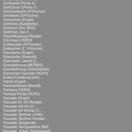
Dorfszene (Firma X)
Dorfszene I (Firma ?)
Drechselbank (SFFischer)
Drehbank (SFFischer)
Dreiachser (Engel)
Dörfchen (Burgdorfer)
Dörfchen (Div. BRD)
Dörfchen, das 2....
Düsenflugzeug (Reuter)
Eck-Haus (VERO)
Eckfassade (SFFischer)
Eisbrecher (C. Fritzsche)
Eisenbahn (Engel)
Eisenbahn (Pewesti)
Eisenbahn, skurril (C....
Eisenbahnzug (BERBIS)...
Eisenbahnzug (Volksbetrieb)
Elementar-Fassade (VERO)
Entwurf Siedlung (And....
Fabrik (Engel)
Fachwerkhaus (Brandt)
Fantasia (VERO)
Fantasy-Portal (VERO)
Fassade (Engel)
Fassade Nr. XX (Reuter)
Fassade mit Uhr (C....
Fassade mit Vorbau (C....
Fassade, Berliner (JURI)
Fassade, Berliner-Fenster-...
Fassade, Burgdorfer...
Fassade, Hochparterre (BKF...
Fassade, Jubel- (Schowanek)