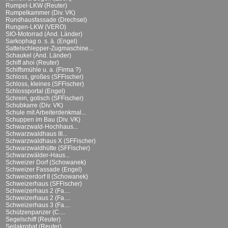
Rumpel-LKW (Reuter)
Rumpelkammer (Div. VK)
Rundhausfassade (Drechsel)
Rungen-LKW (VERO)
SIO-Motorrad (And. Länder)
Sarkophag o. s. ä. (Engel)
Sattelschlepper-Zugmaschine...
Schaukel (And. Länder)
Schiff ahoi (Reuter)
Schiffsmühle u. a. (Firma ?)
Schloss, großes (SFFischer)
Schloss, kleines (SFFischer)
Schlossportal (Engel)
Schrein, gotisch (SFFischer)
Schubkarre (Div. VK)
Schule mit Arbeiterdenkmal...
Schuppen im Bau (Div. VK)
Schwarzwald-Hochhaus...
Schwarzwaldhaus III...
Schwarzwaldhaus X (SFFischer)
Schwarzwaldhütte (SFFischer)
Schwarzwälder-Haus...
Schweizer Dorf (Schowanek)
Schweizer Fassade (Engel)
Schweizerdorf II (Schowanek)
Schweizerhaus (SFFischer)
Schweizerhaus 2 (Fa....
Schweizerhaus 2 (Fa....
Schweizerhaus 3 (Fa....
Schützenpanzer (C....
Segelschiff (Reuter)
Seilakrobat (Reuter)