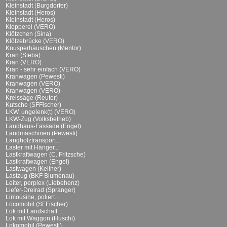
Kleinstadt (Burgdorfer)
Kleinstadt (Heros)
Kleinstadt (Heros)
Klopperei (VERO)
Klötzchen (Sina)
Klötzebrücke (VERO)
Knusperhäuschen (Mentor)
Kran (Steba)
Kran (VERO)
Kran - sehr einfach (VERO)
Kranwagen (Pewesti)
Kranwagen (VERO)
Kranwagen (VERO)
Kreissäge (Reuter)
Kutsche (SFFischer)
LKW, ungelenk(t) (VERO)
LKW-Zug (Volksbetrieb)
Landhaus-Fassade (Engel)
Landmaschinen (Pewesti)
Langholztransport...
Laster mit Hänger...
Lastkraftwagen (C. Fritzsche)
Lastkraftwagen (Engel)
Lastwagen (Kellner)
Lastzug (BKF Blumenau)
Leiter, perplex (Liebehenz)
Liefer-Dreirad (Spranger)
Limousine, poliert...
Locomobil (SFFischer)
Lok mit Landschaft...
Lok mit Waggon (Huschi)
Lokomobil (Pewesti)