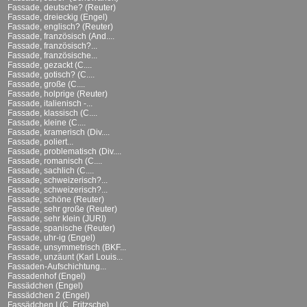
Fassade, deutsche? (Reuter)
Fassade, dreieckig (Engel)
Fassade, englisch? (Reuter)
Fassade, französisch (And....
Fassade, französisch?...
Fassade, französische...
Fassade, gezackt (C....
Fassade, gotisch? (C....
Fassade, große (C....
Fassade, holprige (Reuter)
Fassade, italienisch -...
Fassade, klassisch (C....
Fassade, kleine (C....
Fassade, kramerisch (Div....
Fassade, poliert...
Fassade, problematisch (Div....
Fassade, romanisch (C....
Fassade, sachlich (C....
Fassade, schweizerisch?...
Fassade, schweizerisch?...
Fassade, schöne (Reuter)
Fassade, sehr große (Reuter)
Fassade, sehr klein (JURI)
Fassade, spanische (Reuter)
Fassade, uhr-ig (Engel)
Fassade, unsymmetrisch (BKF...
Fassade, unzäunt (Karl Louis...
Fassaden-Aufschichtung...
Fassadenhof (Engel)
Fassädchen (Engel)
Fassädchen 2 (Engel)
Fassädchen I (C. Fritzsche)