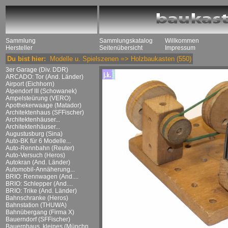
Sammlung
Sammlungskatalog
Willkommen
Hersteller
Seitenübersicht
Impressum
Du bist hier:
Modelle u. Spielszenen
=>
Holzbaukasten
(550)
3er Garage (Div. DDR)
ARCADO: Tor (And. Länder)
Airport (Eichhorn)
Alpendorf III (Schowanek)
Ampelsteürung (VERO)
Apothekerwaage (Matador)
Architektenhaus (SFFischer)
Architektenhäuser...
Architektenhäuser...
Augustusburg (Sina)
Auto-BK für 6 Modelle...
Auto-Rennbahn (Reuter)
Auto-Versuch (Heros)
Autokran (And. Länder)
Automobil-Annäherung...
BRIO: Rennwagen (And....
BRIO: Schlepper (And....
BRIO: Trike (And. Länder)
Bahnschranke (Heros)
Bahnstation (THUWA)
Bahnübergang (Firma X)
Bauerndorf (SFFischer)
Bauernhaus, kleines (Münchn....