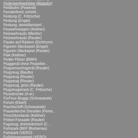
Federwerkgetriebe (Matador)
Feldbahn (Pewesti)
Fensterfront, erhöht...
Festung (C. Fritzsche)
Festung (Engel)
Festung, demilitarisiert...
Feuwehrwagen (Kellner)
Feürwehrauto (Mentor)
Feürwehrauto (Reuter)
Fiasko auf Rädern (Eichhorn)
Figuren-Steckspiel (Engel)
Figuren-Steckspiel (Reuter)
Flak (Kellner)
Flotter Flitzer (BWH)
Fluggerät ohne Propeller...
Flugversuchsgerät (Reuter)
Flugzeug (Baufix)
Flugzeug (Reuter)
Flugzeug (Reuter)
Flugzeug, grün (Reuter)
Flugzeugwrack (C. Fritzsche)
Flussbrücke (A.w.)
ForFour-Buggy (Schowanek)
Forum (Ebert)
Frachtschiff (Schowanek)
Frauenkirche Dresden (Firma...
Froschbootauto (Kellner)
Fröbel-Fassade (Reuter)
Fugzeug, dreimotorisch (C....
Fuhrpark (BKF Blumenau)
Fuhrpark (VERO)
Fußgängerampel (VERO)