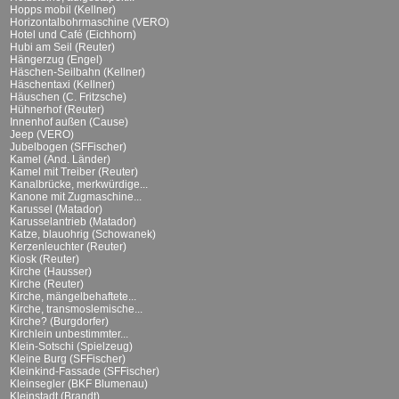
Hopps mobil (Kellner)
Horizontalbohrmaschine (VERO)
Hotel und Café (Eichhorn)
Hubi am Seil (Reuter)
Hängerzug (Engel)
Häschen-Seilbahn (Kellner)
Häschentaxi (Kellner)
Häuschen (C. Fritzsche)
Hühnerhof (Reuter)
Innenhof außen (Cause)
Jeep (VERO)
Jubelbogen (SFFischer)
Kamel (And. Länder)
Kamel mit Treiber (Reuter)
Kanalbrücke, merkwürdige...
Kanone mit Zugmaschine...
Karussel (Matador)
Karusselantrieb (Matador)
Katze, blauohrig (Schowanek)
Kerzenleuchter (Reuter)
Kiosk (Reuter)
Kirche (Hausser)
Kirche (Reuter)
Kirche, mängelbehaftete...
Kirche, transmoslemische...
Kirche? (Burgdorfer)
Kirchlein unbestimmter...
Klein-Sotschi (Spielzeug)
Kleine Burg (SFFischer)
Kleinkind-Fassade (SFFischer)
Kleinsegler (BKF Blumenau)
Kleinstadt (Brandt)