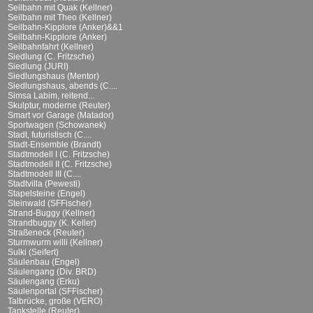
Seilbahn mit Quak (Kellner)
Seilbahn mit Theo (Kellner)
Seilbahn-Kipplore (Anker)&&1
Seilbahn-Kipplore (Anker)
Seilbahnfahrt (Kellner)
Siedlung (C. Fritzsche)
Siedlung (JURI)
Siedlungshaus (Mentor)
Siedlungshaus, abends (C....
Simsa Labim, reitend...
Skulptur, moderne (Reuter)
Smart vor Garage (Matador)
Sportwagen (Schowanek)
Stadt, futuristisch (C....
Stadt-Ensemble (Brandt)
Stadtmodell I (C. Fritzsche)
Stadtmodell II (C. Fritzsche)
Stadtmodell III (C....
Stadtvilla (Pewesti)
Stapelsteine (Engel)
Steinwald (SFFischer)
Strand-Buggy (Kellner)
Strandbuggy (K. Keller)
Straßeneck (Reuter)
Sturmwurm willi (Kellner)
Sulki (Seifert)
Säulenbau (Engel)
Säulengang (Div. BRD)
Säulengang (Erku)
Säulenportal (SFFischer)
Talbrücke, große (VERO)
Tankstelle (Reuter)