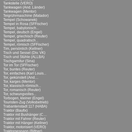
Tankstelle (VERO)
Tankwagen (And. Länder)
Tankwagen (Mentor)
Teigrührmaschine (Matador)
Tempel (Schowanek)
Tempel in Rosa (SFFischer)
Tempel, babylonisch...
Tempel, deutsch (Engel)
Tempel, griechisch (Reuter)
Tempel, quadratisch...
Tempel, römisch (SFFischer)
Tim, persönlich (Kellner)
Tisch und Sessel (Div. VK)
Tisch und Stühle (ALLBA)
Tischgarnitur (Sina)
Tor im Tor (SFFischer)
Tor, buntes (Reuter)
Tor, einfaches (Karl Louis...
Tor, gekünstelt (And....
Tor, karges (Mentor)
Tor, klassisch-römisch...
Tor, romanisch (Reuter)
Tor, schwungvolles...
Torbogen, kleiner (Engel)
Touristen-Zug (Volksbetrieb)
Trabantenstadt 117 (HABA)
Traktor (Baufix)
Traktor mit Bushänger (C....
Traktor mit Fahrer (Reuter)
Traktor mit Hänger (Kellner)
Traktor, motorisiert (VERO)
Traktorgespann (Bittner)