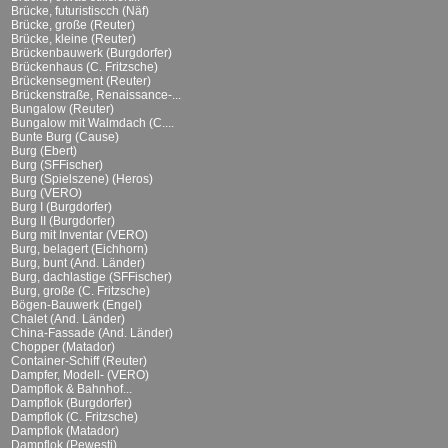
Brücke, futuristiscch (Näf)
Brücke, große (Reuter)
Brücke, kleine (Reuter)
Brückenbauwerk (Burgdorfer)
Brückenhaus (C. Fritzsche)
Brückensegment (Reuter)
Brückenstraße, Renaissance-...
Bungalow (Reuter)
Bungalow mit Walmdach (C....
Bunte Burg (Cause)
Burg (Ebert)
Burg (SFFischer)
Burg (Spielszene) (Heros)
Burg (VERO)
Burg I (Burgdorfer)
Burg II (Burgdorfer)
Burg mit Inventar (VERO)
Burg, belagert (Eichhorn)
Burg, bunt (And. Länder)
Burg, dachlastige (SFFischer)
Burg, große (C. Fritzsche)
Bögen-Bauwerk (Engel)
Chalet (And. Länder)
China-Fassade (And. Länder)
Chopper (Matador)
Container-Schiff (Reuter)
Dampfer, Modell- (VERO)
Dampflok & Bahnhof...
Dampflok (Burgdorfer)
Dampflok (C. Fritzsche)
Dampflok (Matador)
Dampflok (Pewesti)