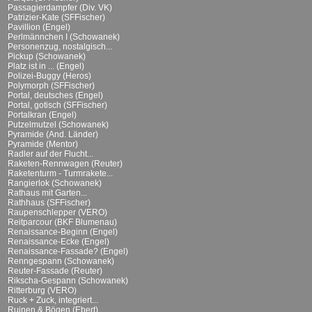
Passagierdampfer (Div. VK)
Patrizier-Kate (SFFischer)
Pavillion (Engel)
Perlmännchen I (Schowanek)
Personenzug, nostalgisch...
Pickup (Schowanek)
Platz ist in ... (Engel)
Polizei-Buggy (Heros)
Polymorph (SFFischer)
Portal, deutsches (Engel)
Portal, gotisch (SFFischer)
Portalkran (Engel)
Putzelmutzel (Schowanek)
Pyramide (And. Länder)
Pyramide (Mentor)
Radler auf der Flucht...
Raketen-Rennwagen (Reuter)
Raketenturm - Turmrakete...
Rangierlok (Schowanek)
Rathaus mit Garten...
Rathhaus (SFFischer)
Raupenschlepper (VERO)
Reitparcour (BKF Blumenau)
Renaissance-Beginn (Engel)
Renaissance-Ecke (Engel)
Renaissance-Fassade? (Engel)
Renngespann (Schowanek)
Reuter-Fassade (Reuter)
Rikscha-Gespann (Schowanek)
Ritterburg (VERO)
Ruck + Zuck, integriert...
Ruinen & Bögen (Ebert)