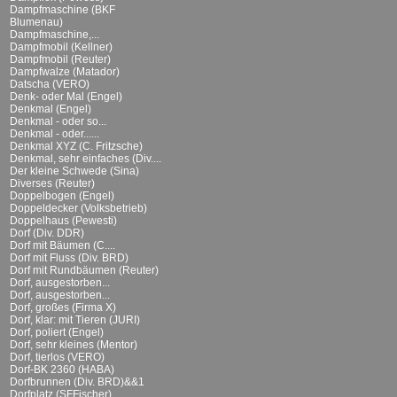
Dampfmaschine (BKF
Blumenau)
Dampfmaschine,...
Dampfmobil (Kellner)
Dampfmobil (Reuter)
Dampfwalze (Matador)
Datscha (VERO)
Denk- oder Mal (Engel)
Denkmal (Engel)
Denkmal - oder so...
Denkmal - oder......
Denkmal XYZ (C. Fritzsche)
Denkmal, sehr einfaches (Div....
Der kleine Schwede (Sina)
Diverses (Reuter)
Doppelbogen (Engel)
Doppeldecker (Volksbetrieb)
Doppelhaus (Pewesti)
Dorf (Div. DDR)
Dorf mit Bäumen (C....
Dorf mit Fluss (Div. BRD)
Dorf mit Rundbäumen (Reuter)
Dorf, ausgestorben...
Dorf, ausgestorben...
Dorf, großes (Firma X)
Dorf, klar: mit Tieren (JURI)
Dorf, poliert (Engel)
Dorf, sehr kleines (Mentor)
Dorf, tierlos (VERO)
Dorf-BK 2360 (HABA)
Dorfbrunnen (Div. BRD)&&1
Dorfplatz (SFFischer)