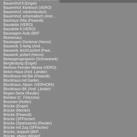
Bauernhof II (Engel)
Bauernhof, fränkisch (VERO)
Bauernhof, niederdeutsch...
Bauernhof, schematisch (And....
Bauhaus-Villa (Pewesti)
Baustelle (VERO)
Baustelle II (VERO)
Bauwagen-Auto (BKF
Blumenau)
Bauwagen-Denkmal (Heros)
Bauwerk, 5-teilig (And....
Bauwerk, leicht poliert (Paul...
Bauwerk, poliert (Heros)
Beiwagengespann (Schowanek)
Bergfestung (Engel)
Berliner-Fenster-Messe (VERO)
Beton-Haus (And. Länder)
Blockhaus mit Bär (Pewesti)
Blockhaus mit Garten...
Blockhaus, Alpen- (VERHOFA)
Blockhaus-BK (And. Länder)
Bogen-Serie (Reuter)
Bomber (C. Fritzsche)
Brunnen (Holler)
Brücke (Engel)
Brücke (Mentor)
Brücke (Pewesti)
Brücke (SFFischer)
Brücke (Spielszene) (Reuter)
Brücke mit Zug (SFFischer)
Brücke, doppelt (BKF...
Brücke, etwas stilisiert...