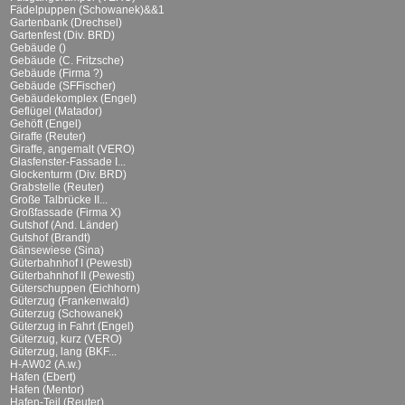
Fädelpuppen (Schowanek)&&1
Gartenbank (Drechsel)
Gartenfest (Div. BRD)
Gebäude ()
Gebäude (C. Fritzsche)
Gebäude (Firma ?)
Gebäude (SFFischer)
Gebäudekomplex (Engel)
Geflügel (Matador)
Gehöft (Engel)
Giraffe (Reuter)
Giraffe, angemalt (VERO)
Glasfenster-Fassade I...
Glockenturm (Div. BRD)
Grabstelle (Reuter)
Große Talbrücke II...
Großfassade (Firma X)
Gutshof (And. Länder)
Gutshof (Brandt)
Gänsewiese (Sina)
Güterbahnhof I (Pewesti)
Güterbahnhof II (Pewesti)
Güterschuppen (Eichhorn)
Güterzug (Frankenwald)
Güterzug (Schowanek)
Güterzug in Fahrt (Engel)
Güterzug, kurz (VERO)
Güterzug, lang (BKF...
H-AW02 (A.w.)
Hafen (Ebert)
Hafen (Mentor)
Hafen-Teil (Reuter)