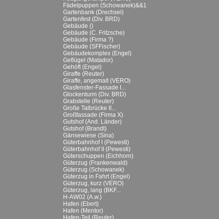
Fädelpuppen (Schowanek)&&1
Gartenbank (Drechsel)
Gartenfest (Div. BRD)
Gebäude ()
Gebäude (C. Fritzsche)
Gebäude (Firma ?)
Gebäude (SFFischer)
Gebäudekomplex (Engel)
Geflügel (Matador)
Gehöft (Engel)
Giraffe (Reuter)
Giraffe, angemalt (VERO)
Glasfenster-Fassade I...
Glockenturm (Div. BRD)
Grabstelle (Reuter)
Große Talbrücke II...
Großfassade (Firma X)
Gutshof (And. Länder)
Gutshof (Brandt)
Gänsewiese (Sina)
Güterbahnhof I (Pewesti)
Güterbahnhof II (Pewesti)
Güterschuppen (Eichhorn)
Güterzug (Frankenwald)
Güterzug (Schowanek)
Güterzug in Fahrt (Engel)
Güterzug, kurz (VERO)
Güterzug, lang (BKF...
H-AW02 (A.w.)
Hafen (Ebert)
Hafen (Mentor)
Hafen-Teil (Reuter)