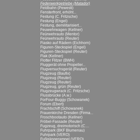
Federwerkgetriebe (Matador)
Feldbahn (Pewesti)
Fensterfront, erhöht...
Festung (C. Fritzsche)
Festung (Engel)
Festung, demilitarisiert...
Feuwehrwagen (Kellner)
Feürwehrauto (Mentor)
Feürwehrauto (Reuter)
Fiasko auf Rädern (Eichhorn)
Figuren-Steckspiel (Engel)
Figuren-Steckspiel (Reuter)
Flak (Kellner)
Flotter Flitzer (BWH)
Fluggerät ohne Propeller...
Flugversuchsgerät (Reuter)
Flugzeug (Baufix)
Flugzeug (Reuter)
Flugzeug (Reuter)
Flugzeug, grün (Reuter)
Flugzeugwrack (C. Fritzsche)
Flussbrücke (A.w.)
ForFour-Buggy (Schowanek)
Forum (Ebert)
Frachtschiff (Schowanek)
Frauenkirche Dresden (Firma...
Froschbootauto (Kellner)
Fröbel-Fassade (Reuter)
Fugzeug, dreimotorisch (C....
Fuhrpark (BKF Blumenau)
Fuhrpark (VERO)
Fußgängerampel (VERO)