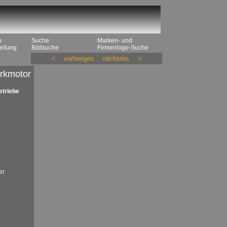
n
Suche
Marken- und
ellung
Bildsuche
Firmenlogo-Suche
<
vorheriges
nächstes
>
rkmotor
triebe
er