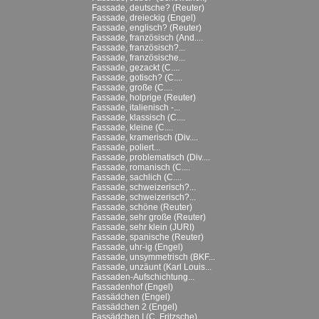
Fassade, deutsche? (Reuter)
Fassade, dreieckig (Engel)
Fassade, englisch? (Reuter)
Fassade, französisch (And....
Fassade, französisch?...
Fassade, französische...
Fassade, gezackt (C....
Fassade, gotisch? (C....
Fassade, große (C....
Fassade, holprige (Reuter)
Fassade, italienisch -...
Fassade, klassisch (C....
Fassade, kleine (C....
Fassade, kramerisch (Div....
Fassade, poliert...
Fassade, problematisch (Div....
Fassade, romanisch (C....
Fassade, sachlich (C....
Fassade, schweizerisch?...
Fassade, schweizerisch?...
Fassade, schöne (Reuter)
Fassade, sehr große (Reuter)
Fassade, sehr klein (JURI)
Fassade, spanische (Reuter)
Fassade, uhr-ig (Engel)
Fassade, unsymmetrisch (BKF...
Fassade, unzäunt (Karl Louis...
Fassaden-Aufschichtung...
Fassadenhof (Engel)
Fassädchen (Engel)
Fassädchen 2 (Engel)
Fassädchen I (C. Fritzsche)