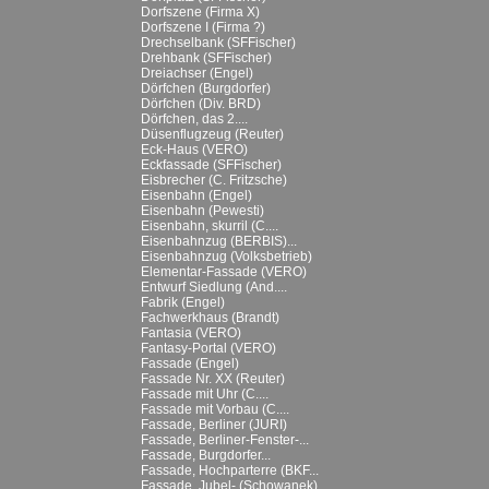
Dorfszene (Firma X)
Dorfszene I (Firma ?)
Drechselbank (SFFischer)
Drehbank (SFFischer)
Dreiachser (Engel)
Dörfchen (Burgdorfer)
Dörfchen (Div. BRD)
Dörfchen, das 2....
Düsenflugzeug (Reuter)
Eck-Haus (VERO)
Eckfassade (SFFischer)
Eisbrecher (C. Fritzsche)
Eisenbahn (Engel)
Eisenbahn (Pewesti)
Eisenbahn, skurril (C....
Eisenbahnzug (BERBIS)...
Eisenbahnzug (Volksbetrieb)
Elementar-Fassade (VERO)
Entwurf Siedlung (And....
Fabrik (Engel)
Fachwerkhaus (Brandt)
Fantasia (VERO)
Fantasy-Portal (VERO)
Fassade (Engel)
Fassade Nr. XX (Reuter)
Fassade mit Uhr (C....
Fassade mit Vorbau (C....
Fassade, Berliner (JURI)
Fassade, Berliner-Fenster-...
Fassade, Burgdorfer...
Fassade, Hochparterre (BKF...
Fassade, Jubel- (Schowanek)