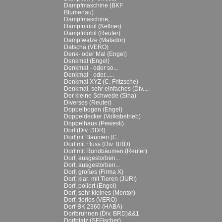
Dampfmaschine (BKF
Blumenau)
Dampfmaschine,...
Dampfmobil (Kellner)
Dampfmobil (Reuter)
Dampfwalze (Matador)
Datscha (VERO)
Denk- oder Mal (Engel)
Denkmal (Engel)
Denkmal - oder so...
Denkmal - oder......
Denkmal XYZ (C. Fritzsche)
Denkmal, sehr einfaches (Div....
Der kleine Schwede (Sina)
Diverses (Reuter)
Doppelbogen (Engel)
Doppeldecker (Volksbetrieb)
Doppelhaus (Pewesti)
Dorf (Div. DDR)
Dorf mit Bäumen (C....
Dorf mit Fluss (Div. BRD)
Dorf mit Rundbäumen (Reuter)
Dorf, ausgestorben...
Dorf, ausgestorben...
Dorf, großes (Firma X)
Dorf, klar: mit Tieren (JURI)
Dorf, poliert (Engel)
Dorf, sehr kleines (Mentor)
Dorf, tierlos (VERO)
Dorf-BK 2360 (HABA)
Dorfbrunnen (Div. BRD)&&1
Dorfplatz (SFFischer)