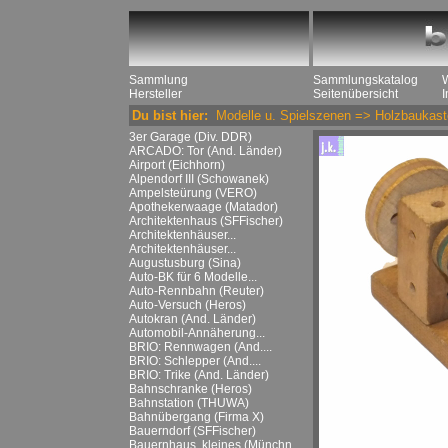
Sammlung
Sammlungskatalog
Hersteller
Seitenübersicht
Du bist hier:
Modelle u. Spielszenen
=>
Holzbaukast
3er Garage (Div. DDR)
ARCADO: Tor (And. Länder)
Airport (Eichhorn)
Alpendorf III (Schowanek)
Ampelsteürung (VERO)
Apothekerwaage (Matador)
Architektenhaus (SFFischer)
Architektenhäuser...
Architektenhäuser...
Augustusburg (Sina)
Auto-BK für 6 Modelle...
Auto-Rennbahn (Reuter)
Auto-Versuch (Heros)
Autokran (And. Länder)
Automobil-Annäherung...
BRIO: Rennwagen (And....
BRIO: Schlepper (And....
BRIO: Trike (And. Länder)
Bahnschranke (Heros)
Bahnstation (THUWA)
Bahnübergang (Firma X)
Bauerndorf (SFFischer)
Bauernhaus, kleines (Münchn....