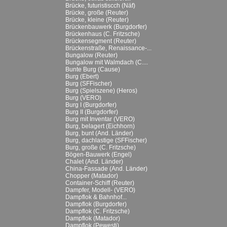
Brücke, futuristiscch (Näf)
Brücke, große (Reuter)
Brücke, kleine (Reuter)
Brückenbauwerk (Burgdorfer)
Brückenhaus (C. Fritzsche)
Brückensegment (Reuter)
Brückenstraße, Renaissance-...
Bungalow (Reuter)
Bungalow mit Walmdach (C....
Bunte Burg (Cause)
Burg (Ebert)
Burg (SFFischer)
Burg (Spielszene) (Heros)
Burg (VERO)
Burg I (Burgdorfer)
Burg II (Burgdorfer)
Burg mit Inventar (VERO)
Burg, belagert (Eichhorn)
Burg, bunt (And. Länder)
Burg, dachlastige (SFFischer)
Burg, große (C. Fritzsche)
Bögen-Bauwerk (Engel)
Chalet (And. Länder)
China-Fassade (And. Länder)
Chopper (Matador)
Container-Schiff (Reuter)
Dampfer, Modell- (VERO)
Dampflok & Bahnhof...
Dampflok (Burgdorfer)
Dampflok (C. Fritzsche)
Dampflok (Matador)
Dampflok (Pewesti)