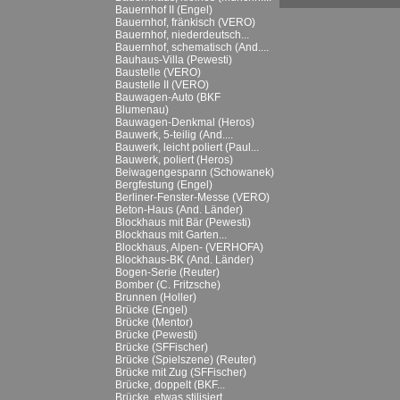
Bauernhof II (Engel)
Bauernhof, fränkisch (VERO)
Bauernhof, niederdeutsch...
Bauernhof, schematisch (And....
Bauhaus-Villa (Pewesti)
Baustelle (VERO)
Baustelle II (VERO)
Bauwagen-Auto (BKF
Blumenau)
Bauwagen-Denkmal (Heros)
Bauwerk, 5-teilig (And....
Bauwerk, leicht poliert (Paul...
Bauwerk, poliert (Heros)
Beiwagengespann (Schowanek)
Bergfestung (Engel)
Berliner-Fenster-Messe (VERO)
Beton-Haus (And. Länder)
Blockhaus mit Bär (Pewesti)
Blockhaus mit Garten...
Blockhaus, Alpen- (VERHOFA)
Blockhaus-BK (And. Länder)
Bogen-Serie (Reuter)
Bomber (C. Fritzsche)
Brunnen (Holler)
Brücke (Engel)
Brücke (Mentor)
Brücke (Pewesti)
Brücke (SFFischer)
Brücke (Spielszene) (Reuter)
Brücke mit Zug (SFFischer)
Brücke, doppelt (BKF...
Brücke, etwas stilisiert...