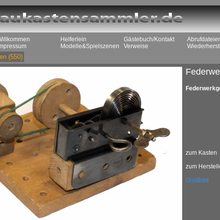
Willkommen
Helferlein
Gästebuch/Kontakt
Abrufdateie
Impressum
Modelle&Spielszenen
Verweise
Wiederherst
en
(550)
Federwe
Federwerkge
zum Kasten
zum Herstell
Großbild