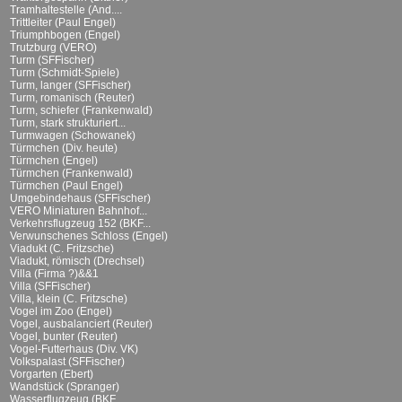
Tramhaltestelle (And....
Trittleiter (Paul Engel)
Triumphbogen (Engel)
Trutzburg (VERO)
Turm (SFFischer)
Turm (Schmidt-Spiele)
Turm, langer (SFFischer)
Turm, romanisch (Reuter)
Turm, schiefer (Frankenwald)
Turm, stark strukturiert...
Turmwagen (Schowanek)
Türmchen (Div. heute)
Türmchen (Engel)
Türmchen (Frankenwald)
Türmchen (Paul Engel)
Umgebindehaus (SFFischer)
VERO Miniaturen Bahnhof...
Verkehrsflugzeug 152 (BKF...
Verwunschenes Schloss (Engel)
Viadukt (C. Fritzsche)
Viadukt, römisch (Drechsel)
Villa (Firma ?)&&1
Villa (SFFischer)
Villa, klein (C. Fritzsche)
Vogel im Zoo (Engel)
Vogel, ausbalanciert (Reuter)
Vogel, bunter (Reuter)
Vogel-Futterhaus (Div. VK)
Volkspalast (SFFischer)
Vorgarten (Ebert)
Wandstück (Spranger)
Wasserflugzeug (BKF