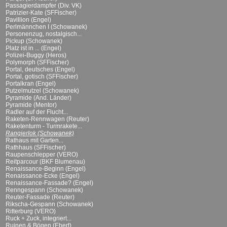
Passagierdampfer (Div. VK)
Patrizier-Kate (SFFischer)
Pavillion (Engel)
Perlmännchen I (Schowanek)
Personenzug, nostalgisch...
Pickup (Schowanek)
Platz ist in ... (Engel)
Polizei-Buggy (Heros)
Polymorph (SFFischer)
Portal, deutsches (Engel)
Portal, gotisch (SFFischer)
Portalkran (Engel)
Putzelmutzel (Schowanek)
Pyramide (And. Länder)
Pyramide (Mentor)
Radler auf der Flucht...
Raketen-Rennwagen (Reuter)
Raketenturm - Turmrakete...
Rangierlok (Schowanek)
Rathaus mit Garten...
Rathhaus (SFFischer)
Raupenschlepper (VERO)
Reitparcour (BKF Blumenau)
Renaissance-Beginn (Engel)
Renaissance-Ecke (Engel)
Renaissance-Fassade? (Engel)
Renngespann (Schowanek)
Reuter-Fassade (Reuter)
Rikscha-Gespann (Schowanek)
Ritterburg (VERO)
Ruck + Zuck, integriert...
Ruinen & Bögen (Ebert)