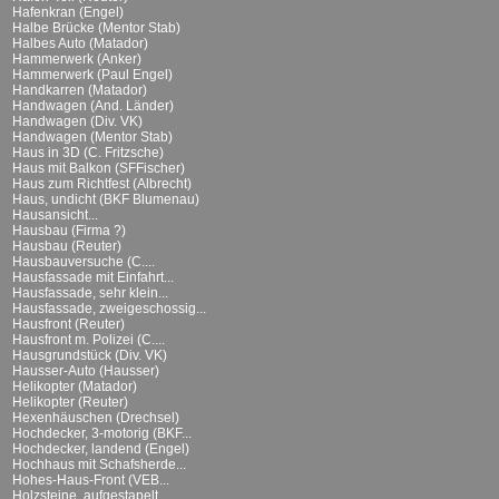
Hafenkran (Engel)
Halbe Brücke (Mentor Stab)
Halbes Auto (Matador)
Hammerwerk (Anker)
Hammerwerk (Paul Engel)
Handkarren (Matador)
Handwagen (And. Länder)
Handwagen (Div. VK)
Handwagen (Mentor Stab)
Haus in 3D (C. Fritzsche)
Haus mit Balkon (SFFischer)
Haus zum Richtfest (Albrecht)
Haus, undicht (BKF Blumenau)
Hausansicht...
Hausbau (Firma ?)
Hausbau (Reuter)
Hausbauversuche (C....
Hausfassade mit Einfahrt...
Hausfassade, sehr klein...
Hausfassade, zweigeschossig...
Hausfront (Reuter)
Hausfront m. Polizei (C....
Hausgrundstück (Div. VK)
Hausser-Auto (Hausser)
Helikopter (Matador)
Helikopter (Reuter)
Hexenhäuschen (Drechsel)
Hochdecker, 3-motorig (BKF...
Hochdecker, landend (Engel)
Hochhaus mit Schafsherde...
Hohes-Haus-Front (VEB...
Holzsteine, aufgestapelt...