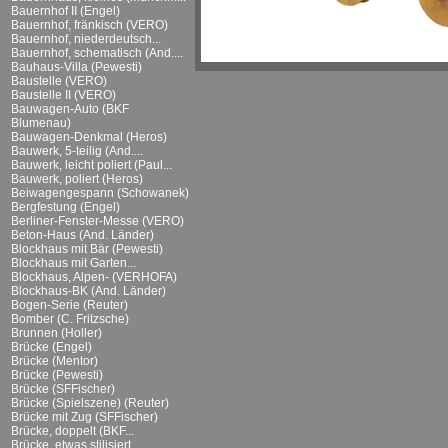
Bauernhof II (Engel)
Bauernhof, fränkisch (VERO)
Bauernhof, niederdeutsch...
Bauernhof, schematisch (And....
Bauhaus-Villa (Pewesti)
Baustelle (VERO)
Baustelle II (VERO)
Bauwagen-Auto (BKF
Blumenau)
Bauwagen-Denkmal (Heros)
Bauwerk, 5-teilig (And....
Bauwerk, leicht poliert (Paul...
Bauwerk, poliert (Heros)
Beiwagengespann (Schowanek)
Bergfestung (Engel)
Berliner-Fenster-Messe (VERO)
Beton-Haus (And. Länder)
Blockhaus mit Bär (Pewesti)
Blockhaus mit Garten...
Blockhaus, Alpen- (VERHOFA)
Blockhaus-BK (And. Länder)
Bogen-Serie (Reuter)
Bomber (C. Fritzsche)
Brunnen (Holler)
Brücke (Engel)
Brücke (Mentor)
Brücke (Pewesti)
Brücke (SFFischer)
Brücke (Spielszene) (Reuter)
Brücke mit Zug (SFFischer)
Brücke, doppelt (BKF...
Brücke, etwas stilisiert...