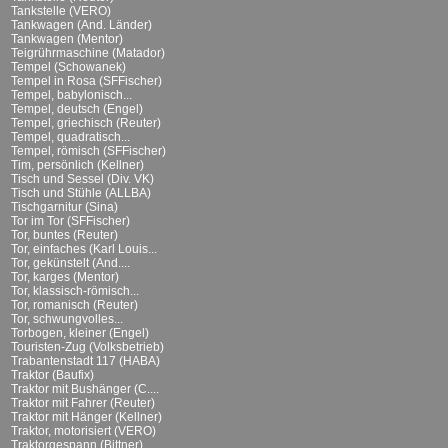
Tankstelle (VERO)
Tankwagen (And. Länder)
Tankwagen (Mentor)
Teigrührmaschine (Matador)
Tempel (Schowanek)
Tempel in Rosa (SFFischer)
Tempel, babylonisch...
Tempel, deutsch (Engel)
Tempel, griechisch (Reuter)
Tempel, quadratisch...
Tempel, römisch (SFFischer)
Tim, persönlich (Kellner)
Tisch und Sessel (Div. VK)
Tisch und Stühle (ALLBA)
Tischgarnitur (Sina)
Tor im Tor (SFFischer)
Tor, buntes (Reuter)
Tor, einfaches (Karl Louis...
Tor, gekünstelt (And....
Tor, karges (Mentor)
Tor, klassisch-römisch...
Tor, romanisch (Reuter)
Tor, schwungvolles...
Torbogen, kleiner (Engel)
Touristen-Zug (Volksbetrieb)
Trabantenstadt 117 (HABA)
Traktor (Baufix)
Traktor mit Bushänger (C....
Traktor mit Fahrer (Reuter)
Traktor mit Hänger (Kellner)
Traktor, motorisiert (VERO)
Traktorgespann (Bittner)