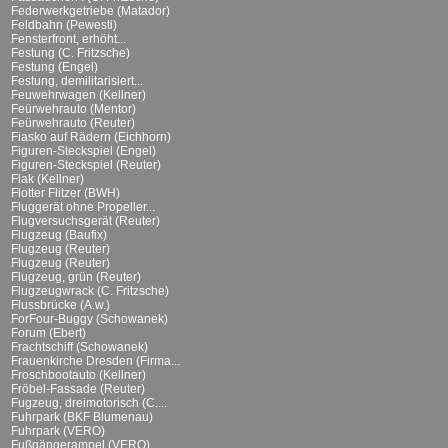
Federwerkgetriebe (Matador)
Feldbahn (Pewesti)
Fensterfront, erhöht...
Festung (C. Fritzsche)
Festung (Engel)
Festung, demilitarisiert...
Feuwehrwagen (Kellner)
Feürwehrauto (Mentor)
Feürwehrauto (Reuter)
Fiasko auf Rädern (Eichhorn)
Figuren-Steckspiel (Engel)
Figuren-Steckspiel (Reuter)
Flak (Kellner)
Flotter Flitzer (BWH)
Fluggerät ohne Propeller...
Flugversuchsgerät (Reuter)
Flugzeug (Baufix)
Flugzeug (Reuter)
Flugzeug (Reuter)
Flugzeug, grün (Reuter)
Flugzeugwrack (C. Fritzsche)
Flussbrücke (A.w.)
ForFour-Buggy (Schowanek)
Forum (Ebert)
Frachtschiff (Schowanek)
Frauenkirche Dresden (Firma...
Froschbootauto (Kellner)
Fröbel-Fassade (Reuter)
Fugzeug, dreimotorisch (C....
Fuhrpark (BKF Blumenau)
Fuhrpark (VERO)
Fußgängerampel (VERO)