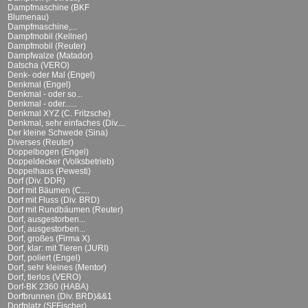
Dampfmaschine (BKF
Blumenau)
Dampfmaschine,...
Dampfmobil (Kellner)
Dampfmobil (Reuter)
Dampfwalze (Matador)
Datscha (VERO)
Denk- oder Mal (Engel)
Denkmal (Engel)
Denkmal - oder so...
Denkmal - oder......
Denkmal XYZ (C. Fritzsche)
Denkmal, sehr einfaches (Div....
Der kleine Schwede (Sina)
Diverses (Reuter)
Doppelbogen (Engel)
Doppeldecker (Volksbetrieb)
Doppelhaus (Pewesti)
Dorf (Div. DDR)
Dorf mit Bäumen (C....
Dorf mit Fluss (Div. BRD)
Dorf mit Rundbäumen (Reuter)
Dorf, ausgestorben...
Dorf, ausgestorben...
Dorf, großes (Firma X)
Dorf, klar: mit Tieren (JURI)
Dorf, poliert (Engel)
Dorf, sehr kleines (Mentor)
Dorf, tierlos (VERO)
Dorf-BK 2360 (HABA)
Dorfbrunnen (Div. BRD)&&1
Dorfplatz (SFFischer)