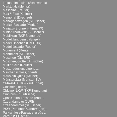
Luxus-Limousine (Schowanek)
Marktplatz (Mentor)
Maschine (Reuter)
Max & Else (Kellner)
Memorial (Drechsel)
Menageriewagen (SFFischer)
Merkel-Fassade (Merkel)
Miniatur-Brunnen (Firma ??)
Miniaturbauwerk (SFFischer)
Mobilkran (BKF Blumenau)
Model, langbeinig (Engel)
Modell, kleenes (Div. DDR)
Modellfassade (Reuter)
Monument (Reuter)
Monument (SFFischer)
Moschee (Div. BRD)
Moschee, große (SFFischer)
Multibrücke (Reuter)
Musterddesign, eigenes...
Märchenschloss, oriental....
Mäuslein Quiek (Kellner)
Münsterplatz (Münster-BV)
OMA AM BERG (Paul Engel)
Oldtimer (Reuter)
Oldtimer-LKW (BKF Blumenau)
Omnibus (C. Fritzsche)
Opas China-Fassade (And....
Ozeandampfer (JURI)
Ozeandampfer (SFFischer)
PSW (PersonenStandWagen)...
Parkschloss-Fassade, große...
Parqüt (SFFischer)