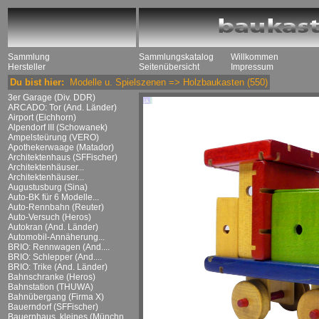
Sammlung
Sammlungskatalog
Willkommen
Hersteller
Seitenübersicht
Impressum
Du bist hier:
Modelle u. Spielszenen
=>
Holzbaukasten
(550)
3er Garage (Div. DDR)
ARCADO: Tor (And. Länder)
Airport (Eichhorn)
Alpendorf III (Schowanek)
Ampelsteürung (VERO)
Apothekerwaage (Matador)
Architektenhaus (SFFischer)
Architektenhäuser...
Architektenhäuser...
Augustusburg (Sina)
Auto-BK für 6 Modelle...
Auto-Rennbahn (Reuter)
Auto-Versuch (Heros)
Autokran (And. Länder)
Automobil-Annäherung...
BRIO: Rennwagen (And....
BRIO: Schlepper (And....
BRIO: Trike (And. Länder)
Bahnschranke (Heros)
Bahnstation (THUWA)
Bahnübergang (Firma X)
Bauerndorf (SFFischer)
Bauernhaus, kleines (Münchn....