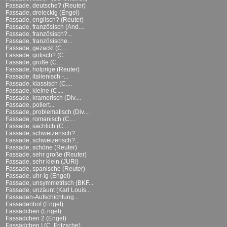
Fassade, deutsche? (Reuter)
Fassade, dreieckig (Engel)
Fassade, englisch? (Reuter)
Fassade, französisch (And....
Fassade, französisch?...
Fassade, französische...
Fassade, gezackt (C....
Fassade, gotisch? (C....
Fassade, große (C....
Fassade, holprige (Reuter)
Fassade, italienisch -...
Fassade, klassisch (C....
Fassade, kleine (C....
Fassade, kramerisch (Div....
Fassade, poliert...
Fassade, problematisch (Div....
Fassade, romanisch (C....
Fassade, sachlich (C....
Fassade, schweizerisch?...
Fassade, schweizerisch?...
Fassade, schöne (Reuter)
Fassade, sehr große (Reuter)
Fassade, sehr klein (JURI)
Fassade, spanische (Reuter)
Fassade, uhr-ig (Engel)
Fassade, unsymmetrisch (BKF...
Fassade, unzäunt (Karl Louis...
Fassaden-Aufschichtung...
Fassadenhof (Engel)
Fassädchen (Engel)
Fassädchen 2 (Engel)
Fassädchen I (C. Fritzsche)