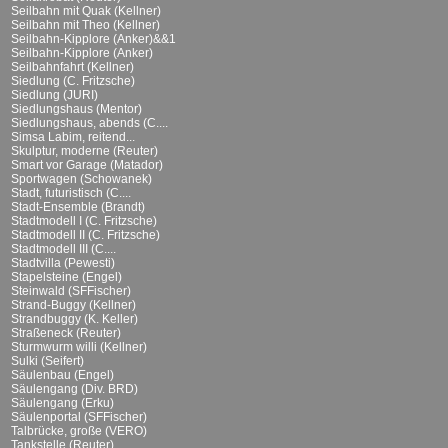
Seilbahn mit Quak (Kellner)
Seilbahn mit Theo (Kellner)
Seilbahn-Kipplore (Anker)&&1
Seilbahn-Kipplore (Anker)
Seilbahnfahrt (Kellner)
Siedlung (C. Fritzsche)
Siedlung (JURI)
Siedlungshaus (Mentor)
Siedlungshaus, abends (C....
Simsa Labim, reitend...
Skulptur, moderne (Reuter)
Smart vor Garage (Matador)
Sportwagen (Schowanek)
Stadt, futuristisch (C....
Stadt-Ensemble (Brandt)
Stadtmodell I (C. Fritzsche)
Stadtmodell II (C. Fritzsche)
Stadtmodell III (C....
Stadtvilla (Pewesti)
Stapelsteine (Engel)
Steinwald (SFFischer)
Strand-Buggy (Kellner)
Strandbuggy (K. Keller)
Straßeneck (Reuter)
Sturmwurm willi (Kellner)
Sulki (Seifert)
Säulenbau (Engel)
Säulengang (Div. BRD)
Säulengang (Erku)
Säulenportal (SFFischer)
Talbrücke, große (VERO)
Tankstelle (Reuter)