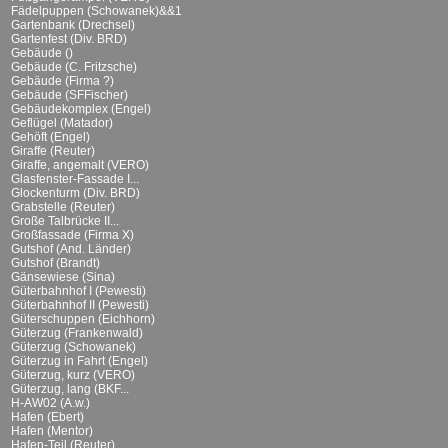
Fädelpuppen (Schowanek)&&1
Gartenbank (Drechsel)
Gartenfest (Div. BRD)
Gebäude ()
Gebäude (C. Fritzsche)
Gebäude (Firma ?)
Gebäude (SFFischer)
Gebäudekomplex (Engel)
Geflügel (Matador)
Gehöft (Engel)
Giraffe (Reuter)
Giraffe, angemalt (VERO)
Glasfenster-Fassade I...
Glockenturm (Div. BRD)
Grabstelle (Reuter)
Große Talbrücke II...
Großfassade (Firma X)
Gutshof (And. Länder)
Gutshof (Brandt)
Gänsewiese (Sina)
Güterbahnhof I (Pewesti)
Güterbahnhof II (Pewesti)
Güterschuppen (Eichhorn)
Güterzug (Frankenwald)
Güterzug (Schowanek)
Güterzug in Fahrt (Engel)
Güterzug, kurz (VERO)
Güterzug, lang (BKF...
H-AW02 (A.w.)
Hafen (Ebert)
Hafen (Mentor)
Hafen-Teil (Reuter)