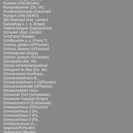
Rumpel-LKW (Reuter)
Rumpelkammer (Div. VK)
Rundhausfassade (Drechsel)
Rungen-LKW (VERO)
SIO-Motorrad (And. Länder)
Sarkophag o. s. ä. (Engel)
Sattelschlepper-Zugmaschine...
Schaukel (And. Länder)
Schiff ahoi (Reuter)
Schiffsmühle u. a. (Firma ?)
Schloss, großes (SFFischer)
Schloss, kleines (SFFischer)
Schlossportal (Engel)
Schrein, gotisch (SFFischer)
Schubkarre (Div. VK)
Schule mit Arbeiterdenkmal...
Schuppen im Bau (Div. VK)
Schwarzwald-Hochhaus...
Schwarzwaldhaus III...
Schwarzwaldhaus X (SFFischer)
Schwarzwaldhütte (SFFischer)
Schwarzwälder-Haus...
Schweizer Dorf (Schowanek)
Schweizer Fassade (Engel)
Schweizerdorf II (Schowanek)
Schweizerhaus (SFFischer)
Schweizerhaus 2 (Fa....
Schweizerhaus 2 (Fa....
Schweizerhaus 3 (Fa....
Schützenpanzer (C....
Segelschiff (Reuter)
Seilakrobat (Reuter)