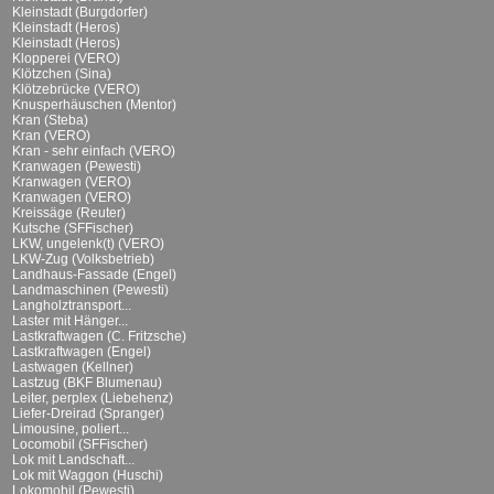
Kleinstadt (Burgdorfer)
Kleinstadt (Heros)
Kleinstadt (Heros)
Klopperei (VERO)
Klötzchen (Sina)
Klötzebrücke (VERO)
Knusperhäuschen (Mentor)
Kran (Steba)
Kran (VERO)
Kran - sehr einfach (VERO)
Kranwagen (Pewesti)
Kranwagen (VERO)
Kranwagen (VERO)
Kreissäge (Reuter)
Kutsche (SFFischer)
LKW, ungelenk(t) (VERO)
LKW-Zug (Volksbetrieb)
Landhaus-Fassade (Engel)
Landmaschinen (Pewesti)
Langholztransport...
Laster mit Hänger...
Lastkraftwagen (C. Fritzsche)
Lastkraftwagen (Engel)
Lastwagen (Kellner)
Lastzug (BKF Blumenau)
Leiter, perplex (Liebehenz)
Liefer-Dreirad (Spranger)
Limousine, poliert...
Locomobil (SFFischer)
Lok mit Landschaft...
Lok mit Waggon (Huschi)
Lokomobil (Pewesti)