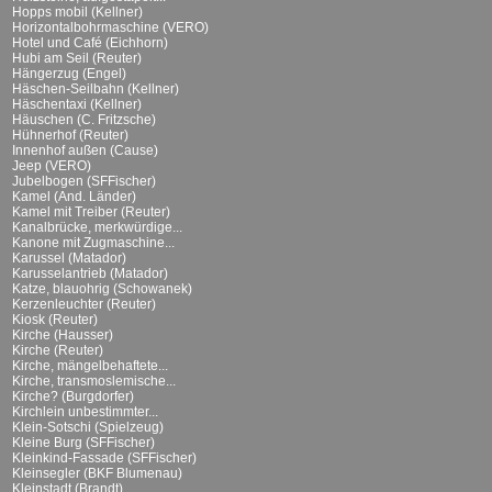
Hopps mobil (Kellner)
Horizontalbohrmaschine (VERO)
Hotel und Café (Eichhorn)
Hubi am Seil (Reuter)
Hängerzug (Engel)
Häschen-Seilbahn (Kellner)
Häschentaxi (Kellner)
Häuschen (C. Fritzsche)
Hühnerhof (Reuter)
Innenhof außen (Cause)
Jeep (VERO)
Jubelbogen (SFFischer)
Kamel (And. Länder)
Kamel mit Treiber (Reuter)
Kanalbrücke, merkwürdige...
Kanone mit Zugmaschine...
Karussel (Matador)
Karusselantrieb (Matador)
Katze, blauohrig (Schowanek)
Kerzenleuchter (Reuter)
Kiosk (Reuter)
Kirche (Hausser)
Kirche (Reuter)
Kirche, mängelbehaftete...
Kirche, transmoslemische...
Kirche? (Burgdorfer)
Kirchlein unbestimmter...
Klein-Sotschi (Spielzeug)
Kleine Burg (SFFischer)
Kleinkind-Fassade (SFFischer)
Kleinsegler (BKF Blumenau)
Kleinstadt (Brandt)