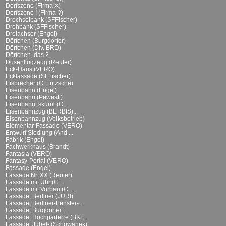
Dorfszene (Firma X)
Dorfszene I (Firma ?)
Drechselbank (SFFischer)
Drehbank (SFFischer)
Dreiachser (Engel)
Dörfchen (Burgdorfer)
Dörfchen (Div. BRD)
Dörfchen, das 2....
Düsenflugzeug (Reuter)
Eck-Haus (VERO)
Eckfassade (SFFischer)
Eisbrecher (C. Fritzsche)
Eisenbahn (Engel)
Eisenbahn (Pewesti)
Eisenbahn, skurril (C....
Eisenbahnzug (BERBIS)...
Eisenbahnzug (Volksbetrieb)
Elementar-Fassade (VERO)
Entwurf Siedlung (And....
Fabrik (Engel)
Fachwerkhaus (Brandt)
Fantasia (VERO)
Fantasy-Portal (VERO)
Fassade (Engel)
Fassade Nr. XX (Reuter)
Fassade mit Uhr (C....
Fassade mit Vorbau (C....
Fassade, Berliner (JURI)
Fassade, Berliner-Fenster-...
Fassade, Burgdorfer...
Fassade, Hochparterre (BKF...
Fassade, Jubel- (Schowanek)